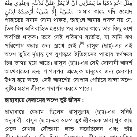
مِثْلُ أُحُدٍ ذَهَبًا مَا يَسُرُّنِي أَنْ لاَ يَمُرَّ عَلَيَّ ثَلاَثٌ، وَعِنْدِي مِنْهُ
شَيْءٌ إِلَّا شَيْءٌ أُرْصِدُهُ لِدَيْنٍ، ‘আমার কাছে যদি ওহোদ
পাহাড়ের সমান সোনা থাকত, তাহ’লে আমার পসন্দ নয় যে,
তিন দিন অতিবাহিত হওয়ার পর আমার কাছে তার কিছু অংশ
অবশিষ্ট থাকুক। তবে সেই পরিমাণ ব্যতীত, যা আমি ঋণ
[8]
পরিশোধ করার জন্য রেখে দেই’।
রাসূল (ছাঃ)-এর এই
অল্পে তুষ্টির দৃষ্টান্ত যুগ যুগান্তরে ইতিহাসের পাতায় স্বর্ণক্ষরে
চির ভাস্বর হয়ে আছে। রাসূল (ছাঃ)-এর সেই সোলানী আদর্শ
আখেরাতের জন্য পাগলপরা প্রত্যেক মানুষের জন্য প্রেরণার
উৎস হয়ে আছে। সেই আদর্শের সোপান পেরিয়ে বান্দা অল্পে
তুষ্টির মহান জীবনে পদার্পন করতে পারে।
ছাহাবায়ে কেরামের অল্পে তুষ্ট জীবন :
ছাহাবায়ে কেরাম ছিলেন রাসূলুল্লাহ (ছাঃ)-এর সনিষ্ঠ
অনুসারী। রাসূল (ছাঃ)-এর অল্পে তুষ্ট জীবনকে তারা খুব কাছ
থেকে দেখার সৌভাগ্য লাভ করেছিলেন এবং তাঁর