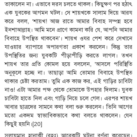
তাকালেন না। এভাবে দরস চলতে থাকল। কিছুক্ষণ পর হঠাৎ
এক যুবকের আগমন ঘটল। সে শায়খকে সালাম দিয়ে আরয
করে বলল, ‘শায়খ! আজ রাতে আমার বিবাহ সম্পন্ন হবে
ইনশাআল্লাহ। আমি মনে প্রাণে কামনা করি যে, আপনি আমার
বিবাহে উপস্থিত থাকবেন’। শায়খ ওযর পেশ করে সেখানে
যাওয়ার ব্যাপারে অপারগতা প্রকাশ করলেন। কিন্তু তার
উপস্থিতির জন্য যুবকটি পীড়াপীড়ি করতে লাগল। তখন
শায়খ তার প্রতি কোমল হয়ে বললেন, ‘আসলে পরিস্থিতি
অনুকূলে হচ্ছে না। তাছাড়া আমি তোমার বিবাহে উপস্থিত
থাকার চেষ্টা করতাম। তুমি এক কাজ কর, এই গাড়ির চাবিটা
নাও! এটা আমার পক্ষ থেকে তোমাকে উপহার দিলাম। যুবক
চাবিটা হাতে নিল এবং গাড়ি নিয়ে চলে গেল। এরপর শায়খ
আবার ছাত্রদের সামনে কথা বলা শুরু করলেন। তিনি আগের
মতো একদম স্বাভাবিকভাবে কথা বলতে থাকলেন। যেন
কিছুই হয়নি।
[20]
সুলায়মান হানাকী (রহঃ) আরেকটি ঘটনা বর্ণনা করেছেন।