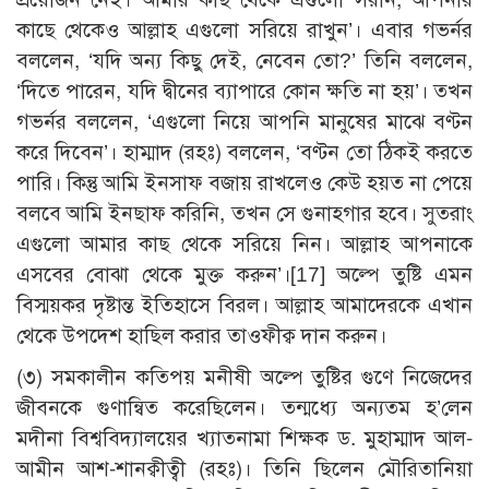
কাছে থেকেও আল্লাহ এগুলো সরিয়ে রাখুন’। এবার গভর্নর
বললেন, ‘যদি অন্য কিছু দেই, নেবেন তো?’ তিনি বললেন,
‘দিতে পারেন, যদি দ্বীনের ব্যাপারে কোন ক্ষতি না হয়’। তখন
গভর্নর বললেন, ‘এগুলো নিয়ে আপনি মানুষের মাঝে বণ্টন
করে দিবেন’। হাম্মাদ (রহঃ) বললেন, ‘বণ্টন তো ঠিকই করতে
পারি। কিন্তু আমি ইনসাফ বজায় রাখলেও কেউ হয়ত না পেয়ে
বলবে আমি ইনছাফ করিনি, তখন সে গুনাহগার হবে। সুতরাং
এগুলো আমার কাছ থেকে সরিয়ে নিন। আল্লাহ আপনাকে
এসবের বোঝা থেকে মুক্ত করুন’।
[17]
অল্পে তুষ্টি এমন
বিস্ময়কর দৃষ্টান্ত ইতিহাসে বিরল। আল্লাহ আমাদেরকে এখান
থেকে উপদেশ হাছিল করার তাওফীক্ব দান করুন।
(৩) সমকালীন কতিপয় মনীষী অল্পে তুষ্টির গুণে নিজেদের
জীবনকে গুণান্বিত করেছিলেন। তন্মধ্যে অন্যতম হ’লেন
মদীনা বিশ্ববিদ্যালয়ের খ্যাতনামা শিক্ষক ড. মুহাম্মাদ আল-
আমীন আশ-শানক্বীত্বী (রহঃ)। তিনি ছিলেন মৌরিতানিয়া