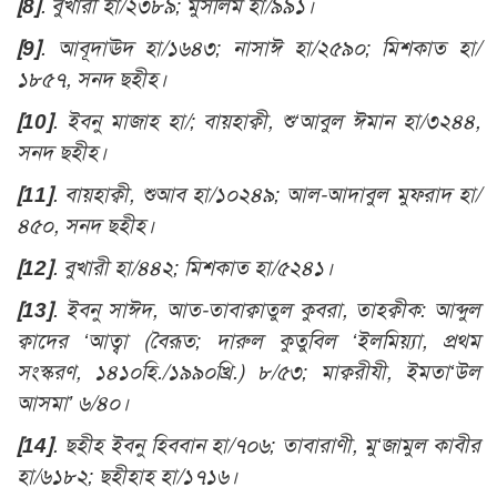
[8]
. বুখারী হা/২৩৮৯; মুসলিম হা/৯৯১।
[9]
. আবূদাঊদ হা/১৬৪৩; নাসাঈ হা/২৫৯০; মিশকাত হা/
১৮৫৭, সনদ ছহীহ।
[10]
. ইবনু মাজাহ হা/; বায়হাক্বী, শু‘আবুল ঈমান হা/৩২৪৪,
সনদ ছহীহ।
[11]
. বায়হাক্বী, শুআব হা/১০২৪৯; আল-আদাবুল মুফরাদ হা/
৪৫০, সনদ ছহীহ।
[12]
. বুখারী হা/৪৪২; মিশকাত হা/৫২৪১।
[13]
. ইবনু সাঈদ, আত-তাবাক্বাতুল কুবরা, তাহক্বীক: আব্দুল
ক্বাদের ‘আত্বা (বৈরূত; দারুল কুতুবিল ‘ইলমিয়্যা, প্রথম
সংস্করণ, ১৪১০হি./১৯৯০খ্রি.) ৮/৫৩; মাক্বরীযী, ইমতা‘উল
আসমা’ ৬/৪০।
[14]
. ছহীহ ইবনু হিববান হা/৭০৬; তাবারাণী, মু‘জামুল কাবীর
হা/৬১৮২; ছহীহাহ হা/১৭১৬।