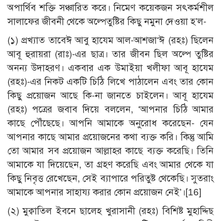
অপার্থিব শক্তি সঞ্চারিত করে। নিমেণ কয়েকজন সৎকর্মশীল
সালাফের জীবনী থেকে অল্পেতুষ্টির কিছু নমুনা দেওয়া হ’ল-
(১) প্রখ্যাত তাবেঈ আবু হাযেম আল-আশজা‘ঈ (রহঃ) ছিলেন
আবূ হুরায়রা (রাঃ)-এর ছাত্র। তার জীবন ছিল অল্পে তুষ্টির
অনন্য উদাহরণ। একবার এক উমাইয়া খলীফা আবূ হাযেম
(রহঃ)-এর নিকট একটি চিঠি লিখে পাঠালেন এবং তার কোন
কিছু প্রয়োজন আছে কি-না জানতে চাইলেন। আবূ হাযেম
(রহঃ) পত্রের জবাব দিয়ে বললেন, ‘আপনার চিঠি আমার
কাছে পৌঁছেছে। আপনি আমাকে অনুরোধ করেছেন- যেন
আপনার কাছে আমার প্রয়োজনের কথা ব্যক্ত করি। কিন্তু আমি
তো আমার সব প্রয়োজন আল্লাহর কাছে ব্যক্ত করেছি। তিনি
আমাকে যা দিয়েছেন, তা গ্রহণ করেছি এবং আমার থেকে যা
কিছু নিবৃত্ত রেখেছেন, সেই ব্যাপারে পরিতুষ্ট থেকেছি। সুতরাং
আমাকে আপনার সাহায্য করার কোন প্রয়োজন নেই’।
[16]
(২) মুক্বাতিল ইবনে ছালেহ খুরাসানী (রহঃ) বিশিষ্ট মুহাদ্দিছ