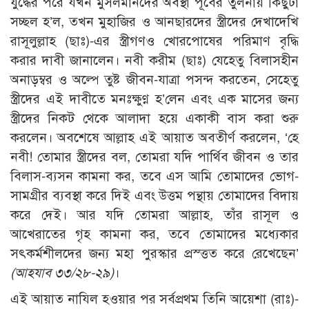
যুদ্ধের পরে যখন মুসলমানদের অবস্থা পূর্বের তুলনায় কিছুটা
সচ্ছল হ’ল, তখন মুহাজির ও আনছারদের স্ত্রীদের দেখাদেখি
রাসূলুল্লাহ (ছাঃ)-এর স্ত্রীগণও খোরপোষের পরিমাণ বৃদ্ধি
করার দাবী জানালেন। নবী করীম (ছাঃ) যেহেতু বিলাসহীন
অনাড়ম্বর ও অল্পে তুষ্ট জীবন-যাত্রা পসন্দ করতেন, সেহেতু
স্ত্রীদের এই দাবীতে মনঃক্ষুণ্ণ হ’লেন এবং এক মাসের জন্য
স্ত্রীদের নিকট থেকে আলাদা হয়ে একাকী বাস করা শুরু
করলেন। অবশেষে আল্লাহ এই আয়াত অবতীর্ণ করলেন, ‘হে
নবী! তোমার স্ত্রীদের বল, তোমরা যদি পার্থিব জীবন ও তার
বিলাস-ব্যসন কামনা কর, তবে এস আমি তোমাদের ভোগ-
সামগ্রীর ব্যবস্থা করে দিই এবং উত্তম পন্থায় তোমাদের বিদায়
করে দেই। আর যদি তোমরা আল্লাহ, তাঁর রাসূল ও
আখেরাতের গৃহ কামনা কর, তবে তোমাদের মধ্যেকার
সৎকর্মশীলদের জন্য মহা পুরস্কার প্রস্ত্তত করে রেখেছেন’
(আহযাব ৩৩/২৮-২৯)
।
এই আয়াত নাযিল হওয়ার পর সর্বপ্রথম তিনি আয়েশা (রাঃ)-