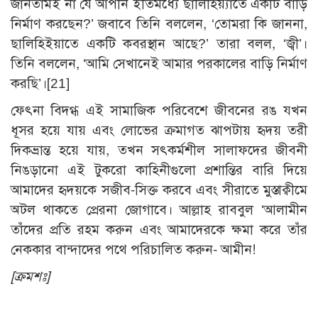
জানতামই না যে আপনি ইতিমধ্যে ছালিহিয়্যাতে একটি বাড়ি
নির্মাণ করছেন?’ জবাবে তিনি বললেন, ‘তোমরা কি জাননা,
ছালিহিইয়াতে একটি কবরস্থান আছে?’ তারা বলল, ‘জ্বী’।
তিনি বললেন, ‘আমি সেখানেই আমার পরকালের বাড়ি নির্মাণ
করছি’।
[21]
ফেৎনা বিদগ্ধ এই সামাজিক পরিবেশে জীবনের রঙ যখন
ধূসর হয়ে যায় এবং লোভের ক্রমাগত ঝাপটায় হৃদয় তরী
দিকভ্রান্ত হয়ে যায়, তখন সৎকর্মশীল সালাফদের জীবনী
নিঙড়ানো এই টুকরো কাহিনীগুলো প্রশান্তির বারি দিয়ে
আমাদের হৃদয়কে সজীব-সিক্ত করবে এবং সীরাতে মুস্তাক্বীমে
অটল থাকতে প্রেরনা জোগাবে। আল্লাহ রাববুল ‘আলামীন
তাঁদের প্রতি রহম করুন এবং আমাদেরকে ক্ষমা করে তাঁর
নেককার বান্দাদের পথে পরিচালিত করুন- আমীন!
[ক্রমশঃ]