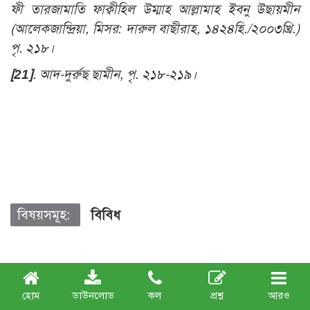
ফী তারজামাতি ফাক্বীহিল উম্মাহ আল্লামাহ ইবনু উছায়মীন
(আলেকজান্দ্রিয়া, মিসর: দারুল বাছীরাহ, ১৪২৪হি./২০০৩খ্রি.)
পৃ. ২১৮।
[21]
. আদ-দুর্রুছ ছামীন, পৃ. ২১৮-২১৯।
বিষয়সমূহ:
বিবিধ
এ বিভাগের আরও প্রবন্ধ
হোম
ডাউনলোড
কল
প্রশ্ন
আরও