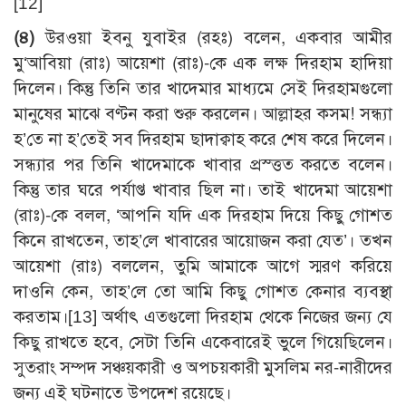
[12]
(৪)
উরওয়া ইবনু যুবাইর (রহঃ) বলেন, একবার আমীর
মু‘আবিয়া (রাঃ) আয়েশা (রাঃ)-কে এক লক্ষ দিরহাম হাদিয়া
দিলেন। কিন্তু তিনি তার খাদেমার মাধ্যমে সেই দিরহামগুলো
মানুষের মাঝে বণ্টন করা শুরু করলেন। আল্লাহর কসম! সন্ধ্যা
হ’তে না হ’তেই সব দিরহাম ছাদাক্বাহ করে শেষ করে দিলেন।
সন্ধ্যার পর তিনি খাদেমাকে খাবার প্রস্ত্তত করতে বলেন।
কিন্তু তার ঘরে পর্যাপ্ত খাবার ছিল না। তাই খাদেমা আয়েশা
(রাঃ)-কে বলল, ‘আপনি যদি এক দিরহাম দিয়ে কিছু গোশত
কিনে রাখতেন, তাহ’লে খাবারের আয়োজন করা যেত’। তখন
আয়েশা (রাঃ) বললেন, তুমি আমাকে আগে স্মরণ করিয়ে
দাওনি কেন, তাহ’লে তো আমি কিছু গোশত কেনার ব্যবস্থা
করতাম।
[13]
অর্থাৎ এতগুলো দিরহাম থেকে নিজের জন্য যে
কিছু রাখতে হবে, সেটা তিনি একেবারেই ভুলে গিয়েছিলেন।
সুতরাং সম্পদ সঞ্চয়কারী ও অপচয়কারী মুসলিম নর-নারীদের
জন্য এই ঘটনাতে উপদেশ রয়েছে।