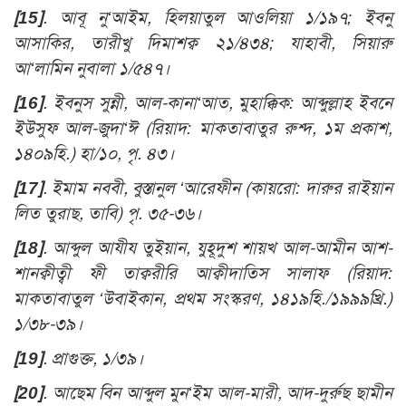
[15]
. আবূ নু‘আইম, হিলয়াতুল আওলিয়া ১/১৯৭; ইবনু
আসাকির, তারীখু দিমাশক্ব ২১/৪৩৪; যাহাবী, সিয়ারু
আ‘লামিন নুবালা ১/৫৪৭।
[16]
. ইবনুস সুন্নী, আল-কানা‘আত, মুহাক্কিক: আব্দুল্লাহ ইবনে
ইউসুফ আল-জুদা‘ঈ (রিয়াদ: মাকতাবাতুর রুশ্দ, ১ম প্রকাশ,
১৪০৯হি.) হা/১০, পৃ. ৪৩।
[17]
. ইমাম নববী, বুস্তানুল ‘আরেফীন (কায়রো: দারুর রাইয়ান
লিত তুরাছ, তাবি) পৃ. ৩৫-৩৬।
[18]
. আব্দুল আযীয তুইয়ান, যুহূদুশ শায়খ আল-আমীন আশ-
শানক্বীত্বী ফী তাক্বরীরি আক্বীদাতিস সালাফ (রিয়াদ:
মাকতাবাতুল ‘উবাইকান, প্রথম সংস্করণ, ১৪১৯হি./১৯৯৯খ্রি.)
১/৩৮-৩৯।
[19]
. প্রাগুক্ত, ১/৩৯।
[20]
. আছেম বিন আব্দুল মুন‘ইম আল-মারী, আদ-দুর্রুছ ছামীন