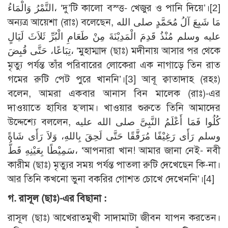
التَّمْرُ وَالْمَاءُ، ‘দু’টি কালো বস্ত্ত- খেজুর ও পানি দিয়ে’।
[2]
অন্যত্র আয়েশা (রাঃ) বলেছেন, مَا شَبِعَ آلُ مُحَمَّدٍ صلى الله
عليه وسلم مُنْذُ قَدِمَ الْمَدِيْنَةَ مِنْ طَعَامِ الْبُرِّ ثَلاَثَ لَيَالٍ
تِبَاعًا، حَتَّى قُبِضَ، ‘মুহাম্মাদ (ছাঃ) মদীনায় আসার পর থেকে
মৃত্যু পর্যন্ত তাঁর পরিবারের লোকেরা এক নাগাড়ে তিন রাত
গমের রুটি পেট পুরে খাননি’।
[3]
আবূ ক্বাতাদাহ (রহঃ)
বলেন, আমরা একবার আনাস বিন মালেক (রাঃ)-এর
দাওয়াতে হাযির হ’লাম। খাওয়ার শুরুতে তিনি আমাদের
উদ্দেশ্যে বললেন, كُلُوا فَمَا أَعْلَمُ النَّبِىَّ صلى الله عليه
وسلم رَأَى رَغِيْفًا مُرَقَّقًا حَتَّى لَحِقَ بِاللهِ، وَلاَ رَأَى شَاةً
سَمِيْطًا بِعَيْنِهِ قَطُّ، ‘আপনারা খান! আমার জানা নেই- নবী
কারীম (ছাঃ) মৃত্যুর সময় পর্যন্ত পাতলা রুটি দেখেছেন কি-না।
আর তিনি কখনো ভুনা বকরির গোশত চোখে দেখেননি’।
[4]
গ. রাসূল (ছাঃ)-এর বিছানা :
রাসূল (ছাঃ) আখেরাতমুখী সাদামাটা জীবন যাপন করতেন।