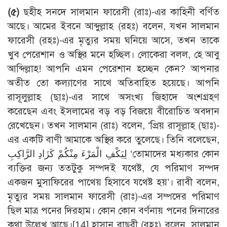
(৫)
ছহীহ সনদে সালমান ফারেসী (রাঃ)-এর কাহিনী বর্ণিত
আছে। আমের ইবনে আব্দুল্লাহ (রহঃ) বলেন, যখন সালমান
ফারেসী (রহঃ)-এর মৃত্যুর সময় ঘনিয়ে আসে, তখন তাকে
খুব পেরেশান ও অস্থির মনে হচ্ছিল। লোকেরা বলল, হে আবু
আব্দিল্লাহ! আপনি এমন পেরেশান হচ্ছেন কেন? আপনার
অতীত তো কল্যাণের সাথে অতিবাহিত হয়েছে। আপনি
রাসূলুল্লাহ (ছাঃ)-এর সাথে অসংখ্য জিহাদে অংশগ্রহণ
করেছেন এবং ইসলামের বড় বড় বিজয়ে বীরোচিত অবদান
রেখেছেন। তখন সালমান (রাঃ) বলেন, ‘প্রিয় রাসূল্লাহ (ছাঃ)-
এর একটি বাণী আমাকে অস্থির করে তুলেছে। তিনি বলেছেন,
لِيَكْفِ الْمَرْءَ مِنْكُمْ كَزَادِ الرَّاكِبِ ‘তোমাদের মধ্যকার কোন
ব্যক্তির জন্য ততটুকু সম্পদই যথেষ্ট, যে পরিমাণ সম্পদ
একজন মুসাফিরের পাথেয় হিসাবে যথেষ্ট হয়’। রাবী বলেন,
মৃত্যুর সময় সালমান ফারেসী (রাঃ)-এর সম্পদের পরিমাণ
ছিল মাত্র পনের দিরহাম। কোন কোন বর্ণনায় পনের দিনারের
কথা উল্লেখ আছে।
[14]
হাসান বাছরী (রহঃ) বলেন, সালমান