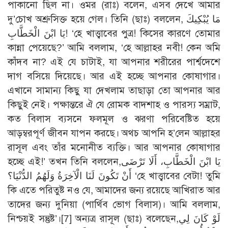
পাকানো ছিল না। ওমর (রাঃ) বলেন, এসব দেখে আমার
দু’চোখ অশ্রুসিক্ত হয়ে গেল। তিনি (ছাঃ) বললেন, مَا يُبْكِيكَ
يَا ابْنَ الْخَطَّابِ! ‘হে খাত্ত্বাবের পুত্র! কিসের কারণে তোমার
কান্না পেয়েছে?’ আমি বললাম, ‘হে আল্লাহর নবী! কেন অমি
কাঁদব না? এই যে চাটাই, যা আপনার শরীরের পার্শ্বদেশে
দাগ বসিয়ে দিয়েছে। আর এই হচ্ছে আপনার কোষাগার।
এখানে সামান্য কিছু যা দেখলাম তাছাড়া তো আপনার আর
কিছুই নেই। পক্ষান্তরে ঐ যে রোমক বাদশাহ ও পারস্য সম্রাট,
কত বিলাস ব্যসনে ফলমূল ও ঝরণা পরিবেষ্টিত হয়ে
আড়ম্বরপূর্ণ জীবন যাপন করছে। অথচ আপনি হ’লেন আল্লাহর
রাসূল এবং তাঁর মনোনীত ব্যক্তি। আর আপনার কোষাগার
হচ্ছে এই!’ তখন তিনি বললেন,يَا ابْنَ الْخَطَّابِ، أَلَا تَرْضَى
أَنْ تَكُونَ لَنَا الْآخِرَةُ وَلَهُمُ الدُّنْيَا؟ ‘হে খাত্ত্বাবের বেটা! তুমি
কি এতে পরিতুষ্ট নও যে, আমাদের জন্য রয়েছে আখিরাত আর
তাদের জন্য দুনিয়া (পার্থিব ভোগ বিলাস)। আমি বললাম,
নিশ্চয়ই সন্তুষ্ট’।
[7]
অন্যত্র রাসূল (ছাঃ) বলেছেন,لَوْ كَانَ لِي