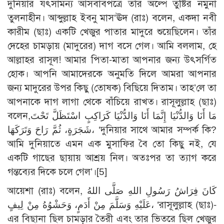
দুনিয়ার যৎসামন্য আসবাবপত্রে তাঁর অল্পে তুষ্টির নমুনা
তুলনাহীন। আব্দুল্লাহ ইবনু মাস‘ঊদ (রাঃ) বলেন, একদা নবী
কারীম (ছাঃ) একটি খেজুর পাতার মাদুরে শুয়েছিলেন। তাঁর
দেহের চামড়ায় (মাদুরের) দাগ বসে গেল। আমি বললাম, হে
আল্লাহর রাসূল! আমার পিতা-মাতা আপনার জন্য উৎসর্গিত
হোক। আপনি আমাদেরকে অনুমতি দিলে আমরা আপনার
জন্য মাদুরের উপর কিছু (তোষক) বিছিয়ে দিতাম। তাহ’লে তা
আপনাকে দাগ লাগা থেকে বাঁচিয়ে রাখত। রাসূলুল্লাহ (ছাঃ)
বলেন,مَا أَنَا وَالدُّنْيَا إِنَّمَا أَنَا وَالدُّنْيَا كَرَاكِبٍ اسْتَظَلَّ تَحْتَ
شَجَرَةٍ، ثُمَّ رَاحَ وَتَرَكَهَا، ‘দুনিয়ার সাথে আমার সম্পর্ক কি?
আমি দুনিয়াতে এমন এক মুসাফির বৈ তো কিছু নই, যে
একটি গাছের ছায়ায় আশ্রয় নিল। অতঃপর তা ত্যাগ করে
গন্তব্যের দিকে চলে গেল’।
[5]
আয়েশা (রাঃ) বলেন, كَانَ فِرَاشُ رَسُولِ اللهِ صَلَّى اللهُ
عَلَيْهِ وَسَلَّمَ مِنْ أَدَمٍ، وَحَشْوُهُ مِنْ لِيفٍ، ‘রাসূলুল্লাহ (ছাঃ)-
এর বিছানা ছিল চামড়ার তৈরী এবং তার ভিতরে ছিল খেজুর