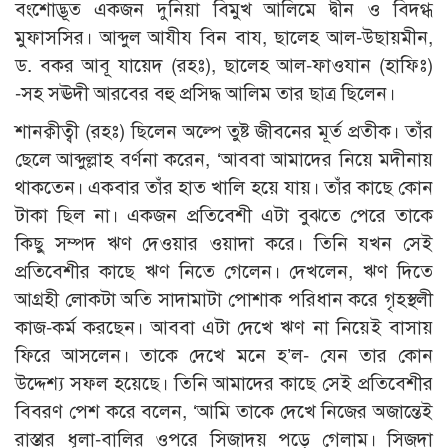
বংশোদ্ভূত একজন দুনিয়া বিমুখ আলিমে দ্বীন ও বিদগ্ধ
মুফাসসির। আব্দুল আযীয বিন বায, ছালেহ আল-উছায়মীন,
ড. বকর আবূ যায়েদ (রহঃ), ছালেহ আল-ফাওযান (হাফিঃ)
-সহ সঊদী আরবের বহু প্রসিদ্ধ আলিম তার ছাত্র ছিলেন।
শানক্বীত্বী (রহঃ) ছিলেন অল্পে তুষ্ট জীবনের মূর্ত প্রতীক। তাঁর
ছেলে আব্দুল্লাহ বর্ণনা করেন, ‘আববা আমাদের নিয়ে মদীনায়
থাকতেন। একবার তাঁর হাত খালি হয়ে যায়। তাঁর কাছে কোন
টাকা ছিল না। একজন প্রতিবেশী এটা বুঝতে পেরে তাকে
কিছু সম্পদ ঋণ দেওয়ার ওয়াদা করে। তিনি যখন সেই
প্রতিবেশীর কাছে ঋণ নিতে গেলেন। দেখলেন, ঋণ দিতে
আগ্রহী লোকটা অতি সাদামাটা পোশাক পরিধান করে গৃহস্থলী
কাজ-কর্ম করছেন। আববা এটা দেখে ঋণ না নিয়েই বাসায়
ফিরে আসলেন। তাকে দেখে মনে হ’ল- যেন তার কোন
উদ্দেশ্য সফল হয়েছে। তিনি আমাদের কাছে সেই প্রতিবেশীর
বিবরণ পেশ করে বলেন, ‘আমি তাকে দেখে নিজের অজান্তেই
রাস্তার ধূলা-বালির ওপরে সিজাদয় পড়ে গেলাম। সিজদা