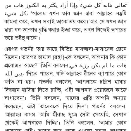
تعالى هابه كل شيء وإذا أراد يكثر به الكنوز هاب من
كل شيء، ‘আলেম যখন তার জ্ঞান দ্বারা আল্লাহর সন্তুষ্টি
কামনা করে, তখন সবাই তাকে ভয় করে। আর সে যখন জ্ঞান
দ্বারা ধন-ভান্ডার বৃদ্ধি করার ইচ্ছা করে, তখন নিজেই অপরের
ভয়ে তটস্থ থাকে’।
এরপর গভর্নর তার কাছে বিভিন্ন মাসআলা-মাসায়েল জেনে
নিলেন। তারপর হাম্মাদ (রহঃ)-কে বললেন, আপনার কি কোন
প্রয়োজন আছে?’ তিনি বললেন,هات ما لم يكن رزية في
دين الله، ‘দিতে পারেন, যদি আল্লাহর দ্বীনের ব্যাপারে কোন
ক্ষতি না হয়’। গভর্নর বললেন, ‘আপনাকে চল্লিশ হাযার
দিরহাম হাদিয়া দিতে চাচ্ছি, এটা আপনার প্রয়োজনে কাজে
লাগাবেন’। তিনি বললেন, ‘যাদের প্রতি আপনি অন্যায়
করেছেন, এটা তাদেরকে দিয়ে দিন’। গভর্নর বললেন,
‘আল্লাহর কসম! আমি মীরাছ সূত্রে সেটা পেয়েছি, সেখান
থেকেই আপনাকে দিচ্ছি’। তিনি বললেন, ‘আমার কোন
প্রয়োজন নেই। আমার কাছ থেকে এগুলো সরান, আপনার