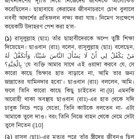
জীবনাদর্শের দ্যূতি দিয়ে নিজেদের জীবনকে আলোকিত
করেছিলেন। ছাহাবায়ে কেরামের জীবনাচরণে চোখ বুলালে
নববী আদর্শের প্রতিফলন লক্ষ্য করা যায়। নিমেণ সংক্ষেপে
কয়েকটি উদাহরণ পেশ করা হ’ল-
(১)
রাসূলুল্লাহ (ছাঃ) তাঁর ছাহাবীদেরকে অল্পে তুষ্টি শিক্ষা
দিয়েছেন। ছাওবান (রাঃ) বলেন, রাসূলুল্লাহ (ছাঃ) বলেছেন,
مَنْ يَكْفُلُ لِي أَنْ لَا يَسْأَلَ النَّاسَ شَيْئًا، وَأَتَكَفَّلُ لَهُ
بِالْجَنَّةِ؟ ‘যে ব্যক্তি আমার সাথে এই ওয়াদা করবে যে, সে
কারো কাছে ভিক্ষার হাত বাড়াবে না, আমি তার জন্য
জান্নাতের যামিনদার হবো’। ছাওবান (রাঃ) বললেন, আমি।
ফলে তিনি কারো কাছে কিছু চাইতেন না।
[9]
এমনকি
আরোহী থাকা অবস্থায় ছাওবান (রাঃ)-এর হাত থেকে যদি
চাবুক নিচে পড়ে যেতো, তিনি কাউকে বলতেন না- এটা
আমাকে তুলে দাও। বরং তিনি নিজে বাহন থেকে নেমে সেটা
তুলে নিতেন।
[10]
(২)
রাসূল (ছাঃ)-এর মৃত্যুর পরে তাঁর স্ত্রীদের জীবনও ছিল