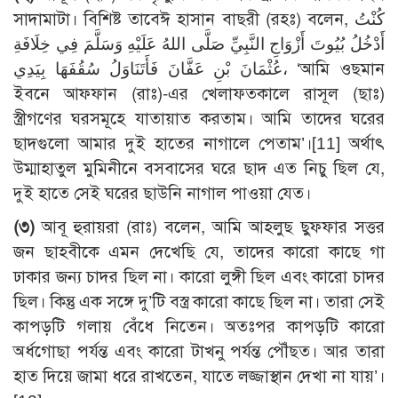
সাদামাটা। বিশিষ্ট তাবেঈ হাসান বাছরী (রহঃ) বলেন, كُنْتُ
أَدْخُلُ بُيُوتَ أَزْوَاجِ النَّبِيِّ صَلَّى اللهُ عَلَيْهِ وَسَلَّمَ فِي خِلَافَةِ
عُثْمَانَ بْنِ عَفَّانَ فَأَتَنَاوَلُ سُقُفَهَا بِيَدِي، ‘আমি ওছমান
ইবনে আফ্ফান (রাঃ)-এর খেলাফতকালে রাসূল (ছাঃ)
স্ত্রীগণের ঘরসমূহে যাতায়াত করতাম। আমি তাদের ঘরের
ছাদগুলো আমার দুই হাতের নাগালে পেতাম’।
[11]
অর্থাৎ
উম্মাহাতুল মুমিনীনে বসবাসের ঘরে ছাদ এত নিচু ছিল যে,
দুই হাতে সেই ঘরের ছাউনি নাগাল পাওয়া যেত।
(৩)
আবূ হুরায়রা (রাঃ) বলেন, আমি আহলুছ ছুফ্ফার সত্তর
জন ছাহবীকে এমন দেখেছি যে, তাদের কারো কাছে গা
ঢাকার জন্য চাদর ছিল না। কারো লুঙ্গী ছিল এবং কারো চাদর
ছিল। কিন্তু এক সঙ্গে দু’টি বস্ত্র কারো কাছে ছিল না। তারা সেই
কাপড়টি গলায় বেঁধে নিতেন। অতঃপর কাপড়টি কারো
অর্ধগোছা পর্যন্ত এবং কারো টাখনু পর্যন্ত পৌঁছত। আর তারা
হাত দিয়ে জামা ধরে রাখতেন, যাতে লজ্জাস্থান দেখা না যায়’।