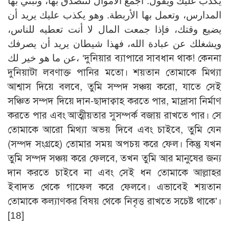
يكذب عليك ويقول: اجمع الأموال لتتصدق بها، وتبني بها
المدارس، وتعمل بها الأربطة. وهو يكذب عليك يريد أن
يضيع وقتك، فإذا جمعت المال لا أنت تعطيه للناس،
ويشغلك عن عبادة الله، فهذا شيطان يريد أن يصرفك
عن ما هو خير لك، ‘দুনিয়ার ব্যাপারে সাবধান থাক! কেননা
দুনিয়াটা লবণাক্ত পানির মতো। শয়তান তোমাকে মিথ্যা
আশ্বাস দিয়ে বলবে, তুমি সম্পদ সঞ্চয় করো, যাতে সেই
সঞ্চিত সম্পদ দিয়ে দান-ছাদাক্বাহ করতে পার, মাদ্রাসা নির্মাণ
করতে পার এবং আত্মীয়তার সুসম্পর্ক বজায় রাখতে পার। সে
তোমাকে আরো মিথ্যা অভয় দিবে এবং চাইবে, তুমি যেন
(সম্পদ সংগ্রহে) তোমার সময় অপচয় করে ফেল। কিন্তু যখন
তুমি সম্পদ সঞ্চয় করে ফেলবে, তখন তুমি আর মানুষের জন্য
দান করতে চাইবে না এবং সেই ধন তোমাকে আল্লাহর
ইবাদত থেকে গাফেল করে ফেলবে। এভাবেই শয়তান
তোমাকে কল্যাণকর বিষয় থেকে নিবৃত্ত রাখতে সচেষ্ট থাকে’।
[18]