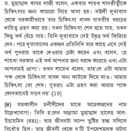
ড. মুহাম্মাদ খাযর নাজী বলেন, একবার শায়খ শানক্বীত্বীকে
চিকিৎসার জন্য কায়রো নিয়ে আসা হয়। সঊদী দূতাবাস
থেকে সরকারীভাবে তার চিকিৎসা বাবদ যাবতীয় খরচের
দায়িত্ব গ্রহণ করা হয়। যখন চিকিৎসা শেষ হয়ে যায়, তখন
কিছু অর্থ বেঁচে যায়। তিনি দূতাবাসে সেই উদ্বৃত্ত অর্থ ফিরিয়ে
দেন। পরে দূতাবাসের একজন প্রতিনিধি তার কাছে এসে সেই
অর্থ পুনরায় তাকে দেওয়ার চেষ্টা করেন এবং বলেন, ‘হে
শায়খ! সরকার এই অর্থ আপনার জন্য বরাদ্দ করেছে এবং এটা
আপনারই প্রাপ্য’। তখন শায়েখ বলেন, তাহ’লে এটা আমার
পক্ষ থেকে চিকিৎসা বাবদ অন্য কাউকে দিয়ে দাও। আমার
চিকিৎসা তো শেষ। সুতরাং এটা গ্রহণ করা আমার পক্ষে
কোনভাবেই সম্ভব নয়’।
[19]
(৪)
সমকালীন মনীষীদের মাঝে আরেকজনের নাম
উল্লেখযোগ্য। তিনি হ’লেন আল্লামা মুহাম্মাদ ছালেহ আল-
উছায়মিন (রহঃ)। তার জীবনটা অল্পে তুষ্টির স্বচ্ছ সলিলে
বিধৌত ছিল। তার জীবনী থেকে দু’টি উপদেশমূলক ঘটনা