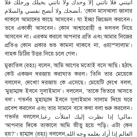
أتيتني فلا تأتني إلا وحدك ولا تأتني بخيلك ورجلك فلا
أنصحك ولا أنصح نفسي والسلام، ‘কোন মাসআলা জানার
থাকলে আমাদের কাছে আসবেন। যা ইচ্ছা জিজ্ঞেস করবেন।
তবে একাকী আসবেন। কোন আশ্বারোহী ও দলবল নিয়ে
আসবেন না। এরকম করলে আপনার প্রতি এবং আমার নিজের
প্রতিও কোন প্রকার শুভ কামনা থাকবে না, ওয়াস্সালাম’।
বাহক চিঠির উত্তর নিয়ে চলে গেল।
মুক্বাতিল (রহঃ) বলেন, আমি আগের মতোই বসে আছি। হঠাৎ
কেউ একজন দরজায় করাঘাত করল। তিনি তার মেয়েকে
বললেন, দেখো! দরজায় কে এসেছে। মেয়েটি দেখে বলল,
‘মুহাম্মাদ ইবনে সুলাইমান’। বললেন, ‘তাকে ভিতরে আসতে
বল’। গভর্নর মুহাম্মাদ ইবনে সুলাইমান সালাম দিয়ে ঘরে
প্রবেশ করলেন এবং তার সামনে বসে কথা বলা শুরু করলেন।
গভর্নর বললেন,مالي! إذا نظرت إليك امتلأت رعبا،
‘আপনার দিকে তাকালে আমি ভীতু হয়ে পড়ি। এটা কেন
হয়?’। হাম্মাদ (রহঃ) বললেন,العالم إذا أراد بعلمه وجه الله