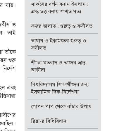
মার্কসের দর্শন বনাম ইসলাম :
য়ে যায়।
ভ্রান্ত তত্ত্ব বনাম শাশ্বত সত্য
াদরীস ও
ফজর ছালাত : গুরুত্ব ও ফযীলত
িল। তাই
আযান ও ইক্বামতের গুরুত্ব ও
ফযীলত
া তাঁকে
রস শুরু
শী‘আ মতবাদ ও তাদের ভ্রান্ত
নির্দেশ
আক্বীদা
বিশ্ববিদ্যালয় শিক্ষার্থীদের জন্য
 হন এবং
ইসলামিক দিক-নির্দেশনা
্তিখারা
গোপন পাপ থেকে বাঁচার উপায়
শাবীশের
রিয়া-র বিধিবিধান
 করছিল।