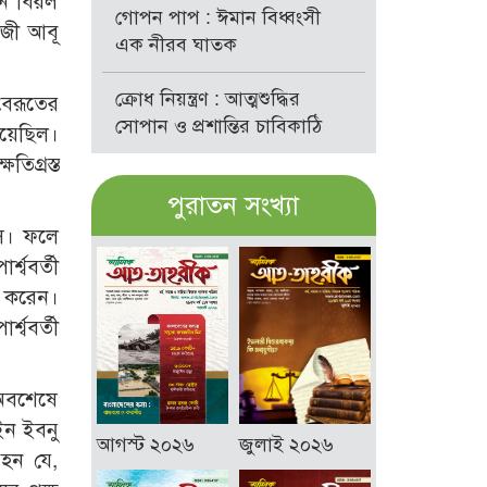
নি বিরল
গোপন পাপ : ঈমান বিধ্বংসী
াজী আবূ
এক নীরব ঘাতক
ক্রোধ নিয়ন্ত্রণ : আত্মশুদ্ধির
বৈরূতের
সোপান ও প্রশান্তির চাবিকাঠি
েয়েছিল।
িগ্রস্ত
পুরাতন সংখ্যা
সে। ফলে
্ববর্তী
ু করেন।
্ববর্তী
 অবশেষে
ইন ইবনু
আগস্ট ২০২৬
জুলাই ২০২৬
হন যে,