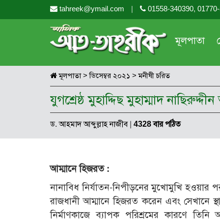
tahreek@ymail.com
|
01558-340390, 01770
মূলপাতা
মূলপাতা
>
ডিসেম্বর ২০২১
>
মনীষী চরিত
যুগশ্রেষ্ঠ মুহাদ্দিছ মুহাম্মাদ নাছিরুদ্
ড. আহমাদ আব্দুল্লাহ নাজীব
|
4328 বার পঠিত
আম্মানে হিজরত :
নানাবিধ নির্যাতন-নিপীড়নের মুখোমুখি হওয়ার প
রাজধানী আম্মানে হিজরত করেন এবং সেখানে স্থা
নির্মাণকাজে ব্যাপক পরিশ্রমের কারণে তিনি অ