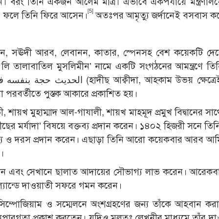
নন। বরং তিনি একজন আলেম মাত্র। এভাবে একপর্যায়ে মন্ত্রণালয়
[5]
হয়। ফলে তিনি ফিরে আসেন।
অতঃপর আমৃত্যু জর্দানেই বসবাস ক
্দান, সঊদী আরব, লেবানন, কাতার, স্পেনসহ বেশ কয়েকটি দ
মী লি তালাবাতিল মুসলিমীন’ নামে একটি সংগঠনের আমন্ত্রণে তিন
যা পরবর্তীতে পুস্তক আকারে প্রকাশিত হয়।
ায়খ মুহাম্মাদ আল-গাযালী, শায়খ মাহমূদ প্রমুখ বিদ্বানের সা
ের মর্যাদা’ বিষয়ে বক্তব্য প্রদান করেন। ১৪০২ হিজরী সনে তিন
ব্য ও দরস প্রদান করেন। এছাড়া তিনি আরো কয়েকবার আরব আ
।
যান এবং সেখানে ছালাত আদায়ের সৌভাগ্য লাভ করেন। আরেকব
ংল্যান্ডে দাওয়াতী সফরে গমন করেন।
সিম্পোজিয়াম ও সম্মেলনে অংশগ্রহণের জন্য তাঁকে আহবান কর
নি অপারগতা প্রকাশ করতেন। যদিও মূলতঃ লেখনীর মাধ্যমে তাঁর দ