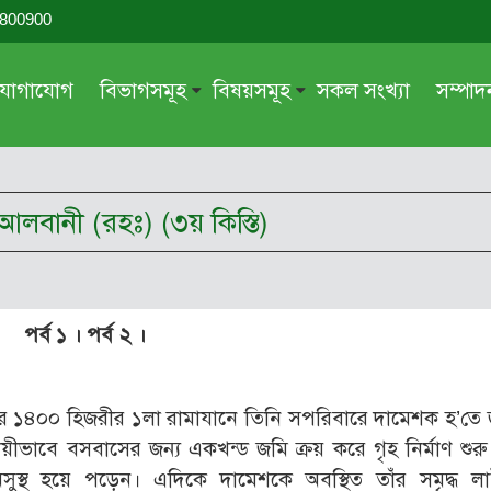
-800900
যোগাযোগ
বিভাগসমূহ
বিষয়সমূহ
সকল সংখ্যা
সম্পা
সম্পাদকীয়
জায়েয-নাজায়েয
গ্রন্থ পর্যালোচনা
আক্বীদা বা বিশ্বাস
দীন আলবানী (রহঃ) (৩য় কিস্তি)
দরসে কুরআন
শিক্ষা ও সংস্কৃতি
দরসে হাদীছ
নারী সমাজ
প্রবন্ধ সমুহ
আত্মশুদ্ধি
পর্ব ১ ।
পর্ব ২ ।
সাময়িক প্রসঙ্গ
পরকাল
সময়ের ভাবনা
নীতি-নৈতিকতা
র ১৪০০ হিজরীর ১লা রামাযানে তিনি সপরিবারে দামেশক হ’তে জ
মহিলা অঙ্গন
তারবিয়াত
য়ীভাবে বসবাসের জন্য একখন্ড জমি ক্রয় করে গৃহ নির্মাণ শুর
আরও
আরও
সুস্থ হয়ে পড়েন। এদিকে দামেশকে অবস্থিত তাঁর সমৃদ্ধ লাই