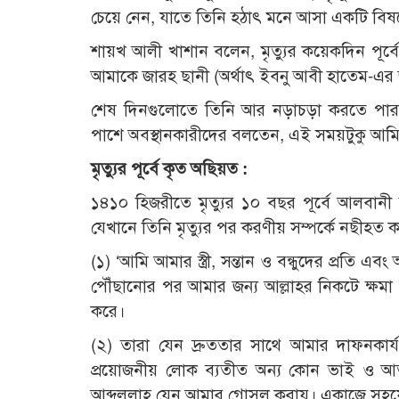
চেয়ে নেন, যাতে তিনি হঠাৎ মনে আসা একটি বিষ
শায়খ আলী খাশান বলেন, মৃত্যুর কয়েকদিন পূর্ব
আমাকে জারহ ছানী (অর্থাৎ ইবনু আবী হাতেম-এর জা
শেষ দিনগুলোতে তিনি আর নড়াচড়া করতে পার
পাশে অবস্থানকারীদের বলতেন, এই সময়টুকু আমি আ
মৃত্যুর পূর্বে কৃত অছিয়ত :
১৪১০ হিজরীতে মৃত্যুর ১০ বছর পূর্বে আলবানী 
যেখানে তিনি মৃত্যুর পর করণীয় সম্পর্কে নছীহত কর
(১) ‘আমি আমার স্ত্রী, সন্তান ও বন্ধুদের প্রতি 
পৌঁছানোর পর আমার জন্য আল্লাহর নিকটে ক্ষমা ও 
করে।
(২) তারা যেন দ্রুততার সাথে আমার দাফনকার্য
প্রয়োজনীয় লোক ব্যতীত অন্য কোন ভাই ও আত্মী
আব্দুললাহ যেন আমার গোসল করায়। একাজে সহযো