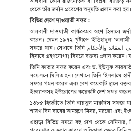
আলবানী কোন রাজনৈতিক বা বিপ্লবী ব্যক্তিত্ব 
থেকে তাঁর জর্দান প্রবেশের অনুমতি প্রদান করা 
বিভিন্ন দেশে দাওয়াতী সফর :
আলবানী দাওয়াতী কার্যক্রমের অংশ হিসাবে জর
করেন। যেমন ১৯৭২ খৃষ্টাব্দে ‘ইত্তিহাদুল ‘আলা
সফরে যান। সেখানে তিনি الحديث حجة بنفسه في العقائد والأحكام (হাদীছ আক্বীদা, আহকাম উভয় ক্ষেত্রেই দলীল
হিসাবে গ্রহণযোগ্য) বিষয়ে বক্তব্য প্রদান করেন। 
তিনি কাতার সফর করেন এবং ড. ইউসুফ কারযাভী, শ
সম্মেলনে মিলিত হন। সেখানে তিনি ‘ইসলামে হাদীছ
সফরে গমন করেন এবং বেশ কয়েকটি স্থানে বক্ত
ইংল্যান্ডসহ ইউরোপের কয়েকটি দেশ সফর করেন
১৩৮৫ হিজরীতে তিনি বায়তুল মাক্বদিস সফরে 
শায়খ বিন বাযের আমন্ত্রণে মিসর, মরক্কো এবং ই
এছাড়া বিভিন্ন সময়ে বহু দেশ থেকে সেমিনার, 
গবেষণার ব্যস্ততার কারণে অধিকাংশ ক্ষেত্রে তি