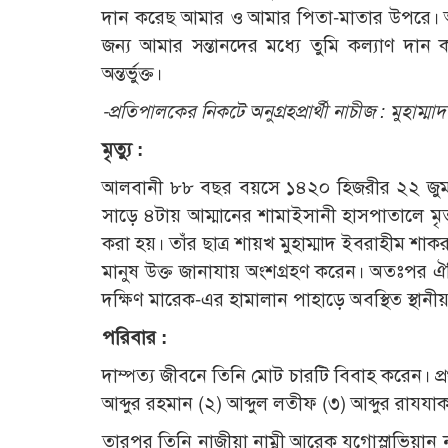
দান করেছ আমার ও আমার পিতা-মাতার উপরে। আ
জন্য আমার সন্তানদের মধ্যে তুমি কল্যাণ দ
অন্তর্ভুক্ত।
-প্রতিপালকের নিকটে অনুগ্রহপ্রার্থী নাচীজ : মুহাম্ম
মৃত্যু :
আলবানী ৮৮ বছর বয়সে ১৪২০ হিজরীর ২২ জুমাদা
সাড়ে ৪টায় আম্মানের শামাইসানী হাসপাতালে মৃত্
করা হয়। তাঁর ছাত্র শায়খ মুহাম্মাদ ইবরাহীম শাক
মানুষ উক্ত জানাযায় অংশগ্রহণ করেন। অতঃপর ঐদিন
দক্ষিণ মারেক-এর হামালান পাহাড়ে অবস্থিত স্থান
পরিবার :
দাম্পত্য জীবনে তিনি মোট চারটি বিবাহ করেন। প্রথমা
আব্দুর রহমান (২) আব্দুল লতীফ (৩) আব্দুর রাযযা
তারপর তিনি নাজীয়া নাম্নী আরেক যুগোস্লাভিয়ান ন