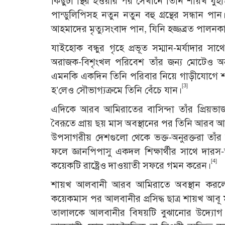
কিছুটা স্থির হওয়ার পর সেখানে তিনি শায়খ যুহ
পান্ডুলিপিসহ নতুন নতুন বহু গ্রন্থের সন্ধান পান
আহমাদের মৃত্যুসংবাদ পান, যিনি হজ্জব্রত পালনক
যাইহোক বন্ধুর গৃহে প্রভূত সম্মান-মর্যাদার 
অরাজক-বিশৃংখল পরিবেশ তাঁর জন্য মোটেও অনু
এমনকি একদিন তিনি পরিবার নিয়ে গাড়ীযোগে শহরে 
[3]
হ’লেও সৌভাগ্যক্রমে তিনি বেঁচে যান।
এদিকে আরব আমিরাতের বাসিন্দা তাঁর প্রিয়ভা
বৈরূতে প্রায় ছয় মাস অবস্থানের পর তিনি আরব আম
উপসাগরীয় দেশগুলো থেকে ভক্ত-অনুরক্তরা তাঁ
ফলে জ্ঞানপিপাসু একদল শিক্ষার্থীর সাথে দারস
[4]
কয়েকটি রাষ্ট্রেও দাওয়াতী সফরে গমন করেন।
শায়খ আলবানী আরব আমিরাতে অবস্থান করলেও জ
কয়েকমাস পর আলবানীর প্রসিদ্ধ ছাত্র শায়খ আব
তালালকে আলবানীর বিষয়টি বুঝানোর উদ্যোগ 