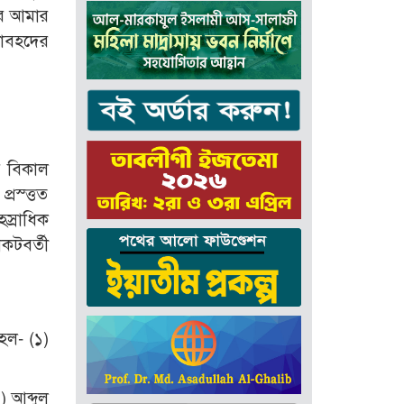
আর আমার
ঞাবহদের
র বিকাল
রস্ত্তত
হস্রাধিক
কটবর্তী
 হল- (১)
) আব্দুল