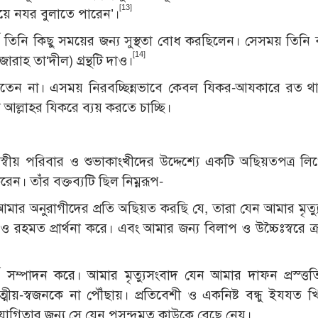
[13]
য়ে নযর বুলাতে পারেন’।
ে তিনি কিছু সময়ের জন্য সুস্থতা বোধ করছিলেন। সেসময় তিনি
[14]
রাহ তা‘দীল) গ্রন্থটি দাও।
তেন না। এসময় নিরবচ্ছিন্নভাবে কেবল যিকর-আযকারে রত থ
ল্লাহর যিকরে ব্যয় করতে চাচ্ছি।
স্বীয় পরিবার ও শুভাকাংখীদের উদ্দেশ্যে একটি অছিয়তপত্র লি
েন। তাঁর বক্তব্যটি ছিল নিম্নরূপ-
এবং আমার অনুরাগীদের প্রতি অছিয়ত করছি যে, তারা যেন আমার মৃত্
রহমত প্রার্থনা করে। এবং আমার জন্য বিলাপ ও উচ্চৈঃস্বরে ক্র
 সম্পাদন করে। আমার মৃত্যুসংবাদ যেন আমার দাফন প্রস্ত্তত
য়-স্বজনকে না পৌঁছায়। প্রতিবেশী ও একনিষ্ট বন্ধু ইযযত খ
গিতার জন্য সে যেন পসন্দমত কাউকে বেছে নেয়।