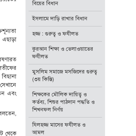
বিয়ের বিধান
ইসলামে দাড়ি রাখার বিধান
তশূন্যতা
হজ্জ : গুরুত্ব ও ফযীলত
এছাড়া
কুরআন শিক্ষা ও তেলাওয়াতের
ফযীলত
বেষণারত
 লতীফের
মুসলিম সমাজে মসজিদের গুরুত্ব
 বিছানা
(৩য় কিস্তি)
 সেখানে
েন এবং
শিক্ষকের মৌলিক দায়িত্ব ও
কর্তব্য, শিশুর পাঠদান পদ্ধতি ও
শিখনফল নির্ণয়
 বলতেন,
যিলহজ্জ মাসের ফযীলত ও
আমল
কট থেকে