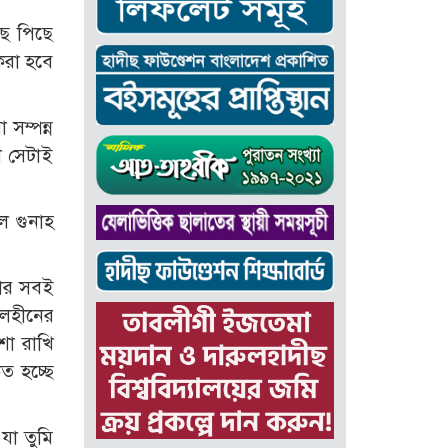
ছে পিছে
করা হবে
সম্পন্ন
ে সেটাই
ল গুনাহ
তার সবই
লেহীনের
শা রাখি
ৃত হচ্ছে
যা তুমি