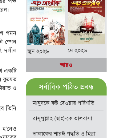
ের পক্ষ
রেন।
েশে গমন
ি স্পেন
মে ২০২৬
জুন ২০২৬
আরও
থে একটি
ি কুয়েত
সর্বাধিক পঠিত প্রবন্ধ
মিরাত ও
মানুষকে কষ্ট দেওয়ার পরিণতি
ার তিনি
রাসূলুল্লাহ (ছাঃ)-কে ভালবাসা
া হ’লেও
তালাকের শারঈ পদ্ধতি ও হিল্লা
াওয়াতের