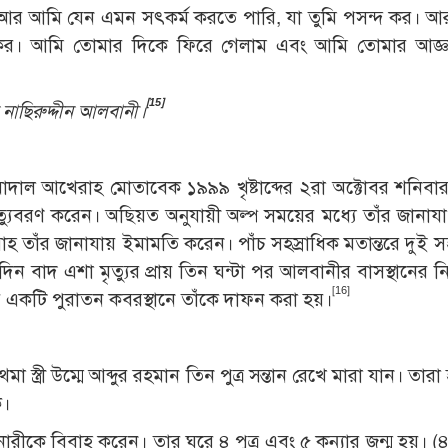
র আমি যেন এমন সৎকর্ম করতে পারি, যা তুমি পসন্দ কর। 
ান কর। আমি তোমার দিকে ফিরে গেলাম এবং আমি তোমার আজ্
[15]
াদ নাছিরুদ্দীন আলবানী।
ল আখেরাহ মোতাবেক ১৯৯৯ খৃষ্টাব্দের ২রা অক্টোবর শনিবা
যুবরণ করেন। অছিয়ত অনুযায়ী অল্প সময়ের মধ্যে তাঁর জানাযা প্
রাহ তাঁর জানাযায় ইমামতি করেন। পাঁচ সহস্রাধিক মতান্তরে দুই স
 বাদ এশা মৃত্যুর প্রায় তিন ঘন্টা পর আলবানীর বাসস্থানের নি
[16]
ীয় একটি পুরাতন কবরস্থানে তাঁকে দাফন করা হয়।
 স্ত্রী উম্মে আব্দুর রহমান তিন পুত্র সন্তান রেখে মারা যান। তারা
ক।
ারীকে বিবাহ করেন। তার ঘরে ৪ পুত্র এবং ৫ কন্যার জন্ম হয়। (৪