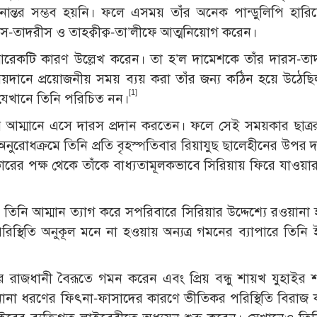
নান্তর সম্ভব হয়নি। ফলে এসময় তাঁর অনেক পান্ডুলিপি হারি
রস-তাদরীস ও তাহক্বীক্ব-তা’লীফে আত্মনিয়োগ করেন।
আরেকটি কারণ উল্লেখ করেন। তা হ’ল দামেশকে তাঁর দারস-ত
 ময়দানে প্রয়োজনীয় সময় ব্যয় করা তাঁর জন্য কঠিন হয়ে উঠেছ
[1]
যেখানে তিনি পরিচিত নন।
র আম্মানে এসে দারস প্রদান করতেন। ফলে সেই সময়কার ছাত্রর
ুরোধক্রমে তিনি প্রতি বৃহস্পতিবার রিয়াযুছ ছালেহীনের উপর দ
ারের পক্ষ থেকে তাঁকে বাধ্যতামূলকভাবে সিরিয়ায় ফিরে যাওয়ার 
িনি আম্মান ত্যাগ করে সপরিবারে সিরিয়ার উদ্দেশ্যে রওয়ানা
রিস্থিতি অনুকূল মনে না হওয়ায় অন্যত্র গমনের ব্যাপারে তিনি ইস
 রাজধানী বৈরূতে গমন করেন এবং প্রিয় বন্ধু শায়খ যুহাইর 
নানা ধরণের ফিৎনা-ফাসাদের কারণে ভীতিকর পরিস্থিতি বিরাজ