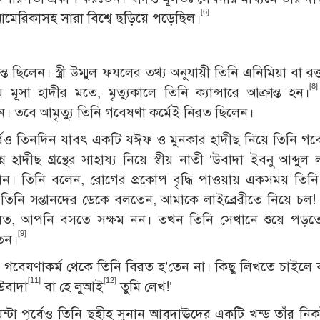
[6]
 আমেরিকাসহ সারা বিশ্বে ছড়িয়ে পড়েছিল।
ছিলেন। স্ত্রী উম্মুল ফযলের তথ্য অনুযায়ী তিনি এনিমিয়া বা রক্
[8]
সা হাদীর মতে, মৃত্যুকালে তিনি ক্যান্সারে আক্রান্ত হন।
েন। তবে আমৃত্যু তিনি গবেষণা কর্মেই নিরত ছিলেন।
র্বেও তিনদিন যাবৎ একটি যঈফ ও মুনকার হাদীছ নিয়ে তিনি গ
 হাদীছ গ্রন্থের সাহায্য নিয়ে স্বীয় নাতী ‘উবাদা ইবনু আব্দুল
করান। তিনি বলেন, রোগের প্রকোপ বৃদ্ধি পাওয়ায় একসময় তিনি
 তিনি সন্তানদের ডেকে বলতেন, আমাকে লাইব্রেরীতে নিয়ে চল!
বলত, আপনি বসতে সক্ষম নন। তখন তিনি সেখানে শুয়ে পড়ত
[9]
তেন।
ও গবেষণাকর্ম থেকে তিনি বিরত হ’তেন না। কিছু লিখতে চাইলে
[11]
[12]
উবাদা
বা হে লুআই
তুমি লেখ!’
ঘন্টা পূর্বেও তিনি ছহীহ সুনান আবূদাঊদের একটি খন্ড তাঁর নি