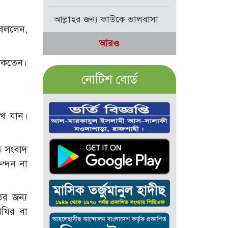
আল্লাহর জন্য কাউকে ভালবাসা
 বললেন,
আরও
াকতেন।
নোটিশ বোর্ড
খে যান।
যু সংবাদ
ন্দন না
ির জন্য
িযির বা