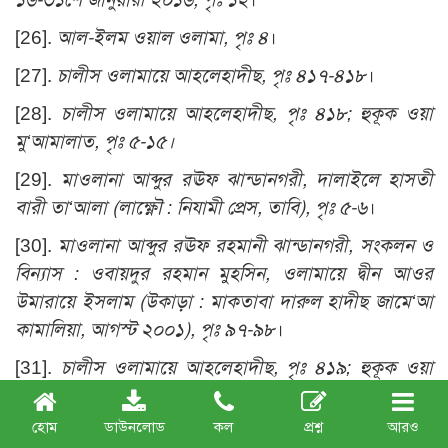
[26].
আল-ইলম ওয়াল ওলামা, পৃঃ ৪
।
[27].
চালীস ওলামায়ে আহলেহাদীছ, পৃঃ ৪১৭-৪১৮
।
[28].
চালীস ওলামায়ে আহলেহাদীছ, পৃঃ ৪১৮
; হুকূক ওয়া
মু‘আমালাত, পৃঃ ৫-১৫।
[29].
মাওলানা আব্দুর রঊফ ঝান্ডানগরী, দালাইলে হাসতী
বারী তা‘আলা (লাক্ষ্ণৌ : নিযামী প্রেস, তাবি), পৃঃ ৫-৬
।
[30].
মাওলানা আব্দুর রঊফ রহমানী ঝান্ডানগরী, সংকলন ও
বিন্যাস : ওবায়দুর রহমান মুহসিন, ওলামায়ে দ্বীন আওর
উমারায়ে ইসলাম (উকাড়া : মাকতাবা দারুল হাদীছ জামে‘আ
কামালিয়া, আগস্ট ২০০১), পৃঃ ৯৭-৯৮
।
[31].
চালীস ওলামায়ে আহলেহাদীছ, পৃঃ ৪১৯; হুকূক ওয়া
মু‘আমালাত, পৃঃ ৪
।
হোম
ডাউনলোড
কল
প্রশ্ন
আরও