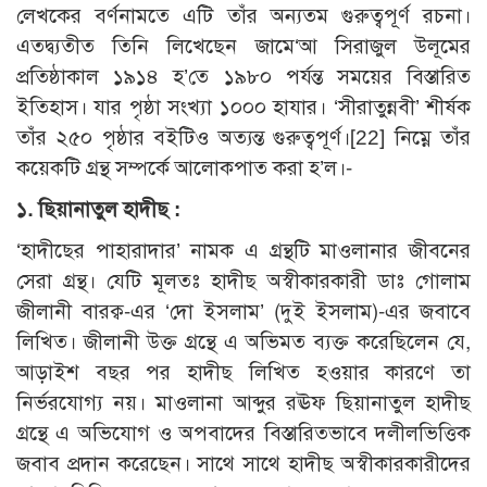
লেখকের বর্ণনামতে এটি তাঁর অন্যতম গুরুত্বপূর্ণ রচনা।
এতদ্ব্যতীত তিনি লিখেছেন জামে‘আ সিরাজুল উলূমের
প্রতিষ্ঠাকাল ১৯১৪ হ’তে ১৯৮০ পর্যন্ত সময়ের বিস্তারিত
ইতিহাস। যার পৃষ্ঠা সংখ্যা ১০০০ হাযার। ‘সীরাতুন্নবী’ শীর্ষক
তাঁর ২৫০ পৃষ্ঠার বইটিও অত্যন্ত গুরুত্বপূর্ণ।[22] নিম্নে তাঁর
কয়েকটি গ্রন্থ সম্পর্কে আলোকপাত করা হ’ল।-
১. ছিয়ানাতুল হাদীছ :
‘হাদীছের পাহারাদার’ নামক এ গ্রন্থটি মাওলানার জীবনের
সেরা গ্রন্থ। যেটি মূলতঃ হাদীছ অস্বীকারকারী ডাঃ গোলাম
জীলানী বারক্ব-এর ‘দো ইসলাম’ (দুই ইসলাম)-এর জবাবে
লিখিত। জীলানী উক্ত গ্রন্থে এ অভিমত ব্যক্ত করেছিলেন যে,
আড়াইশ বছর পর হাদীছ লিখিত হওয়ার কারণে তা
নির্ভরযোগ্য নয়। মাওলানা আব্দুর রঊফ ছিয়ানাতুল হাদীছ
গ্রন্থে এ অভিযোগ ও অপবাদের বিস্তারিতভাবে দলীলভিত্তিক
জবাব প্রদান করেছেন। সাথে সাথে হাদীছ অস্বীকারকারীদের