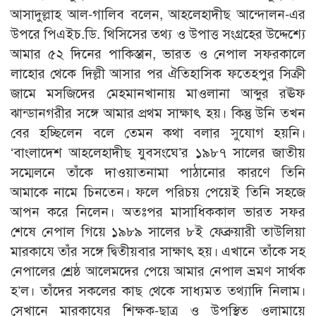
আসাদুল্লাহ আল-গালিব বলেন, আহলেহাদীছ আন্দোলন-এর
উপরে পিএইচ.ডি. থিসিসের তথ্য ও উপাত্ত সংগ্রহের উদ্দেশ্যে
আমার ৫২ দিনের পাকিস্তান, ভারত ও নেপাল সফরকালে
লাহোর থেকে দিল্লী আসার পর ঐতিহাসিক ফতেহপুর সিক্রী
জামে মসজিদের মেহমানখানায় মাওলানা আব্দুর রঊফ
ঝান্ডানগরীর সঙ্গে আমার প্রথম সাক্ষাৎ হয়। কিন্তু উনি তখন
বের হচ্ছিলেন বলে তেমন কথা বলার সুযোগ হয়নি।
‘বাংলাদেশ আহলেহাদীছ যুবসংঘে’র ১৯৮৭ সালের জাতীয়
সম্মেলনে তাঁকে দাওয়াতনামা পাঠানোর কারণে তিনি
আমাকে নামে চিনতেন। ফলে পরিচয় পেয়েই তিনি সহজে
আপন করে নিলেন। অতঃপর মাসাধিককাল ভারত সফর
শেষে নেপাল গিয়ে ১৯৮৯ সালের ৮ই ফেব্রুয়ারী তাউলিয়া
মারকাযে তাঁর সঙ্গে দ্বিতীয়বার সাক্ষাৎ হয়। এখানে তাঁকে সহ
নেপালের শ্রেষ্ঠ আলেমদের পেয়ে আমার নেপাল ভ্রমণ সার্থক
হ’ল। তাঁদের সকলের কাছ থেকে সাধ্যমত তথ্যাদি নিলাম।
সেখানে মারকাযের শিক্ষক-ছাত্র ও উপস্থিত ওলামায়ে