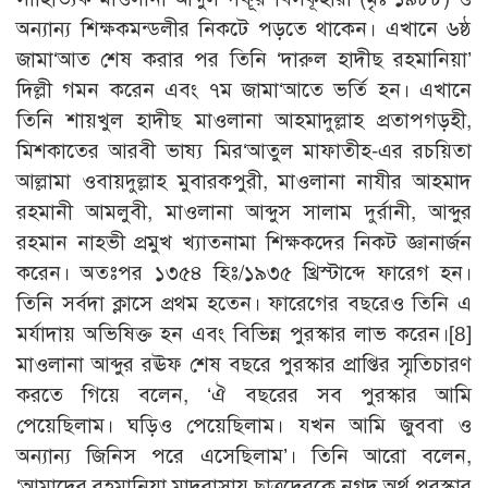
অন্যান্য শিক্ষকমন্ডলীর নিকটে পড়তে থাকেন। এখানে ৬ষ্ঠ
জামা‘আত শেষ করার পর তিনি ‘দারুল হাদীছ রহমানিয়া’
দিল্লী গমন করেন এবং ৭ম জামা‘আতে ভর্তি হন। এখানে
তিনি শায়খুল হাদীছ মাওলানা আহমাদুল্লাহ প্রতাপগড়হী,
মিশকাতের আরবী ভাষ্য মির‘আতুল মাফাতীহ-এর রচয়িতা
আল্লামা ওবায়দুল্লাহ মুবারকপুরী, মাওলানা নাযীর আহমাদ
রহমানী আমলুবী, মাওলানা আব্দুস সালাম দুর্রানী, আব্দুর
রহমান নাহভী প্রমুখ খ্যাতনামা শিক্ষকদের নিকট জ্ঞানার্জন
করেন। অতঃপর ১৩৫৪ হিঃ/১৯৩৫ খ্রিস্টাব্দে ফারেগ হন।
তিনি সর্বদা ক্লাসে প্রথম হতেন। ফারেগের বছরেও তিনি এ
মর্যাদায় অভিষিক্ত হন এবং বিভিন্ন পুরস্কার লাভ করেন।[8]
মাওলানা আব্দুর রঊফ শেষ বছরে পুরস্কার প্রাপ্তির স্মৃতিচারণ
করতে গিয়ে বলেন, ‘ঐ বছরের সব পুরস্কার আমি
পেয়েছিলাম। ঘড়িও পেয়েছিলাম। যখন আমি জুববা ও
অন্যান্য জিনিস পরে এসেছিলাম’। তিনি আরো বলেন,
‘আমাদের রহমানিয়া মাদরাসায় ছাত্রদেরকে নগদ অর্থ পুরস্কার