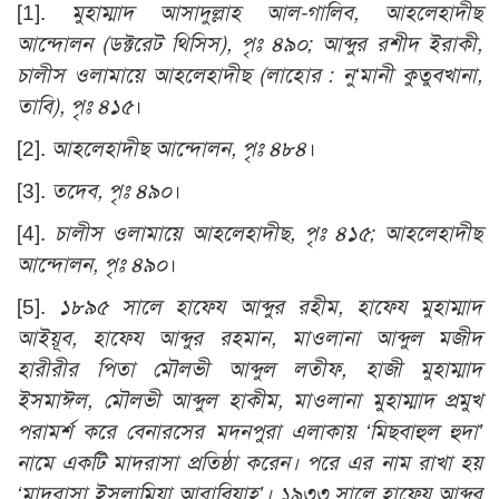
[1].
মুহাম্মাদ আসাদুল্লাহ আল-গালিব, আহলেহাদীছ
আন্দোলন (ডক্টরেট থিসিস), পৃঃ ৪৯০; আব্দুর রশীদ ইরাকী,
চালীস ওলামায়ে আহলেহাদীছ (লাহোর : নু‘মানী কুতুবখানা,
তাবি), পৃঃ ৪১৫
।
[2].
আহলেহাদীছ আন্দোলন, পৃঃ ৪৮৪
।
[3].
তদেব, পৃঃ ৪৯০
।
[4].
চালীস ওলামায়ে আহলেহাদীছ, পৃঃ ৪১৫; আহলেহাদীছ
আন্দোলন, পৃঃ ৪৯০
।
[5].
১৮৯৫ সালে হাফেয আব্দুর রহীম, হাফেয মুহাম্মাদ
আইয়ূব, হাফেয আব্দুর রহমান, মাওলানা আব্দুল মজীদ
হারীরীর পিতা মৌলভী আব্দুল লতীফ, হাজী মুহাম্মাদ
ইসমাঈল, মৌলভী আব্দুল হাকীম, মাওলানা মুহাম্মাদ প্রমুখ
পরামর্শ করে বেনারসের মদনপুরা এলাকায় ‘মিছবাহুল হুদা’
নামে একটি মাদরাসা প্রতিষ্ঠা করেন। পরে এর নাম রাখা হয়
‘মাদরাসা ইসলামিয়া আরাবিয়াহ’। ১৯৩৩ সালে হাফেয আব্দুর