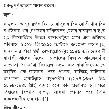
গুরুত্বপূর্ণ ভূমিকা পালন করেন।
জন্ম :
মাওলানা আব্দুর রঊফ বিন নে‘মাতুল্লাহ বিন মোতী খান বিন
বখতিয়ার খান নেপালের কপিলবস্ত্ত যেলার ঝান্ডানগর হ’তে
২০ কিলোমিটার উত্তরে কাদারবাটুয়া গ্রামে এক জমিদার
পরিবারে ১৩২৮ হিঃ/১৯১০ খ্রিস্টাব্দে জন্মগ্রহণ করেন।[1]
মাওলানার পিতা হাজী নে‘মাতুল্লাহ (মৃঃ ১৯৪৬ খ্রিঃ) দেওবন্দী
হানাফী আলেম ছিলেন। নেপালের বিখ্যাত আহলেহাদীছ
মাদরাসা ‘জামে‘আ সিরাজুল উলূম আস-সালাফিইয়াহ’-তে
অনুষ্ঠিত এক জালসায় শেরে পাঞ্জাব, ফাতিহে কাদিয়ান
মাওলানা ছানাউল্লাহ অমৃতসরীর (১২৮৭-১৩৬৭ হিঃ/
১৮৬৮-১৯৪৮ খ্রিঃ) বক্তৃতা শুনে তিনি প্রভাবিত হন। পরে
বিহারের বিখ্যাত ছাপড়া জালসা শোনার পরে তিনি
আহলেহাদীছ হয়ে যান।[2]
শিক্ষাজীবন :