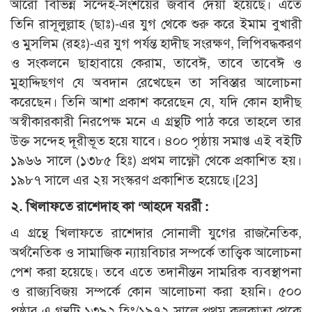
আরো বিভিন্ন সন্দেহ-সংশয়ের জবাব দেয়া হয়েছে। এতে
তিনি রাসূলুল্লাহ (ছাঃ)-এর যুগ থেকে শুরু করে ইমাম বুখারী
ও মুসলিম (রহঃ)-এর যুগ পর্যন্ত হাদীছ সংরক্ষণ, লিপিবদ্ধকরণ
ও সংকলনে ছাহাবায়ে কেরাম, তাবেঈ, তাবে তাবেঈ ও
মুহাদ্দিছগণ যে অবদান রেখেছেন তা সবিস্তার আলোচনা
করেছেন। তিনি আশা প্রকাশ করেছেন যে, যদি কোন হাদীছ
অস্বীকারকারী নিরপেক্ষ মনে এ গ্রন্থটি পাঠ করে তাহলে তার
উক্ত সন্দেহ দূরীভূত হয়ে যাবে। ৪০০ পৃষ্ঠায় সমাপ্ত এই বইটি
১৯৬৬ সালে (১৩৮৫ হিঃ) প্রথম লাক্ষ্ণৌ থেকে প্রকাশিত হয়।
১৯৮৭ সালে এর ২য় সংস্করণ প্রকাশিত হয়েছে।[23]
২. খিলাফতে রাশেদাহ কা ‘আহদে যররীঁ :
এ গ্রন্থে খিলাফতে রাশেদার সোনালী যুগের রাজনৈতিক,
অর্থনৈতিক ও সামাজিক ন্যায়বিচার সম্পর্কে তাত্ত্বিক আলোচনা
পেশ করা হয়েছে। তবে এতে তদানীন্তন সামরিক ব্যবস্থাপনা
ও রাজ্যবিজয় সম্পর্কে কোন আলোচনা করা হয়নি। ৫০০
পৃষ্ঠার এ গ্রন্থটি ১৩৯২ হিঃ/১৯৭২ সালে প্রথম কলকাতা থেকে