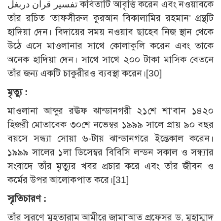
تفسير قرآن دربغل কবিতাটি আবৃত্তি করেন এবং নওয়াবকে
তাঁর রচিত ‘তাফসীরুল কুরআন বিকালামির রহমান’ গ্রন্থটি
হাদিয়া দেন। বিদায়ের সময় নওয়াব ছাহেব নিজ স্থান থেকে
উঠে এসে মাওলানার সাথে কোলাকুলি করেন এবং তাকে
অনেক হাদিয়া দেন। সাথে সাথে ২০০ টাকা মাসিক বেতনে
তাঁর জন্য একটি চাকুরীরও ব্যবস্থা করেন।[30]
মৃত্যু :
মাওলানা আব্দুর রঊফ ঝান্ডানগরী ২১শে শা‘বান ১৪২০
হিজরী মোতাবেক ৩০শে নভেম্বর ১৯৯৯ সালে প্রায় ৯০ বছর
বয়সে সন্ধ্যা সোয়া ৬-টায় ঝান্ডানগরে ইন্তেকাল করেন।
১৯৯৯ সালের ১লা ডিসেম্বর বিবিসি লন্ডন সকাল ও সন্ধ্যার
সংবাদে তাঁর মৃত্যুর খবর প্রচার করে এবং তাঁর জীবন ও
কর্মের উপর আলোকপাত করে।[31]
স্মৃতিচারণ :
তাঁর স্মরণে মুহতারাম আমীরে জামা‘আত প্রফেসর ড. মুহাম্মাদ