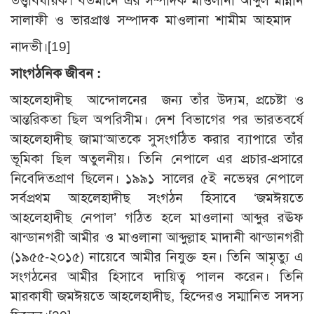
তত্ত্বাবধায়ক। বর্তমানে এর সম্পাদক মাওলানা আব্দুল মান্নান
সালাফী ও ভারপ্রাপ্ত সম্পাদক মাওলানা শামীম আহমাদ
নাদভী।[19]
সাংগঠনিক জীবন :
আহলেহাদীছ আন্দোলনের জন্য তাঁর উদ্যম, প্রচেষ্টা ও
আন্তরিকতা ছিল অপরিসীম। দেশ বিভাগের পর ভারতবর্ষে
আহলেহাদীছ জামা‘আতকে সুসংগঠিত করার ব্যাপারে তাঁর
ভূমিকা ছিল অতুলনীয়। তিনি নেপালে এর প্রচার-প্রসারে
নিবেদিতপ্রাণ ছিলেন। ১৯৯১ সালের ৫ই নভেম্বর নেপালে
সর্বপ্রথম আহলেহাদীছ সংগঠন হিসাবে ‘জমঈয়তে
আহলেহাদীছ নেপাল’ গঠিত হলে মাওলানা আব্দুর রঊফ
ঝান্ডানগরী আমীর ও মাওলানা আব্দুল্লাহ মাদানী ঝান্ডানগরী
(১৯৫৫-২০১৫) নায়েবে আমীর নিযুক্ত হন। তিনি আমৃত্যু এ
সংগঠনের আমীর হিসাবে দায়িত্ব পালন করেন। তিনি
মারকাযী জমঈয়তে আহলেহাদীছ, হিন্দেরও সম্মানিত সদস্য