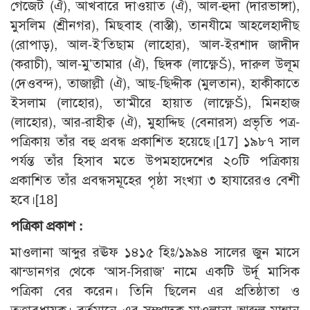
গেজেট (ঐ), আখবারে দাওয়াত (ঐ), আল-হুদা (দারভাঙ্গা),
মুসলিম (শ্রীনগর), মিছবাহ (বাস্তী), তানযীমে আহলেহাদীছ
(রোপাড়), আল-ই‘তিছাম (লাহোর), আল-ইরশাদ জাদীদ
(করাচী), আল-মু’তামার (ঐ), ছিদক (লাক্ষ্ণেŠ), দারুল উলূম
(দেওবন্দ), তাজাল্লী (ঐ), আছ-ছিদ্দীক (মুলতান), হাকীকাতে
ইসলাম (লাহোর), তা‘মীরে হায়াত (লাক্ষ্ণেŠ), মিনহাজ
(লাহোর), আর-রাহীক্ব (ঐ), মুহাদ্দিছ (বেনারস) প্রভৃতি পত্র-
পত্রিকায় তাঁর বহু প্রবন্ধ প্রকাশিত হয়েছে।[17] ১৯৮৭ সাল
পর্যন্ত তাঁর হিসাব মতে উপমহাদেশের ২০টি পত্রিকায়
প্রকাশিত তাঁর প্রবন্ধসমূহের পৃষ্ঠা সংখ্যা ৩ হাযারেরও বেশী
হবে।[18]
পত্রিকা প্রকাশ :
মাওলানা আব্দুর রঊফ ১৪১৫ হিঃ/১৯৯৪ সালের জুন মাসে
ঝান্ডানগর থেকে ‘আস-সিরাজ’ নামে একটি উর্দূ মাসিক
পত্রিকা বের করেন। তিনি ছিলেন এর প্রতিষ্ঠাতা ও