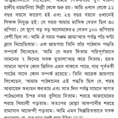
আত্মজীবনীতে লিখেছেন, ‘আমার শিক্ষকতার যুগ দারুল
হাদীছ রহমানিয়া দিল্লী থেকে শুরু হয়। আমি ওখান থেকে ২২
বছর বয়সে ফারেগ হই এবং ২৩ বছর বয়সে ওখানেই
শিক্ষক নিযুক্ত হই। সে সময় আমার মাসিক বেতন ছিল ৩০
রূপিয়া। সে যুগে বড় বড় আলেমদেরও বেতন ১০০ রূপিয়ার
বেশী ছিল না। আমি ঐ সময় পঞ্চম জামা‘আত পর্যন্ত পাঁচ ঘণ্টা
ক্লাস নিয়েছিলাম’। এক জায়গায় তিনি তাঁর পাঠদান পদ্ধতি
সম্পর্কে লিখেছেন, ‘আমি যে দরস দিতাম পরিপূর্ণভাবে
সামনের ৭ দিনের সবক মুতালা‘আহ করে নিতাম। হয়ত
সামনে আগত কোন জিনিস এমন থাকতে পারে, যার পূর্ববর্তী
পাঠের সাথে কোন সম্পর্ক রয়েছে’। তিনি আরেক জায়গায়
লিখেছেন, ‘আমার পাঠদানের এই পদ্ধতি ছিল যে, শরহ
আক্বায়েদ অধ্যয়ন করতাম এবং সাত দিন পর্যন্ত সামনে আগত
পাঠগুলোর উপর নযর বুলিয়ে নিতাম। শরহে আক্বায়েদের
শরাহ খিয়ালী পড়তাম। অতঃপর মোল্লা আফগানীর শরহে
রামাযান আফেন্দী পড়তাম। আমি এমন বিস্তারিতভাবে সবক