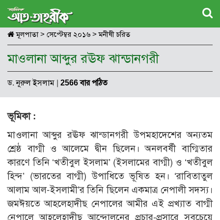
মূলপাতা
>
সেপ্টেম্বর ২০১৬
>
মনীষী চরিত
মাওলানা আব্দুর রঊফ ঝান্ডানগরী
ড. নূরুল ইসলাম
|
2566 বার পঠিত
ভূমিকা :
মাওলানা আব্দুর রঊফ ঝান্ডানগরী উপমহাদেশের অন্যতম
শ্রেষ্ঠ বাগ্মী ও আলেমে দ্বীন ছিলেন। অনলবর্ষী বাগ্মিতার
কারণে তিনি ‘খতীবুল ইসলাম’ (ইসলামের বাগ্মী) ও ‘খতীবুল
হিন্দ’ (ভারতের বাগ্মী) উপাধিতে ভূষিত হন। ‘রাবিতাতুল
আলাম আল-ইসলামী’র তিনি ছিলেন একমাত্র নেপালী সদস্য।
জমঈয়তে আহলেহাদীছ নেপালের আমীর এই প্রখ্যাত বাগ্মী
নেপালে আহলেহাদীছ আন্দোলনের প্রচার-প্রসারে সবচেয়ে