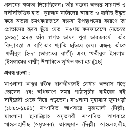
প্রদানের ক্ষমতা দিয়েছিলেন। তাঁর বক্তব্য অত্যন্ত সারগর্ভ ও
দলীলভিত্তিক হ’ত। কুরআন মাজীদের আয়াত ও হাদীছ উদ্ধৃত
করে অত্যন্ত চমৎকারভাবে বক্তব্য উপস্থাপনের কারণে তা
শ্রোতাদের হৃদয় ছুঁয়ে যেত। নওগড় কনফারেন্সে (নভেম্বর
১৯৬১) প্রদত্ত তাঁর স্বাগত ভাষণ পুরা ভারতবর্ষে তাঁর
বিদ্যাবত্তা ও বাগ্মিতার খ্যাতি ছড়িয়ে দেয়। এজন্য তাঁকে
‘খতীবুল হিন্দ’ (ভারতের বাগ্মী) এবং ‘খতীবুল ইসলাম’
(ইসলামের বাগ্মী) উপাধিতে ভূষিত করা হয়।[16]
প্রবন্ধ রচনা :
মাওলানা আব্দুর রঊফ ছাত্রজীবনেই লেখার অভ্যাস গড়ে
তোলেন এবং অধিকাংশ সময় পাঠ্যসূচীর বাইরের বই
লাইব্রেরী থেকে নিয়ে পড়তেন। মাওলানা মুহাম্মাদ জুনাগড়ী
(১৮৯০-১৯৪১) সম্পাদিত আখবারে মুহাম্মাদী (দিল্লী),
মাওলানা ছানাউল্লাহ অমৃতসরী সম্পাদিত আখবারে
আহলেহাদীছ (অমৃতসর), তারজুমান (দিল্লী), আহলেহাদীছ