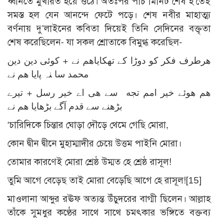
ধ্বনিতে মুখরিত হয়ে ওঠে। অতঃপর পাঁচ মিনিট শেষ হ’তেই
সমস্ত হল যেন আনন্দে ফেটে পড়ে। শেষ নবীর মাহাত্ম্য
বর্ণনায় দু’লাইনের কবিতা দিয়েই তিনি সেদিনের বক্তৃতা
শেষ করেছিলেন- যা সকল শ্রোতাকে বিমুগ্ধ করেছিল-
هرطرف فكر كو دوڑا كے تهكاياهم نے + كوئى دين دين
محمد سا ﻨﮧ ﭘايا هم نے
هم هوئے خير امم تجه سے هى اے خير رسل + تيرے
بڑهنے سے قدم آگے بڑهايا هم نے
‘চারিদিকে চিন্তার ঘোড়া দৌড়ে থেমে গেছি মোরা,
কোন দ্বীন দ্বীনে মুহাম্মাদীর চেয়ে উত্তম পাইনি মোরা।
তোমার কারণেই মোরা শ্রেষ্ঠ উম্মত হে শ্রেষ্ঠ রাসূল!
তুমি আগে বেড়েছ তাই মোরা বেড়েছি আগে হে রাসূল![15]
মাওলানা আব্দুর রঊফ অত্যন্ত উঁচুদরের বাগ্মী ছিলেন। আল্লাহ
তাঁকে সুমধুর কণ্ঠের সাথে সাথে চমৎকার ভঙ্গিতে বক্তব্য