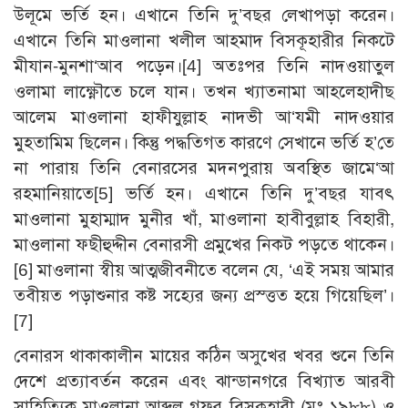
উলূমে ভর্তি হন। এখানে তিনি দু’বছর লেখাপড়া করেন।
এখানে তিনি মাওলানা খলীল আহমাদ বিসকূহারীর নিকটে
মীযান-মুনশা‘আব পড়েন।[4] অতঃপর তিনি নাদওয়াতুল
ওলামা লাক্ষ্ণৌতে চলে যান। তখন খ্যাতনামা আহলেহাদীছ
আলেম মাওলানা হাফীযুল্লাহ নাদভী আ‘যমী নাদওয়ার
মুহতামিম ছিলেন। কিন্তু পদ্ধতিগত কারণে সেখানে ভর্তি হ’তে
না পারায় তিনি বেনারসের মদনপুরায় অবস্থিত জামে‘আ
রহমানিয়াতে[5] ভর্তি হন। এখানে তিনি দু’বছর যাবৎ
মাওলানা মুহাম্মাদ মুনীর খাঁ, মাওলানা হাবীবুল্লাহ বিহারী,
মাওলানা ফছীহুদ্দীন বেনারসী প্রমুখের নিকট পড়তে থাকেন।
[6] মাওলানা স্বীয় আত্মজীবনীতে বলেন যে, ‘এই সময় আমার
তবীয়ত পড়াশুনার কষ্ট সহ্যের জন্য প্রস্ত্তত হয়ে গিয়েছিল’।
[7]
বেনারস থাকাকালীন মায়ের কঠিন অসুখের খবর শুনে তিনি
দেশে প্রত্যাবর্তন করেন এবং ঝান্ডানগরে বিখ্যাত আরবী
সাহিত্যিক মাওলানা আব্দুল গফূর বিসকূহারী (মৃঃ ১৯৮৮) ও