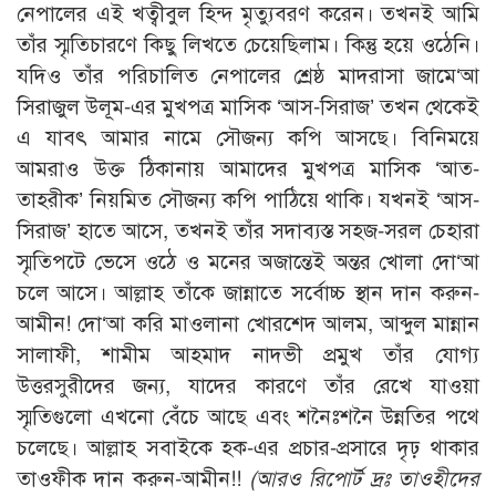
নেপালের এই খত্বীবুল হিন্দ মৃত্যুবরণ করেন। তখনই আমি
তাঁর স্মৃতিচারণে কিছু লিখতে চেয়েছিলাম। কিন্তু হয়ে ওঠেনি।
যদিও তাঁর পরিচালিত নেপালের শ্রেষ্ঠ মাদরাসা জামে‘আ
সিরাজুল উলূম-এর মুখপত্র মাসিক ‘আস-সিরাজ’ তখন থেকেই
এ যাবৎ আমার নামে সৌজন্য কপি আসছে। বিনিময়ে
আমরাও উক্ত ঠিকানায় আমাদের মুখপত্র মাসিক ‘আত-
তাহরীক’ নিয়মিত সৌজন্য কপি পাঠিয়ে থাকি। যখনই ‘আস-
সিরাজ’ হাতে আসে, তখনই তাঁর সদাব্যস্ত সহজ-সরল চেহারা
স্মৃতিপটে ভেসে ওঠে ও মনের অজান্তেই অন্তর খোলা দো‘আ
চলে আসে। আল্লাহ তাঁকে জান্নাতে সর্বোচ্চ স্থান দান করুন-
আমীন! দো‘আ করি মাওলানা খোরশেদ আলম, আব্দুল মান্নান
সালাফী, শামীম আহমাদ নাদভী প্রমুখ তাঁর যোগ্য
উত্তরসুরীদের জন্য, যাদের কারণে তাঁর রেখে যাওয়া
স্মৃতিগুলো এখনো বেঁচে আছে এবং শনৈঃশনৈ উন্নতির পথে
চলেছে। আল্লাহ সবাইকে হক-এর প্রচার-প্রসারে দৃঢ় থাকার
তাওফীক দান করুন-আমীন!!
(আরও রিপোর্ট দ্রঃ তাওহীদের