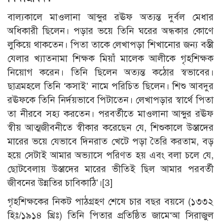
বাল্যকালে মাওলানা আব্দুর রঊফ অত্যন্ত দুর্বল মেধার
অধিকারী ছিলেন। পড়ার ভয়ে তিনি ঘরের অন্ধকার কোণে
লুকিয়ে থাকতেন। পিতা তাকে লেখাপড়া শিখানোর জন্য বস্তী
যেলার খ্যাতনামা শিক্ষক মিয়াঁ মালেক আলীকে গৃহশিক্ষক
নিয়োগ করেন। তিনি ছিলেন অত্যন্ত কঠোর স্বভাবের।
ছাত্রমহলে তিনি ‘কসাই’ নামে পরিচিত ছিলেন। শিশু আবদুর
রঊফকে তিনি নির্দয়ভাবে পিটাতেন। লেখাপড়ার স্বার্থে পিতা
তা নীরবে সহ্য করতেন। পরবর্তীতে মাওলানা আব্দুর রঊফ
স্বীয় আত্মজীবনীতে স্বীকার করেছেন যে, শিশুকালে উস্তাদের
মারের ভয়ে যেভাবে দিনরাত খেটে পড়া তৈরি করতাম, বড়
হয়ে সেটাই আমার অভ্যাসে পরিণত হয় এবং বলা চলে যে,
ছোটবেলায় উস্তাদের মারের ভীতিই ছিল আমার পরবর্তী
জীবনের উন্নতির চাবিকাঠি’।[3]
গৃহশিক্ষকের নিকট পাঠগ্রহণ শেষে চার বছর বয়সে (১৩৩২
হিঃ/১৯১৪ খ্রিঃ) তিনি পিতার প্রতিষ্ঠিত জামে‘আ সিরাজুল