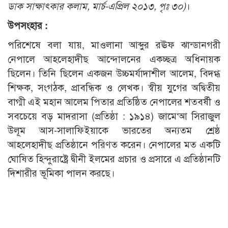
ডাক সাক্ষাৎকার কলাম, মার্চ-এপ্রিল ২০১৩, পৃঃ ৩০)
।
উপসংহার :
পরিশেষে বলা যায়, মাওলানা আব্দুর রঊফ ঝান্ডানগরী
নেপালে আহলেহাদীছ আন্দোলনের একচ্ছত্র অধিনায়ক
ছিলেন। তিনি ছিলেন একজন উচ্চমর্যাদাশীল আলেম, বিদগ্ধ
শিক্ষক, সংগঠক, প্রাবন্ধিক ও লেখক। স্বীয় যুগের অদ্বিতীয়
বাগ্মী এই মহান আলেম পিতার প্রতিষ্ঠিত নেপালের শতবর্ষী ও
সবচেয়ে বড় মাদরাসা (প্রতিষ্ঠা : ১৯১৪) জামে‘আ সিরাজুল
উলূম আস-সালাফিইয়াকে ভারতের অন্যতম শ্রেষ্ঠ
আহলেহাদীছ প্রতিষ্ঠানে পরিণত করেন। নেপালের মত একটি
ঘোষিত হিন্দুরাষ্ট্রে দ্বীনী ইলমের প্রচার ও প্রসারে এ প্রতিষ্ঠানটি
দিশারীর ভূমিকা পালন করছে।