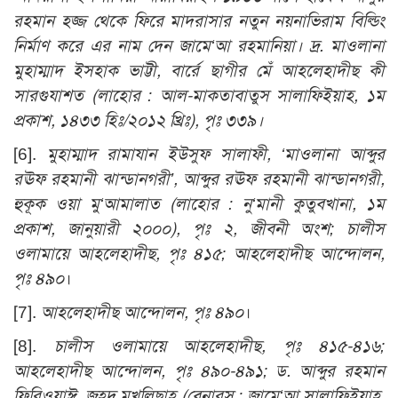
রহমান হজ্জ থেকে ফিরে মাদরাসার নতুন নয়নাভিরাম বিল্ডিং
নির্মাণ করে এর নাম দেন জামে‘আ রহমানিয়া। দ্র. মাওলানা
মুহাম্মাদ ইসহাক ভাট্টী, বার্রে ছাগীর মেঁ আহলেহাদীছ কী
সারগুযাশত (লাহোর : আল-মাকতাবাতুস সালাফিইয়াহ, ১ম
প্রকাশ, ১৪৩৩ হিঃ/২০১২ খ্রিঃ), পৃঃ ৩৩৯।
[6].
মুহাম্মাদ রামাযান ইউসুফ সালাফী, ‘মাওলানা আব্দুর
রঊফ রহমানী ঝান্ডানগরী’, আব্দুর রঊফ রহমানী ঝান্ডানগরী,
হুকূক ওয়া মু‘আমালাত (লাহোর : নু‘মানী কুতুবখানা, ১ম
প্রকাশ, জানুয়ারী ২০০০), পৃঃ ২, জীবনী অংশ; চালীস
ওলামায়ে আহলেহাদীছ, পৃঃ ৪১৫; আহলেহাদীছ আন্দোলন,
পৃঃ ৪৯০
।
[7].
আহলেহাদীছ আন্দোলন, পৃঃ ৪৯০
।
[8].
চালীস ওলামায়ে আহলেহাদীছ, পৃঃ ৪১৫-৪১৬;
আহলেহাদীছ আন্দোলন, পৃঃ ৪৯০-৪৯১; ড. আব্দুর রহমান
ফিরিওয়াঈ, জুহূদ মুখলিছাহ (বেনারস : জামে‘আ সালাফিইয়াহ,