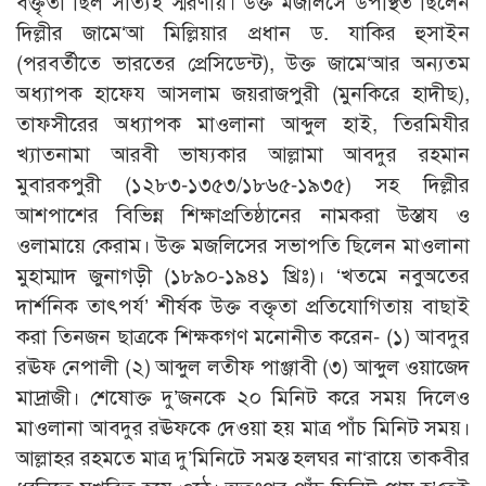
বক্তৃতা ছিল সত্যিই স্মরণীয়। উক্ত মজলিসে উপস্থিত ছিলেন
দিল্লীর জামে‘আ মিল্লিয়ার প্রধান ড. যাকির হুসাইন
(পরবর্তীতে ভারতের প্রেসিডেন্ট), উক্ত জামে‘আর অন্যতম
অধ্যাপক হাফেয আসলাম জয়রাজপুরী (মুনকিরে হাদীছ),
তাফসীরের অধ্যাপক মাওলানা আব্দুল হাই, তিরমিযীর
খ্যাতনামা আরবী ভাষ্যকার আল্লামা আবদুর রহমান
মুবারকপুরী (১২৮৩-১৩৫৩/১৮৬৫-১৯৩৫) সহ দিল্লীর
আশপাশের বিভিন্ন শিক্ষাপ্রতিষ্ঠানের নামকরা উস্তায ও
ওলামায়ে কেরাম। উক্ত মজলিসের সভাপতি ছিলেন মাওলানা
মুহাম্মাদ জুনাগড়ী (১৮৯০-১৯৪১ খ্রিঃ)। ‘খতমে নবুঅতের
দার্শনিক তাৎপর্য’ শীর্ষক উক্ত বক্তৃতা প্রতিযোগিতায় বাছাই
করা তিনজন ছাত্রকে শিক্ষকগণ মনোনীত করেন- (১) আবদুর
রঊফ নেপালী (২) আব্দুল লতীফ পাঞ্জাবী (৩) আব্দুল ওয়াজেদ
মাদ্রাজী। শেষোক্ত দু’জনকে ২০ মিনিট করে সময় দিলেও
মাওলানা আবদুর রঊফকে দেওয়া হয় মাত্র পাঁচ মিনিট সময়।
আল্লাহর রহমতে মাত্র দু’মিনিটে সমস্ত হলঘর না‘রায়ে তাকবীর