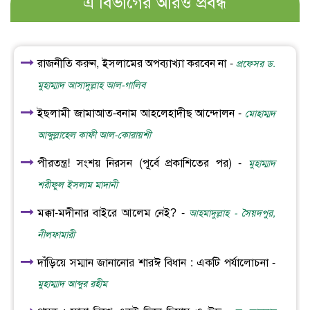
এ বিভাগের আরও প্রবন্ধ
রাজনীতি করুন, ইসলামের অপব্যাখ্যা করবেন না -
প্রফেসর ড.
মুহাম্মাদ আসাদুল্লাহ আল-গালিব
ইছলামী জামাআত-বনাম আহলেহাদীছ আন্দোলন -
মোহাম্মদ
আব্দুল্লাহেল কাফী আল-কোরায়শী
পীরতন্ত্র! সংশয় নিরসন (পূর্বে প্রকাশিতের পর) -
মুহাম্মাদ
শরীফুল ইসলাম মাদানী
মক্কা-মদীনার বাইরে আলেম নেই? -
আহমাদুল্লাহ - সৈয়দপুর,
নীলফামারী
দাঁড়িয়ে সম্মান জানানোর শারঈ বিধান : একটি পর্যালোচনা -
মুহাম্মাদ আব্দুর রহীম