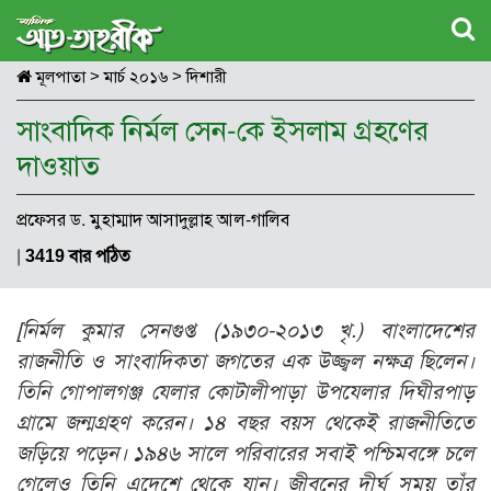
মূলপাতা
>
মার্চ ২০১৬
>
দিশারী
সাংবাদিক নির্মল সেন-কে ইসলাম গ্রহণের
দাওয়াত
প্রফেসর ড. মুহাম্মাদ আসাদুল্লাহ আল-গালিব
|
3419 বার পঠিত
[নির্মল কুমার সেনগুপ্ত (১৯৩০-২০১৩ খৃ.) বাংলাদেশের
রাজনীতি ও সাংবাদিকতা জগতের এক উজ্জ্বল নক্ষত্র ছিলেন।
তিনি গোপালগঞ্জ যেলার কোটালীপাড়া উপযেলার দিঘীরপাড়
গ্রামে জন্মগ্রহণ করেন। ১৪ বছর বয়স থেকেই রাজনীতিতে
জড়িয়ে পড়েন। ১৯৪৬ সালে পরিবারের সবাই পশ্চিমবঙ্গে চলে
গেলেও তিনি এদেশে থেকে যান। জীবনের দীর্ঘ সময় তাঁর