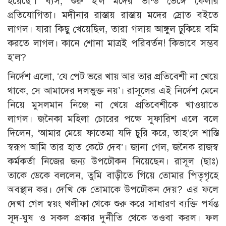
হয়েছে’। ব্যস, শুরু হ’ল মদের ভান্ড ভেঙ্গে ফেলার
প্রতিযোগিতা। মদীনার রাস্তায় রাস্তায় মদের স্রোত বইতে
লাগল। যারা কিছু খেয়েছিল, তারা গলায় আঙ্গুল ঢুকিয়ে বমি
করতে লাগল। কানে শোনা মাত্রই পরিবর্তন! কিভাবে সম্ভব
হ’ল?
নির্দেশ এলো, ‘যে পেট ভরে খায় আর তার প্রতিবেশী না খেয়ে
থাকে, সে আমাদের দলভুক্ত নয়’। রাসূলের এই নির্দেশ মেনে
নিয়ে মুসলমান নিজে না খেয়ে প্রতিবেশীকে খাওয়াতে
লাগল। জনৈকা মহিলা চোরের পক্ষে সুফারিশ এলে বলে
দিলেন, ‘আমার মেয়ে ফাতেমা যদি চুরি করে, তাহ’লে শাস্তি
স্বরূপ আমি তার হাত কেটে দেব’। জানা গেল, জনৈক রাজস্ব
কর্মকর্তা নিজের জন্য উপঢৌকন নিয়েছেন। রাসূল (ছাঃ)
তাকে ডেকে বললেন, তুমি বাড়ীতে গিয়ে তোমার পিতৃগৃহে
অবস্থান কর। দেখি কে তোমাকে উপঢৌকন দেয়? এর ফলে
দেখা গেল স্বয়ং খলীফা থেকে শুরু করে সাধারণ ব্যক্তি পর্যন্ত
সূদ-ঘুষ ও সকল প্রকার দুর্নীতি থেকে তওবা করল। ফল