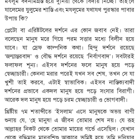
মযলূম বদনামগ্রস্ত হয়ে দুনিয়া থেকে বিদায় নিচ্ছে। তাহ’লে
যালেমের যুলুমের শাস্তি এবং মযলূমের যথাযথ পুরস্কার পাবার
উপায় কি?
প্লেটো বা এরিষ্টটলের দর্শনে এর কোন জবাব নেই। তারা
বলেছেন মানুষ মরে গিয়ে পরম সত্তার মধ্যে বিলীন হয়ে
যাবে। যা স্রেফ কাল্পনিক কথা। হিন্দু দর্শনে রয়েছে
‘জন্মান্তরবাদ’ ও বৌদ্ধ দর্শনে রয়েছে ‘নির্বাণবাদ’। সবটারই
ফলাফল শূন্য। এইসব দর্শনের ফলে মানুষ হয়ে পড়ে
স্বেচ্ছাচারী। কেননা মরার পরেই যখন সব শেষ, তখন সে যা
খুশী তাই করবে, এটাই স্বাভাবিক। এইসব নাস্তিক্যবাদী
দর্শনের প্রভাবে একদল মানুষ হয়ে পড়ে সংসার বিরাগী।
আরেক দল মানুষ হয়ে পড়ে চরম স্বেচ্ছাচারী ও ভোগবাদী।
খ্রিষ্টীয় ৭ম শতাব্দীতে ‘ইসলাম’ এসে মানুষকে অভয় বাণী
শুনায় যে, ‘হে মানুষ! এ জীবন তোমার শেষ নয়। যে রূহ
আল্লাহর নিকট থেকে তোমার মায়ের গর্ভে এসেছিল। যেখান
থেকে বুদ্ধিমান মানবশিশু আকারে ভূমিষ্ট হয়ে তুমি দুনিয়ার