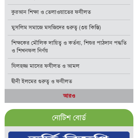
কুরআন শিক্ষা ও তেলাওয়াতের ফযীলত
মুসলিম সমাজে মসজিদের গুরুত্ব (৩য় কিস্তি)
শিক্ষকের মৌলিক দায়িত্ব ও কর্তব্য, শিশুর পাঠদান পদ্ধতি
ও শিখনফল নির্ণয়
যিলহজ্জ মাসের ফযীলত ও আমল
দ্বীনী ইলমের গুরুত্ব ও ফযীলত
আরও
নোটিশ বোর্ড