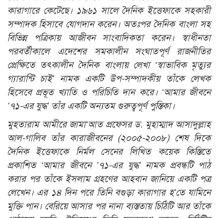
কারাগারে কেটেছে। ১৯৬১ সালে দৈনিক ইত্তেফাকে সহকারী
সম্পাদক হিসাবে যোগদান করেন। অতঃপর দৈনিক বাংলা সহ
বিভিন্ন পত্রিকায় আজীবন সাংবাদিকতা করেন। স্বাধীনতা
পরবর্তীকালে এদেশের সমকালীন সংঘাতপূর্ণ রাজনীতির
প্রেক্ষিতে তৎকালীন দৈনিক বাংলায় লেখা ‘স্বাভাবিক মৃত্যুর
গ্যারান্টি চাই’ নামক একটি উপ-সম্পাদকীয় তাঁকে লেখক
হিসেবে প্রভূত খ্যাতি ও পরিচিতি দান করে। ‘আমার জীবনে
’৭১-এর যুদ্ধ’ তাঁর একটি অন্যতম গুরুত্বপূর্ণ পুস্তিকা।
মুহতারাম আমীরে জামা‘আত প্রফেসর ড. মুহাম্মাদ আসাদুল্লাহ
আল-গালিব তাঁর কারাজীবনের (২০০৫-২০০৮) শেষ দিকে
দৈনিক ইত্তেফাকে নির্মল সেনের লিখিত কয়েক কিস্তিতে
প্রকাশিত ‘আমার জীবনে ’৭১-এর যুদ্ধ’ নামক প্রবন্ধটি পাঠ
করার পর তাঁকে ইসলাম গ্রহণের আহবান জানিয়ে একটি পত্র
লেখেন। এর ১৪ দিন পরে তিনি বগুড়া কারাগার হ’তে যামিনে
মুক্তি পান। বেরিয়ে আসার পর নানা ব্যস্ততায় চিঠিটি আর তাঁকে