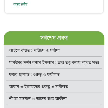
আব্দুর রহীম
সর্বশেষ প্রবন্ধ
আহলে বায়ত : পরিচয় ও মর্যাদা
মার্কসের দর্শন বনাম ইসলাম : ভ্রান্ত তত্ত্ব বনাম শাশ্বত সত্য
ফজর ছালাত : গুরুত্ব ও ফযীলত
আযান ও ইক্বামতের গুরুত্ব ও ফযীলত
শী‘আ মতবাদ ও তাদের ভ্রান্ত আক্বীদা