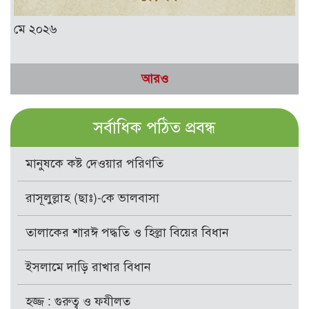
মে ২০২৬
আরও
সর্বাধিক পঠিত প্রবন্ধ
মানুষকে কষ্ট দেওয়ার পরিণতি
রাসূলুল্লাহ (ছাঃ)-কে ভালবাসা
তালাকের শারঈ পদ্ধতি ও হিল্লা বিয়ের বিধান
ইসলামে দাড়ি রাখার বিধান
হজ্জ : গুরুত্ব ও ফযীলত