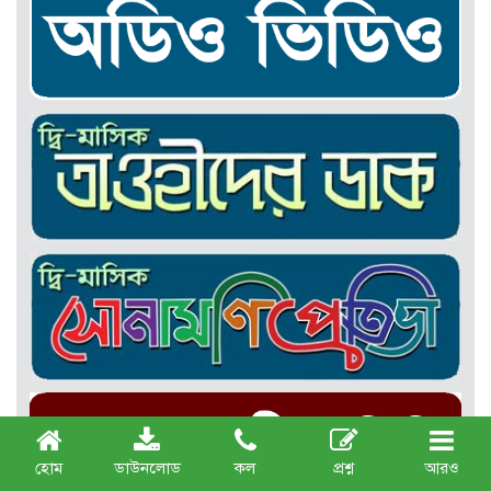
হোম
ডাউনলোড
কল
প্রশ্ন
আরও