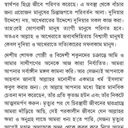
স্বার্থপর হিংস্র জীবে পরিণত করেছে। এ অবস্থা থেকে বাঁচার
জন্য প্রয়োজন মানুষের চিন্তাজগতে পরিবর্তন আনা। দুনিয়ার
উদ্দেশ্যে নয়, আখেরাতের উদ্দেশ্যে দুনিয়ার সকল কাজ করা।
তাহ’লেই ভোগবাদী মানুষ ত্যাগী মানুষে পরিণত হবে।
অতএব আল্লাহ ও আখেরাতে জবাবদিহিতায় বিশ্বাসী মানুষই
কেবল দুনিয়া ও আখেরাতে সত্যিকারের সফলকাম মানুষ।
দেশীয় শোষক গোষ্ঠী ও বিদেশী শকুনদের চক্রান্তে আমি ও
আমার সাথীগণের অনেকে আজ কারা নির্যাতিত। আমরা
আপনার সর্বাঙ্গীন মঙ্গল কামনা করি। আর সেজন্যই আপনাকে
আহবান জানাই আল্লাহর মনোনীত একমাত্র ধর্ম ‘ইসলাম’
কবুল করার জন্য। যে আল্লাহ আপনার মধ্যে উন্নত মানবিক
চেতনা দান করেছেন, তাঁর প্রতি কৃতজ্ঞ হউন এবং তাঁর নিকটে
আত্মসমর্পণ করুন। মৃত্যুর পর যে চিরস্থায়ী জীবনের দ্বারপ্রান্তে
আমরা দাঁড়িয়ে আছি, সেই পরকালীন জীবনে যেন আল্লাহর
ক্ষমা ও অনুগ্রহ লাভে আমরা ধন্য হ’তে পারি, সেজন্য মৃত্যুর
আগেই মহান আল্লাহকে অন্তর থেকে কবুল করে নিয়ে আসুন