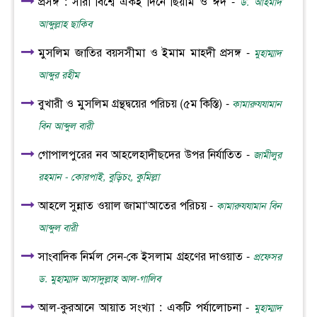
প্রসঙ্গ : সারা বিশ্বে একই দিনে ছিয়াম ও ঈদ -
ড. আহমাদ
আব্দুল্লাহ ছাকিব
মুসলিম জাতির বয়সসীমা ও ইমাম মাহদী প্রসঙ্গ -
মুহাম্মাদ
আব্দুর রহীম
বুখারী ও মুসলিম গ্রন্থদ্বয়ের পরিচয় (৫ম কিস্তি) -
কামারুযযামান
বিন আব্দুল বারী
গোপালপুরের নব আহলেহাদীছদের উপর নির্যাতিত -
জামীলুর
রহমান - কোরপাই, বুড়িচং, কুমিল্লা
আহলে সুন্নাত ওয়াল জামা‘আতের পরিচয় -
কামারুযযামান বিন
আব্দুল বারী
সাংবাদিক নির্মল সেন-কে ইসলাম গ্রহণের দাওয়াত -
প্রফেসর
ড. মুহাম্মাদ আসাদুল্লাহ আল-গালিব
আল-কুরআনে আয়াত সংখ্যা : একটি পর্যালোচনা -
মুহাম্মাদ