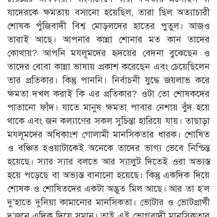
যাদেরকে ক্ষমতায় বসানো হয়েছিল, তারা ছিল অত্যাচারী
শোষক পুঁজিবাদী বিশ্ব মোড়লদের হাতের পুতুল। আজও
তারাই আছে। আপনার কান্না শোনার মত কান তাদের
কোথায়? আপনি মযলূমদের হৃদয়ের বেদনা বুঝেছেন ও
তাদের বোবা কান্না ভাষায় প্রকাশ করেছেন এবং চেয়েছিলেন
তার প্রতিকার। কিন্তু পাননি। নির্বাচনী যুদ্ধে জয়লাভ করে
ক্ষমতা দখল করাই কি এর প্রতিকার? ওটা তো শোষকদের
পাতানো ফাঁদ। যাতে মানুষ ক্ষমতা পাবার নেশায় বুঁদ হয়ে
থাকে এবং জন কল্যাণের সকল সুচিন্তা হারিয়ে যায়। তাছাড়া
মযলূমদের অধিকাংশ গোলামী মানসিকতার ধারক। শোষিত
ও বঞ্চিত হওয়াটাকেই অনেকে তাদের ভাগ্য ভেবে নিশ্চিন্ত
হয়েছে। স্যার স্যার বলতে আর স্যালুট দিতেই ওরা অভ্যস্ত
হয়ে পড়েছে বা অভ্যস্ত বানানো হয়েছে। কিন্তু একদিক দিয়ে
শোষক ও শোষিতদের একটা অদ্ভূত মিল আছে। আর তা হ’ল
দু’হাতে দুনিয়া কামানোর মানসিকতা। ভোটার ও ভোটপ্রার্থী
দু’জনে এদিক দিয়ে সমান। তাই এই ভোগবাদী মানসিকতার