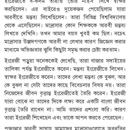
ইংরেজীতে ব-কলম তারাও ‘ভেরি নাইস’ লিখে স্বাক্ষর
করছিলেন। এর বাইরেও দুয়েকজন পেয়েছিলাম যারা
আরবীতে মন্তব্য লিখেছিলেন। তারা বিভিন্ন বিশ্ববিদ্যালয়
থেকে এসেছিলেন। মাদ্রাসার কোন শিক্ষককে আরবী মন্তব্য
লিখতে দেখিনি। তখন আমার বয়স খুবই কম ছিল। নচেৎ
মাদ্রাসার উস্তাদগণকে আরবী না লেখার কারণ জিজ্ঞেস করার
মাধ্যমে অভিজ্ঞতার ঝুলি কিছুটা সমৃদ্ধ করার চেষ্টা করতাম।
ইংরেজী পড়ুয়া অনেককেই দেখেছি, তারা বাজার সদাইয়ের
তালিকা পর্যন্ত ইংরেজীতে করেন। মন্তব্য ইংরেজীতে লিখেন।
স্বাক্ষর ইংরেজীতে করেন। তাদের লেখা মন্তব্য কে বুঝল, আর
কে বুঝল না সেটা তাদের কাছে বিবেচনার বিষয় নয়। তারা
নিজেদের জীবন বৃত্তান্ত ইংরেজীতেই তৈরি করেন। ইংরেজী
যারা বোঝে না তাদের দিকে লক্ষ্য করে একটি বাংলা জীবন
বৃত্তান্ত তৈরি রাখেন না। আমি তাদের প্রশংসা করি। কারণ
তারা ইংরেজী শিখেছেন এবং তাকে আপন করতে পেরেছেন।
পক্ষান্তরে আরবী ভাষায় আমাদের মাদ্রাসাগুলোতে অবনতির