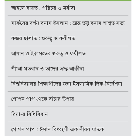
আহলে বায়ত : পরিচয় ও মর্যাদা
মার্কসের দর্শন বনাম ইসলাম : ভ্রান্ত তত্ত্ব বনাম শাশ্বত সত্য
ফজর ছালাত : গুরুত্ব ও ফযীলত
আযান ও ইক্বামতের গুরুত্ব ও ফযীলত
শী‘আ মতবাদ ও তাদের ভ্রান্ত আক্বীদা
বিশ্ববিদ্যালয় শিক্ষার্থীদের জন্য ইসলামিক দিক-নির্দেশনা
গোপন পাপ থেকে বাঁচার উপায়
রিয়া-র বিধিবিধান
গোপন পাপ : ঈমান বিধ্বংসী এক নীরব ঘাতক