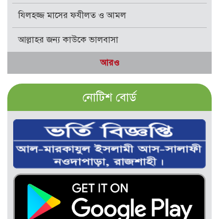
যিলহজ্জ মাসের ফযীলত ও আমল
আল্লাহর জন্য কাউকে ভালবাসা
আরও
নোটিশ বোর্ড