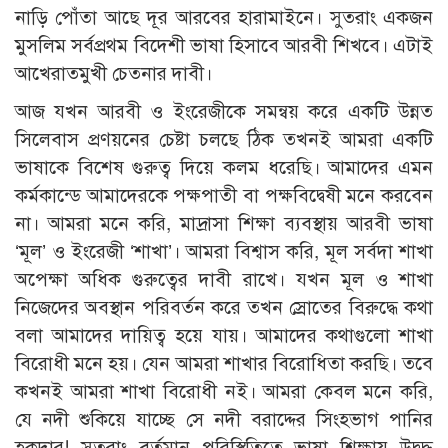
নাড়ি পোঁতা আছে দূর আরবের হারামাইনে। সুতরাং একজন
মুসলিম সর্বপ্রথম বিদেশী ভাষা হিসাবে আরবী শিখবে। এটাই
আখেরাতমুখী চেতনার দাবী।
আজ যখন আরবী ও ইংরেজীকে সমন্বয় করে একটি উন্নত
সিলেবাস প্রণয়নের চেষ্টা চলছে ঠিক তখনই আমরা একটি
ভাষাকে বিশেষ গুরুত্ব দিয়ে কলম ধরেছি। আমাদের এমন
কর্মকান্ডে আমাদেরকে পক্ষপাতী বা পক্ষবিদ্বেষী মনে করবেন
না। আমরা মনে করি, মাদ্রাসা শিক্ষা ব্যবস্থায় আরবী ভাষা
‘মূল’ ও ইংরেজী ‘শাখা’। আমরা বিশ্বাস করি, মূল সর্বদা শাখা
অপেক্ষা অধিক গুরুত্বের দাবী রাখে। যখন মূল ও শাখা
নিজেদের অবস্থান পরিবর্তন করে তখন স্রোতের বিরুদ্ধে কথা
বলা আমাদের দায়িত্ব হয়ে যায়। আমাদের কথাগুলো শাখা
বিরোধী মনে হয়। যেন আমরা শাখার বিরোধিতা করছি। তবে
কখনই আমরা শাখা বিরোধী নই। আমরা কেবল মনে করি,
যে নদী শুকিয়ে যাচ্ছে সে নদী বরাদ্দের সিংহভাগ পানির
হকদার! সুতরাং বর্তমান পরিস্থিতিতে ভাষা শিক্ষায় উদ্বুদ্ধ