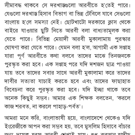
সীমাবদ্ধ থাকবে সে দরখাস্তগুলো আরবীতে হ’তেই পারে।
যেগুলো দরখাস্ত হিসাব বিভাগ বা ভিন্ন টেবিলে যাবে সেগুলো
বাংলায় হ’লে সমস্যা নেই। ছোটখাটো দরকারে ক্লাস থেকে
বাইরে যাওয়ার ছুটি নিতে আরবী বলা বাধ্যতামূলক করা
যেতে পারে। বিভিন্ন মেয়াদী আরবী মুকালামায় পুরস্কার
ঘোষণা করা যেতে পারে। যেমন বলা হ’ল, আগামী এক সপ্তাহ
যারা পূর্ণ আরবীতে কথা বলবে তাদের মাঝে তিনজনকে
পুরস্কৃত করা হবে। এক সপ্তাহ পরে যদি দশজন ছাত্র পাওয়া
যায় তবে তাদের সবার সাথে আরবী মুকালামা করে তাদের
দাবীর সত্যতা যাচাই করতে হবে এবং তাদের ফাছাহাত
বিবেচনা করে পুরস্কৃত করা হবে। যদি ইচ্ছা থাকে তবে
অনেক কিছুই সম্ভব। আমার এক শিক্ষক বলতেন, ‘করলে
কাজ শরবত, না করলে পাহাড়-পর্বত’।
আমরা মনে করি, বাংলাভাষী হয়ে, বাংলাদেশে থেকেও যদি
ইংরেজীকে আপন করা সম্ভব হয়, তবে মুসলিম হিসাবে বাঁচার
জন্য দুয়েক হরফ আরবী শেখাই যায়। শুধু কুরআন-হাদীছ