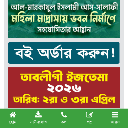
হোম
ডাউনলোড
কল
প্রশ্ন
আরও