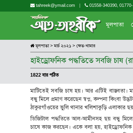
tahreek@ymail.com
|
01558-340390, 01770
মূলপাতা
মূলপাতা
>
মার্চ ২০২১
>
ক্ষেত-খামার
হাইড্রোফনিক পদ্ধতিতে সবজি চাষ 
1822 বার পঠিত
মাটিতেই সবজি চাষ হয়। আর এটিই বাস্তবতা। মাট
বন্ধু মিলে প্রমাণ করেছেন স্বপ্ন, কল্পনা কিংবা 
ঠাকুরগাঁওয়ের ভুলি­ থানার খলিশাকুড়ি এলাকার ছ
ডিজিটাল পদ্ধতিতে আল-আমীনসহ ছয় বন্ধু মিলে অক্
চাষে কাজ করছেন। একে বলা হয়, হাইড্রোফনিক পদ্