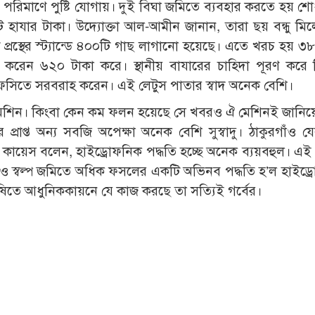
পরিমাণে পুষ্টি যোগায়। দুই বিঘা জমিতে ব্যবহার করতে হয় শ
াযার টাকা। উদ্যোক্তা আল-আমীন জানান, তারা ছয় বন্ধু মিল
প্রস্থের স্ট্যান্ডে ৪০০টি গাছ লাগানো হয়েছে। এতে খরচ হয় ৩
ি করেন ৬২০ টাকা করে। স্থানীয় বাযারের চাহিদা পূরণ করে
এফসিতে সরবরাহ করেন। এই লেটুস পাতার স্বাদ অনেক বেশি।
েশিন। কিংবা কেন কম ফলন হয়েছে সে খবরও ঐ মেশিনই জানিয়
রাপ্ত অন্য সবজি অপেক্ষা অনেক বেশি সুস্বাদু। ঠাকুরগাঁও যে
কায়েস বলেন, হাইড্রোফনিক পদ্ধতি হচ্ছে অনেক ব্যয়বহুল। এই 
রও স্বল্প জমিতে অধিক ফসলের একটি অভিনব পদ্ধতি হ’ল হাইড্
কৃষিতে আধুনিককায়নে যে কাজ করছে তা সত্যিই গর্বের।