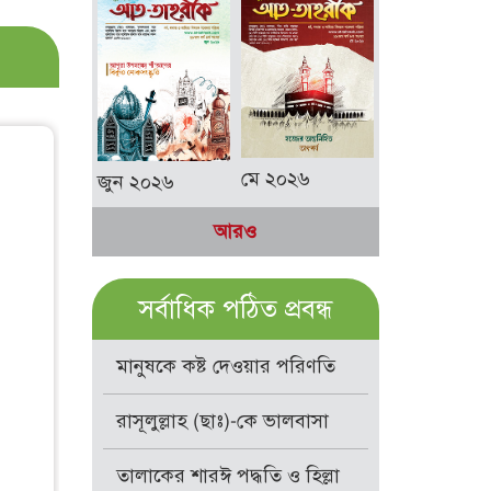
মে ২০২৬
জুন ২০২৬
আরও
সর্বাধিক পঠিত প্রবন্ধ
মানুষকে কষ্ট দেওয়ার পরিণতি
রাসূলুল্লাহ (ছাঃ)-কে ভালবাসা
তালাকের শারঈ পদ্ধতি ও হিল্লা