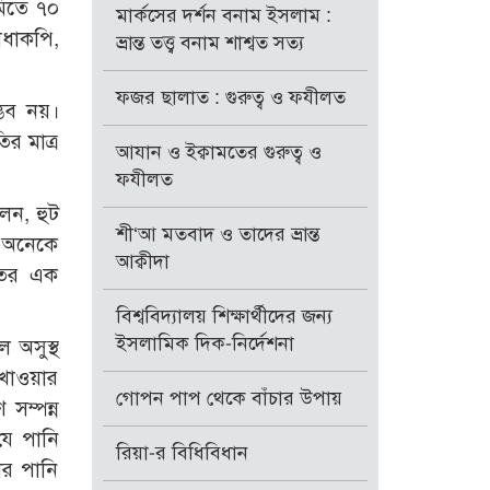
মিতে ৭০
মার্কসের দর্শন বনাম ইসলাম :
ঁধাকপি,
ভ্রান্ত তত্ত্ব বনাম শাশ্বত সত্য
ফজর ছালাত : গুরুত্ব ও ফযীলত
্ভব নয়।
র মাত্র
আযান ও ইক্বামতের গুরুত্ব ও
ফযীলত
েন, হুট
শী‘আ মতবাদ ও তাদের ভ্রান্ত
ে অনেকে
আক্বীদা
তের এক
বিশ্ববিদ্যালয় শিক্ষার্থীদের জন্য
ইসলামিক দিক-নির্দেশনা
 অসুস্থ
 খাওয়ার
গোপন পাপ থেকে বাঁচার উপায়
সম্পন্ন
যে পানি
রিয়া-র বিধিবিধান
ার পানি