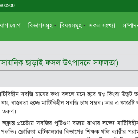
-800900
যোগাযোগ
বিভাগসমূহ
বিষয়সমূহ
সকল সংখ্যা
সম্পা
সম্পাদকীয়
জায়েয-নাজায়েয
গ্রন্থ পর্যালোচনা
আক্বীদা বা বিশ্বাস
(রাসায়নিক ছাড়াই ফসল উৎপাদনে সফলতা)
দরসে কুরআন
শিক্ষা ও সংস্কৃতি
দরসে হাদীছ
নারী সমাজ
প্রবন্ধ সমুহ
আত্মশুদ্ধি
িবিহীন সবজি চাষের কথা বললে মনে হবে স্বপ্ন কিংবা উদ্ভট ত
সাময়িক প্রসঙ্গ
পরকাল
উদ্ভট নয়, বাস্তবতা হচ্ছে মাটিবিহীন সবজি চাষ সম্ভব। আর এ কাজট
সময়ের ভাবনা
নীতি-নৈতিকতা
য় তরুণ।
মহিলা অঙ্গন
তারবিয়াত
লান্ত প্রচেষ্টায় সবজির পুষ্টিগুণ বজায় রাখার লক্ষ্যে মাটিবিহ
ধতি। ফ্লোরিডা হর্টিকালচার বিভাগের শিক্ষক থলি ব্যারীর পরাম
আরও
আরও