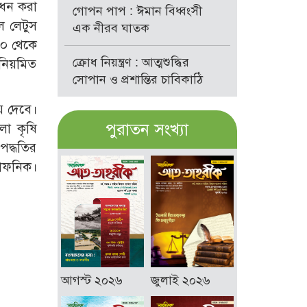
োধন করা
গোপন পাপ : ঈমান বিধ্বংসী
ে লেটুস
এক নীরব ঘাতক
৮০ থেকে
ক্রোধ নিয়ন্ত্রণ : আত্মশুদ্ধির
 নিয়মিত
সোপান ও প্রশান্তির চাবিকাঠি
ে দেবে।
পুরাতন সংখ্যা
লা কৃষি
পদ্ধতির
রোফনিক।
আগস্ট ২০২৬
জুলাই ২০২৬