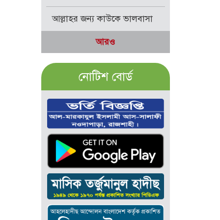
আল্লাহর জন্য কাউকে ভালবাসা
আরও
নোটিশ বোর্ড