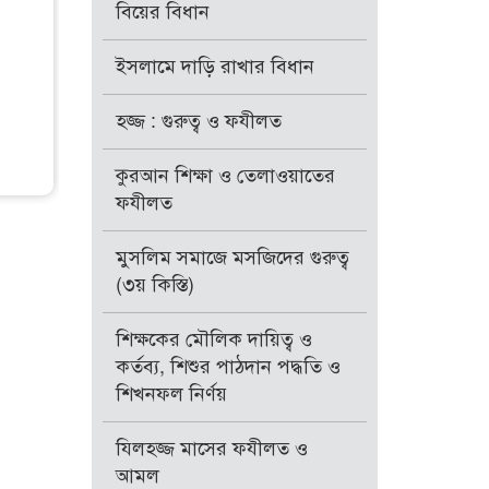
বিয়ের বিধান
ইসলামে দাড়ি রাখার বিধান
হজ্জ : গুরুত্ব ও ফযীলত
কুরআন শিক্ষা ও তেলাওয়াতের
ফযীলত
মুসলিম সমাজে মসজিদের গুরুত্ব
(৩য় কিস্তি)
শিক্ষকের মৌলিক দায়িত্ব ও
কর্তব্য, শিশুর পাঠদান পদ্ধতি ও
শিখনফল নির্ণয়
যিলহজ্জ মাসের ফযীলত ও
আমল