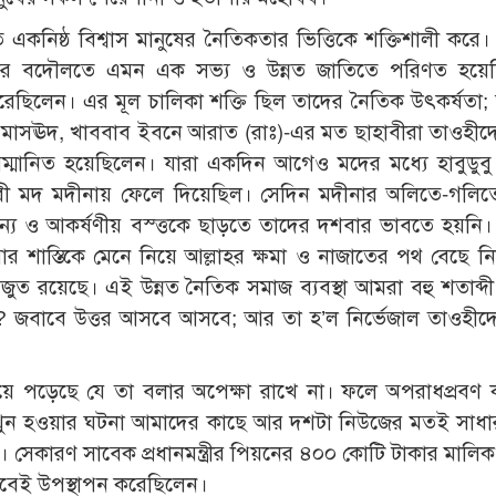
তি একনিষ্ঠ বিশ্বাস মানুষের নৈতিকতার ভিত্তিকে শক্তিশালী করে।
াসের বদৌলতে এমন এক সভ্য ও উন্নত জাতিতে পরিণত হয়েছ
েছিলেন। এর মূল চালিকা শক্তি ছিল তাদের নৈতিক উৎকর্ষতা; 
বনে মাসঊদ, খাববাব ইবনে আরাত (রাঃ)-এর মত ছাহাবীরা তাওহী
মানিত হয়েছিলেন। যারা একদিন আগেও মদের মধ্যে হাবুডুবু 
রী মদ মদীনায় ফেলে দিয়েছিল। সেদিন মদীনার অলিতে-গলিত
ঘন্য ও আকর্ষণীয় বস্ত্তকে ছাড়তে তাদের দশবার ভাবতে হয়ন
ার শাস্তিকে মেনে নিয়ে আল্লাহর ক্ষমা ও নাজাতের পথ বেছে ন
ত রয়েছে। এই উন্নত নৈতিক সমাজ ব্যবস্থা আমরা বহু শতাব্দ
? জবাবে উত্তর আসবে আসবে; আর তা হ’ল নির্ভেজাল তাওহীদ
 হয়ে পড়েছে যে তা বলার অপেক্ষা রাখে না। ফলে অপরাধপ্রবণ কর
র খুন হওয়ার ঘটনা আমাদের কাছে আর দশটা নিউজের মতই সাধ
ে। সেকারণ সাবেক প্রধানমন্ত্রীর পিয়নের ৪০০ কোটি টাকার মালি
াবেই উপস্থাপন করেছিলেন।