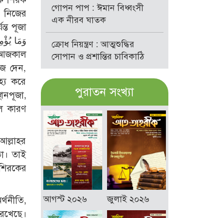
গোপন পাপ : ঈমান বিধ্বংসী
ে নিজের
এক নীরব ঘাতক
্ত পূজা
ক্রোধ নিয়ন্ত্রণ : আত্মশুদ্ধির
 আজকাল
সোপান ও প্রশান্তির চাবিকাঠি
জ দেন,
হ্য করে
পুরাতন সংখ্যা
ানপূজা,
মূল কারণ
আল্লাহর
তা। তাই
 শিরকের
আগস্ট ২০২৬
জুলাই ২০২৬
র্থনীতি,
 রেখেছে।