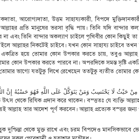
িকদাতা, আরোগ্যদাতা, উত্তম সাহায্যকারী, বিপদে মুক্তিদানকার
্লাহর প্রতি মানুষের ভরসা বৃদ্ধি পায়। তিনি যদি বান্দার কল্
 না এবং তিনি বান্দার অকল্যাণ চাইলে পৃথিবীর কোন কিছুই তা
 চাইলে আল্লাহর নিকটেই চাইবে। যখন কোন সাহায্য চাইবে তখন 
ক একত্রিত হয়ে তোমার কোন উপকার করতে চায়, তবুও আল্লা
তোমার কোন উপকার করতে পারবে না। অপরদিকে সমস্ত সৃষ্টি একত্
তোমার ভাগ্যে যতটুকু লিখে রেখেছেন ততটুকু ব্যতীত তোমার কো
য়ই আল্লাহ তার আদেশ পূর্ণ করবেন। আল্লাহ প্রত্যেক বস্ত্তর জন্
ুক দুশ্চিন্তা থেকে মুক্ত রাখে এবং চরম বিপদেও মানসিকভাবে ভ
 মানুষের সকল পেরেশানী ও হতাশার মহৌষধ।