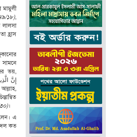
া মামুলী
৪৯/১৮)
,
র লালসা
া হ্রাস
ঢুকানোর
ে সামনে
ের ভয়,
তান্বিত
/৩০)
।
িলেন। এ