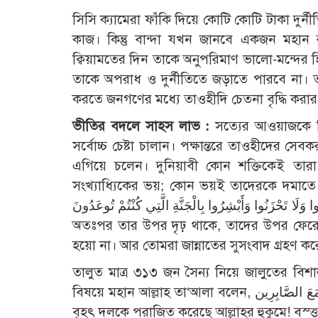
সিসি ক্যামেরা ফাঁকি দিয়ে কোটি কোটি টাকা দুর্ন
কাজ। কিন্তু বান্দা যখন জানবে একজন মহান র
ক্বিয়ামতের দিন তাকে অনুপরিমাণ ভালো-মন্দের 
তাকে অপরাধ ও দুর্নীতিতে জড়াতে পারবে না। 
করতে জনগণের মধ্যে তাওহীদি চেতনা বৃদ্ধি করা
ভীতির বদলে সাহস লাভ :
সত্যের আওয়াজকে নিস
সর্বোচ্চ চেষ্টা চালান। পক্ষান্তরে তাওহীদের
এগিয়ে চলেন। দুনিয়াবী কোন শক্তিকেই তা
সংখ্যাধ্যিকের ভয়; কোন ভয়ই তাদেরকে দমাতে পারে না। আল্লাহ বলেন,َ اسْتَقَامُوا تَتَنَزَّلُ
ُ الْمَلَائِكَةُ أَلَّا تَخَافُوا وَلَا تَحْزَنُوا وَأَبْشِرُوا بِالْجَنَّةِ الَّتِي كُنْتُمْ تُوعَدُونَ
অতঃপর তার উপর দৃঢ় থাকে, তাদের উপর ফেরেশত
হয়ো না। আর তোমরা জান্নাতের সুসংবাদ গ্রহণ কর
তালুত মাত্র ৩১৩ জন সৈন্য নিয়ে জালুতের বিশাল
বিষয়ে মহান আল্লাহ তা‘আলা বলেন, كَمْ مِنْ فِئَةٍ قَلِيلَةٍ غَلَبَتْ فِئَةً كَثِيرَةً بِإِذْنِ اللَّهِ وَاللَّهُ مَعَ الصَّابِرِين ‘কত ক্ষুদ্র দল কত
বৃহৎ দলকে পরাজিত করেছে আল্লাহর হুকুমে! বস্ত্ত