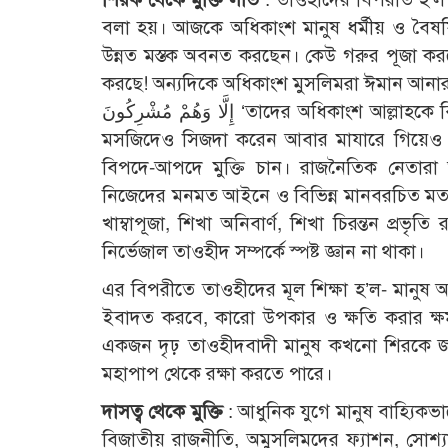
বলা হয়। আজকে অধিকাংশ মানুষ ধর্মীয় ও বৈষয়
উন্নত মস্তক অবনত করছেন। কেউ গরুর পূজা করছে
করছে! অন্যদিকে অধিকাংশ মুসলিমরা ঈমান আনার পরেও শিরকে লিপ্ত। 
إِلَّا وَهُمْ مُشْرِكُونَ ‘তাদের অধি
মসজিদেও সিজদা করেন আবার মাযারে গিয়েও স
বিপদে-আপদে মুক্তি চান। রাজনৈতিক নেতারা 
নিজেদের মনমত আইনে ও বিভিন্ন মানবরচিত মতবাদ
খাম্বাপূজা, শিখা অনিবার্ণ, শিখা চিরন্তন প্রভৃ
নির্ভেজাল তাওহীদ সম্পর্কে স্পষ্ট জ্ঞান না থাকা।
এর বিপরীতে তাওহীদের মূল শিক্ষা হ’ল- মানুষ আ
ইবাদত করবে, কারো উপকার ও ক্ষতি করার ক্ষমতা 
একজন দৃঢ় তাওহীদবাদী মানুষ কখনো শিরকে জড়াত
মহাপাপ থেকে রক্ষা করতে পারে।
দাসত্ব থেকে মুক্তি
: আধুনিক যুগে মানুষ বাহ্যিকভাব
বিজাতীয় রাজনীতি, অমুসলিমদের ফ্যাশন, সোশ্যাল ম