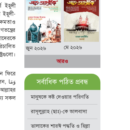
্থ ইহূদী
 ইহূদী-
ক্ষমতাও
ন্ত্রের
মাদেরকে
পরিচালিত
মে ২০২৬
জুন ২০২৬
্রগুলো।
আরও
নে ফিরে
সর্বাধিক পঠিত প্রবন্ধ
وَمَ
মানুষকে কষ্ট দেওয়ার পরিণতি
ন্য সকল
রাসূলুল্লাহ (ছাঃ)-কে ভালবাসা
তালাকের শারঈ পদ্ধতি ও হিল্লা