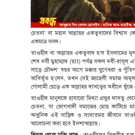
চেতনা’ বা মহান আল্লাহর একত্ববাদের বিশ্বাস ক
একমাত্র সনদ।
তাওহীদ বা আল্লাহর একত্ববাদ হ’ল ইসলামের মূল ভ
শেষ নবী মুহাম্মাদ (ছাঃ) পর্যন্ত সকল নবী-রাস
সাড়ে চৌদ্দশ’ বছর আগে মক্কার ঘুণেধরা ও পুঁতিগ
আবির্ভূত হ’লেন, তখন সেই জাহেলী সমাজ আমূল
গোলামী ছেড়ে এক আল্লাহর দাসত্বের অধীনে খুঁজে 
তাওহীদ মানুষকে হাযারো মিথ্যা প্রভুর দাসত্ব থ
চেতনা, যা ভোগবাদী সমাজের মোহ কাটিয়ে মানুষ
আধুনিক এই যান্ত্রিক ও সংঘাতময় জীবনে তাওহীদী
আলোচনা করা হবে ইনশাআল্লাহ।
শিরক থেকে মুক্তি লাভ
: তাওহীদের বিপরীত হ’ল 