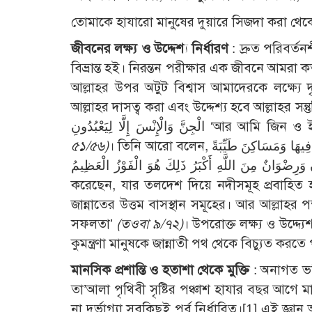
তোমাকে হাযারো মানুষের দুয়ারে সিজদা করা থেকে 
জীবনের লক্ষ্য ও উদ্দেশ্য নির্ধারণ
: দ্রুত পরিবর্তন
বিভ্রান্ত হই। নিরন্তন পরীক্ষার এক জীবনে আমর
আল্লাহর উপর অটুট বিশ্বাস আমাদেরকে লক্ষ্যে 
আল্লাহর দাসত্ব করা এবং উদ্দেশ্য হবে আল্লাহর সন্তুষ্টি 
ْإِنْسَ إِلَّا لِيَعْبُدُونِ
৫১/৫৬)
। তিনি আরো বলেন, وَعَدَ اللَّهُ الْمُؤْمِنِينَ وَالْمُؤْمِنَاتِ جَنَّاتٍ تَجْرِي مِنْ تَحْتِهَا الْأَنْهَارُ خَالِدِينَ فِيهَا وَمَسَاكِنَ طَيِّبَةً
فِي جَنَّاتِ عَدْنٍ وَرِضْوَانٌ مِنَ اللَّهِ أَكْبَرُ ذَلِكَ هُوَ الْفَوْزُ الْعَظِيمُ ‘মুমিন পুরুষ ও না
করেছেন, যার তলদেশ দিয়ে নদীসমূহ প্রবাহিত
জান্নাতের উত্তম বাসস্থান সমূহের। আর আল্লাহর পক
সফলতা’
(তওবা ৯/৭২)
। উপরোক্ত লক্ষ্য ও উদ্দ্
কুমন্ত্রণা মানুষকে জান্নাতী পথ থেকে বিচ্যুত করতে
মানসিক প্রশান্তি ও হতাশা থেকে মুক্তি
: অনাগত ভবিষ
তা’আলা পৃথিবী সৃষ্টির পঞ্চাশ হাযার বছর আগে মান
না দুর্ভাগ্যা সবকিছুই পূর্ব নির্ধারিত।
[1]
এই জ্ঞান আ