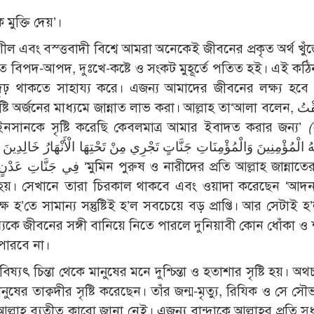
মুক্তি দেয়’।
শীল এবং বস্ত্তবাদী বিশ্বে আমরা অনেকেই জীবনের প্রকৃত অর্থ খু
া কত বিপদ-আপদ, দুঃখে-কষ্টে ও সংকট মুহূর্তে পতিত হই। এই কঠ
দৃঢ় থাকতে সাহায্য করে। এজন্য আমাদের জীবনের লক্ষ্য হবে 
অর্জনের মাধ্যমে জান্নাত লাভ করা। আল্লাহ তা‘আলা বলেন, وَمَا خَلَقْتُ
الْجِنَّ وَال ‘আর আমি জিন ও ইনসানকে সৃষ্টি করেছি কেবলমাত্র আমার ইবাদত করার জন্য’
(
রীদের প্রতি আল্লাহ জান্নাতের ওয়াদা
 হয়। সেখানে তারা চিরকাল থাকবে এবং ওয়াদা করেছেন ‘আদ
্ষ হ’তে সামান্য সন্তুষ্টিই হ’ল সবচেয়ে বড় প্রাপ্তি। আর সেটাই 
যেশ্যকে জীবনের সঙ্গী বানিয়ে নিতে পারলে দুনিয়াবী কোন ধোঁকা 
 পারবে না।
্যৎ চিন্তা থেকে মানুষের মনে দুশ্চিন্তা ও হতাশার সৃষ্টি হয়। অথ
ুষের তাক্বদীর সৃষ্টি করেছেন। তাঁর জন্ম-মৃত্যু, রিযিক ও সে সৌ
ল্লাহ ব্যতীত কারো জানা নেই। এজন্য বান্দাকে আল্লাহর প্রতি স