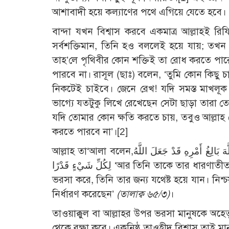
আশাবাদী হয়ে কল্যাণের পথে এগিয়ে যেতে হবে।
বান্দা যখন বিশ্বাস করবে একমাত্র আল্লাহই রিয
সর্বশক্তিমান, তিনি হও বললেই হয়ে যায়; তখন আল
তাহ’লে পৃথিবীর কোন শক্তিই তা রোধ করতে পারে
পারবে না। রাসূল (ছাঃ) বলেন, ‘তুমি কোন কিছু
নিকটেই চাইবে। জেনে রেখ! যদি সমস্ত মাখলূ
ভাগ্যে যতটুকু লিখে রেখেছেন সেটা ছাড়া তারা 
যদি তোমার কোন ক্ষতি করতে চায়, তবুও আল্লাহ 
করতে পারবে না’।
[2]
আল্লাহ তা‘আলা বলেন,وَيَرْزُقْهُ مِنْ حَيْثُ لَا يَحْتَسِبُ وَمَنْ يَتَوَكَّلْ عَلَى اللَّهِ فَهُوَ حَسْبُهُ إِنَّ اللَّهَ بَالِغُ أَمْرِهِ قَدْ جَعَلَ اللَّهُ
لِكُلِّ شَيْءٍ قَدْرًا ‘আর তিনি তাকে তার ধারণাতীত উৎস থেকে রিযিক প্রদান করে থাকেন। বস্ত্ততঃ যে ব্যক্তি আল্লাহর উপর
ভরসা করে, তিনি তার জন্য যথেষ্ট হয়ে যান। নিশ্চ
নির্ধারণ করেছেন’
(তালাক্ব ৬৫/৩)
।
তাওয়াক্কুল বা আল্লাহর উপর ভরসা মানুষকে অহেত
থেকে রক্ষা করে। একনিষ্ঠ তাওহীদ বিশ্বাস তাই