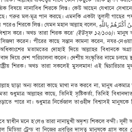
িক বিষয়ে নানাবিধ শিরকে লিপ্ত। কেউ আছেন যেখানে সেখান
। গরুর মল-মূত্র পান করছে। এমনকি একটা তুলসী গাছের পর্যন
যেমন মহান আল্লাহ বলেন, وَمَا يُؤْمِنُ أَكْثَرُهُمْ بِاللَّهِ
কাংশ আল্লাহকে বিশ্বাস করে। অথচ তারা শিরক করে’
(ইউসূফ ১২/১০৬)
। মানুষ
িজদা করেন। পীরের কাছে সন্তান কামনা করেন, নযর-নেওয়া
অধিকাংশের মতামতের দোহাই দিয়ে আল্লাহর বিধানকে অগ্রা
 দিয়ে দেশ পরিচালনা করেন। দেশীয় সংস্কৃতির নামে চলছে স্থ
তি রাষ্ট্রীয় শিরক। অথচ তারা সকলেই মুসলমান! এই দ্বিচারিচার 
ল্লাহ ছাড়া অন্য কারো কাছে মাথা নত করবে না, মানুষ একমাত্র 
শুধুমাত্র আল্লাহর কাছে, তিনিই সৃষ্টিকর্তা, তিনিই বিধানদা
ে পারে না। শুধুমাত্র নির্ভেজাল তাওহীদ বিশ্বাসই মানুষকে
ে স্বাধীন মনে হ’লেও তারা নানামুখী অদৃশ্য শিকলে বন্দী। সূদী অ
িডিয়া ট্রেন্ড বা নিজের প্রবৃত্তির দাসত্ব মানুষকে গ্রাস করে