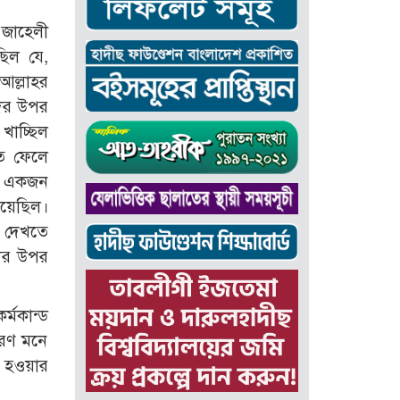
 জাহেলী
িল যে,
আল্লাহর
দের উপর
খাচ্ছিল
ে ফেলে
ি। একজন
িয়েছিল।
ী দেখতে
ের উপর
্মকান্ড
ারণ মনে
ক হওয়ার