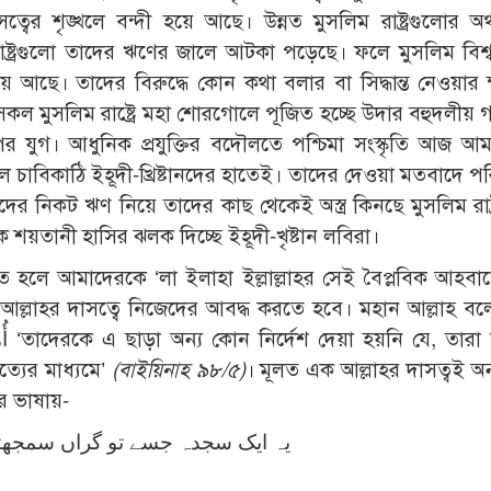
সত্বের শৃঙ্খলে বন্দী হয়ে আছে। উন্নত মুসলিম রাষ্ট্রগুলোর অর
ষ্ট্রগুলো তাদের ঋণের জালে আটকা পড়েছে। ফলে মুসলিম বিশ্ব
হয়ে আছে। তাদের বিরুদ্ধে কোন কথা বলার বা সিদ্ধান্ত নেওয়ার 
 মুসলিম রাষ্ট্রে মহা শোরগোলে পূজিত হচ্ছে উদার বহুদলীয় গণত
ের পর যুগ। আধুনিক প্রযুক্তির বদৌলতে পশ্চিমা সংস্কৃতি আজ আ
্রণের মূল চাবিকাঠি ইহূদী-খ্রিষ্টানদের হাতেই। তাদের দেওয়া মতবাদে 
দের নিকট ঋণ নিয়ে তাদের কাছ থেকেই অস্ত্র কিনছে মুসলিম রাষ্ট
শয়তানী হাসির ঝলক দিচ্ছে ইহূদী-খৃষ্টান লবিরা।
তে হলে আমাদেরকে ‘লা ইলাহা ইল্লাল্লাহর সেই বৈপ্লবিক আহবা
্লাহর দাসত্বে নিজেদের আবদ্ধ করতে হবে। মহান আল্লাহ বলেন, ا
াহর
্যের মাধ্যমে’
(বাইয়িনাহ ৯৮/৫)
। মূলত এক আল্লাহর দাসত্বই অ
ের ভাষায়-
یہ ایک سجدہ جسے تو گراں سمجھتا