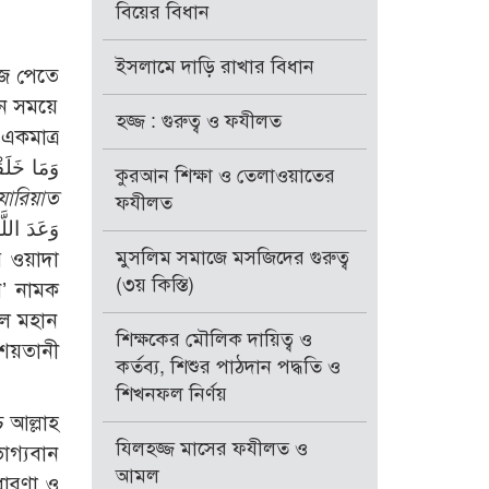
বিয়ের বিধান
ইসলামে দাড়ি রাখার বিধান
ঁজে পেতে
িন সময়ে
হজ্জ : গুরুত্ব ও ফযীলত
একমাত্র
কুরআন শিক্ষা ও তেলাওয়াতের
যারিয়াত
ফযীলত
মুসলিম সমাজে মসজিদের গুরুত্ব
(৩য় কিস্তি)
ন’ নামক
হ’ল মহান
শিক্ষকের মৌলিক দায়িত্ব ও
ও শয়তানী
কর্তব্য, শিশুর পাঠদান পদ্ধতি ও
শিখনফল নির্ণয়
চ আল্লাহ
যিলহজ্জ মাসের ফযীলত ও
ভাগ্যবান
আমল
ুধারণা ও