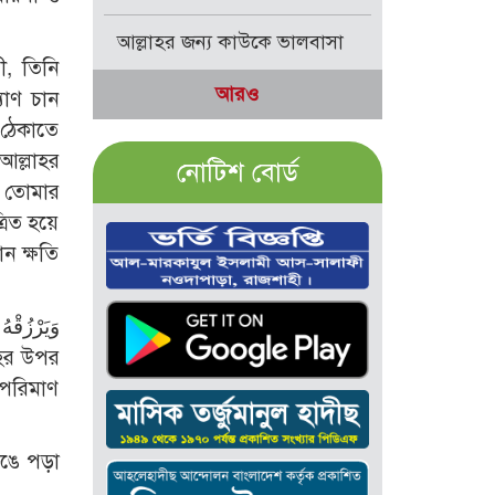
আল্লাহর জন্য কাউকে ভালবাসা
ী, তিনি
আরও
যাণ চান
 ঠেকাতে
আল্লাহর
নোটিশ বোর্ড
হ তোমার
রিত হয়ে
ন ক্ষতি
য পরিমাণ
েঙে পড়া