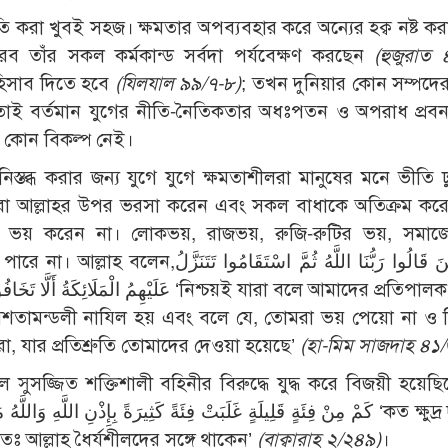
ীতি করা খুবই সহজ। ক্ষমতার অপব্যবহার করে অন্যের হক্ব নষ্ট কর
ব তাঁর সকল কর্মকান্ড সর্বদা পর্যবেক্ষণ করছেন
(হুজুরাত 
হিসাব দিতে হবে
(যিলযাল ৯৯/৭-৮)
; তখন দুনিয়ার কোন সম্পদে
তাই বর্তমান যুগের নীতি-নৈতিকতার অধঃপতন ও অপরাধ প্রবনত
র কোন বিকল্প নেই।
্তব্ধ করার জন্য যুগে যুগে ক্ষমতাশীলরা মানুষের মনে ভীতি 
 সেবকরা আল্লাহর উপর ভরসা করেন এবং সকল বাধাকে অতিক্রম কর
রা ভয় করেন না। লোকভয়, রাজভয়, রুজি-রুটির ভয়, সমাজ
إِنَّ الَّذِينَ قَالُوا رَبُّنَا اللَّهُ ثُمّ
عَلَيْهِم ‘নিশ্চয়ই যারা বলে আমাদের প্রতিপালক আল্লাহ,
ামন্ডলী নাযিল হয় এবং বলে যে, তোমরা ভয় পেয়ো না ও চিন্
ো, যার প্রতিশ্রুতি তোমাদের দেওয়া হয়েছে’
(হা-মিম সাজদাহ ৪১
 সুসজ্জিত শক্তিশালী বহিনীর বিরুদ্ধে যুদ্ধ করে বিজয়ী হয়েছ
তঃ আল্লাহ ধৈর্যশীলদের সঙ্গে থাকেন’
(বাক্বারাহ ২/২৪৯)
।