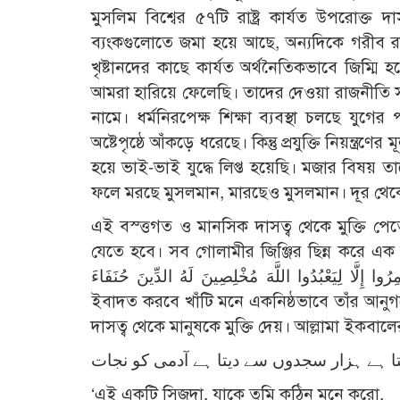
মুসলিম বিশ্বের ৫৭টি রাষ্ট্র কার্যত উপরোক্ত দা
ব্যংকগুলোতে জমা হয়ে আছে, অন্যদিকে গরীব রা
খৃষ্টানদের কাছে কার্যত অর্থনৈতিকভাবে জিম্মি 
আমরা হারিয়ে ফেলেছি। তাদের দেওয়া রাজনীতি সকল
নামে। ধর্মনিরপেক্ষ শিক্ষা ব্যবস্থা চলছে যুগ
অষ্টেপৃষ্ঠে আঁকড়ে ধরেছে। কিন্তু প্রযুক্তি নিয়ন্ত
হয়ে ভাই-ভাই যুদ্ধে লিপ্ত হয়েছি। মজার বিষয় তা
ফলে মরছে মুসলমান, মারছেও মুসলমান। দূর থেকে 
এই বস্ত্তগত ও মানসিক দাসত্ব থেকে মুক্তি পে
যেতে হবে। সব গোলামীর জিঞ্জির ছিন্ন করে এক আল
أُمِرُوا إِلَّا لِيَعْبُدُوا اللَّهَ مُخْلِصِينَ لَهُ الدِّينَ حُنَفَاءَ ‘তাদেরকে এ ছাড়া অন্য কোন নির্দেশ দেয়া হয়নি যে, তারা আল্ল
ইবাদত করবে খাঁটি মনে একনিষ্ঠভাবে তাঁর আনুগত
দাসত্ব থেকে মানুষকে মুক্তি দেয়। আল্লামা ইকবাল
 ہے ہزار سجدوں سے دیتا ہے آدمی کو نجات
‘এই একটি সিজদা, যাকে তুমি কঠিন মনে করো,