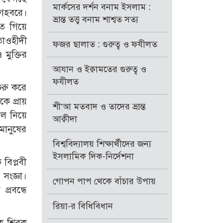
মার্কসের দর্শন বনাম ইসলাম :
 গহবরে।
ভ্রান্ত তত্ত্ব বনাম শাশ্বত সত্য
তে গিয়ে
‘তাওহীদী
ফজর ছালাত : গুরুত্ব ও ফযীলত
মুক্তির
আযান ও ইক্বামতের গুরুত্ব ও
ফযীলত
ুরু করে
ে প্রায়
শী‘আ মতবাদ ও তাদের ভ্রান্ত
াল নিয়ে
আক্বীদা
মানুষের
বিশ্ববিদ্যালয় শিক্ষার্থীদের জন্য
ইসলামিক দিক-নির্দেশনা
বিপ্লবী
সংজ্ঞা।
গোপন পাপ থেকে বাঁচার উপায়
্রবন্ধে
রিয়া-র বিধিবিধান
কে শিরক