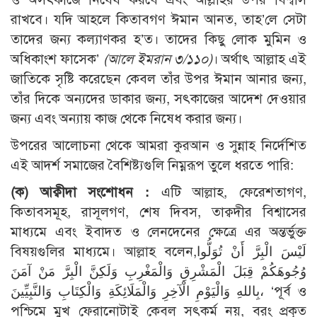
রাখবে। যদি আহলে কিতাবগণ ঈমান আনত, তাহ’লে সেটা
তাদের জন্য কল্যাণকর হ’ত। তাদের কিছু লোক মুমিন ও
অধিকাংশ ফাসেক’
(আলে ইমরান ৩/১১০)
। অর্থাৎ আল্লাহ এই
জাতিকে সৃষ্টি করেছেন কেবল তাঁর উপর ঈমান আনার জন্য,
তাঁর দিকে অন্যদের ডাকার জন্য, সৎকাজের আদেশ দেওয়ার
জন্য এবং অন্যায় কাজ থেকে নিষেধ করার জন্য।
উপরের আলোচনা থেকে আমরা কুরআন ও সুন্নাহ নির্দেশিত
এই আদর্শ সমাজের বৈশিষ্ট্যগুলি নিম্নরূপ তুলে ধরতে পারি:
(ক) আক্বীদা সংশোধন :
এটি আল্লাহ, ফেরেশতাগণ,
কিতাবসমূহ, রাসূলগণ, শেষ দিবস, তাক্বদীর বিশ্বাসের
মাধ্যমে এবং ইবাদত ও লেনদেনের ক্ষেত্রে এর অন্তর্ভুক্ত
বিষয়গুলির মাধ্যমে। আল্লাহ বলেন,لَيْسَ الْبِرَّ أَنْ تُوَلُّوا
وُجُوهَكُمْ قِبَلَ الْمَشْرِقِ وَالْمَغْرِبِ وَلَكِنَّ الْبِرَّ مَنْ آمَنَ
بِاللهِ وَالْيَوْمِ الْآخِرِ وَالْمَلَائِكَةِ وَالْكِتَابِ وَالنَّبِيِّينَ، ‘পূর্ব ও
পশ্চিমে মুখ ফেরানোটাই কেবল সৎকর্ম নয়, বরং প্রকৃত