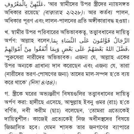
عَلَيْهِنَّ بِالْمَعْرُوفِ، ‘আর স্বামীদের উপর স্ত্রীদের ন্যায়সঙ্গত
অধিকার রয়েছে’
(বাক্বারাহ ২/২২৮)
। আর কর্তব্য পালন,
অধিকার পূরণ এবং লালন-পালনের প্রতি অঙ্গীকারাবদ্ধ হওয়া।
খ. স্বামীর উপর পরিবারের অভিভাবকত্ব, তত্ত্বাবধানের দায়িত্ব
অর্পণ: আল্লাহ বলেন,الرِّجَالُ قَوَّامُونَ عَلَى النِّسَاءِ بِمَا
فَضَّلَ اللهُ بَعْضَهُمْ عَلَى بَعْضٍ وَبِمَا أَنْفَقُوا مِنْ أَمْوَالِهِمْ،
‘পুরুষেরা নারীদের অভিভাবক। এজন্য যে, আল্লাহ একের
উপর অন্যকে প্রাধান্য দান করেছেন এবং এজন্য যে, তারা
(নারীদের ভরণ-পোষণের জন্য) তাদের মাল-সম্পদ হ’তে ব্যয়
করে থাকে’
(নিসা ৪/৩৪)
।
গ. স্ত্রীকে ঘরের অভ্যন্তরীণ বিষয়গুলির তত্ত্বাবধানের দায়িত্ব
অর্পণ করা: হাদীছে এসেছে, আব্দুল্লাহ ইবনু ওমর (রাঃ) হ’তে
বর্ণিত, নবী করীম (ছাঃ) বলেছেন, ‘তোমরা প্রত্যেকেই
দায়িত্বশীল। কাজেই প্রত্যেকেই নিজ অধীনস্থদের বিষয়ে
জিজ্ঞাসিত হবে। যেমন শাসক তার জনগণের ব্যাপারে