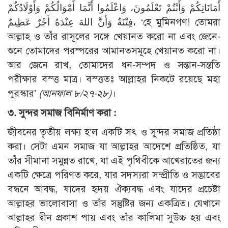
أَمَانَاتِكُمْ وَأَنْتُمْ تَعْلَمُونَ، وَاعْلَمُوا أَنَّمَا أَمْوَالُكُمْ وَأَوْلَادُكُمْ
فِتْنَةٌ وَأَنَّ اللهَ عِنْدَهُ أَجْرٌ عَظِيمٌ، ‘হে মুমিনগণ! তোমরা
আল্লাহ ও তাঁর রাসূলের সঙ্গে খেয়ানত করো না এবং জেনে-
শুনে তোমাদের পরস্পরের আমানতসমূহে খেয়ানত করো না।
আর জেনে রাখ, তোমাদের ধন-সম্পদ ও সন্তান-সন্ততি
পরীক্ষার বস্ত্ত মাত্র। বস্ত্ততঃ আল্লাহর নিকটে রয়েছে মহা
পুরস্কার’
(আনফাল ৮/২৭-২৮)
।
৩. সুন্দর সমাজ বিনির্মাণ করা :
জীবনের তৃতীয় লক্ষ্য হ’ল একটি সৎ ও সুন্দর সমাজ প্রতিষ্ঠা
করা। সেটা এমন সমাজ যা আল্লাহর আদেশে প্রতিষ্ঠিত, যা
তাঁর সীমানা সমুন্নত রাখে, যা এই পৃথিবীকে আখেরাতের জন্য
একটি ক্ষেত্রে পরিণত করে, যার সদস্যরা সম্প্রীতি ও সদ্ভাবের
বন্ধনে আবদ্ধ, যাদের হৃদয় ঐক্যবদ্ধ এবং যাদের প্রচেষ্টা
আল্লাহর ভালোবাসা ও তাঁর সন্তুষ্টির জন্য একত্রিত। যেখানে
আল্লাহর দ্বীন প্রকাশ পায় এবং তাঁর কালিমা সুউচ্চ হয় এবং