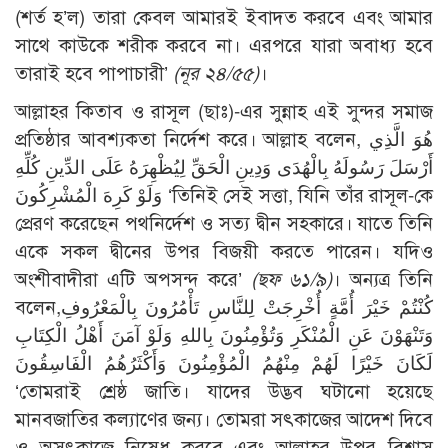
(শর্ত হ’ল) তারা কেবল আমারই ইবাদত করবে এবং আমার
সাথে কাউকে শরীক করবে না। এরপরে যারা অবাধ্য হবে
তারাই হবে পাপাচারী’
(নূর ২৪/৫৫)
।
আল্লাহর কিতাব ও রাসূল (ছাঃ)-এর সুন্নাহ এই সুন্দর সমাজ
প্রতিষ্ঠার আবশ্যকতা নির্দেশ করে। আল্লাহ বলেন, هُوَ الَّذِي
أَرْسَلَ رَسُولَهُ بِالْهُدَى وَدِينِ الْحَقِّ لِيُظْهِرَهُ عَلَى الدِّينِ كُلِّهِ
وَلَوْ كَرِهَ الْمُشْرِكُونَ ‘তিনিই সেই সত্তা, যিনি তাঁর রাসূল-কে
প্রেরণ করেছেন পথনির্দেশ ও সত্য দ্বীন সহকারে। যাতে তিনি
একে সকল দ্বীনের উপর বিজয়ী করতে পারেন। যদিও
অংশীবাদীরা এটি অপসন্দ করে’
(ছফ ৬১/৯)
। অন্যত্র তিনি
বলেন,كُنْتُمْ خَيْرَ أُمَّةٍ أُخْرِجَتْ لِلنَّاسِ تَأْمُرُونَ بِالْمَعْرُوفِ
وَتَنْهَوْنَ عَنِ الْمُنْكَرِ وَتُؤْمِنُونَ بِاللهِ وَلَوْ آمَنَ أَهْلُ الْكِتَابِ
لَكَانَ خَيْرًا لَهُمْ مِنْهُمُ الْمُؤْمِنُونَ وَأَكْثَرُهُمُ الْفَاسِقُونَ
‘তোমরাই শ্রেষ্ঠ জাতি। যাদের উদ্ভব ঘটানো হয়েছে
মানবজাতির কল্যাণের জন্য। তোমরা সৎকাজের আদেশ দিবে
ও অসৎকাজে নিষেধ করবে এবং আল্লাহর উপর বিশ্বাস