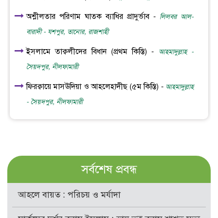
অশ্লীলতার পরিণাম ঘাতক ব্যাধির প্রাদুর্ভাব -
লিলবর আল-
বারাদী - যশপুর, তানোর, রাজশাহী
ইসলামে তাক্বলীদের বিধান (প্রথম কিস্তি) -
আহমাদুল্লাহ -
সৈয়দপুর, নীলফামারী
ফিরক্বায়ে মাসঊদিয়া ও আহলেহাদীছ (৫ম কিস্তি) -
আহমাদুল্লাহ
- সৈয়দপুর, নীলফামারী
সর্বশেষ প্রবন্ধ
আহলে বায়ত : পরিচয় ও মর্যাদা