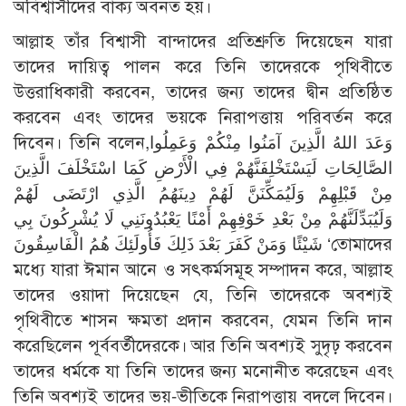
অবিশ্বাসীদের বাক্য অবনত হয়।
আল্লাহ তাঁর বিশ্বাসী বান্দাদের প্রতিশ্রুতি দিয়েছেন যারা
তাদের দায়িত্ব পালন করে তিনি তাদেরকে পৃথিবীতে
উত্তরাধিকারী করবেন, তাদের জন্য তাদের দ্বীন প্রতিষ্ঠিত
করবেন এবং তাদের ভয়কে নিরাপত্তায় পরিবর্তন করে
দিবেন। তিনি বলেন,وَعَدَ اللهُ الَّذِينَ آمَنُوا مِنْكُمْ وَعَمِلُوا
الصَّالِحَاتِ لَيَسْتَخْلِفَنَّهُمْ فِي الْأَرْضِ كَمَا اسْتَخْلَفَ الَّذِينَ
مِنْ قَبْلِهِمْ وَلَيُمَكِّنَنَّ لَهُمْ دِينَهُمُ الَّذِي ارْتَضَى لَهُمْ
وَلَيُبَدِّلَنَّهُمْ مِنْ بَعْدِ خَوْفِهِمْ أَمْنًا يَعْبُدُونَنِي لَا يُشْرِكُونَ بِي
شَيْئًا وَمَنْ كَفَرَ بَعْدَ ذَلِكَ فَأُولَئِكَ هُمُ الْفَاسِقُونَ ‘তোমাদের
মধ্যে যারা ঈমান আনে ও সৎকর্মসমূহ সম্পাদন করে, আল্লাহ
তাদের ওয়াদা দিয়েছেন যে, তিনি তাদেরকে অবশ্যই
পৃথিবীতে শাসন ক্ষমতা প্রদান করবেন, যেমন তিনি দান
করেছিলেন পূর্ববর্তীদেরকে। আর তিনি অবশ্যই সুদৃঢ় করবেন
তাদের ধর্মকে যা তিনি তাদের জন্য মনোনীত করেছেন এবং
তিনি অবশ্যই তাদের ভয়-ভীতিকে নিরাপত্তায় বদলে দিবেন।