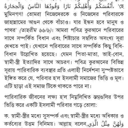
أَنْفُسَكُمْ وَأَهْلِيكُمْ نَارًا وَقُودُهَا النَّاسُ وَالْحِجَارَةُ، ‘হে
মুমিনগণ! তোমরা নিজেদেরকে ও নিজেদের পরিবারকে
জাহান্নামের আগুন থেকে বাঁচাও। যার ইন্ধন হবে মানুষ ও
পাথর’
(তাহরীম ৬৬/৬)
। আমরা পবিত্র কুরআনে পরিবারের
সাথে সম্পর্কিত বিধান এবং শিষ্টাচার সম্বলিত অসংখ্য সূরা
দেখতে পাই। যেখানে পরিবারের সাথে সম্পর্কিত কিছু বিধি-
বিধান উল্লেখিত হয়েছে। যেমন পিতা-মাতা, ভাই-বোন,
স্বামী-স্ত্রী ইত্যাদির সাথে আচরণ। পবিত্র কুরআনের বিভিন্ন
সূরায় পারিবারিক ব্যবস্থার প্রতি এলাহী নির্দেশনা সুস্পষ্টভাবে
ইঙ্গিত করে যে, পরিবার হ’ল ইসলামী সমাজের ভিত্তি ও মূল।
এটি ছাড়া এই সমাজ টিকে থাকতে পারে না।
পারিবারিক জীবনের লক্ষ্য হ’ল নিম্নলিখিত স্তম্ভগুলির উপর
ভিত্তি করে একটি ইসলামী পরিবার গড়ে তোলা:
ক. স্বামী-স্ত্রীর মধ্যে সুসম্পর্ক এবং স্বামী-স্ত্রীর মধ্যে অধিকার ও
কর্তব্যের উত্তম বিনিময়। আল্লাহ বলেন,وَلَهُنَّ مِثْلُ الَّذِي