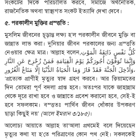
সংকটের দিকে পরিচালিত করবে, সমাজে অর্থনৈতিক,
রাজনৈতিক অথবা স্বাস্থ্যগত সংকট ইত্যাদি দেখা দেবে।
৫. পরকালীন মুক্তির প্রস্ত্ততি :
মুসলিম জীবনের চূড়ান্ত লক্ষ্য হ’ল পরকালীন জীবনে মুক্তি বা
জান্নাত লাভ করা। দুনিয়ার জীবন পরকালের জন্য প্রস্ত্ততি
নেওয়ার ক্ষেত্র মাত্র। আল্লাহ বলেন,كُلُّ نَفْسٍ ذَائِقَةُ الْمَوْتِ
وَإِنَّمَا تُوَفَّوْنَ أُجُورَكُمْ يَوْمَ الْقِيَامَةِ فَمَنْ زُحْزِحَ عَنِ النَّارِ
وَأُدْخِلَ الْجَنَّةَ فَقَدْ فَازَ وَمَا الْحَيَاةُ الدُّنْيَا إِلَّا مَتَاعُ الْغُرُورِ،
‘প্রত্যেক প্রাণীই মৃত্যুর স্বাদ গ্রহণ করবে। আর ক্বিয়ামতের
দিন তোমরা পূর্ণ বদলা প্রাপ্ত হবে। অতঃপর যাকে জাহান্নাম
থেকে দূরে রাখা হবে ও জান্নাতে প্রবেশ করানো হবে, সেই-ই
হবে সফলকাম। বস্ত্ততঃ পার্থিব জীবন ধোঁকার উপকরণ
ছাড়া কিছুই নয়’
(আলে ইমরান ৩/১৮৫)
।
আলোচ্য আয়াতে আল্লাহ তা‘আলা প্রথমেই বলে দিয়েছেন
মৃত্যুর কথা যা হ’তে পরিত্রাণের কোন পথ নেই। সকলকেই