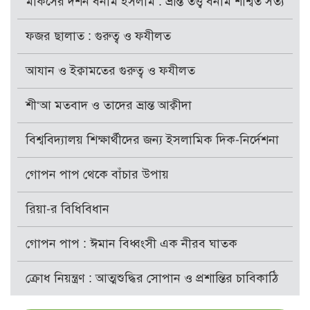
মার্কসের দর্শন বনাম ইসলাম : ভ্রান্ত তত্ত্ব বনাম শাশ্বত সত্য
ফজর ছালাত : গুরুত্ব ও ফযীলত
আযান ও ইক্বামতের গুরুত্ব ও ফযীলত
শী‘আ মতবাদ ও তাদের ভ্রান্ত আক্বীদা
বিশ্ববিদ্যালয় শিক্ষার্থীদের জন্য ইসলামিক দিক-নির্দেশনা
গোপন পাপ থেকে বাঁচার উপায়
রিয়া-র বিধিবিধান
গোপন পাপ : ঈমান বিধ্বংসী এক নীরব ঘাতক
ক্রোধ নিয়ন্ত্রণ : আত্মশুদ্ধির সোপান ও প্রশান্তির চাবিকাঠি