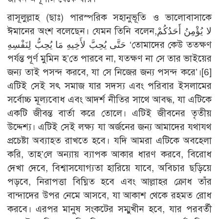
রাসূলুল্লাহ (ছাঃ) পারস্পরিক সহানুভূতি ও ভালোবাসাকে
ঈমানের অংশ বলেছেন। যেমন তিনি বলেন,لا يُؤْمِنُ أَحَدُكُمْ
حَتَّى يُحِبَّ لأَخِيهِ مَا يُحِبُّ لِنَفْسِهِ ‘তোমাদের কেউ ততক্ষণ
পর্যন্ত পূর্ণ মুমিন হ’তে পারবে না, যতক্ষণ না সে তার ভাইয়ের
জন্য তাই পসন্দ করবে, যা সে নিজের জন্য পসন্দ করে’।
[6]
এটিই সেই সৎ সমাজ যার সদস্য এবং পরিবার ইসলামের
সর্বোচ্চ মূল্যবোধ এবং আদর্শ নীতির সাথে আবদ্ধ, যা এটিকে
একটি জীবন্ত বার্তা করে তোলে। এটিই জীবনের তৃতীয়
উদ্দেশ্য। এটিই সেই লক্ষ্য যা অর্জনের জন্য আমাদের যথাযথ
প্রচেষ্টা অব্যাহত রাখতে হবে। যদি আমরা এটিকে অবহেলা
করি, তাহ’লে অন্যায় ব্যাপক আকার ধারণ করবে, বিরোধ
দেখা দেবে, বিশ্বাসযোগ্যতা হারিয়ে যাবে, অবিচার ছড়িয়ে
পড়বে, নিরাপত্তা বিঘ্নিত হবে এবং আল্লাহর ক্রোধ তাঁর
বান্দাদের উপর নেমে আসবে, যা আকাশ থেকে রহমত রোধ
করবে। এরপর মানুষ সংকটের সম্মুখীন হবে, যার পরবর্তী