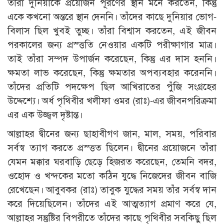
তাঁরা দুনিয়াকে প্রয়োজন পূরণের স্থান মনে করতেন, কিন্তু
একে কখনো অন্তরে স্থান দেননি। তাঁদের কাছে দুনিয়ার ভোগ-
বিলাস ছিল খুবই তুচ্ছ। তাঁরা বিশ্বাস করতেন, এই জীবন
পরকালের জন্য প্রস্ত্ততি নেওয়ার একটি পরীক্ষাগার মাত্র।
তাই তাঁরা সম্পদ উপার্জন করেছেন, কিন্তু এর দাস হননি।
ক্ষমতা লাভ করেছেন, কিন্তু ক্ষমতার অপব্যবহার করেননি।
তাঁদের প্রতিটি পদক্ষেপ ছিল আখিরাতের পুঁজি সংগ্রহের
উদ্দেশ্যে। অর্ধ পৃথিবীর খলীফা ওমর (রাঃ)-এর জীবনপরিক্রমা
এর এক উজ্জ্বল দৃষ্টান্ত।
আল্লাহর দ্বীনের জন্য ছাহাবীগণ জান, মাল, সময়, পরিবার
সর্বস্ব ত্যাগ করতে প্রস্ত্তত ছিলেন। দ্বীনের প্রয়োজনে তাঁরা
যেমন মক্কার ঘরবাড়ি ছেড়ে হিজরত করেছেন, তেমনি বদর,
ওহোদ ও খন্দকের মতো কঠিন যুদ্ধে নিজেদের জীবন বাজি
রেখেছেন। আবুবকর (রাঃ) তাবুক যুদ্ধের সময় তাঁর সর্বস্ব দান
করে দিয়েছিলেন। তাঁদের এই আত্মত্যাগ প্রমাণ করে যে,
আল্লাহর সন্তুষ্টির বিপরীতে তাঁদের কাছে পৃথিবীর সবকিছু ছিল