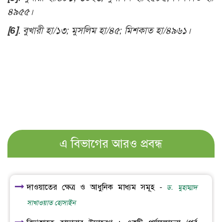
৪৯৫৫।
[6]
. বুখারী হা/১৩; মুসলিম হা/৪৫; মিশকাত হা/৪৯৬১।
এ বিভাগের আরও প্রবন্ধ
দাওয়াতের ক্ষেত্র ও আধুনিক মাধ্যম সমূহ -
ড. মুহাম্মাদ
সাখাওয়াত হোসাইন