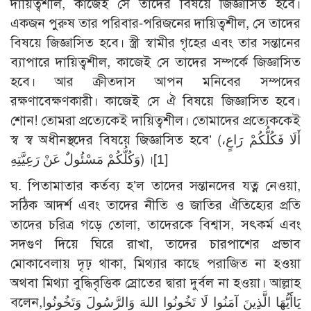
দায়িত্বশীল, কাজেই সে তাদের বিষয়ে জিজ্ঞাসিত হবে।
একজন পুরুষ তার পরিবার-পরিজনের দায়িত্বশীল, সে তাদের
বিষয়ে জিজ্ঞাসিত হবে। স্ত্রী স্বামীর গৃহের এবং তার সন্তানের
ব্যাপারে দায়িত্বশীল, কাজেই সে তাদের সম্পর্কে জিজ্ঞাসিত
হবে। আর ক্রীতদাস আপন মনিবের সম্পদের
রক্ষণাবেক্ষণকারী। কাজেই সে ঐ বিষয়ে জিজ্ঞাসিত হবে।
শোন! তোমরা প্রত্যেকেই দায়িত্বশীল। তোমাদের প্রত্যেককেই
স্ব স্ব অধীনস্থদের বিষয়ে জিজ্ঞাসিত হবে’ (أَلَا فَكُلُّكُمْ رَاعٍ،
وَكُلُّكُمْ مَسْئُولٌ عَنْ رَعِيَّتِهِ) ।
[1]
ঘ. পিতামাতার কর্তব্য হ’ল তাদের সন্তানদের যত্ন নেওয়া,
সঠিক আদর্শ এবং তাদের নীতি ও জাতির ঐতিহ্যের প্রতি
তাদের চরিত্র গড়ে তোলা, তাদেরকে বিশ্বাস, সৎকর্ম এবং
সদগুণ দিয়ে ঘিরে রাখা, তাদের চারপাশের প্রভাব
মোকাবেলায় দৃঢ় থাকা, মিথ্যার কাছে পরাজিত না হওয়া
অথবা মিথ্যা বুদ্ধিবৃত্তিক স্রোতের দ্বারা দুর্বল না হওয়া। আল্লাহ
বলেন,يَاأَيُّهَا الَّذِينَ آمَنُوا لَا تَخُونُوا اللهَ وَالرَّسُولَ وَتَخُونُوا