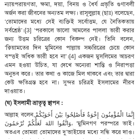
ন্যায়পরায়ণতা, ক্ষমা, দয়া, বিনয় ও ধৈর্য প্রভৃতি গুণাবলী
অর্জন করা জীবনের অন্যতম লক্ষ্য। রাসূলুল্লাহ (ছাঃ) বলেছেন,
‘তোমাদের মধ্যে সেই ব্যক্তিই সর্বোত্তম, যে নৈতিকতায়
সর্বশ্রেষ্ঠ’।
[3]
‘পরকালে ভালো আমলের পাললা ভারী করার
জন্য উত্তম চরিত্রের কোন বিকল্প নেই। তিনি বলেন,
‘ক্বিয়ামতের দিন মুমিনের পাল্লায় সচ্চরিত্রের চেয়ে কোন
বস্ত্তই অধিক ভারী হবে না’।
[4]
একজন মুসলিমের আচরণ
এমন হওয়া উচিত, যা দেখে অন্যেরা শান্তি ও নিরাপত্তা
অনুভব করে। তার কথা ও কাজে মিল থাকবে এবং তার দ্বারা
কেউ ক্ষতিগ্রস্ত হবে না। সুন্দর চরিত্রই ইসলামের নীরব
দাওয়াত।
(ঘ) ইসলামী ভ্রাতৃত্ব স্থাপন :
আল্লাহ বলেন,إِنَّمَا الْمُؤْمِنُونَ إِخْوَةٌ فَأَصْلِحُوا بَيْنَ أَخَوَيْكُمْ
وَاتَّقُوا اللهَ لَعَلَّكُمْ تُرْحَمُونَ، ‘মুমিনগণ পরস্পরে ভাই।
অতএব তোমরা তোমাদের দু’ভাইয়ের মধ্যে সন্ধি করে দাও।