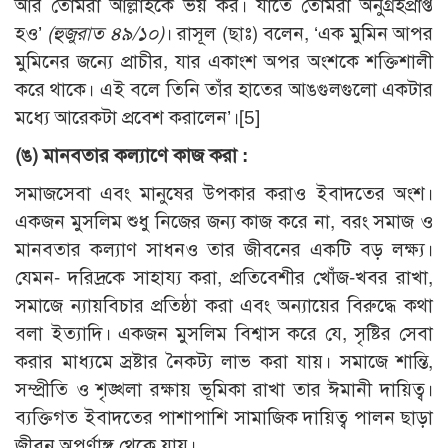
আর তোমরা আল্লাহকে ভয় কর। যাতে তোমরা অনুগ্রহপ্রাপ্ত
হও’
(হুজুরাত ৪৯/১০)
। রাসূল (ছাঃ) বলেন, ‘এক মুমিন আপর
মুমিনের জন্যে প্রাচীর, যার একাংশ অপর অংশকে শক্তিশালী
করে থাকে। এই বলে তিনি তাঁর হাতের আঙগুলগুলো একটার
মধ্যে আরেকটা প্রবেশ করালেন’।
[5]
(ঙ) মানবতার কল্যাণে কাজ করা :
সমাজসেবা এবং মানুষের উপকার করাও ইবাদতের অংশ।
একজন মুসলিম শুধু নিজের জন্য কাজ করে না, বরং সমাজ ও
মানবতার কল্যাণ সাধনও তার জীবনের একটি বড় লক্ষ্য।
যেমন- দরিদ্রকে সাহায্য করা, প্রতিবেশীর খোঁজ-খবর রাখা,
সমাজে ন্যায়বিচার প্রতিষ্ঠা করা এবং অন্যায়ের বিরুদ্ধে কথা
বলা ইত্যাদি। একজন মুসলিম বিশ্বাস করে যে, সৃষ্টির সেবা
করার মাধ্যমে স্রষ্টার নৈকট্য লাভ করা যায়। সমাজে শান্তি,
সম্প্রীতি ও শৃঙ্খলা রক্ষায় ভূমিকা রাখা তার ঈমানী দায়িত্ব।
ব্যক্তিগত ইবাদতের পাশাপাশি সামাজিক দায়িত্ব পালন ছাড়া
জীবন অপূর্ণাঙ্গ থেকে যায়।