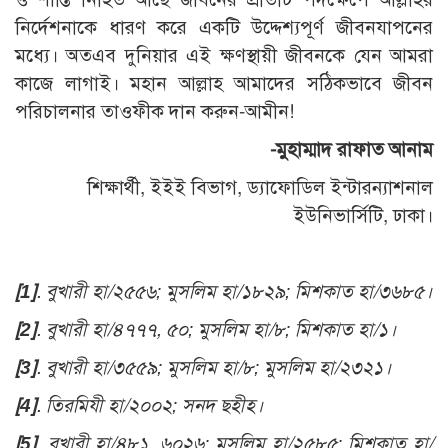
নির্দেশনাকে ধারণ করে একটি উদ্দেশ্যপূর্ণ জীবনযাপনের
মধ্যে। অতএব দুনিয়ার এই ক্ষণস্থায়ী জীবনকে যেন আমরা
কাজে লাগাই। মহান আল্লাহ আমাদের সঠিকভাবে জীবন
পরিচালনার তাওফীক দান করুন-আমীন!
-মুহাম্মাদ রাফাত আনাম
শিক্ষার্থী, ইইই বিভাগ, ড্যাফোডিল ইন্টারন্যাশনাল
ইউনিভার্সিটি, ঢাকা।
[1]
.
বুখারী হা/২৫৫৬; মুসলিম হা/১৮২৯; মিশকাত হা/৩৬৮৫।
[2]
. বুখারী হা/৪৭৭৭, ৫০; মুসলিম হা/৮; মিশকাত হা/১।
[3]
. বুখারী হা/৩৫৫৯; মুসলিম হা/৮; মুসলিম হা/২৩২১।
[4]
. তিরমিযী হা/২০০২; সনদ ছহীহ।
[5]
. বুখারী হা/৪৮১, ৬০২৬; মুসলিম হা/২৫৮৫; মিশকাত হা/