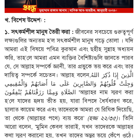
খ. বিশেষ উদ্দেশ্য :
১. সৎকর্মশীল মানুষ তৈরী করা :
জীবনের সবচেয়ে গুরুত্বপূর্ণ
লক্ষ্যগুলির অন্যতম হ’ল সৎকর্মশীল মানুষ গড়ে তোলা । যদি
আমরা এই বিষয়ে পবিত্র কুরআন এবং ছহীহ সুন্নাহ অধ্যয়ন
করি, তাহ’লে আমরা এমন ব্যক্তির বৈশিষ্ট্যগুলি জানতে পারব
যে, সে আল্লাহ সম্পর্কে জ্ঞানী, তার প্রভুকে ভয় করে এবং তার
দায়িত্ব সম্পর্কে সচেতন। আল্লাহ বলেন,الَّذِينَ إِذَا ذُكِرَ اللهُ
وَجِلَتْ قُلُوبُهُمْ وَالصَّابِرِينَ عَلَى مَا أَصَابَهُمْ وَالْمُقِيمِي
الصَّلَاةِ وَمِمَّا رَزَقْنَاهُمْ يُنْفِقُونَ ‘আল্লাহর নাম স্মরণ করা
হ’লে যাদের হৃদয় ভীত হয়, যারা বিপদে ধৈর্যধারণ করে,
ছালাত কায়েম করে এবং তাদেরকে আমরা যে রিযিক দিয়েছি,
তা থেকে (আল্লাহর পথে) ব্যয় করে’
(হজ্জ ২২/৩৫)
। তিনি
আরো বলেন, ‘মুমিন কেবল তারাই, যখন তাদেরকে আল্লাহর
কথা স্মরণ করানো হয়, তখন তাদের অন্তর ভয়ে কেঁপে ওঠে।