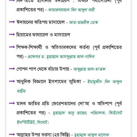
বিদ‘আতে হাসানার উদাহরণ : একটি পর্যালোচনা (পূর্ব
প্রকাশিতের পর) -
কামারুযযামান বিন আব্দুল বারী
ঈদায়নের কতিপয় মাসায়েল -
আত-তাহরীক ডেস্ক
ছিয়ামের ফাযায়েল ও মাসায়েল
শিক্ষক-শিক্ষার্থী ও অভিভাবকদের কর্তব্য (পূর্ব প্রকাশিতের
পর) -
প্রফেসর ড. মুহাম্মাদ আসাদুল্লাহ আল-গালিব
গোপন পাপ থেকে বাঁচার উপায় -
আব্দুল্লাহ আল-মা‘রূফ
আধুনিক বিজ্ঞানে ইসলামের ভূমিকা -
ইমামুদ্দীন বিন আব্দুল
বাছীর
মানব জাতির প্রতি ফেরেশতাদের দো‘আ ও অভিশাপ (পূর্ব
প্রকাশিতের পর) -
মুহাম্মাদ আবু তাহের, পরিচালক, কিউসেট
ইনস্টিটিউট, সিলেট।
আল্লাহর উপর ভরসা (২য় কিস্তি) -
মুহাম্মাদ আব্দুল মালেক