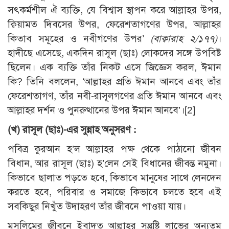
সৎকর্মশীল ঐ ব্যক্তি, যে বিশ্বাস স্থাপন করে আল্লাহর উপর,
ক্বিয়ামত দিবসের উপর, ফেরেশতাগণের উপর, আল্লাহর
কিতাব সমূহের ও নবীগণের উপর’
(বাক্বারাহ ২/১৭৭)
।
হাদীছে এসেছে, একদিন রাসূল (ছাঃ) লোকদের সঙ্গে উপবিষ্ট
ছিলেন। এক ব্যক্তি তাঁর নিকট এসে জিজ্ঞেস করল, ঈমান
কি? তিনি বললেন, ‘আল্লাহর প্রতি ঈমান আনবে এবং তাঁর
ফেরেশতাগণ, তাঁর নবী-রাসূলগণের প্রতি ঈমান আনবে এবং
আল্লাহর দর্শন ও পুনরুত্থানের উপর ঈমান আনবে’।
[2]
(খ) রাসূল (ছাঃ)-এর সুন্নাহ অনুসরণ :
পবিত্র কুরআন হ’ল আল্লাহর পক্ষ থেকে পাঠানো জীবন
বিধান, আর রাসূল (ছাঃ) হ’লেন সেই বিধানের জীবন্ত নমুনা।
কিভাবে ছালাত পড়তে হবে, কিভাবে মানুষের সাথে লেনদেন
করতে হবে, পরিবার ও সমাজে কিভাবে চলতে হবে এই
সবকিছুর নিখুঁত উদাহরণ তাঁর জীবনে পাওয়া যায়।
মুসলিমের জীবনে ইবাদত আল্লাহর সন্তুষ্টি লাভের অন্যতম