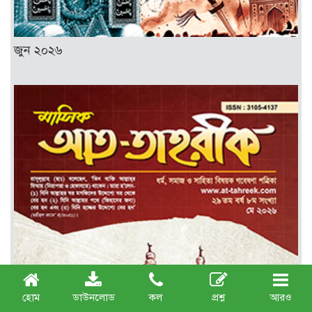
জুন ২০২৬
হোম
ডাউনলোড
কল
প্রশ্ন
আরও