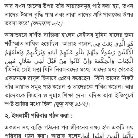
আর যখন তাদের উপর তাঁর আয়াতসমূহ পাঠ করা হয়, তখন
তাদের ঈমান বৃদ্ধি পায় এবং তারা তাদের প্রতিপালকের উপর
ভরসা করে’
(আনফাল ৮/২)
।
আয়াতদ্বয়ে বর্ণিত ব্যক্তিরা হ’লেন সেইসব মুমিন যাদের জন্য
শরী‘আত নাযিল হয়েছিল। আল্লাহ বলেন,هُوَ الَّذِي بَعَثَ فِي
الْأُمِّيِّينَ رَسُولًا مِنْهُمْ يَتْلُو عَلَيْهِمْ آيَاتِهِ وَيُزَكِّيهِمْ وَيُعَلِّمُهُمُ
الْكِتَابَ وَالْحِكْمَةَ وَإِنْ كَانُوا مِنْ قَبْلُ لَفِي ضَلَالٍ مُبِينٍ
‘তিনিই সেই সত্তা যিনি নিরক্ষরদের মধ্যে তাদের মধ্য থেকেই
একজনকে রাসূল হিসাবে প্রেরণ করেছেন। যিনি তাদের নিকট
তাঁর আয়াত সমূহ পাঠ করেন ও তাদেরকে পবিত্র করেন। আর
তাদেরকে কিতাব ও সুন্নাহ শিক্ষা দেন। যদিও তারা ইতিপূর্বে
স্পষ্ট ভ্রান্তির মধ্যে ছিল’
(জুমু‘আহ ৬১/২)
।
২. ইসলামী পরিবার গঠন করা :
একজন সৎ ব্যক্তি গঠনের পর জীবনের লক্ষ্য হ’ল একটি সৎ
পরিবার গঠন করা। আল্লাহ বলেন,يَاأَيُّهَا الَّذِينَ آمَنُوا قُوا