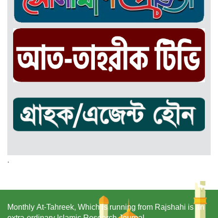
.
Monthly At-Tahreek, Which is running from Rajshahi is an
extra-ordinary Islamic Research Journal