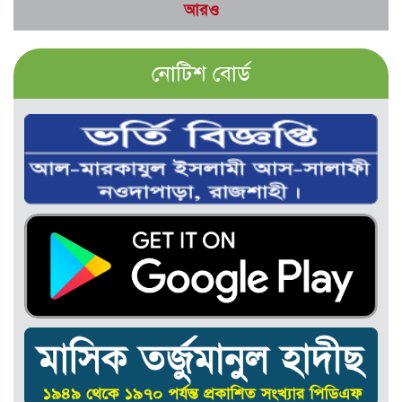
আরও
নোটিশ বোর্ড