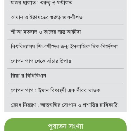
ফজর ছালাত : গুরুত্ব ও ফযীলত
আযান ও ইক্বামতের গুরুত্ব ও ফযীলত
শী‘আ মতবাদ ও তাদের ভ্রান্ত আক্বীদা
বিশ্ববিদ্যালয় শিক্ষার্থীদের জন্য ইসলামিক দিক-নির্দেশনা
গোপন পাপ থেকে বাঁচার উপায়
রিয়া-র বিধিবিধান
গোপন পাপ : ঈমান বিধ্বংসী এক নীরব ঘাতক
ক্রোধ নিয়ন্ত্রণ : আত্মশুদ্ধির সোপান ও প্রশান্তির চাবিকাঠি
পুরাতন সংখ্যা