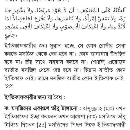
اَلسُّنَّةُ عَلَى المُعْتَكِفِ : اَنْ لاَ يَعٌوْدَ مَرِيْضًا، ولاَ يَشْهَدَ جَنَا
زَةً، وَلاَ يَمَسَّ إِمْرَأَةً، وَلا يُبَاشِرَهَا، وَلَا يَخْرُجَ لِحَاجَةٍ،اِلاًّ لمَا
لَابُدَّ مِنهُ، وَلَا اِعْتِكَافَ اِلَّا بِصَوْمٍ، وَلَا اِعْتِكَافَ اِلَّافِى مَسْجِدٍ
جاَمِعٍ،
ই‘তিকাফকারীর জন্য সুন্নাত হচ্ছে, সে কোন রোগীর সেবা
করতে মসজিদ থেকে বের হবে না। কোন জানাযায় উপস্থিত
হবে না। স্ত্রীর সাথে সহবাস করবে না। (শারঈ) প্রয়োজন
ব্যতীত মসজিদ থেকে বের হবে না। ছিয়াম ব্যতীত কোন
ই‘তিকাফ নেই। জামে মসজিদ ব্যতীত কোন ই‘তিকাফ নেই।
[22]
ই‘তিকাফকারীর জন্য যা বৈধ :
ক. মসজিদের একাংশে তাঁবু
টাঙ্গানো :
রাসূলুল্লাহ (ছাঃ) যখন
ই‘তিকাফের ইচ্ছা করতেন তখন আয়েশা (রাঃ) মসজিদে তাঁবু
টাঙ্গিয়ে দিতেন।[23] মসজিদের পিছন দিকে ই‘তিকাফকারী