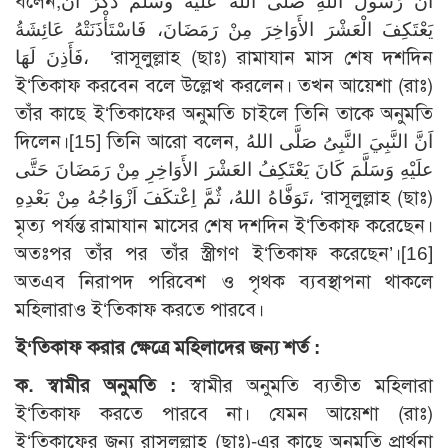
বলেন,أَنَّ رَسُولَ اللهِ صلى الله عليه وسلم ذَكَرَ أَنْ
يَعْتَكِفَ الْعَشْرَ الأَوَاخِرَ مِنْ رَمَضَانَ، فَاسْتَأْذَنَتْهُ عَائِشَةُ
فَأَذِنَ لَهَا، ‘রাসূলুল্লাহ (ছাঃ) রামাযান মাস শেষ দশদিন
ই‘তিকাফ করবেন বলে উল্লেখ করলেন। তখন আয়েশা (রাঃ)
তাঁর কাছে ই‘তিকাফের অনুমতি চাইলে তিনি তাকে অনুমতি
দিলেন।[15] তিনি আরো বলেন, اَنَّ النَّبِيَ النَّبِىُ صَلَّى اللهُ
علَيْهِ وَسَلَّمَ كَانَ يَعْتَكِفُ العَشْرَ الأَوَاخِرِ مِنْ رَمَضَانَ حَتَّى
تَوَفَّاهُ اللهُ، ثٌمَّ اِعْتكَفَ اَزْوَاجُهُ مِنْ بَعْدِهِ، ‘রাসূলুল্লাহ (ছাঃ)
মৃত্য পর্যন্ত রামাযান মাসের শেষ দশদিন ই‘তিকাফ করেছেন।
অতঃপর তাঁর পর তাঁর স্ত্রীগণ ই‘তিকাফ করেছেন’।[16]
অতএব নিরাপদ পরিবেশ ও পৃথক ব্যবস্থাপনা থাকলে
মহিলারাও ই‘তিকাফ করতে পারবে।
ই‘তিকাফ করার ক্ষেত্রে মহিলাদের জন্য শর্ত :
ক. স্বামীর অনুমতি :
স্বামীর অনুমতি ব্যতীত মহিলারা
ই‘তিকাফ করতে পারবে না। যেমন আয়েশা (রাঃ)
ই‘তিকাফের জন্য রাসূলুল্লাহ (ছাঃ)-এর কাছে অনুমতি প্রার্থনা