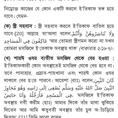
নিম্নোক্ত কাজের যে কোন একটি করলে ই‘তিকাফ ভঙ্গ হয়ে
যাবে। যেমন-
(ক) স্ত্রী সহবাস :
স্ত্রী সহবাস করলে ই‘তিকাফ বাতিল হয়ে
যাবে।[20] আল্লাহ তা‘আলা বলেন,وَلَا تُبَاشِرُوهُنَّ وَأَنْتُمْ
عَاكِفُونَ فِي الْمَسَاجِدِ ‘আর তোমরা স্ত্রীগমন করো না যখন
তোমরা মসজিদে ই‘তেকাফ অবস্থায় থাক’
(বাক্বারাহ ২/১৮৭)
।
(খ) শারঈ ওযর ব্যতীত মসজিদ থেকে বের হওয়া :
ই‘তিকাফকারী কোন অবস্থাতেই মসজিদ থেকে বের হবে না।
তবে পানাহার, প্রস্রাব-পায়খানা এবং শারঈ কোন ওযর
থাকলে বের হ’তে পারবে। আয়েশা (রাঃ) বলেন,كَانَ النَّبِيَ
النَّبِىُ صَلَّ اللهُ علَيْهِ وَسَلَّم يُصْغِى اِلَى رَاسِهِ وَهُوَ مُجَاوِرُ
فِى الْمَسْجِدِ فَأَرَجِّلُهُ وَاَنَا حَائِضٌ، ‘মসজিদে ই‘তিকাফ
অবস্থায় নবী করীম (ছাঃ) আমার দিকে তাঁর মাথা ঝুকিয়ে
দিতেন আর আমি ঋতুবতী অবস্থায় তাঁর চুল অাঁচড়িয়ে
দিতাম’।[21] তিনি আরো বলেন,