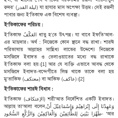
ক্বদর’ (ليلة القدر) যা হাযার মাস অপেক্ষা উত্তম। সেই রজনী
পাবার জন্য ই‘তিকাফ এক বিশেষ ব্যবস্থা।
ই‘তিকাফের পরিচয়
:
ই‘তিকাফ العَكْفُ ধাতু হ’তে উৎপন্ন। যা বাবে ইফতি‘আল-
এর মাছদার। অর্থ : নিজেকে কোন স্থানে বদ্ধ রাখা। শারঈ
পরিভাষায় আল্লাহর সান্নিধ্য লাভের উদ্দেশ্যে নিজেকে
মসজিদে ইবাদত ও তেলাওয়াতের মধ্যে বদ্ধ রাখাকে
ই‘তিকাফ বলা হয়।[1] আর যে ব্যক্তি এভাবে আবদ্ধ থেকে
মসজিদে ইবাদত-বন্দেগীতে লিপ্ত থাকে তাকে বলা হয়
মু‘তাকিফ (معتكف) বা আকিফ (عاكف)।[2]
ই‘তিকাফের শারঈ বিধান :
ই‘তিকাফ (الإعتكاف) শরী‘আত নির্দেশিত একটি ইবাদত।
আল্লাহ তা‘আলা বলেন,وَعَهِدْنَا إِلَى إِبْرَاهِيْمَ وَإِسْمَاعِيْلَ أَنْ
طَهِّرَا بَيْتِيَ لِلطَّائِفِيْنَ وَالْعَاكِفِيْنَ وَالرُّكَّعِ السُّجُودِ- ‘আর