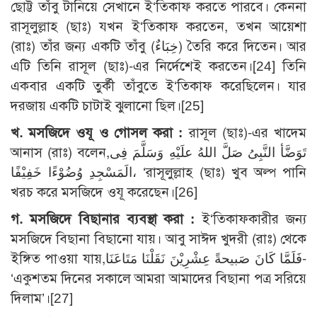
ছোট্ট তাঁবু টানিয়ে সেখানে ই‘তিকাফ করতে পারবে। কেননা
রাসূলুল্লাহ (ছাঃ) যখন ই‘তিকাফ করতেন, তখন আয়েশা
(রাঃ) তাঁর জন্য একটি তাঁবু (خِبَاءٌ) তৈরি করে দিতেন। আর
এটি তিনি রাসূল (ছাঃ)-এর নির্দেশেই করতেন।[24] তিনি
একবার একটি তুর্কী তাঁবুতে ই‘তিকাফ করেছিলেন। যার
দরজায় একটি চাটাই ঝুলানো ছিল।[25]
খ. মসজিদে ওযূ ও গোসল করা :
রাসূল (ছাঃ)-এর খাদেম
আনাস (রাঃ) বলেন,تَوَضَّأ النَّبِىُ صَلَّ اللهُ علَيْهِ وَسَلَّمَ فِى
الَمَسْجِدِ وُضُوْءًا خَفِيْفًا، ‘রাসূলুল্লাহ (ছাঃ) খুব অল্প পানি
খরচ করে মসজিদে ওযূ করেছেন।[26]
গ. মসজিদে বিছানার ব্যবস্থা করা :
ই‘তিকাফকারীর জন্য
মসজিদে বিছানা বিছানো যায়। আবু সাঈদ খুদরী (রাঃ) থেকে
ইঙ্গিত পাওয়া যায়,فَلَمَّا كَانَ صَبيحةً عِشْرِيْنَ نَقَلْنَا مَتَاعَنَا-
‘একুশতম দিনের সকালে আমরা আমাদের বিছানা পত্র সরিয়ে
দিলাম’।[27]