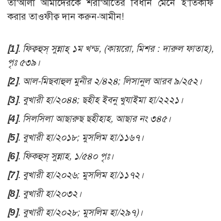
তা‘আলা আমাদেরকে শরী‘আতের বিধান মেনে ই‘তিকাফ
করার তাওফীক্ব দান করুন-আমীন!
[1]
.
ফিক্বহুস্ সুন্নাহ্ ১ম খন্ড, (কায়রো, মিশর : দারুল ফাতাহ),
পৃঃ ৫৩৯
।
[2]
.
আল-মিছবাহুল মুনীর ২/৪২৪; লিসানুল আরব ৯/২৫২।
[3]
.
বুখারী হা/২০৪৪;
ছহীহ ইবনু খুযাইমা হা/২২২১
।
[4]
.
সিলসিলা আছারুছ ছহীহাহ, আছার নং ৩৪৫।
[5]
.
বুখারী হা/২০১৮; মুসলিম হা/১১৬৭।
[6]
.
ফিকহুস্ সুন্নাহ, ১/৫৪০ পৃঃ।
[7]
.
বুখারী হা/২০২৬; মুসলিম হা/১১৭২।
[8]
.
বুখারী হা/২০৩২।
[9]
.
বুখারী হা/২০২৮; মুসলিম হা/২৯৭)।