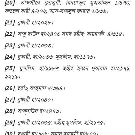
[20]
.
তাফসীরে কুরতুবী, বিদয়াতুল মুজতাহিদ ১/৪৭০;
ফতহুল বারী ৪/২৭২; আস-সায়লুল জারার ২/১৩৬।
[21]
.
বুখারী হা/২০২৮।
[22]
.
আবু দাউদ হা/২৪৭৩ সনদ ছহীহ; বায়হাক্বী ৪/৩১৫
।
[23]
.
বুখারী হা/২০৩৩।
[24]
. বুখারী, হা/২০৩৩; মুসলিম, হা/১১৭৩।
[25]
. মুসলিম, হা/১১৬৭; ছহীহ ইবনে খুযায়মা হা/২১৭১,
২২১৯।
[26]
.
ছহীহ্ আহমাদ ৫/৩৬৪।
[27]
.
বুখারী হা/২০৪০।
[28]
. আবূদাঊদ হা/২৪৭৩।
[29]
.
বুখারী হা/২০৩৫; ছহীহ্ মুসলিম, হা/২১৭৫।
[30]
.
বুখারী হা/৩০৯;
সুনান দারেমী হা/৮৭৭।