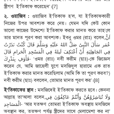
স্ত্রীগণ ই‘তিকাফ করেছেন’।[7]
২. ওয়াজিব
:
ওয়াজিব ই‘তিকাফ হ’ল, যা ই‘তিকাফকারী
নিজের উপর আবশ্যক করে নেয়। যেমন যদি কেউ কোন
ভালো কাজের উদ্দেশ্যে ই‘তিকাফ করার মানত করে তাহ’লে
তার মানত পূরণ করা আবশ্যক। ইবনু ওমর (রাঃ) বলেন,اَنًّ
عُمَر سَأَلَ النَّبِىُ صَلَّ اللهُ علَيْهِ وَسَلَّمَ قَالَ كُنْتُ نَذَرْتُ
فِي الجَاهِلِيَةِ أَنْ أَعْتَكِفَ لَيلةً فِي الْمَسْجِدِ الْحَرامِ قَالَ
فَأَؤفِ بِنَذْرِكَ- ‘ওমর (রাঃ) নবী করীম (ছাঃ)-কে জিজ্ঞেস
করেন যে, আমি জাহেলী যুগে মসজিদুল হারামে এক রাত
ই‘তিকাফ করার মানত করেছিলাম (আমি কি তা পূরণ করব?)
নবী করীম (ছাঃ) বললেন, তোমার মানত পূরণ কর’।[8]
ই‘তিকাফের স্থান :
মসজিদেই ই‘তিকাফ করতে হবে। কেননা
আল্লাহ তা‘আলা বলেন,وَلَا تُبَاشِرُوْهُنَّ وَأَنْتُمْ عَاكِفُوْنَ فِي
الْمَسَاجِدِ- ‘আর যতক্ষণ তোমরা ই‘তিকাফ অবস্থায় মসজিদে
অবস্থান কর, ততক্ষণ পর্যন্ত স্ত্রীদের সাথে মেলামেশা কর না’