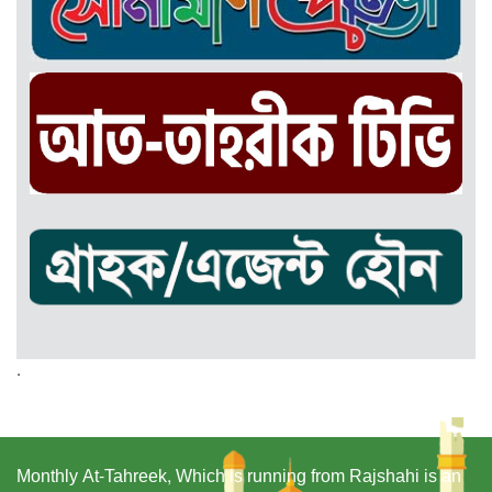
.
Monthly At-Tahreek, Which is running from Rajshahi is an