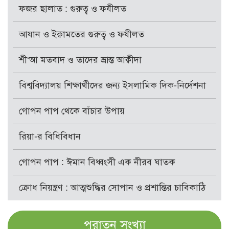
ফজর ছালাত : গুরুত্ব ও ফযীলত
আযান ও ইক্বামতের গুরুত্ব ও ফযীলত
শী‘আ মতবাদ ও তাদের ভ্রান্ত আক্বীদা
বিশ্ববিদ্যালয় শিক্ষার্থীদের জন্য ইসলামিক দিক-নির্দেশনা
গোপন পাপ থেকে বাঁচার উপায়
রিয়া-র বিধিবিধান
গোপন পাপ : ঈমান বিধ্বংসী এক নীরব ঘাতক
ক্রোধ নিয়ন্ত্রণ : আত্মশুদ্ধির সোপান ও প্রশান্তির চাবিকাঠি
পুরাতন সংখ্যা