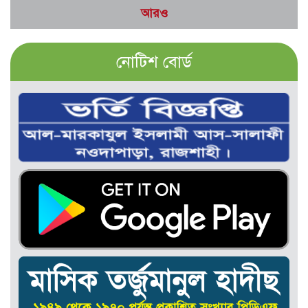
আরও
নোটিশ বোর্ড