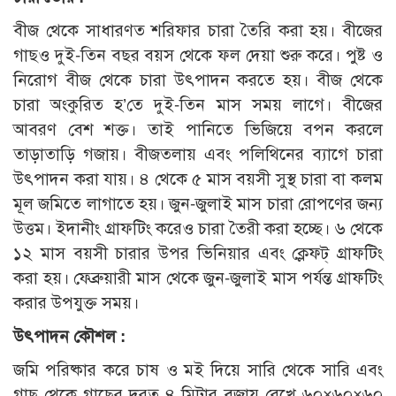
বীজ থেকে সাধারণত শরিফার চারা তৈরি করা হয়। বীজের
গাছও দুই-তিন বছর বয়স থেকে ফল দেয়া শুরু করে। পুষ্ট ও
নিরোগ বীজ থেকে চারা উৎপাদন করতে হয়। বীজ থেকে
চারা অংকুরিত হ’তে দুই-তিন মাস সময় লাগে। বীজের
আবরণ বেশ শক্ত। তাই পানিতে ভিজিয়ে বপন করলে
তাড়াতাড়ি গজায়। বীজতলায় এবং পলিথিনের ব্যাগে চারা
উৎপাদন করা যায়। ৪ থেকে ৫ মাস বয়সী সুস্থ চারা বা কলম
মূল জমিতে লাগাতে হয়। জুন-জুলাই মাস চারা রোপণের জন্য
উত্তম। ইদানীং গ্রাফটিং করেও চারা তৈরী করা হচ্ছে। ৬ থেকে
১২ মাস বয়সী চারার উপর ভিনিয়ার এবং ক্লেফট্ গ্রাফটিং
করা হয়। ফেব্রুয়ারী মাস থেকে জুন-জুলাই মাস পর্যন্ত গ্রাফটিং
করার উপযুক্ত সময়।
উৎপাদন কৌশল :
জমি পরিষ্কার করে চাষ ও মই দিয়ে সারি থেকে সারি এবং
গাছ থেকে গাছের দূরত্ব ৪ মিটার বজায় রেখে ৬০×৬০×৬০