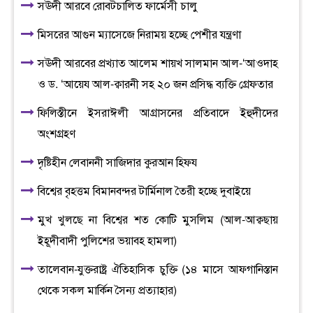
সঊদী আরবে রোবটচালিত ফার্মেসী চালু
মিসরের আগুন ম্যাসেজে নিরাময় হচ্ছে পেশীর যন্ত্রণা
সঊদী আরবের প্রখ্যাত আলেম শায়খ সালমান আল-‘আওদাহ
ও ড. ‘আয়েয আল-ক্বারনী সহ ২০ জন প্রসিদ্ধ ব্যক্তি গ্রেফতার
ফিলিস্তীনে ইসরাঈলী আগ্রাসনের প্রতিবাদে ইহুদীদের
অংশগ্রহণ
দৃষ্টিহীন লেবাননী সাজিদার কুরআন হিফয
বিশ্বের বৃহত্তম বিমানবন্দর টার্মিনাল তৈরী হচ্ছে দুবাইয়ে
মুখ খুলছে না বিশ্বের শত কোটি মুসলিম (আল-আক্বছায়
ইহূদীবাদী পুলিশের ভয়াবহ হামলা)
তালেবান-যুক্তরাষ্ট্র ঐতিহাসিক চুক্তি (১৪ মাসে আফগানিস্তান
থেকে সকল মার্কিন সৈন্য প্রত্যাহার)