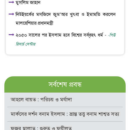
মুসলিম জাহান
নিউইয়র্কের মসজিদে জুম‘আর খুৎবা ও ইমামতি করলেন
মালয়েশিয়ার প্রধানমন্ত্রী
২০৫০ সালের পর ইসলাম হবে বিশ্বের সর্ববৃহৎ ধর্ম -
-পিউ
রিসার্চ সেন্টার
সর্বশেষ প্রবন্ধ
আহলে বায়ত : পরিচয় ও মর্যাদা
মার্কসের দর্শন বনাম ইসলাম : ভ্রান্ত তত্ত্ব বনাম শাশ্বত সত্য
ফজর ছালাত : গুরুত্ব ও ফযীলত