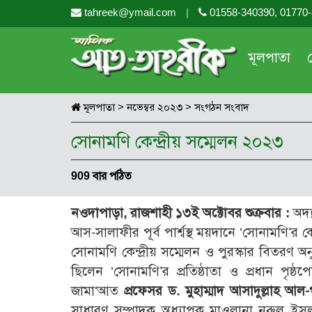
tahreek@ymail.com
|
01558-340390, 01770
মূলপাতা
মূলপাতা
>
নভেম্বর ২০২৩
>
সংগঠন সংবাদ
সোনামণি কেন্দ্রীয় সম্মেলন ২০২৩
909 বার পঠিত
নওদাপাড়া, রাজশাহী ১৩ই অক্টোবর শুক্রবার :
অদ্
আস-সালাফীর পূর্ব পার্শ্বস্থ ময়দানে ‘সোনামণি’র ক
সোনামণি কেন্দ্রীয় সম্মেলন ও পুরস্কার বিতরণ অন
ছিলেন ‘সোনামণি’র প্রতিষ্ঠাতা ও প্রধান পৃ
জামা‘আত
প্রফেসর ড. মুহাম্মাদ আসাদুল্লাহ আল
সাধারণ সম্পাদক অধ্যাপক মাওলানা নূরুল ইসলাম