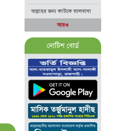
আল্লাহর জন্য কাউকে ভালবাসা
আরও
নোটিশ বোর্ড