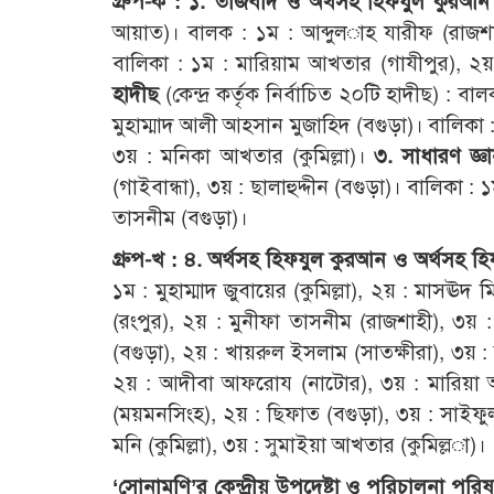
গ্রুপ-ক : ১. তাজবীদ ও অর্থসহ হিফযুল কুরআ
আয়াত)। বালক : ১ম : আব্দুল­াহ যারীফ (রাজশাহী)
বালিকা : ১ম : মারিয়াম আখতার (গাযীপুর), ২য় :
হাদীছ
(কেন্দ্র কর্তৃক নির্বাচিত ২০টি হাদীছ) : বা
মুহাম্মাদ আলী আহসান মুজাহিদ (বগুড়া)। বালিকা :
৩য় : মনিকা আখতার (কুমিল্লা)।
৩. সাধারণ জ্ঞ
(গাইবান্ধা), ৩য় : ছালাহুদ্দীন (বগুড়া)। বালিকা 
তাসনীম (বগুড়া)।
গ্রুপ-খ : ৪. অর্থসহ হিফযুল কুরআন ও অর্থসহ হ
১ম : মুহাম্মাদ জুবায়ের (কুমিল্লা), ২য় : মাসঊদ 
(রংপুর), ২য় : মুনীফা তাসনীম (রাজশাহী), ৩য় 
(বগুড়া), ২য় : খায়রুল ইসলাম (সাতক্ষীরা), ৩য় :
২য় : আদীবা আফরোয (নাটোর), ৩য় : মারিয়া আখ
(ময়মনসিংহ), ২য় : ছিফাত (বগুড়া), ৩য় : সাইফুল 
মনি (কুমিল্লা), ৩য় : সুমাইয়া আখতার (কুমিল্ল­া)।
‘সোনামণি’র কেন্দ্রীয় উপদেষ্টা ও পরিচালনা পরিষ