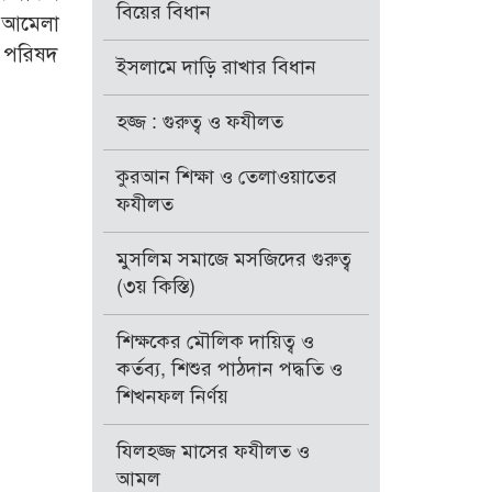
বিয়ের বিধান
 আমেলা
া পরিষদ
ইসলামে দাড়ি রাখার বিধান
হজ্জ : গুরুত্ব ও ফযীলত
কুরআন শিক্ষা ও তেলাওয়াতের
ফযীলত
মুসলিম সমাজে মসজিদের গুরুত্ব
(৩য় কিস্তি)
শিক্ষকের মৌলিক দায়িত্ব ও
কর্তব্য, শিশুর পাঠদান পদ্ধতি ও
শিখনফল নির্ণয়
যিলহজ্জ মাসের ফযীলত ও
আমল