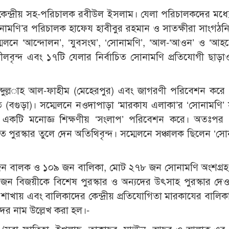
 কেন্দ্রীয় সহ-পরিচালক রবীউল ইসলাম। যেলা পরিচালকদের মধ্যে 
নামণি’র পরিচালক হাফেয হাবীবুর রহমান ও সাতক্ষীরা সাংগঠন
সম্মেলনে ‘আন্দোলন’, ‘যুবসংঘ’, ‘সোনামণি’, ‘আল-‘আওন’ ও ‘আহ
শীলবৃন্দ এবং ১৭টি যেলার নির্বাচিত সোনামণি প্রতিযোগী ছাড়া
ুল্ল­­াহ আল-ফাহীম (মেহেরপুর) এবং জাগরণী পরিবেশন করে
(বগুড়া)। সম্মেলনে নওদাপাড়া ‘মারকায এলাকা’র ‘সোনামণি’ 
য়ে একটি মনোজ্ঞ শিক্ষণীয় ‘সংলাপ’ পরিবেশন করে। অতঃপর ‘কে
 পুরস্কার তুলে দেন অতিথিবৃন্দ। সম্মেলনে সঞ্চালক ছিলেন ‘সো
য় ১৬৯ জন বালক ও ১০৯ জন বালিকা, মোট ২৭৮ জন সোনামণি অংশগ্র
 জন বিজয়ীকে বিশেষ পুরস্কার ও অন্যদের উৎসাহ পুরস্কার দে
 শাখায় এবং বালিকাদের কেন্দ্রীয় প্রতিযোগিতা মারকাযের বালিক
দের নাম উল্লেখ করা হল।-