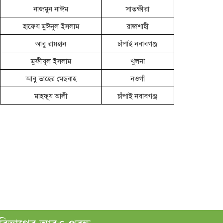
নাজমুন নাঈম
সাতক্ষীরা
হাফেয মুঈনুল ইসলাম
রাজশাহী
আবু রায়হান
চাঁপাই নবাবগঞ্জ
মুফীযুল ইসলাম
খুলনা
আবু তাহের মেছবাহ
নওগাঁ
মাহফূয আলী
চাঁপাই নবাবগঞ্জ