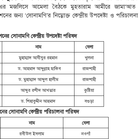
-এর মজলিসে আমেলা বৈঠকে মুহতারাম আমীরে জামা‘আত
র জন্য ‘সোনামণি’র নিম্নোক্ত কেন্দ্রীয় উপদেষ্টা ও পরিচালন
ের সোনামণি কেন্দ্রীয় উপদেষ্টা পরিষদ
নাম
যেলা
মুহাম্মাদ আযীযুর রহমান
খুলনা
ড. আহমাদ আব্দুল্লাহ ছাকিব
রাজশাহী
ড. মুহাম্মাদ আব্দুল হালীম
রাজশাহী
আব্দুর রশীদ আখতার
কুষ্টিয়া
ড. শিহাবুদ্দীন আহমাদ
বগুড়া
র সোনামণি কেন্দ্রীয় পরিচালনা পরিষদ
নাম
যেলা
রবীউল ইসলাম
নওগাঁ