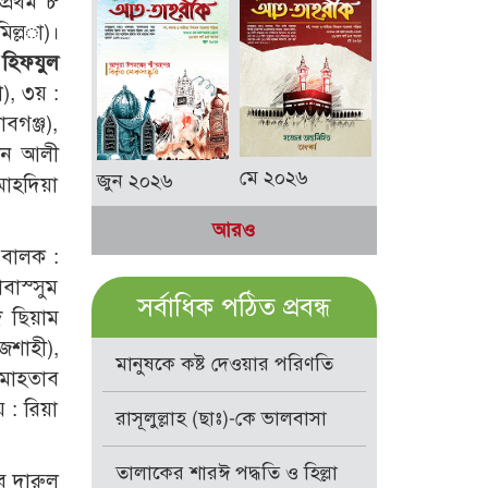
প্রথম ৮
ল্ল­া)।
 হিফযুল
া), ৩য় :
াবগঞ্জ),
সান আলী
মে ২০২৬
জুন ২০২৬
 মাহদিয়া
আরও
। বালক :
াবাস্সুম
সর্বাধিক পঠিত প্রবন্ধ
দ ছিয়াম
জশাহী),
মানুষকে কষ্ট দেওয়ার পরিণতি
 মাহতাব
 : রিয়া
রাসূলুল্লাহ (ছাঃ)-কে ভালবাসা
তালাকের শারঈ পদ্ধতি ও হিল্লা
ব দারুল