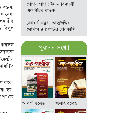
গোপন পাপ : ঈমান বিধ্বংসী
বক্তব্য
এক নীরব ঘাতক
িক যেলা
লেহাদীছ
ক্রোধ নিয়ন্ত্রণ : আত্মশুদ্ধির
ও বিপুল
সোপান ও প্রশান্তির চাবিকাঠি
 খায়রুল
পুরাতন সংখ্যা
সদস্যরা
ন্দ্রীয়
নামণি’র
হণ করে।
ওয়া হয়।
া শাখায়
আগস্ট ২০২৬
জুলাই ২০২৬