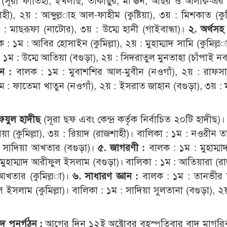
ন
(সূরা ফাতিহা, ইখলাছ, তাকাছুর, মা‘ঊন, আছর ও আলাক্ব-এর 
, ২য় : আব্দুল্ল­াহ আল-ফাহীম (কুষ্টিয়া), ৩য় : মিশকাত (কুমি
 মাছরূফা (নাটোর), ৩য় : উম্মে হানী (গাইবান্ধা)।
২. অর্থসহ
লক : ১ম : আবির হোসাইন (কুমিল্লা), ২য় : মুহাম্মাদ সামি (কুমিল্ল­
 ১ম : উম্মে আতিয়া (বগুড়া), ২য় : সিদরাতুল মুনতাহা (চাঁপাই নব
ান :
বালক : ১ম : মুবাশশির আল-মুবীন (নওগাঁ), ২য় : রাফ
: ১ম : ফাতেমা খাতুন (নওগাঁ), ২য় : ইসরাত জাহান (বগুড়া), ৩য় :
িফযুল হাদীছ
(সূরা ছফ এবং কেন্দ্র কর্তৃক নির্বাচিত ২০টি হাদীছ)
মিয়া (কুমিল্লা), ৩য় : রিয়াদ (রাজশাহী)। বালিকা : ১ম : নওরীন ত
: সাদিয়া আখতার (বগুড়া)।
৫. জাগরণী :
বালক : ১ম : মুহাম্মা
 মুহাম্মাদ আরীফুল ইসলাম (বগুড়া)। বালিকা : ১ম : আতিয়ারা (রা
তার (কুমিল্ল­া)।
৬. সাধারণ জ্ঞান :
বালক : ১ম : তানভীর
ইসলাম (কুমিল্লা)। বালিকা : ১ম : সাদিয়া সুলতানা (বগুড়া), ২য়
দ পুনর্গঠন :
আগের দিন ১২ই অক্টোবর বৃহস্পতিবার বাদ মাগরি