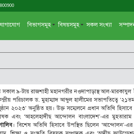
-800900
যোগাযোগ
বিভাগসমূহ
বিষয়সমূহ
সকল সংখ্যা
সম্পা
সম্পাদকীয়
জায়েয-নাজায়েয
গ্রন্থ পর্যালোচনা
আক্বীদা বা বিশ্বাস
দরসে কুরআন
শিক্ষা ও সংস্কৃতি
দরসে হাদীছ
নারী সমাজ
প্রবন্ধ সমুহ
আত্মশুদ্ধি
য সকাল ৯-টায় রাজশাহী মহানগরীর নওদাপাড়াস্থ আল-মারকাযুল
সাময়িক প্রসঙ্গ
পরকাল
েন্দ্রীয় পরিচালক ড. মুহাম্মাদ আব্দুল হালীমের সভাপতিত্বে ‘২১তম
সময়ের ভাবনা
নীতি-নৈতিকতা
ুষ্ঠান ২০২৩’ অনুষ্ঠিত হয়। উক্ত সম্মেলনে প্রধান অতিথি হিসাবে
ষ্ঠপোষক এবং ‘আহলেহাদীছ আন্দোলন বাংলাদেশ’-এর মুহতারা
মহিলা অঙ্গন
তারবিয়াত
-গালিব
। বিশেষ অতিথি হিসাবে উপস্থিত ছিলেন ‘আন্দোলন’-এর কে
আরও
আরও
, শিক্ষা ও সংস্কৃতি বিষয়ক সম্পাদক এবং ‘হাদীছ ফাউন্ডেশন