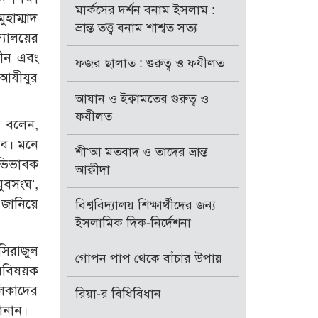
মার্কসের দর্শন বনাম ইসলাম :
হাম্মাদ
ভ্রান্ত তত্ত্ব বনাম শাশ্বত সত্য
্যালয়ের
দীন এবং
ফজর ছালাত : গুরুত্ব ও ফযীলত
দ আযীযুর
আযান ও ইক্বামতের গুরুত্ব ও
ফযীলত
ত বলেন,
বে। মনে
শী‘আ মতবাদ ও তাদের ভ্রান্ত
অভিভাবক
আক্বীদা
ুবসংঘ’,
 জানিয়ে
বিশ্ববিদ্যালয় শিক্ষার্থীদের জন্য
ইসলামিক দিক-নির্দেশনা
সিরাজুল
গোপন পাপ থেকে বাঁচার উপায়
ুববিষয়ক
লিকাদের
রিয়া-র বিধিবিধান
জানান।