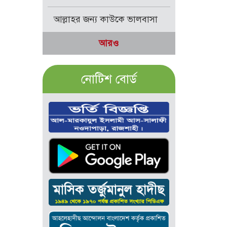
আল্লাহর জন্য কাউকে ভালবাসা
আরও
নোটিশ বোর্ড