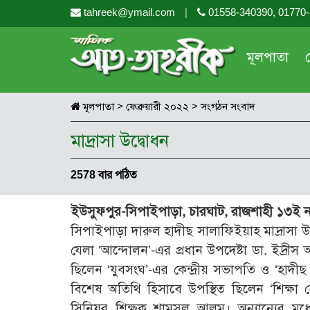
tahreek@ymail.com
|
01558-340390, 01770
মূলপাতা
মূলপাতা
>
ফেব্রুয়ারী ২০২২
>
সংগঠন সংবাদ
মাদ্রাসা উদ্বোধন
2578 বার পঠিত
ইউসুফপুর-সিপাইপাড়া, চারঘাট, রাজশাহী ১৩ই নভে
সিপাইপাড়া দারুল হাদীছ সালাফিইয়াহ মাদ্রাসা উদ
যেলা ‘আন্দোলন’-এর প্রধান উপদেষ্টা ডা. ইদ্রীস
ছিলেন ‘যুবসংঘ’-এর কেন্দ্রীয় সভাপতি ও ‘হাদীছ 
বিশেষ অতিথি হিসাবে উপস্থিত ছিলেন ‘শিক্ষ
সিনিয়র শিক্ষক শামসুল আলম। অন্যান্যের মধ্