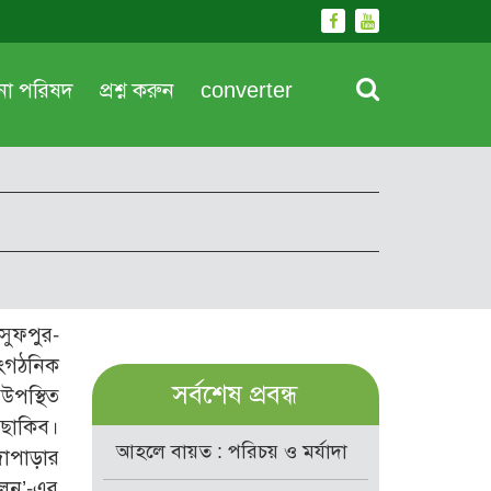
দনা পরিষদ
প্রশ্ন করুন
converter
সুফপুর-
াংগঠনিক
সর্বশেষ প্রবন্ধ
উপস্থিত
 ছাকিব।
আহলে বায়ত : পরিচয় ও মর্যাদা
দাপাড়ার
োলন’-এর