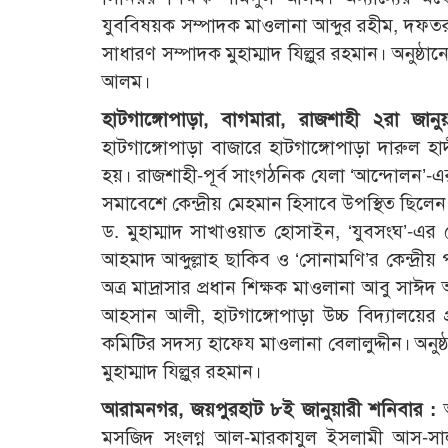
যুববিষয়ক সম্পাদক মাওলানা আব্দুর রহীম, দফত
সাধারণ সম্পাদক মুহাম্মাদ যিল্লুর রহমান। অনুষ্
আলম।
হাটগাঙ্গোপাড়া, বাগমারা, রাজশাহী ২রা জানু
হাটগাঙ্গোপাড়া বাজারে হাটগাঙ্গোপাড়া দারুল হা
হয়। রাজশাহী-পূর্ব সাংগঠনিক যেলা ‘আন্দোলন’-এ
সমাবেশে কেন্দ্রীয় মেহমান হিসাবে উপস্থিত ছিলে
ড. মুহাম্মাদ সাখাওয়াত হোসাইন, ‘যুবসংঘ’-এর কে
আহমাদ আব্দুল্লাহ ছাকিব ও ‘সোনামণি’র কেন্দ্রীয় 
অত্র মাদ্রাসার প্রধান শিক্ষক মাওলানা আবু সাঈদ
আহসান আলী, হাটগাঙ্গোপাড়া উচ্চ বিদ্যালয়ের প্
কমিটির সদস্য হাফেয মাওলানা বেলালুদ্দীন। অনু
মুহাম্মাদ যিল্লুর রহমান।
আরামনগর, জয়পুরহাট ৮ই জানুয়ারী শনিবার :
অ
মসজিদ সংলগ্ন আল-মারকাযুল ইসলামী আস-সালাফ