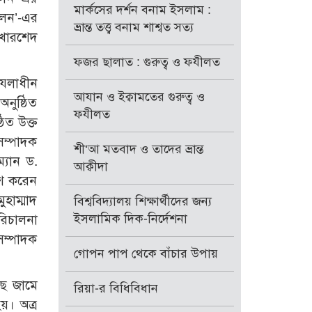
মার্কসের দর্শন বনাম ইসলাম :
োলন’-এর
ভ্রান্ত তত্ত্ব বনাম শাশ্বত সত্য
দ খোরশেদ
ফজর ছালাত : গুরুত্ব ও ফযীলত
েলাধীন
আযান ও ইক্বামতের গুরুত্ব ও
নুষ্ঠিত
ফযীলত
িত উক্ত
সম্পাদক
শী‘আ মতবাদ ও তাদের ভ্রান্ত
্যান ড.
আক্বীদা
পেশ করেন
ুহাম্মাদ
বিশ্ববিদ্যালয় শিক্ষার্থীদের জন্য
ইসলামিক দিক-নির্দেশনা
রিচালনা
সম্পাদক
গোপন পাপ থেকে বাঁচার উপায়
ছ জামে
রিয়া-র বিধিবিধান
য়। অত্র