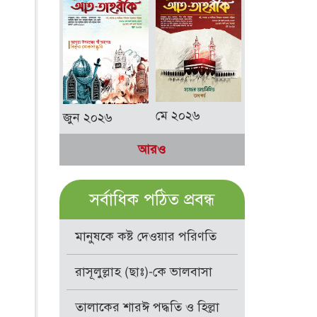
মে ২০২৬
জুন ২০২৬
আরও
সর্বাধিক পঠিত প্রবন্ধ
মানুষকে কষ্ট দেওয়ার পরিণতি
রাসূলুল্লাহ (ছাঃ)-কে ভালবাসা
তালাকের শারঈ পদ্ধতি ও হিল্লা