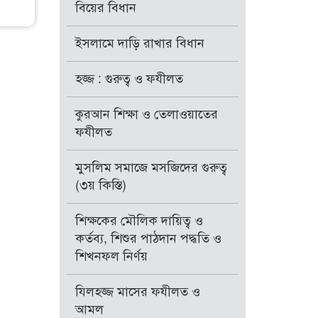
বিয়ের বিধান
ইসলামে দাড়ি রাখার বিধান
হজ্জ : গুরুত্ব ও ফযীলত
কুরআন শিক্ষা ও তেলাওয়াতের
ফযীলত
মুসলিম সমাজে মসজিদের গুরুত্ব
(৩য় কিস্তি)
শিক্ষকের মৌলিক দায়িত্ব ও
কর্তব্য, শিশুর পাঠদান পদ্ধতি ও
শিখনফল নির্ণয়
যিলহজ্জ মাসের ফযীলত ও
আমল