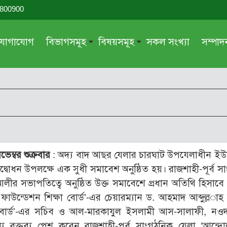
-800900
যোগাযোগ
বিভাগসমূহ
বিষয়সমূহ
সকল সংখ্যা
সম্পা
সম্পাদকীয়
জায়েয-নাজায়েয
গ্রন্থ পর্যালোচনা
আক্বীদা বা বিশ্বাস
দরসে কুরআন
শিক্ষা ও সংস্কৃতি
দরসে হাদীছ
নারী সমাজ
প্রবন্ধ সমুহ
আত্মশুদ্ধি
ম্বর শুক্রবার
: অদ্য বাদ আছর যেলার চারঘাট উপযেলাধীন ইউ
সাময়িক প্রসঙ্গ
পরকাল
্বোধন উপলক্ষে এক সুধী সমাবেশ অনুষ্ঠিত হয়। রাজশাহী-পূর্ব স
সময়ের ভাবনা
নীতি-নৈতিকতা
 আলীর সভাপতিত্বে অনুষ্ঠিত উক্ত সমাবেশে প্রধান অতিথি হিসাবে 
ফাউন্ডেশন শিক্ষা বোর্ড’-এর চেয়ারম্যান ড. আহমাদ আব্দুল্ল­াহ
মহিলা অঙ্গন
তারবিয়াত
া বোর্ড’-এর সচিব ও আল-মারকাযুল ইসলামী আস-সালাফী, নও
আরও
আরও
যে বক্তব্য পেশ করেন রাজশাহী-পূর্ব সাংগঠনিক যেলা ‘আন্দ