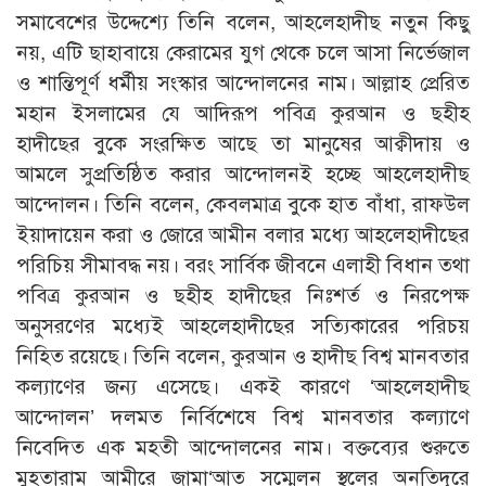
সমাবেশের উদ্দেশ্যে তিনি বলেন, আহলেহাদীছ নতুন কিছু
নয়, এটি ছাহাবায়ে কেরামের যুগ থেকে চলে আসা নির্ভেজাল
ও শান্তিপূর্ণ ধর্মীয় সংস্কার আন্দোলনের নাম। আল্লাহ প্রেরিত
মহান ইসলামের যে আদিরূপ পবিত্র কুরআন ও ছহীহ
হাদীছের বুকে সংরক্ষিত আছে তা মানুষের আক্বীদায় ও
আমলে সুপ্রতিষ্ঠিত করার আন্দোলনই হচ্ছে আহলেহাদীছ
আন্দোলন। তিনি বলেন, কেবলমাত্র বুকে হাত বাঁধা, রাফউল
ইয়াদায়েন করা ও জোরে আমীন বলার মধ্যে আহলেহাদীছের
পরিচিয় সীমাবদ্ধ নয়। বরং সার্বিক জীবনে এলাহী বিধান তথা
পবিত্র কুরআন ও ছহীহ হাদীছের নিঃশর্ত ও নিরপেক্ষ
অনুসরণের মধ্যেই আহলেহাদীছের সত্যিকারের পরিচয়
নিহিত রয়েছে। তিনি বলেন, কুরআন ও হাদীছ বিশ্ব মানবতার
কল্যাণের জন্য এসেছে। একই কারণে ‘আহলেহাদীছ
আন্দোলন’ দলমত নির্বিশেষে বিশ্ব মানবতার কল্যাণে
নিবেদিত এক মহতী আন্দোলনের নাম। বক্তব্যের শুরুতে
মুহতারাম আমীরে জামা‘আত সম্মেলন স্থলের অনতিদূরে