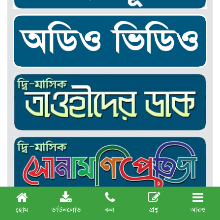
হোম
ডাউনলোড
কল
প্রশ্ন
আরও