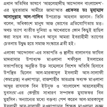
প্রধান অতিথির ভাষণে ‘আহলেহাদীছ আন্দোলন বাংলাদেশ’-
এর মুহতারাম আমীরে জামা‘আত
প্রফেসর ডঃ মুহাম্মাদ
আসাদুল্লাহ আল-গালিব
উপরোক্ত আহবান জানান। তিনি
বলেন, অধিকাংশ মানুষ আজ ভোগের প্রতিযোগিতায় মত্ত।
অথচ ত্যাগ ব্যতীত দুনিয়া ও আখেরাতে কোন কিছুই হাছিল
করা সম্ভব নয়। অতএব আসুন আমরা ইবরাহীমী ত্যাগের
চেতনায় উদ্বুদ্ধ হয়ে সমাজ সংস্কারে ব্রতী হই।
এলাকা ‘আন্দোলন’-এর সভাপতি ও স্থানীয় বালানগর ফাযিল
মাদরাসার উপাধ্যক্ষ মাওলানা শফীকুল ইসলামের
সভাপতিত্বে অনুষ্ঠিত উক্ত সম্মেলনে বিশেষ অতিথি হিসাবে
উপস্থিত ছিলেন আল-মারকাযুল ইসলামী আস-সালাফী
(কমপ্লেক্স) নওদাপাড়া, রাজশাহীর ভারপ্রাপ্ত অধ্যক্ষ মাওলানা
আব্দুর রাযযাক বিন ইউসুফ ও ‘বাংলাদেশ আহলেহাদীছ
যুবসংঘ’-এর কেন্দ্রীয় সাধারণ সম্পাদক মুযাফফর বিন
মুহসিন। অন্যান্যের মধ্যে বক্তব্য পেশ করেন আল-মারকাযুল
ইসলামী আস-সালাফী নওদাপাড়ার শিক্ষক মাওলানা রুস্তম