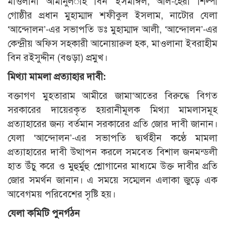
মাওলানা আমানুল­াহ বিন ইসমাঈল, আল-হেরা শিল্পী
গোষ্ঠীর প্রধান মুহাম্মাদ শফীকুল ইসলাম, নাটোর যেলা
‘আন্দোলন’-এর সভাপতি ডঃ মুহাম্মাদ আলী, ‘আন্দোলন’-এর
কেন্দ্রীয় অফিস সহকারী আনোয়ারুল হক, মাওলানা ইবরাহীম
বিন রইসুদ্দীন (বগুড়া) প্রমুখ।
মিথ্যা মামলা প্রত্যাহার দাবী:
বক্তাগণ মুহতারাম আমীরে জামা‘আতের বিরুদ্ধে বিগত
সরকারের দায়েরকৃত হয়রানীমূলক মিথ্যা মামলাসমূহ
প্রত্যাহারের জন্য বর্তমান সরকারের প্রতি জোর দাবী জানান।
যেলা ‘আন্দোলন’-এর সভাপতি দ্ব্যর্থহীন কণ্ঠে মামলা
প্রত্যাহারের দাবী উত্থাপন করলে সমবেত বিশাল জনমন্ডলী
হাত উঁচু করে ও মুহুর্মুহু শ্লোগানের মাধ্যমে উক্ত দাবীর প্রতি
জোর সমর্থন জানান। এ সময়ে সম্মেলন এলাকা জুড়ে এক
আবেগময় পরিবেশের সৃষ্টি হয়।
যেলা কমিটি পুনর্গঠন