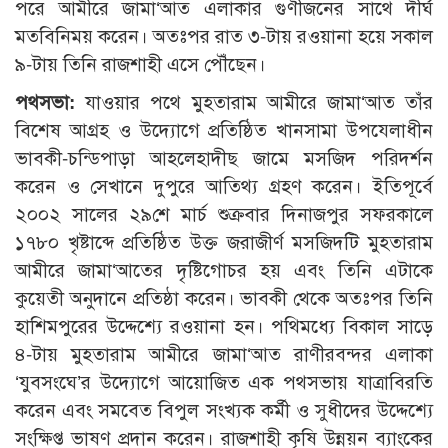
পরে আমীরে জামা‘আত এলাকার গুণীজনের সাথে দীর্ঘ
মতবিনিময় করেন। অতঃপর রাত ৩-টায় রওয়ানা হয়ে সকাল
৯-টায় তিনি রাজশাহী এসে পৌঁছেন।
পথসভা:
যাওয়ার পথে মুহতারাম আমীরে জামা‘আত তাঁর
বিশেষ আগ্রহ ও উদ্যোগে প্রতিষ্ঠিত খানসামা উপযেলাধীন
ভাবকী-চন্ডিপাড়া আহলেহাদীছ জামে মসজিদ পরিদর্শন
করেন ও সেখানে দুপুরে আতিথ্য গ্রহণ করেন। ইতিপূর্বে
২০০২ সালের ২৯শে মার্চ শুক্রবার দিনাজপুর সফরকালে
১৭৮০ খৃষ্টাব্দে প্রতিষ্ঠিত উক্ত জরাজীর্ণ মসজিদটি মুহতারাম
আমীরে জামা‘আতের দৃষ্টিগোচর হয় এবং তিনি এটাকে
কুয়েতী অনুদানে প্রতিষ্ঠা করেন। ভাবকী থেকে অতঃপর তিনি
হাশিমপুরের উদ্দেশ্যে রওয়ানা হন। পথিমধ্যে বিকাল সাড়ে
৪-টায় মুহতারাম আমীরে জামা‘আত রাণীরবন্দর এলাকা
‘যুবসংঘে’র উদ্যোগে আয়োজিত এক পথসভায় যাত্রাবিরতি
করেন এবং সমবেত বিপুল সংখ্যক কর্মী ও সুধীদের উদ্দেশ্যে
সংক্ষিপ্ত ভাষণ প্রদান করেন। রাজশাহী কৃষি উন্নয়ন ব্যাংকের