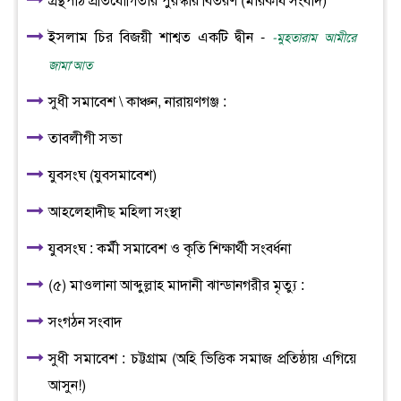
গ্রন্থপাঠ প্রতিযোগিতার পুরস্কার বিতরণ (মারকায সংবাদ)
ইসলাম চির বিজয়ী শাশ্বত একটি দ্বীন -
-মুহতারাম আমীরে
জামা‘আত
সুধী সমাবেশ \ কাঞ্চন, নারায়ণগঞ্জ :
তাবলীগী সভা
যুবসংঘ (যুবসমাবেশ)
আহলেহাদীছ মহিলা সংস্থা
যুবসংঘ : কর্মী সমাবেশ ও কৃতি শিক্ষার্থী সংবর্ধনা
(৫) মাওলানা আব্দুল্লাহ মাদানী ঝান্ডানগরীর মৃত্যু :
সংগঠন সংবাদ
সুধী সমাবেশ : চট্টগ্রাম (অহি ভিত্তিক সমাজ প্রতিষ্ঠায় এগিয়ে
আসুন!)