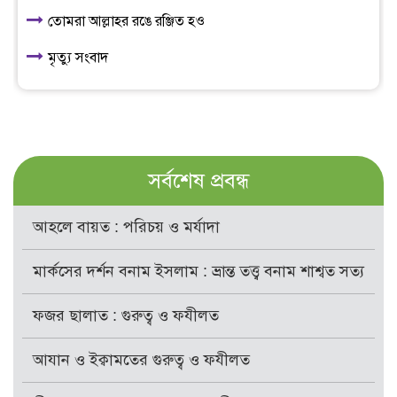
তোমরা আল্লাহর রঙে রঞ্জিত হও
মৃত্যু সংবাদ
সর্বশেষ প্রবন্ধ
আহলে বায়ত : পরিচয় ও মর্যাদা
মার্কসের দর্শন বনাম ইসলাম : ভ্রান্ত তত্ত্ব বনাম শাশ্বত সত্য
ফজর ছালাত : গুরুত্ব ও ফযীলত
আযান ও ইক্বামতের গুরুত্ব ও ফযীলত