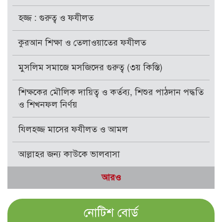
হজ্জ : গুরুত্ব ও ফযীলত
কুরআন শিক্ষা ও তেলাওয়াতের ফযীলত
মুসলিম সমাজে মসজিদের গুরুত্ব (৩য় কিস্তি)
শিক্ষকের মৌলিক দায়িত্ব ও কর্তব্য, শিশুর পাঠদান পদ্ধতি
ও শিখনফল নির্ণয়
যিলহজ্জ মাসের ফযীলত ও আমল
আল্লাহর জন্য কাউকে ভালবাসা
আরও
নোটিশ বোর্ড