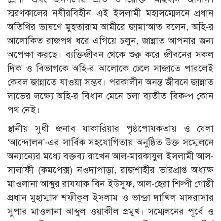
স্মরণকালের নযীরবিহীন এই ইসলামী মহাসম্মেলনে প্রধান
অতিথির ভাষণে মুহতারাম আমীরে জামা‘আত বলেন, অহি-র
আলোকিত রাজপথ ধরে এগিয়ে চলুন, জান্নাত আপনার জন্য
অপেক্ষা করছে। ব্যক্তিজীবন থেকে শুরু করে জীবনের সকল
দিক ও বিভাগকে অহি-র আলোকে ঢেলে সাজাতে পারলেই
কেবল জান্নাতে যাওয়া সম্ভব। পরকালীন অনন্ত জীবনে জান্নাত
লাভের লক্ষ্যে অহি-র বিধান মেনে চলা ব্যতীত বিকল্প কোন
পথ নেই।
স্থানীয় সুধী জনাব যাকারিয়ার পৃষ্ঠপোষকতায় ও যেলা
‘আন্দোলন’-এর সার্বিক সহযোগিতায় অনুষ্ঠিত উক্ত সম্মেলনে
অন্যান্যের মধ্যে বক্তব্য রাখেন আল-মারকাযুল ইসলামী আস-
সালাফী (কমপে­ক্স) নওদাপাড়া, রাজশাহীর ভারপ্রাপ্ত অধ্যক্ষ
মাওলানা আব্দুর রাযযাক বিন ইউসুফ, আল-হেরা শিল্পী গোষ্ঠী
প্রধান মুহাম্মাদ শফীকুল ইসলাম ও ভান্দ্রা দাখিল মাদরাসার
সুপার মাওলানা আব্দুল ওয়াকীল প্রমুখ। সম্মেলনের পূর্বে ও