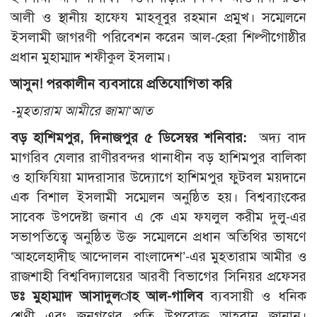
আলী ও স্থানীয় হাফেয মাহবূবুর রহমান প্রমুখ। সম্মেলনে
ইসলামী জাগরণী পরিবেশন করেন আল-হেরা শিল্পীগোষ্ঠীর
প্রধান মুহাম্মাদ শফীকুল ইসলাম।
আসুন! পরকালীন ব্যবসায়ে প্রতিযোগিতা করি
-মুহতারাম আমীরে জামা‘আত
বড় হাশিমপুর, দিনাজপুর ৫ ডিসেম্বর শনিবার:
অদ্য বাদ
মাগরিব যেলার রাণীরবন্দর থানাধীন বড় হাশিমপুর বালিকা
ও হাফিযিয়া মাদরাসার উদ্যোগে হাশিমপুর ফুটবল ময়দানে
এক বিশাল ইসলামী সম্মেলন অনুষ্ঠিত হয়। বিশ্বব্যাংকের
সাবেক উপদেষ্টা জনাব এ কে এম ফযলুল করীম দুলু-এর
সভাপতিত্বে অনুষ্ঠিত উক্ত সম্মেলনে প্রধান অতিথির ভাষণে
‘আহলেহাদীছ আন্দোলন বাংলাদেশ’-এর মুহতারাম আমীর ও
রাজশাহী বিশ্ববিদ্যালয়ের আরবী বিভাগের সিনিয়র প্রফেসর
ডঃ মুহাম্মাদ আসাদুল­াহ আল-গালিব
ব্যবসায়ী ও ধনিক
শ্রেণী এবং জনগণের প্রতি উপরোক্ত আহবান জানান।