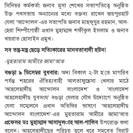
সিনিয়র কর্মকর্তা জনাব মূসা শেখের সভাপতিত্বে অনুষ্ঠিত
উক্ত পথসভায় অন্যান্যের মধ্যে বক্তব্য রাখেন জয়পুরহাট
যেলা ‘আন্দোলন’-এর সভাপতি জনাব মাহফূযুর রহমান, আল-
হেরা শিল্পীগোষ্ঠী প্রধান মুহাম্মাদ শফীকুল ইসলাম ও জনাব
খয়রাত হোসাইন প্রমুখ।
সব তন্ত্র-মন্ত্র ছেড়ে সত্যিকারের মানবতাবাদী হউন!
-মুহতারাম আমীরে জামা‘আত
বগুড়া ৯ ডিসেম্বর বুধবার:
অদ্য বিকাল ২-টা হ’তে মাগরিব
পর্যন্ত শহরের ঐতিহ্যবাহী আলতাফুন্নেসা খেলার মাঠে
‘আহলেহাদীছ আন্দোলন বাংলাদেশ’ ও ‘বাংলাদেশ
আহলেহাদীছ যুবসংঘ’ বগুড়া যেলার যৌথ উদ্যোগে অনুষ্ঠিত
যেলা সম্মেলনে প্রধান অতিথির ভাষণে ‘আহলেহাদীছ
আন্দোলন বাংলাদেশ’-এর মুহতারাম আমীরে জামা‘আত
প্রফেসর
ডঃ মুহাম্মাদ আসাদুল­াহ আল-গালিব
উপরোক্ত কথা
বলেন। আহলেহাদীছের পরিচয় তুলে ধরে সমবেত বিরাট