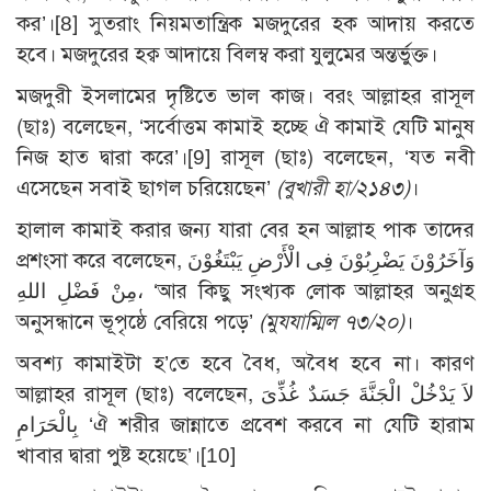
কর’।
[8]
সুতরাং নিয়মতান্ত্রিক মজদুরের হক আদায় করতে
হবে। মজদুরের হক্ব আদায়ে বিলম্ব করা যুলুমের অন্তর্ভুক্ত।
মজদুরী ইসলামের দৃষ্টিতে ভাল কাজ। বরং আল্লাহর রাসূল
(ছাঃ) বলেছেন, ‘সর্বোত্তম কামাই হচ্ছে ঐ কামাই যেটি মানুষ
নিজ হাত দ্বারা করে’।
[9]
রাসূল (ছাঃ) বলেছেন, ‘যত নবী
এসেছেন সবাই ছাগল চরিয়েছেন’
(বুখারী হা/২১৪৩)
।
হালাল কামাই করার জন্য যারা বের হন আল্লাহ পাক তাদের
প্রশংসা করে বলেছেন, وَآخَرُوْنَ يَضْرِبُوْنَ فِى الْأَرْضِ يَبْتَغُوْنَ
مِنْ فَضْلِ اللهِ، ‘আর কিছু সংখ্যক লোক আল্লাহর অনুগ্রহ
অনুসন্ধানে ভূপৃষ্ঠে বেরিয়ে পড়ে’
(মুযযাম্মিল ৭৩/২০)
।
অবশ্য কামাইটা হ’তে হবে বৈধ, অবৈধ হবে না। কারণ
আল্লাহর রাসূল (ছাঃ) বলেছেন, لاَ يَدْخُلْ الْجَنَّةَ جَسَدٌ غُذِّىَ
بِالْحَرَامِ ‘ঐ শরীর জান্নাতে প্রবেশ করবে না যেটি হারাম
খাবার দ্বারা পুষ্ট হয়েছে’।
[10]