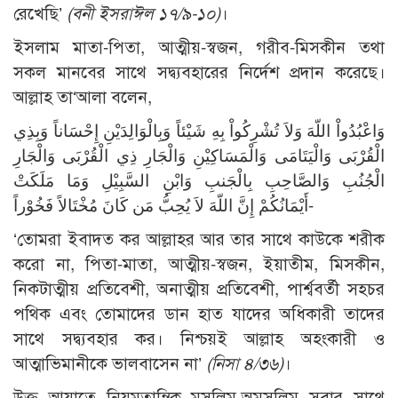
রেখেছি’
(বনী ইসরাঈল ১৭/৯-১০)
।
ইসলাম মাতা-পিতা, আত্মীয়-স্বজন, গরীব-মিসকীন তথা
সকল মানবের সাথে সদ্ব্যবহারের নির্দেশ প্রদান করেছে।
আল্লাহ তা‘আলা বলেন,
وَاعْبُدُواْ اللّهَ وَلاَ تُشْرِكُواْ بِهِ شَيْئاً وَبِالْوَالِدَيْنِ إِحْسَاناً وَبِذِي
الْقُرْبَى وَالْيَتَامَى وَالْمَسَاكِيْنِ وَالْجَارِ ذِي الْقُرْبَى وَالْجَارِ
الْجُنُبِ وَالصَّاحِبِ بِالْجَنبِ وَابْنِ السَّبِيْلِ وَمَا مَلَكَتْ
أَيْمَانُكُمْ إِنَّ اللّهَ لاَ يُحِبُّ مَن كَانَ مُخْتَالاً فَخُوْراً-
‘তোমরা ইবাদত কর আল্লাহর আর তার সাথে কাউকে শরীক
করো না, পিতা-মাতা, আত্মীয়-স্বজন, ইয়াতীম, মিসকীন,
নিকটাত্মীয় প্রতিবেশী, অনাত্মীয় প্রতিবেশী, পার্শ্ববর্তী সহচর
পথিক এবং তোমাদের ডান হাত যাদের অধিকারী তাদের
সাথে সদ্ব্যবহার কর। নিশ্চয়ই আল্লাহ অহংকারী ও
আত্মাভিমানীকে ভালবাসেন না’
(নিসা ৪/৩৬)
।
উক্ত আয়াতে নিয়মতান্ত্রিক মুসলিম-অমুসলিম সবার সাথে