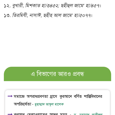
১২.
বুখারী, মিশকাত হা/৩৪৫২; ছহীহুল জামে‘ হা/৪৫৭
।
১৩.
তিরমিযী, নাসাঈ, ছহীহ আল জামে‘ হা/৫০৭৭
।
এ বিভাগের আরও প্রবন্ধ
সমাজে অপরাধপ্রবণতা হ্রাসে কুরআনে বর্ণিত শাস্তিবিধানের
অপরিহার্যতা -
মুহাম্মাদ আব্দুল মালেক
কুরআন তেলাওয়াতের আদব সমূহ -
ড. মুহাম্মাদ কাবীরুল