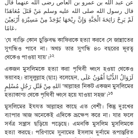
عن عبد الله بن عمرو بن العاص رضى الله عنهما قال
قال رسول الله صلى الله عليه وسلم مَنْ قَتَلَ مُعَاهَدًا
لَمْ يَرِحْ رَائِحَةَ الْجَنَّةِ وَإِنَّ رِيْحَهَا يُوْجَدْ مِنْ مَسِيْرَةِ أَرْبَعِيْنَ
عَامًا،
‘যে ব্যক্তি কোন চুক্তিবদ্ধ কাফিরকে হত্যা করবে সে জান্নাতের
সুগন্ধিও পাবে না। অথচ তার সুগন্ধি ৪০ বছরের দূরত্ব
১২
থেকেও পাওয়া যায়’।
একজন মুসলিমকে হত্যা করা পৃথিবী ধ্বংস হওয়া থেকেও
ভয়াবহ। রাসূলুল্লাহ (ছাঃ) বলেছেন, لَزَوَالُ الدُّنْيَا أَهْوَنُ عَلَى
اللهِ مِنْ قَتْلِ رَجُلٍ مُسْلِمٍ ‘আল্লাহর নিকট একজন মুসলিমের
১৩
হত্যাকান্ড থেকে পৃথিবী ধ্বংস হয়ে যাওয়া সহজ’।
মুসলিমের ইযযত আল্লাহর কাছে এত বেশী। কিন্তু দুঃখের
ব্যাপার আজ অনেকেই এদিকে ভ্রূক্ষেপ করে না। যার ফলে
সর্বত্র সন্ত্রাস ছড়িয়ে পড়েছে। এমনকি মুসলিম মুসলিমকে
হত্যা করছে। পরিণামে সুনামের ইসলাম দুর্নামে রূপান্তরিত