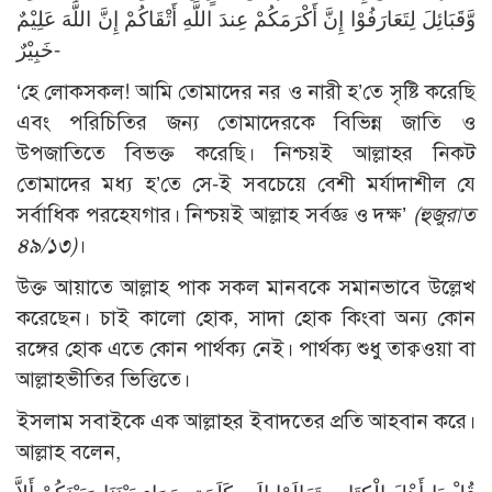
وَّقَبَائِلَ لِتَعَارَفُوْا إِنَّ أَكْرَمَكُمْ عِندَ اللَّهِ أَتْقَاكُمْ إِنَّ اللَّهَ عَلِيْمٌ
خَبِيْرٌ-
‘হে লোকসকল! আমি তোমাদের নর ও নারী হ’তে সৃষ্টি করেছি
এবং পরিচিতির জন্য তোমাদেরকে বিভিন্ন জাতি ও
উপজাতিতে বিভক্ত করেছি। নিশ্চয়ই আল্লাহর নিকট
তোমাদের মধ্য হ’তে সে-ই সবচেয়ে বেশী মর্যাদাশীল যে
সর্বাধিক পরহেযগার। নিশ্চয়ই আল্লাহ সর্বজ্ঞ ও দক্ষ’
(হুজুরাত
৪৯/১৩)
।
উক্ত আয়াতে আল্লাহ পাক সকল মানবকে সমানভাবে উল্লেখ
করেছেন। চাই কালো হোক, সাদা হোক কিংবা অন্য কোন
রঙ্গের হোক এতে কোন পার্থক্য নেই। পার্থক্য শুধু তাক্বওয়া বা
আল্লাহভীতির ভিত্তিতে।
ইসলাম সবাইকে এক আল্লাহর ইবাদতের প্রতি আহবান করে।
আল্লাহ বলেন,