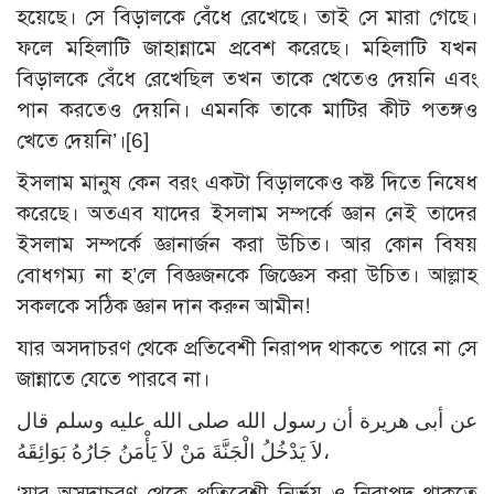
হয়েছে। সে বিড়ালকে বেঁধে রেখেছে। তাই সে মারা গেছে।
ফলে মহিলাটি জাহান্নামে প্রবেশ করেছে। মহিলাটি যখন
বিড়ালকে বেঁধে রেখেছিল তখন তাকে খেতেও দেয়নি এবং
পান করতেও দেয়নি। এমনকি তাকে মাটির কীট পতঙ্গও
খেতে দেয়নি’।
[6]
ইসলাম মানুষ কেন বরং একটা বিড়ালকেও কষ্ট দিতে নিষেধ
করেছে। অতএব যাদের ইসলাম সম্পর্কে জ্ঞান নেই তাদের
ইসলাম সম্পর্কে জ্ঞানার্জন করা উচিত। আর কোন বিষয়
বোধগম্য না হ’লে বিজ্ঞজনকে জিজ্ঞেস করা উচিত। আল্লাহ
সকলকে সঠিক জ্ঞান দান করুন আমীন!
যার অসদাচরণ থেকে প্রতিবেশী নিরাপদ থাকতে পারে না সে
জান্নাতে যেতে পারবে না।
عن أبى هريرة أن رسول الله صلى الله عليه وسلم قال
لاَ يَدْخُلُ الْجَنَّةَ مَنْ لاَ يَأْمَنُ جَارُهُ بَوَائِقَهُ،
‘যার অসদাচরণ থেকে প্রতিবেশী নির্ভয় ও নিরাপদ থাকতে