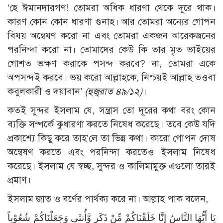
‘হে ঈমানদারগণ! তোমরা অধিক ধারণা থেকে দূরে থাক।
কারণ কোন কোন ধারণা গুনাহ। আর তোমরা অন্যের গোপন
বিষয় অন্বেষণ করো না এবং তোমরা একজন আরেকজনের
পরনিন্দা করো না। তোমাদের কেউ কি তার মৃত ভাইয়ের
গোশত ভক্ষণ করাকে পসন্দ করবে? না, তোমরা একে
অপসন্দই করবে। ভয় করো আল্লাহকে, নিশ্চয়ই আল্লাহ তওবা
কবুলকারী ও দয়াবান’
(হুজুরাত ৪৯/১২)
।
কতই সুন্দর ইসলাম যে, সন্ত্রাস তো দূরের কথা বরং কোন
ব্যক্তি সম্পর্কে কুধারণা করতে নিষেধ করেছে। তবে কেউ যদি
প্রকাশ্যে কিছু করে তাহ’লে তা ভিন্ন কথা। কারো গোপন দোষ
অন্বেষণ করতে এবং পরনিন্দা করতেও ইসলাম নিষেধ
করেছে। ইসলাম যে স্বচ্ছ, সুন্দর ও কালিমামুক্ত এগুলো তারই
প্রমাণ।
ইসলাম জাত ও বর্ণের পার্থক্য করে না। আল্লাহ পাক বলেন,
يَا أَيُّهَا النَّاسُ إِنَّا خَلَقْنَاكُمْ مِّنْ ذَكَرٍ وَّأُنثَى وَجَعَلْنَاكُمْ شُعُوْباً