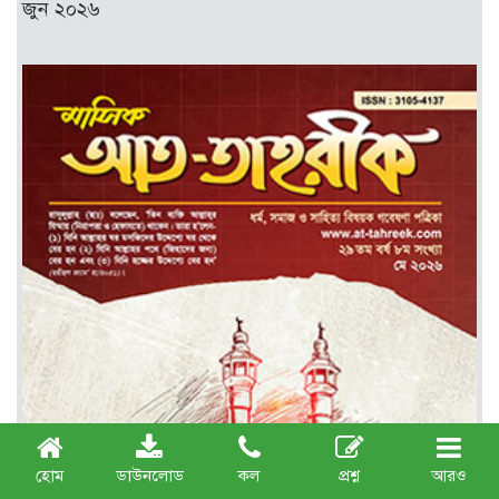
জুন ২০২৬
হোম
ডাউনলোড
কল
প্রশ্ন
আরও