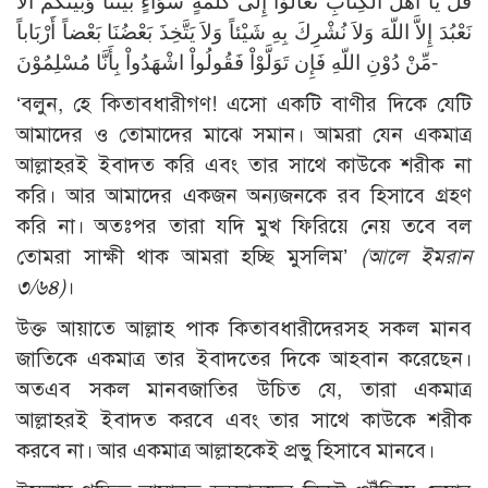
قُلْ يَا أَهْلَ الْكِتَابِ تَعَالَوْا إِلَى كَلَمَةٍ سَوَاءٍ بَيْنَنَا وَبَيْنَكُمْ أَلاَّ
نَعْبُدَ إِلاَّ اللّهَ وَلاَ نُشْرِكَ بِهِ شَيْئاً وَلاَ يَتَّخِذَ بَعْضُنَا بَعْضاً أَرْبَاباً
مِّنْ دُوْنِ اللّهِ فَإِن تَوَلَّوْاْ فَقُولُواْ اشْهَدُواْ بِأَنَّا مُسْلِمُوْنَ-
‘বলুন, হে কিতাবধারীগণ! এসো একটি বাণীর দিকে যেটি
আমাদের ও তোমাদের মাঝে সমান। আমরা যেন একমাত্র
আল্লাহরই ইবাদত করি এবং তার সাথে কাউকে শরীক না
করি। আর আমাদের একজন অন্যজনকে রব হিসাবে গ্রহণ
করি না। অতঃপর তারা যদি মুখ ফিরিয়ে নেয় তবে বল
তোমরা সাক্ষী থাক আমরা হচ্ছি মুসলিম’
(আলে ইমরান
৩/৬৪)
।
উক্ত আয়াতে আল্লাহ পাক কিতাবধারীদেরসহ সকল মানব
জাতিকে একমাত্র তার ইবাদতের দিকে আহবান করেছেন।
অতএব সকল মানবজাতির উচিত যে, তারা একমাত্র
আল্লাহরই ইবাদত করবে এবং তার সাথে কাউকে শরীক
করবে না। আর একমাত্র আল্লাহকেই প্রভু হিসাবে মানবে।