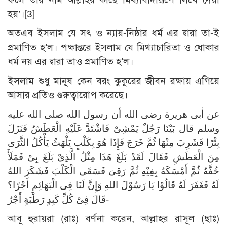
হয়’।
[3]
অতএব ইসলাম যে সৎ ও ন্যায়-নিষ্ঠার ধর্ম এর দ্বারা তা-ই
প্রমাণিত হ’ল। পক্ষান্তরে ইসলাম যে মিথ্যাচারিতা ও ধোকার
ধর্ম নয় এর দ্বারা তাও প্রমাণিত হ’ল।
ইসলাম শুধু মানুষ কেন বরং কুকুরের জীবন রক্ষায় এগিয়ে
আসার প্রতিও গুরুত্বারোপ করেছে।
عن أبى هريرة رضى الله أن رسول الله صلى الله عليه
وسلم قال بَيْنَا رَجُلٌ يَمْشِىْ فَاشْتَدَّ عَلَيْهِ الْعَطَشُ فَنَزَلَ
بِئْرًا فَشَرِبَ مِنْهَا ثُمَّ خَرَجَ فَإِذَا هُوَ بِكَلْبٍ يَلْهَثُ يَأْكُلُ الثَّرَى
مِنَ الْعَطَشِ فَقَالَ لَقَدْ بَلَغَ هَذَا مِثْلُ الَّذِىْ بَلَغَ بِىْ فَمَلَأَ
خُفَّهُ ثُمَّ أَمْسَكَهُ بِفِيْهِ ثُمَّ رَقِىَ فَسَقَى الْكَلْبَ فَشَكَرَ اللهُ
لَهُ فَغَفَرَ لَهُ قَالُوْا يَا رَسُوْلَ اللهِ وَإِنَّ لَنَا فِى الْبَهَائِمِ أَجْرًا؟
قَالَ فِىْ كُلِّ كَبِدٍ رَطْبَةٍ أَجْرٌ-
আবূ হুরায়রা (রাঃ) বর্ণনা করেন, আল্লাহর রাসূল (ছাঃ)