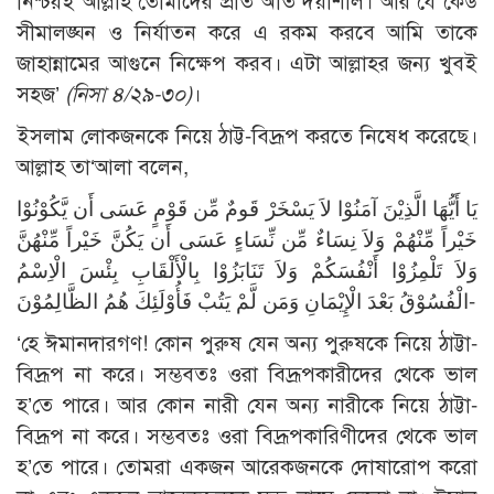
নিশ্চয়ই আল্লাহ তোমাদের প্রতি অতি দয়াশীল। আর যে কেউ
সীমালঙ্ঘন ও নির্যাতন করে এ রকম করবে আমি তাকে
জাহান্নামের আগুনে নিক্ষেপ করব। এটা আল্লাহর জন্য খুবই
সহজ’
(নিসা ৪/২৯-৩০)
।
ইসলাম লোকজনকে নিয়ে ঠাট্ট-বিদ্রূপ করতে নিষেধ করেছে।
আল্লাহ তা‘আলা বলেন,
يَا أَيُّهَا الَّذِيْنَ آمَنُوْا لاَ يَسْخَرْ قَومٌ مِّن قَوْمٍ عَسَى أَن يَّكُوْنُوْا
خَيْراً مِّنْهُمْ وَلاَ نِسَاءٌ مِّن نِّسَاءٍ عَسَى أَن يَكُنَّ خَيْراً مِّنْهُنَّ
وَلاَ تَلْمِزُوْا أَنْفُسَكُمْ وَلاَ تَنَابَزُوْا بِالْأَلْقَابِ بِئْسَ الْاِسْمُ
الْفُسُوْقُ بَعْدَ الْإِيْمَانِ وَمَن لَّمْ يَتُبْ فَأُوْلَئِكَ هُمُ الظَّالِمُوْنَ-
‘হে ঈমানদারগণ! কোন পুরুষ যেন অন্য পুরুষকে নিয়ে ঠাট্টা-
বিদ্রূপ না করে। সম্ভবতঃ ওরা বিদ্রূপকারীদের থেকে ভাল
হ’তে পারে। আর কোন নারী যেন অন্য নারীকে নিয়ে ঠাট্টা-
বিদ্রূপ না করে। সম্ভবতঃ ওরা বিদ্রূপকারিণীদের থেকে ভাল
হ’তে পারে। তোমরা একজন আরেকজনকে দোষারোপ করো