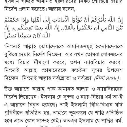
ইসলাম গচ্ছিত আমানত হক্বদারদের নিকট পৌঁছিয়ে দেয়ার
নির্দেশ প্রদান করেছে। আল্লাহ বলেন,
إِنَّ اللّهَ يَأْمُرُكُمْ أَنْ تُؤَدُّوْا الْأَمَانَاتِ إِلَى أَهْلِهَا وَإِذَا حَكَمْتُمْ
بَيْنَ النَّاسِ أَن تَحْكُمُواْ بِالْعَدْلِ إِنَّ اللّهَ نِعِمَّا يَعِظُكُم بِهِ إِنَّ
اللّهَ كَانَ سَمِيْعاً بَصِيْراً-
‘নিশ্চয়ই আল্লাহ তোমাদেরকে আমানতসমূহ হক্বদারদেরকে
বুঝিয়ে দেয়ার নির্দেশ দিচ্ছেন। আর যখন তোমরা লোকজনের
মধ্যে বিচার মীমাংসা করবে, তখন ন্যায়বিচার করবে।
নিশ্চয়ই আল্লাহ তোমাদেরকে কতইনা সুন্দর উপদেশ
দিচ্ছেন। নিশ্চয়ই আল্লাহ সর্বশ্রোতা ও সর্বদ্রষ্টা’
(নিসা ৪/৫৮)
।
উক্ত আয়াতে আল্লাহ পাক আমানত আদায় ও ন্যায়বিচারের
নির্দেশ দিয়েছেন। ইসলাম যে সুন্দর ও ন্যায়-নিষ্ঠার ধর্ম তা-ই
এ আয়াতে বিবৃত হয়েছে। তাই ইসলামী বিধি-বিধান যদি
পৃথিবীতে প্রতিষ্ঠিত হয়, তাহ’লে ভূমন্ডলে যে শান্তি প্রতিষ্ঠিত
হবে এতে কোন সন্দেহ নেই। অতএব ইসলাম যে শান্তির ধর্ম,