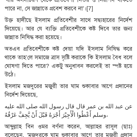
পারে না, সে জান্নাতে প্রবেশ করবে না’।
[7]
উক্ত হাদীছে ইসলাম প্রতিবেশীর সাথে সদ্ব্যহারের নির্দেশ
দিয়েছে। আর যে ব্যক্তি প্রতিবেশীকে কষ্ট দিবে তার জন্য
জান্নাত নিষিদ্ধ করা হয়েছে।
অতএব প্রতিবেশীকে কষ্ট দেয়া যদি ইসলাম নিষিদ্ধ করে
থাকে তাহ’লে সমাজে ত্রাস সৃষ্টি করাকে কি ইসলাম বৈধ বলে
ঘোষণা দিতে পারে? একটু অনুধাবন করলেই তা স্পষ্ট হয়ে
উঠে।
ইসলাম মজদুরের মজুরী তার ঘাম শুকাবার আগে প্রদানের
নির্দেশ দিয়েছে,
عن عبد الله بن عمر قال قال رسول الله صلى الله عليه
وسلم أَعْطُوا الْأَجِيْرَ أَجْرَهُ قَبْلَ أَنْ يَّجِفَّ عَرْقُهُ،
আব্দুল্লাহ বিন ওমর বর্ণনা করেন, আল্লাহর রাসূল (ছাঃ)
বলেছেন, ‘মজদুরকে ঘাম শুকাবার আগে তার মজুরী প্রদান