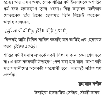
হচ্ছে। আর এসব অসৎ লোক শান্তির ধর্ম ইসলামকে অশান্তির
ধর্ম বলে জনসম্মুখে তুলে ধরছে। কিন্তু আল্লাহর অঙ্গীকার
মোতাবেক তাঁর দ্বীনের হেফাযত তিনি নিজেই করবেন।
আল্লাহ বলেছেন,
إِنَّا نَحْنُ نَزَّلًنَا الذِّكْرَ وَإِنَّا لَهُ لَحَافِظُوْنَ
‘নিশ্চয়ই আমি যিকির নাযিল করেছি আর আমিই এর হেফাযত
করব’
(হিজর ১৫/৯)
।
শান্তির ধর্ম ইসলাম সম্পর্কে যতই লিখা যাক না কেন শেষ হবে
না। এখানে কয়েকটি উদাহরণ পেশ করা হ’ল মাত্র। আশা করি
সত্যসন্ধানীদের অনেকটা সহযোগী হবে। আল্লাহই সঠিক পথ
প্রদর্শক।
মুহাম্মাদ রশীদ
উনাইযা ইসলামিক সেন্টার, সঊদী আরব।