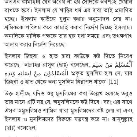
অতএব কামাইটা যেন অবৈধ না হয় সেদিকে অবশ্যই খেয়াল
রাখতে হবে। ইসলাম যে শান্তির ধর্ম এর দ্বারা তাই প্রমাণিত
হচ্ছে। ইসলাম কাউকে যুলুম করার অনুমোদন দেয় না।
শ্রমিককে পরিশ্রম করে কামাই করার নির্দেশ দিচ্ছে ইসলাম।
অন্যদিকে মালিক পক্ষকে তার হক্ব যথা সময়ে এবং তৎক্ষণাৎ
আদায় করার নির্দেশ দিয়েছে।
ইসলাম জিহবা ও হাত দ্বারা কাউকে কষ্ট দিতে নিষেধ
করেছে। আল্লাহর রাসূল (ছাঃ) বলেছেন, اَلْمُسْلِمُ مَنْ سَلِمَ
الْمُسْلِمُوْنَ مِنْ لِسَانِهِ وَيَدِهِ ‘প্রকৃত মুসলিম হ’ল সে, যার
জিহবা ও হাত থেকে অন্য মুসলিম নিরাপদ থাকে’।
[11]
উক্ত হাদীছে যদিও শুধু মুসলিমের কথা উল্লেখ হয়েছে তবুও
তার মানে এটি নয় যে, অমুসলিমকে কষ্ট দিবে। বরং এর সাথে
ঐসব অমুসলিমও শামিল যারা মুসলিমদের কষ্ট দেয় না এবং
ইসলাম ও মুসলিমদের বিরুদ্ধে ষড়যন্ত্র করে না। রাসূলুল্লাহ
(ছাঃ) বলেছেন,