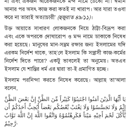
না এবং একজন আরেকজনকে মন্দ নামে ডেকো না। ঈমান
আনার পর অসৎ কাজ করা কতই না খারাপ। আর যারা তওবা
করে না তারাই অত্যাচারী’
(হুজুরাত ৪৯/১১)
।
উক্ত আয়াতে সাধারণ লোকজনকে নিয়ে ঠাট্টা-বিদ্রূপ করা
এবং একে অপরকে দোষারোপ ও মন্দ নামে ডাকাকে নিষেধ
করা হয়েছে। মানুষের মান-সম্ভ্রম রক্ষার জন্য ইসলামের যদি
এরকম নির্দেশ থাকে, তাহ’লে ইসলাম কি সন্ত্রাসী কাজ-কর্মের
নির্দেশ দিতে পারে? একটু ভাবলেই তা অনুমেয়। অতএব
ইসলাম যে শান্তির ধর্ম এর দ্বারা তা-ই প্রমাণিত হচ্ছে।
ইসলাম পরনিন্দা করতে নিষেধ করেছে। আল্লাহ তা‘আলা
বলেন,
يَا أَيُّهَا الَّذِيْنَ آمَنُوا اجْتَنِبُوْا كَثِيْراً مِّنَ الظَّنِّ إِنَّ بَعْضَ الظَّنِّ
إِثْمٌ وَلَا تَجَسَّسُوْا وَلَا يَغْتَبْ بَّعْضُكُم بَعْضاً أَيُحِبُّ أَحَدُكُمْ أَن
يَّأْكُلَ لَحْمَ أَخِيْهِ مَيْتاً فَكَرِهْتُمُوْهُ وَاتَّقُوا اللَّهَ إِنَّ اللَّهَ تَوَّابٌ
رَّحِيْمٌ-