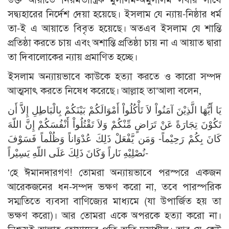
সদ্ব্যহারের নির্দেশ দেয়া হয়েছে। ইসলাম যে ন্যায়-নিষ্ঠার ধর্ম
তা-ই এ আয়াতে বিবৃত হয়েছে। অতএব ইসলাম যে শান্তি
প্রতিষ্ঠা করতে চায় এবং অশান্তি প্রতিষ্ঠা চায় না এ আয়াত দ্বারা
তা দিবালোকের ন্যায় প্রমাণিত হচ্ছে।
ইসলাম অন্যায়ভাবে কাউকে হত্যা করতে ও কারো সম্পদ
আত্মসাৎ করতে নিষেধ করেছে। আল্লাহ তা‘আলা বলেন,
يَا أَيُّهَا الَّذِيْنَ آمَنُواْ لاَ تَأْكُلُواْ أَمْوَالَكُمْ بَيْنَكُمْ بِالْبَاطِلِ إِلاَّ أَن
تَكُوْنَ تِجَارَةً عَنْ تَرَاضٍ مِّنْكُمْ وَلاَ تَقْتُلُواْ أَنْفُسَكُمْ إِنَّ اللّهَ
كَانَ بِكُمْ رَحِيْماً- وَمَن يَّفْعَلْ ذَلِكَ عُدْوَاناً وَظُلْماً فَسَوْفَ
نُصْلِيْهِ نَاراً وَكَانَ ذَلِكَ عَلَى اللّهِ يَسِيْراً-
‘হে ঈমানদারগণ! তোমরা অন্যায়ভাবে পরস্পরে একজন
আরেকজনের ধন-সম্পদ ভক্ষণ করো না, তবে পারস্পরিক
সম্মতিতে ব্যবসা বাণিজ্যের মাধ্যমে (যা উপার্জিত হয় তা
ভক্ষণ করো)। আর তোমরা একে অপরকে হত্যা করো না।