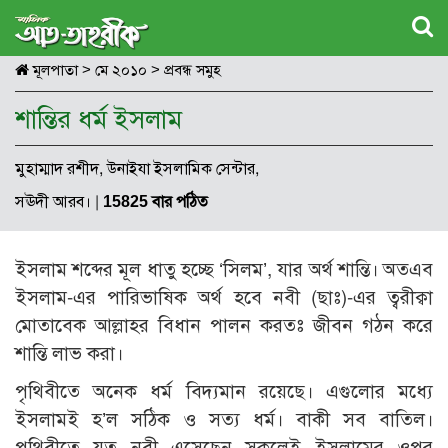
মূলপাতা
>
মে ২০১০
>
প্রবন্ধ সমুহ
শান্তির ধর্ম ইসলাম
মুহাম্মাদ রশীদ, উনাইযা ইসলামিক সেন্টার,
সঊদী আরব।
|
15825 বার পঠিত
ইসলাম শব্দের মূল ধাতু হচ্ছে ‘সিলম’, যার অর্থ শান্তি। অতএব
ইসলাম-এর পারিভাষিক অর্থ হবে নবী (ছাঃ)-এর ত্বরীক্বা
মোতাবেক আল্লাহর বিধান পালন করতঃ জীবন গঠন করে
শান্তি লাভ করা।
পৃথিবীতে অনেক ধর্ম বিদ্যমান রয়েছে। এগুলোর মধ্যে
ইসলামই হ’ল সঠিক ও সত্য ধর্ম। বাকী সব বাতিল।
পৃথিবীতে যত নবী এসেছেন সকলেই ইসলামের ওপর