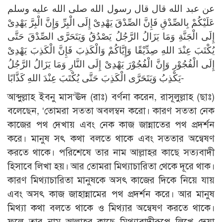
عن عبد الله قال قال رسول الله صلى الله عليه وسلم
عَلَيْكُمْ بِالصِّدْقِ فَإِنَّ الصِّدْقَ يَهْدِىْ إِلَى الْبِرِّ وَإِنَّ الْبِرَّ يَهْدِىْ
إِلَى الْجَنَّةِ وَمَا يَزَالُ الرَّجُلُ يَصْدُقُ وَيَتَحَرَّى الصِّدْقَ حَتَّى
يُكْتَبَ عِنْدَ اللهِ صِدِّيْقًا وَإِيَّاكُمْ وَالْكَذِبَ فَإِنَّ الْكَذِبَ يَهْدِىْ
إِلَى الْفُجُوْرِ وَإِنَّ الْفُجُوْرَ يَهْدِىْ إِلَى النَّارِ وَمَا يَزَالُ الرَّجُلُ
يَكْذِبُ وَيَتَحَرَّى الْكَذِبَ حَتَّى يُكْتَبَ عِنْدَ اللهِ كَذَّابًا-
আব্দুল্লাহ ইবনু মাস‘ঊদ (রাঃ) বর্ণনা করেন, রাসূলুল্লাহ (ছাঃ)
বলেছেন, ‘তোমরা সততা অবলম্বন করো। কারণ সততা নেক
কাজের পথ দেখায় এবং নেক কাজ জান্নাতের পথ প্রদর্শন
করে। মানুষ সৎ কথা বলতে থাকে এবং সততার অন্বেষণ
করতে থাকে। পরিশেষে তার নাম আল্লাহর কাছে সত্যবাদী
হিসাবে লিখা হয়। আর তোমরা মিথ্যাচারিতা থেকে দূরে থাক।
কারণ মিথ্যাচারিতা মানুষকে অসৎ কাজের দিকে নিয়ে যায়
এবং অসৎ কাজ জাহান্নামের পথ প্রদর্শন করে। আর মানুষ
মিথ্যা কথা বলতে থাকে ও মিথ্যার অন্বেষণ করতে থাকে।
ফলে তার নাম আল্লাহর কাছে মিথ্যাবাদীরূপে লিখে দেয়া