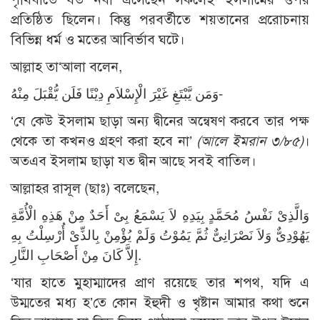
প্রতিষ্ঠিত ছিলেন। কিন্তু পরবর্তীতে শয়তানের প্ররোচনায়
বিভিন্ন ধর্ম ও মতের আবির্ভাব ঘটে।
আল্লাহ তা‘আলা বলেন,
وَمَن يَّبْتَغِ غَيْرَ الْإِسْلاَمِ دِيْنًا فَلَن يُّقْبَلَ مِنْهُ-
‘যে কেউ ইসলাম ছাড়া অন্য দ্বীনের অন্বেষণ করবে তার পক্ষ
থেকে তা কখনও গ্রহণ করা হবে না’
(আলে ইমরান ৩/৮৫)
।
অতএব ইসলাম ছাড়া যত দ্বীন আছে সবই বাতিল।
আল্লাহর রাসূল (ছাঃ) বলেছেন,
وَالَّذِىْ نَفْسُ مُحَمَّدٍ بِيَدِهِ لاَ يَسْمَعُ بِىْ أَحَدٌ مِنْ هَذِهِ الْأُمَّةِ
يَهُوْدِىٌّ وَلاَ نَصْرَانِىٌّ ثُمَّ يَمُوْتُ وَلَمْ يُؤْمِنْ بِالذِّىْ أُرْسِلْتُ بِهِ
إِلاَّ كَانَ مِنْ أَصْحَابِ النَّارِ.
‘যার হাতে মুহাম্মাদের প্রাণ রয়েছে তার শপথ, যদি এ
উম্মতের মধ্য হ’তে কোন ইহুদী ও খৃষ্টান আমার কথা শুনে