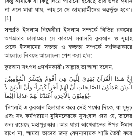
কিন্তু আমাকে যা কিছু দিয়ে পাঠানো হয়েছে তার উপর ঈমান
না এনে মারা যায়, তাহ’লে সে জাহান্নামীদের অন্তর্ভুক্ত হবে’।
[1]
সম্প্রতি ইসলাম বিদ্বেষীরা ইসলাম সম্পর্কে বিভিন্ন রকমের
অপপ্রচার চালাচ্ছে। সে কারণে সরাসরি কুরআন ও সুন্নাহ
থেকে ইসলামের সততা ও স্বচ্ছতা সম্পর্কে সংক্ষিপ্তাকারে
আলোচ্য নিবন্ধে আলোচনা পেশ করা হ’ল:
কুরআন সৎপথ প্রদর্শনকারী। আল্লাহ তা‘আলা বলেন,
إِنَّ هَـذَا الْقُرْآنَ يَهْدِيْ لِلَّتِيْ هِيَ أَقْوَمُ وَيُبَشِّرُ الْمُؤْمِنِيْنَ
الَّذِيْنَ يَعْمَلُوْنَ الصَّالِحَاتِ أَنَّ لَهُمْ أَجْراً كَبِيْراً- وأَنَّ الَّذِيْنَ لاَ
يُؤْمِنُوْنَ بِالْآخِرَةِ أَعْتَدْنَا لَهُمْ عَذَاباً أَلِيْماً-
‘নিশ্চয়ই এ কুরআন হিদায়াত করে সেই পথের দিকে, যা সুদৃঢ়
এবং সৎ কর্মপরায়ণ মুমিনদেরকে সুসংবাদ দেয় যে, তাদের
জন্য রয়েছে মহাপুরস্কার। আর যারা আখেরাতের উপর ঈমান
রাখে না, আমরা তাদের জন্য বেদনাদায়ক শাস্তি তৈরী করে