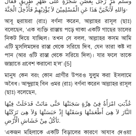
وسلم مَرَّ رَجُلٌ بِغُصْنِ شَجَرَةٍ عَلَى ظَهْرِ طَرِيْقٍ فَقَالَ
وَاللهِ لَأُنَحِّيَنَّ هَذَا عَنِ الْمُسْلِمِيْنَ لاَ يُؤْذِيْهِمْ فَأُذْخِلَ الْجَنَّةَ-
আবূ হুরায়রা (রাঃ) বর্ণনা করেন, আল্লাহর রাসূল (ছাঃ)
বলেছেন, ‘এক ব্যক্তি রাস্তায় পড়ে থাকা একটি গাছের ডালের
নিকট দিয়ে যাচ্ছিল। তখন সে বলল, আল্লাহর কসম আমি
এটি মুসলিমদের রাস্তা থেকে সরিয়ে দিব, যেন তারা কষ্ট না
পান (আর ওটি রাস্তা থেকে সরিয়ে দিল)। যার ফলে তাকে
জান্নাতে প্রবেশ করানো হ’ল’।
[5]
মানুষ কেন বরং কোন প্রাণীর উপরও যুলুম করা ইসলামে
অবৈধ। আব্দুল্লাহ বিন ওমর (রাঃ) বর্ণনা করেন আল্লাহর রাসূল
(ছাঃ) বলেছেন,
عُذِّبَتِ امْرَأَةٌ فِىْ هِرَّةٍ سَجَنَتْهَا حَتَّى مَاتَتْ فَدَخَلَتْ فِيْهَا
النَّارَ لاَ هِىَ أَطْعَمَتْهَا وَسَقَتْهَا إِذْ حَبَسَتْهَا وَلاَ هِىَ تَرَكَتْهَا
تَأكُلُ مِنْ خَشَاشِ الْأَرْضِ.
‘একজন মহিলাকে একটি বিড়ালের কারণে আযাব দেওয়া