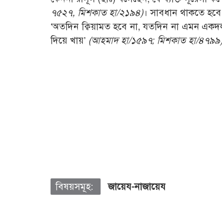
৭৫২৭, মিশকাত হা/২১৯৪)
। সাবধান থাকতে হবে ব
‘অতদিন ক্বিয়ামত হবে না, যতদিন না এমন একদ
দিয়ে খায়’
(আহমাদ হা/১৫৯৭; মিশকাত হা/৪৭৯৯
বিষয়সমূহ:
জায়েয-নাজায়েয