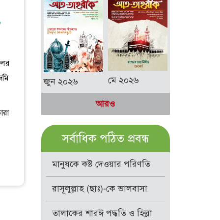
।
লের
জমি
মে ২০২৬
জুন ২০২৬
আরও
ারা
সর্বাধিক পঠিত প্রবন্ধ
মানুষকে কষ্ট দেওয়ার পরিণতি
রাসূলুল্লাহ (ছাঃ)-কে ভালবাসা
তালাকের শারঈ পদ্ধতি ও হিল্লা