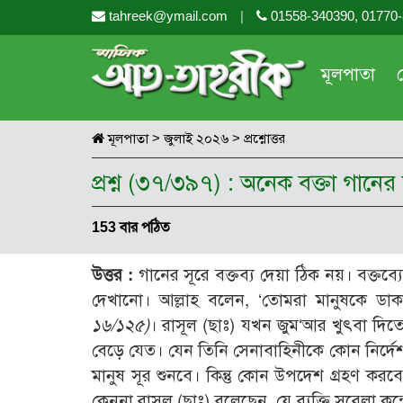
tahreek@ymail.com
|
01558-340390, 01770
মূলপাতা
মূলপাতা
>
জুলাই ২০২৬
>
প্রশ্নোত্তর
প্রশ্ন (৩৭/৩৯৭) : অনেক বক্তা গান
153 বার পঠিত
উত্তর :
গানের সূরে বক্তব্য দেয়া ঠিক নয়। বক্তব্যে
দেখানো। আল্লাহ বলেন, ‘তোমরা মানুষকে ডাক তো
১৬/১২৫)
। রাসূল (ছাঃ) যখন জুম‘আর খুৎবা দিতে
বেড়ে যেত। যেন তিনি সেনাবাহিনীকে কোন নির্দেশ
মানুষ সূর শুনবে। কিন্তু কোন উপদেশ গ্রহণ কর
কেননা রাসূল (ছাঃ) বলেছেন, যে ব্যক্তি সূরেলা ক