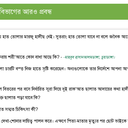
বিভাগের আরও প্রবন্ধ
 সময় হাত তোলার মারফূ হাদীছ নেই। সুতরাং হাত তোলা যাবে না বলে জনৈক আ
ঁচু করায় শরী‘আতে কোন বাধা আছে কি? -
-মাহবূব হাসানআলমডাঙ্গা, চুয়াডাঙ্গা।
া চারটি বস্ত্ত নিজ হাতে সৃষ্টি করেছেন। অন্যগুলোকে তার নির্দেশে আপনা আ
ে বিতরের পর বসে নির্ধারিত সূরা দিয়ে দুই রাক‘আত ছালাত আদায়ের কথা হাদ
্ত ছালাত পড়া যাবে কি?
ী‘আত সম্মত চিকিৎসা কী?
য় দেখা-শোনার দায়িত্ব পালন করে। এক্ষণে পিতা-মাতার মৃত্যুর পর ছোট ভাইকে