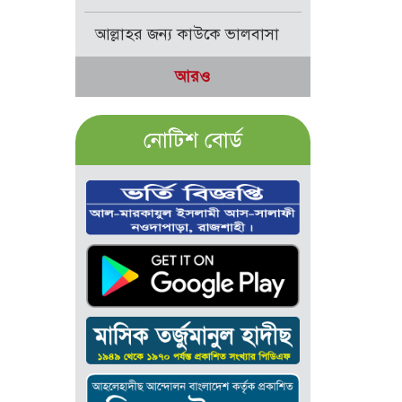
আল্লাহর জন্য কাউকে ভালবাসা
আরও
নোটিশ বোর্ড