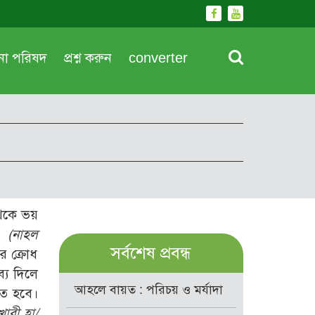
দনা পরিষদ
প্রশ্ন করুন
converter
 থেকে ভয়
..
(নাহল
সর্বশেষ প্রবন্ধ
র ক্রোধ
ব্য দিলে
আহলে বায়ত : পরিচয় ও মর্যাদা
তে হবে।
ুখারী হা/