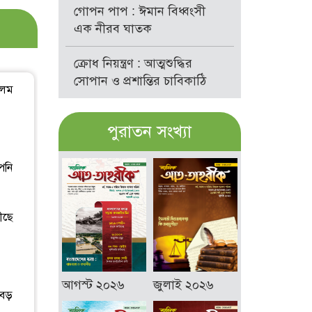
গোপন পাপ : ঈমান বিধ্বংসী
এক নীরব ঘাতক
ক্রোধ নিয়ন্ত্রণ : আত্মশুদ্ধির
সোপান ও প্রশান্তির চাবিকাঠি
লেম
পুরাতন সংখ্যা
পনি
ীছে
আগস্ট ২০২৬
জুলাই ২০২৬
 বড়