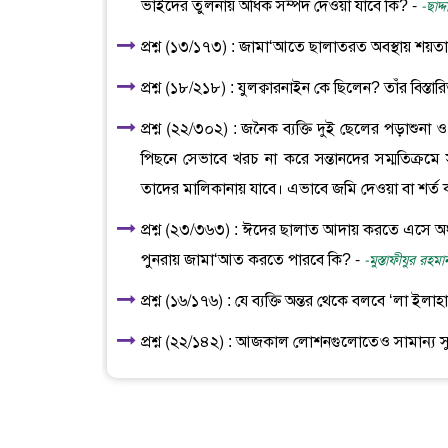
ভাইদের তুলনায় অধিক সম্পদ দেওয়া যাবে কি? -
-ছাদ
প্রশ্ন (১৩/১৭৩) : জামা‘আতে ছালাতরত অবস্থায় শয়ত
প্রশ্ন (১৮/২১৮) : যুলক্বারনাইন কে ছিলেন? তাঁর বিস্
প্রশ্ন (২২/৩০২) : জনৈক ব্যক্তি দুই ছেলের পড়াশুনা 
পিছনে সেভাবে খরচ না করে সন্তানদের সম্মতিক্রমে 
তাদের মালিকানায় যাবে। এভাবে জমি দেওয়া বা শর্ত
প্রশ্ন (২৩/৩৬৩) : ঈদের ছালাত আদায় করতে এসে অর্
পুনরায় জামা‘আত করতে পারবে কি? -
-মুস্তাফীযুর রহম
প্রশ্ন (১৬/১৭৬) : যে ব্যক্তি অন্তর থেকে বলবে ‘লা ইলাহা
প্রশ্ন (২২/১৪২) : আজকাল লোশনগুলোতেও সামান্য সু