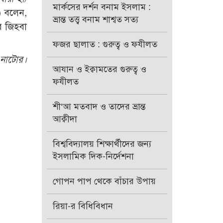
মার্কসের দর্শন বনাম ইসলাম :
) বলেন,
ভ্রান্ত তত্ত্ব বনাম শাশ্বত সত্য
র জিহবা
ফজর ছালাত : গুরুত্ব ও ফযীলত
, নাটোর।
আযান ও ইক্বামতের গুরুত্ব ও
ফযীলত
শী‘আ মতবাদ ও তাদের ভ্রান্ত
আক্বীদা
বিশ্ববিদ্যালয় শিক্ষার্থীদের জন্য
ইসলামিক দিক-নির্দেশনা
গোপন পাপ থেকে বাঁচার উপায়
রিয়া-র বিধিবিধান