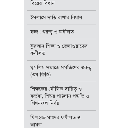
বিয়ের বিধান
ইসলামে দাড়ি রাখার বিধান
হজ্জ : গুরুত্ব ও ফযীলত
কুরআন শিক্ষা ও তেলাওয়াতের
ফযীলত
মুসলিম সমাজে মসজিদের গুরুত্ব
(৩য় কিস্তি)
শিক্ষকের মৌলিক দায়িত্ব ও
কর্তব্য, শিশুর পাঠদান পদ্ধতি ও
শিখনফল নির্ণয়
যিলহজ্জ মাসের ফযীলত ও
আমল