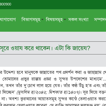
-800900
যোগাযোগ
বিভাগসমূহ
বিষয়সমূহ
সকল সংখ্যা
সম্পা
সম্পাদকীয়
জায়েয-নাজায়েয
গ্রন্থ পর্যালোচনা
আক্বীদা বা বিশ্বাস
ের সূরে ওয়ায করে থাকেন। এটা কি জায়েয?
দরসে কুরআন
শিক্ষা ও সংস্কৃতি
দরসে হাদীছ
নারী সমাজ
প্রবন্ধ সমুহ
আত্মশুদ্ধি
র উদ্দেশ্য হবে মানুষকে জান্নাতের পথ প্রদর্শন করা ও জাহান্নাম
সাময়িক প্রসঙ্গ
পরকাল
মাদের প্রভুর রাস্তায় প্রজ্ঞা ও সুন্দর উপদেশের মাধ্যমে’.
সময়ের ভাবনা
নীতি-নৈতিকতা
ন, তখন তাঁর দু’চোখ লাল হয়ে যেত। তাঁর কণ্ঠ উঁচু হ’ত এবং তাঁ
 দিচ্ছেন’
(মুসলিম হা/২০৪২; মিশকাত হা/১৪০৭)
। সূর দিয়ে বক্ত
মহিলা অঙ্গন
তারবিয়াত
বে না। অবশ্য কুরআনের আয়াতসমূহ সুন্দর কন্ঠে তেলাওয়াত কর
আরও
আরও
ন্ঠে কুরআন তেলাওয়াত করেনা, সে ব্যক্তি আমাদের দলভুক্ত নয়’
(ব