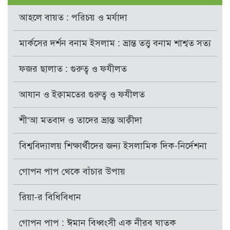
আহলে বায়ত : পরিচয় ও মর্যাদা
মার্কসের দর্শন বনাম ইসলাম : ভ্রান্ত তত্ত্ব বনাম শাশ্বত সত্য
ফজর ছালাত : গুরুত্ব ও ফযীলত
আযান ও ইক্বামতের গুরুত্ব ও ফযীলত
শী‘আ মতবাদ ও তাদের ভ্রান্ত আক্বীদা
বিশ্ববিদ্যালয় শিক্ষার্থীদের জন্য ইসলামিক দিক-নির্দেশনা
গোপন পাপ থেকে বাঁচার উপায়
রিয়া-র বিধিবিধান
গোপন পাপ : ঈমান বিধ্বংসী এক নীরব ঘাতক