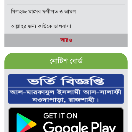
যিলহজ্জ মাসের ফযীলত ও আমল
আল্লাহর জন্য কাউকে ভালবাসা
আরও
নোটিশ বোর্ড