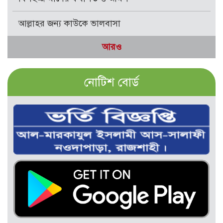
আল্লাহর জন্য কাউকে ভালবাসা
আরও
নোটিশ বোর্ড