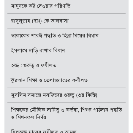
মানুষকে কষ্ট দেওয়ার পরিণতি
রাসূলুল্লাহ (ছাঃ)-কে ভালবাসা
তালাকের শারঈ পদ্ধতি ও হিল্লা বিয়ের বিধান
ইসলামে দাড়ি রাখার বিধান
হজ্জ : গুরুত্ব ও ফযীলত
কুরআন শিক্ষা ও তেলাওয়াতের ফযীলত
মুসলিম সমাজে মসজিদের গুরুত্ব (৩য় কিস্তি)
শিক্ষকের মৌলিক দায়িত্ব ও কর্তব্য, শিশুর পাঠদান পদ্ধতি
ও শিখনফল নির্ণয়
যিলহজ্জ মাসের ফযীলত ও আমল