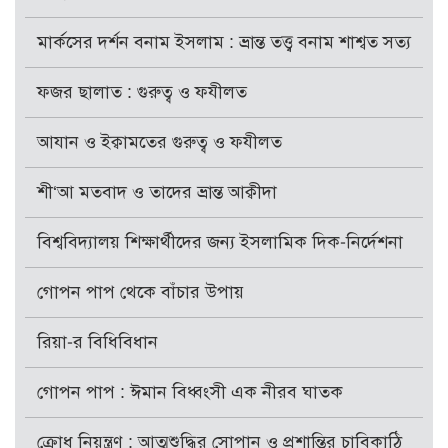
মার্কসের দর্শন বনাম ইসলাম : ভ্রান্ত তত্ত্ব বনাম শাশ্বত সত্য
ফজর ছালাত : গুরুত্ব ও ফযীলত
আযান ও ইক্বামতের গুরুত্ব ও ফযীলত
শী‘আ মতবাদ ও তাদের ভ্রান্ত আক্বীদা
বিশ্ববিদ্যালয় শিক্ষার্থীদের জন্য ইসলামিক দিক-নির্দেশনা
গোপন পাপ থেকে বাঁচার উপায়
রিয়া-র বিধিবিধান
গোপন পাপ : ঈমান বিধ্বংসী এক নীরব ঘাতক
ক্রোধ নিয়ন্ত্রণ : আত্মশুদ্ধির সোপান ও প্রশান্তির চাবিকাঠি