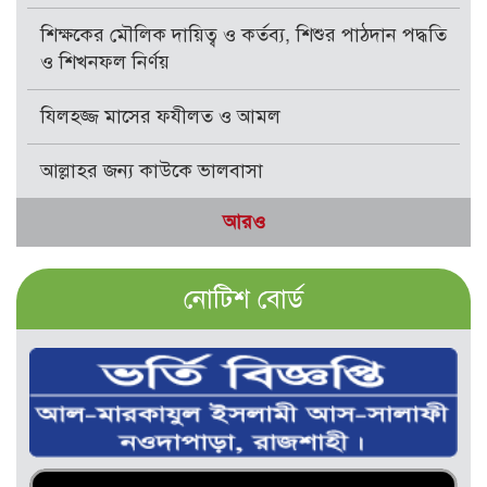
শিক্ষকের মৌলিক দায়িত্ব ও কর্তব্য, শিশুর পাঠদান পদ্ধতি
ও শিখনফল নির্ণয়
যিলহজ্জ মাসের ফযীলত ও আমল
আল্লাহর জন্য কাউকে ভালবাসা
আরও
নোটিশ বোর্ড