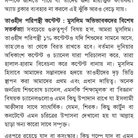
সম্পর্কে জানতে পারে যা তাদের জন্য মারাত্মক ক্ষতিকর।
অ্যাড ব্লকার ব্যবহার না করলে এই ঝুঁকি আরও বেড়ে যায়।
তাওহীদ পরিপন্থী কন্টেন্ট : মুসলিম অভিভাবকদের বিশেষ
সতর্কতা!
সবচেয়ে গুরুত্বপূর্ণ বিষয় হ’ল, আমরা মুসলিম।
তাওহীদ পরিপন্থী ১% কন্টেন্টও যদি শিশুদের সামনে আসে,
তাহ’লেও তা থেকে বিরত রাখতে হবে। বর্তমান দুনিয়ার
অধিকাংশ কন্টেন্ট ও চ্যানেল যারা পরিচালনা করে, তারা
হালাল-হারাম বিবেচনা করে কন্টেন্ট বানায় না। মুসলিম
হিসাবে আমাদের সন্তানদের হৃদয়ে তাওহীদের দৃঢ় ভিত্তি
স্থাপন করা আমাদের প্রথম এবং প্রধান দায়িত্ব। অনেক
জনপ্রিয় শিশুতোষ চ্যানেল, এমনকি ‘শিক্ষামূলক’ বা ‘বিজ্ঞান’
বিষয়ক চ্যানেলগুলোও এমন কিছু উপাদান রাখে যা ইসলামী
আক্বীদার সাথে সাংঘর্ষিক। যেমন, শিরক। কিছু কার্টুন বা
কনটেন্টে এমন চরিত্রের উপাসনা দেখানো হয় যা আল্লাহ
ছাড়া অন্য কারো সাথে সম্পৃক্ত।
এরপরে রয়েছে যাদু বা কুসংস্কার। কিছু গল্পে যাদু বা এমন