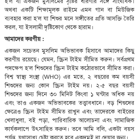
হ’ল যা একজন মুসলিমের সৃষ্টির ধারণার সঙ্গে সাংঘর্ষিক।
অথবা একটি শিক্ষামূলক রাইমে এমন গান বা মিউজিক
ব্যবহার করা হ’ল যা শিশুর মনে সঙ্গীতের প্রতি আসক্তি তৈরি
করল, যা ইসলামী দৃষ্টিকোণ থেকে হারাম।
আমাদের করণীয় :
একজন সচেতন মুসলিম অভিভাবক হিসাবে আমাদের কিছু
করণীয় রয়েছে। যেমন, স্ক্রিন টাইম সীমিত করুন। সর্বপ্রথম
পদক্ষেপ হ’ল শিশুদের স্ক্রিন টাইম কঠোরভাবে সীমিত করা।
বিশ্ব স্বাস্থ্য সংস্থা (WHO) এর মতে, ২ বছরের কম বয়সী
শিশুদের জন্য কোন স্ক্রিন টাইম নয়। ২-৫ বছর বয়সী
শিশুদের জন্য দিনে ৩০ মিনিট কিংবা ১ ঘন্টার অধিক নয়
এবং তাও একজন অভিভাবকের তত্ত্বাবধানে। বড় শিশুদের
ক্ষেত্রেও স্ক্রিন টাইম সীমিত রাখুন এবং তাদেরকে বাইরের
খেলাধুলা, বই পড়া, পারিবারিক আলোচনা এবং সামাজিক
কার্যকলাপে উৎসাহিত করুন। তবে আমি বলি, একটা বয়স
পর্যন্ত, যথাসাধ্য চেষ্টা করতে হবে একদমই না দেয়ার জন্য।