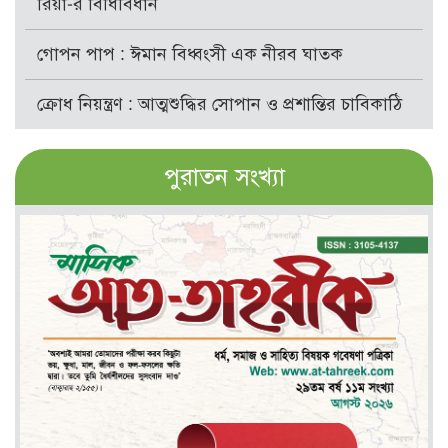
রিয়া-র বিধিবিধান
গোপন পাপ : ঈমান বিধ্বংসী এক নীরব ঘাতক
ক্রোধ নিয়ন্ত্রণ : আত্মশুদ্ধির সোপান ও প্রশান্তির চাবিকাঠি
পুরাতন সংখ্যা