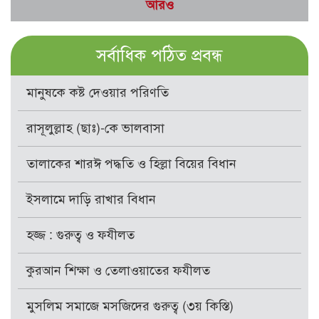
আরও
সর্বাধিক পঠিত প্রবন্ধ
মানুষকে কষ্ট দেওয়ার পরিণতি
রাসূলুল্লাহ (ছাঃ)-কে ভালবাসা
তালাকের শারঈ পদ্ধতি ও হিল্লা বিয়ের বিধান
ইসলামে দাড়ি রাখার বিধান
হজ্জ : গুরুত্ব ও ফযীলত
কুরআন শিক্ষা ও তেলাওয়াতের ফযীলত
মুসলিম সমাজে মসজিদের গুরুত্ব (৩য় কিস্তি)