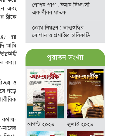
গোপন পাপ : ঈমান বিধ্বংসী
নেন এবং
এক নীরব ঘাতক
্ত্রীকে
ক্রোধ নিয়ন্ত্রণ : আত্মশুদ্ধির
সোপান ও প্রশান্তির চাবিকাঠি
৩৪)
। এর
যদি আমি
তিরমিযী
পুরাতন সংখ্যা
ভাল করা।
্ছন্ন ও
দিয়ে গড়ে
 শারীরিক
া, কথায়-
আগস্ট ২০২৬
জুলাই ২০২৬
া-মায়ের