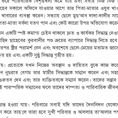
তে করে পারিবারিক বিশৃঙখলা কমে যায় এবং সবাই নিজ নিজ 
াহেব সকালে অফিসে যাওয়ার আগে তার পিতা-মাতার ওষুধ খা
ের খাবারের ব্যবস্থা করেন। সন্ধ্যায় ছেলে মুছ‘আব দাদা-দাদীর 
া পিতা-মাতা সর্বদা যতণ পান এবং কেউ কারো উপর অভিযোগ করে
 এমন একটি স্পষ্ট কমান্ড চেইন থাকলে দ্রুত ও কার্যকর সিদ্ধান্ত নেও
জাহিদ ছাহেবের কুরবানীর পশু ক্রয়ের ব্যাপারে সিদ্ধান্ত নিতে হবে
পর স্ত্রীর পরামর্শ নেন এবং অবশেষে ছেলে-মেয়ের মতামত জা
য় এবং একটি সুষ্ঠু সিদ্ধান্ত গৃহীত হয়।
ধি পায়। প্রত্যেকে যখন নিজের অবস্থান ও দায়িতব বুঝে কাজ ক
মন নুছরাত বেগম তার স্বামীর সিদ্ধান্তকে সম্মান করেন এবং স
ে গুরুতব দেন এবং তার ব্যক্তিতবকে সম্মান করেন। তাদের সন্তা
য়। এই পারস্পরিক সম্মানের ফলে তাদের দাম্পত্য ও পারিবারিক জীব
মতপ্রাপ্ত হওয়া যায়। পরিবারে সবাই যদি তাদের দৈননিদন যেক
রণ করে তাহ’লে তারা হবে সুখী পরিবার ও আললাহ তা‘আলার পক