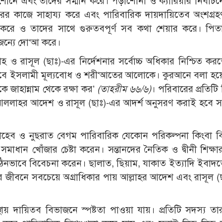
োনে এবং তাদের সম্মান করে। পড়াশোনা ও ক্যারিয়ার নির্বাচন
রের কাজে সাহায্য করে এবং পারিবারিক দায়দায়িতেব অংশগ্র
করে ও তাদের সাথে গুরুতবপূর্ণ সব কথা শেয়ার করে। পিত
জন্যে দো‘আ করে।
হ ও রাসূল (ছাঃ)-এর নির্দেশনার সর্বোচ্চ অধিকার নিশ্চিত কর
িত হবে ইসলামী মূল্যবোধ ও শরী‘আতের আলোকে। কুরআনে বলা হয়ে
জাহান্নাম থেকে রক্ষা কর’
(তাহরীম ৬৬/৬)
। পরিবারের প্রতিটি সি
আললাহর আদেশ ও রাসূল (ছাঃ)-এর আদর্শ অনুসরণ করাই হবে
 ছাহেব ও নুছরাত বেগম পারিবারিক যেকোন পরিকল্পনা কিংবা 
ান খোঁজার চেষ্টা করেন। সন্তানদের নৈতিক ও দ্বীনী শিক্ষার ব
িনভাবে বিবেচনা করেন। ছালাত, ছিয়াম, যাকাত ইত্যাদি ইবাদত
র জীবনে সবচেয়ে অগ্রাধিকার পায় আল্লাহর আদেশ এবং রাসূল (
্থায় দায়িতব বিভাজনে স্পষ্টতা পাওয়া যায়। প্রতিটি সদস্য তার