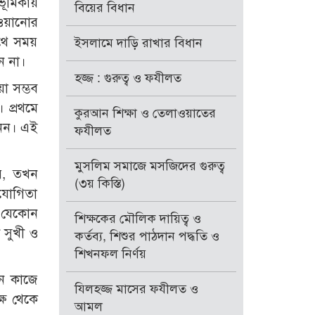
ভূমিকায়
বিয়ের বিধান
ওয়ানোর
সাথে সময়
ইসলামে দাড়ি রাখার বিধান
ন না।
হজ্জ : গুরুত্ব ও ফযীলত
য়া সম্ভব
। প্রথমে
কুরআন শিক্ষা ও তেলাওয়াতের
নেন। এই
ফযীলত
মুসলিম সমাজে মসজিদের গুরুত্ব
রে, তখন
(৩য় কিস্তি)
হযোগিতা
ন যেকোন
শিক্ষকের মৌলিক দায়িত্ব ও
ন সুখী ও
কর্তব্য, শিশুর পাঠদান পদ্ধতি ও
শিখনফল নির্ণয়
োন কাজে
যিলহজ্জ মাসের ফযীলত ও
্ষ থেকে
আমল