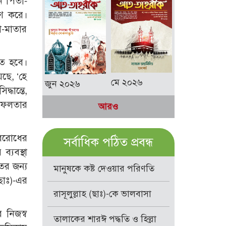
ে পিতা-
হণ করে।
া-মাতার
তে হবে।
ছে, ‘হে
মে ২০২৬
জুন ২০২৬
দ্ধান্তে,
 সফলতার
আরও
বিরোধের
সর্বাধিক পঠিত প্রবন্ধ
্যবস্থা
ের জন্য
মানুষকে কষ্ট দেওয়ার পরিণতি
ছাঃ)-এর
রাসূলুল্লাহ (ছাঃ)-কে ভালবাসা
 নিজস্ব
তালাকের শারঈ পদ্ধতি ও হিল্লা