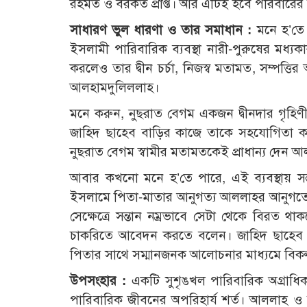
রহমত ও বরকত প্রাপ্ত। আর এটিই হবে পরিবারের 
সাধারণ ভুল ধারণা ও তার সমাধান :
মনে হ’তে
ইসলামী পারিবারিক ব্যবস্থা নারী-পুরুষের মধ্যকার 
করলেও তার দ্বীন চর্চা, নিজস্ব মতামত, সম্পত্তির অ
আলহামদুলিললাহ।
মনে করুন, নুছরাত বেগম একজন দ্বীনদার গৃহিণী
জাহিদ ছাহেব বাড়ির কাজে তাকে সহযোগিতা করেন
নুছরাত বেগম স্বামীর মতামতকেই প্রাধান্য দেন আলল
আবার কখনো মনে হ’তে পারে, এই ব্যবস্থায় সন্
ইসলামে পিতা-মাতার আনুগত্য আললাহর আনুগত্য
সেক্ষেত্রে সন্তান নম্রভাবে সেটা থেকে বিরত 
চাকরিতে আবেদন করতে বলেন। জাহিদ ছাহেব 
পিতার সাথে সম্মানজনক আলোচনার মাধ্যমে বিকল্
উপসংহার :
একটি সুশৃঙখল পারিবারিক অগ্রাধিকার
পারিবারিক জীবনের অপরিহার্য শর্ত। আললাহ ও তাঁ