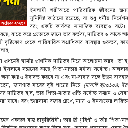
ইসলামী শরী‘আতে পারিবারিক জীবনের জন্
সুনির্দিষ্ট কাঠামো রয়েছে, যা শুধু ধর্মীয় নির্দে
বরং একটি কার্যকর সামাজিক ব্যবস্থাও বটে
জিয়েছে, যাতে করে প্রত্যেকে জানে তার কর্তব্য, দায়িতব ও কাকে আ
িকোণ থেকে পারিবারিক অগ্রাধিকার ব্যবস্থার গুরুতব, কার্
ললাহ।
 প্রথমেই স্বামীর প্রাথমিক দায়িতব নিয়ে আলোচনা করব। তা হ’ল
 ইসলামে সন্তানের কাছে পিতা-মাতার মর্যাদা সর্বোচ্চ। আললা
 অন্য কারও ইবাদত করবে না এবং মা-বাবার সঙ্গে উত্তম ব্যবহা
েছেন, ‘জানণাত মায়ের দুই পায়ের নিচে’
(নাসাঈ হা/৩১০৪; ইর
 দায়িতব হ’ল, তার পিতা-মাতার প্রতি সর্বোচ্চ সম্মান ও সেবা 
 করা যাবে। বরং ভারসাম্য বজায় রেখে, ন্যায় ও ইনসাফের দায়ি
ব একজন ব্যস্ত চাকুরিজীবী। তার স্ত্রী গৃহিণী ও তাঁর পিতা-মাত
 জন্য নিয়মিত ডাক্তারের কাছে নিয়ে যান। তাদের পসনেদর খাবার ত