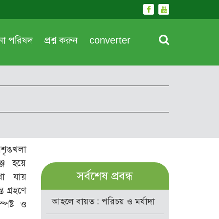
দনা পরিষদ
প্রশ্ন করুন
converter
িশৃঙখলা
্জ হয়ে
সর্বশেষ প্রবন্ধ
খা যায়
ত গ্রহণে
আহলে বায়ত : পরিচয় ও মর্যাদা
্পষ্ট ও