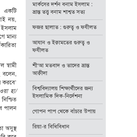
মার্কসের দর্শন বনাম ইসলাম :
য একটি
ভ্রান্ত তত্ত্ব বনাম শাশ্বত সত্য
শনাই নয়,
ফজর ছালাত : গুরুত্ব ও ফযীলত
। ইসলাম
গে মান্য
আযান ও ইক্বামতের গুরুত্ব ও
যকারিতা
ফযীলত
 স্বামী
শী‘আ মতবাদ ও তাদের ভ্রান্ত
আক্বীদা
হ বলেন,
র করবে’
বিশ্ববিদ্যালয় শিক্ষার্থীদের জন্য
ওয়া হা/
ইসলামিক দিক-নির্দেশনা
নিশ্চিত
তব পালন
গোপন পাপ থেকে বাঁচার উপায়
রিয়া-র বিধিবিধান
া অসুস্থ
ৈরি করে