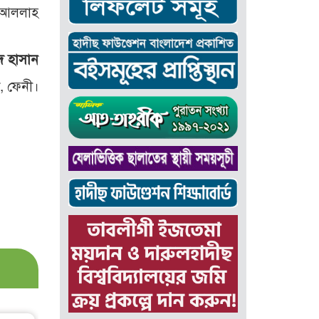
। আললাহ
দ হাসান
ট, ফেনী।