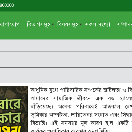
-800900
যোগাযোগ
বিভাগসমূহ
বিষয়সমূহ
সকল সংখ্যা
সম্পা
সম্পাদকীয়
জায়েয-নাজায়েয
গ্রন্থ পর্যালোচনা
আক্বীদা বা বিশ্বাস
দরসে কুরআন
শিক্ষা ও সংস্কৃতি
দরসে হাদীছ
নারী সমাজ
প্রবন্ধ সমুহ
আত্মশুদ্ধি
আধুনিক যুগে পারিবারিক সম্পর্কের জটিলতা ও ব
সাময়িক প্রসঙ্গ
পরকাল
আমাদের সামাজিক জীবনে এক বড় চ্যালেঞ
সময়ের ভাবনা
নীতি-নৈতিকতা
দাঁড়িয়েছে। অনেক পরিবারেই আজকাল দে
ভূমিকার অস্পষ্টতা, দায়িতেবর সংঘাত এবং সিদ্ধান্
মহিলা অঙ্গন
তারবিয়াত
বিভ্রান্তি। এই সমস্যার মূল কারণ হ’ল একটি স
আরও
আরও
কার্যকর অগ্রাধিকার ব্যবস্থার অনুপস্থিতি।