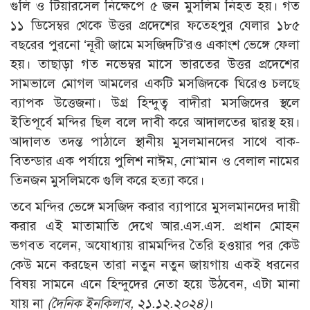
গুলি ও টিয়ারসেল নিক্ষেপে ৫ জন মুসলিম নিহত হয়। গত
১১ ডিসেম্বর থেকে উত্তর প্রদেশের ফতেহপুর যেলার ১৮৫
বছরের পুরনো ‘নূরী জামে মসজিদটি’রও একাংশ ভেঙ্গে ফেলা
হয়। তাছাড়া গত নভেম্বর মাসে ভারতের উত্তর প্রদেশের
সামভালে মোগল আমলের একটি মসজিদকে ঘিরেও চলছে
ব্যাপক উত্তেজনা। উগ্র হিন্দুত্ব বাদীরা মসজিদের স্থলে
ইতিপূর্বে মন্দির ছিল বলে দাবী করে আদালতের দ্বারস্থ হয়।
আদালত তদন্ত পাঠালে স্থানীয় মুসলমানদের সাথে বাক-
বিতন্ডার এক পর্যায়ে পুলিশ নাঈম, নো‘মান ও বেলাল নামের
তিনজন মুসলিমকে গুলি করে হত্যা করে।
তবে মন্দির ভেঙ্গে মসজিদ করার ব্যাপারে মুসলমানদের দায়ী
করার এই মাতামাতি দেখে আর.এস.এস. প্রধান মোহন
ভগবত বলেন, অযোধ্যায় রামমন্দির তৈরি হওয়ার পর কেউ
কেউ মনে করছেন তারা নতুন নতুন জায়গায় একই ধরনের
বিষয় সামনে এনে হিন্দুদের নেতা হয়ে উঠবেন, এটা মানা
যায় না
(
দৈনিক ইনকিলাব, ২১.১২.২০২৪)
।