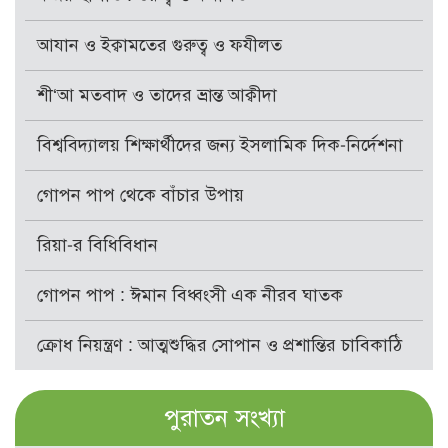
আযান ও ইক্বামতের গুরুত্ব ও ফযীলত
শী‘আ মতবাদ ও তাদের ভ্রান্ত আক্বীদা
বিশ্ববিদ্যালয় শিক্ষার্থীদের জন্য ইসলামিক দিক-নির্দেশনা
গোপন পাপ থেকে বাঁচার উপায়
রিয়া-র বিধিবিধান
গোপন পাপ : ঈমান বিধ্বংসী এক নীরব ঘাতক
ক্রোধ নিয়ন্ত্রণ : আত্মশুদ্ধির সোপান ও প্রশান্তির চাবিকাঠি
পুরাতন সংখ্যা