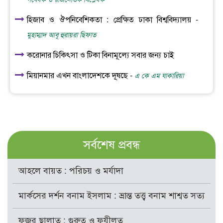
হিজাব ও ঔপনিবেশিকতা : প্রেক্ষিত ঢাকা বিশ্ববিদ্যালয় -
মুহাম্মাদ আবূ হুরায়রা ছিফাত
করোনার চিকিৎসা ও টিকা বিনামূল্যে সবার জন্য চাই
মিয়ানমার এখন বাংলাদেশকে দূষছে -
এ কে এম যাকারিয়া
সর্বশেষ প্রবন্ধ
আহলে বায়ত : পরিচয় ও মর্যাদা
মার্কসের দর্শন বনাম ইসলাম : ভ্রান্ত তত্ত্ব বনাম শাশ্বত সত্য
ফজর ছালাত : গুরুত্ব ও ফযীলত