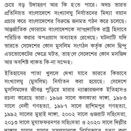
চেয়ে বড় উদাহরণ আর কি হ’তে পারে। অথচ ভারত
প্রতিনিয়ত বাংলাদেশে সংখ্যালঘু নির্যাতনের মিথ্যা বয়ান
প্রচার করে বাংলাদেশের বিরুদ্ধে জনমত গঠন করে চলেছে।
আন্তর্জাতিক ফোরামে বাংলাদেশকে সাম্প্রদায়িক রাষ্ট্র হিসাবে
পরিচিত করার অপপ্রয়াস অব্যাহত রেখেছে। ঘটনাটি যদি
ভারতে সেদেশের কোন মুসলিম সংগঠন কর্তৃক কোন হিুন্দু
এডভোকেটের ক্ষেত্রে ঘটত, তাহ’লে সেদেশের কোন মসজিদ
আর অবশিষ্ট থাকত কি-না সন্দেহ।
ইতিহাসের পাতা খুললে দেখা যাবে ভারতে কিভাবে
সংখ্যালঘু (মুসলিম) নির্যাতন করা হয়েছে। সেদেশে
মুসলিমদের জীবন্ত পুড়িয়ে মারার ন্যাক্কারজনক ইতিহাসও
রচনা করেছে তারা। ১৯৬৪ সালে কলকাতা দাঙ্গা, ১৯৮৩
সালে নেলী গণহত্যা, ১৯৮৭ সালে হাশিমপুর গণহত্যা,
১৯৯২ সালের মুম্বাই দাঙ্গা, ২০০২ সালে গুজরাট সহিংসতা,
২০১৩ সালে মুযাফফরনগর সহিংসতা ও ২০২০ সালে দিল্লীর
দাঙ্গায় হাযার হাযার মুসলমানকে নির্মমভাবে হত্যা করা