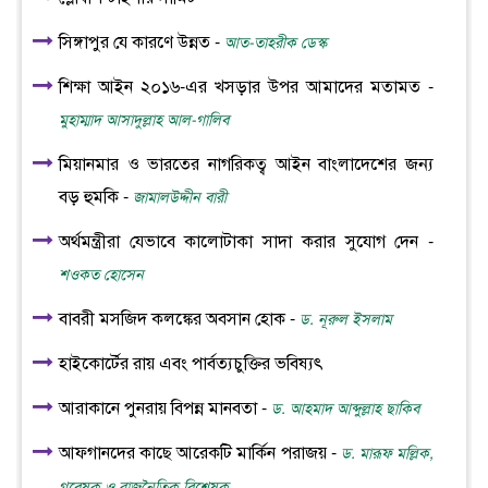
সিঙ্গাপুর যে কারণে উন্নত -
আত-তাহরীক ডেস্ক
শিক্ষা আইন ২০১৬-এর খসড়ার উপর আমাদের মতামত -
মুহাম্মাদ আসাদুল্লাহ আল-গালিব
মিয়ানমার ও ভারতের নাগরিকত্ব আইন বাংলাদেশের জন্য
বড় হুমকি -
জামালউদ্দীন বারী
অর্থমন্ত্রীরা যেভাবে কালোটাকা সাদা করার সুযোগ দেন -
শওকত হোসেন
বাবরী মসজিদ কলঙ্কের অবসান হোক -
ড. নূরুল ইসলাম
হাইকোর্টের রায় এবং পার্বত্যচুক্তির ভবিষ্যৎ
আরাকানে পুনরায় বিপন্ন মানবতা -
ড. আহমাদ আব্দুল্লাহ ছাকিব
আফগানদের কাছে আরেকটি মার্কিন পরাজয় -
ড. মারূফ মল্লিক,
গবেষক ও রাজনৈতিক বিশ্লেষক