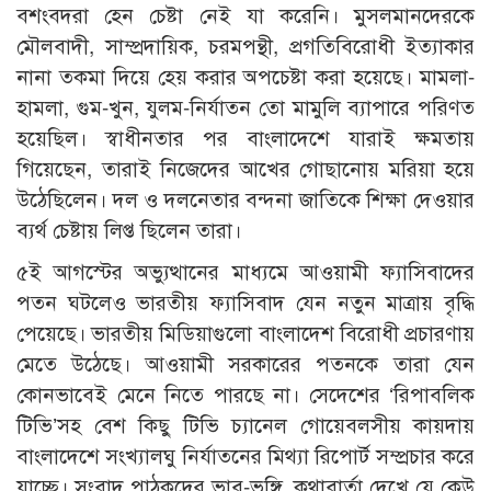
বশংবদরা হেন চেষ্টা নেই যা করেনি। মুসলমানদেরকে
মৌলবাদী, সাম্প্রদায়িক, চরমপন্থী, প্রগতিবিরোধী ইত্যাকার
নানা তকমা দিয়ে হেয় করার অপচেষ্টা করা হয়েছে। মামলা-
হামলা, গুম-খুন, যুলম-নির্যাতন তো মামুলি ব্যাপারে পরিণত
হয়েছিল। স্বাধীনতার পর বাংলাদেশে যারাই ক্ষমতায়
গিয়েছেন, তারাই নিজেদের আখের গোছানোয় মরিয়া হয়ে
উঠেছিলেন। দল ও দলনেতার বন্দনা জাতিকে শিক্ষা দেওয়ার
ব্যর্থ চেষ্টায় লিপ্ত ছিলেন তারা।
৫ই আগস্টের অভ্যুত্থানের মাধ্যমে আওয়ামী ফ্যাসিবাদের
পতন ঘটলেও ভারতীয় ফ্যাসিবাদ যেন নতুন মাত্রায় বৃদ্ধি
পেয়েছে। ভারতীয় মিডিয়াগুলো বাংলাদেশ বিরোধী প্রচারণায়
মেতে উঠেছে। আওয়ামী সরকারের পতনকে তারা যেন
কোনভাবেই মেনে নিতে পারছে না। সেদেশের ‘রিপাবলিক
টিভি’সহ বেশ কিছু টিভি চ্যানেল গোয়েবলসীয় কায়দায়
বাংলাদেশে সংখ্যালঘু নির্যাতনের মিথ্যা রিপোর্ট সম্প্রচার করে
যাচ্ছে। সংবাদ পাঠকদের ভাব-ভঙ্গি, কথাবার্তা দেখে যে কেউ