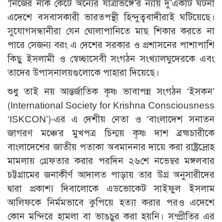
‘নিজের নাক কেটে অন্যের যাত্রাভঙ্গে’র ন্যায় দু’একটি ঘটনা
এদেশে বসবাসকারী ভারতপন্থী হিন্দুত্ববাদীরাই ঘটিয়েছে।
সুযোগসন্ধানীরা যেন ঘোলাপানিতে মাছ শিকার করতে না
পারে সেজন্য বরং এ দেশের সরকার ও প্রশাসনের পাশাপাশি
কিছু ইসলামী ও স্বেচ্ছাসেবী সংগঠন সংখ্যালঘুদেরকে এবং
তাদের উপাসনালয়গুলোকে পাহারা দিয়েছে।
শুধু তাই নয় আন্তর্জাতিক কৃষ্ণ ভাবাপন্ন সংগঠন ‘ইসকন’
(International Society for Krishna Consciousness
‘ISKCON’)-এর এ দেশীয় নেতা ও ‘বাংলাদেশ সনাতন
জাগরণ মঞ্চে’র মুখপত্র চিন্ময় কৃষ্ণ দাশ ব্রহ্মচারীকে
বাংলাদেশের জাতীয় পতাকা অবমাননার দায়ে করা রাষ্ট্রদ্রোহ
মামলায় গ্রেফতার করার পরদিন ২৬শে নভেম্বর মঙ্গলবার
চট্টগ্রামের জনাকীর্ণ আদালত পাড়ায় তার উগ্র অনুসারীদের
দ্বারা প্রকাশ্য দিবালোকে এডভোকেট সাইফুল ইসলাম
আলিফকে নির্মমভাবে কুপিয়ে হত্যা করার পরও এদেশে
কোন মন্দিরে হামলা বা ভাঙচুর করা হয়নি। সম্প্রীতির এর