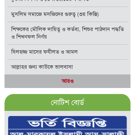
মুসলিম সমাজে মসজিদের গুরুত্ব (৩য় কিস্তি)
শিক্ষকের মৌলিক দায়িত্ব ও কর্তব্য, শিশুর পাঠদান পদ্ধতি
ও শিখনফল নির্ণয়
যিলহজ্জ মাসের ফযীলত ও আমল
আল্লাহর জন্য কাউকে ভালবাসা
আরও
নোটিশ বোর্ড