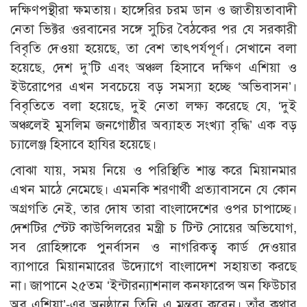
দক্ষিণপন্থীরা ক্ষমতায়। হাঙ্গেরির চরম ডান ও জাতীয়তাবাদী
নেতা ভিক্টর ওরবানের সঙ্গে সুচির বৈঠকের পর যে সরকারী
বিবৃতি দেওয়া হয়েছে, তা বেশ তাৎপর্যপূর্ণ। সেখানে বলা
হয়েছে, দেশ দু’টি এবং অঞ্চল হিসাবে দক্ষিণ এশিয়া ও
ইউরোপের এখন সবচেয়ে বড় সমস্যা হচ্ছে ‘অভিবাসন’।
বিবৃতিতে বলা হয়েছে, দুই নেতা লক্ষ্য করেছে যে, ‘দুই
অঞ্চলেই মুসলিম জনগোষ্ঠীর অব্যাহত সংখ্যা বৃদ্ধি’ এক বড়
চ্যালেঞ্জ হিসাবে হাযির হয়েছে।
বোঝা যায়, সময় নিয়ে ও পরিস্থিতি শান্ত করে মিয়ানমার
এখন মাঠে নেমেছে। এমনকি শরণার্থী প্রত্যাবাসনে যে কোন
অগ্রগতি নেই, তার দোষ তারা বাংলাদেশের ওপর চাপাচ্ছে।
দেশটির স্টেট কাউন্সিলরের মন্ত্রী চ টিন্ট সোয়ের অভিযোগ,
সব রোহিঙ্গাকে পুনর্বাসন ও নাগরিকত্ব কার্ড দেওয়ার
ব্যাপারে মিয়ানমারের উদ্যোগে বাংলাদেশ সহায়তা করছে
না। জাপানে ২৫তম ‘ইন্টারন্যাশনাল কনফারেন্স অন ফিউচার
অব এশিয়া’-এর অনুষ্ঠানে তিনি এ মন্তব্য করেন। তাঁর কথার