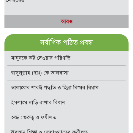
আরও
সর্বাধিক পঠিত প্রবন্ধ
মানুষকে কষ্ট দেওয়ার পরিণতি
রাসূলুল্লাহ (ছাঃ)-কে ভালবাসা
তালাকের শারঈ পদ্ধতি ও হিল্লা বিয়ের বিধান
ইসলামে দাড়ি রাখার বিধান
হজ্জ : গুরুত্ব ও ফযীলত
কুরআন শিক্ষা ও তেলাওয়াতের ফযীলত