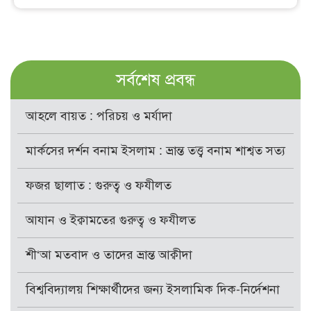
সর্বশেষ প্রবন্ধ
আহলে বায়ত : পরিচয় ও মর্যাদা
মার্কসের দর্শন বনাম ইসলাম : ভ্রান্ত তত্ত্ব বনাম শাশ্বত সত্য
ফজর ছালাত : গুরুত্ব ও ফযীলত
আযান ও ইক্বামতের গুরুত্ব ও ফযীলত
শী‘আ মতবাদ ও তাদের ভ্রান্ত আক্বীদা
বিশ্ববিদ্যালয় শিক্ষার্থীদের জন্য ইসলামিক দিক-নির্দেশনা