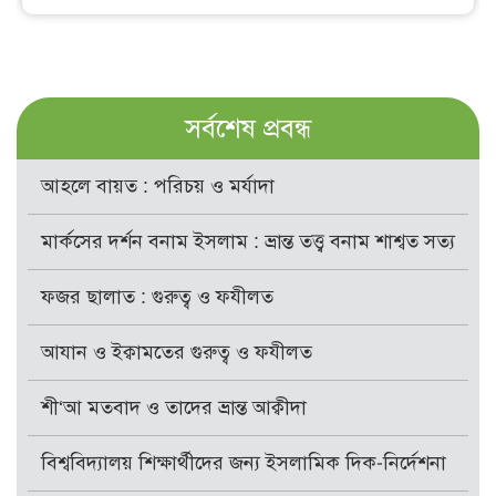
সর্বশেষ প্রবন্ধ
আহলে বায়ত : পরিচয় ও মর্যাদা
মার্কসের দর্শন বনাম ইসলাম : ভ্রান্ত তত্ত্ব বনাম শাশ্বত সত্য
ফজর ছালাত : গুরুত্ব ও ফযীলত
আযান ও ইক্বামতের গুরুত্ব ও ফযীলত
শী‘আ মতবাদ ও তাদের ভ্রান্ত আক্বীদা
বিশ্ববিদ্যালয় শিক্ষার্থীদের জন্য ইসলামিক দিক-নির্দেশনা