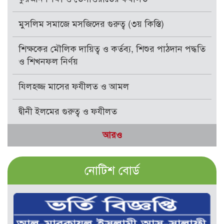
মুসলিম সমাজে মসজিদের গুরুত্ব (৩য় কিস্তি)
শিক্ষকের মৌলিক দায়িত্ব ও কর্তব্য, শিশুর পাঠদান পদ্ধতি
ও শিখনফল নির্ণয়
যিলহজ্জ মাসের ফযীলত ও আমল
দ্বীনী ইলমের গুরুত্ব ও ফযীলত
আরও
নোটিশ বোর্ড