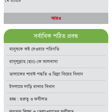
মে ২০২৬
আরও
সর্বাধিক পঠিত প্রবন্ধ
মানুষকে কষ্ট দেওয়ার পরিণতি
রাসূলুল্লাহ (ছাঃ)-কে ভালবাসা
তালাকের শারঈ পদ্ধতি ও হিল্লা বিয়ের বিধান
ইসলামে দাড়ি রাখার বিধান
হজ্জ : গুরুত্ব ও ফযীলত
কুরআন শিক্ষা ও তেলাওয়াতের ফযীলত