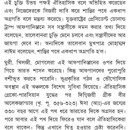
এই চুক্তি উভয় পক্ষই ঐতিহাসিক বলে অভিহিত করেছেন
এবং নিজেদেরকে বিজয়ী দাবি করে শান্তির পথে একধাপ
অগ্রগতি বলে মন্তব্য করেছে। যুক্তরাষ্ট্রের প্রেসিডেণ্ট ডোনাল্ড
ট্রাম্প আফগানিস্তানে সব সন্ত্রাসীকে দমন করার তথ্য দিয়ে
বলেছেন, তালেবানরা চুক্তি মেনে চলবে এবং সন্ত্রাসীদের আর
জায়গা দেবে না। অন্যদিকে তালেবান মুখপাত্র মোহাম্মদ
নাঈম বলেছেন, শান্তির পথে একধাপ অগ্রগতি হ’ল।
ঘুরী, খিলজী, মোগলেরা এই আফগানিস্তানের ওপর দিয়ে
গিয়ে ভারত শাসন করেছে। কিন্তু আফগানদের পুরোপুরি
বশীভূত করতে পারেনি। ভূপ্রকৃতির গঠন ও ভৌগোলিক
অবস্থান এই অঞ্চলকে বিশেষ সুবিধা দিয়েছে। ঐতিহাসিক
গ্রেকো-পারসিয়ান যুদ্ধের পর দিগ্বিজয়ী গ্রীক বীর
আলেকজান্ডার (খৃ. পূ. ৩৫৬-৩২৩) ঈসা (আঃ)-এর জন্মের
৩৩০ বছর আগে এই পথ ধরে ভারতের দিকে অগ্রসর হন।
পরে আবার এই পথ দিয়ে ফিরেও যান বলে ঐতিহাসিকেরা
বলে থাকেন। কিন্তু এখানে থিতু হওয়ার চেষ্টা করেননি।