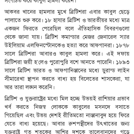
সংগঠিত করে কাবুল হামলা করেন।
আকবর খানের হামলার মুখে ব্রিটিশরা এবার কাবুল ছেড়ে
পালাতে শুরু করে। ১৮ হাযার ব্রিটিশ ও ভারতীয়র মধ্যে মাত্র
একজন ফিরতে পেরেছিল বলে ঐতিহাসিক বিবরণগুলো
থেকে জানা যায়। ব্রিটিশ কমান্ডার মেজর জেনারেল স্যার
উইলিয়াম এলফিনস্টোনকেও হত্যা করে আফগানরা। ১৮৭৮
সালে ব্রিটিশরা আবারও কাবুল হামলা করে। এই দফায়
ব্রিটিশরা জয়ী হ’লেও পুরোপুরি বশে আনতে পারেনি। ১৮৯৩
সালে ব্রিটিশ ভারত ও আফগানিস্তানের মধ্যে ডুরান্ড লাইন
সীমারেখা স্থাপন করতে বাধ্য হয় বিলেতের শাসকেরা, যা
আর তারা লঙ্ঘন করেনি।
ব্রিটিশ ও যুক্তরাষ্ট্রের মধ্যে মিল হচ্ছে উভয়ই রাশিয়ার প্রভাব
খর্ব করতে নিজস্ব লোককে কাবুলের মসনদে বসাতে
গিয়েছিল এবং উভয় দেশই রীতিমতো নাস্তানাবুদ হয়ে ফিরে
যেতে বাধ্য হয়েছে। আবার রুশপন্থীদের উৎখাতের জন্য
যুক্তরাষ্ট্র গত শতকের আশির দশকে তালেবানদের গড়ে