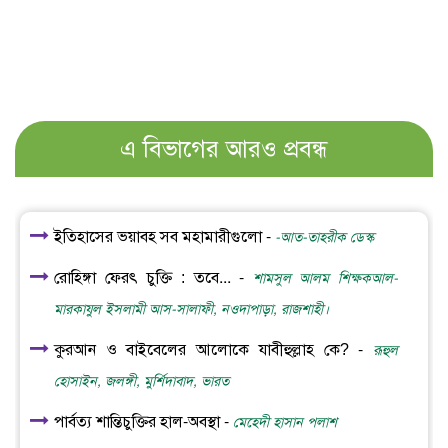
এ বিভাগের আরও প্রবন্ধ
ইতিহাসের ভয়াবহ সব মহামারীগুলো -
-আত-তাহরীক ডেস্ক
রোহিঙ্গা ফেরৎ চুক্তি : তবে... -
শামসুল আলম শিক্ষকআল-
মারকাযুল ইসলামী আস-সালাফী, নওদাপাড়া, রাজশাহী।
কুরআন ও বাইবেলের আলোকে যাবীহুল্লাহ কে? -
রূহুল
হোসাইন, জলঙ্গী, মুর্শিদাবাদ, ভারত
পার্বত্য শান্তিচুক্তির হাল-অবস্থা -
মেহেদী হাসান পলাশ