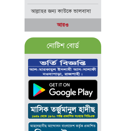
আল্লাহর জন্য কাউকে ভালবাসা
আরও
নোটিশ বোর্ড