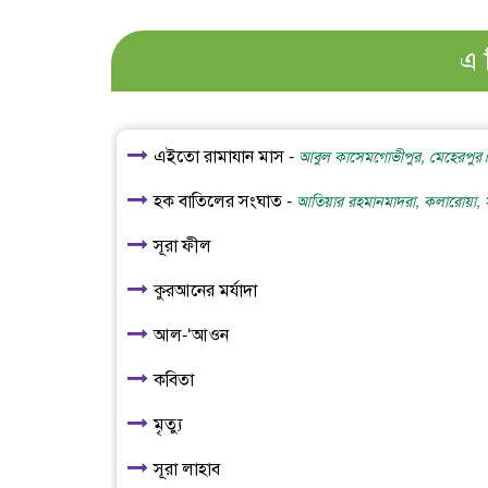
এ 
এইতো রামাযান মাস -
আবুল কাসেমগোভীপুর, মেহেরপুর।
হক বাতিলের সংঘাত -
আতিয়ার রহমানমাদরা, কলারোয়া, স
সূরা ফীল
কুরআনের মর্যাদা
আল-‘আওন
কবিতা
মৃত্যু
সূরা লাহাব