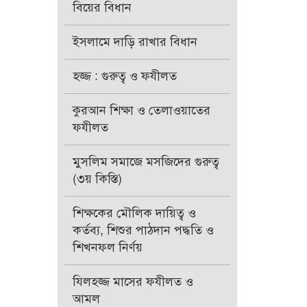
বিয়ের বিধান
ইসলামে দাড়ি রাখার বিধান
হজ্জ : গুরুত্ব ও ফযীলত
কুরআন শিক্ষা ও তেলাওয়াতের
ফযীলত
মুসলিম সমাজে মসজিদের গুরুত্ব
(৩য় কিস্তি)
শিক্ষকের মৌলিক দায়িত্ব ও
কর্তব্য, শিশুর পাঠদান পদ্ধতি ও
শিখনফল নির্ণয়
যিলহজ্জ মাসের ফযীলত ও
আমল