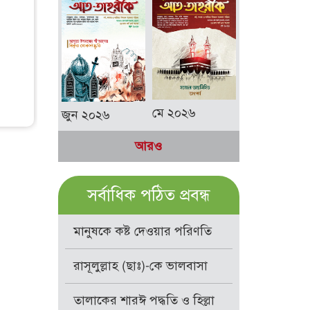
মে ২০২৬
জুন ২০২৬
আরও
সর্বাধিক পঠিত প্রবন্ধ
মানুষকে কষ্ট দেওয়ার পরিণতি
রাসূলুল্লাহ (ছাঃ)-কে ভালবাসা
তালাকের শারঈ পদ্ধতি ও হিল্লা