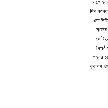
সঙ্গে হ
দিন কয়েক 
এক নিমি
সামনে
সেটি ত
বিপরীত
গহবর তো
কুরআন-হা