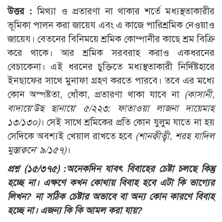
উত্তর :
মিথ্যা ও প্রতারণা না থাকার শর্তে মধ্যস্থতাকারীর
ভূমিকা পালন করা জায়েয এবং এ কাজে পারিশ্রমিক নেওয়াও
জায়েয। বেতনের বিনিময়ে শ্রমিক কোম্পানীর কাছে শ্রম বিক্রি
করে থাকে। আর শ্রমিক সরবরাহ করাও একধরনের
বেচাকেনা। এই ধরনের চুক্তিতে মধ্যস্থতাকারী নির্দিষ্টহারে
ইনছাফের সাথে মুনাফা গ্রহণ করতে পারবে। তবে এর মধ্যে
কোন অস্পষ্টতা, ধোঁকা, প্রতারণা থাকা যাবে না
(কাসানী,
বাদায়ে‘উছ ছানায়ে‘ ৫/২২৩; ফাতাওয়া লাজনা দায়েমাহ
১৩/১৩০)
। সেই সাথে শ্রমিকের প্রতি কোন যুলুম যাতে না হয়
সেদিকে অবশ্যই খেয়াল রাখতে হবে
(শানক্বীত্বী, শরহ যাদিল
মুস্তাক্বনে‘ ৯/১৫৭)
।
প্রশ্ন (১৫/৩৭৫) :
অনেকদিন যাবৎ বিবাহের চেষ্টা চলছে কিন্তু
হচ্ছে না। এক্ষণে কখন কোথায় বিবাহ হবে এটা কি ভাগ্যের
লিখন? না সঠিক চেষ্টার অভাবে বা অন্য কোন কারণে বিবাহ
হচ্ছে না। এজন্য কি কি আমল করা যায়?