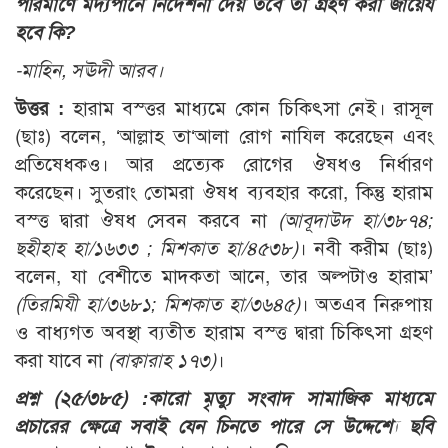
পরিমাণে মদ্যপানে নির্দেশনা দেয় তবে তা গ্রহণ করা জায়েয
হবে কি?
-মাহিন, সঊদী আরব।
উত্তর :
হারাম বস্ত্তর মাধ্যমে কোন চিকিৎসা নেই। রাসূল
(ছাঃ) বলেন, ‘আল্লাহ তা‘আলা রোগ নাযিল করেছেন এবং
প্রতিষেধকও। আর প্রত্যেক রোগের ঔষধও নির্ধারণ
করেছেন। সুতরাং তোমরা ঔষধ ব্যবহার করো, কিন্তু হারাম
বস্ত্ত দ্বারা ঔষধ সেবন করবে না
(আবূদাউদ হা/৩৮৭৪;
ছহীহাহ হা/১৬৩৩ ; মিশকাত হা/৪৫৩৮)
। নবী করীম (ছাঃ)
বলেন, যা বেশীতে মাদকতা আনে, তার অল্পটাও হারাম’
(তিরমিযী হা/৩৬৮১; মিশকাত হা/৩৬৪৫)
। অতএব নিরুপায়
ও বাধ্যগত অবস্থা ব্যতীত হারাম বস্ত্ত দ্বারা চিকিৎসা গ্রহণ
করা যাবে না
(বাক্বারাহ ১৭৩)
।
প্রশ্ন (২৫/৩৮৫) :
কারো মৃত্যু সংবাদ সামাজিক মাধ্যমে
প্রচারের ক্ষেত্রে সবাই যেন চিনতে পারে সে উদ্দেশ্যে ছবি