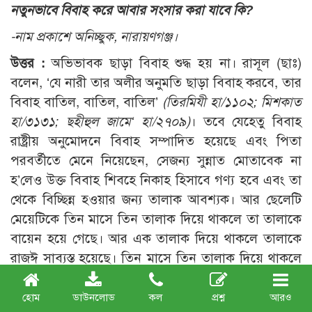
নতুনভাবে বিবাহ করে আবার সংসার করা যাবে কি?
-নাম প্রকাশে অনিচ্ছুক, নারায়ণগঞ্জ।
উত্তর :
অভিভাবক ছাড়া বিবাহ শুদ্ধ হয় না। রাসূল (ছাঃ)
বলেন, ‘যে নারী তার অলীর অনুমতি ছাড়া বিবাহ করবে, তার
বিবাহ বাতিল, বাতিল, বাতিল’
(তিরমিযী হা/১১০২; মিশকাত
হা/৩১৩১; ছহীহুল জামে‘ হা/২৭০৯)
। তবে যেহেতু বিবাহ
রাষ্ট্রীয় অনুমোদনে বিবাহ সম্পাদিত হয়েছে এবং পিতা
পরবর্তীতে মেনে নিয়েছেন, সেজন্য সুন্নাত মোতাবেক না
হ’লেও উক্ত বিবাহ শিবহে নিকাহ হিসাবে গণ্য হবে এবং তা
থেকে বিচ্ছিন্ন হওয়ার জন্য তালাক আবশ্যক। আর ছেলেটি
মেয়েটিকে তিন মাসে তিন তালাক দিয়ে থাকলে তা তালাকে
বায়েন হয়ে গেছে। আর এক তালাক দিয়ে থাকলে তালাকে
রাজঈ সাব্যস্ত হয়েছে। তিন মাসে তিন তালাক দিয়ে থাকলে
অন্যত্র স্বাভাবিক বিবাহ হওয়া এবং পরবর্তীতে তালাক প্রাপ্তা
না হ’লে পূর্ব স্বামীর সাথে বিবাহের কোন সুযোগ নেই। কিন্তু
হোম
ডাউনলোড
কল
প্রশ্ন
আরও