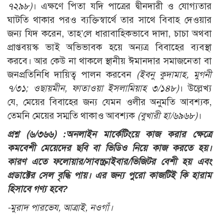
৭২৯৮)
। এক্ষণে পিতা যদি পাত্রের দ্বীনদারী ও যোগ্যতার
ঘাটতি থাকার পরও ব্যক্তিস্বার্থে তার সাথে বিবাহ দেওয়ার
জন্য যিদ করেন, তাহ’লে ধারাবাহিকভাবে দাদা, চাচা অথবা
প্রাপ্তবয়স্ক ভাই অভিভাবক হয়ে অন্যত্র বিবাহের ব্যবস্থা
করবে। আর কেউ না থাকলে স্থানীয় ঈমানদার সমাজনেতা বা
জনপ্রতিনিধি দায়িত্ব পালন করবেন
(ইবনু কুদামাহ, মুগনী
৭/৩১; ওছায়মীন, ফাতাওয়া ইসলামিয়াহ ৩/১৪৮)
। উল্লেখ্য
যে, মেয়ের বিবাহের জন্য যেমন ওলীর অনুমতি আবশ্যক,
তেমনি মেয়ের সম্মতি থাকাও আবশ্যক
(বুখারী হা/৬৯৬৮)
।
প্রশ্ন (৬/৩৬৬) :
অনলাইন মার্কেটিংয়ে কাজ করার ক্ষেত্রে
কমবেশী মেয়েদের ছবি বা ভিডিও নিয়ে কাজ করতে হয়।
কারণ এতে ফলোয়ার/সাবস্ক্রাইবার/ভিজিটর বেশী হয় এবং
প্রডাক্টের সেল বৃদ্ধি পায়। এর জন্য পুরো কাজটিই কি হারাম
হিসাবে গণ্য হবে?
-মুরাদ পারভেয, আত্রাই, নওগাঁ।