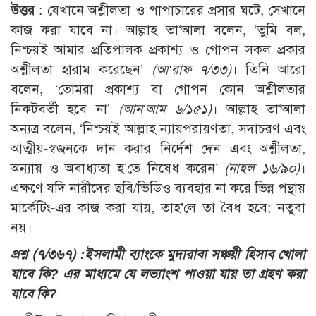
উত্তর
: যেখানে অশ্লীলতা ও পাপাচারের প্রসার ঘটে, সেখানে
কাজ করা যাবে না। আল্লাহ তা‘আলা বলেন, ‘তুমি বল,
নিশ্চয়ই আমার প্রতিপালক প্রকাশ্য ও গোপন সকল প্রকার
অশ্লীলতা হারাম করেছেন’
(আ‘রাফ ৭/৩৩)
। তিনি আরো
বলেন, ‘তোমরা প্রকাশ্য বা গোপন কোন অশ্লীলতার
নিকটবর্তী হবে না’
(আন‘আম ৬/১৫১)
। আল্লাহ তা‘আলা
অন্যত্র বলেন, ‘নিশ্চয়ই আল্লাহ ন্যায়পরায়ণতা, সদাচরণ এবং
আত্মীয়-স্বজনকে দান করার নির্দেশ দেন এবং অশ্লীলতা,
অন্যায় ও অবাধ্যতা হ’তে নিষেধ করেন’
(নাহল ১৬/৯০)
।
এক্ষণে যদি নারীদের ছবি/ভিডিও ব্যবহার না করে ভিন্ন পন্থায়
মার্কেটিং-এর কাজ করা যায়, তাহ’লে তা বৈধ হবে; নতুবা
নয়।
প্রশ্ন (৭/৩৬৭) :
ইসলামী ব্যাংকে মুদারাবা সঞ্চয়ী হিসাব খোলা
যাবে কি? এর মাধ্যমে যে লভ্যাংশ পাওয়া যায় তা গ্রহণ করা
যাবে কি?