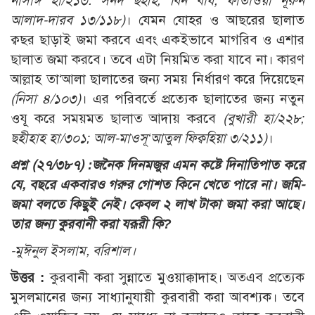
নাসাঈ হা/২১৩. সনদ ছহীহ; বিন বায, ফাতাওয়া নূরুন
আলাদ-দারব ১৩/১১৮)
। যেমন যোহর ও আছরের ছালাত
ক্বছর ছাড়াই জমা করবে এবং একইভাবে মাগরিব ও এশার
ছালাত জমা করবে। তবে এটা নিয়মিত করা যাবে না। কারণ
আল্লাহ তা‘আলা ছালাতের জন্য সময় নির্ধারণ করে দিয়েছেন
(নিসা ৪/১০৩)
। এর পরিবর্তে প্রত্যেক ছালাতের জন্য নতুন
ওযূ করে সময়মত ছালাত আদায় করবে
(বুখারী হা/২২৮;
ছহীহাহ হা/৩০১; আল-মাওসূ‘আতুল ফিক্বহিয়া ৩/২১১)
।
প্রশ্ন (২৭/৩৮৭) :
জনৈক দিনমজুর এমন কষ্টে দিনাতিপাত করে
যে, বছরে একবারও গরুর গোশত কিনে খেতে পারে না। জমি-
জমা বলতে কিছুই নেই। কেবল ২ লাখ টাকা জমা করা আছে।
তার জন্য কুরবানী করা যরূরী কি?
-মুঈনুল ইসলাম, বরিশাল।
উত্তর :
কুরবানী করা সুন্নাতে মুওয়াক্কাদাহ। অতএব প্রত্যেক
মুসলমানের জন্য সাধ্যানুযায়ী কুরবারী করা আবশ্যক। তবে