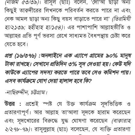
(নাজম ৫৩/৩৯)
। রাসূল (ছাঃ) বলেন, ‘দো‘আ ছাড়া অন্য
কিছুই তাক্বদীরের লিখনকে পরিবর্তন করতে পারে না এবং
নেক আমল ছাড়া অন্য কিছু বয়স বাড়াতে পারে না’
(তিরমিযী
হা/২১৩৯; ছহীহাহ হা/১৫৪)
। এর পাশাপাশি আল্লাহভীতি ও
আল্লাহর প্রতি পূর্ণ ভরসা রেখে সাধ্যমত বৈধপন্থায় চেষ্টা করে
যেতে হবে।
প্রশ্ন (১৬/৩৭৬) :
অনলাইনে এক এ্যাপে গ্রামের ৯০% মানুষ
টাকা রাখছে। সেখানে প্রতিদিন ৩% সূদ দেওয়া হয়। কেউ যদি
কাউকে এ্যাপের সদস্য করতে পারে তবে সেও কমিশন পায়।
এসব কার্যক্রমে যোগ দেয়া হালাল হবে কি?
-নাছিরুদ্দীন, চট্টগ্রাম।
উত্তর :
প্রশ্নেই স্পষ্ট যে উক্ত কার্যক্রম সূদভিত্তিক ও
প্রতারণাপূর্ণ। আর আল্লাহ তা‘আলা সূদকে হারাম করেছেন
এবং সূদখোরের বিরুদ্ধে যুদ্ধ ঘোষণা করেছেন
(বাক্বারাহ
২/২৭৮-৭৯)
। রাসূলুল্লাহ (ছাঃ) বলেছেন, যে ব্যক্তি প্রতারণা