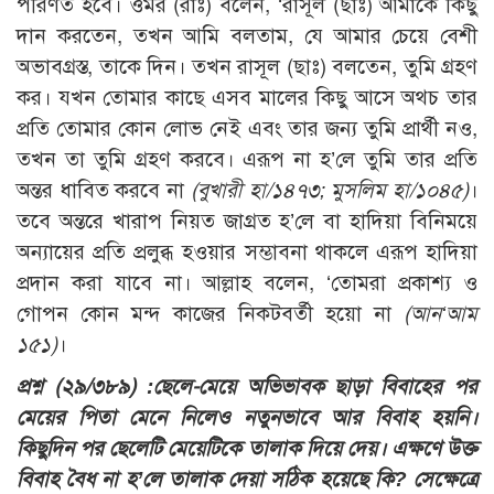
পরিণত হবে। ওমর (রাঃ) বলেন, ‘রাসূল (ছাঃ) আমাকে কিছু
দান করতেন, তখন আমি বলতাম, যে আমার চেয়ে বেশী
অভাবগ্রস্ত, তাকে দিন। তখন রাসূল (ছাঃ) বলতেন, তুমি গ্রহণ
কর। যখন তোমার কাছে এসব মালের কিছু আসে অথচ তার
প্রতি তোমার কোন লোভ নেই এবং তার জন্য তুমি প্রার্থী নও,
তখন তা তুমি গ্রহণ করবে। এরূপ না হ’লে তুমি তার প্রতি
অন্তর ধাবিত করবে না
(বুখারী হা/১৪৭৩; মুসলিম হা/১০৪৫)
।
তবে অন্তরে খারাপ নিয়ত জাগ্রত হ’লে বা হাদিয়া বিনিময়ে
অন্যায়ের প্রতি প্রলুব্ধ হওয়ার সম্ভাবনা থাকলে এরূপ হাদিয়া
প্রদান করা যাবে না। আল্লাহ বলেন, ‘তোমরা প্রকাশ্য ও
গোপন কোন মন্দ কাজের নিকটবর্তী হয়ো না
(আন‘আম
১৫১)
।
প্রশ্ন (২৯/৩৮৯) :
ছেলে-মেয়ে অভিভাবক ছাড়া বিবাহের পর
মেয়ের পিতা মেনে নিলেও নতুনভাবে আর বিবাহ হয়নি।
কিছুদিন পর ছেলেটি মেয়েটিকে তালাক দিয়ে দেয়। এক্ষণে উক্ত
বিবাহ বৈধ না হ’লে তালাক দেয়া সঠিক হয়েছে কি? সেক্ষেত্রে