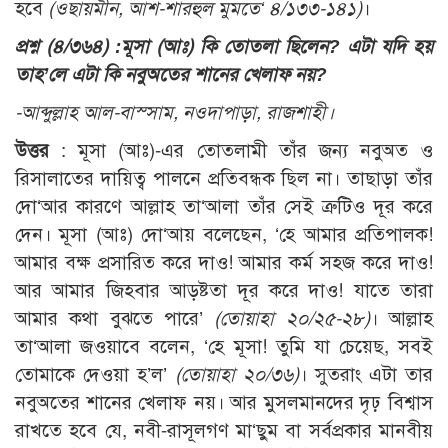
হবে
(ওছায়মীন, আশ-শারহুল মুমতে‘ ৪/১৩৩-১৪১)
।
প্রশ্ন (৪/৩৬৪) :
মূসা (আঃ) কি তোতলা ছিলেন? এটা যদি হয়
তাহ’লে এটা কি নবুঅতের শানের খেলাফ নয়?
-আব্দুল্লাহ আল-বাস্সাম, নওদাপাড়া, রাজশাহী।
উত্তর
: মূসা (আঃ)-এর তোতলামী তাঁর জন্য নবুঅত ও
রিসালাতের দায়িত্ব পালনে প্রতিবন্ধক ছিল না। তাছাড়া তাঁর
দো‘আর কারণে আল্লাহ তা‘আলা তাঁর সেই ত্রুটিও দূর করে
দেন। মূসা (আঃ) দো‘আয় বলেছেন, ‘হে আমার প্রতিপালক!
আমার বক্ষ প্রসারিত করে দাও! আমার কর্ম সহজ করে দাও!
আর আমার জিহবার আড়ষ্টতা দূর করে দাও! যাতে তারা
আমার কথা বুঝতে পারে’
(তোয়াহা ২০/২৫-২৮)
। আল্লাহ
তা‘আলা জওয়াবে বলেন, ‘হে মূসা! তুমি যা চেয়েছ, সবই
তোমাকে দেওয়া হ’ল’
(তোয়াহা ২০/৩৬)
। সুতরাং এটা তার
নবুঅতের শানের খেলাফ নয়। আর মুসলমানদের দৃঢ় বিশ্বাস
রাখতে হবে যে, নবী-রাসূলগণ মা‘ছুম বা সর্বপ্রকার মানবীয়