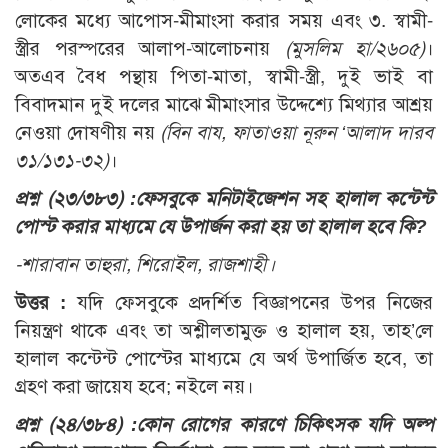
লোকের মধ্যে আপোস-মীমাংসা করার সময় এবং ৩. স্বামী-
স্ত্রীর পরস্পরের আলাপ-আলোচনায়
(মুসলিম হা/২৬০৫)
।
অতএব বৈধ পন্থায় পিতা-মাতা, স্বামী-স্ত্রী, দুই ভাই বা
বিবাদমান দুই দলের মাঝে মীমাংসার উদ্দেশ্যে মিথ্যার আশ্রয়
নেওয়া দোষণীয় নয়
(বিন বায, ফাতাওয়া নূরুন ‘আলাদ দারব
৩১/১৩১-৩২)
।
প্রশ্ন (২৩/৩৮৩) :
ফেসবুকে মনিটাইজেশন সহ হালাল কন্টেন্ট
পোস্ট করার মাধ্যমে যে উপার্জন করা হয় তা হালাল হবে কি?
-শারাবান তাহুরা, শিরোইল, রাজশাহী।
উত্তর :
যদি ফেসবুকে প্রদর্শিত বিজ্ঞাপনের উপর নিজের
নিয়ন্ত্রণ থাকে এবং তা অশ্লীলতামুক্ত ও হালাল হয়, তাহ’লে
হালাল কন্টেন্ট পোস্টের মাধ্যমে যে অর্থ উপার্জিত হবে, তা
গ্রহণ করা জায়েয হবে; নইলে নয়।
প্রশ্ন (২৪/৩৮৪) :
কোন রোগের কারণে চিকিৎসক যদি অল্প