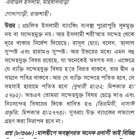
-রবীঊল ইসলাম, মহিষালবাড়ী
গোদাগাড়ী, রাজশাহী।
উত্তর :
প্রচলিত ইসলামী ব্যাংকিং ব্যবস্থা পুরোপুরি সূদমুক্ত
নয় বা সন্দেহমুক্ত নয়। আর ইসলামী শরী‘আত সন্দেহ থেকে
দূরে থাকার নির্দেশ দিয়েছে। রাসূল (ছাঃ) বলেন, ‘হালাল
সুস্পষ্ট এবং হারামও সুস্পষ্ট। আর উভয়ের মধ্যে এমন বহু
সন্দেহযুক্ত বিষয় রয়েছে, যা অনেকেই অবগত নয়। এক্ষেত্রে
যে ব্যক্তি সন্দেহযুক্ত বিষয় হ’তে বিরত থাকবে, তার দ্বীন ও
সম্মান পবিত্র থাকবে। আর যে ব্যক্তি সন্দেহে পতিত হবে, সে
সহসাই হারামে পতিত হবে’
(বুখারী হা/৫২; মিশকাত হা/
২৭৬২)
। অতএব তোমরা সন্দেহযুক্ত বিষয় ছেড়ে দাও এবং
নিঃসন্দেহ বিষয়ের দিকে ধাবিত হও
(তিরমিযী, নাসাঈ
প্রভৃতি; মিশকাত হা/২৭৭৩)
। সুতরাং উক্ত ব্যাংকের লভ্যাংশ
গ্রহণ করা নিরাপদ হবে না।
প্রশ্ন (৮/৩৬৮) :
মালদ্বীপে অবস্থানরত অনেক প্রবাসী ভাই বিভিন্ন