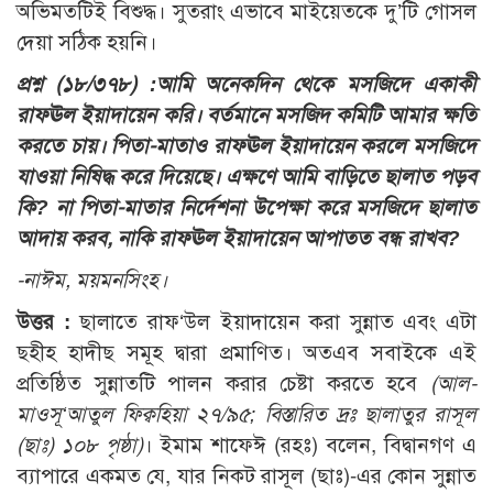
অভিমতটিই বিশুদ্ধ। সুতরাং এভাবে মাইয়েতকে দু’টি গোসল
দেয়া সঠিক হয়নি।
প্রশ্ন (১৮/৩৭৮) :
আমি অনেকদিন থেকে মসজিদে একাকী
রাফঊল ইয়াদায়েন করি। বর্তমানে মসজিদ কমিটি আমার ক্ষতি
করতে চায়। পিতা-মাতাও রাফঊল ইয়াদায়েন করলে মসজিদে
যাওয়া নিষিদ্ধ করে দিয়েছে। এক্ষণে আমি বাড়িতে ছালাত পড়ব
কি? না পিতা-মাতার নির্দেশনা উপেক্ষা করে মসজিদে ছালাত
আদায় করব, নাকি রাফঊল ইয়াদায়েন আপাতত বন্ধ রাখব?
-নাঈম, ময়মনসিংহ।
উত্তর :
ছালাতে রাফ‘উল ইয়াদায়েন করা সুন্নাত এবং এটা
ছহীহ হাদীছ সমূহ দ্বারা প্রমাণিত। অতএব সবাইকে এই
প্রতিষ্ঠিত সুন্নাতটি পালন করার চেষ্টা করতে হবে
(আল-
মাওসূ‘আতুল ফিক্বহিয়া ২৭/৯৫; বিস্তারিত দ্রঃ ছালাতুর রাসূল
(ছাঃ) ১০৮ পৃষ্ঠা)
। ইমাম শাফেঈ (রহঃ) বলেন, বিদ্বানগণ এ
ব্যাপারে একমত যে, যার নিকট রাসূল (ছাঃ)-এর কোন সুন্নাত