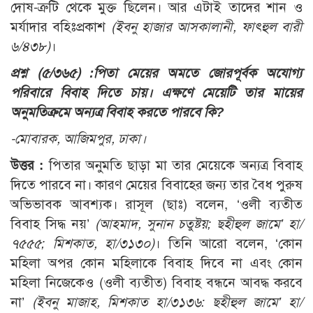
দোষ-ত্রুটি থেকে মুক্ত ছিলেন। আর এটাই তাদের শান ও
মর্যাদার বহিঃপ্রকাশ
(ইবনু হাজার আসকালানী, ফাৎহুল বারী
৬/৪৩৮)
।
প্রশ্ন (৫/৩৬৫) :
পিতা মেয়ের অমতে জোরপূর্বক অযোগ্য
পরিবারে বিবাহ দিতে চায়। এক্ষণে মেয়েটি তার মায়ের
অনুমতিক্রমে অন্যত্র বিবাহ করতে পারবে কি?
-মোবারক, আজিমপুর, ঢাকা।
উত্তর :
পিতার অনুমতি ছাড়া মা তার মেয়েকে অন্যত্র বিবাহ
দিতে পারবে না। কারণ মেয়ের বিবাহের জন্য তার বৈধ পুরুষ
অভিভাবক আবশ্যক। রাসূল (ছাঃ) বলেন, ‘ওলী ব্যতীত
বিবাহ সিদ্ধ নয়’
(আহমাদ, সুনান চতুষ্টয়; ছহীহুল জামে’ হা/
৭৫৫৫; মিশকাত, হা/৩১৩০)
। তিনি আরো বলেন, ‘কোন
মহিলা অপর কোন মহিলাকে বিবাহ দিবে না এবং কোন
মহিলা নিজেকেও (ওলী ব্যতীত) বিবাহ বন্ধনে আবদ্ধ করবে
না’
(ইবনু মাজাহ, মিশকাত হা/৩১৩৬
:
ছহীহুল জামে’ হা/