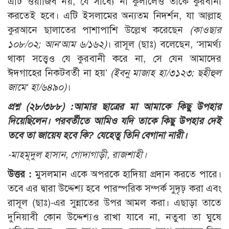
এটি ওয়াজিব নয়, যে সাধ্যে না কুলালেও তাকে কুরবানী
করতেই হবে। এটি ইসলামের অন্যতম নিদর্শন, যা আল্লাহ
কুরআনে ছালাতের পাশাপাশি উল্লেখ করেছেন
(কাওছার
১০৮/০২; আন‘আম ৬/১৬২)
। রাসূল (ছাঃ) বলেছেন, ‘সামর্থ্য
থাকা সত্ত্বেও যে কুরবানী করে না, সে যেন আমাদের
ঈদগাহের নিকটবর্তী না হয়’
(ইবনু মাজাহ হা/৩১২৩; ছহীহুল
জামে‘ হা/৬৪৯০)
।
প্রশ্ন (২৮/৩৮৮) :
আমার ছাত্রের মা আমাকে কিছু উপহার
দিয়েছিলেন। পরবর্তীতে আমিও যদি তাকে কিছু উপহার দেই
তবে তা জায়েয হবে কি? যেহেতু তিনি বেগানা নারী।
-মাহমূদুল হাসান, গোদাগাড়ী, রাজশাহী।
উত্তর :
মুসলমান একে অপরকে হাদিয়া প্রদান করতে পারে।
তবে এর দ্বারা উদ্দেশ্য হবে পারস্পরিক সম্পর্ক সুদৃঢ় করা এবং
রাসূল (ছাঃ)-এর সুন্নাতের উপর আমল করা। এছাড়া তাতে
দুনিয়াবী কোন উদ্দেশ্যও রাখা যাবে না, নতুবা তা ঘুষে