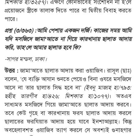
মিশকাত হা/৩২৫৭)
। এক্ষণে কোনভাবেই সংশোধন না হ’লে
প্রয়োজনে স্ত্রীকে তালাক দিতে পারে বা দ্বিতীয় বিবাহ করতে
পারে।
প্রশ্ন (৩/৩৬৩) :
আমি পেশায় একজন দর্জি। কাজের সময় আমি
যদি মসজিদে জামা‘আতে না গিয়ে কারখানায় ছালাত আদায়
করি, তাহ’লে আমার ছালাত হবে কি?
-সাগর মন্ডল, ঢাকা।
উত্তর :
জামা‘আতে ছালাত আদায় করা ওয়াজিব। রাসূল (ছাঃ)
বলেন, ‘যে ব্যক্তি আযান শুনতে পেয়েও বিনা ওযরে মসজিদে
আসে না তার ছালাত সিদ্ধ হবে না’
(
ইবনু মাজাহ হা/৭৯৩:
ছহীহ তারগীব হা/৪২৬; মিশকাত হা/১০৭৭
)
। অতএব
সাধ্যমত মসজিদে গিয়ে জামা‘আতে ছালাত আদায় করবে।
তবে কেউ গৃহে বা কারখানায় ফরয ছালাত আদায় করলে
ছালাতের ফরযিয়াত আদায় হয়ে যাবে ইনশাআল্লাহ। কিন্তু
অবহেলাবশত ওয়াজিব ত্যাগ করলে সে অবশ্যই গুনাহগার