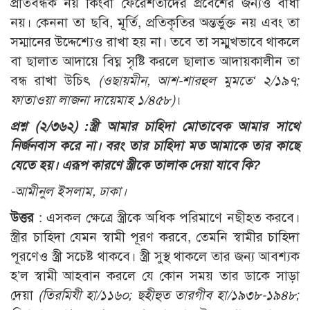
প্রতিবন্ধক নয় কিংবা ফেরেশতাদের প্রবেশের জন্যও বাধা
নয়। কেননা তা ছবি, মূর্তি, প্রতিকৃতির অন্তর্ভুক্ত নয় এবং তা
সম্মানের উদ্দেশ্যেও রাখা হয় না। তবে তা সম্মুখভাবে থাকলে
বা ছালাত আদায়ে বিঘ্ন সৃষ্টি করলে ছালাত আদায়কালীন তা
বন্ধ রাখা উচিৎ
(ওছায়মীন, আশ-শারহুল মুমতে‘ ২/১৯৭;
ফাতাওয়া লাজনা দায়েমাহ ১/৪৫৮)
।
প্রশ্ন (২/৩৬২) :
স্ত্রী আমার চাহিদা মোতাবেক আমার সাথে
নির্জনবাস করে না। বরং তার চাহিদা মত আমাকে তার কাছে
যেতে হয়। এরূপ কারণে স্ত্রীকে তালাক দেয়া যাবে কি?
-আমীনুল ইসলাম, ঢাকা।
উত্তর
: এসকল ক্ষেত্রে স্ত্রীকে অধিক পরিমাণে নছীহত করবে।
স্ত্রীর চাহিদা যেমন স্বামী পূরণ করবে, তেমনি স্বামীর চাহিদা
পূরণেও স্ত্রী সচেষ্ট থাকবে। স্ত্রী সুস্থ থাকলে তার জন্য আবশ্যক
হ’ল স্বামী আহবান করলে যে কোন সময় তার ডাকে সাড়া
দেয়া
(তিরমিযী হা/১১৬০; ছহীহুত তারগীব হা/১৯৩৮-১৯৪৮;