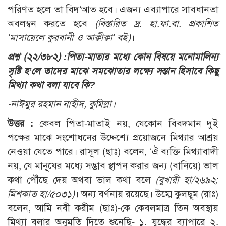
পরিণত হলে তা বিদ‘আত হবে। এজন্য এব্যাপারে সাবধানতা
অবলম্বন করতে হবে
(বিস্তারিত দ্র. হা.ফা.বা. প্রকাশিত
‘মাসায়েলে কুরবানী ও আক্বীক্বা’ বই)
।
প্রশ্ন (২২/৩৮২) :
পিতা-মাতার মধ্যে কোন বিষয়ে মনোমালিন্য
সৃষ্টি হ’লে তাদের মাঝে সমঝোতার লক্ষ্যে সন্তান হিসাবে কিছু
মিথ্যা কথা বলা যাবে কি?
-নাঈমুর রহমান নাহীদ, কুমিল্লা।
উত্তর :
কেবল পিতা-মাতাই নয়, যেকোন বিবদমান দুই
পক্ষের মাঝে সংশোধনের উদ্দেশ্যে প্রয়োজনে মিথ্যার আশ্রয়
নেওয়া যেতে পারে। রাসূল (ছাঃ) বলেন, ‘ঐ ব্যক্তি মিথ্যাবাদী
নয়, যে মানুষের মধ্যে সদ্ভাব স্থাপন করার জন্য (বানিয়ে) ভাল
কথা পৌঁছে দেয় অথবা ভাল কথা বলে
(বুখারী হা/২৬৯২;
মিশকাত হা/৫০৩১)
। অন্য বর্ণনায় রয়েছে। উম্মে কুলছূম (রাঃ)
বলেন, আমি নবী করীম (ছাঃ)-কে কেবলমাত্র তিন অবস্থায়
মিথ্যা বলার অনুমতি দিতে শুনেছি- ১. যুদ্ধের ব্যাপারে ২.