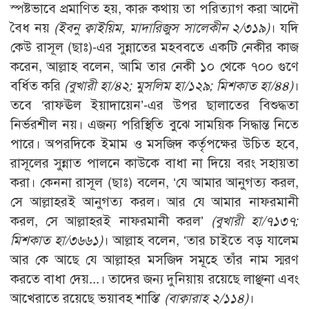
স্পষ্টভাবে প্রমাণিত হয়, কারু কথায় তা পরিত্যাগ করা আদৌ
বৈধ নয়
(ইবনু ক্বাইয়িম, মাদারিজুস সালেকীন ২/৩১৯)
। যদি
কেউ রাসূল (ছাঃ)-এর সুন্নাতের মহববতে একটি নেকীর কাজ
করেন, আল্লাহ বলেন, আমি তার নেকী ১০ থেকে ৭০০ গুণে
বর্ধিত করি
(বুখারী হা/৪২; মুসলিম হা/১২৯; মিশকাত হা/৪৪)
।
তবে ‘রাফঊল ইয়াদায়েন’-এর উপর ছালাতের বিশুদ্ধতা
নির্ভরশীল নয়। এজন্য পরিস্থিতি বুঝে সাময়িক সিদ্ধান্ত নিতে
পারে। অপরদিকে ইমাম ও মসজিদ কর্তৃপক্ষের উচিত হবে,
রাসূলের সুন্নাত পালনে কাউকে বাধা না দিয়ে বরং সহায়তা
করা। কেননা রাসূল (ছাঃ) বলেন, ‘যে আমার আনুগত্য করল,
সে আল্লাহরই আনুগত্য করল। আর যে আমার নাফরমানী
করল, সে আল্লাহরই নাফরমানী করল’
(বুখারী হা/৭১৩৭;
মিশকাত হা/৩৬৬১)
। আল্লাহ বলেন, ‘তার চাইতে বড় যালেম
আর কে আছে যে আল্লাহর মসজিদ সমূহে তাঁর নাম স্মরণ
করতে বাধা দেয়...। তাদের জন্য দুনিয়ায় রয়েছে লাঞ্ছনা এবং
আখেরাতে রয়েছে ভয়াবহ শাস্তি’
(বাক্বারাহ ২/১১৪)
।