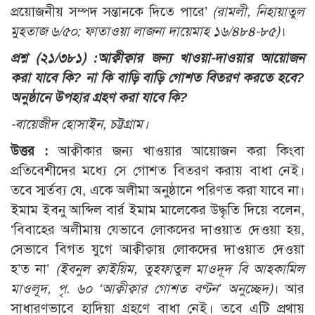
প্রয়োজনীয় সম্পদ সন্তানকে দিতে পারে’
(রামলী, নিহায়াতুল
মুহতাজ ৬/৫০; ফাতাওয়া লাজনা দায়েমাহ ১৬/৪৮৪-৮৫)
।
প্রশ্ন (২১/৩৮১) :
আক্বীক্বার জন্য খাওয়া-দাওয়ার আয়োজন
করা যাবে কি? না কি বাড়ি বাড়ি গোশত বিতরণ করতে হবে?
অনুষ্ঠানে উপহার গ্রহণ করা যাবে কি?
-বায়েজীদ হোসাইন, চট্টগ্রাম।
উত্তর :
আক্বীকার জন্য খাওয়ার আয়োজন করা কিংবা
প্রতিবেশীদের মধ্যে সে গোশত বিতরণ করায় বাধা নেই।
তবে স্মর্তব্য যে, একে অলীমা অনুষ্ঠানে পরিণত করা যাবে না।
ইমাম ইবনু আব্দিল বার্র ইমাম মালেকের উদ্ধৃতি দিয়ে বলেন,
‘বিবাহের অলীমায় যেভাবে লোকদের দাওয়াত দেওয়া হয়,
সেভাবে বিগত যুগে আক্বীক্বায় লোকদের দাওয়াত দেওয়া
হ’ত না’
(ইবনুল ক্বাইয়িম, তুহফাতুল মাওদূদ বি আহকামিল
মাওলূদ, পৃ. ৬০ ‘আক্বীক্বার গোশত বণ্টন’ অনুচ্ছেদ)
। আর
সাধারণভাবে হাদিয়া গ্রহণে বাধা নেই। তবে এটি প্রথায়