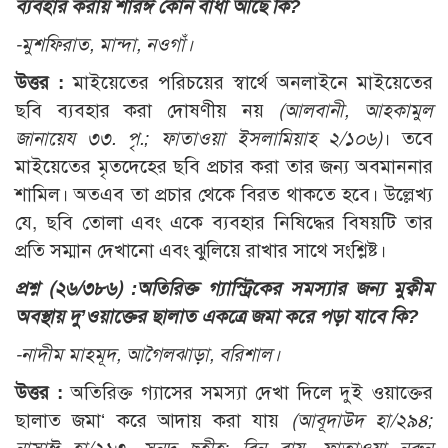
ব্যবহার করায় শারঈ কোন বাধা আছে কি?
-মুশফিরাত, মান্দা, নওগাঁ।
উত্তর :
মাইয়েতের পরিচয়ের স্বার্থে অনলাইনে মাইয়েতের
ছবি ব্যবহার করা দোষণীয় নয়
(আলবানী, আহকামুল
জানায়েয ৩৩. পৃ.; ফাতাওয়া ইসলামিয়াহ ২/১০৬)
। তবে
মাইয়েতের মৃতদেহের ছবি প্রচার করা তার জন্য অবমাননার
শামিল। অতএব তা প্রচার থেকে বিরত থাকতে হবে। উল্লেখ্য
যে, ছবি তোলা এবং একে ব্যবহার নিষিদ্ধের বিষয়টি তার
প্রতি সম্মান দেখানো এবং ঝুলিয়ে রাখার সাথে সংশ্লিষ্ট।
প্রশ্ন (২৬/৩৮৬) :
অতিরিক্ত গ্যাস্ট্রিকের সমস্যার জন্য মুক্বীম
অবস্থায় দু’ওয়াক্তের ছালাত একত্রে জমা করে পড়া যাবে কি?
-নাদীম মাহমূদ, আগৈলঝাড়া, বরিশাল।
উত্তর :
অতিরিক্ত গ্যাসের সমস্যা দেখা দিলে দুই ওয়াক্তের
ছালাত জমা‘ করে আদায় করা যায়
(আবূদাউদ হা/২৯৪;