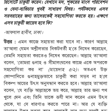
রিসোর্টে চাকুরী করেন। যেখানে মদ, শূকরের মাংস পরিবেশন
ও যেনা-ব্যভিচার খুবই সাধারণ বিষয়। পর্যটকদের এসব
সরবরাহের জন্য তাদেরকেই সহযোগিতা করতে হয়। এক্ষণে
এসব চাকুরী জায়েয হবে কি?
-আফযাল হাবীব, ঢাকা।
উত্তর :
এমন কাজে সহায়তা করা যাবে না। কারণ আল্লাহ
তা‘আলা যেমন অশ্লীলতার নিকটবর্তী হ’তে নিষেধ করেছেন,
তেমনি সহায়তা করতেও নিষেধ করেছেন। আল্লাহ তা‘আলা
বলেন, ‘তোমরা গুনাহ ও সীমালংঘনের কাজে একে অপরকে
সহযোগিতা কর না’
(মায়েদাহ ৫/২)
। অতএব উক্ত
কোম্পানিতে গুনাহমুক্তভাবে চাকুরী করা সম্ভব না হ’লে
বিকল্প আয়ের উৎস অনুসন্ধান করতে হবে। আল্লাহ তা‘আলা
বলেন, ‘যে ব্যক্তি আল্লাহকে ভয় করে, আল্লাহ তার জন্য পথ
খুলে দেন এবং তিনি তাকে রূযী দান করেন এমন উৎস
থেকে, যা সে ধারণাও করতে পারে না। আর যে ব্যক্তি