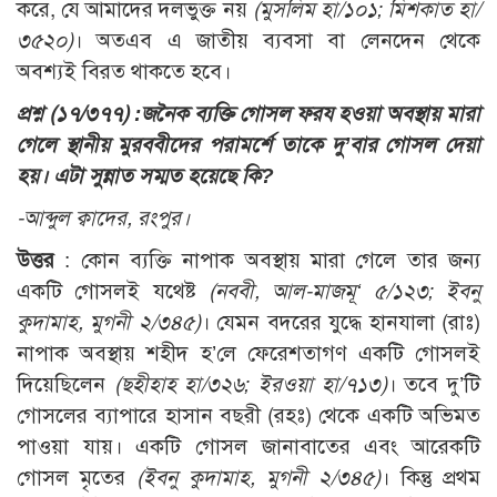
করে, যে আমাদের দলভুক্ত নয়
(মুসলিম হা/১০১; মিশকাত হা/
৩৫২০)
। অতএব এ জাতীয় ব্যবসা বা লেনদেন থেকে
অবশ্যই বিরত থাকতে হবে।
প্রশ্ন (১৭/৩৭৭) :
জনৈক ব্যক্তি গোসল ফরয হওয়া অবস্থায় মারা
গেলে স্থানীয় মুরববীদের পরামর্শে তাকে দু’বার গোসল দেয়া
হয়। এটা সুন্নাত সম্মত হয়েছে কি?
-আব্দুল ক্বাদের, রংপুর।
উত্তর
: কোন ব্যক্তি নাপাক অবস্থায় মারা গেলে তার জন্য
একটি গোসলই যথেষ্ট
(নববী, আল-মাজমূ‘ ৫/১২৩; ইবনু
কুদামাহ, মুগনী ২/৩৪৫)
। যেমন বদরের যুদ্ধে হানযালা (রাঃ)
নাপাক অবস্থায় শহীদ হ’লে ফেরেশতাগণ একটি গোসলই
দিয়েছিলেন
(ছহীহাহ হা/৩২৬; ইরওয়া হা/৭১৩)
। তবে দু’টি
গোসলের ব্যাপারে হাসান বছরী (রহঃ) থেকে একটি অভিমত
পাওয়া যায়। একটি গোসল জানাবাতের এবং আরেকটি
গোসল মৃতের
(ইবনু কুদামাহ, মুগনী ২/৩৪৫)
। কিন্তু প্রথম