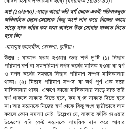
যেদিন হিসাব দন্ডায়মান হবে)
(ইবরাহীম ১৪/৪০-৪১)
।
প্রশ্ন (১০/৩৭০) :
সাড়ে বারো ভরি স্বর্ণ থেকে একই পরিবারভূক্ত
অবিবাহিত ছেলে-মেয়েকে কিছু অংশ দান করে নিজের কাছে
সাড়ে সাত ভরির কম জমা রাখলে উক্ত সোনার যাকাত দিতে
হবে কি?
-নাজমুছ ছালেহীন, খোকশা, কুষ্টিয়া।
উত্তর :
যাকাত ফরয হওয়ার জন্য শর্ত দু’টি (১) নিছাব
পরিমাণ স্বর্ণ বা সমপরিমাণ নগদ অর্থের মালিক হওয়া বা স্বর্ণ
ও নগদ অর্থের সমন্বয়ে নিছাব পরিমাণ সম্পদ মালিকানায়
থাকা। (২) নিছাব পরিমাণ সম্পদ বা অর্থ পূর্ণ এক বছর
মালিকানায় থাকা। এক্ষণে কারো মালিকানায় সাড়ে সাত ভরি
স্বর্ণ থাকলে যাকাত দিতে হবে, কম হ’লে যাকাত দিতে হবে
না। আর সন্তানকে নিজের স্বর্ণ থেকে কিছু অংশ স্থায়ীভাবে দান
করলে কোন সমস্যা নেই। উল্লেখ্য যে, যাকাত ফাঁকি দেওয়ার
উদ্দেশ্যে যদি কেউ সন্তানকে সাময়িক দান করে আবার