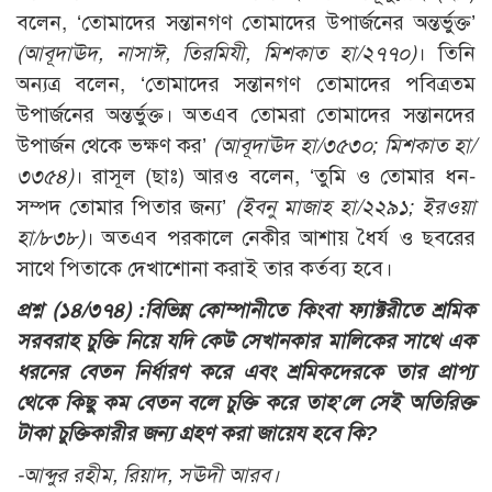
বলেন, ‘তোমাদের সন্তানগণ তোমাদের উপার্জনের অন্তর্ভুক্ত’
(আবূদাঊদ, নাসাঈ, তিরমিযী, মিশকাত হা/২৭৭০)
। তিনি
অন্যত্র বলেন, ‘তোমাদের সন্তানগণ তোমাদের পবিত্রতম
উপার্জনের অন্তর্ভুক্ত। অতএব তোমরা তোমাদের সন্তানদের
উপার্জন থেকে ভক্ষণ কর’
(আবূদাঊদ হা/৩৫৩০; মিশকাত হা/
৩৩৫৪)
। রাসূল (ছাঃ) আরও বলেন, ‘তুমি ও তোমার ধন-
সম্পদ তোমার পিতার জন্য’
(ইবনু মাজাহ হা/২২৯১; ইরওয়া
হা/৮৩৮)
। অতএব পরকালে নেকীর আশায় ধৈর্য ও ছবরের
সাথে পিতাকে দেখাশোনা করাই তার কর্তব্য হবে।
প্রশ্ন (১৪/৩৭৪) :
বিভিন্ন কোম্পানীতে কিংবা ফ্যাক্টরীতে শ্রমিক
সরবরাহ চুক্তি নিয়ে যদি কেউ সেখানকার মালিকের সাথে এক
ধরনের বেতন নির্ধারণ করে এবং শ্রমিকদেরকে তার প্রাপ্য
থেকে কিছু কম বেতন বলে চুক্তি করে তাহ’লে সেই অতিরিক্ত
টাকা চুক্তিকারীর জন্য গ্রহণ করা জায়েয হবে কি?
-আব্দুর রহীম, রিয়াদ, সঊদী আরব।