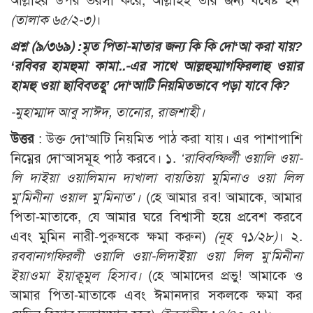
আল্লাহর উপর ভরসা করে, আল্লাহই তার জন্য যথেষ্ট হন’
(তালাক ৬৫/২-৩)
।
প্রশ্ন (৯/৩৬৯) :
মৃত পিতা-মাতার জন্য কি কি দো‘আ করা যায়?
‘রবিবর হামহুমা কামা..-এর সাথে আল্লহুম্মাগফিরলাহু ওয়ার
হামহু ওয়া ছাবিবতহূ’ দো‘আটি নিয়মিতভাবে পড়া যাবে কি?
-মুহাম্মাদ আবু সাঈদ, তানোর, রাজশাহী।
উত্তর
: উক্ত দো‘আটি নিয়মিত পাঠ করা যায়। এর পাশাপাশি
নিম্নের দো‘আসমূহ পাঠ করবে। ১.
‘রাবিবগ্ফির্লী ওয়ালি ওয়া-
লি দাইয়া ওয়ালিমান দাখালা বায়তিয়া মুমিনাও ওয়া লিল
মু’মিনীনা ওয়াল মু’মিনাত’।
(হে আমার রব! আমাকে, আমার
পিতা-মাতাকে, যে আমার ঘরে বিশ্বাসী হয়ে প্রবেশ করবে
এবং মুমিন নারী-পুরুষকে ক্ষমা করুন)
(নূহ ৭১/২৮)
। ২.
রববানাগফিরলী ওয়ালি ওয়া-লিদাইয়া ওয়া লিল মু‘মিনীনা
ইয়াওমা ইয়াক্বূমুল হিসাব।
(হে আমাদের প্রভু! আমাকে ও
আমার পিতা-মাতাকে এবং ঈমানদার সকলকে ক্ষমা কর