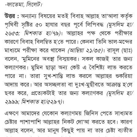
-ফাতেমা, সিলেট।
উত্তর :
অন্যান্য বিষয়ের মতই বিবাহ আল্লাহ তা‘আলা কর্তৃক
পৃথিবী সৃষ্টির ৫০ হাযার বছর পূর্বে লিপিবদ্ধ
(মুসলিম হা/
২৬৫৩; মিশকাত হা/৭৯)
। আল্লাহর পক্ষ থেকে পরীক্ষার
কারণে বিবাহ বিলম্বিত হ’তে পারে। কেননা তিনি ভাল-মন্দের
মাধ্যমে পরীক্ষা করে থাকেন
(আম্বিয়া ২১/৩৫)
। রাসূল (ছাঃ)
বলেন, ‘মুমিনের অবস্থা বিস্ময়কর। সকল কাজই তার জন্য
কল্যাণকর। মুমিন ছাড়া অন্য কেউ এ বৈশিষ্ট্য লাভ করতে
পারে না। তারা সুখ-শান্তি লাভ করলে আল্লাহর শুকরিয়া
আদায় করে। আর অসচ্ছলতা বা দুঃখ-মুছীবতে আক্রান্ত হ’লে
ছবর করে, প্রত্যেকটাই তার জন্য কল্যাণকর
(মুসলিম হা/
২৯৯৯; মিশকাত হা/৫২৯৭)
।
এক্ষণে আমাদের যেকোন কল্যাণময় জিনিস পেতে সাধ্যমত
চেষ্টার পাশাপাশি আল্লাহর নিকট দো‘আ করতে হবে। কারণ
আল্লাহ বলেন, আর মানুষ কিছুই পায় না তার চেষ্টা ব্যতীত