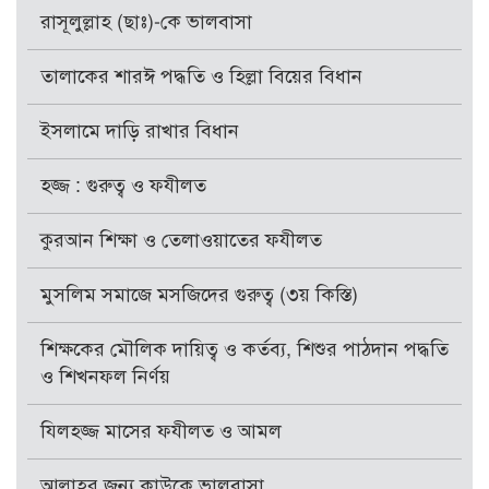
রাসূলুল্লাহ (ছাঃ)-কে ভালবাসা
তালাকের শারঈ পদ্ধতি ও হিল্লা বিয়ের বিধান
ইসলামে দাড়ি রাখার বিধান
হজ্জ : গুরুত্ব ও ফযীলত
কুরআন শিক্ষা ও তেলাওয়াতের ফযীলত
মুসলিম সমাজে মসজিদের গুরুত্ব (৩য় কিস্তি)
শিক্ষকের মৌলিক দায়িত্ব ও কর্তব্য, শিশুর পাঠদান পদ্ধতি
ও শিখনফল নির্ণয়
যিলহজ্জ মাসের ফযীলত ও আমল
আল্লাহর জন্য কাউকে ভালবাসা