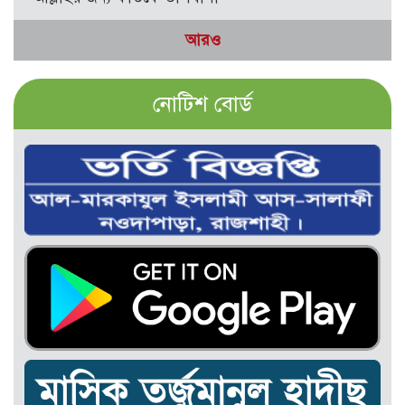
আরও
নোটিশ বোর্ড