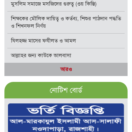
মুসলিম সমাজে মসজিদের গুরুত্ব (৩য় কিস্তি)
শিক্ষকের মৌলিক দায়িত্ব ও কর্তব্য, শিশুর পাঠদান পদ্ধতি
ও শিখনফল নির্ণয়
যিলহজ্জ মাসের ফযীলত ও আমল
আল্লাহর জন্য কাউকে ভালবাসা
আরও
নোটিশ বোর্ড