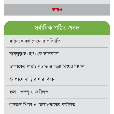
আরও
সর্বাধিক পঠিত প্রবন্ধ
মানুষকে কষ্ট দেওয়ার পরিণতি
রাসূলুল্লাহ (ছাঃ)-কে ভালবাসা
তালাকের শারঈ পদ্ধতি ও হিল্লা বিয়ের বিধান
ইসলামে দাড়ি রাখার বিধান
হজ্জ : গুরুত্ব ও ফযীলত
কুরআন শিক্ষা ও তেলাওয়াতের ফযীলত