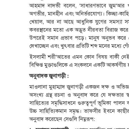
আহমাদ নাদভী বলেন, ‘সাধারণভাবে জুম‘আর খ
অগভীর, মানহীন এবং অনির্ভরযোগ্য। কিচ্ছা-কাহ
খেয়াল, আর না আছে আধুনিক যুগের সমস্যা সমূহ
কবরস্থানের মতো এক অদ্ভূত নীরবতা বিরাজ করে। ক
উপরেই সমান প্রভাব পড়ে। মানুষ অনুভব করে যে
দেখাচ্ছেন এবং খুৎবার প্রতিটি শব্দ মনের মধ্যে গে
ইসলামী শরী‘আতের এমন কোন বিষয় বাকী নেই যে 
বিক্ষিপ্ত মুক্তাগুলিকে এ সংকলনে একটি আকর্ষণীয়
অনুবাদক জুনাগড়ী :
মাওলানা মুহাম্মাদ জুনাগড়ী একজন দক্ষ ও অভিজ্ঞ
অসংখ্য গ্রন্থ রচনা ও অনুবাদ করে যে দক্ষতার স
সাহিত্যের সমৃদ্ধিসাধনে গুরুত্বপূর্ণ ভূমিকা পা
উচ্চ সাহিত্যিকমান সমৃদ্ধ। তাফসীর ইবনে কাছীর
অনুবাদ করেছেন সেগুলি নিম্নরূপ: