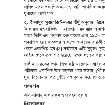
বর্তমানে তাফসীর ইবনে কাছীরের জনপ্রিয় এ অনু
এপ্রিল মাসে প্রকাশিত হয়েছে। এটি তাখরীজ ক
যুবায়ের আলী যাঈ।
২. ই‘লামুল মুওয়াক্কি‘ঈন-এর উর্দূ অনুবাদ ‘দ্বীনে 
‘ই‘লামুল মুওয়াক্কিঈন’। মাওলানা মুহাম্মাদ জুনাগ
সালে তিনি এর অনুবাদ শুরু করেন এবং ১৯৩৮ সাল
প্রকাশিত হয়। অতঃপর ৭ খন্ডে জাইয়েদ বারকী প্রে
থেকে প্রকাশিত হয়।[3] বর্তমানে এটি সুবৃহৎ দুই 
ফাহীম থেকে প্রকাশিত হয়েছে। প্রথম খন্ডের পৃষ্ঠা স
স্বাধীন ভারতের প্রথম শিক্ষামন্ত্রী মাওলানা আবু
পত্রিকায় প্রকাশিত উক্ত অনুবাদ পড়ে অত্যন্ত খুশ
মূল্য বিবেচনায় পত্র দু’টির বঙ্গানুবাদ নিম্নে প্রদত্ত 
প্রথম পত্র
আস-সালামু আলায়কুম ওয়া রহমাতুল্লাহ
প্রিয়ভাজনেষু