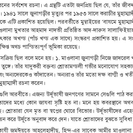
র সর্বশেষ রচনা। এ গ্রন্থটি এতটা জনপ্রিয় ছিল যে, তাঁর জীবদ
১৯৪১ সালে জুনাগড়ীর মৃত্যুর পর ১৯৫৩ সালে করাচীর মুহাম্মা
এটি প্রকাশিত হয়েছিল। পরবর্তীতে মুম্বাইয়ের ‘বাযমে মুহাম্মাদী
মাওলানা মুখতার আহমাদ নাদভী প্রতিষ্ঠিত আদ-দারুস সালাফিইয়াহ, 
ার অখন্ড (পাঁচ খন্ড এক সাথে) সংস্করণ প্রকাশিত হয়। এ সং
ষিপ্ত অথচ পান্ডিত্যপূর্ণ ভূমিকা রয়েছে।
রণ সক্রিয় ছিল বলে মনে হয়। ১. মাওলানা জুনাগড়ী নিজে জাদরেল
িল তুঙ্গে। তাঁর যাদুকরী বক্তব্য শ্রোতামন্ডলী গভীর মনোযোগ সহকা
 অন্যদেরকেও কাঁদাতেন। অন্যরাও তাঁর মতো দক্ষ বাগ্মী ও খ
ুহাম্মাদী রচনা করেন।
 খুৎবাগুলি আরবীতে। এজন্য উর্দূভাষী জনগণের সামনে সেগুলি পাঠ 
 তাদের মধ্যে কোন জাযবা সৃষ্টি হত না। মনে হয় কবরস্থানে অথব
 শ্রোতারা যেন মৃত বা স্বপ্নের ঘোরে বিভোর। উর্দূভাষীদের এহেন
 চয়ন করে উর্দূতে অনুবাদ করে দেন। যাতে শ্রোতাদের বুঝতে সুবিধ
মারকাযী জমঈয়তে আহলেহাদীছ, হিন্দ-এর সাবেক আমীর মাওলানা