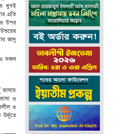
ত খুবই
র প্রতি
দের উপর
া উভয়ের
ার জাদু
র এ সকল
ূ ভাষায়
 ভাষা ও
সাবলীল ও
উর্দূতে