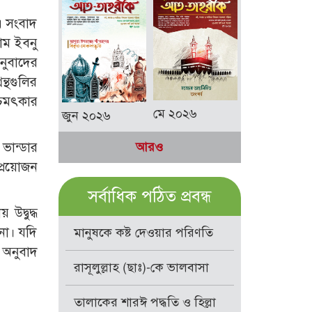
এ সংবাদ
াম ইবনু
নুবাদের
ন্থগুলির
চমৎকার
মে ২০২৬
জুন ২০২৬
ভান্ডার
আরও
প্রয়োজন
সর্বাধিক পঠিত প্রবন্ধ
উদ্বুদ্ধ
না। যদি
মানুষকে কষ্ট দেওয়ার পরিণতি
ই অনুবাদ
রাসূলুল্লাহ (ছাঃ)-কে ভালবাসা
তালাকের শারঈ পদ্ধতি ও হিল্লা