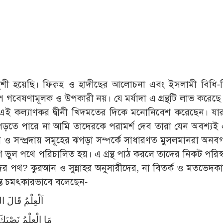
ত খুশী হয়েছি। ফিক্বহ ও হাদীছের আলোচনা এবং ইসলামী বিধি-
প গবেষণামূলক ও উপকারী নয়। যে মর্যাদা এ গ্রন্থটি লাভ করেছে।
এই কল্যাণকর দ্বীনী খিদমতের দিকে মনোনিবেশ করেছেন। যারা
পড়তে পারে না আমি তাদেরকে পরামর্শ দেব তারা যেন অবশ্যই এ গ
 ও সম্প্রদায় সমূহের ঝগড়া সম্পর্কে সাধারণত মুসলমানরা অন
 ভুল পথে পরিচালিত হয়। এ গ্রন্থ পাঠ করলে তাদের নিকট পরিস্
ষদের পথ? কুরআন ও সুন্নাহর অনুসারীদের, না বিতর্ক ও মতভেদক
ত্যন্ত চমৎকারভাবে বলেছেন-
اَلْعِلْمُ قَالَ ا
مَا الْعِلْمُ نَصْبَك