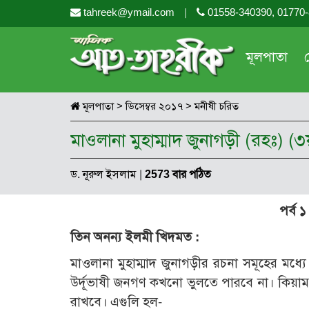
tahreek@ymail.com
|
01558-340390, 01770
মূলপাতা
মূলপাতা
>
ডিসেম্বর ২০১৭
>
মনীষী চরিত
মাওলানা মুহাম্মাদ জুনাগড়ী (রহঃ) (৩য়
ড. নূরুল ইসলাম
|
2573 বার পঠিত
পর্ব ১
তিন অনন্য ইলমী খিদমত :
মাওলানা মুহাম্মাদ জুনাগড়ীর রচনা সমূহের মধ্যে ব
উর্দূভাষী জনগণ কখনো ভুলতে পারবে না। কিয়ামত প
রাখবে। এগুলি হল-