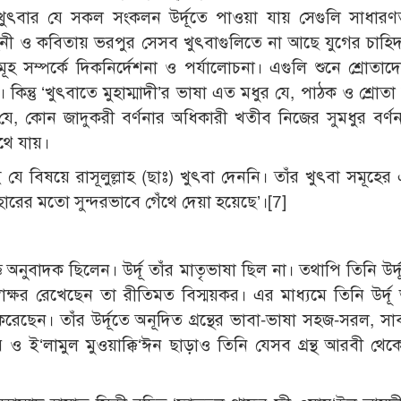
ুৎবার যে সকল সংকলন উর্দূতে পাওয়া যায় সেগুলি সাধারণ
িনী ও কবিতায় ভরপুর সেসব খুৎবাগুলিতে না আছে যুগের চাহিদা
 সম্পর্কে দিকনির্দেশনা ও পর্যালোচনা। এগুলি শুনে শ্রোতা
িন্তু ‘খুৎবাতে মুহাম্মাদী’র ভাষা এত মধুর যে, পাঠক ও শ্রোত
, কোন জাদুকরী বর্ণনার অধিকারী খতীব নিজের সুমধুর বর্ণন
ঁথে যায়।
বিষয়ে রাসূলুল্লাহ (ছাঃ) খুৎবা দেননি। তাঁর খুৎবা সমূহে
 হারের মতো সুন্দরভাবে গেঁথে দেয়া হয়েছে’।[7]
 অনুবাদক ছিলেন। উর্দূ তাঁর মাতৃভাষা ছিল না। তথাপি তিনি উর্দ
্বাক্ষর রেখেছেন তা রীতিমত বিস্ময়কর। এর মাধ্যমে তিনি উর্দূ
লন করেছেন। তাঁর উর্দূতে অনূদিত গ্রন্থের ভাবা-ভাষা সহজ-সরল, 
 ও ই‘লামুল মুওয়াক্কি‘ঈন ছাড়াও তিনি যেসব গ্রন্থ আরবী থেকে 