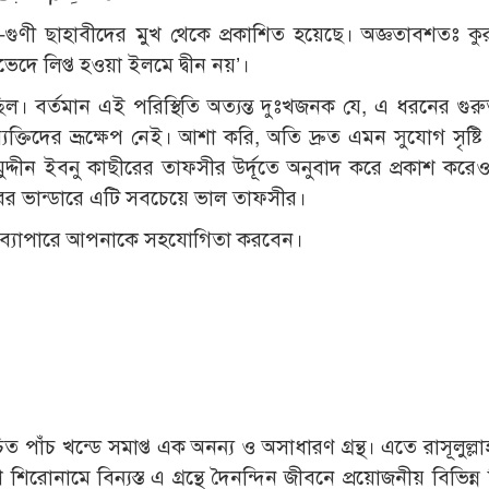
ানী-গুণী ছাহাবীদের মুখ থেকে প্রকাশিত হয়েছে। অজ্ঞতাবশতঃ 
ভেদে লিপ্ত হওয়া ইলমে দ্বীন নয়’।
 ছিল। বর্তমান এই পরিস্থিতি অত্যন্ত দুঃখজনক যে, এ ধরনের গুরুত্
যক্তিদের ভ্রূক্ষেপ নেই। আশা করি, অতি দ্রুত এমন সুযোগ সৃষ্ট
্দীন ইবনু কাছীরের তাফসীর উর্দূতে অনুবাদ করে প্রকাশ কর
ের ভান্ডারে এটি সবচেয়ে ভাল তাফসীর।
 এ ব্যাপারে আপনাকে সহযোগিতা করবেন।
িত পাঁচ খন্ডে সমাপ্ত এক অনন্য ও অসাধারণ গ্রন্থ। এতে রাসূলুল্লা
িরোনামে বিন্যস্ত এ গ্রন্থে দৈনন্দিন জীবনে প্রয়োজনীয় বিভিন্