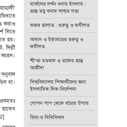
মার্কসের দর্শন বনাম ইসলাম :
াম্মাদী’
ভ্রান্ত তত্ত্ব বনাম শাশ্বত সত্য
বিখ্যাত
্ধ করাও
ফজর ছালাত : গুরুত্ব ও ফযীলত
্শ নিতে
শিত হয়।
আযান ও ইক্বামতের গুরুত্ব ও
ফযীলত
 দিল্লী
ু করেন।
শী‘আ মতবাদ ও তাদের ভ্রান্ত
আক্বীদা
 অনুবাদ
ছিল না।
বিশ্ববিদ্যালয় শিক্ষার্থীদের জন্য
ইসলামিক দিক-নির্দেশনা
প্রথমতঃ
গোপন পাপ থেকে বাঁচার উপায়
ে হাফেয
2]
রিয়া-র বিধিবিধান