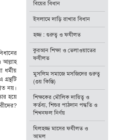
বিয়ের বিধান
ইসলামে দাড়ি রাখার বিধান
হজ্জ : গুরুত্ব ও ফযীলত
কুরআন শিক্ষা ও তেলাওয়াতের
বিধানের
ফযীলত
 আল্লাহ
 ধর্মীয়
মুসলিম সমাজে মসজিদের গুরুত্ব
্রন্থটি
(৩য় কিস্তি)
বগত নয়।
কার হয়ে
শিক্ষকের মৌলিক দায়িত্ব ও
কর্তব্য, শিশুর পাঠদান পদ্ধতি ও
ারীদের?
শিখনফল নির্ণয়
যিলহজ্জ মাসের ফযীলত ও
আমল