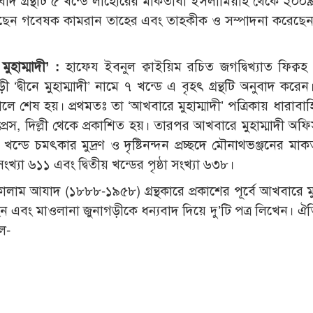
বাদ গ্রন্থটি ৫ খন্ডে লাহোরের মাকতাবা ইসলামিয়াহ থেকে ২০০
রেছেন গবেষক কামরান তাহের এবং তাহকীক ও সম্পাদনা করেছে
মুহাম্মাদী’ :
হাফেয ইবনুল ক্বাইয়িম রচিত জগদ্বিখ্যাত ফিক্বহ গ
ড়ী ‘দ্বীনে মুহাম্মাদী’ নামে ৭ খন্ডে এ বৃহৎ গ্রন্থটি অনুবাদ কর
ে শেষ হয়। প্রথমতঃ তা ‘আখবারে মুহাম্মাদী’ পত্রিকায় ধারাবা
স, দিল্লী থেকে প্রকাশিত হয়। তারপর আখবারে মুহাম্মাদী অফিস,
খন্ডে চমৎকার মুদ্রণ ও দৃষ্টিনন্দন প্রচ্ছদে মৌনাথভঞ্জনের মা
ংখ্যা ৬১১ এবং দ্বিতীয় খন্ডের পৃষ্ঠা সংখ্যা ৬৩৮।
ল কালাম আযাদ (১৮৮৮-১৯৫৮) গ্রন্থকারে প্রকাশের পূর্বে আখবারে মু
ী হন এবং মাওলানা জুনাগড়ীকে ধন্যবাদ দিয়ে দু’টি পত্র লিখেন। 
হল-