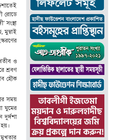
্দশাতেই
দী রোডে
’ সংস্থা
মুম্বাই
স্করণের
 খতীব ও
রে শ্রবণ
তীব হৌক
করার সময়
া ঘুমের
 দুর্দশা
া হয়।
 মুখতার