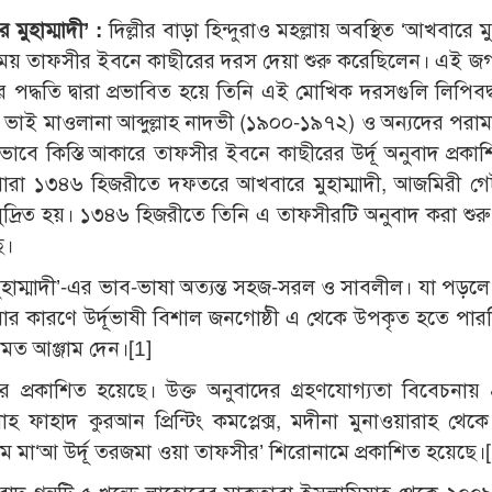
মুহাম্মাদী’ :
দিল্লীর বাড়া হিন্দুরাও মহল্লায় অবস্থিত ‘আখবারে মুহ
 সময় তাফসীর ইবনে কাছীরের দরস দেয়া শুরু করেছিলেন। এই জগদ্
দ্ধতি দ্বারা প্রভাবিত হয়ে তিনি এই মোখিক দরসগুলি লিপিবদ
া ভাই মাওলানা আব্দুল্লাহ নাদভী (১৯০০-১৯৭২) ও অন্যদের পরামর
কভাবে কিস্তি আকারে তাফসীর ইবনে কাছীরের উর্দূ অনুবাদ প্রকা
পারা ১৩৪৬ হিজরীতে দফতরে আখবারে মুহাম্মাদী, আজমিরী গেট,
মুদ্রিত হয়। ১৩৪৬ হিজরীতে তিনি এ তাফসীরটি অনুবাদ করা শুর
ে।
ুহাম্মাদী’-এর ভাব-ভাষা অত্যন্ত সহজ-সরল ও সাবলীল। যা পড়লে
ার কারণে উর্দূভাষী বিশাল জনগোষ্ঠী এ থেকে উপকৃত হতে পার
মত আঞ্জাম দেন।[1]
র প্রকাশিত হয়েছে। উক্ত অনুবাদের গ্রহণযোগ্যতা বিবেচনায় 
 ফাহাদ কুরআন প্রিন্টিং কমপ্লেক্স, মদীনা মুনাওয়ারাহ থেক
ম মা‘আ উর্দূ তরজমা ওয়া তাফসীর’ শিরোনামে প্রকাশিত হয়েছে।[