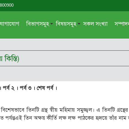
-800900
যোগাযোগ
বিভাগসমূহ
বিষয়সমূহ
সকল সংখ্যা
সম্পা
সম্পাদকীয়
জায়েয-নাজায়েয
গ্রন্থ পর্যালোচনা
আক্বীদা বা বিশ্বাস
 কিস্তি)
দরসে কুরআন
শিক্ষা ও সংস্কৃতি
দরসে হাদীছ
নারী সমাজ
প্রবন্ধ সমুহ
আত্মশুদ্ধি
।
পর্ব ২
।
পর্ব ৩
।
শেষ পর্ব
।
সাময়িক প্রসঙ্গ
পরকাল
সময়ের ভাবনা
নীতি-নৈতিকতা
িশেষভাবে তিনটি গ্রন্থ স্বীয় মহিমায় সমুজ্জ্বল। এ তিনটি গ্রন্থ
মহিলা অঙ্গন
তারবিয়াত
র্যন্তএই তিন অক্ষয় কীর্তি লক্ষ লক্ষ পাঠকের হৃদয়ে তাঁর নাম
আরও
আরও