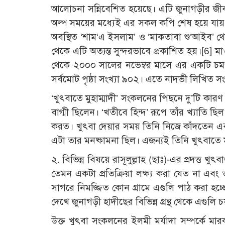
আলোচনা সন্নিবেশিত হয়েছে। এটি জুনাগড়ীর জীবনে
অল্প সময়ের মধ্যেই এর সকল কপি শেষ হয়ে যায়। 
অবস্থিত ‘শাম‘এ ইসলাম’ ও ‘মাকতাবা শু‘আইব’ থেকে 
থেকে এটি অত্যন্ত সুন্দরভাবে প্রকাশিত হয়।[6] 
থেকে ২০০০ সালের নভেম্বর মাসে এর একটি চমৎক
সর্বমোট পৃষ্ঠা সংখ্যা ৯০২। এতে নাদভী লিখিত সংক্
‘খুৎবাতে মুহাম্মাদী’ সংকলনের পিছনে দু’টি কা
বাগ্মী ছিলেন। ‘খতীবে হিন্দ’ রূপে তাঁর খ্যাতি ছ
করত। খুৎবা দেয়ার সময় তিনি নিজে কাঁদতেন এবং
এটা তার মনষ্কামনা ছিল। এজন্যই তিনি খুৎবাতে ম
২. বিভিন্ন বিষয়ে রাসূলুল্লাহ (ছাঃ)-এর প্রদত্ত
তেমন একটা প্রতিক্রিয়া লক্ষ্য করা যেত না এবং
সাগরে নিমজ্জিত কোন গ্রামে এগুলি পাঠ করা হচ্ছে।
দেখে জুনাগড়ী হাদীছের বিভিন্ন গ্রন্থ থেকে এগুলি
উক্ত খুৎবা সংকলনের ইলমী মর্যাদা সম্পর্কে 