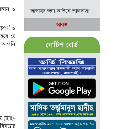
কুরআন ও
আল্লাহর জন্য কাউকে ভালবাসা
আরও
বপূর্ণ ও
ি হবে যে
নোটিশ বোর্ড
েও আপনি
হ (ছাঃ)-
ন বিষয়ের