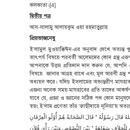
কলকাতা।[4]
দ্বিতীয় পত্র
আস-সালামু আলায়কুম ওয়া রহমাতুল্লাহ
প্রিয়ভাজনেষু
ই‘লামুল মুওয়াক্কিঈন-এর অনুবাদ দেখে অত্যন্
তাৎপর্য বিষয়ে পরবর্তী আলেমদের কোন গ্রন্থ এরূ
আপনাকে উত্তম প্রতিদান দান করুন যে, আপনি 
বিষয়ে জানার আগ্রহ রাখে এবং মূল আরবী গ্রন্থ 
অধ্যয়ন করে। যদিচ ইসলামের অভ্যন্তরীণ মাযহাব
এজন্য অনেক সময় মাযহাবের প্রতি তাদের আকর্ষণ
যাবে যে, প্রজ্ঞা ও জ্ঞানের সঠিক পথ কোন মানু
স্বয়ং ই‘লাম প্রণেতা তাঁর ‘ক্বাছীদায়ে নূনিয়া’য় অ
للهُ قَالَ رَسُوْلُهُ * قَالَ الصَّحَابَةُ هُمْ أُوْلُو الْعِرْفَانِ
َ لِلْخِلاَفِ سَفَاهَةً * بَيْنَ النُّصُوْصِ وَبَيْنَ رَأْيِ فُلاَنِ