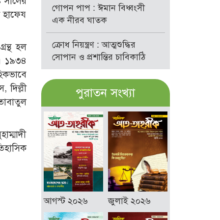
৯ সালের
গোপন পাপ : ঈমান বিধ্বংসী
ন হাফেয
এক নীরব ঘাতক
ক্রোধ নিয়ন্ত্রণ : আত্মশুদ্ধির
্রন্থ হল
সোপান ও প্রশান্তির চাবিকাঠি
েন। ১৯৩৪
হিকভাবে
 দিল্লী
পুরাতন সংখ্যা
কতাবাতুল
হাম্মাদী
ঐতিহাসিক
আগস্ট ২০২৬
জুলাই ২০২৬