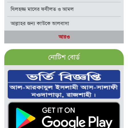
যিলহজ্জ মাসের ফযীলত ও আমল
আল্লাহর জন্য কাউকে ভালবাসা
আরও
নোটিশ বোর্ড