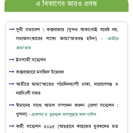
এ বিভাগের আরও প্রবন্ধ
সুধী সমাবেশ \ কক্সবাজার (সুন্দর আকাংখাই যথেষ্ট নয়,
সমাজসংস্কারের লক্ষ্যে জামা‘আতবদ্ধ হউন!) -
-আমীরে
জামা‘আত
ইসলামী সম্মেলন
কক্সবাজারে মসজিদ উদ্বোধন
আমীরে জামা‘আতের পাঁচদিনব্যাপী ঢাকা, নারায়ণগঞ্জ ও
নরসিংদী সফর
ঈমানের সাথে আমল সম্পাদন করুন! (যেলা সম্মেলন :
খুলনা) -
প্রফেসর ড. মুহাম্মাদ আসাদুল্লাহ আল-গালিব
কর্মী সম্মেলন ২০১৫ (আছহাবে কাহফের যুবকদের মত