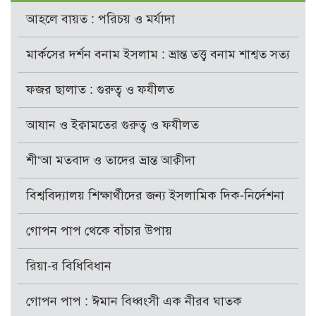
আহলে বায়ত : পরিচয় ও মর্যাদা
মার্কসের দর্শন বনাম ইসলাম : ভ্রান্ত তত্ত্ব বনাম শাশ্বত সত্য
ফজর ছালাত : গুরুত্ব ও ফযীলত
আযান ও ইক্বামতের গুরুত্ব ও ফযীলত
শী‘আ মতবাদ ও তাদের ভ্রান্ত আক্বীদা
বিশ্ববিদ্যালয় শিক্ষার্থীদের জন্য ইসলামিক দিক-নির্দেশনা
গোপন পাপ থেকে বাঁচার উপায়
রিয়া-র বিধিবিধান
গোপন পাপ : ঈমান বিধ্বংসী এক নীরব ঘাতক