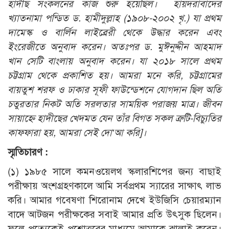
হাদীছ সংকলনের কাজ শুরু হয়েছিল। হায়দরাবাদের
খ্যাতনামা পন্ডিত ড. হামীদুল্লাহ (১৯০৮-২০০২ খৃ.) যা প্রথম
দামেস্ক ও বার্লিন লাইব্রেরী থেকে উদ্ধার করেন এবং
ইংরেজীতে অনুবাদ করেন। অতঃপর ড. মুঈনুদ্দীন আহমাদ
খান সেটি বাংলায় অনুবাদ করেন। যা ২০১৮ সালে প্রথম
চট্টগ্রাম থেকে প্রকাশিত হয়। আমরা মনে করি, চট্টগ্রামের
বায়তুশ শরফ ও ঢাকার সূফী ফাউন্ডেশনে যোগদান ছিল অতি
চতুরতার নিকট অতি সরলতার সাময়িক পরাজয় মাত্র
।
জীবন
সায়াহ্নে হাদীছের খেদমত যেন তাঁর বিগত সকল ত্রুটি
-বিচ্যুতির
কাফফারা হয়, আমরা সেই দো‘আ করি]
।
স্মৃতিচারণ :
(১) ১৯৮৫ সালে কমনওয়েলথ স্কলারশিপের জন্য বাছাই
পরীক্ষায় অংশগ্রহণকালে আমি সর্বপ্রথম স্যারের সাক্ষাৎ লাভ
করি। আমার গবেষণা শিরোনাম দেখে ইউজিসি চেয়ারম্যান
বাদে আটজন পরীক্ষকের সবাই আমার প্রতি উৎসুক ছিলেন।
ফলে প্রত্যেকেই প্রশ্নোত্তরের মাধ্যমে আমাকে ঝালাই করেন।