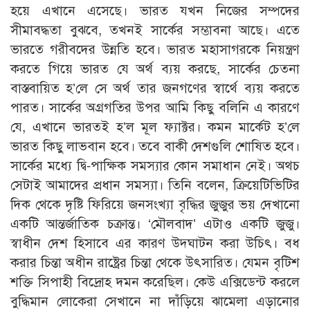
হয়ে এখানে এসেছে। ভারত যখন নিজের সম্পদের
সীমাবদ্ধতা বুঝবে, তখনই সার্কের সম্ভাবনা আছে। এতে
ভারতে গরীবদের উন্নতি হবে। ভারত মহাসাগরকে নিয়ন্ত্রণ
করতে গিয়ে ভারত যে অর্থ ব্যয় করছে, সার্কের চেতনা
বাস্তবায়িত হ’লে সে অর্থ তার জনগণের স্বার্থে ব্যয় করতে
পারত। সার্কের অগ্রগতির উপর আমি কিছু বলিনি এ কারণে
যে, এখানে ভারতই হ’ল মূল ফ্যাক্টর। কমন মার্কেট হ’লে
ভারত কিছু লাভবান হবে। তবে বাকী দেশগুলি শোষিত হবে।
সার্কের মধ্যে দ্বি-পাক্ষিক সমস্যার কোন সমাধান নেই। অথচ
সেটাই আমাদের প্রধান সমস্যা। তিনি বলেন, ক্রিয়েটিভিটির
দিক থেকে দৃষ্টি ফিরিয়ে জনসংখ্যা বৃদ্ধির জুজুর ভয় দেখানো
একটি আন্তর্জাতিক চক্রান্ত। ‘মৌলবাদ’ এটাও একটি জুজু।
স্বাধীন দেশ হিসাবে এর কারণ উদ্ঘাটন করা উচিৎ। বধ
করার চিন্তা অধীন রাষ্ট্রের চিন্তা থেকে উৎসারিত। যেমন বৃটিশ
শক্তি সিপাহী বিদ্রোহ দমন করেছিল। কেউ এক্সিডেন্ট করলে
বুদ্ধিমান লোকেরা সেখানে না দাঁড়িয়ে ঝামেলা এড়ানোর