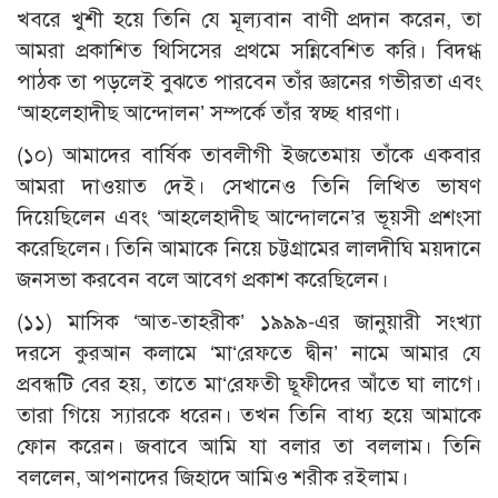
খবরে খুশী হয়ে তিনি যে মূল্যবান বাণী প্রদান করেন, তা
আমরা প্রকাশিত থিসিসের প্রথমে সন্নিবেশিত করি। বিদগ্ধ
পাঠক তা পড়লেই বুঝতে পারবেন তাঁর জ্ঞানের গভীরতা এবং
‘আহলেহাদীছ আন্দোলন’ সম্পর্কে তাঁর স্বচ্ছ ধারণা।
(১০) আমাদের বার্ষিক তাবলীগী ইজতেমায় তাঁকে একবার
আমরা দাওয়াত দেই। সেখানেও তিনি লিখিত ভাষণ
দিয়েছিলেন এবং ‘আহলেহাদীছ আন্দোলনে’র ভূয়সী প্রশংসা
করেছিলেন। তিনি আমাকে নিয়ে চট্টগ্রামের লালদীঘি ময়দানে
জনসভা করবেন বলে আবেগ প্রকাশ করেছিলেন।
(১১) মাসিক ‘আত-তাহরীক’ ১৯৯৯-এর জানুয়ারী সংখ্যা
দরসে কুরআন কলামে ‘মা‘রেফতে দ্বীন’ নামে আমার যে
প্রবন্ধটি বের হয়, তাতে মা‘রেফতী ছূফীদের আঁতে ঘা লাগে।
তারা গিয়ে স্যারকে ধরেন। তখন তিনি বাধ্য হয়ে আমাকে
ফোন করেন। জবাবে আমি যা বলার তা বললাম। তিনি
বললেন, আপনাদের জিহাদে আমিও শরীক রইলাম।