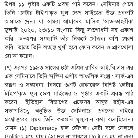
উপর ১১ পৃষ্ঠার একটি প্রবন্ধ পাঠ করেন। সেমিনার শেষে
তিনি ‘লেটার টাইপ’কৃত ফুল স্কেপ সাইজের উক্ত প্রবন্ধটি
আমাকে দেন। যা আমরা আমাদের মাসিক ‘আত-তাহরীক’
জুলাই ২০২০, ২৩/১০ সংখ্যায় কিছু সংশোধনী সহ প্রকাশ
করি। অতঃপর সংখ্যাটি তাঁর নিকটে সৌজন্য কপি প্রেরণ
করি। তাতে তিনি অত্যন্ত খুশী হয়ে ফোন করেন ও প্রাণখোলা
দো‘আ করেন।
(৭) এরপর ১৯৯৩ সালের ৪ঠা এপ্রিল রাবির আই.বি.এস-এর
এক সেমিনারে তিনি ‘দক্ষিণ এশীয় আঞ্চলিক সংস্থা : সার্ক-এর
স্বরূপ ও সম্ভাবনা’ বিষয়ে ৩৫টি রেফারেন্স বিশিষ্ট ‘লেটার
টাইপ’কৃত ফুল স্কেপ সাইজের ৯ পৃষ্ঠার একটি প্রবন্ধ পাঠ
করেন। ইতিহাস বিভাগের প্রফেসর আব্দুর রহীম-এর
সভাপতিত্বে অনুষ্ঠিত উক্ত সেমিনারে প্রবন্ধের বাইরে
প্রশ্নোত্তরের সময় তিনি কতগুলি মূল্যবান কথা বলেছিলেন।
যেমন (১) Diplomacy হ’ল কৌশল। সেটা বলে ফেললে
Politics হয়ে যায়। (২) দল না থাকলে Politics হয় না এবং