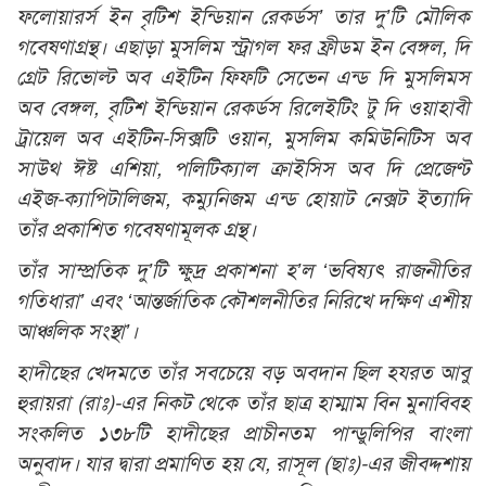
ফলোয়ারর্স ইন বৃটিশ ইন্ডিয়ান রেকর্ডস’ তার দু’টি মৌলিক
গবেষণাগ্রন্থ। এছাড়া মুসলিম স্ট্রাগল ফর ফ্রীডম ইন বেঙ্গল, দি
গ্রেট রিভোল্ট অব এইটিন ফিফটি সেভেন এন্ড দি মুসলিমস
অব বেঙ্গল, বৃটিশ ইন্ডিয়ান রেকর্ডস রিলেইটিং টু দি ওয়াহাবী
ট্রায়েল অব এইটিন-সিক্সটি ওয়ান, মুসলিম কমিউনিটিস অব
সাউথ ঈষ্ট এশিয়া, পলিটিক্যাল ক্রাইসিস অব দি প্রেজেণ্ট
এইজ-ক্যাপিটালিজম, কম্যুনিজম এন্ড হোয়াট নেক্সট ইত্যাদি
তাঁর প্রকাশিত গবেষণামূলক গ্রন্থ।
তাঁর সাম্প্রতিক দু’টি ক্ষুদ্র প্রকাশনা হ’ল ‘ভবিষ্যৎ রাজনীতির
গতিধারা’ এবং ‘আন্তর্জাতিক কৌশলনীতির নিরিখে দক্ষিণ এশীয়
আঞ্চলিক সংস্থা’।
হাদীছের খেদমতে তাঁর সবচেয়ে বড় অবদান ছিল হযরত আবু
হুরায়রা (রাঃ)-এর নিকট থেকে তাঁর ছাত্র হাম্মাম বিন মুনাবিবহ
সংকলিত ১৩৮টি হাদীছের প্রাচীনতম পান্ডুলিপির বাংলা
অনুবাদ। যার দ্বারা প্রমাণিত হয় যে, রাসূল (ছাঃ)-এর জীবদ্দশায়