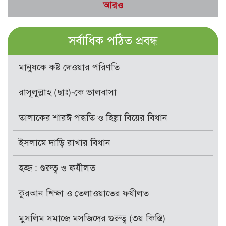
আরও
সর্বাধিক পঠিত প্রবন্ধ
মানুষকে কষ্ট দেওয়ার পরিণতি
রাসূলুল্লাহ (ছাঃ)-কে ভালবাসা
তালাকের শারঈ পদ্ধতি ও হিল্লা বিয়ের বিধান
ইসলামে দাড়ি রাখার বিধান
হজ্জ : গুরুত্ব ও ফযীলত
কুরআন শিক্ষা ও তেলাওয়াতের ফযীলত
মুসলিম সমাজে মসজিদের গুরুত্ব (৩য় কিস্তি)