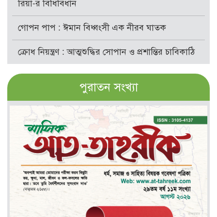
রিয়া-র বিধিবিধান
গোপন পাপ : ঈমান বিধ্বংসী এক নীরব ঘাতক
ক্রোধ নিয়ন্ত্রণ : আত্মশুদ্ধির সোপান ও প্রশান্তির চাবিকাঠি
পুরাতন সংখ্যা