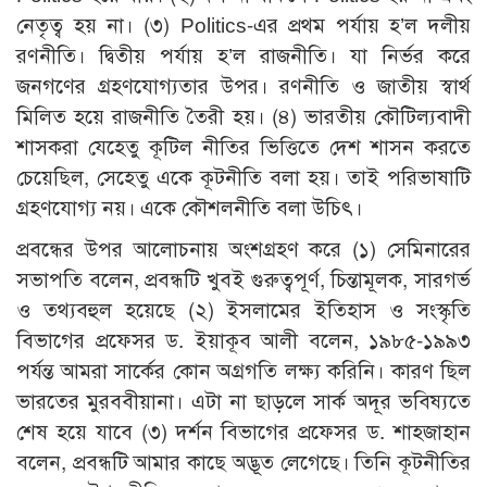
নেতৃত্ব হয় না। (৩) Politics-এর প্রথম পর্যায় হ’ল দলীয়
রণনীতি। দ্বিতীয় পর্যায় হ’ল রাজনীতি। যা নির্ভর করে
জনগণের গ্রহণযোগ্যতার উপর। রণনীতি ও জাতীয় স্বার্থ
মিলিত হয়ে রাজনীতি তৈরী হয়। (৪) ভারতীয় কৌটিল্যবাদী
শাসকরা যেহেতু কূটিল নীতির ভিত্তিতে দেশ শাসন করতে
চেয়েছিল, সেহেতু একে কূটনীতি বলা হয়। তাই পরিভাষাটি
গ্রহণযোগ্য নয়। একে কৌশলনীতি বলা উচিৎ।
প্রবন্ধের উপর আলোচনায় অংশগ্রহণ করে (১) সেমিনারের
সভাপতি বলেন, প্রবন্ধটি খুবই গুরুত্বপূর্ণ, চিন্তামূলক, সারগর্ভ
ও তথ্যবহুল হয়েছে (২) ইসলামের ইতিহাস ও সংস্কৃতি
বিভাগের প্রফেসর ড. ইয়াকূব আলী বলেন, ১৯৮৫-১৯৯৩
পর্যন্ত আমরা সার্কের কোন অগ্রগতি লক্ষ্য করিনি। কারণ ছিল
ভারতের মুরববীয়ানা। এটা না ছাড়লে সার্ক অদূর ভবিষ্যতে
শেষ হয়ে যাবে (৩) দর্শন বিভাগের প্রফেসর ড. শাহজাহান
বলেন, প্রবন্ধটি আমার কাছে অদ্ভূত লেগেছে। তিনি কূটনীতির