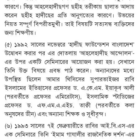
কারণে। কিন্তু আহলেহাদীছগণ ছহীহ তরীকায় ছালাত আদায়
করেন ছহীহ হাদীছের প্রতি আনুগত্যের কারণে। উভয়ের
নিয়ত সম্পূর্ণ বিপরীতমুখী। তাই বিষয়টি সত্যসন্ধ ব্যক্তিদের
জন্য শিক্ষণীয়।
(৫) ১৯৯২ সালের নভেম্বরে ‘হাদীছ ফাউন্ডেশন বাংলাদেশ’
উদ্বোধন করার পর এর দোতলায় ‘আহলেহাদীছ আন্দোলন’-
এর উপর একটি সেমিনারের আয়োজন করা হয়। সেখানে
তিনি উক্ত বিষয়ে প্রবন্ধ পাঠ করেন। অন্যান্যদের মধ্যে
উপস্থিত ছিলেন আমার থিসিসের সুপারভাইজর রাবি
ইসলামের ইতিহাসের প্রফেসর ড. এ.কে.এম. ইয়াকূব আলী
(পরবর্তীতে প্রফেসর এমিরেটাস), ইসলামিক স্টাডিজের
প্রফেসর ড. এফ.এম.এ.এইচ. তাক্বী (পরবর্তীতে কলা
অনুষদের ডীন) এবং অন্যান্য শিক্ষক ও সূধীবৃন্দ।
(৬) ১৯৯৩ সালের ৭ই ফেব্রুয়ারীতে রাবির আই.বি.এস-এর
এক সেমিনারে তিনি ‘ইমাম গাযালীর রাজনৈতিক দর্শন’-এর