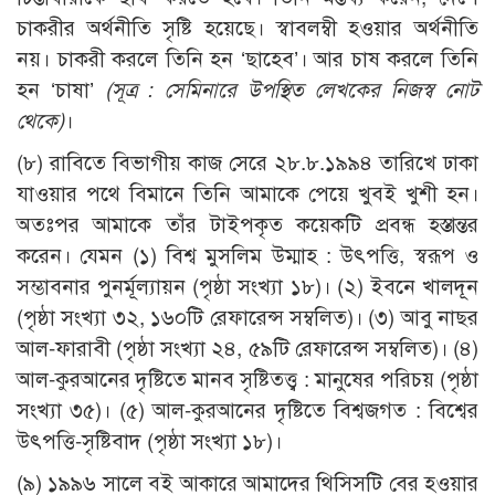
চাকরীর অর্থনীতি সৃষ্টি হয়েছে। স্বাবলম্বী হওয়ার অর্থনীতি
নয়। চাকরী করলে তিনি হন ‘ছাহেব’। আর চাষ করলে তিনি
হন ‘চাষা’
(সূত্র : সেমিনারে উপস্থিত লেখকের নিজস্ব নোট
থেকে)
।
(৮) রাবিতে বিভাগীয় কাজ সেরে ২৮.৮.১৯৯৪ তারিখে ঢাকা
যাওয়ার পথে বিমানে তিনি আমাকে পেয়ে খুবই খুশী হন।
অতঃপর আমাকে তাঁর টাইপকৃত কয়েকটি প্রবন্ধ হস্তান্তর
করেন। যেমন (১) বিশ্ব মুসলিম উম্মাহ : উৎপত্তি, স্বরূপ ও
সম্ভাবনার পুনর্মূল্যায়ন (পৃষ্ঠা সংখ্যা ১৮)। (২) ইবনে খালদূন
(পৃষ্ঠা সংখ্যা ৩২, ১৬০টি রেফারেন্স সম্বলিত)। (৩) আবু নাছর
আল-ফারাবী (পৃষ্ঠা সংখ্যা ২৪, ৫৯টি রেফারেন্স সম্বলিত)। (৪)
আল-কুরআনের দৃষ্টিতে মানব সৃষ্টিতত্ত্ব : মানুষের পরিচয় (পৃষ্ঠা
সংখ্যা ৩৫)। (৫) আল-কুরআনের দৃষ্টিতে বিশ্বজগত : বিশ্বের
উৎপত্তি-সৃষ্টিবাদ (পৃষ্ঠা সংখ্যা ১৮)।
(৯) ১৯৯৬ সালে বই আকারে আমাদের থিসিসটি বের হওয়ার