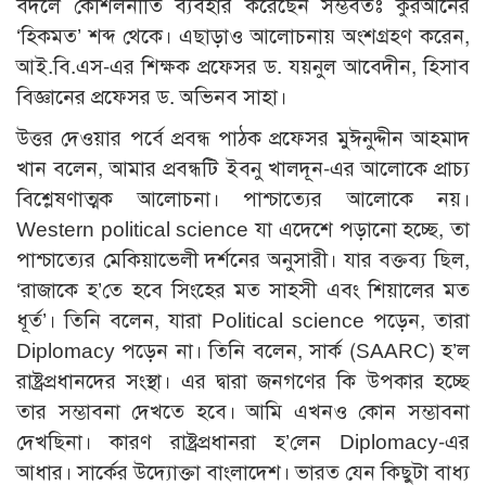
বদলে কৌশলনীতি ব্যবহার করেছেন সম্ভবতঃ কুরআনের
‘হিকমত’ শব্দ থেকে। এছাড়াও আলোচনায় অংশগ্রহণ করেন,
আই.বি.এস-এর শিক্ষক প্রফেসর ড. যয়নুল আবেদীন, হিসাব
বিজ্ঞানের প্রফেসর ড. অভিনব সাহা।
উত্তর দেওয়ার পর্বে প্রবন্ধ পাঠক প্রফেসর মুঈনুদ্দীন আহমাদ
খান বলেন, আমার প্রবন্ধটি ইবনু খালদূন-এর আলোকে প্রাচ্য
বিশ্লেষণাত্মক আলোচনা। পাশ্চাত্যের আলোকে নয়।
Western political science যা এদেশে পড়ানো হচ্ছে, তা
পাশ্চাত্যের মেকিয়াভেলী দর্শনের অনুসারী। যার বক্তব্য ছিল,
‘রাজাকে হ’তে হবে সিংহের মত সাহসী এবং শিয়ালের মত
ধূর্ত’। তিনি বলেন, যারা Political science পড়েন, তারা
Diplomacy পড়েন না। তিনি বলেন, সার্ক (SAARC) হ’ল
রাষ্ট্রপ্রধানদের সংস্থা। এর দ্বারা জনগণের কি উপকার হচ্ছে
তার সম্ভাবনা দেখতে হবে। আমি এখনও কোন সম্ভাবনা
দেখছিনা। কারণ রাষ্ট্রপ্রধানরা হ’লেন Diplomacy-এর
আধার। সার্কের উদ্যোক্তা বাংলাদেশ। ভারত যেন কিছুটা বাধ্য