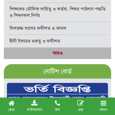
শিক্ষকের মৌলিক দায়িত্ব ও কর্তব্য, শিশুর পাঠদান পদ্ধতি
ও শিখনফল নির্ণয়
যিলহজ্জ মাসের ফযীলত ও আমল
দ্বীনী ইলমের গুরুত্ব ও ফযীলত
আরও
নোটিশ বোর্ড
হোম
ডাউনলোড
কল
প্রশ্ন
আরও