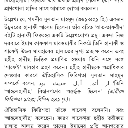
দিয়েছিলাম। আজকে তার একটি প্রমাণ পেলেন তো? স্যার
প্রাণখোলা হাসির সাথে আমাকে দো‘আ করলেন।
উল্লেখ্য যে, গযনীর সুলতান মাহমূদ (৩৬১-৪২১ হি.) একজন
উঁচুদরের হানাফী আলেম ছিলেন। তাঁর রচিত ‘আত-তাফরীদ’
বইটি হানাফী ফিক্বহের একটি উল্লেখযোগ্য গ্রন্থ। একদা নিজ
দরবারে ইমাম ক্বাফফাল মারওয়াযীর নিকটে তিনি হানাফী ও
শাফেঈ উভয় মাযহাবের ছালাতের দৃশ্য প্রত্যক্ষ করেন এবং
ছহীহ হাদীছ ভিত্তিক প্রমাণিত হওয়ায় তিনি সঙ্গে সঙ্গে
‘শাফেঈ’ মাযহাব গ্রহণ করেন। ছহীহ হাদীছকে অগ্রাধিকার
দেওয়ার কারণে ঐতিহাসিক ফিরিশতা সুলতান মাহমূদ
সম্পর্কে বলেন, از أئمہ أہل حديث بود ‘তিনি
‘আহলেহাদীছ’ বিদ্বানগণের অন্তর্ভুক্ত ছিলেন’
(তারীখে
ফিরিশতা ১/২৩; থিসিস ২৪১ পৃ.)
।
ঐতিহাসিক ফিরিশতা তাঁকে শাফেঈ বলেননি। বরং
‘আহলেহাদীছ’ বলেছেন। কারণ শাফেঈরা ছহীহ তরীকায়
ছালাত আদায় করেন তাদের ইমামের প্রতি আনুগত্যের