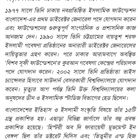
১৯৭৭ সালে তিনি ঢাকায় নবপ্রতিষ্ঠিত ইসলামিক ফাউন্ডেশন
বাংলাদেশ-এর প্রথম ডাইরেক্টর জেনারেল পদে যোগদান করেন
এবং ফাউন্ডেশনের গুরুত্বপূর্ণ সাংগঠনিক ও প্রশাসনিক কাজ
আনজাম দেন। ১৯৯০ সালে তিনি চট্টগ্রামের বায়তুশ শরফ
ইসলামী গবেষণা প্রতিষ্ঠানের অনারারী ডাইরেক্টর জেনারেলের
দায়িত্বভার গ্রহণ করেন। পরে ঢাকার আরামবাগে অবস্থিত
‘বিশব সূফী ফাউন্ডেশনে’র কুরআন গবেষণা কেন্দ্রের পরিচালক
পদে যোগদান করেন। ২০০২ সালে তিনি প্রতিষ্ঠাতা ভাইস
চ্যান্সেলর হিসাবে সাউদার্ন বেসরকারী বিশ্ববিদ্যালয়ে যোগদান
করেন। মৃত্যুর আগ পর্যন্ত তিনি উক্ত বিশ্ববিদ্যালয়ের কলা
অনুষদের ডীন ও ইসলামিক স্টাডিজ বিভাগের হেড ছিলেন।
বাংলাদেশের ইতিহাস ও ইসলামী সংস্কৃতি বিষয়ে তাঁর ১৫টি
গ্রন্থ প্রকাশিত হয়। এছাড়া বিভিন্ন জার্ণালে তাঁর বহু প্রবন্ধ
প্রকাশিত হয়েছে। ‘হিস্টরী অব দি ফারায়েযী মুভমেন্ট ইন
বেঙ্গল’ ছিল তাঁর ডক্টরেট থিসিস এবং ‘তিতুমীর এন্ড হিজ