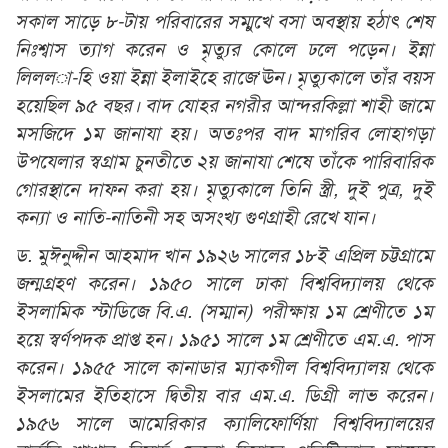
সকাল সাড়ে ৮-টায় পরিবারের সম্মুখে বসা অবস্থায় হঠাৎ শেষ
নিঃশ্বাস ত্যাগ করেন ও মৃত্যুর কোলে ঢলে পড়েন। ইন্না
লিলল­া-হি ওয়া ইন্না ইলাইহে রাজে‘ঊন। মৃত্যুকালে তাঁর বয়স
হয়েছিল ৯৫ বছর। বাদ যোহর নগরীর আন্দরকিল্লা শাহী জামে
মসজিদে ১ম জানাযা হয়। অতঃপর বাদ মাগরিব লোহাগড়া
উপযেলার স্বগ্রাম চুনতীতে ২য় জানাযা শেষে তাঁকে পারিবারিক
গোরস্থানে দাফন করা হয়। মৃত্যুকালে তিনি স্ত্রী, দুই পুত্র, দুই
কন্যা ও নাতি-নাতিনী সহ অসংখ্য গুণগ্রাহী রেখে যান।
ড. মুঈনুদ্দীন আহমাদ খান ১৯২৬ সালের ১৮ই এপ্রিল চট্টগ্রামে
জন্মগ্রহণ করেন। ১৯৫০ সালে ঢাকা বিশ্ববিদ্যালয় থেকে
ইসলামিক স্টাডিজে বি.এ. (সম্মান) পরীক্ষায় ১ম শ্রেণীতে ১ম
হয়ে স্বর্ণপদক প্রাপ্ত হন। ১৯৫১ সালে ১ম শ্রেণীতে এম.এ. পাস
করেন। ১৯৫৫ সালে কানাডার ম্যাকগীল বিশ্ববিদ্যালয় থেকে
ইসলামের ইতিহাসে দ্বিতীয় বার এম.এ. ডিগ্রী লাভ করেন।
১৯৫৬ সালে আমেরিকার ক্যালিফোর্ণিয়া বিশ্ববিদ্যালয়ের