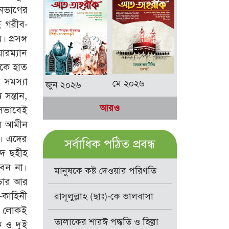
িনভাগের
 গরীব-
প্রসঙ্গ
ারম্যান
ুকে হাত
 সমস্যা
মে ২০২৬
জুন ২০২৬
সন্তান,
আরও
সেভাবেই
ুল আমীন
ে। এদের
সর্বাধিক পঠিত প্রবন্ধ
াদ ছহীহ
বেন না।
মানুষকে কষ্ট দেওয়ার পরিণতি
াচার আর
-কাহিনী
রাসূলুল্লাহ (ছাঃ)-কে ভালবাসা
ংশ লোকই
তালাকের শারঈ পদ্ধতি ও হিল্লা
ক ও দুই