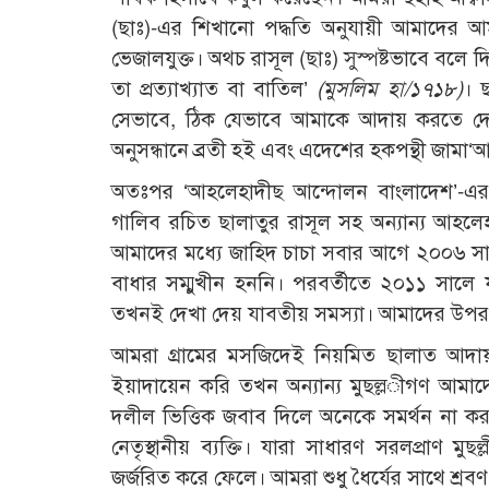
(ছাঃ)-এর শিখানো পদ্ধতি অনুযায়ী আমাদের আ
ভেজালযুক্ত। অথচ রাসূল (ছাঃ) সুস্পষ্টভাবে বল
তা প্রত্যাখ্যাত বা বাতিল’
(মুসলিম হা/১৭১৮)
। ছ
সেভাবে, ঠিক যেভাবে আমাকে আদায় করতে দ
অনুসন্ধানে ব্রতী হই এবং এদেশের হকপন্থী জামা
অতঃপর ‘আহলেহাদীছ আন্দোলন বাংলাদেশ’-এর ম
গালিব রচিত ছালাতুর রাসূল সহ অন্যান্য আহলে
আমাদের মধ্যে জাহিদ চাচা সবার আগে ২০০৬ সা
বাধার সম্মুখীন হননি। পরবর্তীতে ২০১১ সাল
তখনই দেখা দেয় যাবতীয় সমস্যা। আমাদের উপর ন
আমরা গ্রামের মসজিদেই নিয়মিত ছালাত আদা
ইয়াদায়েন করি তখন অন্যান্য মুছল্ল­ীগণ আমাদে
দলীল ভিত্তিক জবাব দিলে অনেকে সমর্থন না করল
নেতৃস্থানীয় ব্যক্তি। যারা সাধারণ সরলপ্রাণ ম
জর্জরিত করে ফেলে। আমরা শুধু ধৈর্যের সাথে শ্র