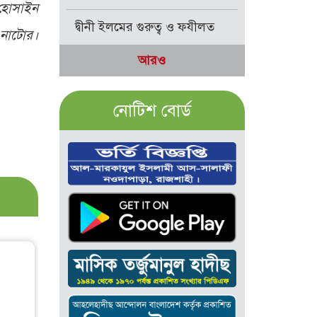
 হোসাইন
দ্বীনী ইলমের গুরুত্ব ও ফযীলত
, নাটোর।
আরও
নোটিশ বোর্ড