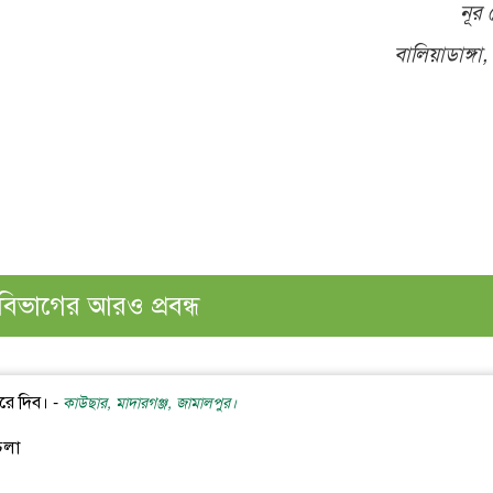
নূর
বালিয়াডাঙ্গা
বিভাগের আরও প্রবন্ধ
রে দিব। -
কাউছার, মাদারগঞ্জ, জামালপুর।
চলা