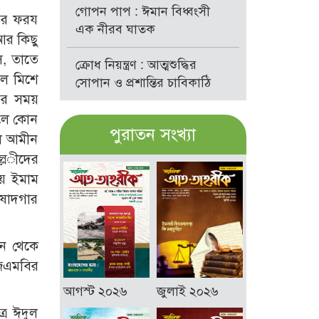
গোপন পাপ : ঈমান বিধ্বংসী
বের ফরয
এক নীরব ঘাতক
আর কিছু
স, তাতে
ক্রোধ নিয়ন্ত্রণ : আত্মশুদ্ধির
লে মিশে
সোপান ও প্রশান্তির চাবিকাঠি
যের সময়
ললে কোন
পুরাতন সংখ্যা
ুল আমীন
্ল­ীদের
আয় ইমাম
িষোদগার
ছন থেকে
জেএমবির
আগস্ট ২০২৬
জুলাই ২০২৬
্র ঈদুল