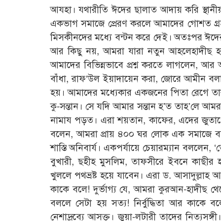
আযহা। যথারীতি ঈদের ছালাত আদায় করি স্থান
একভাগ সমাজে প্রেরণ করলে আমাদের গোশত গ্
মিসকীনদের মধ্যে বন্টন করে দেই। অতঃপর ঈদের প
আর কিছু নয়, আমরা যারা নতুন আহলেহাদীছ হয়ে
আমাদের বিভিন্নভাবে প্রশ্ন করতে লাগলেন, আ
বাঁধা, রাফ‘উল ইয়াদায়েন করা, জোরে আমীন বলা
হয়। আমাদের মধ্যেকার একজনের পিতা রেগে তার স
কু-সন্তান। সে যদি আমার সন্তান হ’ত তাহ’লে আ
নামায পড়ত। এরা শয়তান, কাফের, এদের জুতাপে
বলেন, আমরা প্রায় ৪০০ ঘর লোক এক সমাজে বস
শাস্তি অনিবার্য। একপর্যায়ে চেয়ারম্যান বললেন
বুখারী, ছহীহ মুসলিম, তাফসীরে ইবনে কাছীর 
খুললে পথভ্রষ্ট হয়ে যাবেন। এরা ড. আসাদুল্লা
কাকে বলে! দুর্ভাগ্য যে, আমরা কুরআন-হাদীছ থে
বললে সেটা হয় সত্য! নির্বুদ্ধিতা আর কাকে 
নেশাদ্রব্যে আসক্ত। জুয়া-লটারী তাদের নিত্যসঙ্