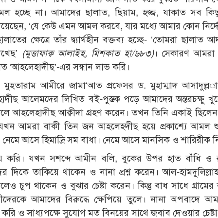
মল হচ্ছে না। আমাদের ছালাত, ছিয়াম, হজ্জ, যাকাত সব কি
ে দিয়েছেন, ‘যে কেউ এমন আমল করবে, যার মধ্যে আমার কোন নির্দ
ালাতের ক্ষেত্রে তাঁর দ্ব্যার্থহীন বক্তব্য হচ্ছে- ‘তোমরা ছালাত
েখেছ’
(মুত্তাফাক্ব আলাইহ, মিশকাত হা/৬৮৩)
। সেকারণ আমরা
‘আত ‘আহলেহাদীছ’-এর সন্ধান লাভ করি।
ুহতারাম আমীরে জামা‘আত প্রফেসর ড. মুহাম্মাদ আসাদুল্ল
হাদীছ আলেমদের লিখিত বই-পুস্তক পড়ে আমাদের অন্তরচক্ষু খু
লে আহলেহাদীছ আক্বীদা গ্রহণ করেন। তখন তিনি একাই ছিলে
ে যখন আমরা বাকী তিন জন আহলেহদীছ হয়ে প্রকাশ্যে আমল শ
েমে আসে হিমাদ্রি সম বাধা। নেমে আসে মানসিক ও শারিরীক নি
য় করি। যখন সশব্দে আমীন বলি, বুকের উপর হাত বাঁধি ও 
র দিকে তাকিয়ে থাকেন ও নানা প্রশ্ন করেন। আল-হামদুলি­ল্ল
েও চুপ থাকেন ও বুঝার চেষ্টা করেন। কিন্তু বাধ সাধে গ্রামে
ুছল্লীদেরকে আমাদের বিরুদ্ধে ক্ষেপিয়ে তুলে। নানা অপবাদে আ
বণ করি ও সাধ্যপক্ষে সুযোগ মত বিনয়ের সাথে জবাব দেওয়ার চেষ্ট