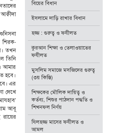
বিয়ের বিধান
নেতাদের
আক্বীদা
ইসলামে দাড়ি রাখার বিধান
হজ্জ : গুরুত্ব ও ফযীলত
শুনিসনা
া শিরক-
কুরআন শিক্ষা ও তেলাওয়াতের
াম। তখন
ফযীলত
লে তিনি
। আমার
মুসলিম সমাজে মসজিদের গুরুত্ব
তে হবে।
(৩য় কিস্তি)
হবে। এর
না দেখে
শিক্ষকের মৌলিক দায়িত্ব ও
কর্তব্য, শিশুর পাঠদান পদ্ধতি ও
সেটাই আমার মাযহাব’
শিখনফল নির্ণয়
মাম আবূ
ই রায়ের
যিলহজ্জ মাসের ফযীলত ও
আমল