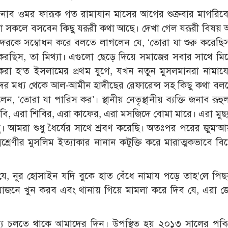
ন জনাব ওমর ফারূক গত রামাযান মাসের আগের শুক্রবার মাগরি
রা সকলে বসবেন কিছু যরূরী কথা আছে। দেখা গেল যরূরী বিষয় 
দেরকে সম্বোধন করে বলতে লাগলেন যে, ‘তোরা যা শুরু করেছি
মল করছিস, তা মিথ্যা। এগুলো ছেড়ে দিয়ে সমাজের সবার সাথে মি
 করা হ’ত ইসলামের প্রথম যুগে, যখন নতুন মুসলমানরা নামা
াদের মধ্য থেকে আল-আমীন হাদীছের রেফারেন্স সহ কিছু কথা ব
ন, ‘তোরা যা পারিস কর’। স্থানীয় নেতৃস্থানীয় ব্যক্তি জনাব রূহ
বি, এরা শিবির, এরা কাফের, এরা মসজিদে বোমা মারে। এরা মুছল
কিছু। আমরা শুধু ধৈর্যের সাথে শ্রবণ করেছি। অতঃপর পরের জুম‘
্রেণীর মুসলিম ইত্যাকার নানান কটুক্তি করে মারাত্মকভাবে ব
 যে, নূর হোসাইন যদি বুকে হাত বেঁধে নামায পড়ে তাহ’লে পি
য়োজনে খুন করব এবং থানায় গিয়ে মামলা করে দিব যে, এরা 
যে চলতে থাকে আমাদের দিন। উপস্থিত হয় ২০১৩ সালের পবিত