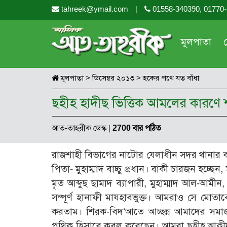
tahreek@ymail.com
|
01558-340390, 01770
মূলপাতা
মূলপাতা
>
ডিসেম্বর ২০১৩
>
হকের পথে যত বাঁধা
ছহীহ হাদীছ ভিত্তিক আমলের কারণে শা
আত-তাহরীক ডেস্ক
|
2700 বার পঠিত
রাজশাহী বিভাগের নাটোর যেলাধীন সদর থানার বাল
পিতা- মুহাম্মাদ বাচ্চু প্রধান। বাকী চারজন হচ্ছেন
মৃত আব্দুছ ছামাদ ব্যাপারী, মুহাম্মাদ আল-আমীন
সম্পূর্ণ হানাফী মাযহাবভুক্ত। আমরাও সে মো
করতাম। শিরক-বিদ‘আতে আচ্ছন্ন আমাদের সমা
পথিক হিসাবে কবুল করেছেন। আমরা ছহীহ আক্বীদা