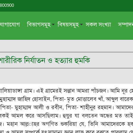
-800900
যোগাযোগ
বিভাগসমূহ
বিষয়সমূহ
সকল সংখ্যা
সম্পা
সম্পাদকীয়
জায়েয-নাজায়েয
গ্রন্থ পর্যালোচনা
আক্বীদা বা বিশ্বাস
রীরিক নির্যাতন ও হত্যার হুমকি
দরসে কুরআন
শিক্ষা ও সংস্কৃতি
দরসে হাদীছ
নারী সমাজ
প্রবন্ধ সমুহ
আত্মশুদ্ধি
িয়াডাঙ্গা গ্রাম। এই গ্রামেরই সন্তান আমরা পাঁচজন। আমি নূর 
সাময়িক প্রসঙ্গ
পরকাল
, মুহাম্মাদ জাহিদ হোসাইন, পিতা- মৃত মোত্তালেব খাঁ, আব্দুল বারে
সময়ের ভাবনা
নীতি-নৈতিকতা
, পিতা- মুহাম্মাদ আলী ও রবীন, পিতা- শাহীনুর রহমান। আমাদের 
তাবেকই আমল করে আসছিলাম। হুযুর যা বলতেন অন্ধের মত তাই 
মহিলা অঙ্গন
তারবিয়াত
জ। মহান আল্ল­াহর অগণিত শুকরিয়া যে, তিনি আমাদেরকে হ
আরও
আরও
 ও আমল সম্পর্কে যৎসামান্য জ্ঞান লাভ করে বুঝতে পারলাম যে