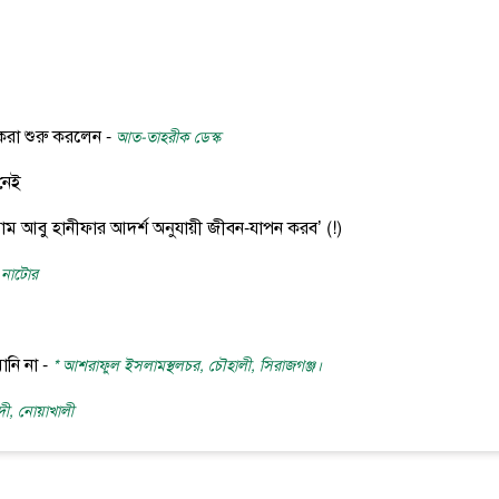
করা শুরু করলেন -
আত-তাহরীক ডেস্ক
নেই
ম আবু হানীফার আদর্শ অনুযায়ী জীবন-যাপন করব’ (!)
 নাটোর
নি না -
* আশরাফুল ইসলামস্থলচর, চৌহালী, সিরাজগঞ্জ।
দী, নোয়াখালী