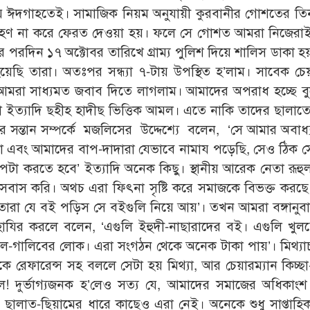
ীয় ঈদগাহতেই। সামাজিক নিয়ম অনুযায়ী কুরবানীর গোশতের ত
রহণ না করে ফেরত দেওয়া হয়। ফলে সে গোশত আমরা নিজেরাই
রদিন ১৭ অক্টোবর তারিখে গ্রাম্য পুলিশ দিয়ে শালিস ডাকা হয়। 
ছি তারা। অতঃপর সন্ধ্যা ৭-টায় উপস্থিত হ’লাম। সাবেক চেয়
র আমরা সাধ্যমত জবাব দিতে লাগলাম। আমাদের অপরাধ হচ্ছে ব
 ইত্যাদি ছহীহ হাদীছ ভিত্তিক আমল। এতে নাকি তাদের ছালাতে
ন্তান সম্পর্কে মজলিসের উদ্দেশ্যে বলেন, ‘সে আমার অবাধ্য 
মরা এবং আমাদের বাপ-দাদারা যেভাবে নামায পড়েছি, সেও ঠিক 
টা করতে হবে’ ইত্যাদি অনেক কিছু। স্থানীয় আরেক নেতা রূহ
বাস করি। অথচ এরা ফিৎনা সৃষ্টি করে সমাজকে বিভক্ত করছ
, ‘তোরা যে বই পড়িস সে বইগুলি নিয়ে আয়’। তখন আমরা বঙ্গানুব
হাযির করলে বলেন, ‘এগুলি ইহুদী-নাছারাদের বই। এগুলি খুল
হ আল-গালিবের লোক। এরা সংগঠন থেকে অনেক টাকা পায়’। মিথ্য
কে রেফারেন্স সহ বললে সেটা হয় মিথ্যা, আর চেয়ারম্যান কিচ্ছা
বলে! দুর্ভাগ্যজনক হ’লেও সত্য যে, আমাদের সমাজের অধিকা
গী। ছালাত-ছিয়ামের ধারে কাছেও এরা নেই। অনেকে শুধু সাপ্তাহি