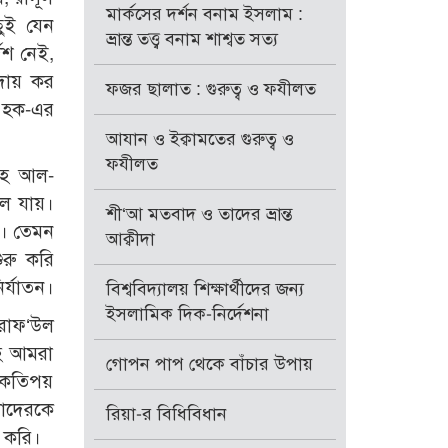
মার্কসের দর্শন বনাম ইসলাম :
ছুই যেন
ভ্রান্ত তত্ত্ব বনাম শাশ্বত সত্য
েশ নেই,
 আদায় কর
ফজর ছালাত : গুরুত্ব ও ফযীলত
 হক-এর
আযান ও ইক্বামতের গুরুত্ব ও
ফযীলত
­াহ আল-
লে যায়।
শী‘আ মতবাদ ও তাদের ভ্রান্ত
ন। তেমন
আক্বীদা
ুরু করি
র্যাতন।
বিশ্ববিদ্যালয় শিক্ষার্থীদের জন্য
ইসলামিক দিক-নির্দেশনা
রাফ‘উল
াহ আমরা
গোপন পাপ থেকে বাঁচার উপায়
র কতিপয়
মাদেরকে
রিয়া-র বিধিবিধান
া করি।