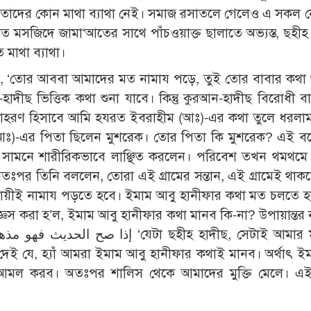
নেতাদের কোন মাথা ব্যাথা নেই। সমাজ রসাতলে গেলেও এ সকল 
মসজিদে জামা‘আতের সাথে পাঁচওয়াক্ত ছালাতে অভ্যস্ত, ছহীহ 
মাথা ব্যাথা।
, ‘তোর আববা আমাদের মত নামায পড়ে, তুই তোর বাবার কথা 
ীছ ভিত্তিক কথা শুনা যাবে। কিন্তু কুরআন-হাদীছ বিরোধী ব
 উদাহরণ হিসাবে আমি হযরত ইবরাহীম (আঃ)-এর কথা তুলে ধরল
ম (আঃ)-এর পিতা ছিলেন মুশরেক। তোর পিতা কি মুশরেক? এই ব
 সামনে শারীরিকভাবে লাঞ্ছিত করলেন। পরিবেশ তখন থমথমে
পর তিনি বললেন, তোরা এই গ্রামের সন্তান, এই গ্রামেই থাক
নুযায়ীই নামায পড়তে হবে। ইমাম আবু হানীফার কথা মত চলতে 
ঞেস করা হ’ল, ইমাম আবু হানীফার কথা মানব কি-না? উপায়ান্তর 
ইমাম আবু হানীফা (রহঃ)-এর দ্ব্যার্থহীন বাণী إذا صح الحديث فهو مذهبى ‘যেটা ছহীহ হাদীছ, 
ি দেই যে, হ্যাঁ আমরা ইমাম আবু হানীফার কথাই মানব। অর্থাৎ ই
তিক আমল করব। অতঃপর শালিস থেকে আমাদের মুক্তি মেলে। এ