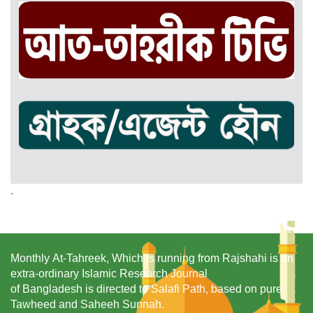
.
Monthly At-Tahreek, Which is running from Rajshahi is an
extra-ordinary Islamic Research Journal
of Bangladesh is directed to Salafi Path, based on pure
Tawheed and Saheeh Sunnah.