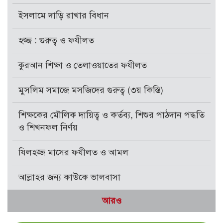
ইসলামে দাড়ি রাখার বিধান
হজ্জ : গুরুত্ব ও ফযীলত
কুরআন শিক্ষা ও তেলাওয়াতের ফযীলত
মুসলিম সমাজে মসজিদের গুরুত্ব (৩য় কিস্তি)
শিক্ষকের মৌলিক দায়িত্ব ও কর্তব্য, শিশুর পাঠদান পদ্ধতি
ও শিখনফল নির্ণয়
যিলহজ্জ মাসের ফযীলত ও আমল
আল্লাহর জন্য কাউকে ভালবাসা
আরও