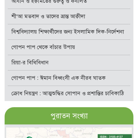
আযান ও ইক্বামতের গুরুত্ব ও ফযীলত
শী‘আ মতবাদ ও তাদের ভ্রান্ত আক্বীদা
বিশ্ববিদ্যালয় শিক্ষার্থীদের জন্য ইসলামিক দিক-নির্দেশনা
গোপন পাপ থেকে বাঁচার উপায়
রিয়া-র বিধিবিধান
গোপন পাপ : ঈমান বিধ্বংসী এক নীরব ঘাতক
ক্রোধ নিয়ন্ত্রণ : আত্মশুদ্ধির সোপান ও প্রশান্তির চাবিকাঠি
পুরাতন সংখ্যা