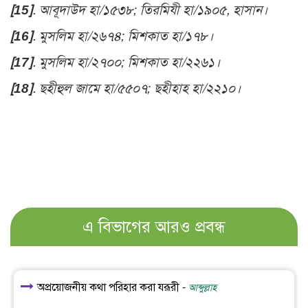
[15]
. আবূদাউদ হা/১৫৩৮; তিরমিযী হা/১৯০৫, হাসান।
[16]
. মুসলিম হা/২৬৭৪; মিশকাত হা/১৭৮।
[17]
. মুসলিম হা/২৭০০; মিশকাত হা/২২৬১।
[18]
. ছহীহুল জামে হা/৫৫০৭; ছহীহাহ হা/২২১০।
এ বিভাগের আরও প্রবন্ধ
অপ্রয়োজনীয় কথা পরিহার করা যরূরী -
আব্দুল্লাহ