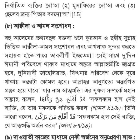
নির্যাতিত ব্যক্তির দো‘আ (২) মুসাফিরের দো‘আ এবং (৩)
ছেলের জন্য পিতার বদদো‘আ’।[15]
(৮) আক্বীদা ও আমল সংশোধন :
বহু আলেমের তথ্যবহুল বক্তব্য শুনে কুরআন ও ছহীহ সুন্নাহ
ভিত্তিক আক্বীদা-আমল সংশোধন এবং আখলাক সুন্দর করতে
সহায়ক হ’তে পারে তাবলীগী ইজতেমা। সেই সাথে দু’দিন
ঈমানী পরিবেশে থাকার মাধ্যমে অন্তরে আল্লাহভীতি জাগ্রত
হবে, দুনিয়াবী জাহেলিয়াত, ফিৎনার পরিবেশ থেকে দূরে
থাকায় অন্তরটা কোমল হবে। আল্লাহর আনুগত্যে অন্তর্জগত
প্রস্তুত হয়ে যাবে। যার নাম আত্মশুদ্ধি। এর সুফল সম্পর্কে মহান
আল্লাহ বলেন, قَدْ أَفْلَحَ مَنْ زَكَّاهَا ‘সফলকাম হ’ল সেই
ব্যক্তি, যে তার নফসকে পরিশুদ্ধ করল’
(শামস ৯১/৯)
। তিনি
আরো বলেন, قَدْ أَفْلَحَ مَنْ تَزَكَّىٰ ‘সফলকাম হ’ল সেই ব্যক্তি,
যে আত্মশুদ্ধি অর্জন করল’
(আলা ৮৭/১৪)
।
(৯) দাওয়াতী কাজের মাধ্যমে নেকী অর্জনের অনুপ্রেরণা লাভ :