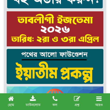
হোম
ডাউনলোড
কল
প্রশ্ন
আরও