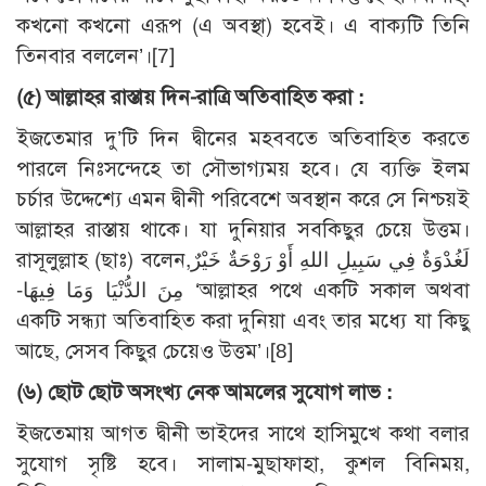
কখনো কখনো এরূপ (এ অবস্থা) হবেই। এ বাক্যটি তিনি
তিনবার বললেন’।[7]
(৫) আল্লাহর রাস্তায় দিন-রাত্রি অতিবাহিত করা :
ইজতেমার দু’টি দিন দ্বীনের মহববতে অতিবাহিত করতে
পারলে নিঃসন্দেহে তা সৌভাগ্যময় হবে। যে ব্যক্তি ইলম
চর্চার উদ্দেশ্যে এমন দ্বীনী পরিবেশে অবস্থান করে সে নিশ্চয়ই
আল্লাহর রাস্তায় থাকে। যা দুনিয়ার সবকিছুর চেয়ে উত্তম।
রাসূলুল্লাহ (ছাঃ) বলেন,لَغُدْوَةٌ فِي سَبِيلِ اللهِ أَوْ رَوْحَةٌ خَيْرٌ
مِنَ الدُّنْيَا وَمَا فِيهَا-‏ ‘আল্লাহর পথে একটি সকাল অথবা
একটি সন্ধ্যা অতিবাহিত করা দুনিয়া এবং তার মধ্যে যা কিছু
আছে, সেসব কিছুর চেয়েও উত্তম’।[8]
(৬) ছোট ছোট অসংখ্য নেক আমলের সুযোগ লাভ :
ইজতেমায় আগত দ্বীনী ভাইদের সাথে হাসিমুখে কথা বলার
সুযোগ সৃষ্টি হবে। সালাম-মুছাফাহা, কুশল বিনিময়,