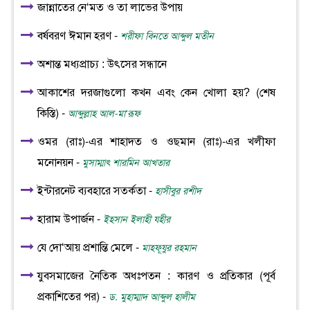
জান্নাতের নে‘মত ও তা লাভের উপায়
বর্ষবরণ ঈমান হরণ -
শরীফা বিনতে আব্দুল মতীন
অশান্ত মধ্যপ্রাচ্য : উৎসের সন্ধানে
আকাশের দরজাগুলো কখন এবং কেন খোলা হয়? (শেষ
কিস্তি) -
আব্দুল্লাহ আল-মা‘রূফ
ওমর (রাঃ)-এর শাহাদত ও ওছমান (রাঃ)-এর খলীফা
মনোনয়ন -
মুসাম্মাৎ শারমিন আখতার
ইন্টারনেট ব্যবহারে সতর্কতা -
হাসীবুর রশীদ
হারাম উপার্জন -
ইহসান ইলাহী যহীর
যে দো‘আয় প্রশান্তি মেলে -
মাহফূযুর রহমান
যুবসমাজের নৈতিক অধঃপতন : কারণ ও প্রতিকার (পূর্ব
প্রকাশিতের পর) -
ড. মুহাম্মাদ আব্দুল হালীম