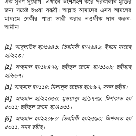
এক সুবর্ণ সুযোগ। এখানে অংশগ্রহণ করে পরকালীন মুক্তির
জন্য সচেষ্ট হওয়া যরূরী। আল্লাহ আমাদের এসব আমলের
মাধ্যমে নেকীর পাল্লা ভারী করার তওফীক দান করুন-
আমীন!
[1]
. আবূদাঊদ হা/৩৬৪৩; তিরমিযী হা/২৬৪৬; ইবনে মাজাহ
হা/২২৩।
[2]
. আহমাদ হা/১৮৪৭২; ছহীহুল জামে’ হা/৩১০৯; ছহীহাহ
হা/৬৬৭
।
[3]
. আহমাদ হা/১১৪; যিলালুল জান্নাহ হা/৮৯৭, সনদ ছহীহ।
[4]
. আহমাদ হা/২২০৩০; মুওয়াত্ত্বা হা/১৭৭৯; মিশকাত হা/
৫০১১; ছহীহুল জামে‘ হা/৪৩৩১।
[5]
. আহমাদ হা/২২০৮০; তিরমিযী হা/২৩৯০; মিশকাত হা/
৫০১১, সনদ ছহীহ।