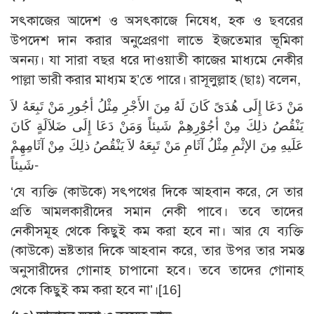
সৎকাজের আদেশ ও অসৎকাজে নিষেধ, হক ও ছবরের
উপদেশ দান করার অনুপ্রেরণা লাভে ইজতেমার ভূমিকা
অনন্য। যা সারা বছর ধরে দাওয়াতী কাজের মাধ্যমে নেকীর
পাল্লা ভারী করার মাধ্যম হ’তে পারে। রাসূলুল্লাহ (ছাঃ) বলেন,
مَنْ دَعَا إِلَى هُدَىً كَانَ لَهُ مِنَ الأَجْرِ مِثْلُ أجُورِ مَنْ تَبِعَهُ لاَ
يَنْقُصُ ذلِكَ مِنْ أجُوْرِهِمْ شَيئاً وَمَنْ دَعَا إِلَى ضَلاَلَةٍ كَانَ
عَلَيهِ مِنَ الإثْمِ مِثْلُ آثَامِ مَنْ تَبِعَهُ لاَ يَنْقُصُ ذلِكَ مِنْ آثَامِهِمْ
شَيئاً-
‘যে ব্যক্তি (কাউকে) সৎপথের দিকে আহবান করে, সে তার
প্রতি আমলকারীদের সমান নেকী পাবে। তবে তাদের
নেকীসমূহ থেকে কিছুই কম করা হবে না। আর যে ব্যক্তি
(কাউকে) ভ্রষ্টতার দিকে আহবান করে, তার উপর তার সমস্ত
অনুসারীদের গোনাহ চাপানো হবে। তবে তাদের গোনাহ
থেকে কিছুই কম করা হবে না’।[16]