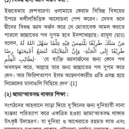
ইজতেমায় দেশবরেণ্য ওলামায়ে কেরাম বিভিন্ন বিষয়ের
উপরে দলীলভিত্তিক আলোচনা পেশ করেন। সেসব শুনে
দ্বীনের বিশুদ্ধ জ্ঞান অর্জন করে সে মোতাবেক আমল করতে
পারলে জান্নাতের পথ সুগম হবে ইনশাআল্লাহ। রাসূল (ছাঃ)
বলেন, مَنْ سَلَكَ طَرِيْقًا يَلْتَمِسُ فِيْهِ عِلْمًا سَهَّلَ اللهُ لَهُ
طَرِيْقًا إِلَى الْجَنَّةِ- وَإِنَّ الْمَلاَئِكَةَ لَتَضَعُ أَجْنِحَتَهَا رِضًا
لِطَالِبِ الْعِلْمِ- ‘যে ব্যক্তি জ্ঞানার্জনের জন্য কোন পথ
অবলম্বন করে, আল্লাহ তার জন্য জান্নাতের পথ সুগম করে
দেন। আর ফিরিশতাগণ ইলম অন্বেষণকারীর প্রতি প্রসন্ন হয়ে
নিজেদের ডানাগুলি বিছিয়ে দেন’।[1]
(২) জামা‘আতবদ্ধ থাকার শিক্ষা
:
সংগঠনের আহবানে সাড়া দিয়ে দু’দিনের জন্য দুনিয়াবী নানা
ব্যস্ততা পরিত্যাগ করে একত্রিত হওয়া জামা‘আতবদ্ধ থাকার
উৎকৃষ্ট উদাহরণ। যা দুনিয়া ও আখেরাতে রহমত লাভ এবং