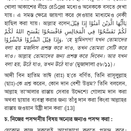
খোলা আকাশের নীচে রেŠদ্রের মধ্যেও অনেককে বসতে দেখা
যায়। এ সমস্ত ক্ষেত্রে জায়গা করে দেওয়ার মাধ্যমেও নেকী
হাছিল করা যায়।
আল্লাহ বলেন,
يَاأَيُّهَا الَّذِيْنَ آمَنُوْا إِذَا قِيْلَ
لَكُمْ تَفَسَّحُوْا فِي الْمَجَالِسِ فَافْسَحُوْا يَفْسَحِ اللهُ لَكُمْ
وَإِذَا قِيْلَ انْشُزُوْا فَانْشُزُوْا،
‘হে মুমিনগণ! যখন তোমাদের
বলা হয় মজলিস প্রশস্ত করে দাও, তখন তোমরা সেটি করে
দাও। আল্লাহ তোমাদের জন্য প্রশস্ত করে দিবেন। আর যখন
বলা হয়, উঠে যাও, তখন উঠে যাও’
(মুজাদালা ৫৮/১১)
।
আদী বিন হাতিম তাঈ (রাঃ) হ’তে বর্ণিত, তিনি রাসূলুল্লাহ
(ছাঃ)-কে প্রশ্ন করেন, কোন দান বেশী উত্তম? তিনি বললেন,
আল্লাহ তা‘আলার রাস্তায় সেবার উদ্দেশ্যে গোলাম দান করা
অথবা ছায়ার ব্যবস্থা করার জন্য তাঁবু দান করা কিংবা আল্লাহর
রাস্তায় জওয়ান উষ্ট্রী দান করা’।[13]
চ. নিজের পসন্দনীয় বিষয় অন্যের জন্যও পসন্দ করা :
যেকোন কাজ সকলেই আগেভাগে করতে পসন্দ করে।