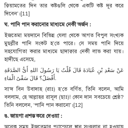
ক্বিয়ামতের দিন তার কষ্টগুলি থেকে একটি কষ্ট দূর করে
দিবেন’।[11]
ঘ. পানি পান করানোর মাধ্যমে নেকী অর্জন :
ইজতেমা ময়দানে বিভিন্ন যেলা থেকে আগত বিপুল সংখ্যক
মুছল্লীর পানি সংকট হ’তে পারে। সে সময় পানি দিয়ে
সহযোগিতা করার মাধ্যমে ছাদাক্বার নেকী লাভ করা যায়।
হাদীছে এসেছে,
عَنْ سَعْدِ بْنِ عُبَادَةَ قَالَ قُلْتُ يَا رَسُولَ اللهِ أَىُّ الصَّدَقَةِ
أَفْضَلُ؟ قَالَ سَقْىُ الْمَاءِ.
সা‘দ বিন উবাদাহ (রাঃ) হ’তে বর্ণিত, তিনি বলেন, আমি
বললাম, হে আল্লাহর রাসূল (ছাঃ)! কোন দান সবচেয়ে শ্রেষ্ঠ?
তিনি বললেন, ‘পানি পান করানো’।[12]
ঙ. জায়গা প্রশস্ত করে দেওয়া :
অনেক সময় ইজতেমার প্যান্ডেলে স্থান সংকুলান না হওয়ায়