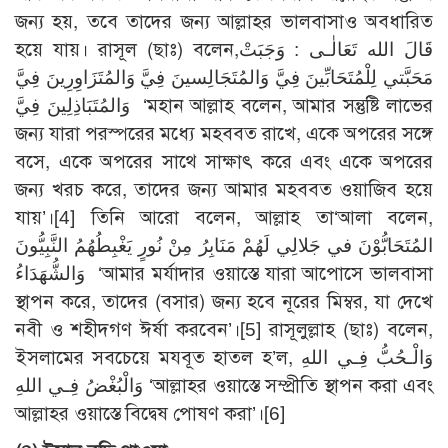
জন্য হয়, তবে তাদের জন্য আল্লাহর ভালবাসাও অবধারিত
হয়ে যায়। রাসূল (ছাঃ) বলেন,قَالَ الله تَعَالٰـى : وَجَبَتْ
مَحَبَّتي لِلْمُتَحَابِّينَ فِيَّ وَالمُتَجَالِسينَ فِيَّ وَالمُتَزَاوِرِينَ فِيَّ
وَالمُتَبَاذِلِينَ فِيَّ ‘মহান আল্লাহ বলেন, আমার সন্তুষ্টি লাভের
জন্য যারা পরস্পরের মধ্যে মহববত রাখে, একে অপরের সঙ্গে
বসে, একে অপরের সাথে সাক্ষাৎ করে এবং একে অপরের
জন্য খরচ করে, তাদের জন্য আমার মহববত ওয়াজিব হয়ে
যায়’।[4] তিনি আরো বলেন, আল্লাহ তা‘আলা বলেন,
المُتَحَابُّوْنَ في جَلالِي لَهُمْ مَنَابِرُ مِنْ نُورٍ يَغْبِطُهُمُ النَّبِيُّونَ
وَالشُّهَدَاءُ ‘আমার মর্যাদার ওয়াস্তে যারা আপোসে ভালবাসা
স্থাপন করে, তাদের (বসার) জন্য হবে নূরের মিম্বর, যা দেখে
নবী ও শহীদগণ ঈর্ষা করবেন’।[5] রাসূলুল্লাহ (ছাঃ) বলেন,
ইসলামের সবচেয়ে মযবূত হাতল হ’ল, وَالْـحُبُّ فِـي اللهِ
وَالْبُغْضُ فِـي اللهِ ‘আল্লাহর ওয়াস্তে সম্প্রীতি স্থাপন করা এবং
আল্লাহর ওয়াস্তে বিদ্বেষ পোষণ করা’।[6]