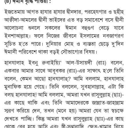
(৪) ঈমান বৃদ্ধি পাওয়া :
ইজতেমায় আগত হাযার হাযার দ্বীনদার, পরহেযগার ও ছহীহ
আক্বীদা-আমলের দ্বীনী ভাইদের এত বড় সমাবেশে বসে দ্বীনী
আলোচনা শুনলে সকলের ঈমান বহুগুণ বেড়ে যাবে
ইনশাআল্লাহ। ফলে নিজের জীবনে ইসলামের নবজাগরণ
সূচিত হ’তে পারে। দুনিয়ার মোহ ও ব্যস্ততা ছেড়ে দু’দিন
ঈমানী পরিবেশে থাকা বড়ই সৌভাগ্যের বিষয়।
হানযালাহ ইবনু রুবাইয়্যি‘ আল-উসায়দী (রাঃ) বলেন,
একবার আমার সাথে আবূবকর (রাঃ)-এর সাক্ষাৎ হ’লে তিনি
বলেন, কেমন আছো হানযালাহ্? আমি বললাম, হানযালাহ
মুনাফিক হয়ে গেছে। তিনি বললেন, সুবহানাল্লাহ, এটা কি
বলছ হানযালাহ! আমি বললাম, আমরা যখন রাসূলুল্লাহ (ছাঃ)-
এর কাছে থাকি এবং তিনি আমাদেরকে জান্নাত-জাহান্নাম
স্মরণ করিয়ে দেন, তখন (মনে হয়) আমরা যেন তা স্বচক্ষে
দেখতে পাচ্ছি। কিন্তু আমরা যখন রাসূলুল্লাহ (ছাঃ)-এর কাছ
থেকে বের হয়ে আসি এবং স্ত্রী-সন্তানাদি, ক্ষেত-খামার নিয়ে