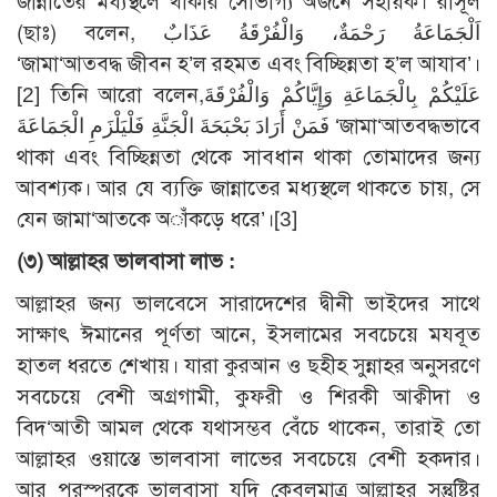
জান্নাতের মধ্যস্থলে থাকার সৌভাগ্য অর্জনে সহায়ক। রাসূল
(ছাঃ) বলেন, اَلْجَمَاعَةُ رَحْمَةٌ، وَالْفُرْقَةُ عَذَابٌ
‘জামা‘আতবদ্ধ জীবন হ’ল রহমত এবং বিচ্ছিন্নতা হ’ল আযাব’।
[2] তিনি আরো বলেন,عَلَيْكُمْ بِالْجَمَاعَةِ وَإِيَّاكُمْ وَالْفُرْقَةَ
فَمَنْ أَرَادَ بَحْبَحَةَ الْجَنَّةِ فَلْيَلْزَمِ الْجَمَاعَةَ ‘জামা‘আতবদ্ধভাবে
থাকা এবং বিচ্ছিন্নতা থেকে সাবধান থাকা তোমাদের জন্য
আবশ্যক। আর যে ব্যক্তি জান্নাতের মধ্যস্থলে থাকতে চায়, সে
যেন জামা‘আতকে অাঁকড়ে ধরে’।[3]
(৩) আল্লাহর ভালবাসা লাভ :
আল্লাহর জন্য ভালবেসে সারাদেশের দ্বীনী ভাইদের সাথে
সাক্ষাৎ ঈমানের পূর্ণতা আনে, ইসলামের সবচেয়ে মযবূত
হাতল ধরতে শেখায়। যারা কুরআন ও ছহীহ সুন্নাহর অনুসরণে
সবচেয়ে বেশী অগ্রগামী, কুফরী ও শিরকী আক্বীদা ও
বিদ‘আতী আমল থেকে যথাসম্ভব বেঁচে থাকেন, তারাই তো
আল্লাহর ওয়াস্তে ভালবাসা লাভের সবচেয়ে বেশী হকদার।
আর পরস্পরকে ভালবাসা যদি কেবলমাত্র আল্লাহর সন্তুষ্টির