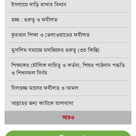
ইসলামে দাড়ি রাখার বিধান
হজ্জ : গুরুত্ব ও ফযীলত
কুরআন শিক্ষা ও তেলাওয়াতের ফযীলত
মুসলিম সমাজে মসজিদের গুরুত্ব (৩য় কিস্তি)
শিক্ষকের মৌলিক দায়িত্ব ও কর্তব্য, শিশুর পাঠদান পদ্ধতি
ও শিখনফল নির্ণয়
যিলহজ্জ মাসের ফযীলত ও আমল
আল্লাহর জন্য কাউকে ভালবাসা
আরও