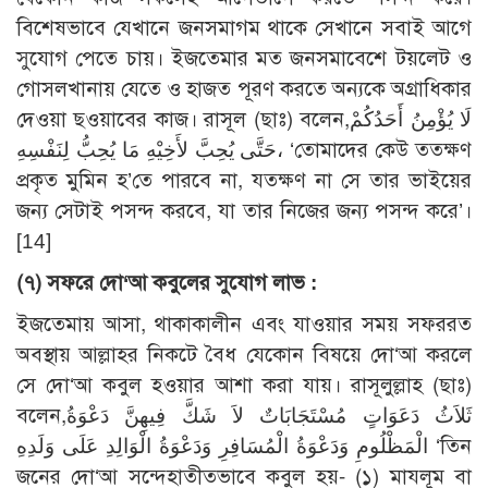
বিশেষভাবে যেখানে জনসমাগম থাকে সেখানে সবাই আগে
সুযোগ পেতে চায়। ইজতেমার মত জনসমাবেশে টয়লেট ও
গোসলখানায় যেতে ও হাজত পূরণ করতে অন্যকে অগ্রাধিকার
দেওয়া ছওয়াবের কাজ। রাসূল (ছাঃ) বলেন,لَا يُؤْمِنُ أَحَدُكُمْ
حَتَّى يُحِبَّ لأَخِيْهِ مَا يُحِبُّ لِنَفْسِهِ، ‘তোমাদের কেউ ততক্ষণ
প্রকৃত মুমিন হ’তে পারবে না, যতক্ষণ না সে তার ভাইয়ের
জন্য সেটাই পসন্দ করবে, যা তার নিজের জন্য পসন্দ করে’।
[14]
(৭) সফরে দো‘আ কবুলের সুযোগ লাভ :
ইজতেমায় আসা, থাকাকালীন এবং যাওয়ার সময় সফররত
অবস্থায় আল্লাহর নিকটে বৈধ যেকোন বিষয়ে দো‘আ করলে
সে দো‘আ কবুল হওয়ার আশা করা যায়। রাসূলুল্লাহ (ছাঃ)
বলেন,ثَلاَثُ دَعَوَاتٍ مُسْتَجَابَاتٌ لاَ شَكَّ فِيهِنَّ دَعْوَةُ
الْمَظْلُومِ وَدَعْوَةُ الْمُسَافِرِ وَدَعْوَةُ الْوَالِدِ عَلَى وَلَدِهِ ‘তিন
জনের দো‘আ সন্দেহাতীতভাবে কবুল হয়- (১) মাযলূম বা