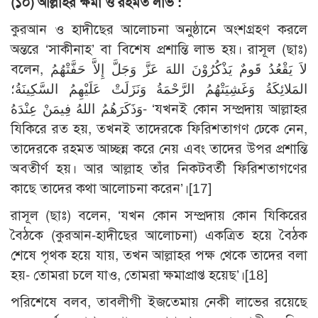
(১০) আল্লাহর ক্ষমা ও রহমত লাভ :
কুরআন ও হাদীছের আলোচনা অনুষ্ঠানে অংশগ্রহণ করলে
অন্তরে ‘সাকীনাহ’ বা বিশেষ প্রশান্তি লাভ হয়। রাসূল (ছাঃ)
বলেন, لاَ يَقْعُدُ قَومٌ يَذْكُرُوْنَ اللهَ عَزَّ وَجَلَّ إِلاَّ حَفَّتْهُمُ
المَلائِكَةُ وَغَشِيَتْهُمُ الرَّحْمَةُ وَنَزَلَتْ عَلَيْهِمُ السَّكِينَةُ؛
وَذَكَرَهُمُ اللهُ فِيمَنْ عِنْدَهُ- ‘যখনই কোন সম্প্রদায় আল্লাহর
যিকিরে রত হয়, তখনই তাদেরকে ফিরিশতাগণ ঢেকে নেন,
তাদেরকে রহমত আচ্ছন্ন করে নেয় এবং তাদের উপর প্রশান্তি
অবতীর্ণ হয়। আর আল্লাহ তাঁর নিকটবর্তী ফিরিশতাগণের
কাছে তাদের কথা আলোচনা করেন’।[17]
রাসূল (ছাঃ) বলেন, ‘যখন কোন সম্প্রদায় কোন যিকিরের
বৈঠকে (কুরআন-হাদীছের আলোচনা) একত্রিত হয়ে বৈঠক
শেষে পৃথক হয়ে যায়, তখন আল্লাহর পক্ষ থেকে তাদের বলা
হয়- তোমরা চলে যাও, তোমরা ক্ষমাপ্রাপ্ত হয়েছ’।[18]
পরিশেষে বলব, তাবলীগী ইজতেমায় নেকী লাভের রয়েছে