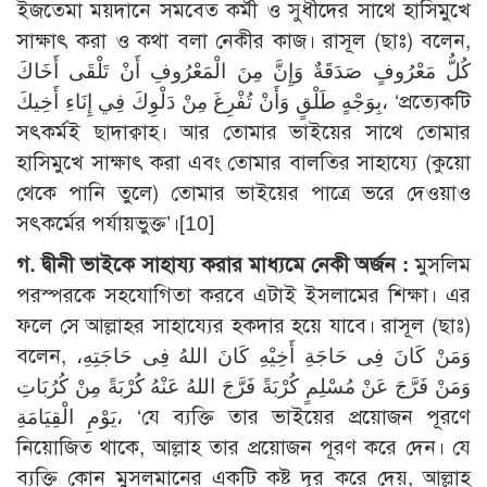
ইজতেমা ময়দানে সমবেত কর্মী ও সুধীদের সাথে হাসিমুখে
সাক্ষাৎ করা ও কথা বলা নেকীর কাজ। রাসূল (ছাঃ) বলেন,
كُلُّ مَعْرُوفٍ صَدَقَةٌ وَإِنَّ مِنَ الْمَعْرُوفِ أَنْ تَلْقَى أَخَاكَ
بِوَجْهٍ طَلْقٍ وَأَنْ تُفْرِغَ مِنْ دَلْوِكَ فِي إِنَاءِ أَخِيكَ، ‘প্রত্যেকটি
সৎকর্মই ছাদাক্বাহ। আর তোমার ভাইয়ের সাথে তোমার
হাসিমুখে সাক্ষাৎ করা এবং তোমার বালতির সাহায্যে (কুয়ো
থেকে পানি তুলে) তোমার ভাইয়ের পাত্রে ভরে দেওয়াও
সৎকর্মের পর্যায়ভুক্ত’।[10]
গ. দ্বীনী ভাইকে সাহায্য করার মাধ্যমে নেকী অর্জন :
মুসলিম
পরস্পরকে সহযোগিতা করবে এটাই ইসলামের শিক্ষা। এর
ফলে সে আল্লাহর সাহায্যের হকদার হয়ে যাবে। রাসূল (ছাঃ)
বলেন, وَمَنْ كَانَ فِى حَاجَةِ أَخِيْهِ كَانَ اللهُ فِى حَاجَتِهِ،
وَمَنْ فَرَّجَ عَنْ مُسْلِمٍ كُرْبَةً فَرَّجَ اللهُ عَنْهُ كُرْبَةً مِنْ كُرُبَاتِ
يَوْمِ الْقِيَامَةِ، ‘যে ব্যক্তি তার ভাইয়ের প্রয়োজন পূরণে
নিয়োজিত থাকে, আল্লাহ তার প্রয়োজন পূরণ করে দেন। যে
ব্যক্তি কোন মুসলমানের একটি কষ্ট দূর করে দেয়, আল্লাহ