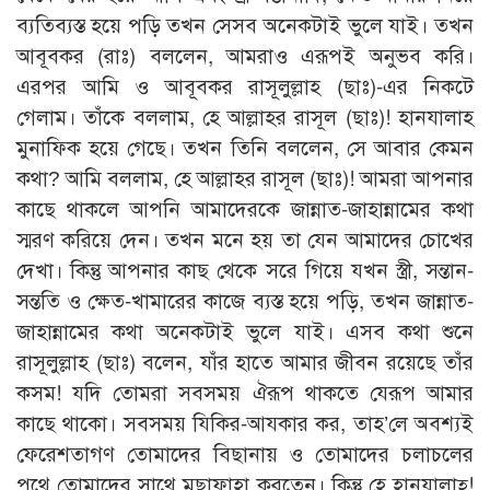
ব্যতিব্যস্ত হয়ে পড়ি তখন সেসব অনেকটাই ভুলে যাই। তখন
আবূবকর (রাঃ) বললেন, আমরাও এরূপই অনুভব করি।
এরপর আমি ও আবূবকর রাসূলুল্লাহ (ছাঃ)-এর নিকটে
গেলাম। তাঁকে বললাম, হে আল্লাহর রাসূল (ছাঃ)! হানযালাহ
মুনাফিক হয়ে গেছে। তখন তিনি বললেন, সে আবার কেমন
কথা? আমি বললাম, হে আল্লাহর রাসূল (ছাঃ)! আমরা আপনার
কাছে থাকলে আপনি আমাদেরকে জান্নাত-জাহান্নামের কথা
স্মরণ করিয়ে দেন। তখন মনে হয় তা যেন আমাদের চোখের
দেখা। কিন্তু আপনার কাছ থেকে সরে গিয়ে যখন স্ত্রী, সন্তান-
সন্ততি ও ক্ষেত-খামারের কাজে ব্যস্ত হয়ে পড়ি, তখন জান্নাত-
জাহান্নামের কথা অনেকটাই ভুলে যাই। এসব কথা শুনে
রাসূলুল্লাহ (ছাঃ) বলেন, যাঁর হাতে আমার জীবন রয়েছে তাঁর
কসম! যদি তোমরা সবসময় ঐরূপ থাকতে যেরূপ আমার
কাছে থাকো। সবসময় যিকির-আযকার কর, তাহ’লে অবশ্যই
ফেরেশতাগণ তোমাদের বিছানায় ও তোমাদের চলাচলের
পথে তোমাদের সাথে মুছাফাহা করতেন। কিন্তু হে হানযালাহ্!