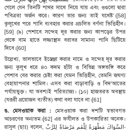
গেলে যেন তিনটি পাথর সাথে নিয়ে যায় এবং ওগুলো দ্বারা
পবিত্রতা অর্জন করে। কারণ তার জন্য তাই যথেষ্ট’।[58]
কুলূখের পরে পানি ব্যবহার করার প্রচলিত বর্ণনা ভিত্তিহীন।
[59] (৯) পেশাবে সন্দেহ দূর করার জন্য কাপড়ের উপর
থেকে বাম হাতে লজ্জাস্থান বরাবর সামান্য পানি ছিটিয়ে
দিবে।[60]
উল্লেখ্য, ভালভাবে ইস্তেঞ্জা করার নামে ও সন্দেহ দূর করার
জন্য কুলূখ ধরে ৪০ কদম হাঁটা ও বিভিন্ন অঙ্গভঙ্গি করে
পেশাব বের করার চেষ্টা করা যেমন ভিত্তিহীন, তেমনি জঘণ্য
বেহায়াপনার শামিল। এসব করা বাড়াবাড়ি ও বিদ‘আতের
পর্যায়ভুক্ত। যা অবশ্যই পরিত্যাজ্য। (১০) হাজতরত অবস্থায়
(যরূরী প্রয়োজন ব্যতীত) কথা বলা যাবে না।[61]
ঙ. মেসওয়াক করা :
মেসওয়াক করা দশটি স্বভাবগত
আচরণের অন্যতম।[62] এর ফযীলত ও উপকারিতা অনেক।
রাসূল (ছাঃ) বলেন, السِّوَاكَ مَطْهَرَةٌ لِلْفَمِ مَرْضَاةٌ لِلرَّبِّ-