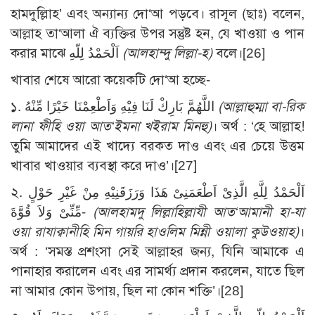
হামদুল্লিাহ’ এবং অন্যান্য দো‘আ পড়বে। রাসূল (ছাঃ) বলেন,
আল্লাহ তা‘আলা ঐ ব্যক্তির উপর সন্তুষ্ট হন, যে খাওয়া ও পান
করার মাঝে اَلْحَمْدُ لِلّهِ
(আলহাম্দু লিল্লা-হ)
বলে।[26]
খাবার শেষে আরো কয়েকটি দো‘আ হচ্ছে-
১. اللَّهُمَّ بَارِكْ لَنَا فِيْهِ وَاَطْعِمْنَا خَيْرًا مِّنْهُ
(আল্লাহুম্মা বা-রিক
লানা ফীহি ওয়া আত‘ইমনা খইরাম মিনহু)
। অর্থ : ‘হে আল্লাহ!
তুমি আমাদের এই খাদ্যে বরকত দাও এবং এর চেয়ে উত্তম
খাবার খাওয়ার ব্যবস্থা করে দাও’।[27]
২. اَلْحَمْدُ لِلَّهِ الَّذِىْ اَطْعَمَنِىْ هَذَا وَرَزَقَنِيْهِ مِنْ غَيْرِ حَوْلٍ
مِّنِّىْ وَلاَ قُوَّةَ-
(আলহামদু লিল্লাহিল্লাযী আত‘আমানী হা-যা
ওয়া রাযাক্বানীহি মিন গায়রি হাওলিম মিন্নী ওয়ালা কুউওয়াহ)
।
অর্থ : ‘সমস্ত প্রশংসা সেই আল্লাহর জন্য, যিনি আমাকে এ
পানাহার করালেন এবং এর সামর্থ্য প্রদান করলেন, যাতে ছিল
না আমার কোন উপায়, ছিল না কোন শক্তি’।[28]