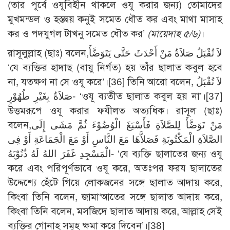
(তার পূর্বে ওযূবিহীন থাকলে ওযূ করার জন্য) তোমাদের
মুখমন্ডল ও হস্তদ্বয় কনুই সমেত ধৌত কর এবং মাথা মাসাহ
কর ও পদযুগল টাখনু সমেত ধৌত কর’
(মায়েদাহ ৫/৬)
।
রাসূলুল্লাহ (ছাঃ) বলেন,لاَ تُقْبَلُ صَلاَةُ مَنْ أَحْدَثَ حَتَّى يَتَوَضَّأَ
‘যে ব্যক্তির হাদাছ (বায়ু নির্গত) হয় তাঁর ছালাত কবুল হবে
না, যতক্ষণ না সে ওযূ করে’।[36] তিনি আরো বলেন, لاَ تُقْبَلُ
صَلاَةٌ بِغَيْرِ طُهُوْرٍ- ‘ওযূ ব্যতীত ছালাত কবুল হয় না’।[37]
উত্তমরূপে ওযূ করার ফযীলত অত্যধিক। রাসূল (ছাঃ)
বলেন,مَنْ تَوَضَّأَ لِلصَّلاَةِ فَأَسْبَغَ الْوُضُوْءَ ثُمَّ مَشَى إِلَى
الصَّلاَةِ الْمَكْتُوبَةِ فَصَلاَّهَا مَعَ النَّاسِ أَوْ مَعَ الْجَمَاعَةِ أَوْ فِى
الْمَسْجِدِ غَفَرَ اللهُ لَهُ ذُنُوْبَهُ- ‘যে ব্যক্তি ছালাতের জন্য ওযূ
করে এবং পরিপূর্ণভাবে ওযূ করে, অতঃপর ফরয ছালাতের
উদ্দেশ্যে হেঁটে গিয়ে লোকজনের সঙ্গে ছালাত আদায় করে,
কিংবা তিনি বলেন, জামা‘আতের সঙ্গে ছালাত আদায় করে,
কিংবা তিনি বলেন, মসজিদে ছালাত আদায় করে, আল্লাহ সেই
ব্যক্তির গোনাহ সমূহ ক্ষমা করে দিবেন’।[38]