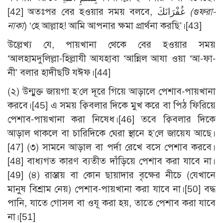
[42] অতঃপর বের হওয়ার সময় বলবে, غُفْرَانَكَ
(গুফরা-
নাকা
) ‘হে আল্লাহ! আমি আপনার ক্ষমা প্রার্থনা করছি’।[43]
উল্লেখ্য যে, পায়খানা থেকে বের হওয়ার সময়
‘আলহামদুলিল্লা-হিল্লাযী আযহাবা ‘আন্নিল আযা ওয়া ‘আ-ফা-
নী’ বলার হাদীছটি যঈফ।[44]
(২) উন্মুক্ত জায়গা হ’লে দূরে গিয়ে আড়ালে পেশাব-পায়খানা
করবে।[45] এ সময় ক্বিবলার দিকে মুখ করে বা পিঠ ফিরিয়ে
পেশাব-পায়খানা করা নিষেধ।[46] তবে ক্বিবলার দিকে
আড়াল থাকলে বা চারিদিকে ঘেরা স্থানে হ’লে জায়েয আছে।
[47] (৩) সামনে আড়াল বা পর্দা রেখে বসে পেশাব করবে।
[48] বাধ্যগত কারণ ব্যতীত দাঁড়িয়ে পেশাব করা যাবে না।
[49] (৪) রাস্তায় বা কোন ছায়াদার বৃক্ষের নীচে (যেখানে
মানুষ বিশ্রাম নেয়) পেশাব-পায়খানা করা যাবে না।[50] বদ্ধ
পানি, যাতে গোসল বা ওযূ করা হয়, তাতে পেশাব করা যাবে
না।[51]