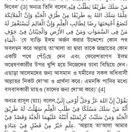
দিবেন’।[3] অন্যত্র তিনি বলেন,مَنْ سَلَكَ طَرِيْقًا يَطْلُبُ فِيْهِ
عِلْمًا سَلَكَ اللهُ بِهِ طَرِيْقًا مِنْ طُرُقِ الْجَنَّةِ وَإِنَّ الْمَلاَئِكَةَ
لَتَضَعُ أَجْنِحَتَهَا رِضًا لِطَالِبِ الْعِلْمِ وَإِنَّ الْعَالِمَ لَيَسْتَغْفِرُ لَهُ
مَنْ فِى السَّمَوَاتِ وَمَنْ فِى الأَرْضِ وَالْحِيْتَانُ فِىْ جَوْفِ
الْمَاءِ- ‘যে ব্যক্তি ইলম অর্জন করার উদ্দেশ্যে কোন পথ
অবলম্বন করে আল্লাহ তা‘আলা তা দ্বারা তাকে জান্নাতের কোন
একটি পথে পেঁŠছে দেন এবং ফেরেশতাগণ ইলম
অন্বেষণকারীর উপর খুশি হয়ে নিজেদের ডানা বিছিয়ে দেন।
এছাড়া আলেমদের জন্য আসমান ও যমীনের সকল অধিবাসী
আল্লাহর নিকট দো‘আ ও প্রার্থনা করে। এমনকি পানির মধ্যে
বসবাসকারী মাছও (তাদের জন্য দো‘আ করে)’।[4]
অন্যত্র রাসূল (ছাঃ) বলেন,يَقُوْلُ إِنَّ اللهَ عَزَّ وَجَلَّ أَوْحَى إِلَيَّ
أَنَّهُ مَنْ سَلَكَ مَسْلَكًا فِيْ طَلَبِ الْعِلْمِ سَهَّلْتُ لَهُ طَرِيْقَ
الْجَنَّةِ وَمَنْ سَلَبْتُ كَرِيْمَتَيْهِ أَثَبْتُهُ عَلَيْهِمَا الْجَنَّةَ وَقَصْدٌ فِيْ
عِلْمٍ خَيْرٌ مِنْ فَضْلٍ فِيْ عِبَادَةٍ. ‘আল্লাহ তা‘আলা আমার