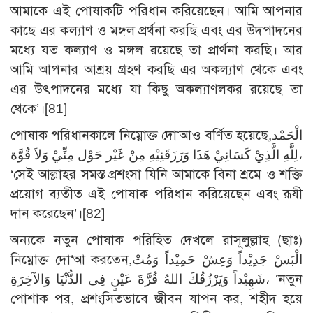
আমাকে এই পোষাকটি পরিধান করিয়েছেন। আমি আপনার
কাছে এর কল্যাণ ও মঙ্গল প্রর্থনা করছি এবং এর উদপাদনের
মধ্যে যত কল্যাণ ও মঙ্গল রয়েছে তা প্রার্থনা করছি। আর
আমি আপনার আশ্রয় গ্রহণ করছি এর অকল্যাণ থেকে এবং
এর উৎপাদনের মধ্যে যা কিছু অকল্যাণলকর রয়েছে তা
থেকে’।[81]
পোষাক পরিধানকালে নিম্নোক্ত দো‘আও বর্ণিত হয়েছে,الْحَمْد
لِلَّهِ الَّذِيْ كَسَانِيْ هَذَا وَرَزَقَنِيْهِ مِنْ غَيْر حَوْل مِنِّيْ وَلاَ قُوَّة،
‘সেই আল্লাহর সমস্ত প্রশংসা যিনি আমাকে বিনা শ্রমে ও শক্তি
প্রয়োগ ব্যতীত এই পোষাক পরিধান করিয়েছেন এবং রূযী
দান করেছেন’।[82]
অন্যকে নতুন পোষাক পরিহিত দেখলে রাসূলুল্লাহ (ছাঃ)
নিম্নোক্ত দো‘আ করতেন,الْبَسْ جَدِيْداً وَعِشْ حَمِيْداً وَمُتْ
شَهِيْداً وَيَرْزُقُكَ اللهُ قُرَّةَ عَيْنٍ فِى الدُّنْيَا وَالآخِرَةِ، ‘নতুন
পোশাক পর, প্রশংসিতভাবে জীবন যাপন কর, শহীদ হয়ে