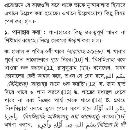
প্রয়োজনে যে কাজগুলি করে থাকে তাকে মু‘আমালাত হিসাবে
এখানে উল্লেখ করা হয়েছে। এখানে উল্লেখযোগ্য কিছু বিষয়
পেশ করা হ’ল।-
১. পানাহার করা :
পানাহারের কিছু গুরুত্বপূর্ণ আদব বা
শিষ্টাচার রয়েছে। নিম্নে সেগুলো উল্লেখ করা হ’ল।-
ক.
হালাল ও পবিত্র রূযী খাবে
(বাক্বারাহ ২/১৬৮)
।
খ.
খাবার
পূর্বে হাত ভালোভাবে ধুয়ে নিবে।[10]
গ.
‘বিসমিল্লাহ’ বলে
খাওয়া শুরু করবে।[11] রাসূলুল্লাহ (ছাঃ) বলেছেন, ‘যখন
তোমাদের কেউ আহার করে, তখন সে যেন বলে,بِسْمِ اللهِ
(বিস্মিল্লাহ)
‘আল্লাহর নামে শুরু করছি’।[12]
ঘ.
ডান হাত
দিয়ে খাবে ও পান করবে।[13]
ঙ.
পাত্রের মধ্যস্থল থেকে
খাবে না বরং নিজের পার্শ্ব থেকে খাবে।[14]
চ.
প্রথমে
‘বিসমিল্লাহ’ বলতে ভুলে গেলে স্মরণ হ’লে بِسْمِ اللهِ اَوَّلَهُ
وَاَخِرَهُ
(বিসমিল্লাহি আউয়ালাহূ ওয়া আখেরাহূ
) বলবে।[15]
অথবা বলবে, بِسْمِ اللهِ فِى أَوَّلِهِ وَأَخِرِهِ
(বিস্মিল্লা-হি ফী