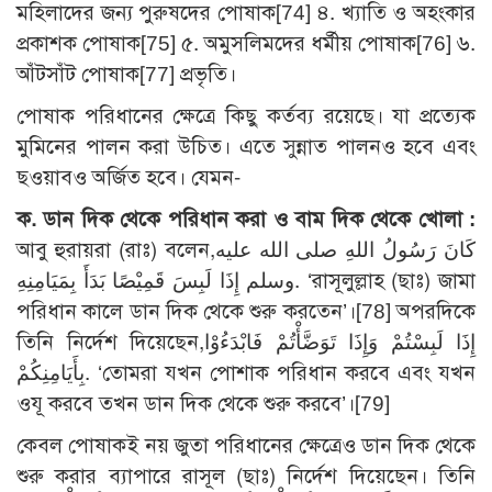
মহিলাদের জন্য পুরুষদের পোষাক[74] ৪. খ্যাতি ও অহংকার
প্রকাশক পোষাক[75] ৫. অমুসলিমদের ধর্মীয় পোষাক[76] ৬.
আঁটসাঁট পোষাক[77] প্রভৃতি।
পোষাক পরিধানের ক্ষেত্রে কিছু কর্তব্য রয়েছে। যা প্রত্যেক
মুমিনের পালন করা উচিত। এতে সুন্নাত পালনও হবে এবং
ছওয়াবও অর্জিত হবে। যেমন-
ক. ডান দিক থেকে পরিধান করা ও বাম দিক থেকে খোলা :
আবু হুরায়রা (রাঃ) বলেন,كَانَ رَسُولُ اللهِ صلى الله عليه
وسلم إِذَا لَبِسَ قَمِيْصًا بَدَأَ بِمَيَامِنِهِ. ‘রাসূলুল্লাহ (ছাঃ) জামা
পরিধান কালে ডান দিক থেকে শুরু করতেন’।[78] অপরদিকে
তিনি নির্দেশ দিয়েছেন,إِذَا لَبِسْتُمْ وَإِذَا تَوَضَّأْتُمْ فَابْدَءُوْا
بِأَيَامِنِكُمْ. ‘তোমরা যখন পোশাক পরিধান করবে এবং যখন
ওযূ করবে তখন ডান দিক থেকে শুরু করবে’।[79]
কেবল পোষাকই নয় জুতা পরিধানের ক্ষেত্রেও ডান দিক থেকে
শুরু করার ব্যাপারে রাসূল (ছাঃ) নির্দেশ দিয়েছেন। তিনি