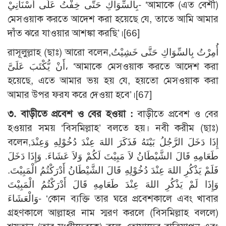
بِالسِّوَاكِ حَتَّى خِفْتُ عَلَى أَسْنَانِيْ- ‘আমাকে (এত বেশী)
মেসওয়াক করতে আদেশ করা হয়েছে যে, তাতে আমি আমার
দাঁত ঝরে যাওয়ার আশঙ্কা করছি’।[66]
রাসূলুল্লাহ (ছাঃ) আরো বলেন,أُمِرْتُ بِالسِّوَاكِ حَتَّى خَشِيْتُ
أَنْ يُّكْتَبَ عَلَىَّ، ‘আমাকে মেসওয়াক করতে আদেশ করা
হয়েছে, এতে আমার ভয় হয় যে, হয়তো মেসওয়াক করা
আমার উপর ফরয করে দেওয়া হবে’।[67]
৩. বাড়ীতে প্রবেশ ও বের হওয়া :
বাড়ীতে প্রবেশ ও বের
হওয়ার সময় ‘বিসমিল্লাহ’ বলতে হয়। নবী করীম (ছাঃ)
বলেন,إِذَا دَخَلَ الرَّجُلُ بَيْتَهُ فَذَكَرَ اللهَ عِنْدَ دُخُوْلِهِ وَعِنْدَ
طَعَامِهِ قَالَ الشَّيْطَانُ لاَ مَبِيْتَ لَكُمْ وَلاَ عَشَاءَ. وَإِذَا دَخَلَ
فَلَمْ يَذْكُرِ اللهَ عِنْدَ دُخُوْلِهِ قَالَ الشَّيْطَانُ أَدْرَكْتُمُ الْمَبِيْتَ.
وَإِذَا لَمْ يَذْكُرِ اللهَ عِنْدَ طَعَامِهِ قَالَ أَدْرَكْتُمُ الْمَبِيْتَ
وَالْعَشَاءَ- ‘কোন ব্যক্তি তার ঘরে প্রবেশকালে এবং খাবার
গ্রহণকালে আল্লাহর নাম স্মরণ করলে (বিসমিল্লাহ বললে)