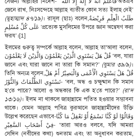
সেজন্য আল্লাহর নির্দেশ- فَاعْلَمْ أَنَّهُ لاَ إِلَهَ إِلاَّ الله‘অতএব
জেনে রাখ, নিঃসন্দেহে আল্লাহ ব্যতীত কোন সত্য ইলাহ নেই’
(মুহাম্মাদ ৪৭/১৯)
। রাসূল (ছাঃ) বলেন,طَلَبُ الْعِلْمِ فَرِيْضَةٌ
عَلَى كُلِّ مُسْلِمٍ ‘প্রত্যেক মুসলিমের উপরে জ্ঞান অন্বেষণ করা
ফরয’।[1]
ইলমের গুরুত্ব সম্পর্কে আল্লাহ বলেন, আল্লাহ তা‘আলা বলেন,
قُلْ هَلْ يَسْتَوِي الَّذِيْنَ يَعْلَمُوْنَ وَالَّذِيْنَ لَا يَعْلَمُوْنَ ‘বল, যারা
জানে এবং যারা জানে না তারা কি সমান?’
(যুমার ৩৯/৯)
।
তিনি অন্যত্র বলেন,قُلْ هَلْ يَسْتَوِي الْأَعْمَى وَالْبَصِيْرُ أَمْ هَلْ
تَسْتَوِي الظُّلُمَاتُ وَالنُّوْرُ- ‘বল, অন্ধ ও চক্ষুষ্মান কি সমান
হ’তে পারে? আলো ও অন্ধকার কি এক হ’তে পারে?’
(রা‘দ
১৩/১৬)
। ইলম না থাকলে জাহান্নামে পতিত হওয়ার সম্ভাবনা
থাকে। যেমন আল্লাহ পবিত্র কুরআনে জাহান্নামীদের উক্তি
উল্লেখ করেছেন এভাবে-وَقَالُوْا لَوْ كُنَّا نَسْمَعُ أَوْ نَعْقِلُ مَا كُنَّا
فِيْ أَصْحَابِ السَّعِيْرِ- ‘তারা আরও বলবে, যদি আমরা
সেদিন (নবীদের কথা) শুনতাম এবং তা অনুধাবন করতাম,