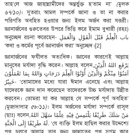
তাহ’লে আজ জাহান্নামীদের অন্তর্ভুক্ত হ’তাম না’
(মুলক
৬৭/১০)
। সুতরাং আমল সম্পর্কে জানা ও তা না করার
পরিণতি অবহিত হওয়ার জন্য ইলম অর্জন করা যরূরী।
জ্ঞানার্জনের গুরুতেবর উপরে ভিত্তি করে ইমাম বুখারী (রহঃ)
অনুচ্ছেদ রচনা করেছেন- باب الْعِلْمُ قَبْلَ الْقَوْلِ وَالْعَمَلِ
‘কথা ও কর্মের পূর্বে জ্ঞানার্জন করা’ অনুচ্ছেদ।[2]
জ্ঞানার্জনের ফযীলত অত্যধিক। জ্ঞানের কারণেই আল্লাহ
মানুষের মর্যাদা বৃদ্ধি করেন। আল্লাহ বলেন,يَرْفَعِ اللهُ الَّذِيْنَ
آمَنُوْا مِنْكُمْ وَالَّذِيْنَ أُوْتُوْا الْعِلْمَ دَرَجَاتٍ وَاللهُ بِمَا تَعْمَلُوْنَ
خَبِيْرٌ- ‘তোমাদের মধ্যে যারা ঈমান এনেছে এবং আল্লাহ
যাদেরকে জ্ঞান দান করেছেন তাদেরকে উচ্চ মর্যাদায় উন্নীত
করবেন। তোমরা যা কর আল্লাহ সে সম্পর্কে পূর্ণ অবহিত’
(মুজাদালাহ ৫৮/১১)
। ইলম অর্জনের মর্যাদা সম্পর্কে রাসূল
(ছাঃ) বলেন,مَنْ سَلَكَ طَرِيْقًا يَلْتَمِسُ فِيْهِ عِلْمًا سَهَّلَ اللهُ
لَهُ طَرِيْقًا إِلَى الْجَنَّةِ. ‘যে ব্যক্তি ইলম হাছিল করার উদ্দেশ্যে
পথ চলবে আল্লাহ তার জন্য জান্নাতের পথ সুগম করে