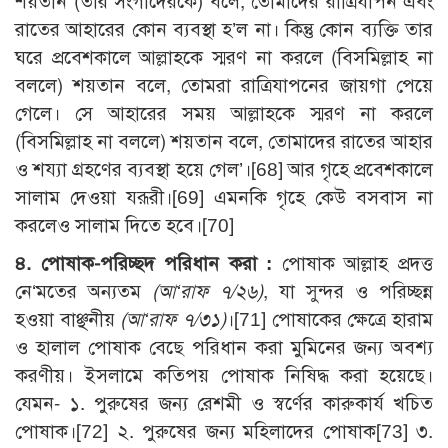
শয়তান (তার সংগীদেরকে) বলে, তোমাদের রাত্রিযাপন এবং
রাতের আহারের কোন ব্যবস্থা হ’ল না। কিন্তু কোন ব্যক্তি তার
ঘরে প্রবেশকালে আল্লাহকে স্মরণ না করলে (বিসমিল্লাহ না
বললে) শয়তান বলে, তোমরা রাত্রিযাপনের জায়গা পেয়ে
গেলে। সে আহারের সময় আল্লাহকে স্মরণ না করলে
(বিসমিল্লাহ না বললে) শয়তান বলে, তোমাদের রাতের আহার
ও শয্যা গ্রহণের ব্যবস্থা হয়ে গেল’।[68] আর গৃহে প্রবেশকালে
সালাম দেওয়া যরূরী।[69] এমনকি গৃহে কেউ বসবাস না
করলেও সালাম দিতে হবে।[70]
৪. পোষাক-পরিচ্ছদ পরিধান করা :
পোষাক আল্লাহ প্রদত্ত
নে‘মতের অন্যতম
(আ‘রাফ ৭/২৬)
, যা সুন্দর ও পরিচ্ছন্ন
হওয়া বাঞ্ছনীয়
(আ‘রাফ ৭/৩১)
।[71] পোষাকের ক্ষেত্রে হারাম
ও হালাল পোষাক বেছে পরিধান করা মুমিনের জন্য অবশ্য
করণীয়। ইসলামে কতিপয় পোষাক নিষিদ্ধ করা হয়েছে।
যেমন- ১. পুরুষের জন্য রেশমী ও স্বর্ণের কারুকার্য খচিত
পোষাক।[72] ২. পুরুষের জন্য মহিলাদের পোষাক[73] ৩.