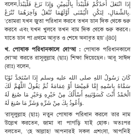
বলেন,إِذَا انْتَعَلَ أَحَدُكُمْ فَلْيَبْدَأْ بِالْيَمِيْنِ وَإِذَا نَزَعَ فَلْيَبْدَأْ
بِالشِّمَالِ، لِتَكُنِ الْيُمْنَى أَوَّلَهُمَا تُنْعَلُ وَآخِرَهُمَا تُنْزَعُ.
‘তোমরা যখন জুতা পরিধান করবে তখন ডান দিক থেকে শুরু
করবে এবং যখন খুলবে তখন বাম দিক থেকে শুরু করবে।
যাতে ডান পা প্রথমে আবৃত ও শেষে অনাবৃত হয়’।[80]
খ. পোষাক পরিধানকালে দো‘আ :
পোষাক পরিধানকালে
দো‘আ করতে রাসূলুল্লাহ (ছাঃ) শিক্ষা দিয়েছেন। আবূ সাঈদ
(রাঃ) বলেন,
كَانَ رَسُولُ اللهِ صلى الله عليه وسلم إِذَا اسْتَجَدَّ ثَوْبًا
سَمَّاهُ بِاسْمِهِ إِمَّا قَمِيْصًا أَوْ عِمَامَةً ثُمَّ يَقُولُ اللَّهُمَّ لَكَ
الْحَمْدُ أَنْتَ كَسَوْتَنِيهِ أَسْأَلُكَ مِنْ خَيْرِهِ وَخَيْرِ مَا صُنِعَ لَهُ
وَأَعُوذُ بِكَ مِنْ شَرِّهِ وَشَرِّ مَا صُنِعَ لَهُ.
‘রাসূলুল্লাহ (ছাঃ) নতুন পোষাক পরিধান করলে তার নাম
উল্লেখ করতেন, জামা বা পাগড়ি যাই হোক। অতঃপর
বলতেন, ‘হে আল্লাহ! আপনারই সকল প্রশংসা, আপনিই