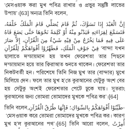
‘মেসওয়াক করা মুখ পবিত্র রাখার ও প্রভুর সন্তুষ্টি লাভের
উপায়’।[63] অন্যত্র তিনি বলেন,
إِنَّ الْعَبْدَ إِذَا تَسَوَّكَ، ثُمَّ قَامَ يُصَلِّي قَامَ الْمَلَكُ خَلْفَهُ،
فَتَسَمَّعَ لِقِرَاءَتِهِ فَيَدْنُو مِنْهُ أَوْ كَلِمَةً نَحْوَهَا حَتَّى يَضَعَ فَاهُ
عَلَى فِيهِ فَمَا يَخْرُجُ مِنْ فِيْهِ شَيْءٌ مِنَ الْقُرْآنِ، إِلاَّ صَارَ
فِيْ جَوْفِ الْمَلَكِ، فَطَهِّرُوْا أَفْوَاهَكُمْ لِلْقُرْآنِ ‘বান্দা যখন
ছালাতে দন্ডায়মান হয় তখন ফেরেশতা তার পিছনে
দন্ডায়মান হয়ে তার ক্বিরাআত শুনতে থাকেন। ফেরেশতা তার
নিকটবর্তী হন। পরিশেষে তিনি নিজ মুখ তার (বান্দার) মুখে
মিলিয়ে দেন। ফলে তার মুখ হ’তে কুরআনের যেটুকু অংশ বের
হয় সেটুকু অংশই ফেরেশতার পেটে ঢুকে যায়। সুতরাং
কুরআনের জন্য তোমরা তোমাদের মুখকে পবিত্র কর’।[64]
তিনি বলেন,طَيِّبُوْا أَفْوَاهَكُمْ بِالسِّوَاكِ؛ فَإِنَّهَا طُرُقُ الْقُرْآنِ-
‘মেসওয়াক করে তোমরা তোমাদের মুখকে পবিত্র কর। কারণ
মুখ হ’ল কুরআনের পথ’।[65] তিনি আরো বলেন, أُمِرْتُ