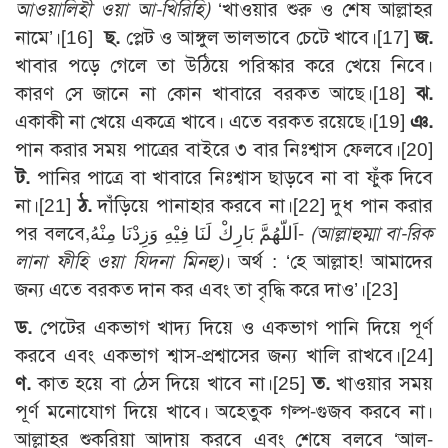
আওয়ালিহী ওয়া আ-খিরিহি)
‘খাওয়ার শুরু ও শেষ আল্লাহর
নামে’।[16]
ছ.
প্লেট ও আঙ্গুল ভালভাবে চেটে খাবে।[17]
জ.
খাবার পড়ে গেলে তা উঠিয়ে পরিস্কার করে খেয়ে নিবে।
কারণ সে জানে না কোন খাবারে বরকত আছে।[18]
ঝ.
একাকী না খেয়ে একত্রে খাবে। এতে বরকত রয়েছে।[19]
ঞ.
পান করার সময় পাত্রের বাইরে ৩ বার নিঃশ্বাস ফেলবে।[20]
ট.
পানির পাত্রে বা খাবারে নিঃশ্বাস ছাড়বে না বা ফুঁক দিবে
না।[21]
ঠ.
দাঁড়িয়ে পানাহার করবে না।[22] দুধ পান করার
পর বলবে,اَللّهُمَّ بَارِكْ لَنَا فِيْهِ وَزِدْنَا مِنْهُ-
(আল্লাহুম্মা বা-রিক
লানা ফীহি ওয়া যিদনা মিনহু)
। অর্থ : ‘হে আল্লাহ! আমাদের
জন্য এতে বরকত দান কর এবং তা বৃদ্ধি করে দাও’।[23]
ড.
পেটের একভাগ খাদ্য দিয়ে ও একভাগ পানি দিয়ে পূর্ণ
করবে এবং একভাগ শ্বাস-প্রশ্বাসের জন্য খালি রাখবে।[24]
ণ.
কাত হয়ে বা ঠেস দিয়ে খাবে না।[25]
ত.
খাওয়ার সময়
পূর্ণ মনোযোগ দিয়ে খাবে। অহেতুক গল্প-গুজব করবে না।
আল্লাহর শুকরিয়া আদায় করবে এবং শেষে বলবে ‘আল-