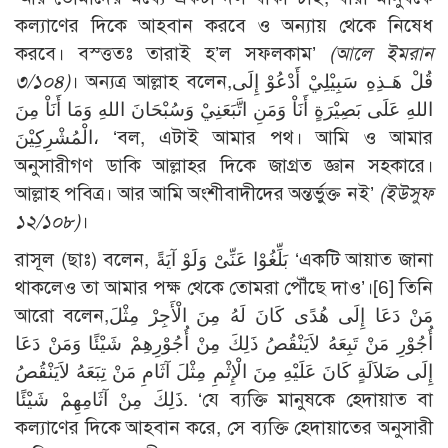
কল্যাণের দিকে আহবান করবে ও অন্যায় থেকে নিষেধ
করবে। বস্ত্ততঃ তারাই হ’ল সফলকাম’
(আলে ইমরান
৩/১০৪)
। অন্যত্র আল্লাহ বলেন,قُلْ هَـذِهِ سَبِيْلِيْ أَدْعُوْ إِلَى
اللهِ عَلَى بَصِيْرَةٍ أَنَاْ وَمَنِ اتَّبَعَنِيْ وَسُبْحَانَ اللهِ وَمَا أَنَاْ مِنَ
الْمُشْرِكِيْنَ، ‘বল, এটাই আমার পথ। আমি ও আমার
অনুসারীগণ ডাকি আল্লাহর দিকে জাগ্রত জ্ঞান সহকারে।
আল্লাহ পবিত্র। আর আমি অংশীবাদীদের অন্তর্ভুক্ত নই’
(ইউসুফ
১২/১০৮)
।
রাসূল (ছাঃ) বলেন, بَلِّغُوْا عَنِّىْ وَلَوْ آيَةً ‘একটি আয়াত জানা
থাকলেও তা আমার পক্ষ থেকে তোমরা পৌঁছে দাও’।[6] তিনি
আরো বলেন,مَنْ دَعَا إِلَى هُدًى كَانَ لَهُ مِنَ الْأَجِرْ مِثْلَ
أُجُوْرِ مَنْ تَبِعَهُ لاَيَنْقُصُ ذَلِكَ مِنْ أُجُوْرِهِمْ شَيْئًا وَمَنْ دَعَا
إِلَى ضَلاَلَةٍ كَانَ عَلَيْهِ مِنَ الْإِثْمِ مِثْلَ آثَامِ مَنْ تِبَعَهُ لاَيَنْقُصُ
ذَلِكَ مِنْ آثَامِهِمْ شَيْئًا. ‘যে ব্যক্তি মানুষকে হেদায়াত বা
কল্যাণের দিকে আহবান করে, সে ব্যক্তি হেদায়াতের অনুসারী