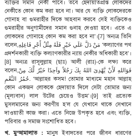
ব্যক্তির সমান নেকী পাবে। তবে হেদায়াতপ্রাপ্ত লোকদের
নেকীতে কোন কম করা হবে না। আর যে ব্যক্তি লোকদেরকে
গোনাহ বা গুমরাহীর দিকে আহবান করবে সেই ব্যক্তিকেও
গুমরাহীর অনুগামীদের সমান গুনাহ দেওয়া হবে। এতে এ
লোকদের গোনাহে কোন কম করা হবে না’।[7] অন্যত্র তিনি
বলেন,مَنْ دَلَّ عَلَي خَيْرٍ فَلَهُ مِثْلُ أَجْرِ فَاعِلِهِ ‘কল্যাণের পথ
প্রদর্শনকারী ব্যক্তি কল্যাণকারীর ন্যায় নেকীর অধিকারী হবে’।
[8] অন্যত্র রাসূলুল্লাহ (ছাঃ) আলী (রাঃ)-কে লক্ষ্য করে
বলেন,فَوَاللهِ لَأَنْ يَّهْدِىَ اللهُ بِكَ رَجُلاً واَحِدًا خَيْرٌ لَّكَ مِنْ
حُمُرُ النَّعْمِ. ‘আল্লাহর কসম! তোমার মাধ্যমে মহান আল্লাহ
কোন একজন লোককে হেদায়াত দিলে সেটা তোমার জন্য
(মূল্যবান) লাল উটের চেয়েও উত্তম’।[9] তাই প্রত্যেক
মুসলমানের জন্য করণীয় হ’ল যে যেখানে থাকে সেখানে
দাওয়াতী কাজ করা। এতে নিজে উপকৃত হবে এবং ব্যক্তি,
পরিবার ও সমাজ সংশোধিত হবে।
খ. মু‘আমালাত :
মানুষ ইবাদতের পরে জীবন ধারণের