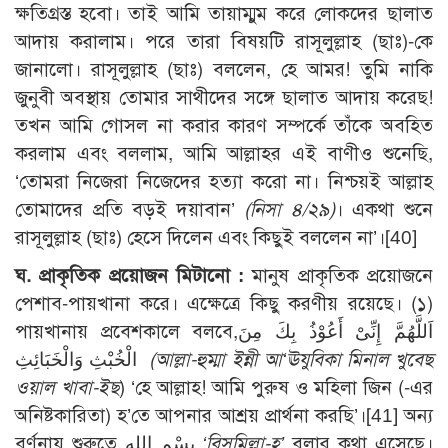
ক্ষতিগ্রস্ত হবো। তাই আমি তায়াম্মুম করে লোকদের ছালাত
আদায় করালাম। পরে তারা বিষয়টি রাসূলুল্লাহ (ছাঃ)-কে
জানালো। রাসূলুল্লাহ (ছাঃ) বললেন, হে আমর! তুমি নাকি
জুনুবী অবস্থায় তোমার সাথীদের সঙ্গে ছালাত আদায় করেছ!
তখন আমি গোসল না করার কারণ সম্পর্কে তাঁকে অবহিত
করলাম এবং বললাম, আমি আল্লাহর এই বাণীও শুনেছি,
‘তোমরা নিজেরা নিজেদের হত্যা করো না। নিশ্চয়ই আল্লাহ
তোমাদের প্রতি বড়ই দয়াবান’
(নিসা ৪/২৯)
। একথা শুনে
রাসূলুল্লাহ (ছাঃ) হেসে দিলেন এবং কিছুই বললেন না’।[40]
ঘ. প্রাকৃতিক প্রয়োজন মিটানো :
মানুষ প্রাকৃতিক প্রয়োজনে
পেশাব-পায়খানা করে। এক্ষেত্রে কিছু করণীয় রয়েছে। (১)
পায়খানায় প্রবেশকালে বলবে,اَللَّهُمَّ إِنِّىْ أَعُوْذُ بِكَ مِنَ
الْخُبْثِ وَالْخَبَائِثِ
(আল্লা-হুম্মা ইন্নী আ‘ঊযুবিকা মিনাল খুব্ছে
ওয়াল খাবা-ইছ
) ‘হে আল্লাহ! আমি পুরুষ ও মহিলা জিন (-এর
অনিষ্টকারিতা) হ’তে আপনার আশ্রয় প্রার্থনা করছি’।[41] অন্য
বর্ণনায় শুরুতে بِسْمِ اللهِ
‘বিসমিল্লা-হ’
বলার কথা এসেছে।