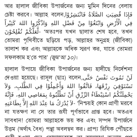
আর হালাল জীবিকা উপার্জনের জন্য মুমিন দিনের বেলায়
চেষ্টা করবে। আল্লাহ বলেন,فَإِذَا قُضِيَتِ الصَّلَاةُ فَانْتَشِرُوْا
فِي الْأَرْضِ وَابْتَغُوْا مِنْ فَضْلِ اللهِ وَاذْكُرُوا اللهَ كَثِيْراً
لَّعَلَّكُمْ تُفْلِحُوْنَ- ‘অতঃপর যখন ছালাত শেষ হবে, তখন
তোমরা পৃথিবীতে ছড়িয়ে পড়, আল্লাহর অনুগ্রহ (জীবিকা)
তালাশ কর এবং আল্লাহকে অধিক স্মরণ কর, যাতে তোমরা
সফলকাম হ’তে পার’
(জুম‘আ ১০)
।
হালাল উপায়ে জীবিকা উপার্জনের জন্য হাদীছে নির্দেশনা
দেওয়া হয়েছে। রাসূল (ছাঃ) বলেন,لَنْ تَمُوتَ نَفْسٌ حَتَّى
تَسْتَوْفِيَ رِزْقَهَا، فَاتَّقُوا اللهَ وَأَجْمِلُوْا فِي الطَّلَبِ، وَلاَ
يَحْمِلَنَّكُمُ اسْتِبْطَاءُ الرِّزْقِ أَنْ تَطْلُبُوهُ بِمَعَاصِي اللهِ، فَإِنَّهُ
لاَ يُدْرَكُ مَا عِنْدَ اللهِ إِلاَّ بِطَاعَتِهِ- ‘নিশ্চয়ই কোন প্রাণী মরবে
না যতক্ষণ না সে তার রূযী পূর্ণভাবে প্রাপ্ত হবে। অতএব
সাবধান! তোমরা আল্লাহকে ভয় কর এবং সম্পদ উপার্জনে
উত্তম (অর্থাৎ বৈধ) পন্থা অবলম্বন কর। প্রাপ্য রিযিক পৌঁছতে