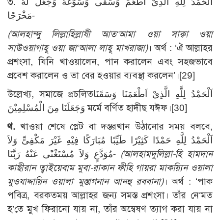
৩. اَلْحَمْدُ لِلّهِ الَّذِىْ اَطْعَمَ وَسَقَى وَسَوَّغَهُ وَجَعَلَ لَهُ
مَخْرَجًا-
(আলহাম্দু লিল্লাহিল্লাযী আত‘আমা ওয়া সাক্বা ওয়া
সাউওয়াগাহূ ওয়া জা‘আলা লাহূ মাখরাজা)
। অর্থ : ‘ঐ আল্লাহর
প্রশংসা, যিনি খাওয়ালেন, পান করালেন এবং সহজভাবে
প্রবেশ করালেন ও তা বের হওয়ার ব্যবস্থা করলেন’।[29]
উল্লেখ্য, সমাজে প্রচলিতاَلْحَمْدُ لِلَّهِ الَّذِىْ اَطْعَمَنَا وَسَقَنَا
وَجَعَلَنَا مِنَ الْمُسْلِمِيْنَ মর্মে বর্ণিত হাদীছ যঈফ।[30]
থ.
খাওয়া শেষে প্লেট বা দস্তরখান উঠানোর সময় বলবে,
اَلْحَمْدُ لِلَّهِ حَمْدًا كَثِيْرًا طَيِّبًا مُبَارَكًا فِيْهِ غَيْرَ مَكْفِىٍّ وَلاَ
مُوَدَّعٍ وَلاَ مُسْتَغْنًى عَنْهُ رَبَّنَا-
(আলহামদুলিল্লা-হি হামদান
কাছীরান ত্বাইয়েবাম মুবা-রাকান ফীহি গায়রা মাকয়্যিন ওয়ালা
মুওযাদ্দায়িন ওয়ালা মুস্তাগনান আনহু রববানা)
। অর্থ : ‘পাক
পবিত্র, বরকতময় আল্লাহর জন্য সমস্ত প্রশংসা। তাঁর নে‘মত
হ’তে মুখ ফিরানো যায় না, তাঁর অন্বেষণ ত্যাগ করা যায় না