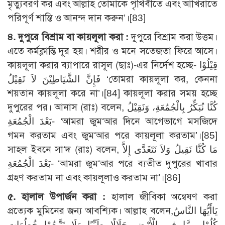
মৃত্যুবরণ কর এবং আল্লাহ তোমাকে পৃথিবীতে এবং আখিরাতে
পরিপূর্ণ শান্তি ও আনন্দ দান করুন’।[83]
৪. দুপুরে বিশ্রাম বা কায়লূলা করা :
দুপুরে বিশ্রাম করা উত্তম।
এতে কর্মক্লান্তি দূর হয়। শরীর ও মনে সতেজতা ফিরে আসে।
কায়লূলা করার ব্যাপারে রাসূল (ছাঃ)-এর নির্দেশ হচ্ছে- قِيْلُوْا
فَإِنَّ الشَّيَاطِيْنَ لاَ تَقِيْلُ ‘তোমরা কায়লূলা কর, কেননা
শয়তান কায়লূলা করে না’।[84] কায়লূলা করার সময় হচ্ছে
দুপুরের পর। আনাস (রাঃ) বলেন, كُنَّا نُبَكِّرُ بِالْجُمُعَةِ، وَنَقِيْلُ
بَعْدَ الْجُمُعَةِ- ‘আমরা জুম‘আর দিনে আগেভাগে মসজিদে
গমন করতাম এবং জুম‘আর পরে কায়লূলা করতাম’।[85]
সাহল ইবনে সা‘দ (রাঃ) বলেন, مَا كُنَّا نَقِيلُ وَلاَ نَتَغَدَّى إِلاَّ
بَعْدَ الْجُمُعَةِ- ‘আমরা জুম‘আর পরে ব্যতীত দুপুরের খাবার
গ্রহণ করতাম না এবং কায়লূলাও করতাম না’।[86]
৫. হালাল উপার্জন করা :
হালাল জীবিকা অন্বেষণ করা
প্রত্যেক মুমিনের জন্য আবশ্যিক। আল্লাহ বলেন,يَاأَيُّهَا النَّاسُ
كُلُوْا مِمَّا فِي الْأَرْضِ حَلَالًا طَيِّبًا وَلَا تَتَّبِعُوْا خُطُوَاتِ