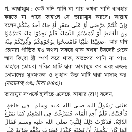
গ. তায়াম্মুম :
কেউ যদি পানি না পায় অথবা পানি ব্যবহার
করতে না পারে তাহ’লে সে তায়াম্মুম করবে। আল্লাহ
বলেন,وَإِنْ كُنْتُمْ مَرْضَى أَوْ عَلَى سَفَرٍ أَوْ جَاءَ أَحَدٌ مِنْكُمْ
مِنَ الْغَائِطِ أَوْ لَامَسْتُمُ النِّسَاءَ فَلَمْ تَجِدُوْا مَاءً فَتَيَمَّمُوْا
صَعِيْدًا طَيِّبًا فَامْسَحُوْا بِوُجُوْهِكُمْ وَأَيْدِيْكُمْ مِنْهُ- ‘আর যদি
তোমরা পীড়িত হও অথবা সফরে থাক অথবা টয়লেট থেকে
আস কিংবা স্ত্রী স্পর্শ করে থাক, অতঃপর পানি না পাও,
তাহ’লে তোমরা পবিত্র মাটি দ্বারা তায়াম্মুম কর এবং এজন্য
তোমাদের মুখমন্ডল ও দু’হাত উক্ত মাটি দ্বারা মাসাহ কর’
(মায়েদাহ ৫/৬; নিসা ৪/৪৩)
।
তায়াম্মুম সম্পর্কে হাদীছে এসেছে, আম্মার (রাঃ) বলেন,
بَعَثَنِى رَسُولُ اللهِ صلى الله عليه وسلم فِى حَاجَةٍ
فَأَجْنَبْتُ، فَلَمْ أَجِدِ الْمَاءَ، فَتَمَرَّغْتُ فِى الصَّعِيْدِ كَمَا تَمَرَّغُ
الدَّابَّةُ، فَذَكَرْتُ ذَلِكَ لِلنَّبِىِّ صلى الله عليه وسلم فَقَالَ
إِنَّمَا كَانَ يَكْفِيكَ أَنْ تَصْنَعَ هَكَذَا. فَضَرَبَ بِكَفِّهِ ضَرْبَةً عَلَى