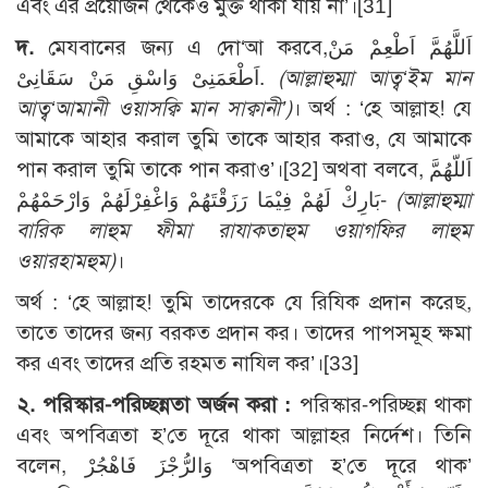
এবং এর প্রয়োজন থেকেও মুক্ত থাকা যায় না’।[31]
দ.
মেযবানের জন্য এ দো‘আ করবে,اَللَّهُمَّ اَطْعِمْ مَنْ
اَطْعَمَنِىْ وَاسْقِ مَنْ سَقَانِىْ.
(আল্লাহুম্মা আত্ব‘ইম মান
আত্ব‘আমানী ওয়াসক্বি মান সাক্বানী’)
। অর্থ : ‘হে আল্লাহ! যে
আমাকে আহার করাল তুমি তাকে আহার করাও, যে আমাকে
পান করাল তুমি তাকে পান করাও’।[32] অথবা বলবে, اَللّهُمَّ
بَارِكْ لَهُمْ فِيْمَا رَزَقْتَهُمْ وَاغْفِرْلَهُمْ وَارْحَمْهُمْ-
(আল্লাহুম্মা
বারিক লাহুম ফীমা রাযাকতাহুম ওয়াগফির লাহুম
ওয়ারহামহুম)
।
অর্থ : ‘হে আল্লাহ! তুমি তাদেরকে যে রিযিক প্রদান করেছ,
তাতে তাদের জন্য বরকত প্রদান কর। তাদের পাপসমূহ ক্ষমা
কর এবং তাদের প্রতি রহমত নাযিল কর’।[33]
২. পরিস্কার-পরিচ্ছন্নতা অর্জন করা :
পরিস্কার-পরিচ্ছন্ন থাকা
এবং অপবিত্রতা হ’তে দূরে থাকা আল্লাহর নির্দেশ। তিনি
বলেন, وَالرُّجْزَ فَاهْجُرْ ‘অপবিত্রতা হ’তে দূরে থাক’