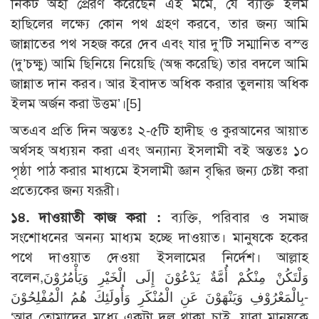
নিকট অহী প্রেরণ করেছেন এই মর্মে, যে ব্যক্তি ইলম
হাছিলের লক্ষ্যে কোন পথ গ্রহণ করবে, তার জন্য আমি
জান্নাতের পথ সহজ করে দেব এবং যার দু’টি সম্মানিত বস্ত্ত
(দু’চক্ষু) আমি ছিনিয়ে নিয়েছি (অন্ধ করেছি) তার বদলে আমি
জান্নাত দান করব। আর ইবাদত অধিক করার তুলনায় অধিক
ইলম অর্জন করা উত্তম’।[5]
অতএব প্রতি দিন অন্ততঃ ২-৫টি হাদীছ ও কুরআনের আয়াত
অর্থসহ অধ্যয়ন করা এবং অন্যান্য ইসলামী বই অন্ততঃ ১০
পৃষ্ঠা পাঠ করার মাধ্যমে ইসলামী জ্ঞান বৃদ্ধির জন্য চেষ্টা করা
প্রত্যেকের জন্য যরূরী।
১৪. দাওয়াতী কাজ করা :
ব্যক্তি, পরিবার ও সমাজ
সংশোধনের অনন্য মাধ্যম হচ্ছে দাওয়াত। মানুষকে হকের
পথে দাওয়াত দেওয়া ইসলামের নির্দেশ। আল্লাহ
বলেন,وَلْتَكُنْ مِنْكُمْ أُمَّةٌ يَدْعُوْنَ إِلَى الْخَيْرِ وَيَأْمُرُوْنَ
بِالْمَعْرُوْفِ وَيَنْهَوْنَ عَنِ الْمُنْكَرِ وَأُولَئِكَ هُمُ الْمُفْلِحُوْنَ-
‘আর তোমাদের মধ্যে একটা দল থাকা চাই, যারা মানুষকে