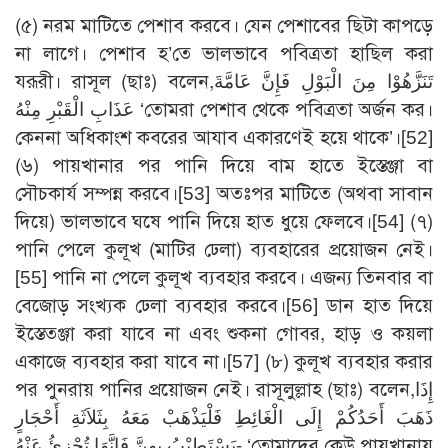
(৫) নরম মাটিতে পেশাব করবে। যেন পেশাবের ছিটা কাপড়ে
না লাগে। পেশাব হ’তে ভালভাবে পবিত্রতা হাছিল করা
যরূরী। রাসূল (ছাঃ) বলেন,تَنَزَّهُوْا مِنَ الْبَوْلِ فَإِنَّ عَامَّةَ
عَذَابِ الْقَبْرِ مِنْهُ ‘তোমরা পেশাব থেকে পবিত্রতা অর্জন কর।
কেননা অধিকাংশ কবরের আযাব একারণেই হয়ে থাকে’।[52]
(৬) পায়খানার পর পানি দিয়ে বাম হাতে ইস্তেঞ্জা বা
সৌচকার্য সম্পন্ন করবে।[53] অতঃপর মাটিতে (অথবা সাবান
দিয়ে) ভালভাবে ঘষে পানি দিয়ে হাত ধুয়ে ফেলবে।[54] (৭)
পানি পেলে কুলূখ (মাটির ঢেলা) ব্যবহারের প্রয়োজন নেই।
[55] পানি না পেলে কুলূখ ব্যবহার করবে। এজন্য তিনবার বা
বেজোড় সংখ্যক ঢেলা ব্যবহার করবে।[56] ডান হাত দিয়ে
ইস্তেতঞ্জা করা যাবে না এবং শুকনা গোবর, হাড় ও কয়লা
একাজে ব্যবহার করা যাবে না।[57] (৮) কুলূখ ব্যবহার করার
পর পুনরায় পানির প্রয়োজন নেই। রাসূলুল্লাহ (ছাঃ) বলেন,إِذَا
ذَهَبَ أَحَدُكُمْ إِلَى الْغَائِطِ فَلْيَذْهَبْ مَعَهُ بِثَلاَثَةِ أَحْجَارٍ
يَسْتَطِيْبُ بِهِنَّ فَإِنَّهَا تُجْزِئُ عَنْهُ- ‘তোমাদের কেউ পায়খানায়