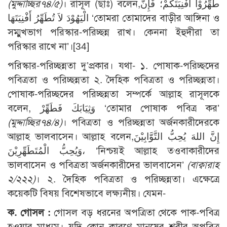
(মুদ্দাচ্ছির৭৪/৫)
। রাসূল (ছাঃ) বলেন,طَهِّرُوْا أَفْنِيَتَكُمْ؛ فَإِنَّ
الْيَهُوْدَ لاَ تُطَهِّرُ أَفْنِيَتَهَا ‘তোমরা তোমাদের বাড়ীর আঙ্গিনা ও
সম্মুখভাগ পরিস্কার-পরিচ্ছন্ন রাখ। কেননা ইহুদীরা তা
পরিস্কার রাখে না’।[34]
পরিস্কার-পরিচ্ছন্নতা দু’প্রকার। যথা- ১. পোষাক-পরিচ্ছদের
পবিত্রতা ও পরিচ্ছন্নতা ২. দৈহিক পবিত্রতা ও পরিচ্ছন্নতা।
পোষাক-পরিচ্ছদের পরিচ্ছন্নতা সম্পর্কে আল্লাহ রাসূলকে
বলেন, وَثِيَابَكَ فَطَهِّرْ ‘তোমার পোষাক পবিত্র কর’
(মুদ্দাচ্ছির৭৪/৪)
। পবিত্রতা ও পরিচ্ছন্নতা অর্জনকারীদেরকে
আল্লাহ ভালবাসেন। আল্লাহ বলেন,إِنَّ اللهَ يُحِبُّ التَّوَّابِيْنَ
وَيُحِبُّ الْمُتَطَهِّرِيْنَ، ‘নিশ্চয়ই আল্লাহ তওবাকারীদের
ভালবাসেন ও পবিত্রতা অর্জনকারীদের ভালবাসেন’
(বাক্বারাহ
২/২২২)
। ২. দৈহিক পবিত্রতা ও পরিচ্ছন্নতা। এক্ষেত্রে
কয়েকটি বিষয় বিশেষভাবে লক্ষ্যনীয়। যেমন-
ক. গোসল :
গোসল বড় ধরনের অপত্রিতা থেকে পাক-পবিত্র
হওয়ার মাধ্যম। যদি কোন কারণে মানুষের শরীর অপবিত্র