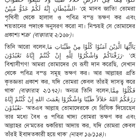
الشَّيْطَانِ إِنَّهُ لَكُمْ عَدُوٌّ مُبِيْنٌ- ‘হে মানব জাতি! তোমরা
পৃথিবী থেকে হালাল ও পবিত্র বস্ত্ত ভক্ষণ কর এবং
শয়তানের পদাংক অনুসরণ করো না। নিশ্চয়ই সে তোমাদের
প্রকাশ্য শত্রু’
(বাক্বারাহ ২/১৬৮)
।
তিনি আরো বলেন,يَاأَيُّهَا الَّذِيْنَ آمَنُوْا كُلُوْا مِنْ طَيِّبَاتِ مَا
رَزَقْنَاكُمْ وَاشْكُرُوْا لِلَّهِ إِنْ كُنْتُمْ إِيَّاهُ تَعْبُدُوْنَ- ‘হে
বিশ্বাসীগণ! আমরা তোমাদের যে রূযী দান করেছি, সেখান
থেকে পবিত্র বস্ত্ত সমূহ ভক্ষণ কর। আর আল্লাহর প্রতি
কৃতজ্ঞতা প্রকাশ কর, যদি তোমরা কেবল তাঁরই দাসত্ব করে
থাক’
(বাক্বারাহ ২/১৭২)
। অন্যত্র তিনি বলেন,فَكُلُوْا مِمَّا
رَزَقَكُمُ اللهُ حَلاَلاً طَيِّبًا وَاشْكُرُوْا نِعْمَتَ اللهِ إِنْ كُنْتُمْ إِيَّاهُ
تَعْبُدُوْنَ- ‘অতএব আল্লাহ তোমাদেরকে যে রিযিক দিয়েছেন
তার মধ্যে বৈধ ও পবিত্র খাদ্য তোমরা ভক্ষণ কর এবং
আল্লাহর নে‘মতের শুকরিয়া আদায় কর, যদি তোমরা কেবল
তাঁরই ইবাদতকারী হয়ে থাক’
(নাহল ১৬/১১৪)
।