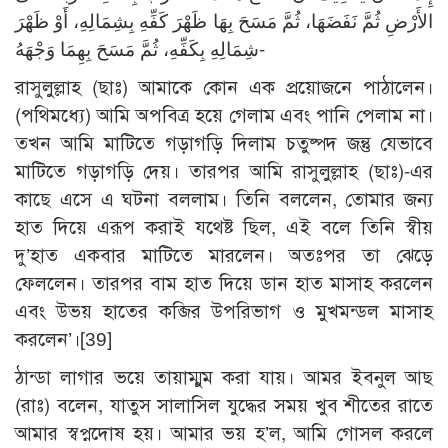
الأَرْضِ ثُمَّ نَفَضَهَا، ثُمَّ مَسَحَ بِهَا ظَهْرَ كَفِّهِ بِشِمَالِهِ، أَوْ ظَهْرَ
شِمَالِهِ بِكَفِّهِ، ثُمَّ مَسَحَ بِهِمَا وَجْهَهُ-
রাসুলুল্লাহ (ছাঃ) আমাকে কোন এক প্রয়োজনে পাঠালেন।
(পথিমধ্যে) আমি অপবিত্র হয়ে গেলাম এবং পানি পেলাম না।
তখন আমি মাটিতে গড়াগড়ি দিলাম চতুষ্পদ জন্তু যেভাবে
মাটিতে গড়াগড়ি দেয়। তারপর আমি রাসুলুল্লাহ (ছাঃ)-এর
কাছে এসে এ ঘটনা বললাম। তিনি বললেন, তোমার জন্য
হাত দিয়ে এরূপ করাই যথেষ্ট ছিল, এই বলে তিনি স্বীয়
দু’হাত একবার মাটিতে মারলেন। অতঃপর তা ঝেড়ে
ফেললেন। তারপর বাম হাত দিয়ে ডান হাত মাসাহ করলেন
এবং উভয় হাতের কব্জির উপরিভাগ ও মুখমন্ডল মাসাহ
করলেন’।[39]
ঠান্ডা লাগার ভয়ে তায়াম্মুম করা যায়। আমর ইবনুল আছ
(রাঃ) বলেন, যাতুস সালাসিল যুদ্ধের সময় খুব শীতের রাতে
আমার স্বপ্নদোষ হয়। আমার ভয় হ’ল, আমি গোসল করলে