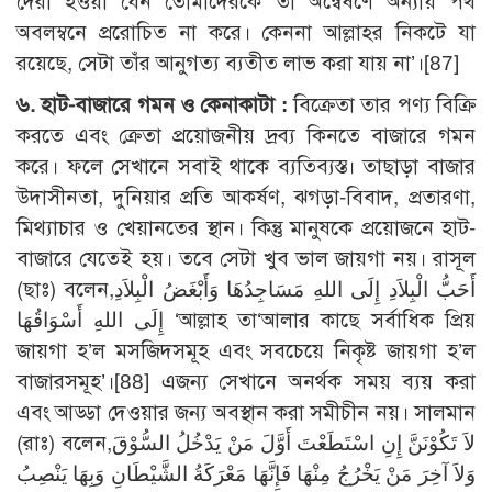
দেরী হওয়া যেন তোমাদেরকে তা অন্বেষণে অন্যায় পথ
অবলম্বনে প্ররোচিত না করে। কেননা আল্লাহর নিকটে যা
রয়েছে, সেটা তাঁর আনুগত্য ব্যতীত লাভ করা যায় না’।[87]
৬. হাট-বাজারে গমন ও কেনাকাটা :
বিক্রেতা তার পণ্য বিক্রি
করতে এবং ক্রেতা প্রয়োজনীয় দ্রব্য কিনতে বাজারে গমন
করে। ফলে সেখানে সবাই থাকে ব্যতিব্যস্ত। তাছাড়া বাজার
উদাসীনতা, দুনিয়ার প্রতি আকর্ষণ, ঝগড়া-বিবাদ, প্রতারণা,
মিথ্যাচার ও খেয়ানতের স্থান। কিন্তু মানুষকে প্রয়োজনে হাট-
বাজারে যেতেই হয়। তবে সেটা খুব ভাল জায়গা নয়। রাসূল
(ছাঃ) বলেন,أَحَبُّ الْبِلاَدِ إِلَى اللهِ مَسَاجِدُهَا وَأَبْغَضُ الْبِلاَدِ
إِلَى اللهِ أَسْوَاقُهَا ‘আল্লাহ তা‘আলার কাছে সর্বাধিক প্রিয়
জায়গা হ’ল মসজিদসমূহ এবং সবচেয়ে নিকৃষ্ট জায়গা হ’ল
বাজারসমূহ’।[88] এজন্য সেখানে অনর্থক সময় ব্যয় করা
এবং আড্ডা দেওয়ার জন্য অবস্থান করা সমীচীন নয়। সালমান
(রাঃ) বলেন,لاَ تَكُوْنَنَّ إِنِ اسْتَطَعْتَ أَوَّلَ مَنْ يَدْخُلُ السُّوْقَ
وَلاَ آخِرَ مَنْ يَخْرُجُ مِنْهَا فَإِنَّهَا مَعْرَكَةُ الشَّيْطَانِ وَبِهَا يَنْصِبُ