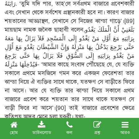
رَايَتَهُ. ‘তুমি যদি পার, তাহ’লে সর্বপ্রথম বাজারে প্রবেশকারী
এবং সেখান থেকে সর্বশেষ প্রস্থানকারী হবে না। কারণ বাজার
শয়তানের আড্ডাস্থল, সেখানে সে নিজের ঝান্ডা গাড়ে’।[89]
মায়ছাম নামক জনৈক ছাহাবী বলেন,بَلَغَنِيْ أَنَّ الْمَلَكَ يَغْدُو
بِرَايَتِهِ مَعَ أَوَّلِ مَنْ يَغْدُو إِلَى الْمَسْجِدِ فَلاَ يَزَالُ بِهَا مَعَهُ
حَتَّى يَرْجِعَ يَدْخُلُ بِهَا مَنْزِلَهُ وَإِنَّ الشَّيْطَانَ يَغْدُو مَعَ أَوَّلِ
مَنْ يَغْدُو بِرَايَتِهِ إِلَى السُّوْقِ فَلَا يَزَالُ بِهَا حَتَّى يَرْجِعَ
فَيُدْخِلَهَا مَنْزِلَهُ- ‘আমার কাছে সংবাদ পৌঁছেছে যে, যে ব্যক্তি
সকালে প্রথমে মসজিদে গমন করে একজন ফেরেশতা তার
ঝান্ডা নিয়ে ঐ ব্যক্তির সাথে থাকে, যতক্ষণ সে বাড়ীতে ফিরে
না আসে। আর যে ব্যক্তি তার ঝান্ডা নিয়ে সকালে প্রথম
বাজারে প্রবেশ করে শয়তান তার সাথে থাকে যতক্ষণ সে
বাড়ী ফিরে না আসে’।[90] তাই বাজারে প্রবেশের ক্ষেত্রে
কতিপয় আদব মেনে চলা যরূরী। যথা-
১. আল্লাহর যিকর করা। রাসূল (ছাঃ) বলেন, ‘যে ব্যক্তি
হোম
ডাউনলোড
কল
প্রশ্ন
আরও
বাজারে প্রবেশ করে বলবে,لاَ إِلَهَ إِلاَّ اللهُ وَحْدَهُ لاَ شَرِيكَ لَهُ