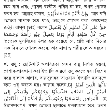
হয়ে যায় এবং গোসল ব্যতীত পবিত্র না হয়, তখন গোসল
ফরয হয়। আল্লাহ বলেন, وَإِنْ كُنْتُمْ جُنُبًا فَاطَّهَّرُوْا- ‘আর যদি
তোমরা নাপাক হয়ে যাও, তাহ’লে গোসল কর’
(মায়েদাহ
৫/৬)
। রাসূল (ছাঃ) বলেন,حَقٌّ عَلَى كُلِّ مُسْلِمٍ أَنْ يَّغْتَسِلَ
فِىْ كُلِّ سَبْعَةِ أَيَّامٍ يَوْمًا يَغْسِلُ فِيْهِ رَأْسَهُ وَجَسَدَهُ-
‘প্রত্যেক মুসলিমের উপর হক্ব রয়েছে যে, প্রতি সাত দিনের
এক দিন সে গোসল করবে, তার মাথা ও শরীর ধৌত করবে’।
[35]
খ. ওযূ :
ছোট-খাট অপবিত্রতা যেমন বায়ু নির্গত হওয়া,
পেশাব-পায়খানা করা ইত্যাদি কারণে ওযূ করতে হয়। বিশেষ
করে ছালাত আদায়, বায়তুল্লাহর তাওয়াফ ইত্যাদি ইবাদতে
জন্য ওযূ করতে হয়। আল্লাহ বলেন,يَاأَيُّهَا الَّذِيْنَ آمَنُوْا إِذَا
قُمْتُمْ إِلَى الصَّلَاةِ فَاغْسِلُوْا وُجُوْهَكُمْ وَأَيْدِيَكُمْ إِلَى
الْمَرَافِقِ وَامْسَحُوْا بِرُءُوْسِكُمْ وَأَرْجُلَكُمْ إِلَى الْكَعْبَيْنِ- ‘হে
ঈমানদারগণ! যখন তোমরা ছালাতে দন্ডায়মান হবে, তখন