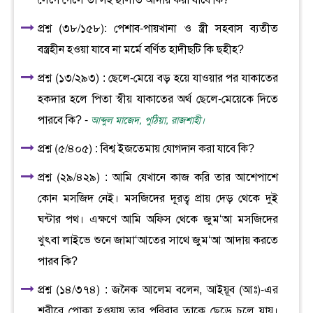
লেগে গেলে তা সহ ছালাত আদায় করা যাবে কি?
প্রশ্ন (৩৮/১৫৮): পেশাব-পায়খানা ও স্ত্রী সহবাস ব্যতীত
বস্ত্রহীন হওয়া যাবে না মর্মে বর্ণিত হাদীছটি কি ছহীহ?
প্রশ্ন (১৩/২৯৩) : ছেলে-মেয়ে বড় হয়ে যাওয়ার পর যাকাতের
হকদার হলে পিতা স্বীয় যাকাতের অর্থ ছেলে-মেয়েকে দিতে
পারবে কি? -
আব্দুল মাজেদ, পুঠিয়া, রাজশাহী।
প্রশ্ন (৫/৪০৫) : বিশ্ব ইজতেমায় যোগদান করা যাবে কি?
প্রশ্ন (২৯/৪২৯) : আমি যেখানে কাজ করি তার আশেপাশে
কোন মসজিদ নেই। মসজিদের দূরত্ব প্রায় দেড় থেকে দুই
ঘন্টার পথ। এক্ষণে আমি অফিস থেকে জুম‘আ মসজিদের
খুৎবা লাইভে শুনে জামা‘আতের সাথে জুম‘আ আদায় করতে
পারব কি?
প্রশ্ন (১৪/৩৭৪) : জনৈক আলেম বলেন, আইয়ূব (আঃ)-এর
শরীরে পোকা হওয়ায় তার পরিবার তাকে ছেড়ে চলে যায়।