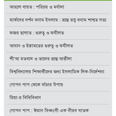
আহলে বায়ত : পরিচয় ও মর্যাদা
মার্কসের দর্শন বনাম ইসলাম : ভ্রান্ত তত্ত্ব বনাম শাশ্বত সত্য
ফজর ছালাত : গুরুত্ব ও ফযীলত
আযান ও ইক্বামতের গুরুত্ব ও ফযীলত
শী‘আ মতবাদ ও তাদের ভ্রান্ত আক্বীদা
বিশ্ববিদ্যালয় শিক্ষার্থীদের জন্য ইসলামিক দিক-নির্দেশনা
গোপন পাপ থেকে বাঁচার উপায়
রিয়া-র বিধিবিধান
গোপন পাপ : ঈমান বিধ্বংসী এক নীরব ঘাতক