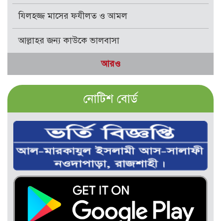
যিলহজ্জ মাসের ফযীলত ও আমল
আল্লাহর জন্য কাউকে ভালবাসা
আরও
নোটিশ বোর্ড