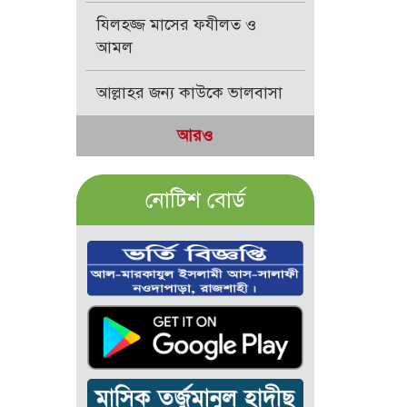
যিলহজ্জ মাসের ফযীলত ও
আমল
আল্লাহর জন্য কাউকে ভালবাসা
আরও
নোটিশ বোর্ড