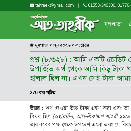
tahreek@ymail.com
|
01558-340390, 01770
মূলপাতা
মূলপাতা
>
জুন ২০২৬
>
প্রশ্নোত্তর
প্রশ্ন (৮/৩২৮) : আমি একটি ক্রেডি
উপার্জিত অর্থ থেকে আমি কিছু টাকা 
হালাল ছিল না। এখন সেই টাকা আমার
270 বার পঠিত
উত্তর :
ঋণ দেওয়া উক্ত টাকা গ্রহণ করা এবং তা ভ
বিষয় ছিল
(ওছায়মীন, আল-লিকাউশ শাহরী ১১/৬৭
তার রবের পক্ষ থেকে উপদেশ এলো এবং সে বিরত 