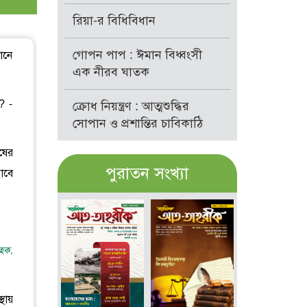
রিয়া-র বিধিবিধান
গোপন পাপ : ঈমান বিধ্বংসী
ানে
এক নীরব ঘাতক
? -
ক্রোধ নিয়ন্ত্রণ : আত্মশুদ্ধির
সোপান ও প্রশান্তির চাবিকাঠি
ষের
পুরাতন সংখ্যা
াবে
হক,
থায়