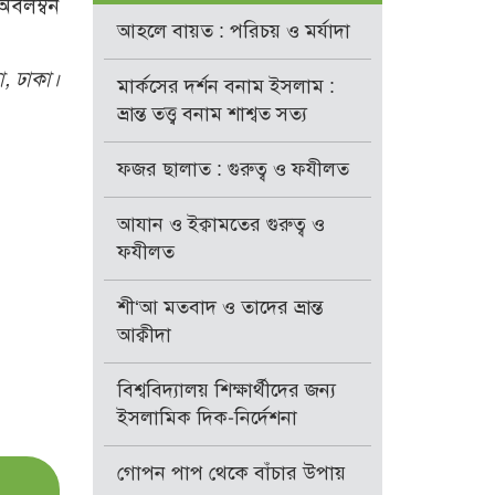
 অবলম্বন
আহলে বায়ত : পরিচয় ও মর্যাদা
, ঢাকা।
মার্কসের দর্শন বনাম ইসলাম :
ভ্রান্ত তত্ত্ব বনাম শাশ্বত সত্য
ফজর ছালাত : গুরুত্ব ও ফযীলত
আযান ও ইক্বামতের গুরুত্ব ও
ফযীলত
শী‘আ মতবাদ ও তাদের ভ্রান্ত
আক্বীদা
বিশ্ববিদ্যালয় শিক্ষার্থীদের জন্য
ইসলামিক দিক-নির্দেশনা
গোপন পাপ থেকে বাঁচার উপায়