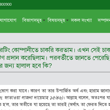
-800900
যোগাযোগ
বিভাগসমূহ
বিষয়সমূহ
সকল সংখ্যা
সম্পা
সম্পাদকীয়
জায়েয-নাজায়েয
গ্রন্থ পর্যালোচনা
আক্বীদা বা বিশ্বাস
ট রেটিং কোম্পানীতে চাকরি করতাম। এখন সেই চাক
দরসে কুরআন
শিক্ষা ও সংস্কৃতি
ঋণ প্রদান করেছিলাম। পরবর্তীতে জানতে পেরেছি 
দরসে হাদীছ
নারী সমাজ
 জন্য হালাল হবে কি?
প্রবন্ধ সমুহ
আত্মশুদ্ধি
সাময়িক প্রসঙ্গ
পরকাল
সময়ের ভাবনা
নীতি-নৈতিকতা
োগ করা যাবে। কারণ তা তার উপার্জিত অর্থ এবং হারাম জানার 
মহিলা অঙ্গন
তারবিয়াত
; ফাতাওয়া লাজনা দায়েমাহ ১৫/৪৬)
। আল্লাহ বলেন, অতঃপর য
হ’ল, তার অতীতে যা হয়েছে তা তারই (অর্থাৎ তা ফেরত দিতে হ
আরও
আরও