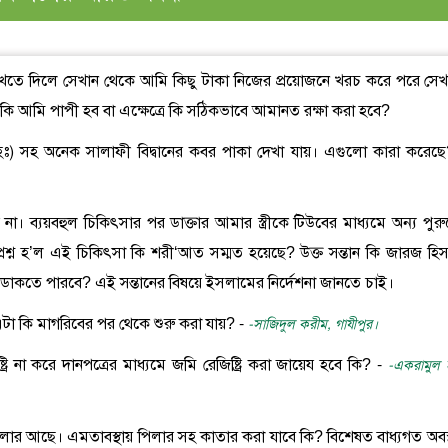
াখতে দিলে সেখান থেকে আমি কিছু টাকা নিজের প্রয়োজনে খরচ করে পরে সেখ
 আমি পাপী হব বা এক্ষেত্রে কি সঠিকভাবে আমানত রক্ষা করা হবে?
(রহঃ) সহ অনেক সালাফী বিদ্বানের কবর পাকা দেখা যায়। এগুলো কারা করেছে
না। ব্যয়বহুল চিকিৎসার পর ডাক্তার আমার স্ত্রীকে টিউবের মাধ্যমে অন্য পুরু
 প্রশ্ন হ’ল এই চিকিৎসা কি শরী‘আত সম্মত হয়েছে? উক্ত সন্তান কি জারজ হিস
তা ডাকতে পারবে? এই সন্তানের বিষয়ে ইসলামের নির্দেশনা জানতে চাই।
 এটা কি মাগরিবের পর থেকে শুরু করা যায়? -
-সাজিদুল করীম, গাযীপুর।
রি না করে দানপত্রের মাধ্যমে জমি রেজিষ্ট্রি করা জায়েয হবে কি? -
-একরামুল 
িলার আছে। এমতাবস্থায় পিলার সহ কাতার করা যাবে কি? বিশেষত বাধ্যগত অবস্