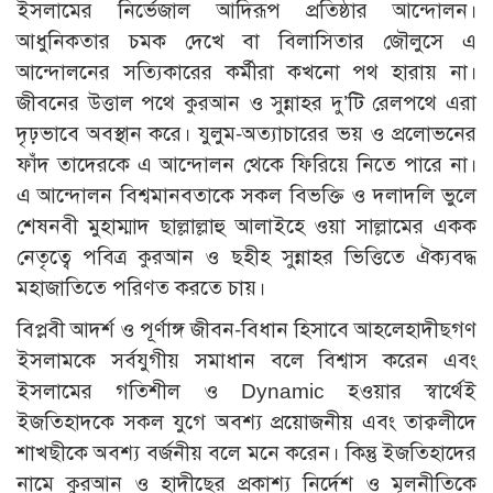
ইসলামের নির্ভেজাল আদিরূপ প্রতিষ্ঠার আন্দোলন।
আধুনিকতার চমক দেখে বা বিলাসিতার জৌলুসে এ
আন্দোলনের সত্যিকারের কর্মীরা কখনো পথ হারায় না।
জীবনের উত্তাল পথে কুরআন ও সুন্নাহর দু’টি রেলপথে এরা
দৃঢ়ভাবে অবস্থান করে। যুলুম-অত্যাচারের ভয় ও প্রলোভনের
ফাঁদ তাদেরকে এ আন্দোলন থেকে ফিরিয়ে নিতে পারে না।
এ আন্দোলন বিশ্বমানবতাকে সকল বিভক্তি ও দলাদলি ভুলে
শেষনবী মুহাম্মাদ ছাল্লাল্লাহু আলাইহে ওয়া সাল্লামের একক
নেতৃত্বে পবিত্র কুরআন ও ছহীহ সুন্নাহর ভিত্তিতে ঐক্যবদ্ধ
মহাজাতিতে পরিণত করতে চায়।
বিপ্লবী আদর্শ ও পূর্ণাঙ্গ জীবন-বিধান হিসাবে আহলেহাদীছগণ
ইসলামকে সর্বযুগীয় সমাধান বলে বিশ্বাস করেন এবং
ইসলামের গতিশীল ও Dynamic হওয়ার স্বার্থেই
ইজতিহাদকে সকল যুগে অবশ্য প্রয়োজনীয় এবং তাক্বলীদে
শাখছীকে অবশ্য বর্জনীয় বলে মনে করেন। কিন্তু ইজতিহাদের
নামে কুরআন ও হাদীছের প্রকাশ্য নির্দেশ ও মূলনীতিকে