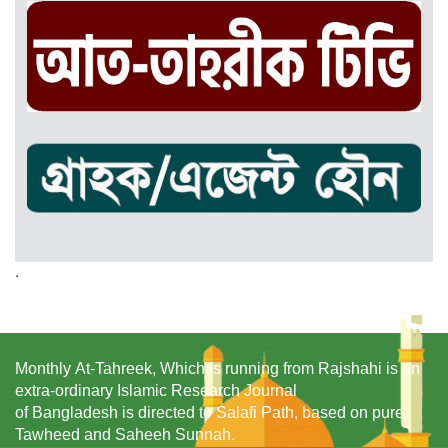
.
Monthly At-Tahreek, Which is running from Rajshahi is an
extra-ordinary Islamic Research Journal
of Bangladesh is directed to Salafi Path, based on pure
Tawheed and Saheeh Sunnah.