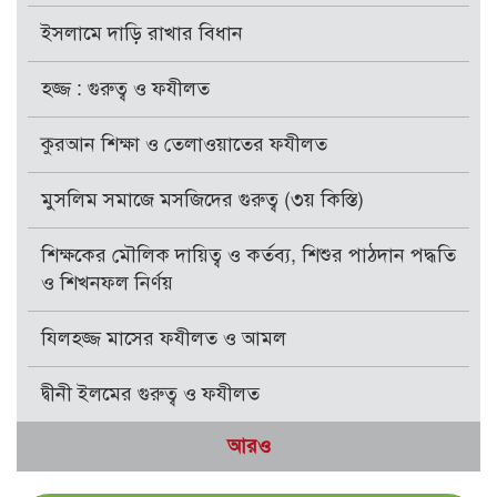
ইসলামে দাড়ি রাখার বিধান
হজ্জ : গুরুত্ব ও ফযীলত
কুরআন শিক্ষা ও তেলাওয়াতের ফযীলত
মুসলিম সমাজে মসজিদের গুরুত্ব (৩য় কিস্তি)
শিক্ষকের মৌলিক দায়িত্ব ও কর্তব্য, শিশুর পাঠদান পদ্ধতি
ও শিখনফল নির্ণয়
যিলহজ্জ মাসের ফযীলত ও আমল
দ্বীনী ইলমের গুরুত্ব ও ফযীলত
আরও