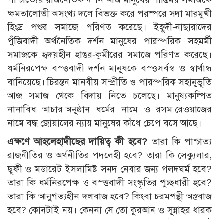
ক্ষমতালোভী অসংখ্য দলে বিভক্ত করে পরস্পরে সদা মারমুখী
হিংস্র পশুর সমাজে পরিণত করেছে। ইহূদী-নাছারাদের
পুঁজিবাদী অর্থনৈতিক দর্শন মানুষের পারস্পরিক সহমর্মী
সমাজকে হৃদয়হীন হাঙর-কুমীরের সমাজে পরিণত করেছে।
ধর্মনিরপেক্ষ বস্ত্তবাদী দর্শন মানুষকে বস্ত্তসর্বস্ব ও স্বার্থান্ধ
বানিয়েছে। চিরন্তন মানবীয় সম্প্রীতি ও পারস্পরিক সহানুভূতি
আজ সমাজ থেকে বিদায় নিতে চলেছে। মানুষ্যকল্পিত
নানাবিধ আচার-অনুষ্ঠান ধর্মের নামে ও রসম-রেওয়াজের
নামে বদ্ধ জোয়ালের ন্যায় মানুষের কাঁধে চেপে বসে আছে।
এক্ষণে আহলেহাদীছের দায়িত্ব কী হবে?
তারা কি পাশ্চাত্য
রাজনীতির ও অর্থনীতির পদলেহী হবে? তারা কি সেক্যুলার,
ছূফী ও মডারেট ইসলামিষ্ট সনদ নেবার জন্য গলদঘর্ম হবে?
তারা কি ধর্মনিরপেক্ষ ও বস্ত্তবাদী সংস্কৃতির পুচ্ছধারী হবে?
তারা কি আনুগত্যহীন দলবাজ হবে? কিংবা চরমপন্থী অস্ত্রবাজ
হবে? কোনটাই নয়। কেননা সে তো কুরআন ও সুন্নাহর ধারক