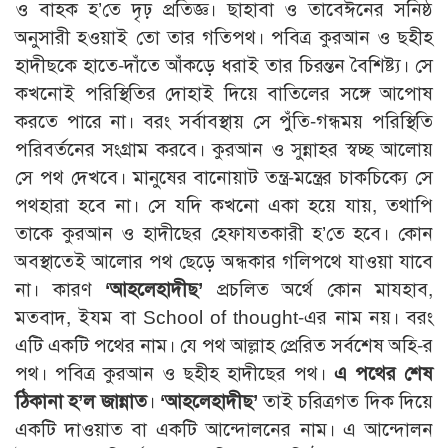
ও বাহক হ’তে দৃঢ় প্রতিজ্ঞ। ছাহাবা ও তাবেঈনের সনিষ্ঠ
অনুসারী হওয়াই তো তার গতিপথ। পবিত্র কুরআন ও ছহীহ
হাদীছকে হাতে-দাঁতে আঁকড়ে ধরাই তার চিরন্তন বৈশিষ্ট্য। সে
কখনোই পরিস্থিতির দোহাই দিয়ে বাতিলের সঙ্গে আপোষ
করতে পারে না। বরং সর্বাবস্থায় সে পুঁতি-গন্ধময় পরিস্থিতি
পরিবর্তনের সংগ্রাম করবে। কুরআন ও সুন্নাহর স্বচ্ছ আলোয়
সে পথ দেখবে। মানুষের বানোয়াট তন্ত্র-মন্ত্রের চাকচিক্যে সে
পথহারা হবে না। সে যদি কখনো একা হয়ে যায়, তথাপি
তাকে কুরআন ও হাদীছের হেফাযতকারী হ’তে হবে। কোন
অবস্থাতেই আলোর পথ ছেড়ে অন্ধকার গলিপথে যাওয়া যাবে
না। কারণ
‘আহলেহাদীছ’
প্রচলিত অর্থে কোন মাযহাব,
মতবাদ, ইযম বা School of thought-এর নাম নয়। বরং
এটি একটি পথের নাম। যে পথ আল্লাহ প্রেরিত সর্বশেষ অহি-র
পথ। পবিত্র কুরআন ও ছহীহ হাদীছের পথ।
এ পথের শেষ
ঠিকানা হ’ল জান্নাত
।
‘আহলেহাদীছ’
তাই চরিত্রগত দিক দিয়ে
একটি দাওয়াত বা একটি আন্দোলনের নাম। এ আন্দোলন