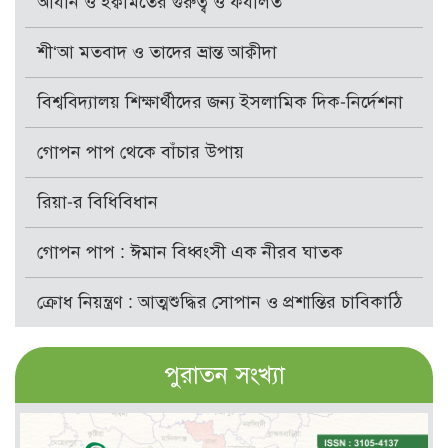
আযান ও ইক্বামতের গুরুত্ব ও ফযীলত
শী‘আ মতবাদ ও তাদের ভ্রান্ত আক্বীদা
বিশ্ববিদ্যালয় শিক্ষার্থীদের জন্য ইসলামিক দিক-নির্দেশনা
গোপন পাপ থেকে বাঁচার উপায়
রিয়া-র বিধিবিধান
গোপন পাপ : ঈমান বিধ্বংসী এক নীরব ঘাতক
ক্রোধ নিয়ন্ত্রণ : আত্মশুদ্ধির সোপান ও প্রশান্তির চাবিকাঠি
পুরাতন সংখ্যা