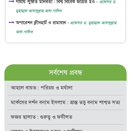
গাযায় লুণ্ঠিত মানবতা : বিশ্ব বিবেক জাগ্রত হও -
প্রফেসর ড.
মুহাম্মাদ আসাদুল্লাহ আল-গালিব
অপারেশন ক্লীনহার্ট ও রামাযান -
প্রফেসর ড. মুহাম্মাদ আসাদুল্লাহ
আল-গালিব
সর্বশেষ প্রবন্ধ
আহলে বায়ত : পরিচয় ও মর্যাদা
মার্কসের দর্শন বনাম ইসলাম : ভ্রান্ত তত্ত্ব বনাম শাশ্বত সত্য
ফজর ছালাত : গুরুত্ব ও ফযীলত