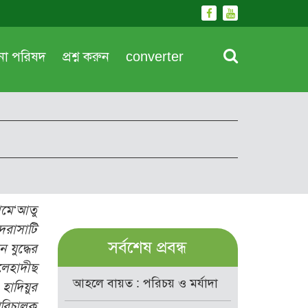
দনা পরিষদ
প্রশ্ন করুন
converter
ামে‘আতু
াদরাসাটি
সর্বশেষ প্রবন্ধ
যুদ্ধের
েহাদীছ
আহলে বায়ত : পরিচয় ও মর্যাদা
হাদিয়ুর
পরিচালক