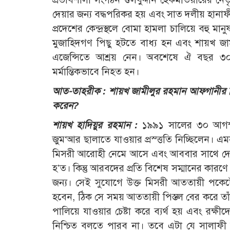
দেয়ার জন্য বদ্ধপরিকর হয় এবং সাত দলীয় হানা
প্রদেশের কেন্দ্রস্থলে বোমা হামলা চালিয়ে বহ
মুজাহিদগণ পিছু হটতে বাধ্য হন এবং শায়খ জা
এজেন্সিতে আশ্রয় নেন। অবশেষে ঐ বছর ৩০ 
মর্মান্তিকভাবে নিহত হন।
আত-তাহরীক : শায়খ জামীলুর রহমান আফগানীর ন
করেন?
শায়খ হাদিয়ুর রহমান :
১৯৯১ সালের ৩০ আগস্
জুম‘আর ছালাতে যাওয়ার প্রস্ত্ততি নিচ্ছিলেন
মিসরী আরোহী নেমে আসে এবং আববার সাথে দেখা
হ’ত। কিন্তু আরবদের প্রতি বিশেষ সম্মানের কারণ
জন্য। সেই সুযোগে উক্ত মিসরী আততায়ী পকেটে 
হবেন, ঠিক সে সময় আততায়ী পিস্তল বের করে তাঁ
পালিয়ে যাওয়ার চেষ্টা করে ব্যর্থ হয় এবং রক
নিশ্চিত বলতে পারব না। তবে এটা যে সালাফী দা