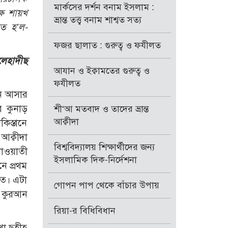
মার্কসের দর্শন বনাম ইসলাম :
্ষ শায়খ
ভ্রান্ত তত্ত্ব বনাম শাশ্বত সত্য
িত হ’ল-
ফজর ছালাত : গুরুত্ব ও ফযীলত
েহাদীছ
আযান ও ইক্বামতের গুরুত্ব ও
ফযীলত
নে আসার
র কুনাড়
শী‘আ মতবাদ ও তাদের ভ্রান্ত
আক্বীদা
কিস্তানে
আক্বীদা
বিশ্ববিদ্যালয় শিক্ষার্থীদের জন্য
দাওয়াতী
ইসলামিক দিক-নির্দেশনা
ে প্রথম
লত। এটা
গোপন পাপ থেকে বাঁচার উপায়
 কুরআন
রিয়া-র বিধিবিধান
থা ছহীহ