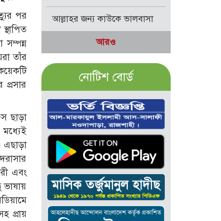
্যুর পর
আল্লাহর জন্য কাউকে ভালবাসা
স্থাপিত
আরও
সম্পন্ন
েরা তাঁর
 কয়েকটি
নোটিশ বোর্ড
 প্রসার
িস ছাড়া
 মধ্যেই
ত। এছাড়া
াদরাসার
ারী এবং
ু ভাষায়
িডিয়ামে
হ প্রায়