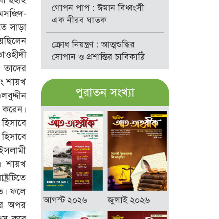
গোপন পাপ : ঈমান বিধ্বংসী
ছ মসজিদ-
এক নীরব ঘাতক
াতে সাড়া
য়েছিলেন
ক্রোধ নিয়ন্ত্রণ : আত্মশুদ্ধির
তাওহীদী
সোপান ও প্রশান্তির চাবিকাঠি
 তাদের
বং শায়খ
পুরাতন সংখ্যা
বুদ্দীন
ন করেন।
 হিসাবে
 হিসাবে
ন ইসলামী
ন। শায়খ
্ট্রটিতে
’ত। ফলে
আগস্ট ২০২৬
জুলাই ২০২৬
রের অপর
বংস করে