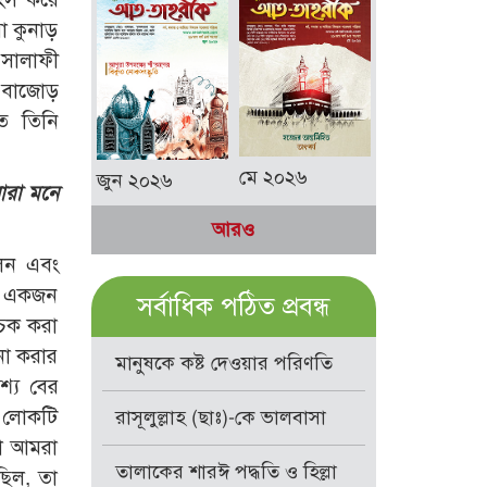
া কুনাড়
 সালাফী
ে বাজোড়
ে তিনি
মে ২০২৬
জুন ২০২৬
ারা মনে
আরও
েন এবং
কে একজন
সর্বাধিক পঠিত প্রবন্ধ
চেক করা
না করার
মানুষকে কষ্ট দেওয়ার পরিণতি
্যে বের
। লোকটি
রাসূলুল্লাহ (ছাঃ)-কে ভালবাসা
তা আমরা
তালাকের শারঈ পদ্ধতি ও হিল্লা
ছিল, তা