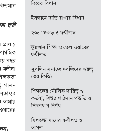
বিয়ের বিধান
িদ্যমান
ইসলামে দাড়ি রাখার বিধান
 স্থায়ী
হজ্জ : গুরুত্ব ও ফযীলত
প্রায় ১
কুরআন শিক্ষা ও তেলাওয়াতের
্রাথমিক
ফযীলত
 নয় বছর
ন মদীনা
মুসলিম সমাজে মসজিদের গুরুত্ব
(৩য় কিস্তি)
িক্ষকতা
ব পালন
শিক্ষকের মৌলিক দায়িত্ব ও
আলতাফুর
কর্তব্য, শিশুর পাঠদান পদ্ধতি ও
বং আমার
শিখনফল নির্ণয়
াওয়ারের
যিলহজ্জ মাসের ফযীলত ও
আমল
লুন।