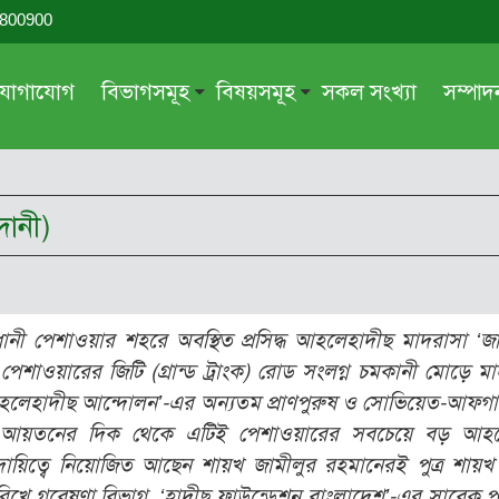
-800900
যোগাযোগ
বিভাগসমূহ
বিষয়সমূহ
সকল সংখ্যা
সম্পা
সম্পাদকীয়
জায়েয-নাজায়েয
গ্রন্থ পর্যালোচনা
আক্বীদা বা বিশ্বাস
দানী)
দরসে কুরআন
শিক্ষা ও সংস্কৃতি
দরসে হাদীছ
নারী সমাজ
প্রবন্ধ সমুহ
আত্মশুদ্ধি
ধানী পেশাওয়ার শহরে অবস্থিত প্রসিদ্ধ আহলেহাদীছ মাদরাসা ‘জ
সাময়িক প্রসঙ্গ
পরকাল
ব পেশাওয়ারের জিটি (গ্রান্ড ট্রাংক) রোড সংলগ্ন চমকানী মোড়ে ম
সময়ের ভাবনা
নীতি-নৈতিকতা
 ‘আহলেহাদীছ আন্দোলন’-এর অন্যতম প্রাণপুরুষ ও সোভিয়েত-আফগান 
ান। আয়তনের দিক থেকে এটিই পেশাওয়ারের সবচেয়ে বড় আহল
মহিলা অঙ্গন
তারবিয়াত
 দায়িত্বে নিয়োজিত আছেন শায়খ জামীলুর রহমানেরই পুত্র শায়খ 
আরও
আরও
ারিখে গবেষণা বিভাগ, ‘হাদীছ ফাউন্ডেশন বাংলাদেশ’-এর সাবেক 