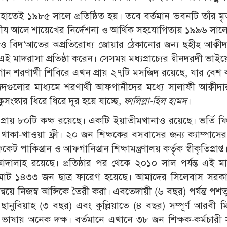
তেই ১৯৮৫ সালে প্রতিষ্ঠিত হয়। তবে বর্তমান ভবনটি তাঁর মৃত
আযীয আলে শায়েখের নির্দেশনা ও আর্থিক সহযোগিতায় ১৯৯৬ সালে 
ও বিদ‘আতের অপ্রতিরোধ্য জোয়ার ঠেকানোর জন্য ছহীহ আক্বীদা 
 মাদরাসা প্রতিষ্ঠা করেন। সেসময় মধ্যপ্রাচ্যের দ্বীনদরদী ভাইয়
শরণার্থী শিবিরে এখন প্রায় ২৭টি মসজিদ রয়েছে, যার বেশ
লোর মাধ্যমে শরণার্থী আফগানীদের মধ্যে সালাফী আক্বীদার
ংস্কার ধিরে ধিরে দূর হয়ে যাচ্ছে,
ফালিল্লা-হিল হামদ
।
য়ে প্রায় ৮০টি কক্ষ রয়েছে। একটি ইয়াতীমখানাও রয়েছে। ভর্তি ফ
থাকা-খাওয়া ফ্রী। ২০ জন শিক্ষকের বসবাসের জন্য ক্যাম্পাসের
ট পাকিস্তান ও আফগানিস্তান শিক্ষামন্ত্রণালয় কর্তৃক স্বীকৃতিপ্রাপ্
‘আদালাহ রয়েছে। প্রতিষ্ঠার পর থেকে ২০১০ সাল পর্যন্ত এই ম
কে মোট ১৪৩৩ জন ছাত্র ফারেগ হয়েছে। আমাদের সিলেবাস সরক
ন্বয়ে নিজস্ব আঙ্গিকে তৈরী করা। এবতেদায়ী (৬ বছর) পর্যন্ত পশত
ছানুবিয়াহ (৩ বছর) এবং কুল্লিয়াতে (৪ বছর) সম্পূর্ণ আরবী ম
াষায় অনেক দক্ষ। বর্তমানে এখানে ৩৮ জন শিক্ষক-কর্মচারী স