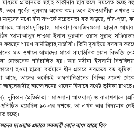
 মাধ্যমে প্রতিনিয়ত ছহীহ আক্বীদার ছায়াতলে সমবেত হচ্ছে বহু
ষ্ট, তবে পূর্বের তুলনায় অনেক কম। তবে ইখওয়ানীরা এখনও
ন মানুষের মধ্যে দ্বীন সম্পর্কে সচেতনতা যত বাড়ছে, পীর-পূজা, 
সছে আলহামদুলিল্লাহ। মাদরাসা-মসজিদগুলো ছাড়াও আমার
ংগঠন ‘জামা‘আতুদ দাওয়া ইলাল কুরআন ওয়াস সুন্নাহ’ সক্রিয়ভ
লন করছেন শায়খ সামীউল্লাহ নাজীবী। তিনি দুবাইয়ে বসবাস কর
্তানের মত ওখানে আমাদের মাঝে সাংগঠনিক কোন বিভক্তি নে
শনা মোতাবেক পরিচালিত হয়। আর মদীনা ইসলামী বিশ্ববিদ্য
গ হওয়া ছাত্ররা বর্তমানে দ্বীন প্রচারে সবচেয়ে বড় ভূমিকা
া আছে, তাদের অর্ধেকই আফগানিস্তানের বিভিন্ন প্রদেশ থে
য়ে আহলেহাদীছ আন্দোলনের খাদেম হিসাবে যথেষ্ট ভূমিকা রাখছে
), নূরিস্তান (প্রতিষ্ঠাতা : মাওলানা আফযাল) ও বাদাখশানে (প্রতি
 প্রতিষ্ঠিত হয়েছিল ৯০-এর দশকে, তা এখন আর বিদ্যমান ন
লিত হচ্ছে।
লনের দাওয়াত প্রচারে সরকারী কোন বাধা আছে কি?