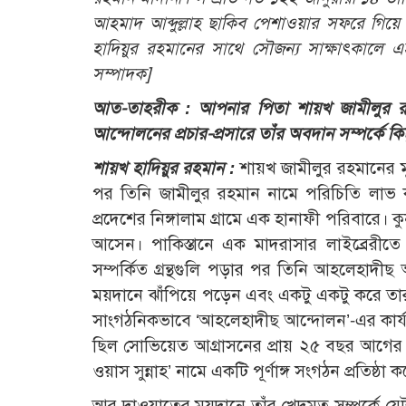
আহমাদ আব্দুল্লাহ ছাকিব পেশাওয়ার সফরে গিয়ে
হাদিয়ুর রহমানের সাথে সৌজন্য সাক্ষাৎকালে এ
সম্পাদক]
আত-তাহরীক : আপনার পিতা শায়খ জামীলুর রহ
আন্দোলনের প্রচার-প্রসারে তাঁর অবদান সম্পর্কে কি
শায়খ হাদিয়ুর রহমান :
শায়খ জামীলুর রহমানের মূল
পর তিনি জামীলুর রহমান নামে পরিচিতি লাভ ক
প্রদেশের নিঙ্গালাম গ্রামে এক হানাফী পরিবারে। কু
আসেন। পাকিস্তানে এক মাদরাসার লাইব্রেরীতে
সম্পর্কিত গ্রন্থগুলি পড়ার পর তিনি আহলেহাদী
ময়দানে ঝাঁপিয়ে পড়েন এবং একটু একটু করে তার
সাংগঠনিকভাবে ‘আহলেহাদীছ আন্দোলন’-এর কার্যক
ছিল সোভিয়েত আগ্রাসনের প্রায় ২৫ বছর আগে
ওয়াস সুন্নাহ’ নামে একটি পূর্ণাঙ্গ সংগঠন প্রতিষ্
আর দাওয়াতের ময়দানে তাঁর খেদমত সম্পর্কে যেট