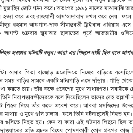
ফী মুজাহিদ জোট গঠন করে। অতঃপর ১৯৯১ সালের মাঝামাঝি তার
ু মানুষ হত্যা করে এবং রাজধানী আস‘আদাবাদ দখল করে নেয়। ফলে
মীলুর রহমান আফগান-পাক সীমান্তবর্তী ট্রাইবাল এরিয়ায় এস
আগস্ট শুক্রবার জুম‘আর ছালাতের পূর্বে আততায়ীর গুলিত
িহত হওয়ার ঘটনাটি বলুন। কারা এর পিছনে দায়ী ছিল বলে আপন
ট। আমার পিতা বাজোড় এজেন্সিতে নিজের বাড়িতে বসেছিল
। এমন সময় বাড়ির সামনে একটি মটরগাড়ি এসে দাঁড়ায়। গাড়ি থে
 করতে চায়। তাঁর কক্ষে প্রবেশের মুখে সাধারণতঃ সবাইকে 
ে তিনি নিরাপত্তারক্ষীদেরকে বলে দিয়েছিলেন তাদের দেহ তল্লাশী 
পিস্তল নিয়ে তাঁর কক্ষে প্রবেশ করে। আববা মসজিদের উদ্দেশ
র মাথায় ও মুখে গুলি চালায়। ফলে তিনি ঘটনাস্থলেই নিহত হন
্ষীদের গুলিতে নিহত হয়। কেন বা কারা এই ঘটনার পিছনে ছিল 
ওয়াতের প্রতি প্রচন্ড বিদ্বেষ পোষণকারী কোন গ্রুপের কাজ 