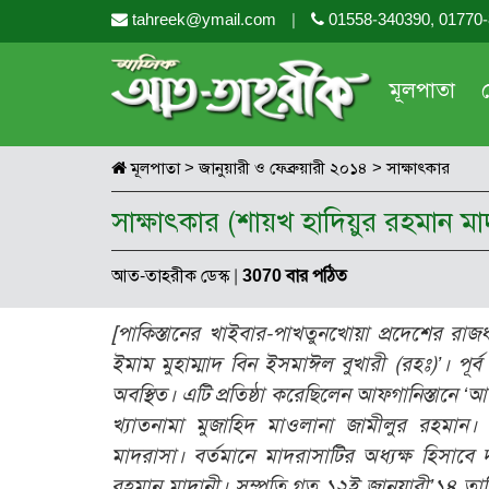
tahreek@ymail.com
|
01558-340390, 01770
মূলপাতা
মূলপাতা
>
জানুয়ারী ও ফেব্রুয়ারী ২০১৪
>
সাক্ষাৎকার
সাক্ষাৎকার (শায়খ হাদিয়ুর রহমান মা
আত-তাহরীক ডেস্ক
|
3070 বার পঠিত
[পাকিস্তানের খাইবার-পাখতুনখোয়া প্রদেশের রাজ
ইমাম মুহাম্মাদ বিন ইসমাঈল বুখারী (রহঃ)’। পূর্
অবস্থিত। এটি প্রতিষ্ঠা করেছিলেন আফগানিস্তানে
খ্যাতনামা মুজাহিদ মাওলানা জামীলুর রহম
মাদরাসা। বর্তমানে মাদরাসাটির অধ্যক্ষ হিসাবে
রহমান মাদানী। সম্প্রতি গত ১২ই জানুয়ারী’১৪ ত