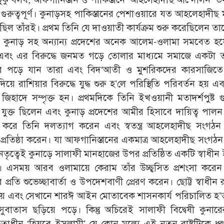
ন্ত গুরুত্বপূর্ণ। কুনাড়সহ পাকিস্তানের পেশাওয়ারে যত আহলেহাদী
 ছিল তাঁরই। প্রথম তিনি যে দাওয়াতী কার্যক্রম শুরু করেছিলেন ত
। কুনাড় সহ অন্যান্য প্রদেশের অনেক আলেম-ওলামা সমবেত হ
ফেলা এবং এর বিরুদ্ধে জনমত গড়ে তোলার মাধ্যমে সমাজে একটা 
রে পড়ে যান তারা এবং বিদ‘আতী ও মুশরিকদের কারসাজিতে
য়ে রাশিয়ার বিরুদ্ধে যুদ্ধ শুরু হ’লে পরিস্থিতি পরিবর্তন হয় এ
দে সম্পৃক্ত হন। প্রথমদিকে তিনি ইখওয়ানী মতাদর্শপুষ্ট গুল
ুক্ত ছিলেন এবং কুনাড় প্রদেশের আমীর হিসাবে দায়িত্ব পাল
্য করে তিনি দলত্যাগ করেন এবং স্বতন্ত্র আহলেহাদীছ সংগঠন
প্রতিষ্ঠা করেন। যা আফগানিস্তানের একমাত্র আহলেহাদীছ সংগঠন
 নেতৃত্বেই কুনাড়ে সালাফী মানহাজের উপর প্রতিষ্ঠিত একটি স্বাধী
মাসে। এসময় আরব ওলামায়ে কেরাম তাঁর উচ্ছ্বসিত প্রশংসা করে
ি শুভেচ্ছাবার্তা ও উপদেশবাণী প্রেরণ করেন। ছোট্ট স্বাধীন রাষ
ত হয় এবং সেখানে শারঈ আইন মোতাবেক শাসনকার্য পরিচালিত হ
 সুবাতাস ছড়িয়ে পড়ে। কিন্তু অচিরেই সালাফী বিদ্বেষী কুনা
ত্বাধীন ‘হিযবে ইসলামী’ যে কোন মূল্যে এই নতুন রাষ্ট্রটিকে ধ্