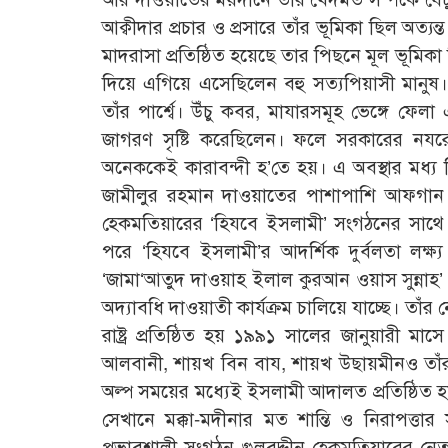
আক্বীদার প্রচার ও প্রসারে তাঁর ভূমিকা ছিল অত্য
মাদরাসা প্রতিষ্ঠিত হয়েছে তার পিছনে মূল ভূমিকা
দিয়ে এগিয়ে এসেছিলেন বহু সত্যপিয়াসী মানুষ
তাঁর পার্শ্বে। উঁচু কবর, মাযারসমূহ ভেঙ্গে 
জাগরণ সৃষ্টি করেছিলেন। ফলে সরকারের নয
অনেককেই কারাবন্দী হ’তে হয়। এ অবস্থার মধ্য দি
জামীলুর রহমান দাওয়াতের পাশাপাশি আফগান জিহা
হেকমতিয়ারের ‘হিযবে ইসলামী’ সংগঠনের সাথে য
পরে ‘হিযবে ইসলামী’র আদর্শিক দুর্বলতা লক্ষ
‘জামা‘আতুদ দাওয়াহ ইলাল কুরআন ওয়াস সুন্নাহ’ 
অদ্যাবধি দাওয়াতী কার্যক্রম চালিয়ে যাচ্ছে। তাঁর
রাষ্ট্র প্রতিষ্ঠিত হয় ১৯৯১ সালের জানুয়ারী 
আলবানী, শায়খ বিন বায, শায়খ উছায়মীনও তাঁর প্রত
অল্প সময়ের মধ্যেই ইসলামী আদালত প্রতিষ্ঠি
সেখানে মক্কা-মদীনার মত শান্তি ও নিরাপত্তার
প্রভাবশালী সংগঠন গুলবুদ্দীন হেকমতিয়ারের নেতৃ