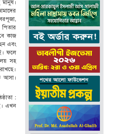
 মানুষ।
 আমাদের
কবরপূজা,
 পিতার
াবে কাজ
ছেন এবং
ই। ফলে
ালয় সহ
 রাখছে।
কে আসা।
।
ষ্ঠাতা :
েই। এখন