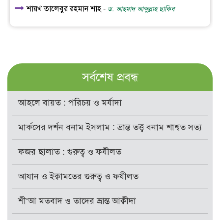
শায়খ তালেবুর রহমান শাহ -
ড. আহমাদ আব্দুল্লাহ ছাকিব
সর্বশেষ প্রবন্ধ
আহলে বায়ত : পরিচয় ও মর্যাদা
মার্কসের দর্শন বনাম ইসলাম : ভ্রান্ত তত্ত্ব বনাম শাশ্বত সত্য
ফজর ছালাত : গুরুত্ব ও ফযীলত
আযান ও ইক্বামতের গুরুত্ব ও ফযীলত
শী‘আ মতবাদ ও তাদের ভ্রান্ত আক্বীদা