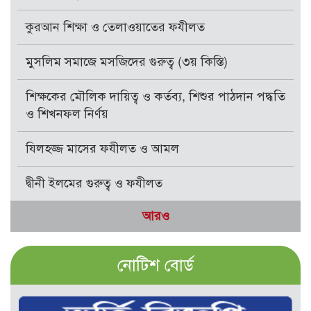
কুরআন শিক্ষা ও তেলাওয়াতের ফযীলত
মুসলিম সমাজে মসজিদের গুরুত্ব (৩য় কিস্তি)
শিক্ষকের মৌলিক দায়িত্ব ও কর্তব্য, শিশুর পাঠদান পদ্ধতি
ও শিখনফল নির্ণয়
যিলহজ্জ মাসের ফযীলত ও আমল
দ্বীনী ইলমের গুরুত্ব ও ফযীলত
আরও
নোটিশ বোর্ড