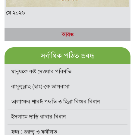
মে ২০২৬
আরও
সর্বাধিক পঠিত প্রবন্ধ
মানুষকে কষ্ট দেওয়ার পরিণতি
রাসূলুল্লাহ (ছাঃ)-কে ভালবাসা
তালাকের শারঈ পদ্ধতি ও হিল্লা বিয়ের বিধান
ইসলামে দাড়ি রাখার বিধান
হজ্জ : গুরুত্ব ও ফযীলত