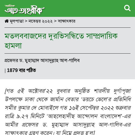
মূলপাতা
>
নভেম্বর ২০২২
>
সাক্ষাৎকার
মতলববাজদের দুরভিসন্ধিতে সাম্প্রদায়িক
হামলা
প্রফেসর ড. মুহাম্মাদ আসাদুল্লাহ আল-গালিব
|
1879 বার পঠিত
[গত ৫ই অক্টোবর’২২ বুধবার অনুষ্ঠিত শারদীয় দুর্গাপূজা
উপলক্ষে ঢাকা থেকে জার্মান বেতার ‘ডয়চে ভেলে’র প্রতিনিধি
সমীর কুমার দে মোবাইলে গত ১৬ই সেপ্টেম্বর ২০২২ শুক্রবার
রাত্রি ৯.২৭ মিনিটে ‘আহলেহাদীছ আন্দোলন বাংলাদেশ’-এর
আমীর প্রফেসর ড. মুহাম্মাদ আসাদুল্লাহ আল-গালিব-এর
সাক্ষাৎকার গ্রহণ করেন। যা নিম্নে প্রদত্ত হ’ল]