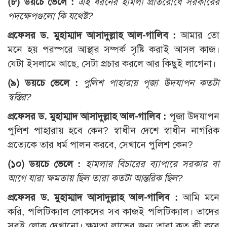
(৮) ডয়চে ভেলে :
এই ধরনের হামলা প্রতিরোধে সরকারের
পদক্ষেপগুলো কি যথেষ্ট?
প্রফেসর ড. মুহাম্মাদ আসাদুল্লাহ আল-গালিব :
আমার তো
মনে হয় পরস্পরে আস্থার সম্পর্ক সৃষ্টি করাই আসল কাজ।
যেটা ইসলামে আছে, সেটা প্রচার করলে আর কিছুই লাগেনা।
(৯) ডয়চে ভেলে :
পুলিশ পাহারায় পূজা উদযাপন কতটা
স্বস্তির?
প্রফেসর ড. মুহাম্মাদ আসাদুল্লাহ আল-গালিব :
পূজা উদযাপন
পুলিশ পাহারায় হবে কেন? স্বাধীন দেশে স্বাধীন নাগরিক
প্রত্যেকে তার ধর্ম পালন করবে, সেখানে পুলিশ কেন?
(১০) ডয়চে ভেলে :
হামলার বিচারের ব্যাপারে সরকার বা
আগে যারা ক্ষমতায় ছিল তারা কতটা আন্তরিক ছিল?
প্রফেসর ড. মুহাম্মাদ আসাদুল্লাহ আল-গালিব :
আমি মনে
করি, পলিটিক্যাল লোকদের সব কাজই পলিটিক্যাল। তাদের
সবই লোক দেখানো। ক্ষমতা লাভের জন্য তারা কত কী করে