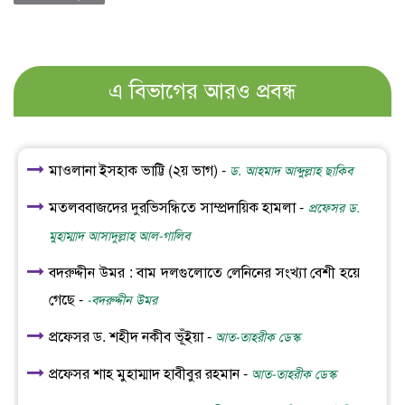
এ বিভাগের আরও প্রবন্ধ
মাওলানা ইসহাক ভাট্টি (২য় ভাগ) -
ড. আহমাদ আব্দুল্লাহ ছাকিব
মতলববাজদের দুরভিসন্ধিতে সাম্প্রদায়িক হামলা -
প্রফেসর ড.
মুহাম্মাদ আসাদুল্লাহ আল-গালিব
বদরুদ্দীন উমর : বাম দলগুলোতে লেনিনের সংখ্যা বেশী হয়ে
গেছে -
-বদরুদ্দীন উমর
প্রফেসর ড. শহীদ নকীব ভূঁইয়া -
আত-তাহরীক ডেস্ক
প্রফেসর শাহ মুহাম্মাদ হাবীবুর রহমান -
আত-তাহরীক ডেস্ক