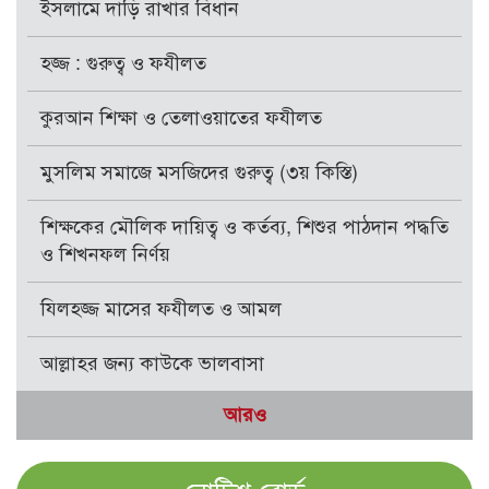
ইসলামে দাড়ি রাখার বিধান
হজ্জ : গুরুত্ব ও ফযীলত
কুরআন শিক্ষা ও তেলাওয়াতের ফযীলত
মুসলিম সমাজে মসজিদের গুরুত্ব (৩য় কিস্তি)
শিক্ষকের মৌলিক দায়িত্ব ও কর্তব্য, শিশুর পাঠদান পদ্ধতি
ও শিখনফল নির্ণয়
যিলহজ্জ মাসের ফযীলত ও আমল
আল্লাহর জন্য কাউকে ভালবাসা
আরও