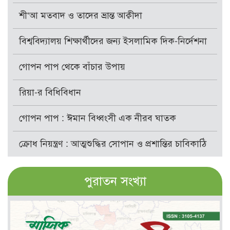
শী‘আ মতবাদ ও তাদের ভ্রান্ত আক্বীদা
বিশ্ববিদ্যালয় শিক্ষার্থীদের জন্য ইসলামিক দিক-নির্দেশনা
গোপন পাপ থেকে বাঁচার উপায়
রিয়া-র বিধিবিধান
গোপন পাপ : ঈমান বিধ্বংসী এক নীরব ঘাতক
ক্রোধ নিয়ন্ত্রণ : আত্মশুদ্ধির সোপান ও প্রশান্তির চাবিকাঠি
পুরাতন সংখ্যা