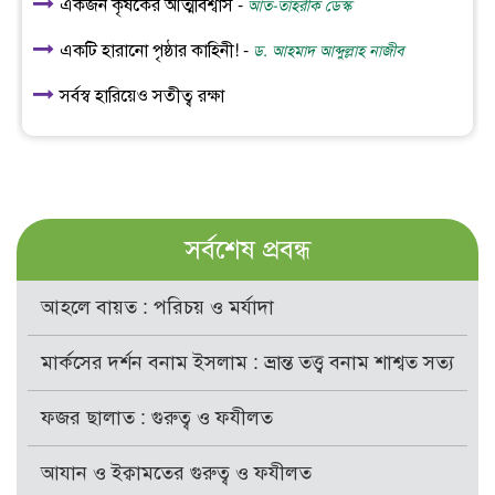
একজন কৃষকের আত্মবিশ্বাস -
আত-তাহরীক ডেস্ক
একটি হারানো পৃষ্ঠার কাহিনী! -
ড. আহমাদ আব্দুল্লাহ নাজীব
সর্বস্ব হারিয়েও সতীত্ব রক্ষা
সর্বশেষ প্রবন্ধ
আহলে বায়ত : পরিচয় ও মর্যাদা
মার্কসের দর্শন বনাম ইসলাম : ভ্রান্ত তত্ত্ব বনাম শাশ্বত সত্য
ফজর ছালাত : গুরুত্ব ও ফযীলত
আযান ও ইক্বামতের গুরুত্ব ও ফযীলত