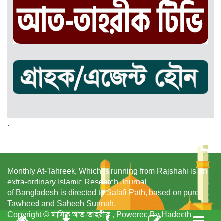
.
Monthly At-Tahreek, Which is running from Rajshahi is an
extra-ordinary Islamic Research Journal
of Bangladesh is directed to Salafi Path, based on pure
Tawheed and Saheeh Sunnah.
Copyright © মাসিক আত-তাহরীক , Powered By Hadeeth