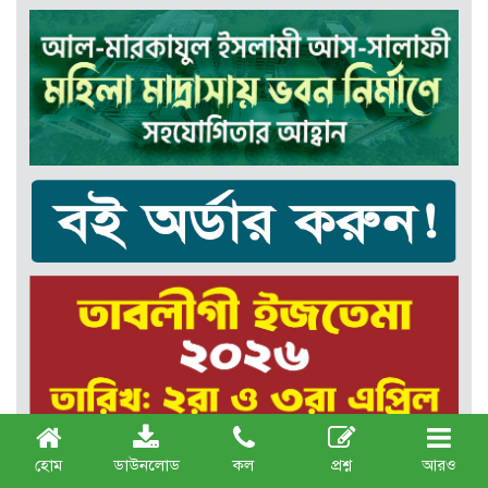
হোম
ডাউনলোড
কল
প্রশ্ন
আরও