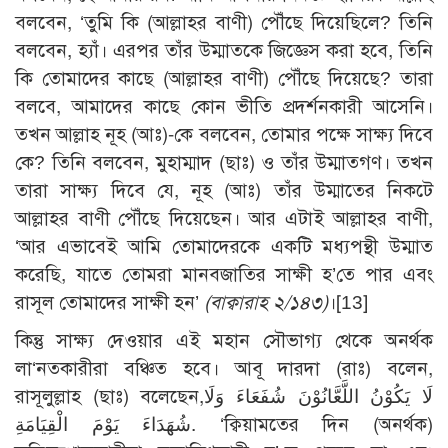
বলবেন, ‘তুমি কি (আল্লাহর বাণী) পৌঁছে দিয়েছিলে? তিনি
বলবেন, হ্যাঁ। এরপর তাঁর উম্মাতকে জিজ্ঞেস করা হবে, তিনি
কি তোমাদের কাছে (আল্লাহর বাণী) পৌঁছে দিয়েছে? তারা
বলবে, আমাদের কাছে কোন ভীতি প্রদর্শনকারী আসেনি।
তখন আল্লাহ নূহ (আঃ)-কে বলবেন, তোমার পক্ষে সাক্ষ্য দিবে
কে? তিনি বলবেন, মুহাম্মাদ (ছাঃ) ও তাঁর উম্মাতগণ। তখন
তারা সাক্ষ্য দিবে যে, নূহ (আঃ) তাঁর উম্মাতের নিকটে
আল্লাহর বাণী পৌঁছে দিয়েছেন। আর এটাই আল্লাহর বাণী,
‘আর এভাবেই আমি তোমাদেরকে একটি মধ্যপন্থী উম্মাত
করেছি, যাতে তোমরা মানবজাতির সাক্ষী হ’তে পার এবং
রাসূল তোমাদের সাক্ষী হন’
(বাক্বারাহ ২/১৪৩)
।[13]
কিন্তু সাক্ষ্য দেওয়ার এই মহান সৌভাগ্য থেকে অনর্থক
লা‘নতকারীরা বঞ্চিত হবে। আবূ দারদা (রাঃ) বলেন,
রাসূলুল্লাহ (ছাঃ) বলেছেন,لَا يَكُوْنُ اللَّعَّانُوْنَ شُفَعَاءَ وَلَا
شُهَدَاءَ يَوْمَ الْقِيَامَةِ. ‘ক্বিয়ামতের দিন (অনর্থক)