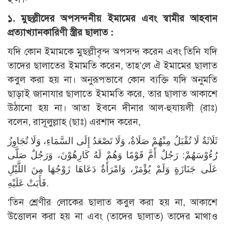
১. মুছল্লীদের অপসন্দনীয় ইমামের এবং স্বামীর আহবান
প্রত্যাখ্যানকারিণী স্ত্রীর ছালাত :
যদি কোন ইমামকে মুছল্লীবৃন্দ অপসন্দ করেন এবং তিনি যদি
তাদের ছালাতের ইমামতি করেন, তাহ’লে ঐ ইমামের ছালাত
কবুল করা হয় না। অনুরূপভাবে কোন ব্যক্তি যদি অনুমতি
ছাড়াই জানাযার ছালাতে ইমামতি করে, তার ছালাত আকাশে
উঠানো হয় না। আতা ইবনে দীনার আল-হুযায়লী (রাঃ)
বলেন, রাসূলুল্লাহ (ছাঃ) এরশাদ করেন,
ثَلَاثَةٌ لَا تُقْبَلُ مِنْهُمْ صَلَاةٌ، وَلَا تَصْعَدُ إِلَى السَّمَاءِ، وَلَا تُجَاوِزُ
رُءُوْسَهُمْ: رَجُلٌ أَمَّ قَوْمًا وَهُمْ لَهُ كَارِهُوْنَ، وَرَجُلٌ صَلَّى
عَلَى جَنَازَةٍ وَلَمْ يُؤْمَرْ، وَامْرَأَةٌ دَعَاهَا زَوْجُهَا مِنَ اللَّيْلِ
فَأَبَتْ عَلَيْهِ.
‘তিন শ্রেণীর লোকের ছালাত কবুল করা হয় না, আকাশে
উত্তোলন করা হয় না এবং (তাদের ছালাত) তাদের মাথাও