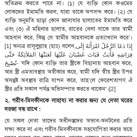
অতিক্রম করতে পারে না। (১) যে ব্যক্তি কোন কওমের
লোকদের ইমামতি করল, যারা তাকে অপসন্দ করে। (২) যে
ব্যক্তি অনুমতি ছাড়া কোন জানাযার ছালাতের ইমামতি করে
এবং (৩) ঐ মহিলার ছালাত, রাতের বেলা যাকে তার স্বামী
আহবান করে, কিন্তু সে স্বামীর আহবানকে প্রত্যাখ্যান করে’।
[1] অন্যত্র রাসূলুল্লাহ (ছাঃ) বলেন,إِذَا دَعَا الرَّجُلُ امْرَأَتَهُ إِلَى
فِرَاشِهِ فَأَبَتْ فَبَاتَ غَضْبَانَ عَلَيْهَا لَعَنَتْهَا المَلاَئِكَةُ حَتَّى
تُصْبِحَ- ‘যদি কোন ব্যক্তি তার স্ত্রীকে বিছানায় আহবান করে,
আর স্ত্রী এমতাবস্থায় অস্বীকার করে, স্বামী যদি স্বীয় স্ত্রীর উপর
অসন্তুষ্ট অবস্থায় রাত্রি যাপন করে, তাহ’লে ফেরেশতাগণ ঐ
স্ত্রীর প্রতি সকাল পর্যন্ত অভিসম্পাত করতে থাকেন’।[2]
২. গরীব-মিসকীনকে সাহায্য না করার জন্য যে নেতা ঘরের
দরজা বন্ধ রাখে :
যে সকল নেতা তাদের অধীনস্তদের অভাব-অনটনের প্রতি
লক্ষ্য করে না এবং গরীব-মিসকীনকে সহযোগিতা করার ভয়ে