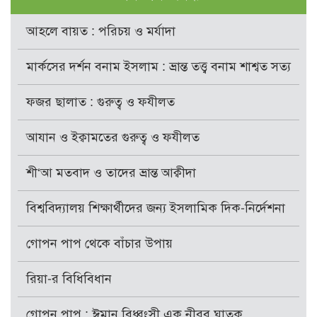
আহলে বায়ত : পরিচয় ও মর্যাদা
মার্কসের দর্শন বনাম ইসলাম : ভ্রান্ত তত্ত্ব বনাম শাশ্বত সত্য
ফজর ছালাত : গুরুত্ব ও ফযীলত
আযান ও ইক্বামতের গুরুত্ব ও ফযীলত
শী‘আ মতবাদ ও তাদের ভ্রান্ত আক্বীদা
বিশ্ববিদ্যালয় শিক্ষার্থীদের জন্য ইসলামিক দিক-নির্দেশনা
গোপন পাপ থেকে বাঁচার উপায়
রিয়া-র বিধিবিধান
গোপন পাপ : ঈমান বিধ্বংসী এক নীরব ঘাতক