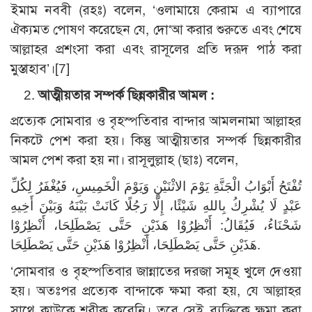
ইমাম নববী (রহঃ) বলেন, ‘ওলামায়ে কেরাম এ ব্যাপারে
ঐক্যমত পোষণ করেছেন যে, দো‘আ করার শুরুতে এবং শেষে
আল্লাহর প্রশংসা করা এবং রাসূলের প্রতি দরূদ পাঠ করা
মুস্তাহাব’।[7]
আত্মীয়তার সম্পর্ক ছিন্নকারীর আমল :
প্রত্যেক সোমবার ও বৃহস্পতিবার বান্দার আমলনামা আল্লাহর
নিকটে পেশ করা হয়। কিন্তু আত্মীয়তার সম্পর্ক ছিন্নকারীর
আমল পেশ করা হয় না। রাসূলুল্লাহ (ছাঃ) বলেন,
تُفْتَحُ أَبْوَابُ الْجَنَّةِ يَوْمَ الاثْنَيْنِ وَيَوْمَ الْخَمِيسِ، فَيُغْفَرُ لِكُلِّ
عَبْدٍ لَا يُشْرِكُ بِاللهِ شَيْئًا، إِلَّا رَجُلًا كَانَتْ بَيْنَهُ وَبَيْنَ أَخِيهِ
شَحْنَاءُ، فَيُقَالُ: أَنْظِرُوْا هَذَيْنِ حَتَّى يَصْطَلِحَا، أَنْظِرُوْا
هَذَيْنِ حَتَّى يَصْطَلِحَا، أَنْظِرُوْا هَذَيْنِ حَتَّى يَصْطَلِحَا.
‘সোমবার ও বৃহস্পতিবার জান্নাতের দরজা সমূহ খুলে দেওয়া
হয়। অতঃপর প্রত্যেক বান্দাকে ক্ষমা করা হয়, যে আল্লাহর
সাথে কাউকে শরীক করেনি। তবে সেই ব্যক্তিকে ক্ষমা করা