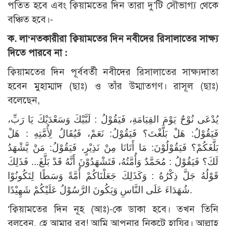
পতিত হবে এবং ক্বিয়ামতের দিন তারা দু’টি সৌভাগ্য থেকে
বঞ্চিত হবে।-
ক. লা‘নতকারীরা ক্বিয়ামতের দিন নবীদের রিসালাতের সাক্ষ্য
দিতে পারবে না :
ক্বিয়ামতের দিন পূর্ববর্তী নবীদের রিসালাতের সাক্ষ্যদাতা
হবেন মুহাম্মাদ (ছাঃ) ও তাঁর উম্মাতগণ। রাসূল (ছাঃ)
বলেছেন,
يُدْعَى نُوْحٌ يَوْمَ القِيَامَةِ، فَيَقُوْلُ : لَبَّيْكَ وَسَعْدَيْكَ يَا رَبِّ،
فَيَقُوْلُ: هَلْ بَلَّغْتَ؟ فَيَقُوْلُ: نَعَمْ، فَيُقَالُ لِأُمَّتِهِ : هَلْ
بَلَّغَكُمْ؟ فَيَقُوْلُوْنَ: مَا أَتَانَا مِنْ نَذِيْرٍ، فَيَقُوْلُ: مَنْ يَّشْهَدُ
لَكَ؟ فَيَقُوْلُ : مُحَمَّدٌ وَأُمَّتُهُ، فَتَشْهَدُوْنَ أَنَّهُ قَدْ بَلَّغَ... فَذَلِكَ
قَوْلُهُ جَلَّ ذِكْرُهُ : وَكَذَلِكَ جَعَلْنَاكُمْ أُمَّةً وَسَطًا لِتَكُونُوْا
شُهَدَاءَ عَلَى النَّاسِ وَيَكُونَ الرَّسُوْلُ عَلَيْكُمْ شَهِيْدًا.
‘ক্বিয়ামতের দিন নূহ (আঃ)-কে ডাকা হবে। তখন তিনি
বলবেন, হে আমার রব! আমি আপনার নিকটে হাযির। আল্লাহ