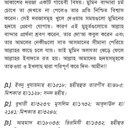
আকাশের দরজা একটি গায়েবী বিষয়। মুমিন বান্দারা চর্ম
চোখে তা দেখতে না পেলেও তার প্রতি নিশ্চিত বিশ্বাস
করেন। সেই দরজাসমূহ খুলে দেওয়ার সময়গুলো মুমিনের
হৃদয়ে প্রেরণা যোগায়। কারণ এই মুহূর্তগুলোতে আল্লাহ
বান্দার প্রার্থনা শ্রবণ করেন, তার দো‘আ কবুল করেন এবং
তার আমলের নেকীগুলো সাত আসমানের সীমানা পেরিয়ে
আল্লাহর কাছে চলে যায়। তাই মুমিন অলসতা ঝেড়ে ফেলে
আল্লাহর ইবাদতে রত হয়। আল্লাহ আমাদের হৃদয়সমূহকে
তাক্বওয়া ও ইখলাছ দ্বারা পরিপূর্ণ করে দিন- আমীন!!
[1]
. ইবনু খুযায়মাহ হা/১৫১৮; ছহীহহুত তারগীব হা/
৪৮৫;
মিশকাত হা/১১২৮; সনদ ছহীহ।
[2]
. বুখারী হা/৩২৩৭; মুসলিম হা/১৭৩২; আবূদাঊদ হা/
২১৪১; মিশকাত হা/৩২৪৬;
[3]
. আহমাদ হা/১৮০৩৩; তিরমিযী হা/১৩৩২; ছহীহুত