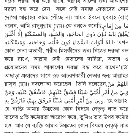
ঘরের দরজা বন্ধ করে রাখে, আল্লাহ তাদের জন্য আকাশের
দরজা বন্ধ করে দেন। ফলে সেই সমাজ নেতাদের কোন
দো‘আ আল্লাহর কাছে পৌঁছে না। আমর ইবনে মুররাহ (রাঃ)
বলেন, আমি রাসূলুল্লাহ (ছাঃ)-কে বলতে শুনেছি,مَا مِنْ إِمَامٍ
يُغْلِقُ بَابَهُ دُوْنَ ذَوِي الحَاجَةِ، وَالخَلَّةِ، وَالمَسْكَنَةِ إِلَّا أَغْلَقَ
اللهُ أَبْوَابَ السَّمَاءِ دُونَ خَلَّتِهِ، وَحَاجَتِهِ، وَمَسْكَنَتِهِ- ‘যখন
কোন নেতা অভাবী, গরীব-মিসকীদের জন্য নিজের দরজা বন্ধ
করে রাখে, আল্লাহ সেই নেতাদের দারিদ্র্য, অভাব ও
প্রয়োজনের সময় আকাশের দরজা বন্ধ করে রাখেন’।[3]
তাছাড়া প্রজাদের সাথে রূঢ় আচরণকারী নেতার জন্য আল্লাহর
রাসূল (ছাঃ) বদদো‘আ করেছেন। তিনি বলেছেন,اللهُمَّ مَنْ
وَلِيَ مِنْ أَمْرِ أُمَّتِيْ شَيْئًا فَشَقَّ عَلَيْهِمْ، فَاشْقُقْ عَلَيْهِ، وَمَنْ
وَلِيَ مِنْ أَمْرِ أُمَّتِي شَيْئًا فَرَفَقَ بِهِمْ، فَارْفُقْ بِهِ. ‘হে আল্লাহ!
যে ব্যক্তি আমার উম্মতের কোন বিষয়ে নেতৃত্ব লাভ করে
তাদের প্রতি কঠোরতা আরোপ করে, তুমিও তার উপর কঠোর
হও। আর যে ব্যক্তি আমার উম্মতের কোন বিষয়ে নেতৃত্ব লাভ