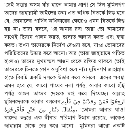
‘সেই সত্তার কসম যাঁর হাতে আমার প্রাণ! সে দিন মুমিনগণ
তাদের জাহান্নামী ভাইদের জন্য এত অধিক বিতর্কে লিপ্ত হবে
যে, তোমাদের পার্থিব অধিকারের ক্ষেত্রেও এমন বিতর্কে লিপ্ত
হয় না। তারা বলবে, ‘হে আমার রব! তারা তো আমাদের
সাথেই ছিয়াম পালন করত, ছালাত আদায় করত এবং হজ্জ
করত। তখন তাদেরকে নির্দেশ দেওয়া হবে, যাও! তোমাদের
পরিচিতদের উদ্ধার করে আনো। আর (তারা জাহান্নামে পতিত
হ’লেও) তাদের মুখমন্ডল আগুন থেকে রক্ষিত থাকবে (তাই
তাদেরকে চিনতে কোন অসুবিধা হবে না)। মুমিনগণ জাহান্নাম
হ’তে বিরাট একটি দলকে উদ্ধার করে আনবে। এদের অবস্থা
এমন হবে যে, কারো পায়ের নলা পর্যন্ত, আবার কারো হাঁটু
পর্যন্ত আগুন তাদের দেহকে দগ্ধ করে দিয়েছে। আল্লাহ
মুমিনদেরকে আবার বলবেন,ارْجِعُوْا فَمَنْ وَجَدْتُمْ فِيْ قَلْبِهِ
مِثْقَالَ دِيْنَارٍ مِنْ خَيْرٍ فَأَخْرِجُوْهُ، ‘তোমরা আবার যাও!
যাদের অন্তরে এক দীনার পরিমাণ ঈমান রয়েছে, তাকেও
জাহান্নাম থেকে বের করে আনো’। মুমিনরা আরো একটি