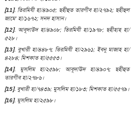
[11]
. তিরমিযী হা/৪৯০৫; ছহীহুত তারগীব হা/২৭৯২; ছহীহুল
জামে‘ হা/১৬৭২; সনদ হাসান।
[12]
. আবূদাউদ হা/৪৯০৮; তিরমিযী হা/১৯৭৮; ছহীহাহ হা/
৫২৮।
[13]
. বুখারী হা/৪৪৮৭; তিরমিযী হা/২৯৬১; ইবনু মাজাহ হা/
৪২৮৪; মিশকাত হা/৫৫৫৩।
[14]
. মুসলিম হা/২৫৯৮; আবূদাঊদ হা/৪৯০৭; ছহীহুত
তারগীব হা/২৭৮৬।
[15]
. বুখারী হা/৭৪৩৯; মুসলিম হা/১৮৩; মিশকাত হা/৫৫৭৯।
[16]
. মুসলিম হা/২৫৯৮।