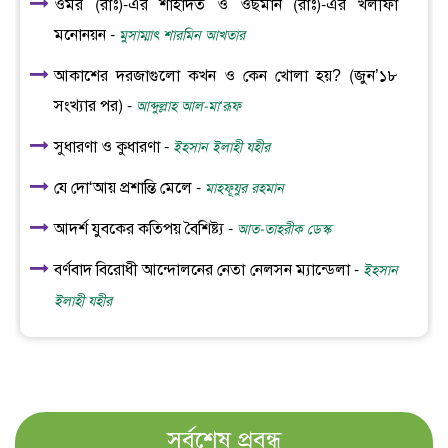
ওমর (রাঃ)-এর শাহাদত ও ওছমান (রাঃ)-এর খলীফা
মনোনয়ন -
মুসাম্মাৎ শারমিন আখতার
আকাশের দরজাগুলো কখন ও কেন খোলা হয়? (জুন’১৮
সংখ্যার পর) -
আব্দুল্লাহ আল-মা‘রূফ
সুধারণা ও কুধারণা -
ইহসান ইলাহী যহীর
যে দো‘আয় প্রশান্তি মেলে -
মাহফূযুর রহমান
আদর্শ যুবকের কতিপয় বৈশিষ্ট্য -
আত-তাহরীক ডেস্ক
বর্ণবাদ বিরোধী আন্দোলনের নেতা নেলসন ম্যান্ডেলা -
ইহসান
ইলাহী যহীর
সর্বশেষ প্রবন্ধ