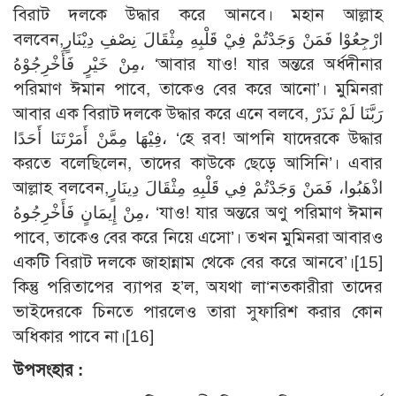
বিরাট দলকে উদ্ধার করে আনবে। মহান আল্লাহ
বলবেন,ارْجِعُوْا فَمَنْ وَجَدْتُمْ فِيْ قَلْبِهِ مِثْقَالَ نِصْفِ دِيْنَارٍ
مِنْ خَيْرٍ فَأَخْرِجُوْهُ، ‘আবার যাও! যার অন্তরে অর্ধদীনার
পরিমাণ ঈমান পাবে, তাকেও বের করে আনো’। মুমিনরা
আবার এক বিরাট দলকে উদ্ধার করে এনে বলবে, رَبَّنَا لَمْ نَذَرْ
فِيْهَا مِمَّنْ أَمَرْتَنَا أَحَدًا، ‘হে রব! আপনি যাদেরকে উদ্ধার
করতে বলেছিলেন, তাদের কাউকে ছেড়ে আসিনি’। এবার
আল্লাহ বলবেন,اذْهَبُوا، فَمَنْ وَجَدْتُمْ فِي قَلْبِهِ مِثْقَالَ دِينَارٍ
مِنْ إِيمَانٍ فَأَخْرِجُوهُ، ‘যাও! যার অন্তরে অণু পরিমাণ ঈমান
পাবে, তাকেও বের করে নিয়ে এসো’। তখন মুমিনরা আবারও
একটি বিরাট দলকে জাহান্নাম থেকে বের করে আনবে’।[15]
কিন্তু পরিতাপের ব্যাপর হ’ল, অযথা লা‘নতকারীরা তাদের
ভাইদেরকে চিনতে পারলেও তারা সুফারিশ করার কোন
অধিকার পাবে না।[16]
উপসংহার :