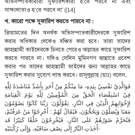
অভিসম্পাতকারীরা সুফারিশকারী হ’তে পরবে না এবং
সাক্ষ্যদাতাও হ’তে পরবে না’।[14]
খ. কারো পক্ষে সুফারিশ করতে পারবে না :
ক্বিয়ামতের দিন অনর্থক অভিসম্পাতকারীদেরকে সুফারিশ
করার অধিকার থেকেও বঞ্চিত করা হবে। তারা তাদের
জাহান্নামী ভাইদেরকে চিনতে পেরেও আল্লাহর কাছে সুফারিশ
করতে পারবে না। যদিও সেদিন মুমিনগণ জান্নাতে প্রবেশ
করার পর তাদের জাহান্নামী ভাইদের জন্য আল্লাহর কাছে
সুফারিশ করার সুযোগ লাভ করবে। রাসূলুল্লাহ (ছাঃ) বলেন,
فَوَالَّذِيْ نَفْسِيْ بِيَدِهِ، مَا مِنْكُمْ مِنْ أَحَدٍ بِأَشَدَّ مُنَاشَدَةً لِلَّهِ
فِيْ اسْتِقْصَاءِ الْحَقِّ مِنَ الْمُؤْمِنِيْنَ لِلَّهِ يَوْمَ الْقِيَامَةِ
لِإِخْوَانِهِمُ الَّذِيْنَ فِي النَّارِ، يَقُوْلُوْنَ: رَبَّنَا كَانُوْا يَصُوْمُوْنَ
مَعَنَا وَيُصَلُّوْنَ وَيَحُجُّوْنَ، فَيُقَالُ لَهُمْ : أَخْرِجُوْا مَنْ عَرَفْتُمْ،
فَتُحَرَّمُ صُوَرُهُمْ عَلَى النَّارِ، فَيُخْرِجُوْنَ خَلْقًا كَثِيْرًا قَد
أَخَذَتِ النَّارُ إِلَى نِصْفِ سَاقَيْهِ، وَإِلَى رُكْبَتَيْهِ-