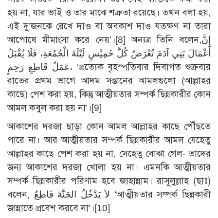
হয় না, যার ভাই ও তার মাঝে শত্রুতা রয়েছে। তখন বলা হয়,
এই দু’জনকে রেখে দাও বা অবকাশ দাও যতক্ষণ না তারা
আপোষে মীমাংসা করে নেয়’।[8] অন্যত্র তিনি বলেন,إِنَّ
أَعْمَالَ بَنِي آدَمَ تُعْرَضُ كُلَّ خَمِيْسٍ لَيْلَةَ الْجُمُعَةِ، فَلَا يُقْبَلُ
عَمَلُ قَاطِعِ رَحِمٍ، ‘প্রত্যেক বৃহস্পতিবার দিবাগত শুক্রবার
রাতের প্রথম ভাগে আদম সন্তানের আমলগুলো (আল্লাহর
কাছে) পেশ করা হয়, কিন্তু আত্মীয়তার সম্পর্ক ছিন্নকারীর কোন
আমল কবুল করা হয় না’।[9]
আকাশের দরজা ছাড়া কোন আমল আল্লাহর কাছে পৌঁছতে
পারে না। আর আত্মীয়তার সম্পর্ক ছিন্নকারীর আমল যেহেতু
আল্লাহর কাছে পেশ করা হয় না, সেহেতু বোঝা গেল- তাদের
জন্য আকাশের দরজা খোলা হয় না। এমনকি আত্মীয়তার
সম্পর্ক ছিন্নকারীর পরিণাম হবে জাহান্নাম। রাসূলুল্লাহ (ছাঃ)
বলেন, لاَ يَدْخُلُ الجَنَّةَ قَاطِعٌ ‘আত্মীয়তার সম্পর্ক ছিন্নকারী
জান্নাতে প্রবেশ করবে না’।[10]