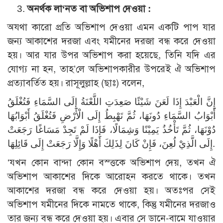
অনর্থক লা‘নত বা অভিশাপ দেওয়া :
অযথা কারো প্রতি অভিশাপ দেওয়া এমন একটি পাপ যার
জন্য আকাশের দরজা এবং যমীনের দরজা বন্ধ করে দেওয়া
হয়। আর যার উপর অভিশাপ করা হয়েছে, তিনি যদি এর
যোগ্য না হন, তাহ’লে অভিশাপকারীর উপরেই ঐ অভিশাপ
প্রত্যাবর্তিত হয়। রাসূলুল্লাহ (ছাঃ) বলেন,
إِنَّ الْعَبْدَ إِذَا لَعَنَ شَيْئًا صَعِدَتِ اللَّعْنَةُ إِلَى السَّمَاءِ فَتُغْلَقُ
أَبْوَابُ السَّمَاءِ دُونَهَا، ثُمَّ تَهْبِطُ إِلَى الْأَرْضِ فَتُغْلَقُ أَبْوَابُهَا
دُوْنَهَا، ثُمَّ تَأْخُذُ يَمِيْنًا وَشِمَالًا، فَإِذَا لَمْ تَجِدْ مَسَاغًا رَجَعَتْ
إِلَى الَّذِيْ لُعِنَ، فَإِنْ كَانَ لِذَلِكَ أَهْلًا وَإِلَّا رَجَعَتْ إِلَى قَائِلِهَا.
‘যখন কোন বান্দা কোন বস্ত্তকে অভিশাপ দেয়, তখন ঐ
অভিশাপ আকাশের দিকে আরোহন করতে থাকে। তখন
আকাশের দরজা বন্ধ করে দেওয়া হয়। অতঃপর সেই
অভিশাপ যমীনের দিকে নামতে থাকে, কিন্তু যমীনের দরজাও
তার জন্য বন্ধ করে দেওয়া হয়। এবার সে ডানে-বামে যাওয়ার