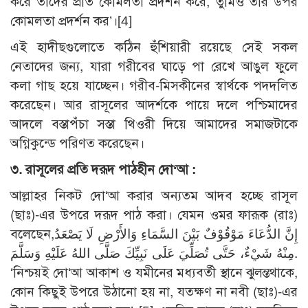
করে তাদের প্রতি কোমলতা প্রদর্শন করে, তুমিও তার উপর
কোমলতা প্রদর্শন কর’।[4]
এই হাদীছগুলোতে কঠিন হুঁশিয়ারী রয়েছে সেই সকল
নেতাদের জন্য, যারা গরীবের ঘাড়ে পা রেখে আঙুল ফুলে
কলা গাছ হয়ে যাচ্ছেন। গরীব-মিসকীনের স্বার্থকে পদদলিত
করেছেন। আর রাসূলের আদর্শকে পায়ে দলে পশ্চিমাদের
আদলে বস্তাপঁচা সস্তা থিওরী দিয়ে আমাদের সমাজটাকে
অগ্নিকুন্ডে পরিণত করেছেন।
৩. রাসূলের প্রতি দরূদ পাঠহীন দো‘আ :
আল্লাহর নিকট দো‘আ করার অন্যতম আদব হচ্ছে রাসূল
(ছাঃ)-এর উপরে দরূদ পাঠ করা। যেমন ওমর ফারূক (রাঃ)
বলেছেন,إِنَّ الدُّعَاءَ مَوْقُوْفٌ بَيْنَ السَّمَاءِ وَالأَرْضِ لَا يَصْعَدُ
مِنْهُ شَيْءٌ، حَتَّى تُصَلِّيَ عَلَى نَبِيِّكَ صَلَّى اللهُ عَلَيْهِ وَسَلَّمَ.
‘নিশ্চয়ই দো‘আ আকাশ ও যমীনের মধ্যবর্তী স্থানে ঝুলন্তথাকে,
কোন কিছুই উপরে উঠানো হয় না, যতক্ষণ না নবী (ছাঃ)-এর