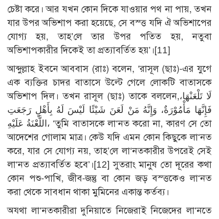
চেষ্টা করে। আর যখন কোন দিকে যাওয়ার পথ না পায়, তখন
যার উপর অভিশাপ করা হয়েছে, সে বস্ত্ত যদি ঐ অভিশাপের
যোগ্য হয়, তাহ’লে তার উপর পতিত হয়, নতুবা
অভিশাপকারীর দিকেই তা প্রত্যাবর্তিত হয়’।[11]
আব্দুল্লাহ ইবনে আববাস (রাঃ) বলেন, ‘রাসূল (ছাঃ)-এর যুগে
এক ব্যক্তির চাদর বাতাসে উল্টে গেলে লোকটি বাতাসকে
অভিশাপ দিল। তখন রাসূল (ছাঃ) তাকে বললেন,لَا تَلْعَنْهَا،
فَإِنَّهَا مَأْمُوْرَةٌ، وَإِنَّهُ مَنْ لَعَنَ شَيْئًا لَيْسَ لَهُ بِأَهْلٍ رَجَعَتِ
اللَّعْنَةُ عَلَيْهِ، ‘তুমি বাতাসকে লা‘নত করো না, কারণ সে তো
আদেশের গোলাম মাত্র। কেউ যদি এমন কোন কিছুকে লা‘নত
করে, যার সে যোগ্য নয়, তাহ’লে লা‘নতকারীর উপরেই সেই
লা‘নত প্রত্যাবর্তিত হবে’।[12] সুতরাং মানুষ তো দূরের কথা
কোন পশু-পাখি, জীব-জন্তু বা কোন জড় বস্ত্তকেও লা‘নত
করা থেকে সাবধান থাকা মুমিনের একান্ত কর্তব্য।
অযথা লা‘নতকারীরা দুনিয়াতে নিজেরাই নিজেদের লা‘নতে