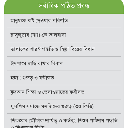
সর্বাধিক পঠিত প্রবন্ধ
মানুষকে কষ্ট দেওয়ার পরিণতি
রাসূলুল্লাহ (ছাঃ)-কে ভালবাসা
তালাকের শারঈ পদ্ধতি ও হিল্লা বিয়ের বিধান
ইসলামে দাড়ি রাখার বিধান
হজ্জ : গুরুত্ব ও ফযীলত
কুরআন শিক্ষা ও তেলাওয়াতের ফযীলত
মুসলিম সমাজে মসজিদের গুরুত্ব (৩য় কিস্তি)
শিক্ষকের মৌলিক দায়িত্ব ও কর্তব্য, শিশুর পাঠদান পদ্ধতি
ও শিখনফল নির্ণয়