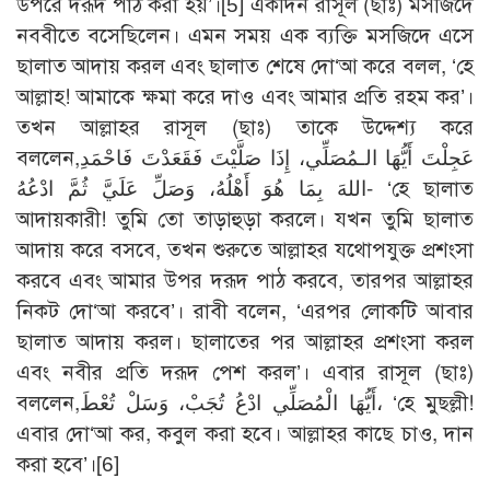
উপরে দরূদ পাঠ করা হয়’।[5] একদিন রাসূল (ছাঃ) মসজিদে
নববীতে বসেছিলেন। এমন সময় এক ব্যক্তি মসজিদে এসে
ছালাত আদায় করল এবং ছালাত শেষে দো‘আ করে বলল, ‘হে
আল্লাহ! আমাকে ক্ষমা করে দাও এবং আমার প্রতি রহম কর’।
তখন আল্লাহর রাসূল (ছাঃ) তাকে উদ্দেশ্য করে
বললেন,عَجِلْتَ أَيُّهَا الـمُصَلِّي، إِذَا صَلَّيْتَ فَقَعَدْتَ فَاحْمَدِ
اللهَ بِمَا هُوَ أَهْلُهُ، وَصَلِّ عَلَيَّ ثُمَّ ادْعُهُ- ‘হে ছালাত
আদায়কারী! তুমি তো তাড়াহুড়া করলে। যখন তুমি ছালাত
আদায় করে বসবে, তখন শুরুতে আল্লাহর যথোপযুক্ত প্রশংসা
করবে এবং আমার উপর দরূদ পাঠ করবে, তারপর আল্লাহর
নিকট দো‘আ করবে’। রাবী বলেন, ‘এরপর লোকটি আবার
ছালাত আদায় করল। ছালাতের পর আল্লাহর প্রশংসা করল
এবং নবীর প্রতি দরূদ পেশ করল’। এবার রাসূল (ছাঃ)
বললেন,أَيُّهَا الْمُصَلِّي ادْعُ تُجَبْ، وَسَلْ تُعْطَ، ‘হে মুছল্লী!
এবার দো‘আ কর, কবুল করা হবে। আল্লাহর কাছে চাও, দান
করা হবে’।[6]