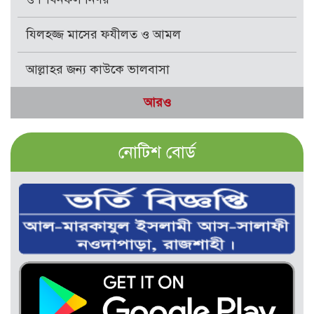
যিলহজ্জ মাসের ফযীলত ও আমল
আল্লাহর জন্য কাউকে ভালবাসা
আরও
নোটিশ বোর্ড