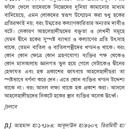
ফাঁদে ফেলে তাদেরকে নিজেদের দুনিয়া কামানোর মাধ্যম
বানিয়েছে, এমন লোকদের স্বরূপ উন্মোচন করা শুধু হকের
প্রতিরক্ষাই নয়; বরং উম্মতের কল্যাণকারিতার অন্যতম দাবীও
বটে। সেকারণ আহলেহাদীছদের বক্তৃতা ও লেখনী সমূহে
যেমন দ্বীনে হকের সুস্পষ্ট ব্যাখ্যা ও কল্যাণের প্রতি উৎসাহ
থাকে, তেমন বাতিল ও বাতিলপন্থীদের খন্ডনও থাকে। বরং
কোন কোন ক্ষেত্রে কোন গ্রহণযোগ্য ব্যক্তির পক্ষ থেকেও
কোন মাসআলায় জ্ঞানগত ভুল হয়ে গেলে সেটাকেও দ্বীনের
হেফাযত এবং হক প্রকাশের জাযবায় আহলেহাদীছরা তা
স্পষ্টভাবে বর্ণনা করে দেন। এতে কোন ব্যক্তির খন্ডন উদ্দেশ্য
থাকে না। বরং আসল লক্ষ্য থাকে হক প্রকাশ করা। আসলে
আহলেহাদীছদের নিকটে হকের স্থান ব্যক্তির অনেক ঊর্ধ্বে।
[চলবে
[1]
.
আহমাদ হা/১৭১৮৪; আবূদাঊদ হা/৪৬০৭; তিরমিযী হা/