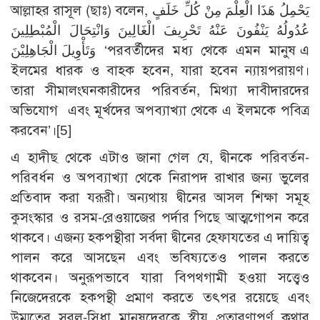
আল্লাহর রাসূল (ছাঃ) বলেন, يَحْمِلُ هَذَا الْعِلْمَ مِنْ كُلِّ خَلَفٍ
عُدُولُهُ يَنْفُونَ عَنْهُ تَحْرِيفَ الْغَالِينَ وَانْتِحَالَ الْمُبْطِلِينَ
وَتَأْوِيلَ الْجَاهِلِيْنَ ‘পরবর্তীদের মধ্য থেকে এমন মানুষ এ
ইলমের ধারক ও বাহক হবেন, যারা হবেন ন্যায়পরায়ণ।
তারা সীমালংঘনকারীদের পরিবর্তন, মিথ্যা দাবীদারদের
অভিযোগ এবং মূর্খদের অপব্যাখ্যা থেকে এ ইলমকে পবিত্র
করবেন’।[5]
এ হাদীছ থেকে এটাও জানা গেল যে, দ্বীনকে পরিবর্তন-
পরিবর্ধন ও অপব্যাখ্যা থেকে নিরাপদ রাখার জন্য ভুলের
প্রতিবাদ করা যরূরী। অন্যথায় দ্বীনের আসল শিক্ষা সমূহ
কুসংস্কার ও রসম-রেওয়াজের পর্দার পিছে আত্মগোপন করে
থাকবে। এজন্য হকপন্থীরা সর্বদা দ্বীনের হেফাযতের এ দায়িত্ব
পালন করে আসছেন এবং ভবিষ্যতেও পালন করতে
থাকবেন। অনুরূপভাবে যারা বিপথগামী হওয়া সত্ত্বেও
নিজেদেরকে হকপন্থী প্রমাণ করতে তৎপর রয়েছে এবং
উম্মতের সরল-সিধা মানুষদেরকে স্বীয় প্রতারণাপূর্ণ কথার