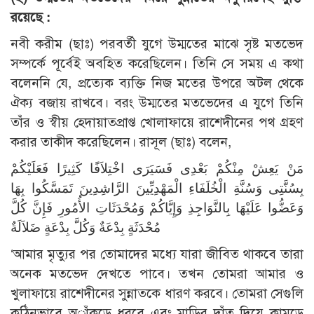
রয়েছে :
নবী করীম (ছাঃ) পরবর্তী যুগে উম্মতের মাঝে সৃষ্ট মতভেদ
সম্পর্কে পূর্বেই অবহিত করেছিলেন। তিনি সে সময় এ কথা
বলেননি যে, প্রত্যেক ব্যক্তি নিজ মতের উপরে অটল থেকে
ঐক্য বজায় রাখবে। বরং উম্মতের মতভেদের এ যুগে তিনি
তাঁর ও স্বীয় হেদায়াতপ্রাপ্ত খোলাফায়ে রাশেদীনের পথ গ্রহণ
করার তাকীদ করেছিলেন। রাসূল (ছাঃ) বলেন,
مَنْ يَعِشْ مِنْكُمْ بَعْدِى فَسَيَرَى اخْتِلاَفًا كَثِيرًا فَعَلَيْكُمْ
بِسُنَّتِى وَسُنَّةِ الْخُلَفَاءِ الْمَهْدِيِّينَ الرَّاشِدِينَ تَمَسَّكُوا بِهَا
وَعَضُّوا عَلَيْهَا بِالنَّوَاجِذِ وَإِيَّاكُمْ وَمُحْدَثَاتِ الأُمُورِ فَإِنَّ كُلَّ
مُحْدَثَةٍ بِدْعَةٌ وَكُلَّ بِدْعَةٍ ضَلاَلَةٌ
‘আমার মৃত্যুর পর তোমাদের মধ্যে যারা জীবিত থাকবে তারা
অনেক মতভেদ দেখতে পাবে। তখন তোমরা আমার ও
খুলাফায়ে রাশেদীনের সুন্নাতকে ধারণ করবে। তোমরা সেগুলি
কঠিনভাবে অাঁকড়ে ধরবে এবং মাড়ির দাঁত দিয়ে কামড়ে