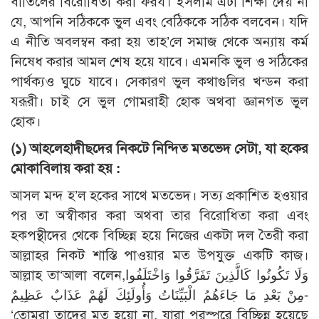
বাতিলের বিরোধিতা করা ফরয। ইসলাম এটা শিক্ষা দেয় না
যে, আপনি সঠিককে ভুল এবং বেঠিককে সঠিক বলবেন। যদি
এ নীতি অবলম্বন করা হয় তাহ’লে সমাজ থেকে অন্যায় কর্ম
নিষেধ করার আমল শেষ হয়ে যাবে। এমনকি ভুল ও সঠিকের
পার্থক্যও ঘুচে যাবে। সেকারণ ভুল কথাগুলির খন্ডন করা
যরূরী। চাই সে ভুল গোমরাহী হোক অথবা জ্ঞানগত ভুল
হোক।
(১) আহলেহাদীছদের নিকটে নিন্দিত মতভেদ সেটা, যা হকের
মোকাবিলায় করা হয় :
আসল মন্দ হ’ল হকের সাথে মতভেদ। সত্য প্রকাশিত হওয়ার
পর তা অস্বীকার করা অথবা তার বিরোধিতা করা এবং
হকপন্থীদের থেকে বিচ্ছিন্ন হয়ে নিজের একটা দল তৈরী করা
আল্লাহর নিকট শাস্তি পাওয়ার মত উপযুক্ত একটি কাজ।
আল্লাহ তা‘আলা বলেন,وَلَا تَكُونُوا كَالَّذِينَ تَفَرَّقُوا وَاخْتَلَفُوا
مِنْ بَعْدِ مَا جَاءَهُمُ الْبَيِّنَاتُ وَأُولَئِكَ لَهُمْ عَذَابٌ عَظِيمٌ-
‘তোমরা তাদের মত হয়ো না, যারা পরস্পরে বিচ্ছিন্ন হয়েছে