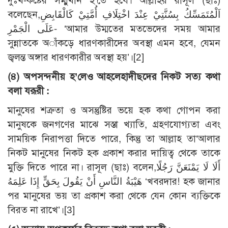
দুঃখ-কষ্টের সম্মুখীন হ’তে হবে। আল্লাহর রাসূল (ছাঃ)
বলেছেন,اَلْمُتَمَسِّكُ بِسُنَّتِيْ عِنْدَ اخْتِلَافِ أُمَّتِيْ كَالْقَابِضِ
عَلَى الْجَمْرِ- ‘আমার উম্মতের মতভেদের সময় আমার
সুন্নাতকে অাঁকড়ে ধারণকারীদের অবস্থা এমন হবে, যেমন
জ্বলন্ত অঙ্গার ধারণকারীর অবস্থা হয়’।[2]
(৪) অপসন্দনীয় হ’লেও আহলেহাদীছদের নিকট সত্য কথা
বলা যরূরী :
মানুষের শত্রুতা ও অসন্তুষ্টির ভয়ে হক কথা গোপন করা
মানুষকে জনগণের মাঝে সস্তা খ্যাতি, গ্রহণযোগ্যতা এবং
সাময়িক নিরাপত্তা দিতে পারে, কিন্তু তা আল্লাহ তা‘আলার
নিকট মানুষের নিকট হক প্রকাশ করার দায়িত্ব থেকে তাকে
মুক্তি দিতে পারে না। রাসূল (ছাঃ) বলেন,أَلَا لَا يَمْنَعَنَّ رَجُلًا
هَيْبَةُ النَّاسِ أَنْ يَقُولَ بِحَقٍّ إِذَا عَلِمَهُ ‘খবরদার! হক জানার
পর মানুষের ভয় তা প্রকাশ করা থেকে যেন কোন ব্যক্তিকে
বিরত না রাখে’।[3]