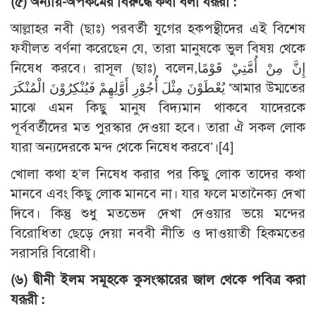
(৫) অন্যায়-অপকর্মের বিরুদ্ধে কথা বলা যরূরী :
আল্লাহর নবী (ছাঃ) পরবর্তী যুগের হকপন্থীদের এই বিশেষ
ফযীলত বর্ণনা করেছেন যে, তারা মানুষকে ভুল বিষয় থেকে
নিষেধ করবে। রাসূল (ছাঃ) বলেন,إِنَّ مِنْ أُمَّتِيْ قَوْمًا
يُعْطَوْنَ مِثْلَ أُجُوْرِ أَوَّلِهِمْ فَيُنْكِرُوْنَ الْمُنْكَرَ ‘আমার উম্মতের
মাঝে এমন কিছু মানুষ বিদ্যমান থাকবে যাদেরকে
পূর্ববর্তীদের মত পুরস্কার দেওয়া হবে। তারা ঐ সকল লোক
যারা অন্যদেরকে মন্দ থেকে নিষেধ করবে’।[4]
খোলা কথা হ’ল নিষেধ করার পর কিছু লোক তাদের কথা
মানবে এবং কিছু লোক মানবে না। যার ফলে মতানৈক্য দেখা
দিবে। কিন্তু শুধু মতভেদ দেখা দেওয়ার ভয়ে মন্দের
বিরোধিতা ছেড়ে দেয়া নববী নীতি ও দাওয়াতী হিকমতের
সরাসরি বিরোধী।
(৬) দ্বীনী ইলম সমূহকে কুসংস্কারের জাল থেকে পবিত্র করা
যরূরী :