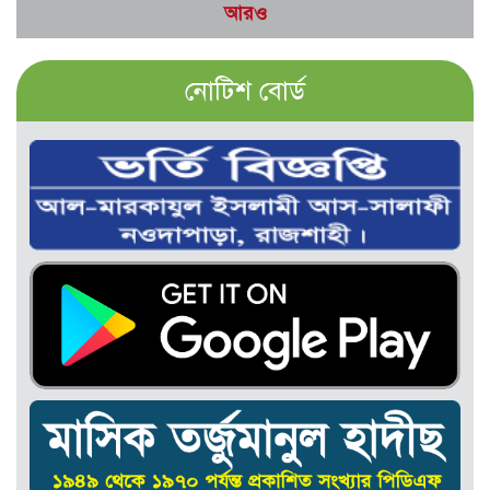
আরও
নোটিশ বোর্ড