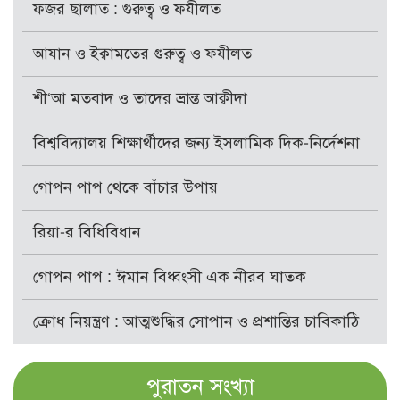
ফজর ছালাত : গুরুত্ব ও ফযীলত
আযান ও ইক্বামতের গুরুত্ব ও ফযীলত
শী‘আ মতবাদ ও তাদের ভ্রান্ত আক্বীদা
বিশ্ববিদ্যালয় শিক্ষার্থীদের জন্য ইসলামিক দিক-নির্দেশনা
গোপন পাপ থেকে বাঁচার উপায়
রিয়া-র বিধিবিধান
গোপন পাপ : ঈমান বিধ্বংসী এক নীরব ঘাতক
ক্রোধ নিয়ন্ত্রণ : আত্মশুদ্ধির সোপান ও প্রশান্তির চাবিকাঠি
পুরাতন সংখ্যা