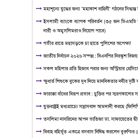
মহাশূন্যে যুদ্ধের জন্য ‘মহাকাশ বাহিনী’ গঠনের সিদ্ধান্ত যুক
ইসলামী ব্যাংকে ব্যাপক পরিবর্তন (৩৫ জন ডিএমড
নারী ও অমুসলিমরাও নিয়োগ পাবে)
গভীর রাতে মহাসড়কে চা হাতে পুলিশের অপেক্ষা!
জাতীয় নির্বাচন ২০২৬ সম্পন্ন : বিএনপির নিরঙ্কুশ বিজ
সকল মহিলার প্রতি হিজাব পরার জন্য অস্ট্রিয়ার প্রেসি
ক্ষুধার্ত শিশুকে বুকের দুধ দিয়ে মানবিকতার নযীর সৃষ্ট
ফারাক্কা বাঁধের বিরূপ প্রভাব : চুক্তির পর স্মরণকালের 
যুক্তরাষ্ট্রই মধ্যপ্রাচ্যে সন্ত্রাসবাদ আমদানী করছে (ফিলি
তসলিমা নাসরিনের আপন ভাতিজা ডা. সাফায়েতের দ্বীনে
বিবাহ বহির্ভূত একত্রে বসবাস নিষিদ্ধ করলেন বুরুন্ডির প্