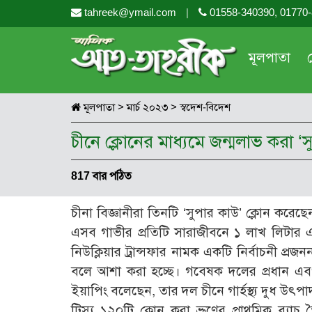
tahreek@ymail.com
|
01558-340390, 01770
মূলপাতা
মূলপাতা
>
মার্চ ২০২৩
>
স্বদেশ-বিদেশ
চীনে ক্লোনের মাধ্যমে জন্মলাভ করা 
817 বার পঠিত
চীনা বিজ্ঞানীরা তিনটি ‘সুপার কাউ’ ক্লোন করেছে
এসব গাভীর প্রতিটি সারাজীবনে ১ লাখ লিটার এ
নিউক্লিয়ার ট্রান্সফার নামক একটি নির্বাচনী প্রজন
বলে আশা করা হচ্ছে। গবেষক দলের প্রধান এবং 
ইয়াপিং বলেছেন, তার দল চীনে গার্হস্থ্য দুধ উ
টিস্যু ১২০টি ক্লোন করা ভ্রূণের প্রাথমিক ব