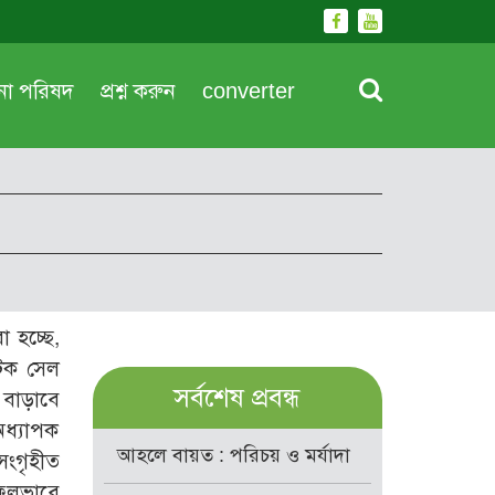
দনা পরিষদ
প্রশ্ন করুন
converter
া হচ্ছে,
টিক সেল
সর্বশেষ প্রবন্ধ
ন বাড়াবে
অধ্যাপক
আহলে বায়ত : পরিচয় ও মর্যাদা
সংগৃহীত
সফলভাবে