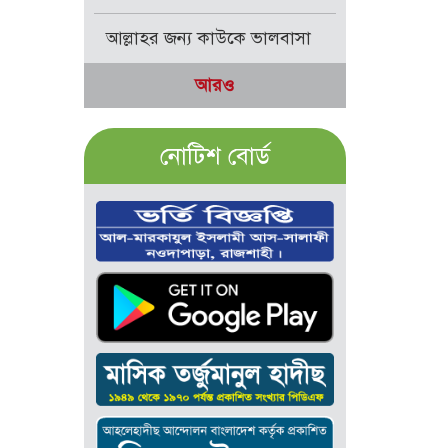
আল্লাহর জন্য কাউকে ভালবাসা
আরও
নোটিশ বোর্ড