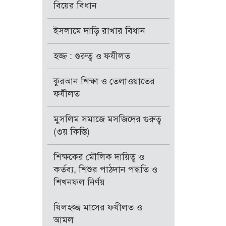
বিয়ের বিধান
ইসলামে দাড়ি রাখার বিধান
হজ্জ : গুরুত্ব ও ফযীলত
কুরআন শিক্ষা ও তেলাওয়াতের
ফযীলত
মুসলিম সমাজে মসজিদের গুরুত্ব
(৩য় কিস্তি)
শিক্ষকের মৌলিক দায়িত্ব ও
কর্তব্য, শিশুর পাঠদান পদ্ধতি ও
শিখনফল নির্ণয়
যিলহজ্জ মাসের ফযীলত ও
আমল