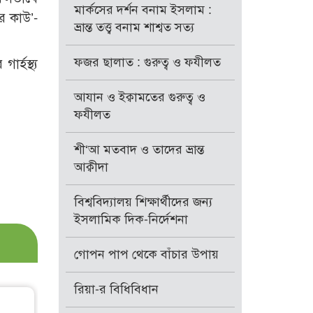
মার্কসের দর্শন বনাম ইসলাম :
র কাউ’-
ভ্রান্ত তত্ত্ব বনাম শাশ্বত সত্য
ফজর ছালাত : গুরুত্ব ও ফযীলত
র্হস্থ্য
আযান ও ইক্বামতের গুরুত্ব ও
ফযীলত
শী‘আ মতবাদ ও তাদের ভ্রান্ত
আক্বীদা
বিশ্ববিদ্যালয় শিক্ষার্থীদের জন্য
ইসলামিক দিক-নির্দেশনা
গোপন পাপ থেকে বাঁচার উপায়
রিয়া-র বিধিবিধান