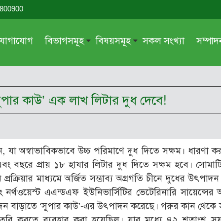
-800900
যোগাযোগ
বিভাগসমূহ
বিষয়সমূহ
সকল সংখ্যা
সম্পা
সম্পাদকীয়
জায়েয-নাজায়েয
গ্রন্থ পর্যালোচনা
আক্বীদা বা বিশ্বাস
‘সুপার কাউ’ এক লাখ লিটার দুধ দেবে!
দরসে কুরআন
শিক্ষা ও সংস্কৃতি
দরসে হাদীছ
নারী সমাজ
প্রবন্ধ সমুহ
আত্মশুদ্ধি
ন, যা অস্বাভাবিকভাবে উচ্চ পরিমাণে দুধ দিতে সক্ষম। ধারণা কর
সাময়িক প্রসঙ্গ
পরকাল
বং বছরে প্রায় ১৮ হাযার লিটার দুধ দিতে সক্ষম হবে। সোমা
সময়ের ভাবনা
নীতি-নৈতিকতা
ন প্রক্রিয়ার মাধ্যমে অর্জিত সম্ভাব্য অগ্রগতি চীনে দুধের উৎপাদ
নর্থওয়েস্ট এএন্ডএফ ইউনিভার্সিটির ভেটেরিনারি সায়েন্সের 
মহিলা অঙ্গন
তারবিয়াত
ৎপাদন বাড়াতে ‘সুপার কাউ’-এর উৎপাদন করেছে। গরুর কান থেকে 
আরও
আরও
্যাচ তৈরি করতে ব্যবহার করা হয়েছিল। যার মধ্যে ৪২ শতাংশ 