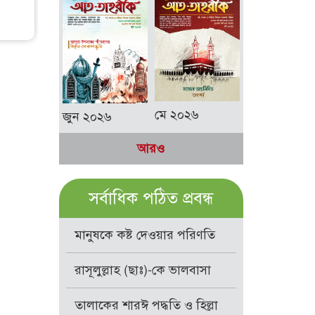
মে ২০২৬
জুন ২০২৬
আরও
সর্বাধিক পঠিত প্রবন্ধ
মানুষকে কষ্ট দেওয়ার পরিণতি
রাসূলুল্লাহ (ছাঃ)-কে ভালবাসা
তালাকের শারঈ পদ্ধতি ও হিল্লা