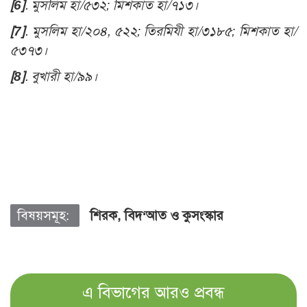
[6]
. মুসলিম হা/৫৩২; মিশকাত হা/৭১৩।
[7]
. মুসলিম হা/২০৪, ৫২২; তিরমিযী হা/৩১৮৫; মিশকাত হা/
৫৩৭৩।
[8]
. বুখারী হা/৯৯।
বিষয়সমূহ:
শিরক, বিদ‘আত ও কুসংস্কার
এ বিভাগের আরও প্রবন্ধ