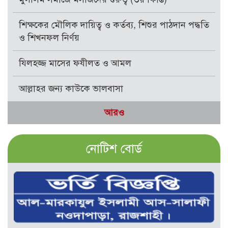
শিক্ষকের মৌলিক দায়িত্ব ও কর্তব্য, শিশুর পাঠদান পদ্ধতি
ও শিখনফল নির্ণয়
যিলহজ্জ মাসের ফযীলত ও আমল
আল্লাহর জন্য কাউকে ভালবাসা
আরও
নোটিশ বোর্ড