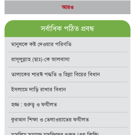
আরও
সর্বাধিক পঠিত প্রবন্ধ
মানুষকে কষ্ট দেওয়ার পরিণতি
রাসূলুল্লাহ (ছাঃ)-কে ভালবাসা
তালাকের শারঈ পদ্ধতি ও হিল্লা বিয়ের বিধান
ইসলামে দাড়ি রাখার বিধান
হজ্জ : গুরুত্ব ও ফযীলত
কুরআন শিক্ষা ও তেলাওয়াতের ফযীলত
মুসলিম সমাজে মসজিদের গুরুত্ব (৩য় কিস্তি)