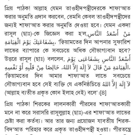
প্রিয় পাঠক! আল্লাহ যেমন তাওহীদপন্থীদেরকে শাফা‘আত
করার অনুমতি প্রদান করবেন, তেমনি কেবল তাওহীদপন্থীদের
জন্যই শাফা‘আত করার অনুমতি দেওয়া হবে। যেমন একদা
রাসূল (ছাঃ)-কে জিজ্ঞেস করা হ’ল,مَنْ أَسْعَدُ النَّاسِ
بِشَفَاعَتِكَ يَوْمَ الْقِيَامَةِ، ‘ক্বিয়ামতের দিন আপনার সুফারিশ
লাভের ব্যাপারে কে সবচেয়ে অধিক সৌভাগ্যবান হবে?
উত্তরে রাসূল (ছাঃ) বললেন, أَسْعَدُ النَّاسِ بِشَفَاعَتِى يَوْمَ
الْقِيَامَةِ مَنْ قَالَ لاَ إِلَهَ إِلاَّ اللهُ، خَالِصًا مِنْ قَلْبِهِ أَوْ نَفْسِهِ،
‘ক্বিয়ামতের দিন আমার শাফা‘আত লাভে সবচেয়ে
সৌভাগ্যবান হবে সেই ব্যক্তি যে একনিষ্ঠচিত্তে لآ إِلَهَ إِلاَّ اللهُ
(আল্লাহ ব্যতীত প্রকৃত কোন ইলাহ নেই) বলে’।
[8]
প্রিয় পাঠক! শিরকের লালনকারী পীরদের শাফা‘আতকারী
মনে না করে সরাসরি রাসূলুল্লাহ (ছাঃ)-এর শাফা‘আত লাভের
চেষ্টা করা কর্তব্য। আর তার জন্য প্রয়োজন যাবতীয় শিরক-
বিদ‘আত পরিহার করে প্রকৃত তাওহীদপন্থী হওয়া। পীরতন্ত্রে