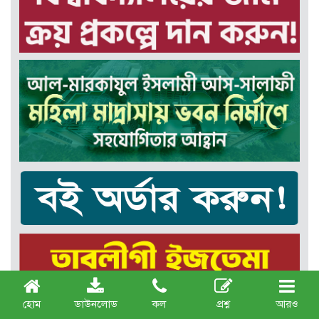
হোম
ডাউনলোড
কল
প্রশ্ন
আরও