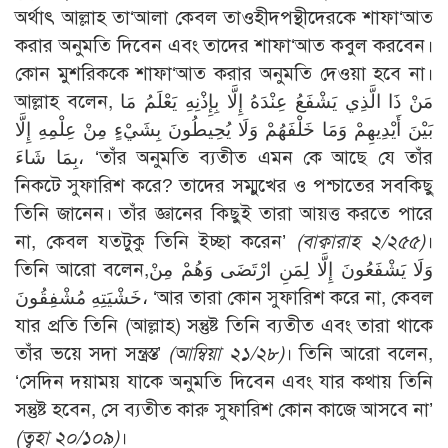
অর্থাৎ আল্লাহ তা‘আলা কেবল তাওহীদপন্থীদেরকে শাফা‘আত
করার অনুমতি দিবেন এবং তাদের শাফা‘আত কবুল করবেন।
কোন মুশরিককে শাফা‘আত করার অনুমতি দেওয়া হবে না।
আল্লাহ বলেন, مَنْ ذَا الَّذِي يَشْفَعُ عِنْدَهُ إِلَّا بِإِذْنِهِ يَعْلَمُ مَا
بَيْنَ أَيْدِيهِمْ وَمَا خَلْفَهُمْ وَلَا يُحِيطُونَ بِشَيْءٍ مِنْ عِلْمِهِ إِلَّا
بِمَا شَاءَ، ‘তাঁর অনুমতি ব্যতীত এমন কে আছে যে তাঁর
নিকটে সুফারিশ করে? তাদের সম্মুখের ও পশ্চাতের সবকিছু
তিনি জানেন। তাঁর জ্ঞানের কিছুই তারা আয়ত্ত করতে পারে
না, কেবল যতটুকু তিনি ইচ্ছা করেন’
(বাক্বারাহ ২/২৫৫)
।
তিনি আরো বলেন,وَلَا يَشْفَعُونَ إِلَّا لِمَنِ ارْتَضَى وَهُمْ مِنْ
خَشْيَتِهِ مُشْفِقُونَ، ‘আর তারা কোন সুফারিশ করে না, কেবল
যার প্রতি তিনি (আল্লাহ) সন্তুষ্ট তিনি ব্যতীত এবং তারা থাকে
তাঁর ভয়ে সদা সন্ত্রস্ত’
(আম্বিয়া ২১/২৮)
। তিনি আরো বলেন,
‘সেদিন দয়াময় যাকে অনুমতি দিবেন এবং যার কথায় তিনি
সন্তুষ্ট হবেন, সে ব্যতীত কারু সুফারিশ কোন কাজে আসবে না’
(ত্বহা ২০/১০৯)
।