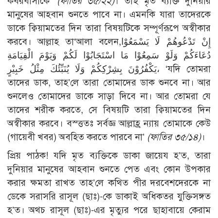
কবরবাসীকে’
(ফাতির ৩৫/২২)
। তাই মৃত ব্যক্তি দুনিয়ার
মানুষের আহবান শুনতে পাবে না। এমনকি যারা তাদেরকে
ডাকে ক্বিয়ামতের দিন তারা বিষয়টিকে সম্পূর্ণরূপে অস্বীকার
করবে। আল্লাহ তা‘আলা বলেন,إِنْ تَدْعُوهُمْ لَا يَسْمَعُوْا
دُعَاءَكُمْ وَلَوْ سَمِعُوْا مَا اسْتَجَابُوْا لَكُمْ وَيَوْمَ الْقِيَامَةِ
يَكْفُرُوْنَ بِشِرْكِكُمْ وَلَا يُنَبِّئُكَ مِثْلُ خَبِيْرٍ، ‘যদি তোমরা
তাদের ডাক, তাহ’লে তারা তোমাদের ডাক শুনবে না। আর
শুনলেও তোমাদের ডাকে সাড়া দিবে না। আর তোমরা যে
তাদের শরীক করতে, সে বিষয়টি তারা ক্বিয়ামতের দিন
অস্বীকার করবে। বস্ত্ততঃ সর্বজ্ঞ আল্লাহ্র ন্যায় তোমাকে কেউ
(গায়েবী খবর) অবহিত করতে পারবে না’
(ফাতির ৩৫/১৪)
।
প্রিয় পাঠক! যদি মৃত ব্যক্তিকে ডাকা জায়েয হ’ত, তারা
দুনিয়ার মানুষের আহবান শুনতে পেত এবং কোন উপকার
করার ক্ষমতা রাখত তাহ’লে কথিত পীর দরবেশদেরকে না
ডেকে সরাসরি রাসূল (ছাঃ)-কে ডাকাই অধিকতর যুক্তিসঙ্গত
হ’ত। অথচ রাসূল (ছাঃ)-এর মৃত্যুর পরে ছাহাবায়ে কেরাম