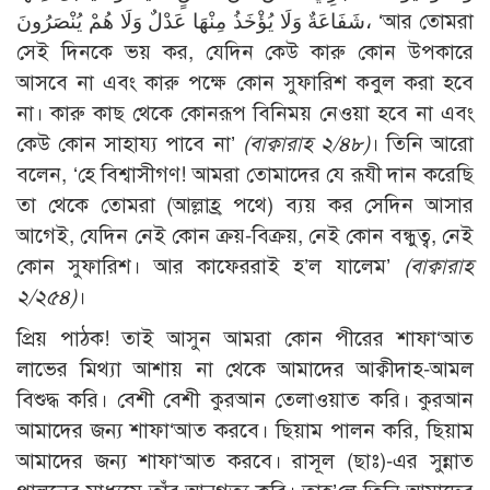
شَفَاعَةٌ وَلَا يُؤْخَذُ مِنْهَا عَدْلٌ وَلَا هُمْ يُنْصَرُونَ، ‘আর তোমরা
সেই দিনকে ভয় কর, যেদিন কেউ কারু কোন উপকারে
আসবে না এবং কারু পক্ষে কোন সুফারিশ কবুল করা হবে
না। কারু কাছ থেকে কোনরূপ বিনিময় নেওয়া হবে না এবং
কেউ কোন সাহায্য পাবে না’
(বাক্বারাহ ২/৪৮)
। তিনি আরো
বলেন, ‘হে বিশ্বাসীগণ! আমরা তোমাদের যে রূযী দান করেছি
তা থেকে তোমরা (আল্লাহ্র পথে) ব্যয় কর সেদিন আসার
আগেই, যেদিন নেই কোন ক্রয়-বিক্রয়, নেই কোন বন্ধুত্ব, নেই
কোন সুফারিশ। আর কাফেররাই হ’ল যালেম’
(বাক্বারাহ
২/২৫৪)
।
প্রিয় পাঠক! তাই আসুন আমরা কোন পীরের শাফা‘আত
লাভের মিথ্যা আশায় না থেকে আমাদের আক্বীদাহ-আমল
বিশুদ্ধ করি। বেশী বেশী কুরআন তেলাওয়াত করি। কুরআন
আমাদের জন্য শাফা‘আত করবে। ছিয়াম পালন করি, ছিয়াম
আমাদের জন্য শাফা‘আত করবে। রাসূল (ছাঃ)-এর সুন্নাত