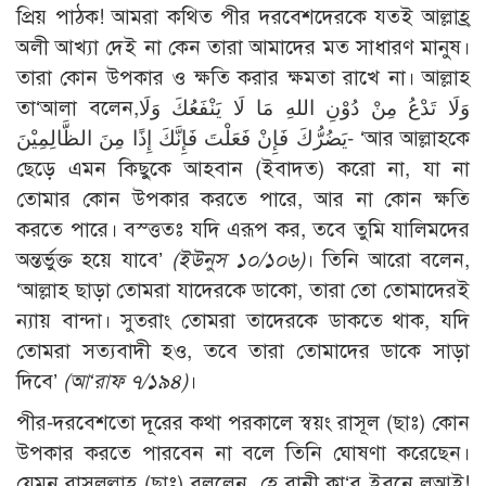
প্রিয় পাঠক! আমরা কথিত পীর দরবেশদেরকে যতই আল্লাহ্র
অলী আখ্যা দেই না কেন তারা আমাদের মত সাধারণ মানুষ।
তারা কোন উপকার ও ক্ষতি করার ক্ষমতা রাখে না। আল্লাহ
তা‘আলা বলেন,وَلَا تَدْعُ مِنْ دُوْنِ اللهِ مَا لَا يَنْفَعُكَ وَلَا
يَضُرُّكَ فَإِنْ فَعَلْتَ فَإِنَّكَ إِذًا مِنَ الظَّالِمِيْنَ- ‘আর আল্লাহকে
ছেড়ে এমন কিছুকে আহবান (ইবাদত) করো না, যা না
তোমার কোন উপকার করতে পারে, আর না কোন ক্ষতি
করতে পারে। বস্ত্ততঃ যদি এরূপ কর, তবে তুমি যালিমদের
অন্তর্ভুক্ত হয়ে যাবে’
(ইউনুস ১০/১০৬)
। তিনি আরো বলেন,
‘আল্লাহ ছাড়া তোমরা যাদেরকে ডাকো, তারা তো তোমাদেরই
ন্যায় বান্দা। সুতরাং তোমরা তাদেরকে ডাকতে থাক, যদি
তোমরা সত্যবাদী হও, তবে তারা তোমাদের ডাকে সাড়া
দিবে’
(আ‘রাফ ৭/১৯৪)
।
পীর-দরবেশতো দূরের কথা পরকালে স্বয়ং রাসূল (ছাঃ) কোন
উপকার করতে পারবেন না বলে তিনি ঘোষণা করেছেন।
যেমন রাসূলুল্লাহ (ছাঃ) বললেন, হে বানী কা‘ব ইবনে লুআই!