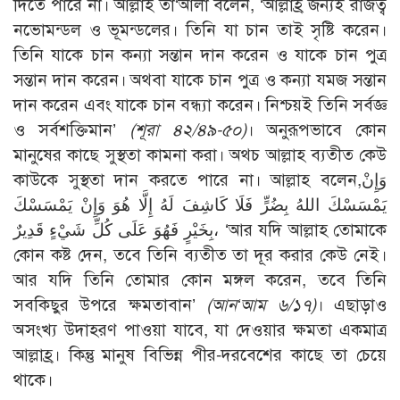
দিতে পারে না। আল্লাহ তা‘আলা বলেন, ‘আল্লাহ্র জন্যই রাজত্ব
নভোমন্ডল ও ভূমন্ডলের। তিনি যা চান তাই সৃষ্টি করেন।
তিনি যাকে চান কন্যা সন্তান দান করেন ও যাকে চান পুত্র
সন্তান দান করেন। অথবা যাকে চান পুত্র ও কন্যা যমজ সন্তান
দান করেন এবং যাকে চান বন্ধ্যা করেন। নিশ্চয়ই তিনি সর্বজ্ঞ
ও সর্বশক্তিমান’
(শূরা ৪২/৪৯-৫০)
। অনুরূপভাবে কোন
মানুষের কাছে সুস্থতা কামনা করা। অথচ আল্লাহ ব্যতীত কেউ
কাউকে সুস্থতা দান করতে পারে না। আল্লাহ বলেন,وَإِنْ
يَمْسَسْكَ اللهُ بِضُرٍّ فَلَا كَاشِفَ لَهُ إِلَّا هُوَ وَإِنْ يَمْسَسْكَ
بِخَيْرٍ فَهُوَ عَلَى كُلِّ شَيْءٍ قَدِيرٌ، ‘আর যদি আল্লাহ তোমাকে
কোন কষ্ট দেন, তবে তিনি ব্যতীত তা দূর করার কেউ নেই।
আর যদি তিনি তোমার কোন মঙ্গল করেন, তবে তিনি
সবকিছুর উপরে ক্ষমতাবান’
(আন‘আম ৬/১৭)
। এছাড়াও
অসংখ্য উদাহরণ পাওয়া যাবে, যা দেওয়ার ক্ষমতা একমাত্র
আল্লাহ্র। কিন্তু মানুষ বিভিন্ন পীর-দরবেশের কাছে তা চেয়ে
থাকে।