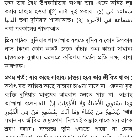
জন্য তার বৈধ উপকারিতার অথবা তার থেকে অনিষ্ঠ দূর
করার মাধ্যম হওয়া’।
[2]
এটা দুই প্রকার। (১) شفاعة في
الدنيا তথা দুনিয়ার শাফা‘আত। (২) شفاعة في الآخرة،
তথা পরকালের শাফা‘আত।
প্রিয় পাঠক! দুনিয়ার শাফা‘আত বলতে দুনিয়ায় কোন উপকার
লাভ কিংবা কোন অনিষ্ট থেকে বাঁচার জন্য কারো সাহায্য
চাওয়াকে বুঝায়। এক্ষেত্রে কতিপয় শর্তের প্রতি লক্ষ্য রাখা
আবশ্যক।
প্রথম শর্ত : যার কাছে সাহায্য চাওয়া হবে তার জীবিত থাকা :
অর্থাৎ মৃত ব্যক্তির কাছে সাহায্য চাওয়া যাবে না। কেননা মৃত
ব্যক্তি দুনিয়ার মানুষের আহবান শুনতে পায় না। আল্লাহ
তা‘আলা বলেন,وَمَا يَسْتَوِي الْأَحْيَاءُ وَلَا الْأَمْوَاتُ إِنَّ اللهَ
يُسْمِعُ مَنْ يَشَاءُ وَمَا أَنْتَ بِمُسْمِعٍ مَنْ فِي الْقُبُورِ، ‘আর
সমান নয় জীবিত ও মৃতগণ। নিশ্চয়ই আল্লাহ যাকে চান তাকে
শ্রবণ করান। বস্ত্ততঃ তুমি শুনাতে পারো না কোন