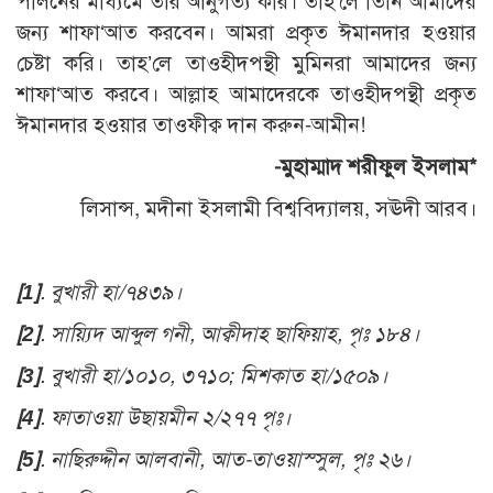
পালনের মাধ্যমে তাঁর আনুগত্য করি। তাহ’লে তিনি আমাদের
জন্য শাফা‘আত করবেন। আমরা প্রকৃত ঈমানদার হওয়ার
চেষ্টা করি। তাহ’লে তাওহীদপন্থী মুমিনরা আমাদের জন্য
শাফা‘আত করবে। আল্লাহ আমাদেরকে তাওহীদপন্থী প্রকৃত
ঈমানদার হওয়ার তাওফীক্ব দান করুন-আমীন!
-মুহাম্মাদ শরীফুল ইসলাম*
লিসান্স, মদীনা ইসলামী বিশ্ববিদ্যালয়, সঊদী আরব।
[1]
. বুখারী হা/৭৪৩৯।
[2]
. সায়্যিদ আব্দুল গনী, আক্বীদাহ ছাফিয়াহ, পৃঃ ১৮৪।
[3]
. বুখারী হা/১০১০, ৩৭১০; মিশকাত হা/১৫০৯।
[4]
. ফাতাওয়া উছায়মীন ২/২৭৭ পৃঃ।
[5]
. নাছিরুদ্দীন আলবানী, আত-তাওয়াস্সুল, পৃঃ ২৬।