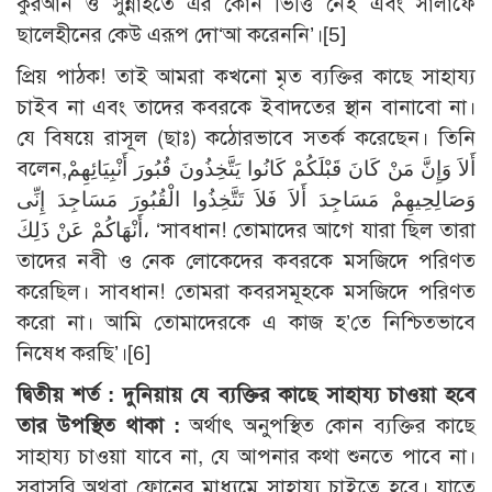
কুরআন ও সুন্নাহতে এর কোন ভিত্তি নেই এবং সালাফে
ছালেহীনের কেউ এরূপ দো‘আ করেননি’।
[5]
প্রিয় পাঠক! তাই আমরা কখনো মৃত ব্যক্তির কাছে সাহায্য
চাইব না এবং তাদের কবরকে ইবাদতের স্থান বানাবো না।
যে বিষয়ে রাসূল (ছাঃ) কঠোরভাবে সতর্ক করেছেন। তিনি
বলেন,أَلاَ وَإِنَّ مَنْ كَانَ قَبْلَكُمْ كَانُوا يَتَّخِذُونَ قُبُورَ أَنْبِيَائِهِمْ
وَصَالِحِيهِمْ مَسَاجِدَ أَلاَ فَلاَ تَتَّخِذُوا الْقُبُورَ مَسَاجِدَ إِنِّى
أَنْهَاكُمْ عَنْ ذَلِكَ، ‘সাবধান! তোমাদের আগে যারা ছিল তারা
তাদের নবী ও নেক লোকেদের কবরকে মসজিদে পরিণত
করেছিল। সাবধান! তোমরা কবরসমূহকে মসজিদে পরিণত
করো না। আমি তোমাদেরকে এ কাজ হ’তে নিশ্চিতভাবে
নিষেধ করছি’।
[6]
দ্বিতীয় শর্ত : দুনিয়ায় যে ব্যক্তির কাছে সাহায্য চাওয়া হবে
তার উপস্থিত থাকা :
অর্থাৎ অনুপস্থিত কোন ব্যক্তির কাছে
সাহায্য চাওয়া যাবে না, যে আপনার কথা শুনতে পাবে না।
সরাসরি অথবা ফোনের মাধ্যমে সাহায্য চাইতে হবে। যাতে