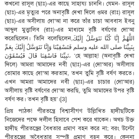
কখনো রাসূল (ছাঃ)-এর কাছে সাহায্য চাননি। যেমন- রাসূল
(ছাঃ)-এর মৃত্যুর পরে অনাবৃষ্টি দেখা দিলে ওমর (রাঃ) রাসূল
(ছাঃ)-এর অসীলায় দো‘আ না করে তাঁর চাচা আববাস ইবনু
আব্দুল মুত্ত্বালিব (রাঃ)-এর মাধ্যমে বৃষ্টি বর্ষণের দো‘আ
করেছিলেন। তিনি বলেছিলেন,اللَّهُمَّ إِنَّا كُنَّا نَتَوَسَّلُ إِلَيْكَ
بِنَبِيِّنَا صلى الله عليه وسلم فَتَسْقِيْنَا وَإِنَّا نَتَوَسَّلُ إِلَيْكَ بِعَمِّ
نَبِيِّنَا فَاسْقِنَا قَالَ فَيُسْقَوْنَ، ‘হে আল্লাহ! (অনাবৃষ্টি দেখা
দিলে) আমরা আমাদের নবী (ছাঃ)-এর (দো‘আর) অসীলায়
তোমার কাছে দো‘আ করতাম, তখন তুমি বৃষ্টি বর্ষণ করতে।
এখন আমরা আমাদের নবী (ছাঃ)-এর চাচার (দো‘আর)
অসীলায় বৃষ্টি বর্ষণের দো‘আ করছি, তুমি আমাদের উপর বৃষ্টি
বর্ষণ কর। তখন বৃষ্টি হয়’।
[3]
প্রিয় পাঠক! পীরতন্ত্রে বিশ্বাসীগণ উল্লিখিত হাদীছটিকে
নিজেদের পক্ষে দলীল হিসাবে পেশ করে থাকেন। অথচ উক্ত
হাদীছ পীরতন্ত্রের বৈধতার প্রমাণ বহন করে না; বরং উল্টো
পীরতন্ত্রের অবৈধতার সুস্পষ্ট প্রমাণ বহন করে। কেননা