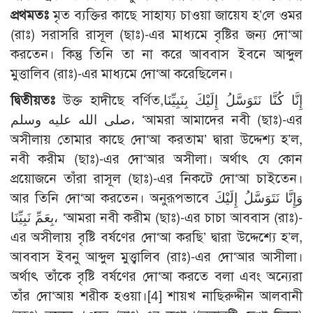
প্রথমতঃ
মৃত ব্যক্তির কাছে সাহায্য চাওয়া জায়েয হ’লে ওমর
(রাঃ) সরাসরি রাসূল (ছাঃ)-এর মাধ্যমে বৃষ্টির জন্য দো‘আ
করতেন। কিন্তু তিনি তা না করে আববাস ইবনে আব্দুল
মুত্তালিব (রাঃ)-এর মাধ্যমে দো‘আ করেছিলেন।
দ্বিতীয়তঃ
উক্ত হাদীছে বর্ণিত,إِنَّا كُنَّا نَتَوَسَّلُ إِلَيْكَ بِنَبِيِّنَا
صلى الله عليه وسلم، ‘আমরা আমাদের নবী (ছাঃ)-এর
অসীলায় তোমার কাছে দো‘আ করতাম’ দ্বারা উদ্দেশ্য হ’ল,
নবী করীম (ছাঃ)-এর দো‘আর অসীলা। অর্থাৎ যে কোন
প্রয়োজনে তাঁরা রাসূল (ছাঃ)-এর নিকটে দো‘আ চাইতেন।
আর তিনি দো‘আ করতেন। অনুরূপভাবে وَإِنَّا نَتَوَسَّلُ إِلَيْكَ
بِعَمِّ نَبِيِّنَا، ‘আমরা নবী করীম (ছাঃ)-এর চাচা আববাস (রাঃ)-
এর অসীলায় বৃষ্টি বর্ষণের দো‘আ করছি’ দ্বারা উদ্দেশ্যে হ’ল,
আববাস ইবনু আব্দুল মুত্ত্বালিব (রাঃ)-এর দো‘আর আসীলা।
অর্থাৎ তাঁকে বৃষ্টি বর্ষণের দো‘আ করতে বলা এবং অন্যেরা
তাঁর দো‘আয় শরীক হওয়া।
[4]
শায়খ নাছিরুদ্দীন আলবানী