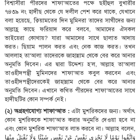
বিশ্বাসীরা পীরদের শাফা‘আতের পক্ষে ছহীহুল বুখারীর
৭৪৩৯ নং হাদীছ থেকে যে দলীল পেশ করে থাকে, যেখানে
বলা হয়েছে, ক্বিয়ামতের দিন মুমিনরা তাদের সাথীদের জন্য
আল্লাহ্র কাছে ফরিয়াদ করে বলবে, আমাদের ঐসকল
ভাইয়েরা কোথায়? যারা আমাদের সাথে ছালাত আদায়
করত। ছিয়াম পালন করত এবং নেক কাজ করত। তখন
আললাহ তা‘আলা তাদেরকে জাহান্নাম থেকে বের করে আনার
অনুমতি দিবেন। এর দ্বারা উদ্দেশ্য হ’ল, আল্লাহ তা‘আলা
তাওহীদপন্থী মুমিনদের শাফা‘আত কবুল করবেন এবং
তাওহীদপন্থীদেরকেই জাহান্নাম থেকে বের করে আনার
অনুমতি দিবেন। এখানে কথিত পীরদের শাফা‘আতের সাথে
হাদীছটির কোন সম্পর্ক নেই।
(২) অগ্রহণযোগ্য শাফা‘আত :
এটা মুশরিকদের জন্য। অর্থাৎ
কোন মুশরিককে শাফা‘আত করার অনুমতি দেওয়া হবে না
এবং কোন মুশরিক শাফা‘আত লাভ করবে না। আল্লাহ বলেন,
وَاتَّقُوا يَوْمًا لَا تَجْزِي نَفْسٌ عَنْ نَفْسٍ شَيْئًا وَلَا يُقْبَلُ مِنْهَا