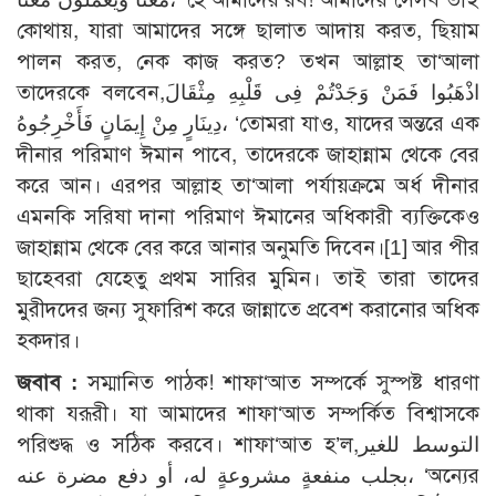
কোথায়, যারা আমাদের সঙ্গে ছালাত আদায় করত, ছিয়াম
পালন করত, নেক কাজ করত? তখন আল্লাহ তা‘আলা
তাদেরকে বলবেন,اذْهَبُوا فَمَنْ وَجَدْتُمْ فِى قَلْبِهِ مِثْقَالَ
دِينَارٍ مِنْ إِيمَانٍ فَأَخْرِجُوهُ، ‘তোমরা যাও, যাদের অন্তরে এক
দীনার পরিমাণ ঈমান পাবে, তাদেরকে জাহান্নাম থেকে বের
করে আন। এরপর আল্লাহ তা‘আলা পর্যায়ক্রমে অর্ধ দীনার
এমনকি সরিষা দানা পরিমাণ ঈমানের অধিকারী ব্যক্তিকেও
জাহান্নাম থেকে বের করে আনার অনুমতি দিবেন।
[1]
আর পীর
ছাহেবরা যেহেতু প্রথম সারির মুমিন। তাই তারা তাদের
মুরীদদের জন্য সুফারিশ করে জান্নাতে প্রবেশ করানোর অধিক
হকদার।
জবাব :
সম্মানিত পাঠক! শাফা‘আত সম্পর্কে সুস্পষ্ট ধারণা
থাকা যরূরী। যা আমাদের শাফা‘আত সম্পর্কিত বিশ্বাসকে
পরিশুদ্ধ ও সঠিক করবে। শাফা‘আত হ’ল,التوسط للغير
بجلب منفعةٍ مشروعةٍ له، أو دفع مضرة عنه، ‘অন্যের