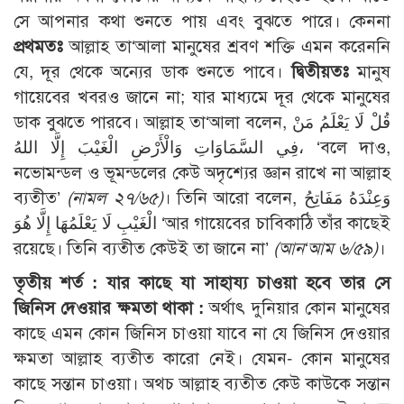
সে আপনার কথা শুনতে পায় এবং বুঝতে পারে। কেননা
প্রথমতঃ
আল্লাহ তা‘আলা মানুষের শ্রবণ শক্তি এমন করেননি
যে, দূর থেকে অন্যের ডাক শুনতে পাবে।
দ্বিতীয়তঃ
মানুষ
গায়েবের খবরও জানে না; যার মাধ্যমে দূর থেকে মানুষের
ডাক বুঝতে পারবে। আল্লাহ তা‘আলা বলেন, قُلْ لَا يَعْلَمُ مَنْ
فِي السَّمَاوَاتِ وَالْأَرْضِ الْغَيْبَ إِلَّا اللهُ، ‘বলে দাও,
নভোমন্ডল ও ভূমন্ডলের কেউ অদৃশ্যের জ্ঞান রাখে না আল্লাহ
ব্যতীত’
(নামল ২৭/৬৫)
। তিনি আরো বলেন, وَعِنْدَهُ مَفَاتِحُ
الْغَيْبِ لَا يَعْلَمُهَا إِلَّا هُوَ ‘আর গায়েবের চাবিকাঠি তাঁর কাছেই
রয়েছে। তিনি ব্যতীত কেউই তা জানে না’
(আন‘আম ৬/৫৯)
।
তৃতীয় শর্ত : যার কাছে যা সাহায্য চাওয়া হবে তার সে
জিনিস দেওয়ার ক্ষমতা থাকা :
অর্থাৎ দুনিয়ার কোন মানুষের
কাছে এমন কোন জিনিস চাওয়া যাবে না যে জিনিস দেওয়ার
ক্ষমতা আল্লাহ ব্যতীত কারো নেই। যেমন- কোন মানুষের
কাছে সন্তান চাওয়া। অথচ আল্লাহ ব্যতীত কেউ কাউকে সন্তান