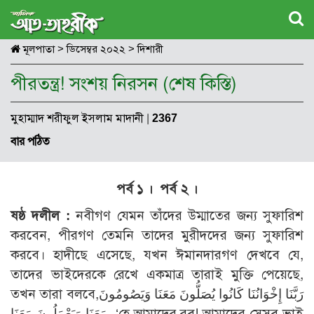
মূলপাতা
>
ডিসেম্বর ২০২২
>
দিশারী
পীরতন্ত্র! সংশয় নিরসন (শেষ কিস্তি)
মুহাম্মাদ শরীফুল ইসলাম মাদানী
|
2367
বার পঠিত
পর্ব ১
।
পর্ব ২
।
ষষ্ঠ দলীল :
নবীগণ যেমন তাঁদের উম্মাতের জন্য সুফারিশ
করবেন, পীরগণ তেমনি তাদের মুরীদদের জন্য সুফারিশ
করবে। হাদীছে এসেছে, যখন ঈমানদারগণ দেখবে যে,
তাদের ভাইদেরকে রেখে একমাত্র তারাই মুক্তি পেয়েছে,
তখন তারা বলবে,رَبَّنَا إِخْوَانُنَا كَانُوا يُصَلُّونَ مَعَنَا وَيَصُومُونَ
مَعَنَا وَيَعْمَلُونَ مَعَنَا، ‘হে আমাদের রব! আমাদের সেসব ভাই