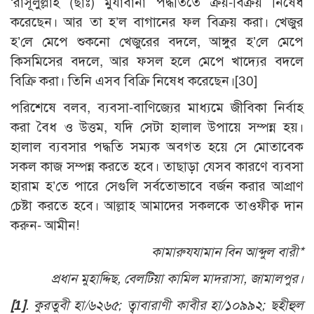
‘রাসূলুল্লাহ (ছাঃ) মুযাবানা পদ্ধতিতে ক্রয়-বিক্রয় নিষেধ
করেছেন। আর তা হ’ল বাগানের ফল বিক্রয় করা। খেজুর
হ’লে মেপে শুকনো খেজুরের বদলে, আঙ্গুর হ’লে মেপে
কিসমিসের বদলে, আর ফসল হলে মেপে খাদ্যের বদলে
বিক্রি করা। তিনি এসব বিক্রি নিষেধ করেছেন।
[30]
পরিশেষে বলব, ব্যবসা-বাণিজ্যের মাধ্যমে জীবিকা নির্বাহ
করা বৈধ ও উত্তম, যদি সেটা হালাল উপায়ে সম্পন্ন হয়।
হালাল ব্যবসার পদ্ধতি সম্যক অবগত হয়ে সে মোতাবেক
সকল কাজ সম্পন্ন করতে হবে। তাছাড়া যেসব কারণে ব্যবসা
হারাম হ’তে পারে সেগুলি সর্বতোভাবে বর্জন করার আপ্রাণ
চেষ্টা করতে হবে। আল্লাহ আমাদের সকলকে তাওফীক্ব দান
করুন- আমীন!
কামারুযযামান বিন আব্দুল বারী*
প্রধান মুহাদ্দিছ, বেলটিয়া কামিল মাদরাসা, জামালপুর।
[1]
. কুরতুবী হা/৬২৬৫; ত্বাবারাণী কাবীর হা/১০৯৯২; ছহীহুল