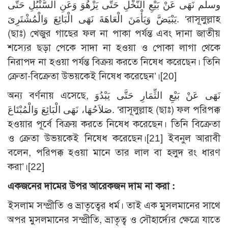
وسلم نَهَى عَنْ بَيْعِ النَّخْلِ حَتَّى يَزْهُوَ وَعَنِ السُّنْبُلِ حَتَّى
يَبْيَضَّ وَيَأْمَنَ الْعَاهَةَ نَهَى الْبَائِعَ وَالْمُشْتَرِىَ. ‘রাসূলুল্লাহ
(ছাঃ) খেজুর গাছের ফল না পাকা পর্যন্ত এবং দানা জাতীয়
শস্যের ছড়া পেকে সাদা না হওয়া ও পোকা লাগা থেকে
নিরাপদ না হওয়া পর্যন্ত বিক্রয় করতে নিষেধ করেছেন। তিনি
ক্রেতা-বিক্রেতা উভয়কেই নিষেধ করেছেন’।
[20]
অন্য বর্ণনায় এসেছে, نَهَى عَنْ بَيْعِ الثِّمَارِ حَتَّى يَبْدُوَ
صَلاَحُهَا، نَهَى الْبَائِعَ وَالْمُبْتَاعَ. ‘রাসূলুল্লাহ (ছাঃ) ফল পরিপক্ক
হওয়ার পূর্বে বিক্রয় করতে নিষেধ করেছেন। তিনি বিক্রেতা
ও ক্রেতা উভয়কেই নিষেধ করেছেন।
[21]
ইবনুল আরাবী
বলেন, পরিপক্ক হওয়া মানে তার লাল বা হলুদ রং ধারণ
করা’।
[22]
একজনের দামের উপর আরেকজন দাম না করা :
ইসলাম সম্প্রীতি ও ভ্রাতৃত্বের ধর্ম। তাই এক মুসলমানের সাথে
অপর মুসলমানের সম্প্রীতি, ভ্রাতৃত্ব ও সৌহার্দ্যের ক্ষেত্রে যাতে