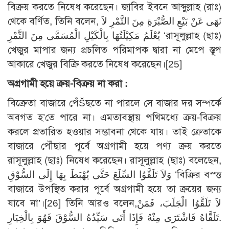
বিক্রয় করতে নিষেধ করেছেন। জাবির ইবনে আব্দুল্লাহ (রাঃ)
থেকে বর্ণিত, তিনি বলেন, نَهَى عَنْ بَيْعِ الصُّبْرَةِ مِنَ التَّمْرِ لاَ
يُعْلَمُ مَكِيْلَتُهَا بِالْكَيْلِ الْمُسَمَّى مِنَ التَّمْرِ ‘রাসূলুল্লাহ (ছাঃ)
খেজুর মাপার জন্য প্রচলিত পরিমাপক দ্বারা না মেপে স্তূপ
আকারে খেজুর বিক্রি করতে নিষেধ করেছেন।
[25]
অগ্রগামী হয়ে ক্রয়-বিক্রয় না করা :
বিক্রেতা বাজারে পেঁŠছতে না পারলে সে বাজার দর সম্পর্কে
অবগত হ’তে পারে না। এমতাবস্থায় পথিমধ্যে ক্রয়-বিক্রয়
করলে প্রতারিত হওয়ার সম্ভাবনা থেকে যায়। তাই ক্রেতাকে
বাজারে পৌঁছার পূর্বে অগ্রগামী হয়ে পণ্য ক্রয় করতে
রাসূলুল্লাহ (ছাঃ) নিষেধ করেছেন। রাসূলুল্লাহ (ছাঃ) বলেছেন,
وَلاَ تَلَقَّوُا السِّلَعَ حَتَّى يُهْبَطَ بِهَا إِلَى السُّوْقِ ‘বিক্রির বস্ত্ত
বাজারে উপস্থিত করার পূর্বে অগ্রগামী হয়ে তা ক্রয়ের জন্য
যাবে না’।
[26]
তিনি আরও বলেন,لاَ تَلَقَّوُا الْجَلَبَ، فَمَنْ
تَلَقَّاهُ فَاشْتَرَى مِنْهُ فَإِذَا أَتَى سَيِّدُهُ السُّوْقَ فَهُوَ بِالْخِيَارِ.