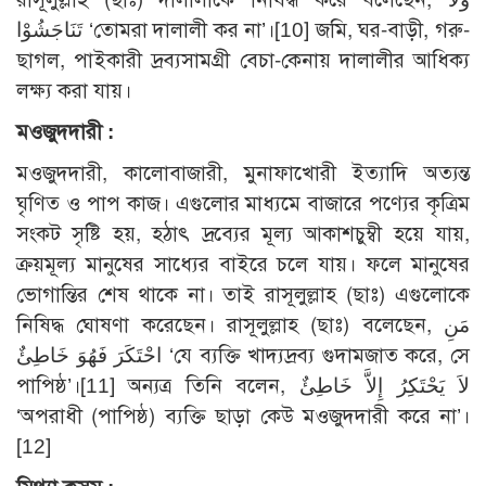
تَنَاجَشُوْا ‘তোমরা দালালী কর না’।
[10]
জমি, ঘর-বাড়ী, গরু-
ছাগল, পাইকারী দ্রব্যসামগ্রী বেচা-কেনায় দালালীর আধিক্য
লক্ষ্য করা যায়।
মওজুদদারী :
মওজুদদারী, কালোবাজারী, মুনাফাখোরী ইত্যাদি অত্যন্ত
ঘৃণিত ও পাপ কাজ। এগুলোর মাধ্যমে বাজারে পণ্যের কৃত্রিম
সংকট সৃষ্টি হয়, হঠাৎ দ্রব্যের মূল্য আকাশচুম্বী হয়ে যায়,
ক্রয়মূল্য মানুষের সাধ্যের বাইরে চলে যায়। ফলে মানুষের
ভোগান্তির শেষ থাকে না। তাই রাসূলুল্লাহ (ছাঃ) এগুলোকে
নিষিদ্ধ ঘোষণা করেছেন। রাসূলুল্লাহ (ছাঃ) বলেছেন, مَنِ
احْتَكَرَ فَهُوَ خَاطِئٌ ‘যে ব্যক্তি খাদ্যদ্রব্য গুদামজাত করে, সে
পাপিষ্ঠ’।
[11]
অন্যত্র তিনি বলেন, لاَ يَحْتَكِرُ إِلاَّ خَاطِئٌ
‘অপরাধী (পাপিষ্ঠ) ব্যক্তি ছাড়া কেউ মওজুদদারী করে না’।
[12]