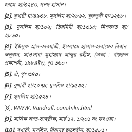
জামে‘ হা/৩২৪০, সনদ হাসান।
[2]
. বুখারী হা/৪৯৩৮; মুসলিম হা/২৮৬২; কুরতুবী হা/৬২৬৮।
[3]
. মুসলিম হা/১০২; তিরমিযী হা/১৩১৫; মিশকাত হা/
২৮৬০।
[4]
. ইউসুফ আল-কারযাভী, ইসলামে হালাল-হারামের বিধান,
অনুবাদ: মাওলানা মুহাম্মাদ আব্দুর রহীম, (ঢাকা : খায়রুন
প্রকাশনী, ১৯৮৪ইং), পৃঃ ৩৬০।
[5]
. ঐ, পৃঃ ৩৪০।
[6]
. বুখারী হা/২০৭৯; মুসলিম হা/১৫৩২।
[7]
. মুসলিম হা/১৫২৪।
[8]
.
WWW. Vandruff. com/mlm.html
[9]
. মাসিক আত-তাহরীক, মার্চ’১২, ১/২০১ নং ফৎওয়া।
[10]
. বুখারী, মুসলিম, রিয়াযুছ ছালেহীন, হা/১৫৮১।