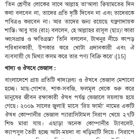
‘তিন শ্রেণীর লোকের সাথে আল্লাহ তা‘আলা ক্বিয়ামতের দিন
কথা বলবেন না, তাদের প্রতি দৃষ্টি দিবেন না এবং তাদেরকে
পবিত্রও করবেন না। আর তাদের জন্য রয়েছে যন্ত্রণাদায়ক
শাস্তি। আবু যার (রাঃ) বললেন, হে আল্লাহর রাসূল (ছাঃ)! কারা
ধ্বংসপ্রাপ্ত ও ক্ষতিগ্রস্ত? তিনি বললেন, টাখনুর নীচে কাপড়
পরিধানকারী, উপকার করে খোটা প্রদানকারী এবং ঐ
ব্যবসায়ী যে মিথ্যা কসম করে তার পণ্য বিক্রি করে’।
[15]
খাদ্য ও ঔষধে ভেজাল :
বাংলাদেশে প্রায় প্রতিটি খাদ্যদ্রব্য ও ঔষধে ভেজাল মেশানো
হচ্ছে। মাছ-গোশত, শাক-সবজি, ফলমূল থেকে শুরু করে
মানুষের জীবন রক্ষাকারী ঔষধ পর্যন্ত ভেজালে সয়লাভ হয়ে
গেছে। ২০০৯ সালের জুলাই মাসে ‘রিড ফার্মা’ নামের একটি
ঔষধ কোম্পানীর ভেজাল প্যারাসিটামল সিরাপ খেয়ে ২৭টি
শিশু মারা যায়। এছাড়া অনেক কোম্পানীর ট্যাবলেট,
ক্যাপসুল তৈরী হচ্ছে আটা-ময়দা বা খড়িমাটি দিয়ে। সিরাপে