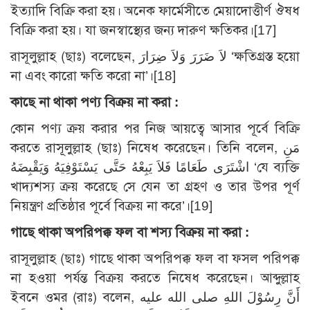
ইত্যাদি বিক্রি করা হয়। অনেক ফার্মেসীতে মেয়াদোত্তীর্ণ ঔষধ
বিক্রি করা হয়। যা জনস্বাস্থ্যের জন্য দারুণ ক্ষতিকর।
[17]
রাসূলুল্লাহ (ছাঃ) বলেছেন, لاَ ضَرَرَ وَلاَ ضِرَارَ ‘ক্ষতিগ্রস্ত হয়ো
না এবং কারো ক্ষতি করো না’।
[18]
কাছে না থাকা পণ্য বিক্রয় না করা :
কোন পণ্য ক্রয় করার পর নিজ আয়ত্বে আসার পূর্বে বিক্রি
করতে রাসূলুল্লাহ (ছাঃ) নিষেধ করেছেন। তিনি বলেন, مَنِ
اشْتَرَى طَعَامًا فَلاَ يَبِعْهُ حَتَّى يَسْتَوْفِيَهُ وَيَقْبِضَهُ ‘যে ব্যক্তি
খাদ্যশস্য ক্রয় করেছে সে যেন তা গ্রহণ ও তার উপর পূর্ণ
নিয়ন্ত্রণ প্রতিষ্ঠার পূর্বে বিক্রয় না করে’।
[19]
গাছে থাকা অপরিপক্ক ফল বা শস্য বিক্রয় না করা :
রাসূলুল্লাহ (ছাঃ) গাছে থাকা অপরিপক্ক ফল বা ফসল পরিপক্ক
না হওয়া পর্যন্ত বিক্রয় করতে নিষেধ করেছেন। আব্দুল্লাহ
ইবনে ওমর (রাঃ) বলেন, أَنَّ رِسُوْلَ اللهِ صلى الله عليه