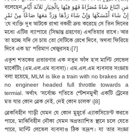
বলেছেন,مَنِ ابْتَاعَ شَاةً مُصَرَّاةً فَهُوَ فِيْهَا بِالْخِيَارِ ثَلاَثَةَ أَيَّامٍ
إِنْ شَاءَ أَمْسَكَهَا وَإِنْ شَاءَ رَدَّهَا وَرَدَّ مَعَهَا صَاعًا مِنْ تَمْرٍ
‘যে ব্যক্তি দুধ আটকে রাখা বকরী ক্রয় করেছে সে তিন দিনের
মধ্যে এটির ব্যাপারে (সিদ্ধান্ত গ্রহণের) এখতিয়ার রাখে। আর
তা হচ্ছে যদি সে চায় তো সেটিকে রেখে দিবে, অথবা ফিরিয়ে
দিবে এক ছা‘ পরিমাণ খেজুরসহ।
[7]
একুশ শতকের প্রতারণার এক নতুন ফাঁদ হ’ল মাল্টি লেভেল
মার্কেটিং (এম.এল.এম ব্যবসা)। এম.এল.এম ব্যবসার সংজ্ঞায়
বলা হয়েছে, MLM is like a train with no brakes and
no engineer headed full throttle towards a
termial. অর্থাৎ ‘সর্বোচ্চ গতিতে স্টেশনমুখী একটি ট্রেনের
মত যার কোন ব্রেক নেই, নেই কোন চালক’।
[8]
ব্রেকবিহীন গাড়ী যেমন যে কোন মুহূর্তে এ্যাকসিডেন্ট করতে
পারে, মাঝিবিহীন নৌকা যেমন অপ্রত্যাশিত স্থানে চলে যেতে
পারে, মাল্টি লেভেল ব্যবসাও ঠিক তদ্রূপ। যা তার সংজ্ঞা