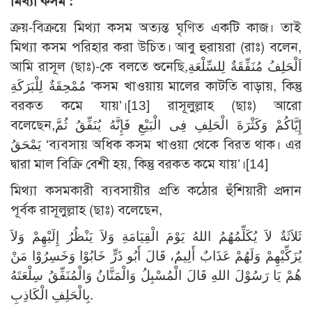
মিথ্যা কসম :
ক্রয়-বিক্রয়ে মিথ্যা কসম অত্যন্ত ঘৃণিত একটি কাজ। তাই
মিথ্যা কসম পরিহার করা উচিত। আবু হুরায়রা (রাঃ) বলেন,
আমি রাসূল (ছাঃ)-কে বলতে শুনেছি,اَلْحَلِفُ مُنَفِّقَةٌ لِلسِّلْعَةِ
مُمْحِقَةٌ لِلْبَرَكَةِ ‘কসম খাওয়ায় মালের কাটতি বাড়ায়, কিন্তু
বরকত কমে যায়’।
[13]
রাসূলুল্লাহ (ছাঃ) আরো
বলেছেন,إِيَّاكُمْ وَكَثْرَةَ الْحَلِفِ فِى الْبَيْعِ فَإِنَّهُ يُنَفِّقُ ثُمَّ
يَمْحَقُ ‘ব্যবসায় অধিক কসম খাওয়া থেকে বিরত থাক। এর
দ্বারা মাল বিক্রি বেশী হয়, কিন্তু বরকত কমে যায়’।
[14]
মিথ্যা কসমকারী ব্যবসায়ীর প্রতি কঠোর হুঁশিয়ারী প্রদান
পূর্বক রাসূলুল্লাহ (ছাঃ) বলেছেন,
ثَلاَثَةٌ لاَ يُكَلِّمُهُمُ اللهُ يَوْمَ الْقِيَامَةِ وَلاَ يَنْظُرُ إِلَيْهِمْ وَلاَ
يُزَكِّيْهِمْ وَلَهُمْ عَذَابٌ أَلِيمٌ، قَالَ أَبُو ذَرٍّ خَابُوْا وَخَسِرُوْا مَنْ
هُمْ يَا رَسُوْلَ اللهِ قَالَ الْمُسْبِلُ وَالْمَنَّانُ وَالْمُنَفِّقُ سِلْعَتَهُ
بِالْحَلِفِ الْكَاذِبِ.