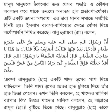
মানুষ মানুষকে ঠকানোর জন্য যেসব পদ্ধতি ও কৌশল
অবলম্বন করে থাকে তন্মধ্যে অন্যতম হ’ল প্রতারণা-ধোঁকা।
এটি একটি জঘন্য অপরাধ। এর দ্বারা মানব সমাজে সম্প্রীতি
বিনষ্ট হয়। ইসলাম ব্যবসা-বাণিজ্যের ক্ষেত্রে ধোঁকা দিয়ে
অর্থোপার্জন নিষিদ্ধ করেছে। আবু হুরায়রা (রাঃ) বলেন,
أَنَّ رَسُوْلَ اللهِ صلى الله عليه وسلم مَرَّ عَلَى صُبْرَةِ
طَعَامٍ فَأَدْخَلَ يَدَهُ فِيْهَا فَنَالَتْ أَصَابِعُهُ بَلَلاً فَقَالَ: مَا هَذَا يَا
صَاحِبَ الطَّعَامِ. قَالَ أَصَابَتْهُ السَّمَاءُ يَا رَسُوْلَ اللهِ. قَالَ
أَفَلاَ جَعَلْتَهُ فَوْقَ الطَّعَامِ كَىْ يَرَاهُ النَّاسُ مَنْ غَشَّ فَلَيْسَ
مِنِّىْ.
‘একদা রাসূলুল্লাহ (ছাঃ) একটি খাদ্য স্তূপের পাশ দিয়ে
যাচ্ছিলেন। তিনি খাদ্য স্তূপের ভেতর হাত ঢুকিয়ে দিয়ে তাঁর
হাত ভিজা পেলেন। তখন তিনি বললেন, হে খাদ্যের মালিক!
ব্যাপার কি? উত্তরে খাদ্যের মালিক বললেন, হে আল্লাহর
রাসূল (ছাঃ)! বৃষ্টিতে ভিজে গেছে। রাসূলুল্লাহ (ছাঃ) তাকে