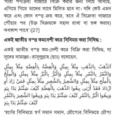
‘যারা পণ্যদ্রব্য বাজারে বিক্রি করার জন্য নিয়ে আসছে,
এগিয়ে গিয়ে তাদের সাথে মিলিত হবে না। যদি কেউ এমন
করে এবং কোন বস্ত্ত ক্রয় করে, তবে ঐ বিক্রেতা বাজারে
পৌঁছার পর (উক্ত বিক্রয়কে বহাল রাখা বা ভঙ্গ করার)
অবকাশ পাবে’।
[27]
একই জাতীয় বস্ত্ত কমবেশী করে বিনিময় করা নিষিদ্ধ :
একই জাতীয় বস্ত্ত কম-বেশী করে বিক্রি করা নিষিদ্ধ, যা
সূদের নামান্তর। রাসূলুল্লাহ (ছাঃ) বলেছেন,
اَلذَّهَبُ بِالذَّهَبِ مِثْلاً بِمِثْلٍ وَالْفِضَّةُ بِالْفِضَّةِ مِثْلاً بِمِثْلٍ
وَالتَّمْرُ بِالتَّمْرِ مِثْلاً بِمِثْلٍ وَالْبُرُّ بِالْبُرِّ مِثْلاً بِمِثْلٍ وَالْمِلْحُ
بِالْمِلْحِ مِثْلاً بِمِثْلٍ وَالشَّعِيرُ بِالشَّعِيرِ مِثْلاً بِمِثْلٍ فَمَنْ زَادَ أَوِ
ازْدَادَ فَقَدْ أَرْبَى بِيعُوا الذَّهَبَ بِالْفِضَّةِ كَيْفَ شِئْتُمْ يَدًا بِيَدٍ
وَبِيعُوا الْبُرَّ بِالتَّمْرِ كَيْفَ شِئْتُمْ يَدًا بِيَدٍ وَبِيعُوا الشَّعِيرَ بِالتَّمْرِ
كَيْفَ شِئْتُمْ يَدًا بِيَدٍ
‘স্বর্ণের বিনিময়ে স্বর্ণ সমান সমান, রৌপ্যের বিনিময়ে রৌপ্য