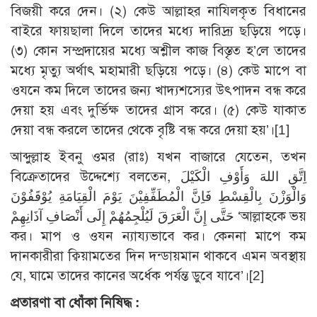
বিজয়ী করে দেন। (২) কেউ আল্লাহর নাযিলকৃত বিধানের
বাইরে ফায়ছালা দিলে তাদের মধ্যে দারিদ্র্য ছড়িয়ে পড়ে।
(৩) কোন সম্প্রদায়ের মধ্যে অশ্লীল কাজ বিস্তৃত হ’লে তাদের
মধ্যে মৃত্যু অর্থাৎ মহামারী ছড়িয়ে পড়ে। (৪) কেউ মাপে বা
ওযনে কম দিলে তাদের জন্য খাদ্যশস্যের উৎপাদন বন্ধ করে
দেয়া হয় এবং দুর্ভিক্ষ তাদের গ্রাস করে। (৫) কেউ যাকাত
দেয়া বন্ধ করলে তাদের থেকে বৃষ্টি বন্ধ করে দেয়া হয়’।
[1]
আব্দুল্লাহ ইবনু ওমর (রাঃ) যখন বাজারে যেতেন, তখন
বিক্রেতাদের উদ্দেশ্যে বলতেন, اِتَّقِ اللهَ وَأَوْفِ الْكَيْلَ
وَالْوَزْنَ بِالْقِسْطِ فَاِنَّ الْمُطَفِّفِيْنَ يَوْمَ الْقِيَامَةِ يُوْقَفُوْنَ
حَتَّى إِنَّ الْعَرَقَ لَيُلْجِمُهُمْ إِلَى أَنْصَافِ آذَانِهِمْ ‘আল্লাহকে ভয়
কর। মাপ ও ওযন ন্যায্যভাবে কর। কেননা মাপে কম
দানকারীরা ক্বিয়ামতের দিন দন্ডায়মান থাকবে এমন অবস্থায়
যে, ঘামে তাদের কানের অর্ধেক পর্যন্ত ডুবে যাবে’।
[2]
প্রতারণা বা ধোঁকা নিষিদ্ধ :