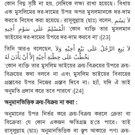
কোন বিঘ্ন সৃষ্টি না হয়, সেদিকে লক্ষ্য রাখা হয়েছে। বিধায়
এক মুসলিমের দর-দামের উপর অপর মুসলমানকে দর-দাম
করতে নিষেধ করা হয়েছে। রাসূলুল্লাহ (ছাঃ) বলেন, لاَ يَسُمِ
الْمُسْلِمُ عَلَى سَوْمِ أَخِيهِ ‘কোন ব্যক্তি তার মুসলমান
ভাইয়ের দর-দামের উপরে দর-দাম করবে না’।
[23]
তিনি আরও বলেছেন, لاَ يَبِعِ الرَّجُلُ عَلَى بَيْعِ أَخِيْهِ وَلاَ
يَخْطُبْ عَلَى خِطْبَةِ أَخِيْهِ إِلاَّ أَنْ يَأْذَنَ لَهُ
‘কোন ব্যক্তি তার মুসলিম ভাইয়ের ক্রয়-বিক্রয়ের উপরে ক্রয়-
বিক্রয়ের কথা বলবে না এবং মুসলিম ভাইয়ের বিবাহের
প্রস্তাবের উপর নিজের প্রস্তাব দিবে না। হ্যাঁ, যদি ঐ ভাই
অনুমতি প্রদান করে তবে পারবে’।
[24]
অনুমানভিত্তিক ক্রয়-বিক্রয় না করা :
অনুমানের উপর নির্ভর করে ক্রয়-বিক্রয় করলে ক্রেতা বা
বিক্রেতা যে কোন একজন ক্ষতিগ্রস্ত হ’তে পারে। তাই
রাসূলুল্লাহ (ছাঃ) অনুমানভিত্তিক বা স্তূপ আকারে পণ্য ক্রয়-