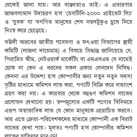
থেকেই জানা যায়। আর বাস্তবতাও তাই। এ প্রতারণার
জাজবল্যমান উদাহরণ হ’ল ‘ডেসটিনি-২০০০ প্রাইভেট লিঃ’
ও ‘যুবক’ যা অগণিত মানুষের শেষ সম্বলটুকুও চুষে নিয়ে
নিঃস্ব করে ছেড়েছে।
সঊদী আরবের জাতীয় গবেষণা ও ফৎওয়া বিভাগের স্থায়ী
কমিটি (লাজনা দায়েমাহ) এ বিষয়ে সিদ্ধান্ত জানিয়েছে যে,
পিরামিড স্কীম, নেটওয়ার্ক মার্কেটিং বা এমএলএম যে নামেই
হোক না কেন এ ধরনের সকল প্রকার লেনদেন নিষিদ্ধ।
কেননা এর উদ্দেশ্য হ’ল কোম্পানীর জন্য নতুন নতুন সদস্য
সৃষ্টির মাধ্যমে কমিশন লাভ করা, পণ্যটি বিক্রি করে লভ্যাংশ
গ্রহণ করা নয়। এ কারবার থেকে বহুগুণ কমিশন লাভের
প্রলোভন দেখানো হয়। স্বল্পমূল্যের একটি পণ্যের বিনিময়ে
এরূপ অস্বাভাবিক লাভ যে কোন মানুষকে প্ররোচিত করবে।
আর এতে ক্রেতা-পরিবেশকদের মাধ্যমে কোম্পানী এক বিরাট
লাভের দেখা পায়। মূলতঃ পণ্যটি হ’ল কোম্পানীর কমিশন
লাভের হাতিয়ার মাত্র।
[9]