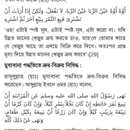
أَوَّهْ أَوَّهْ عَيْنُ الرِّبَا عَيْنُ الرِّبَا، لاَ تَفْعَلْ، وَلَكِنْ إِذَا أَرَدْتَ أَنْ
تَشْتَرِىَ فَبِعِ التَّمْرَ بِبَيْعٍ آخَرَ ثُمَّ اشْتَرِهِ
‘ওহ! এটাই স্পষ্ট সূদ, এটাই স্পষ্ট সূদ, এটা করো না। যদি
উন্নত মানের খেজুর ক্রয় করতে চাও, তাহ’লে তোমার কাছে
যে খেজুর আছে তা প্রথমে বিক্রি করে দিবে। অতঃপর প্রাপ্ত
মূল্য দিয়ে উন্নত মানের খেজুর ক্রয় করবে’।
[29]
মুযাবানা পদ্ধতিতে ক্রয়-বিক্রয় নিষিদ্ধ :
রাসূলুল্লাহ (ছাঃ) মুযাবানা পদ্ধতিতে ক্রয়-বিক্রয় নিষিদ্ধ
করেছেন। আব্দুল্লাহ ইবনে ওমর (রাঃ) বলেন,
نَهَى رَسُوْلُ اللهِ صلى الله عليه وسلم عَنِ الْمُزَابَنَةِ أَنْ
يَبِيعَ ثَمَرَ حَائِطِهِ إِنْ كَانَ نَخْلاً بِتَمْرٍ كَيْلاً، وَإِنْ كَانَ كَرْمًا أَنْ
يَبِيْعَهُ بِزَبِيْبٍ كَيْلاً وَإِنْ كَانَ زَرْعًا أَنْ يَبِيعَهُ بِكَيْلِ طَعَامٍ،
وَنَهَى عَنْ ذَلِكَ كُلِّهِ