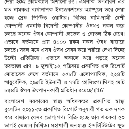
দেয়া হচ্ছে কেমিক্যাল মিশানো রঙ। এমনকি ‘ভল্টারিন’-এর
মত নামকরা ব্যথানাশক ইনজেকশনের অ্যাম্পুলে ভরে দেয়া
হচ্ছে স্রেফ ডিস্টিল্ড ওয়াটার। বিভিন্ন নামি-দামী দেশী
কোম্পানী এমনকি বিদেশী কোম্পানীর ঔষধও নকল করে
চলছে অনেক ঔষধ কোম্পানী লেভেল ও বোতল ঠিক রেখে!
এভাবে বর্তমানে প্রায় ৪০০০ রকম নকল ঔষধ বাজারে
চলছে। সরল মনে এসব ঔষধ সেবন করে শরীরে দেখা দিচ্ছে
উল্টো প্রতিক্রিয়া। এভাবে অকালে ঝরে পড়ছে অনেক
তরতাজা প্রাণ। ৯ জুলাই’১২ পত্রিকায় প্রকাশিত এক রিপোর্ট
মোতাবেক দেশে বর্তমানে ২৫৮টি এলোপ্যাথিক, ২২৪টি
আয়ুর্বেদিক, ২৯৫টি ইউনানী ও ৭৭টি হোমিওপ্যাথিসহ মোট
৮৫৪টি ঔষধ উৎপাদনকারী প্রতিষ্ঠান রয়েছে’।
[16]
বাংলাদেশ সরকারের স্বাস্থ্য অধিদফতর প্রকাশিত স্বাস্থ্য
বুলেটিন ২০১১-তে প্রকাশিত রিপোর্ট অনুযায়ী গত এক দশক
ধরে বাজারে যেসব ভোগ্যপণ্য বিক্রি হচ্ছে তার শতকরা ৫০
ভাগই ভেজাল মিশ্রিত। মহাখালী জনস্বাস্থ্য ইন্সটিটিউটের ফুড