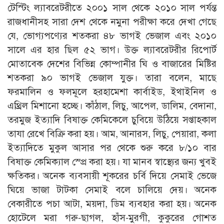
টেস্টিং ল্যাবরেটরীতে ২০০১ সাল থেকে ২০১০ সাল পর্যন্ত
রাজধানীসহ সারা দেশ থেকে নমুনা পরীক্ষা করে দেখা গেছে
যে, ভোগ্যপণ্যের শতকরা ৪৮ ভাগই ভেজাল এবং ২০১০
সালে এর হার ছিল ৫২ ভাগ। উক্ত ল্যাবরেটরীর রিপোর্ট
মোতাবেক দেশের বিভিন্ন কোম্পানীর ঘি ও বাজারের মিষ্টির
শতকরা ৯০ ভাগই ভেজাল যুক্ত। তারা বলেন, মাছে
ফরমালিন ও ফলমূলে হরহামেশা কার্বাইড, ইথাইনিল ও
এথ্রিল মিশানো হচ্ছে। কাঁঠাল, লিচু, আপেল, ডালিম, বেদানা,
তরমুজ ইত্যাদি বিষাক্ত কেমিকেলে চুবিয়ে উঠিয়ে সপ্তাহকাল
তাযা রেখে বিক্রি করা হয়। আম, আনারস, লিচু, পেয়ারা, কলা
ইত্যাদিতে মুকুল আসার পর থেকে শুরু করে ৮/১০ বার
বিষাক্ত কেমিক্যাল স্প্রে করা হয়। যা মানব স্বাস্থ্যের জন্য খুবই
ক্ষতিকর। অনেক ব্যবসায়ী শূকরের চর্বি দিয়ে সেমাই ভেজে
ঘিয়ে ভাজা টাটকা সেমাই বলে চালিয়ে দেয়। অনেক
বেকারীতে পচা আটা, ময়দা, ডিম ব্যবহার করা হয়। অনেক
হোটেলে মরা গরু-ছাগল, হাঁস-মুরগী, কুকুরের গোশত