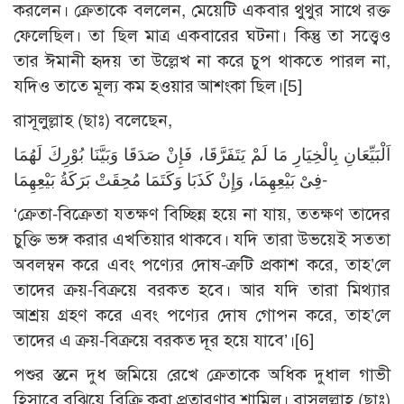
করলেন। ক্রেতাকে বললেন, মেয়েটি একবার থুথুর সাথে রক্ত
ফেলেছিল। তা ছিল মাত্র একবারের ঘটনা। কিন্তু তা সত্ত্বেও
তার ঈমানী হৃদয় তা উল্লেখ না করে চুপ থাকতে পারল না,
যদিও তাতে মূল্য কম হওয়ার আশংকা ছিল।
[5]
রাসূলুল্লাহ (ছাঃ) বলেছেন,
اَلْبَيِّعَانِ بِالْخِيَارِ مَا لَمْ يَتَفَرَّقَا، فَإِنْ صَدَقَا وَبَيَّنَا بُوْرِكَ لَهُمَا
فِىْ بَيْعِهِمَا، وَإِنْ كَذَبَا وَكَتَمَا مُحِقَتْ بَرَكَةُ بَيْعِهِمَا-
‘ক্রেতা-বিক্রেতা যতক্ষণ বিচ্ছিন্ন হয়ে না যায়, ততক্ষণ তাদের
চুক্তি ভঙ্গ করার এখতিয়ার থাকবে। যদি তারা উভয়েই সততা
অবলম্বন করে এবং পণ্যের দোষ-ত্রুটি প্রকাশ করে, তাহ’লে
তাদের ক্রয়-বিক্রয়ে বরকত হবে। আর যদি তারা মিথ্যার
আশ্রয় গ্রহণ করে এবং পণ্যের দোষ গোপন করে, তাহ’লে
তাদের এ ক্রয়-বিক্রয়ে বরকত দূর হয়ে যাবে’।
[6]
পশুর স্তনে দুধ জমিয়ে রেখে ক্রেতাকে অধিক দুধাল গাভী
হিসাবে বুঝিয়ে বিক্রি করা প্রতারণার শামিল। রাসূলুল্লাহ (ছাঃ)