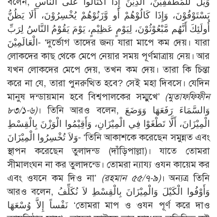
বলেন, وَيْلٌ لِّلْمُطَفِّفِيْنَ، الَّذِيْنَ إِذَا اكْتَالُواْ عَلَى النَّاسِ
يَسْتَوْفُوْنَ، وَإِذَا كَالُوْهُمْ أَو وَّزَنُوْهُمْ يُخْسِرُوْنَ، أَلَا يَظُنُّ
أُولَئِكَ أَنَّهُم مَّبْعُوْثُوْنَ، لِيَوْمٍ عَظِيْمٍ، يَوْمَ يَقُوْمُ النَّاسُ لِرَبِّ
الْعَالَمِيْنَ- ‘দুর্ভোগ তাদের জন্য যারা মাপে কম দেয়। যারা
লোকদের কাছ থেকে মেপে নেয়ার সময় পূর্ণমাত্রায় নেয়। আর
যখন লোকদের মেপে দেয়, তখন কম দেয়। তারা কি চিন্তা
করে না যে, তারা পুনরুত্থিত হবে? সেই মহা দিবসে। যেদিন
মানুষ দন্ডায়মান হবে বিশ্বপালকের সম্মুখে’
(মুতাফফিফীন
৮৩/১-৬)
। তিনি আরও বলেন, وَالسَّمَاءَ رَفَعَهَا وَوَضَعَ
الْمِيْزَانَ، أَلَّا تَطْغَوْا فِي الْمِيْزَانِ، وَأَقِيْمُوا الْوَزْنَ بِالْقِسْطِ
وَلاَ تُخْسِرُوا الْمِيْزَانَ- ‘তিনি আকাশকে করেছেন সমুন্নত এবং
স্থাপন করেছেন তুলাদন্ড (দাঁড়িপাল্লা)। যাতে তোমরা
সীমালংঘন না কর তুলাদন্ডে। তোমরা ন্যায্য ওযন কায়েম কর
এবং ওযনে কম দিও না’
(রহমান ৫৫/৭-৯)
। অন্যত্র তিনি
আরও বলেন, وَأَوْفُوا الْكَيْلَ وَالْمِيْزَانَ بِالْقِسْطِ لاَ نُكَلِّفُ
نَفْساً إِلاَّ وُسْعَهَا ‘তোমরা মাপ ও ওযন পূর্ণ করে দাও