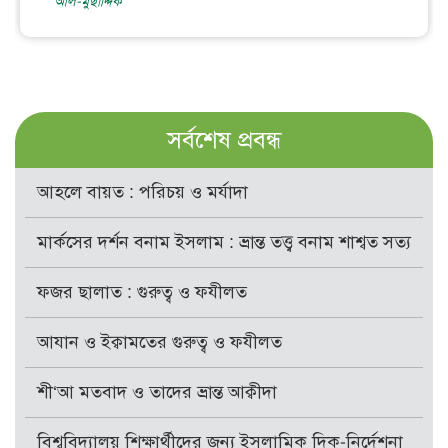
আল-মুছাদ্দিক
সর্বশেষ প্রবন্ধ
আহলে বায়ত : পরিচয় ও মর্যাদা
মার্কসের দর্শন বনাম ইসলাম : ভ্রান্ত তত্ত্ব বনাম শাশ্বত সত্য
ফজর ছালাত : গুরুত্ব ও ফযীলত
আযান ও ইক্বামতের গুরুত্ব ও ফযীলত
শী‘আ মতবাদ ও তাদের ভ্রান্ত আক্বীদা
বিশ্ববিদ্যালয় শিক্ষার্থীদের জন্য ইসলামিক দিক-নির্দেশনা