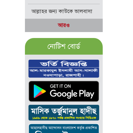
আল্লাহর জন্য কাউকে ভালবাসা
আরও
নোটিশ বোর্ড