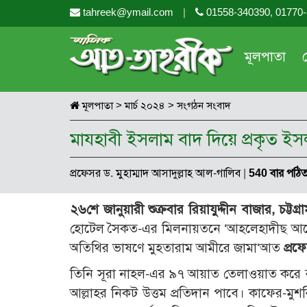
tahreek@ymail.com
|
01558-340390, 01770
মূলপাতা
মূলপাতা
>
মার্চ ২০২৪
>
সংগঠন সংবাদ
মাযহাবী ইসলাম বাদ দিয়ে প্রকৃত ইসল
প্রফেসর ড. মুহাম্মাদ আসাদুল্লাহ আল-গালিব
|
540 বার পঠি
২৬শে জানুয়ারী শুক্রবার রিয়াযুদ্দীন বাজার, চট্টগ্রা
হোটেল সৈকত-এর মিলনায়তনে ‘আহলেহাদীছ আন্দোলন 
অতিথির ভাষণে মুহতারাম আমীরে জামা‘আত
প্রফ
তিনি সূরা নাহল-এর ৯৭ আয়াত তেলাওয়াত করে 
আল্লাহর নিকট উত্তম প্রতিদান পাবে। কাফের-মু