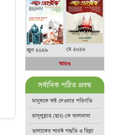
মে ২০২৬
জুন ২০২৬
আরও
সর্বাধিক পঠিত প্রবন্ধ
মানুষকে কষ্ট দেওয়ার পরিণতি
রাসূলুল্লাহ (ছাঃ)-কে ভালবাসা
তালাকের শারঈ পদ্ধতি ও হিল্লা