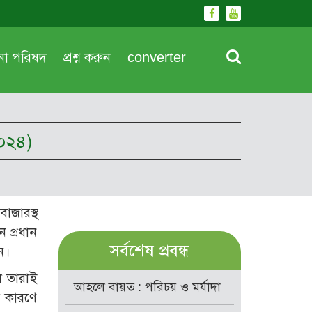
দনা পরিষদ
প্রশ্ন করুন
converter
২০২৪)
াজারস্থ
 প্রধান
সর্বশেষ প্রবন্ধ
ন।
ল তারাই
আহলে বায়ত : পরিচয় ও মর্যাদা
র কারণে