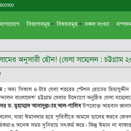
-800900
যোগাযোগ
বিভাগসমূহ
বিষয়সমূহ
সকল সংখ্যা
সম্পা
সম্পাদকীয়
জায়েয-নাজায়েয
গ্রন্থ পর্যালোচনা
আক্বীদা বা বিশ্বাস
ামের অনুসারী হৌন! (যেলা সম্মেলন : চট্টগ্রাম 
দরসে কুরআন
শিক্ষা ও সংস্কৃতি
দরসে হাদীছ
নারী সমাজ
ত
প্রবন্ধ সমুহ
আত্মশুদ্ধি
ম :
অদ্য বিকাল ৪-টায় যেলা শহরের স্টেশন রোডের রিয়াযুদ্দীন ব
সাময়িক প্রসঙ্গ
পরকাল
বাংলাদেশ’ চট্টগ্রাম যেলার উদ্যোগে অনুষ্ঠিত যেলা সম্মেলনে
সময়ের ভাবনা
নীতি-নৈতিকতা
েসর ড. মুহাম্মাদ আসাদুল্ল­াহ আল-গালিব
উপরোক্ত আহবান জানা
মহিলা অঙ্গন
তারবিয়াত
বলেন, যারা ঈমানদার হয়ে পৃথিবীতে আমলে ছালেহ করবে কেব
শরিকরাও অনেক সময় দুনিয়ায় সৎকর্ম করে। কিন্তু ঈমান না থাকা
আরও
আরও