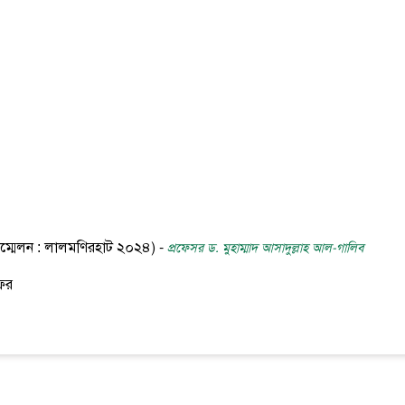
 সম্মেলন : লালমণিরহাট ২০২৪) -
প্রফেসর ড. মুহাম্মাদ আসাদুল্লাহ আল-গালিব
সফর