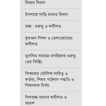
বিয়ের বিধান
ইসলামে দাড়ি রাখার বিধান
হজ্জ : গুরুত্ব ও ফযীলত
কুরআন শিক্ষা ও তেলাওয়াতের
ফযীলত
মুসলিম সমাজে মসজিদের গুরুত্ব
(৩য় কিস্তি)
শিক্ষকের মৌলিক দায়িত্ব ও
কর্তব্য, শিশুর পাঠদান পদ্ধতি ও
শিখনফল নির্ণয়
যিলহজ্জ মাসের ফযীলত ও
আমল