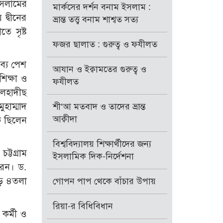
ইসলামের
মার্কসের দর্শন বনাম ইসলাম :
দ্বীনের
ভ্রান্ত তত্ত্ব বনাম শাশ্বত সত্য
ে সৃষ্ট
ফজর ছালাত : গুরুত্ব ও ফযীলত
তব্য পেশ
আযান ও ইক্বামতের গুরুত্ব ও
িক্ষা ও
ফযীলত
লেহাদীছ
হাম্মাদ
শী‘আ মতবাদ ও তাদের ভ্রান্ত
আক্বীদা
ক ছিলেন
বিশ্ববিদ্যালয় শিক্ষার্থীদের জন্য
ট্টগ্রাম
ইসলামিক দিক-নির্দেশনা
রেন। ড.
াড় ৪তলা
গোপন পাপ থেকে বাঁচার উপায়
রিয়া-র বিধিবিধান
 কর্মী ও