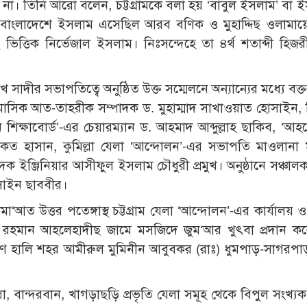
ে না। তিনি আরো বলেন, চট্টগ্রামকে বলা হয় ‘বাবুল ইসলাম’ বা 
ে বাংলাদেশে ইসলাম এসেছিল আরব বণিক ও মুহাদ্দিছ ওলামায়ে 
িত্তিক নির্ভেজাল ইসলাম। নিঃসন্দেহে তা ৪র্থ শতাব্দী হিজরীত
াদীর সভাপতিত্বে অনুষ্ঠিত উক্ত সম্মেলনে অন্যান্যের মধ্যে বক্
ও মাসিক আত-তাহরীক সম্পাদক ড. মুহাম্মাদ সাখাওয়াত হোসাইন, শ
শিক্ষাবোর্ড’-এর চেয়ারম্যান ড. আহমাদ আব্দুল্লাহ ছাকিব, ‘আহ
কত হাসান, কুমিল্লা যেলা ‘আন্দোলন’-এর সভাপতি মাওলানা মু
ক ইঞ্জিনিয়ার আসীফুল ইসলাম চৌধুরী প্রমুখ। অনুষ্ঠানে সঞ্চাল
সাইন ছাববীর।
া‘আত উত্তর পতেঙ্গাস্থ চট্টগ্রাম যেলা ‘আন্দোলন’-এর কার্যালয় ও চ
ুর রহমান আহলেহাদীছ জামে মসজিদে জুম‘আর খুৎবা প্রদান ক
্ষিণ হালি শহর আমীরুল মুমিনীন আবুবকর (রাঃ) ধুমপাড়-সাগরপ
ল্লা, বান্দরবান, খাগড়াছড়ি প্রভৃতি যেলা সমূহ থেকে বিপুল সংখ্যক