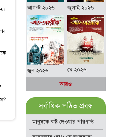
আগস্ট ২০২৬
জুলাই ২০২৬
হয়।
দায়
াকে
মে ২০২৬
জুন ২০২৬
আরও
?
িম?
সর্বাধিক পঠিত প্রবন্ধ
মানুষকে কষ্ট দেওয়ার পরিণতি