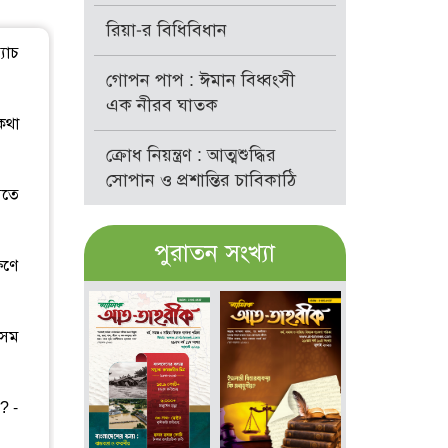
রিয়া-র বিধিবিধান
যাচ
গোপন পাপ : ঈমান বিধ্বংসী
এক নীরব ঘাতক
কথা
ক্রোধ নিয়ন্ত্রণ : আত্মশুদ্ধির
সোপান ও প্রশান্তির চাবিকাঠি
আতে
পুরাতন সংখ্যা
ষণে
কসম
? -