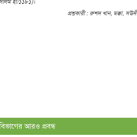
ুসলিম হা/১১৮১)
।
প্রশ্নকারী :
রুশদ খান, মক্কা, সঊ
বিভাগের আরও প্রবন্ধ