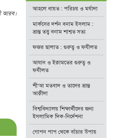
আহলে বায়ত : পরিচয় ও মর্যাদা
দী আরব।
মার্কসের দর্শন বনাম ইসলাম :
ভ্রান্ত তত্ত্ব বনাম শাশ্বত সত্য
ফজর ছালাত : গুরুত্ব ও ফযীলত
আযান ও ইক্বামতের গুরুত্ব ও
ফযীলত
শী‘আ মতবাদ ও তাদের ভ্রান্ত
আক্বীদা
বিশ্ববিদ্যালয় শিক্ষার্থীদের জন্য
ইসলামিক দিক-নির্দেশনা
গোপন পাপ থেকে বাঁচার উপায়