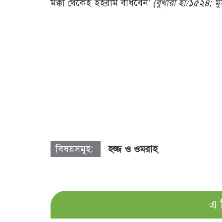
মক্কা থেকেই ইহরাম বাঁধবেন’
(বুখারী হা/১৫২৪; ম
বিষয়সমূহ:
হজ্জ ও ওমরাহ
এ 