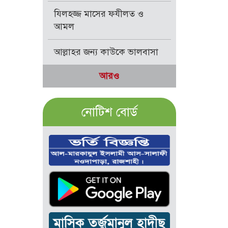
যিলহজ্জ মাসের ফযীলত ও
আমল
আল্লাহর জন্য কাউকে ভালবাসা
আরও
নোটিশ বোর্ড