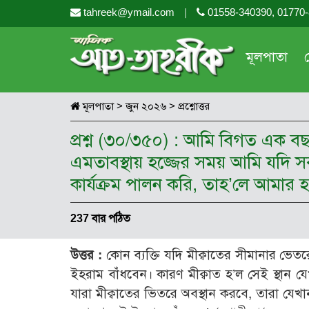
tahreek@ymail.com
|
01558-340390, 01770
মূলপাতা
মূলপাতা
>
জুন ২০২৬
>
প্রশ্নোত্তর
প্রশ্ন (৩০/৩৫০) : আমি বিগত এক ব
এমতাবস্থায় হজ্জের সময় আমি যদি 
কার্যক্রম পালন করি, তাহ’লে আমার
237 বার পঠিত
উত্তর :
কোন ব্যক্তি যদি মীক্বাতের সীমানার ভেত
ইহরাম বাঁধবেন। কারণ মীক্বাত হ’ল সেই স্থান 
যারা মীক্বাতের ভিতরে অবস্থান করবে, তারা যেখ