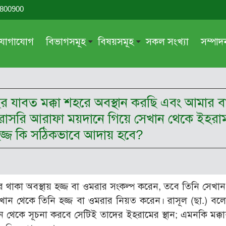
-800900
যোগাযোগ
বিভাগসমূহ
বিষয়সমূহ
সকল সংখ্যা
সম্পা
সম্পাদকীয়
জায়েয-নাজায়েয
গ্রন্থ পর্যালোচনা
আক্বীদা বা বিশ্বাস
ছর যাবত মক্কা শহরে অবস্থান করছি এবং আমার 
দরসে কুরআন
শিক্ষা ও সংস্কৃতি
সরাসরি আরাফা ময়দানে গিয়ে সেখান থেকে ইহরাম
দরসে হাদীছ
নারী সমাজ
 হজ্জ কি সঠিকভাবে আদায় হবে?
প্রবন্ধ সমুহ
আত্মশুদ্ধি
সাময়িক প্রসঙ্গ
পরকাল
সময়ের ভাবনা
নীতি-নৈতিকতা
রে থাকা অবস্থায় হজ্জ বা ওমরার সংকল্প করেন, তবে তিনি সেখা
মহিলা অঙ্গন
তারবিয়াত
যেখান থেকে তিনি হজ্জ বা ওমরার নিয়ত করেন। রাসূল (ছা.) বল
ান থেকে সূচনা করবে সেটিই তাদের ইহরামের স্থান; এমনকি মক্ক
আরও
আরও