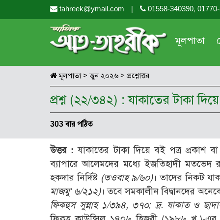
tahreek@ymail.com
|
01558-340390, 01770
মূলপাতা
মূলপাতা
>
জুন ২০২৬
>
প্রশ্নোত্তর
প্রশ্ন (২২/৩৪২) : যাকাতের টাকা দ
303 বার পঠিত
উত্তর :
যাকাতের টাকা দিয়ে বই পত্র প্রকাশ ব
ব্যাপারে আলেমদের মধ্যে ইজতিহাদী মতভেদ র
হকদার নির্দিষ্ট
(তওবাহ ৯/৬০)
। তাদের নিকট যাকাত
মাজমু
‘
৬/২১২)
। তবে সমকালীন বিদ্বানদের অনেক
ফিকহুস সুন্নাহ ১/৩৯৪, ৩৭০; দ্র. যাকাত ও ছাদা
ফিক্বহ কাউন্সিল ১৪০৬ হিজরী (১৯৮৬ খৃ.)-এর র