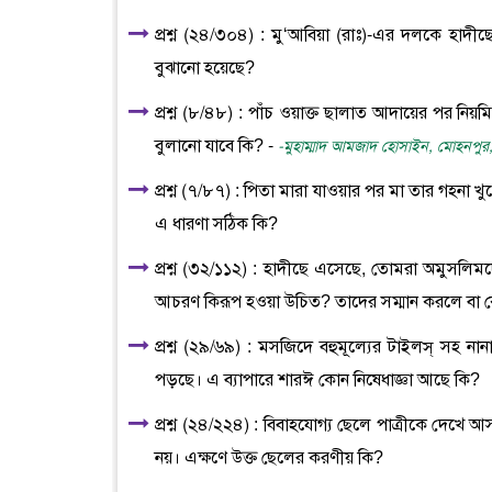
প্রশ্ন (২৪/৩০৪) : মু‘আবিয়া (রাঃ)-এর দলকে হাদী
বুঝানো হয়েছে?
প্রশ্ন (৮/৪৮) : পাঁচ ওয়াক্ত ছালাত আদায়ের পর নিয়ম
বুলানো যাবে কি? -
-মুহাম্মাদ আমজাদ হোসাইন, মোহনপুর,
প্রশ্ন (৭/৮৭) : পিতা মারা যাওয়ার পর মা তার গহনা
এ ধারণা সঠিক কি?
প্রশ্ন (৩২/১১২) : হাদীছে এসেছে, তোমরা অমুসলিমদ
আচরণ কিরূপ হওয়া উচিত? তাদের সম্মান করলে বা ক
প্রশ্ন (২৯/৬৯) : মসজিদে বহুমূল্যের টাইলস্ সহ নান
পড়ছে। এ ব্যাপারে শারঈ কোন নিষেধাজ্ঞা আছে কি?
প্রশ্ন (২৪/২২৪) : বিবাহযোগ্য ছেলে পাত্রীকে দেখে 
নয়। এক্ষণে উক্ত ছেলের করণীয় কি?