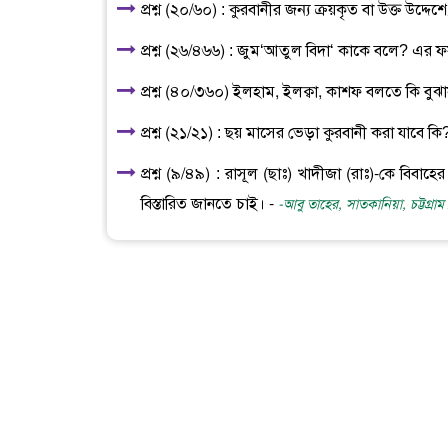
প্রশ্ন (২০/৬০) : কুরবানীর জন্য ক্রয়কৃত বা উক্ত উদ্দ
প্রশ্ন (২৬/৪৬৬) : জুম‘আতুল বিদা‘ কাকে বলে? এর 
প্রশ্ন (৪০/৩৬০) ইলহাম, ইলক্বা, কাশফ বলতে কি বুঝ
প্রশ্ন (২১/২১) : ছয় মাসের ভেড়া কুরবানী করা যাবে কি
প্রশ্ন (৯/৪৯) : রাসূল (ছাঃ) খাদীজা (রাঃ)-কে বিব
বিস্তারিত জানতে চাই। -
-আবু তাহের, সাতকানিয়া, চট্টগ্রাম