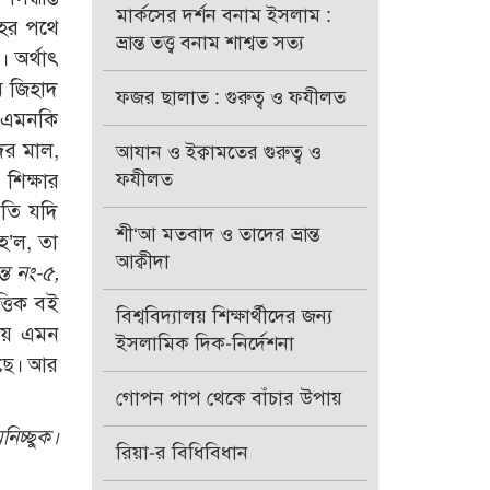
মার্কসের দর্শন বনাম ইসলাম :
লাহর পথে
ভ্রান্ত তত্ত্ব বনাম শাশ্বত সত্য
। অর্থাৎ
ে জিহাদ
ফজর ছালাত : গুরুত্ব ও ফযীলত
তি। এমনকি
ের মাল,
আযান ও ইক্বামতের গুরুত্ব ও
ফযীলত
শিক্ষার
ভৃতি যদি
শী‘আ মতবাদ ও তাদের ভ্রান্ত
 হ’ল, তা
আক্বীদা
ান্ত নং-৫,
ত্তিক বই
বিশ্ববিদ্যালয় শিক্ষার্থীদের জন্য
িয়ে এমন
ইসলামিক দিক-নির্দেশনা
েছে। আর
গোপন পাপ থেকে বাঁচার উপায়
নিচ্ছুক।
রিয়া-র বিধিবিধান