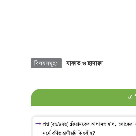
বিষয়সমূহ:
যাকাত ও ছাদাক্বা
এ 
প্রশ্ন (২৬/৪২৬) :ক্বিয়ামতের আলামত হ’ল, ‘লোকেরা
মর্মে বর্ণিত হাদীছটি কি ছহীহ?