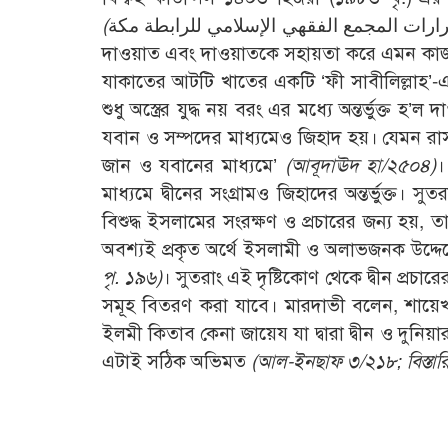
(
দাওয়াত এবং দাওয়াতকে সহায়তা করে এমন কাজ এবং দ্ব
যাকাতের আটটি খাতের একটি ‘ফী সাবীলিল্লাহ’-এ
শুধু অস্ত্রের যুদ্ধ নয় বরং এর মধ্যে অন্তর্ভুক্ত হ’ল 
যবান ও সম্পদের মাধ্যমেও জিহাদ হয়। যেমন রাস
জান ও যবানের মাধ্যমে’
(আবূদাঊদ হা/২৫০৪)
।
মাধ্যমে দ্বীনের সংগ্রামও জিহাদের অন্তর্ভুক্ত। সু
বিশুদ্ধ ইসলামের সংরক্ষণ ও প্রচারের জন্য হয়, তা
অবশ্যই প্রকৃত অর্থে ইসলামী ও অলাভজনক উদ্দ
পৃ. ১৯৬
)
। সুতরাং এই দৃষ্টিকোণ থেকে দ্বীন প্রচা
সমূহ বিতরণ করা যাবে। মারদাভী বলেন, শায়েখ
ইলমী কিতাব কেনা জায়েয যা দ্বারা দ্বীন ও দুনি
এটাই সঠিক অভিমত
(আল-ইনছাফ ৩/২১৮; বিস্তারিত