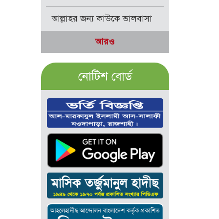
আল্লাহর জন্য কাউকে ভালবাসা
আরও
নোটিশ বোর্ড