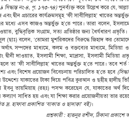
قرارات المجمع الفقهي الإسلامي للرابطة مكة
সিদ্ধান্ত নং-৪, পৃ. ১৭৩-৭৪)
পুনর্ব্যক্ত করে উল্লেখ করে যে, আল্
ীন প্রচারের কার্যক্রমসমূহ ‘ফী সাবীলিল্লাহ’ খাতের অন্তর্ভুক্ত
র মধ্যে এসব কাজও অন্তর্ভুক্ত হ’তে পারে। তারা বলেন, ইসলাম
দাওয়াত, বুদ্ধিবৃত্তিক সংগ্রাম, সত্য প্রতিষ্ঠার জন্য ধৈর্যধারণ প্রভৃ
ূল (ছাঃ) বলেন, ‘তোমরা মুশরিকদের বিরুদ্ধে জিহাদ কর তোমাদ
 অর্থাৎ সম্পদের মাধ্যমে, কলম ও বক্তব্যের মাধ্যমে, মিডিয়া ও 
তরাং দ্বীনী দাওয়াত, ইসলামী শিক্ষা, মাদ্রাসা, ইসলামী মিডিয়া প্র
হলে তা ‘ফী সাবীলিল্লাহ’ খাতের অন্তর্ভুক্ত হ’তে পারে। তবে শর্ত
েশ্যে এবং বিশেষ প্রয়োজন বিবেচনায় পরিচালিত হ’তে হবে
(সিদ্ধ
রের উদ্দেশ্যে যাকাতের টাকা দিয়ে পবিত্র কুরআন ও ছহীহ হাদীছ ভি
 ইবনু তায়মিয়াহ (রহঃ) পসন্দ করেছেন যে, যাকাতের অর্থ দ
য়ার কল্যাণ সাধিত হয় এবং যা শিক্ষা করার প্রয়োজনীয়তা তার রয়
 দ্র. হাফাবা প্রকাশিত ‘যাকাত ও ছাদাক্বা’ বই)
।
প্রশ্নকারী :
হারূনুর রশীদ, ঠিকানা প্রকাশে অ