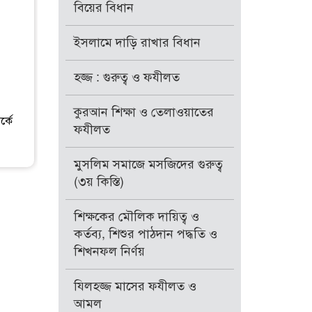
বিয়ের বিধান
ইসলামে দাড়ি রাখার বিধান
হজ্জ : গুরুত্ব ও ফযীলত
কুরআন শিক্ষা ও তেলাওয়াতের
্কে
ফযীলত
মুসলিম সমাজে মসজিদের গুরুত্ব
(৩য় কিস্তি)
শিক্ষকের মৌলিক দায়িত্ব ও
কর্তব্য, শিশুর পাঠদান পদ্ধতি ও
শিখনফল নির্ণয়
যিলহজ্জ মাসের ফযীলত ও
আমল