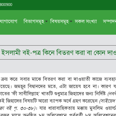
-800900
যোগাযোগ
বিভাগসমূহ
বিষয়সমূহ
সকল সংখ্যা
সম্পা
সম্পাদকীয়
জায়েয-নাজায়েয
গ্রন্থ পর্যালোচনা
আক্বীদা বা বিশ্বাস
িয়ে ইসলামী বই-পত্র কিনে বিতরণ করা বা কোন দা
দরসে কুরআন
শিক্ষা ও সংস্কৃতি
দরসে হাদীছ
নারী সমাজ
প্রবন্ধ সমুহ
আত্মশুদ্ধি
া ক্রয় করে সবার মাঝে বিতরণ করা বা দাওয়াতী কাজে ব্যবহ
সাময়িক প্রসঙ্গ
পরকাল
য়েছে। জমহূর বিদ্বানদের মতে, এটা জায়েয হবে না। কারণ 
সময়ের ভাবনা
নীতি-নৈতিকতা
ের ‘ফী সাবীলিল্লাহ’ খাতটি শুধুমাত্র জিহাদের জন্য নির্দিষ্ট
(নব
েই জিহাদের বিষয়টি আরো ব্যাপক অর্থে গ্রহণ করেছেন
(
সাইয়েদ
মহিলা অঙ্গন
তারবিয়াত
ক্বা বই পৃ. ৩০-৩৮)
। যার ধারাবাহিকতায় মক্কায় মুসলিম ওয়ার্ল্
আরও
আরও
জব মাসে অনুষ্ঠিত ৯ম অধিবেশনে পূর্ববর্তী ৮ম অধিবেশনের সি