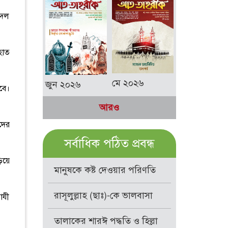
 দল
হাত
মে ২০২৬
জুন ২০২৬
বে।
আরও
দের
সর্বাধিক পঠিত প্রবন্ধ
িয়ে
মানুষকে কষ্ট দেওয়ার পরিণতি
রাসূলুল্লাহ (ছাঃ)-কে ভালবাসা
াযী
তালাকের শারঈ পদ্ধতি ও হিল্লা