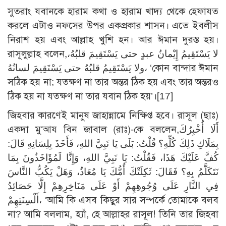
সুতরাং যবানকে হারাম কথা ও হারাম খাদ্য থেকে হেফাযত
করলে এটাও নফসের উপর একপ্রকার শাসন। এতে ইবলীস
নিরাশ হয় এবং আল্লাহ খুশি হন। আর ঈমান দুরস্ত হয়।
রাসূলুল্লাহ বলেন,لا يَسْتَقِيمُ إِيْمانُ عبدٍ حتى يَسْتَقِيمَ قلبُهُ،
ولا يَسْتَقِيمُ قلبُهُ حتى يَسْتَقِيمَ لسانُهُ، ‘কোন বান্দার ঈমান
সঠিক হয় না; যতক্ষণ না তার অন্তর ঠিক হয় এবং তার অন্তরও
ঠিক হয় না যতক্ষণ না তার যবান ঠিক হয়’।
[17]
জিহবার কারণেই মানুষ জাহান্নামে নিক্ষিপ্ত হবে। রাসূল (ছাঃ)
একদা মু‘আয বিন জাবাল (রাঃ)-কে বললেন,أَلَا أُخْبِرُكَ
بِمَلَاكِ ذَلِكَ كُلِّهِ؟ قُلْتُ: بَلَى يَا نَبِيَّ اللهِ، فَأَخَذَ بِلِسَانِهِ قَالَ:
كُفَّ عَلَيْكَ هَذَا، فَقُلْتُ: يَا نَبِيَّ اللهِ، وَإِنَّا لَمُؤَاخَذُونَ بِمَا
نَتَكَلَّمُ بِهِ؟ فَقَالَ: ثَكِلَتْكَ أُمُّكَ يَا مُعَاذُ، وَهَلْ يَكُبُّ النَّاسَ
فِي النَّارِ عَلَى وُجُوهِهِمْ أَوْ عَلَى مَنَاخِرِهِمْ إِلَّا حَصَائِدُ
أَلْسِنَتِهِمْ، ‘আমি কি এসব কিছুর সার সম্পর্কে তোমাকে বলব
না? আমি বললাম, হ্যাঁ, হে আল্লাহর রাসূল! তিনি তার জিহবা