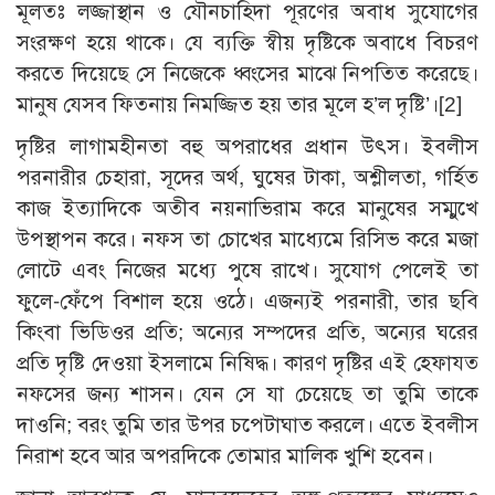
মূলতঃ লজ্জাস্থান ও যৌনচাহিদা পূরণের অবাধ সুযোগের
সংরক্ষণ হয়ে থাকে। যে ব্যক্তি স্বীয় দৃষ্টিকে অবাধে বিচরণ
করতে দিয়েছে সে নিজেকে ধ্বংসের মাঝে নিপতিত করেছে।
মানুষ যেসব ফিতনায় নিমজ্জিত হয় তার মূলে হ’ল দৃষ্টি’।
[2]
দৃষ্টির লাগামহীনতা বহু অপরাধের প্রধান উৎস। ইবলীস
পরনারীর চেহারা, সূদের অর্থ, ঘুষের টাকা, অশ্লীলতা, গর্হিত
কাজ ইত্যাদিকে অতীব নয়নাভিরাম করে মানুষের সম্মুখে
উপস্থাপন করে। নফস তা চোখের মাধ্যেমে রিসিভ করে মজা
লোটে এবং নিজের মধ্যে পুষে রাখে। সুযোগ পেলেই তা
ফুলে-ফেঁপে বিশাল হয়ে ওঠে। এজন্যই পরনারী, তার ছবি
কিংবা ভিডিওর প্রতি; অন্যের সম্পদের প্রতি, অন্যের ঘরের
প্রতি দৃষ্টি দেওয়া ইসলামে নিষিদ্ধ। কারণ দৃষ্টির এই হেফাযত
নফসের জন্য শাসন। যেন সে যা চেয়েছে তা তুমি তাকে
দাওনি; বরং তুমি তার উপর চপেটাঘাত করলে। এতে ইবলীস
নিরাশ হবে আর অপরদিকে তোমার মালিক খুশি হবেন।