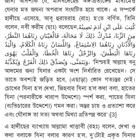
জানা আবশ্যক যে, মানবদেহের অঙ্গ-প্রত্যঙ্গের মাধ্যমেও
যেনার মত জঘন্য অপরাধ সংঘটিত হয়ে থাকে। এ সম্পর্কে
হাদীছে এসেছে, আবূ হুরায়রাহ (রাঃ) হ’তে বর্ণিত, তিনি
বলেন, নবী করীম (ছাঃ) বলেছেন,كُتِبَ عَلَى ابْنِ آدَمَ نَصِيبُهُ
مِنَ الزِّنَا، مُدْرِكٌ ذَلِكَ لَا مَحَالَةَ، فَالْعَيْنَانِ زِنَاهُمَا النَّظَرُ،
وَالْأُذُنَانِ زِنَاهُمَا الِاسْتِمَاعُ، وَاللِّسَانُ زِنَاهُ الْكَلَامُ، وَالْيَدُ
زِنَاهَا الْبَطْشُ، وَالرِّجْلُ زِنَاهَا الْخُطَا، وَالْقَلْبُ يَهْوَى
وَيَتَمَنَّى، وَيُصَدِّقُ ذَلِكَ الْفَرْجُ وَيُكَذِّبُهُ، ‘নিশ্চয়ই আল্লাহ বনু
আদমের জন্য যিনার একটা অংশ নির্ধারিত রেখেছেন। সে
তাতে অবশ্যই জড়িত হবে, (এছাড়া) কোন গত্যন্তর নেই।
চোখের যিনা হ’ল দেখা, জিহবার যিনা হ’ল কথা বলা, হাতের
যিনা (পরনারীকে খারাপ উদ্দেশ্যে) স্পর্শ করা, পায়ের যিনা
(ব্যভিচারের উদ্দেশ্যে) গমন করা। অন্তর চায় ও প্রত্যাশা করে
এবং যৌনাঙ্গ তা সত্য অথবা মিথ্যা প্রতিপন্ন করে’।
[3]
এ হাদীছের ব্যাখ্যায় আল্লামা খাত্তাবী (রহঃ) বলেন, দেখা ও
কথা বলাকে যিনা বলার কারণ হ’ল, দু’টোই প্রকৃত যিনার