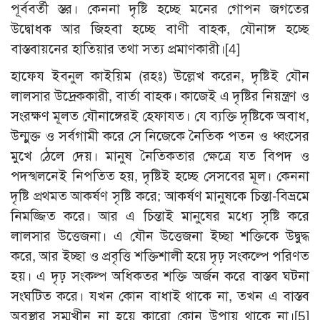
পূর্ববর্তী স্তর। কেননা দৃষ্টি হচ্ছে মনের গোপন জগতের
উদ্বোধক আর জিহবা হচ্ছে বাণী বাহক, যৌনাঙ্গ হচ্ছে
বাস্তবায়নের হাতিয়ার তথা সত্য প্রমাণকারী।
[4]
হাফেয ইবনুল কাইয়িম (রহঃ) উল্লেখ করেন, দৃষ্টিই যৌন
লালসার উদ্রেককারী, বার্তা বাহক। কাজেই এ দৃষ্টির নিয়ন্ত্রণ ও
সংরক্ষণ মূলত যৌনাঙ্গেরই হেফাযত। যে ব্যক্তি দৃষ্টিকে অবাধ,
উন্মুক্ত ও সর্বগামী করে সে নিজেকে নৈতিক পতন ও ধ্বংসের
মুখে ঠেলে দেয়। মানুষ নৈতিকতার ক্ষেত্রে যত বিপদ ও
পদস্খলনেই নিপতিত হয়, দৃষ্টিই হচ্ছে সেসবের মূল। কেননা
দৃষ্টি প্রথমত আকর্ষণ সৃষ্টি করে; আকর্ষণ মানুষকে চিন্তা-বিভ্রমে
নিমজ্জিত করে। আর এ চিন্তাই মানুষের মধ্যে সৃষ্টি করে
লালসার উত্তেজনা। এ যৌন উত্তেজনা ইচ্ছা শক্তিকে উদ্বুদ্ধ
করে, আর ইচ্ছা ও প্রবৃত্তি শক্তিশালী হয়ে দৃঢ় সংকল্পে পরিণত
হয়। এ দৃঢ় সংকল্প অধিকতর শক্তি অর্জন করে বাস্তব ঘটনা
সংঘটিত করে। যখন কোন বাধাই থাকে না, তখন এ বাস্তব
অবস্থার সম্মুখীন না হয়ে কারো কোন উপায় থাকে না।
[5]