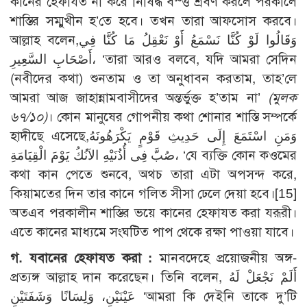
কানের হেফাযত না করে নিষিদ্ধ বস্ত্ত শ্রবণ করলে পরকালে
শাস্তির সম্মুখীন হ’তে হবে। তখন তারা আফসোস করবে।
আল্লাহ বলেন,وَقَالُوا لَوْ كُنَّا نَسْمَعُ أَوْ نَعْقِلُ مَا كُنَّا فِي
أَصْحَابِ السَّعِيرِ، ‘তারা আরও বলবে, যদি আমরা সেদিন
(নবীদের কথা) শুনতাম ও তা অনুধাবন করতাম, তাহ’লে
আমরা আজ জাহান্নামবাসীদের অন্তর্ভুক্ত হ’তাম না’
(মুলক
৬৭/১০)
। কোন মানুষের গোপনীয় কথা শোনার শাস্তি সম্পর্কে
হাদীছে এসেছে,وَمَنِ اسْتَمَعَ إِلَى حَدِيثِ قَوْمٍ يَكْرَهُونَهُ
صُبَّ فِى أُذُنَيْهِ الآنُكُ يَوْمَ الْقِيَامَةِ، ‘যে ব্যক্তি কোন কওমের
কথা কান পেতে শুনবে, অথচ তারা এটা অপসন্দ করে,
কিয়ামতের দিন তার কানে গলিত সীসা ঢেলে দেয়া হবে।
[15]
অতএব পরকালীন শাস্তির ভয়ে কানের হেফাযত করা যরূরী।
এতে কানের মাধ্যমে সংঘটিত পাপ থেকে রক্ষা পাওয়া যাবে।
গ. যবানের হেফাযত করা :
মানবদেহে প্রয়োজনীয় অঙ্গ-
প্রত্যঙ্গ আল্লাহ দান করেছেন। তিনি বলেন, أَلَمْ نَجْعَلْ لَهُ
عَيْنَيْنِ، وَلِسَانًا وَشَفَتَيْنِ ‘আমরা কি দেইনি তাকে দু’টি