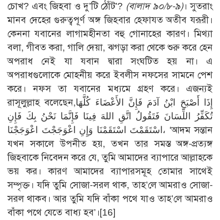
চোখ? এবং জিহবা ও দু’টি ঠোঁট’?
(বালাদ ৯০/৮-৯)
। সুতরাং
মানব দেহের গুরুত্বপূর্ণ অঙ্গ জিহবার হেফাযত অতীব যরূরী।
কেননা যবানের লাগামহীনতা বহু গোনাহের কারণ। মিথ্যা
বলা, গীবত করা, গালি দেয়া, ঝগড়া করা থেকে শুরু করে হেন
অপরাধ নেই যা যবান দ্বারা সংঘটিত হয় না। এ
অপরাধগুলোকে মোহনীয় করে ইবলীস নফসের সামনে পেশ
করে। নফস তা যবানের মধ্যমে গ্রহণ করে। এজন্যই
রাসূলুল্লাহ বলেছেন,إِذَا أَصْبَحَ ابْنُ آدَمَ فَإِنَّ الأَعْضَاءَ كُلَّهَا
تُكَفِّرُ اللِّسَانَ فَتَقُولُ اتَّقِ اللهَ فِينَا فَإِنَّمَا نَحْنُ بِكَ فَإِنِ
اسْتَقَمْتَ اسْتَقَمْنَا وَإِنِ اعْوَجَجْتَ اعْوَجَجْنَا، ‘আদম সন্তান
যখন সকালে উপনীত হয়, তখন তার সমস্ত অঙ্গ-প্রত্যঙ্গ
জিহবাকে নিবেদন করে যে, তুমি আমাদের ব্যাপারে আল্লাহকে
ভয় কর। কারণ আমাদের ব্যাপারসমূহ তোমার সাথেই
সম্পৃক্ত। যদি তুমি সোজা-সরল থাক, তাহ’লে আমরাও সোজা-
সরল থাকব। আর তুমি যদি বাঁকা পথে যাও তাহ’লে আমরাও
বাঁকা পথে যেতে বাধ্য হব’।
[16]