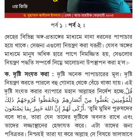
পর্ব ১ ।
পর্ব ২ ।
দেহের বিভিন্ন অঙ্গ-প্রত্যঙ্গের মাধ্যমে নানা ধরনের পাপাচার
হয়ে থাকে। সেজন্য এগুলো নিয়ন্ত্রণ করা যরূরী। যেসব অঙ্গের
মাধ্যমে মানুষ অধিক হারে পাপে নিমজ্জিত হয়, সেগুলোর
নিয়ন্ত্রণ পদ্ধতি সম্পর্কে নিম্নে আলোচনা উপস্থাপন করা হ’ল।-
ক. দৃষ্টি সংযত করা :
দৃষ্টি অনেক পাপাচারের মূল। দৃষ্টি
নিয়ন্ত্রণ করতে পারলে বহু গোনাহ থেকে বেঁচে থাকা যায়। এই
দৃষ্টি সংযত করার ব্যাপারে মহান আল্লাহর নির্দেশ হচ্ছে,قُلْ
لِلْمُؤْمِنِينَ يَغُضُّوا مِنْ أَبْصَارِهِمْ وَيَحْفَظُوا فُرُوجَهُمْ ذَلِكَ
أَزْكَى لَهُمْ إِنَّ اللهَ خَبِيرٌ بِمَا يَصْنَعُونَ، ‘তুমি মুমিন পুরুষদের
বলে দাও, তারা যেন তাদের দৃষ্টিকে অবনত রাখে এবং
তাদের লজ্জাস্থানের হেফাযত করে। এটা তাদের জন্য
পবিত্রতর। নিশ্চয়ই তারা যা করে আল্লাহ সে বিষয়ে ভালভাবে