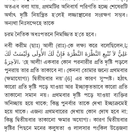
অতএব বলা যায়, প্রথমটির অনিবার্য পরিণতি হচ্ছে শেষেরটি
অর্থাৎ দৃষ্টি নিয়ন্ত্রিত হ’লেই লজ্জাস্থানের সংরক্ষণ সম্ভব।
অন্যথা নিঃসন্দেহে তাকে
চরম নৈতিক অধঃপতনে নিমজ্জিত হ’তে হবে।
নবী করীম (ছাঃ) আলী (রাঃ)-কে লক্ষ্য করে বলেছিলেন,يَا
عَلِيُّ لاَ تُتْبِعِ النَّظْرَةَ النَّظْرَةَ فَإِنَّ لَكَ الأُولَى وَلَيْسَتْ لَكَ
الآخِرَةُ، ‘হে আলী! একবার কোন পরনারীর প্রতি দৃষ্টি পড়লে
পুনরায় তার প্রতি তাকাবে না। কেননা তোমার জন্যে প্রথমবার
(ক্ষমাযোগ্য) দ্বিতীয়বার নয়’।
[6]
এর কারণ সুস্পষ্ট। হঠাৎ
কারো প্রতি দৃষ্টি পড়ে যাওয়া আর ইচ্ছাকৃতভাবে কারো প্রতি
তাকানো সমান নয়। প্রথমবার দৃষ্টি পড়ে যাওয়া ব্যক্তির
অনিচ্ছায় হয়ে থাকে; কিন্তু পুনর্বার তাকে দেখা ইচ্ছাক্রমেই
হয়ে থাকে। এজন্য প্রথমবারের দেখায় কোন দোষ হবে না;
কিন্তু দ্বিতীয়বার তাকানো ক্ষমার অযোগ্য। কারণ দ্বিতীয়বার
দৃষ্টির পিছনে মনের কলুষতা ও লালসার পংকিল উত্তেজনা