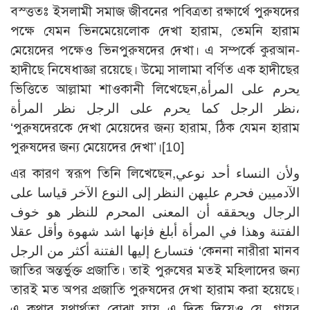
বস্ত্ততঃ ইসলামী সমাজ জীবনের পবিত্রতা রক্ষার্থে পুরুষদের
পক্ষে যেমন ভিনমেয়েলোক দেখা হারাম, তেমনি হারাম
মেয়েদের পক্ষেও ভিনপুরুষদের দেখা। এ সম্পর্কে কুরআন-
হাদীছে নিষেধাজ্ঞা রয়েছে। উম্মে সালামা বর্ণিত এক হাদীছের
ভিত্তিতে আল্লামা শাওকানী লিখেছেন,يحرم على المرأة
نظر الرجل كما يحرم على الرجل نظر المرأة،
‘পুরুষদেরকে দেখা মেয়েদের জন্য হারাম, ঠিক যেমন হারাম
পুরুষদের জন্য মেয়েদের দেখা’।
[10]
এর কারণ স্বরূপ তিনি লিখেছেন,ولأن النساء أحد نوعي
الآدميين فحرم عليهن النظر إلى النوع الآخر قياسا على
الرجال ويحققه أن المعنى المحرم للنظر هو خوف
الفتنة وهذا في المرأة أبلغ فإنها اشد شهوة وأقل عقلا
فتسارع إليها الفتنة أكثر من الرجل ‘কেননা নারীরা মানব
জাতির অন্তর্ভুক্ত প্রজাতি। তাই পুরুষের মতই মহিলাদের জন্য
তারই মত অপর প্রজাতি পুরুষদের দেখা হারাম করা হয়েছে।
এ কথার যথার্থতা বোঝা যায় এ দিক দিয়েও যে, গায়র