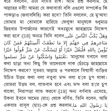
ধরে বললেন, এটা সংযত রাখ। আমি প্রশ্ন করলাম, হে
আল্লাহর নবী! আমরা যে কথাবার্তা বলি এগুলো সম্পর্কেও কি
পাকড়াও (জবাবদিহি) করা হবে? তিনি বললেন, হে মু‘আয!
তোমার মা তোমাকে হারিয়ে ফেলুক! মানুষকে শুধুমাত্র
জিহবার উপার্জনের কারণেই অধঃমুখে জাহান্নামে নিক্ষেপ
করা হবে’।
[18]
অন্যত্র তিনি বলেন,وَهَلْ يُكَبُّ النَّاسُ عَلَى
مَنَاخِرِهِمْ فِي جَهَنَّمَ إِلا مَا نَطَقَتْ أَلْسِنَتُهُمْ فَمَنْ كَانَ
يُؤْمِنُ بِاللهِ فَلْيَقُلْ خَيْرًا أَوْ لِيَسْكُتْ عَنْ شَرٍّ قُولُوا خَيْرًا
تَغْنَمُوا وَاسْكُتُوا عَنْ شَرٍّ تسلموا، ‘মানুষের যবানে বলা
কথা ছাড়া অন্য কিছু কি তাদেরকে নাক ছেঁচড়ে জাহান্নামে
নিক্ষেপ করবে? সুতরাং আল্লাহ ও পরকালে বিশ্বাসী ব্যক্তির
উচিত উত্তম কথা বলা নতুবা মন্দ বলা হ’তে চুপ থাকা।
তোমরা উত্তম বল, লাভবান হবে এবং মন্দ বলা হ’তে চুপ
থাকো, নিরাপত্তা লাভ করবে’।
[19]
অন্য বর্ণনায় এসেছে,
উকবা ইবনে আমের (রাঃ) থেকে বর্ণিত, তিনি বলেন, আমি
একবার রাসূল (ছাঃ)-কে প্রশ্ন করলাম,يَا رَسُولَ اللهِ مَا