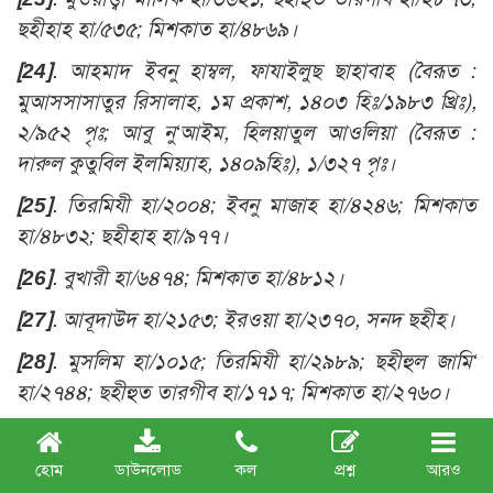
ছহীহাহ হা/৫৩৫; মিশকাত হা/৪৮৬৯।
[24]
. আহমাদ ইবনু হাম্বল, ফাযাইলুছ ছাহাবাহ (বৈরূত :
মুআসসাসাতুর রিসালাহ, ১ম প্রকাশ, ১৪০৩ হিঃ/১৯৮৩ খ্রিঃ),
২/৯৫২ পৃঃ; আবু নু‘আইম, হিলয়াতুল আওলিয়া (বৈরূত :
দারুল কুতুবিল ইলমিয়্যাহ, ১৪০৯হিঃ), ১/৩২৭ পৃঃ।
[25]
. তিরমিযী হা/২০০৪; ইবনু মাজাহ হা/৪২৪৬; মিশকাত
হা/৪৮৩২; ছহীহাহ হা/৯৭৭।
[26]
. বুখারী হা/৬৪৭৪; মিশকাত হা/৪৮১২।
[27]
. আবূদাউদ হা/২১৫৩; ইরওয়া হা/২৩৭০, সনদ ছহীহ।
[28]
. মুসলিম হা/১০১৫; তিরমিযী হা/২৯৮৯; ছহীহুল জামি‘
হা/২৭৪৪; ছহীহুত তারগীব হা/১৭১৭; মিশকাত হা/২৭৬০।
[29]
. আহমাদ হা/১৪৪১; শু‘আবুল ঈমান হা/৮৯৭২; দারিমী
হা/২৭৭৯; ছহীহাহ হা/২৬০৯।
হোম
ডাউনলোড
কল
প্রশ্ন
আরও