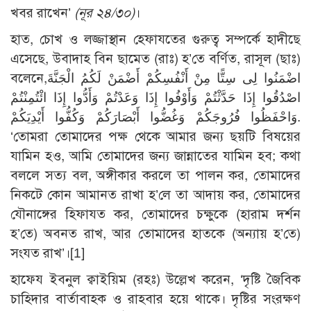
খবর রাখেন’
(নূর ২৪/৩০)
।
হাত, চোখ ও লজ্জাস্থান হেফাযতের গুরুত্ব সম্পর্কে হাদীছে
এসেছে, উবাদাহ বিন ছামেত (রাঃ) হ’তে বর্ণিত, রাসূল (ছাঃ)
বলেনে,اضْمَنُوا لِى سِتًّا مِنْ أَنْفُسِكُمْ أَضْمَنْ لَكُمُ الْجَنَّةَ
اصْدُقُوا إِذَا حَدَّثْتُمْ وَأَوْفُوا إِذَا وَعَدْتُمْ وَأَدُّوا إِذَا ائْتُمِنْتُمْ
وَاحْفَظُوا فُرُوجَكُمْ وَغُضُّوا أَبْصَارَكُمْ وَكُفُّوا أَيْدِيَكُمْ.
‘তোমরা তোমাদের পক্ষ থেকে আমার জন্য ছয়টি বিষয়ের
যামিন হও, আমি তোমাদের জন্য জান্নাতের যামিন হব; কথা
বললে সত্য বল, অঙ্গীকার করলে তা পালন কর, তোমাদের
নিকটে কোন আমানত রাখা হ’লে তা আদায় কর, তোমাদের
যৌনাঙ্গের হিফাযত কর, তোমাদের চক্ষুকে (হারাম দর্শন
হ’তে) অবনত রাখ, আর তোমাদের হাতকে (অন্যায় হ’তে)
সংযত রাখ’।
[1]
হাফেয ইবনুল ক্বাইয়িম (রহঃ) উল্লেখ করেন, ‘দৃষ্টি জৈবিক
চাহিদার বার্তাবাহক ও রাহবার হয়ে থাকে। দৃষ্টির সংরক্ষণ