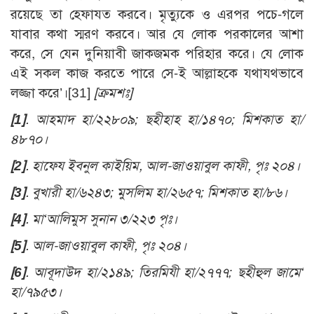
রয়েছে তা হেফাযত করবে। মৃত্যুকে ও এরপর পচে-গলে
যাবার কথা স্মরণ করবে। আর যে লোক পরকালের আশা
করে, সে যেন দুনিয়াবী জাকজমক পরিহার করে। যে লোক
এই সকল কাজ করতে পারে সে-ই আল্লাহকে যথাযথভাবে
লজ্জা করে’।
[31]
[ক্রমশঃ]
[1]
. আহমাদ হা/২২৮০৯; ছহীহাহ হা/১৪৭০; মিশকাত হা/
৪৮৭০।
[2]
. হাফেয ইবনুল কাইয়িম, আল-জাওয়াবুল কাফী, পৃঃ ২০৪।
[3]
. বুখারী হা/৬২৪৩; মুসলিম হা/২৬৫৭; মিশকাত হা/৮৬।
[4]
. মা‘আলিমুস সুনান ৩/২২৩ পৃঃ।
[5]
. আল-জাওয়াবুল কাফী, পৃঃ ২০৪।
[6]
. আবূদাউদ হা/২১৪৯; তিরমিযী হা/২৭৭৭; ছহীহুল জামে‘
হা/৭৯৫৩।