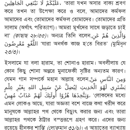
عَلَيْكُمْ لَا نَبْتَغِي الْجَاهِلِينَ، ‘তারা যখন অসার বাক্য শ্রবণ
করে তখন তা উপেক্ষা করে ও বলে, আমাদের কর্মফল
আমাদের এবং তোমাদের কর্মফল তোমাদের। তোমাদের প্রতি
সালাম (অর্থাৎ পরিত্যাগ)। আমরা মূর্খদের সাথে জড়াতে চাই
না’
(ক্বাছাছ ২৮/৫৫)
। অন্যত্র তিনি বলেন,وَالَّذِينَ هُمْ عَنِ
اللَّغْوِ مُعْرِضُونَ ‘যারা অনর্থক কাজ হ’তে বিরত’
(মুমিনূন
২৩/৩)
।
ইসলামে যা বলা হারাম, তা শোনাও হারাম। অবলীলায় যে
কোন কিছু শোনা অন্তরে মুনাফেকী সৃষ্টির অন্যতম কারণ।
যেমন গান সম্পর্কে মহান আল্লাহ বলেন,وَمِنَ النَّاسِ مَنْ
يَشْتَرِي لَهْوَ الْحَدِيثِ لِيُضِلَّ عَنْ سَبِيلِ اللهِ بِغَيْرِ عِلْمٍ
وَيَتَّخِذَهَا هُزُوًا أُولَئِكَ لَهُمْ عَذَابٌ مُهِينٌ، ‘লোকদের মধ্যে
এমন লোকও আছে, যারা অজ্ঞতা বশে বাজে কথা খরীদ করে
মানুষকে আল্লাহর পথ থেকে বিচ্যুৎ করার জন্য এবং তারা
আল্লাহর পথকে ঠাট্টার বস্ত্তরূপে গ্রহণ করে। এদের জন্য
রয়েছে হীনকর শাস্তি’
(লোক্বমান ৩১/৬)
। এ আয়াতের ব্যাখ্যায়