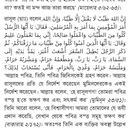
না? কতই না মন্দ কাজ তারা করছে’
(মায়েদাহ ৫/৬২-৬৩)
।
রাসূল (ছাঃ) বলেন,إِنَّ اللهَ طَيِّبٌ لَا يَقْبَلُ إِلَّا طَيِّبًا، وَإِنَّ اللهَ
أَمَرَ الْمُؤْمِنِينَ بِمَا أَمَرَ بِهِ الْمُرْسَلِينَ، فَقَالَ: يَا أَيُّهَا الرُّسُلُ
كُلُوا مِنَ الطَّيِّبَاتِ وَاعْمَلُوا صَالِحًا، إِنِّي بِمَا تَعْمَلُونَ عَلِيمٌ
وَقَالَ: يَا أَيُّهَا الَّذِينَ آمَنُوا كُلُوا مِنْ طَيِّبَاتِ مَا رَزَقْنَاكُمْ- ثُمَّ
ذَكَرَ الرَّجُلَ يُطِيلُ السَّفَرَ أَشْعَثَ أَغْبَرَ، يَمُدُّ يَدَيْهِ إِلَى
السَّمَاءِ، يَا رَبِّ، يَا رَبِّ، وَمَطْعَمُهُ حَرَامٌ، وَمَشْرَبُهُ حَرَامٌ،
وَمَلْبَسُهُ حَرَامٌ، وَغُذِيَ بِالْحَرَامِ، فَأَنَّى يُسْتَجَابُ لِذَلِكَ؟
‘আল্লাহ পবিত্র, তিনি পবিত্র জিনিসকেই গ্রহণ করেন। আল্লাহ
রাসূলদের প্রতি যে নির্দেশ করেছেন মুমিনদেরকেও একই
নির্দেশ করেছেন। আল্লাহ বলেন, ‘হে রাসূলগণ! তোমরা পবিত্র
বস্ত্ত হ’তে ভক্ষণ কর এবং সৎকর্ম কর’
(মুমিনূন ২৩/৫১)
।
তিনি আরো বলেন, ‘হে বিশ্বাসীগণ! আমরা তোমাদের যে রূযী
প্রদান করেছি, সেখান থেকে পবিত্র বস্ত্ত সমূহ ভক্ষণ কর’
(বাক্বারাহ ২/১৭২)
। অতঃপর তিনি এক ব্যক্তির অবস্থা উল্লেখ