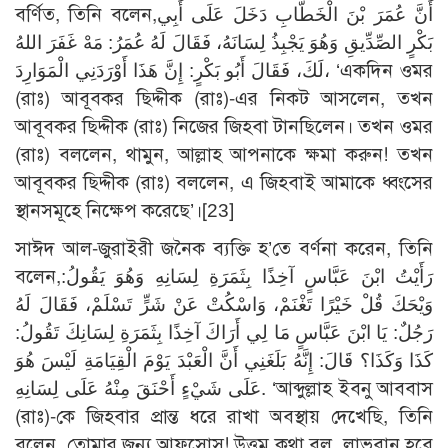
বর্ণিত, তিনি বলেন,أَنَّ عُمَرَ بْنَ الْخَطَّابِ دَخَلَ عَلَى أَبِي
بَكْرٍ الصِّدِّيقِ وَهُوَ يَجْبِذُ لِسَانَهُ، فَقَالَ لَهُ عُمَرُ: مَهْ غَفَرَ اللهُ
لَكَ، فَقَالَ أَبُو بَكْرٍ: إِنَّ هَذَا أَوْرَدَنِي الْمَوَارِدَ، ‘একদিন ওমর
(রাঃ) আবূবকর ছিদ্দীক (রাঃ)-এর নিকট আসলেন, তখন
আবূবকর ছিদ্দীক (রাঃ) নিজের জিহবা টানছিলেন। তখন ওমর
(রাঃ) বললেন, থামুন, আল্লাহ আপনাকে ক্ষমা করুন! তখন
আবূবকর ছিদ্দীক (রাঃ) বললেন, এ জিহবাই আমাকে ধ্বংসের
স্থানসমূহে নিক্ষেপ করেছে’।
[23]
সাঈদ আল-জুরাইরী জনৈক ব্যক্তি হ’তে বর্ণনা করেন, তিনি
বলেন,رَأَيْتُ ابْنَ عَبَّاسٍ آخِذًا بِثَمَرَةِ لِسَانِهِ وَهُوَ يَقُولُ:
وَيْحَكَ قُلْ خَيْرًا تَغْنَمْ، وَاسْكُتْ عَنْ شَرٍّ تَسْلَمْ، فَقَالَ لَهُ
رَجُلٌ: يَا ابْنَ عَبَّاسٍ مَا لِي أَرَاكَ آخِذًا بِثَمَرَةِ لِسَانِكَ تَقُولُ:
كَذَا وَكَذَا؟ قَالَ: إِنَّهُ بَلَغَنِي أَنَّ الْعَبْدَ يَوْمَ الْقِيَامَةِ لَيْسَ هُوَ
عَلَى شَيْءٍ أَحْنَقَ مِنْهُ عَلَى لِسَانِهِ. ‘আব্দুল্লাহ ইবনু আববাস
(রাঃ)-কে জিহবার প্রান্ত ধরে রাখা অবস্থায় দেখেছি, তিনি
বলেন, তোমার জন্য আফসোস! উত্তম কথা বল, লাভবান হবে