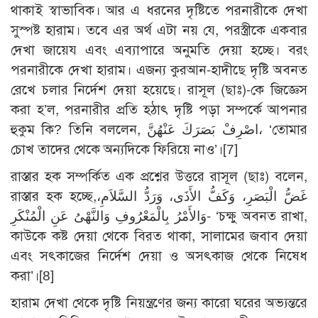
থাকাই স্বাভাবিক। আর এ ধরনের দৃষ্টিতে পরনারীকে দেখা
সুস্পষ্ট হারাম। তবে এর অর্থ এটা নয় যে, পরস্ত্রীকে একবার
দেখা জায়েয এবং এব্যাপারে অনুমতি দেয়া হচ্ছে। বরং
পরনারীকে দেখা হারাম। এজন্য কুরআন-হাদীছে দৃষ্টি অবনত
রেখে চলার নির্দেশ দেয়া হয়েছে। রাসূল (ছাঃ)-কে জিজ্ঞেস
করা হ’ল, পরনারীর প্রতি হঠাৎ দৃষ্টি পড়া সম্পর্কে আপনার
হুকুম কি? তিনি বললেন, اصْرِفْ بَصَرَكَ عَنْهُنَّ، ‘তোমার
চোখ তাদের থেকে অন্যদিকে ফিরিয়ে নাও’।
[7]
রাস্তার হক সম্পর্কিত এক প্রশ্নের উত্তরে রাসূল (ছাঃ) বলেন,
রাস্তার হক হচ্ছে,غَضُّ الْبَصَرِ، وَكَفُّ الأَذَى، وَرَدُّ السَّلاَمِ،
وَالأَمْرُ بِالْمَعْرُوفِ وَالنَّهْىُ عَنِ الْمُنْكَرِ- ‘চক্ষু অবনত রাখা,
কাউকে কষ্ট দেয়া থেকে বিরত থাকা, সালামের জবাব দেয়া
এবং সৎকাজের নির্দেশ দেয়া ও অসৎকাজ থেকে নিষেধ
করা’।
[8]
হারাম দেখা থেকে দৃষ্টি নিয়ন্ত্রণের জন্য কারো ঘরের অভ্যন্তরে