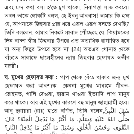
এবং মন্দ কথা বলা হ’তে চুপ থাকো, নিরাপত্তা লাভ করবে।
তখন তাকে লোকটি বলল, হে ইবনু আববাস! আমার কি হ’ল
যে, আপনাকে জিহবার প্রান্ত ধরে এরূপ এরূপ বলতে দেখছি?
তিনি বললেন, আমার নিকটে সংবাদ পৌঁছেছে যে, কিয়ামতের
দিন বান্দা স্বীয় জিহবার উপরে এত অত্যধিক রাগান্বিত হবে
যা অন্য কিছুর উপরে হবে না’।
[24]
অতএব গোনাহ থেকে
বাঁচতে সালাফে ছালেহীনের ন্যায় জিহবার হেফাযত অতীব
যরূরী।
ঘ. মুখের হেফাযত করা :
পাপ থেকে বেঁচে থাকার জন্য মুখ
হেফাযত করা আবশ্যক। কেননা মুখের মাধ্যমে গীবত-
তোহমত, গালি দেওয়া, হারাম খাওয়া ইত্যাদি পাপ মানুষ
করে থাকে। আর এই মুখের কারণে বহু মানুষ জাহান্নামী হবে।
আবূ হুরায়রা (রাঃ) হ’তে বর্ণিত, তিনি বলেন,سُئِلَ النَّبِيُّ
صَلَّى اللهُ عَلَيْهِ وَسَلَّمَ، مَا أَكْثَرُ مَا يُدْخِلُ الْجَنَّةَ؟ قَالَ:
التَّقْوَى، وَحُسْنُ الْخُلُقِ، وَسُئِلَ مَا أَكْثَرُ مَا يُدْخِلُ النَّارَ؟