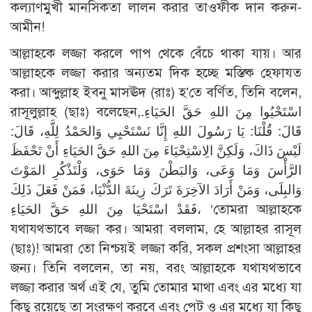
কল্যাণমুখী মানসিকতা লালন করার তাওফীক দান করুন-
আমীন!
আল্লাহকে লজ্জা করলে পাপ থেকে বেঁচে থাকা যায়। আর
আল্লাহকে লজ্জা করার অন্যতম দিক হচ্ছে মস্তিষ্ক হেফাযত
করা। আব্দুল্লাহ ইবনু মাসঊদ (রাঃ) হ’তে বর্ণিত, তিনি বলেন,
রাসূলুল্লাহ (ছাঃ) বলেছেন,اسْتَحْيُوا مِنَ اللهِ حَقَّ الحَيَاءِ.
قَالَ: قُلْنَا: يَا رَسُولَ اللهِ إِنَّا نَسْتَحْيِي وَالحَمْدُ لِلَّهِ، قَالَ:
لَيْسَ ذَاكَ، وَلَكِنَّ الِاسْتِحْيَاءَ مِنَ اللهِ حَقَّ الحَيَاءِ أَنْ تَحْفَظَ
الرَّأْسَ وَمَا وَعَى، وَالبَطْنَ وَمَا حَوَى، وَلْتَذْكُرِ المَوْتَ
وَالبِلَى، وَمَنْ أَرَادَ الآخِرَةَ تَرَكَ زِينَةَ الدُّنْيَا، فَمَنْ فَعَلَ ذَلِكَ
فَقَدْ اسْتَحْيَا مِنَ اللهِ حَقَّ الحَيَاءِ، ‘তোমরা আল্লাহকে
যথাযথভাবে লজ্জা কর। আমরা বললাম, হে আল্লাহর রাসূল
(ছাঃ)! আমরা তো নিশ্চয়ই লজ্জা করি, সকল প্রশংসা আল্লাহর
জন্য। তিনি বললেন, তা নয়, বরং আল্লাহকে যথাযথভাবে
লজ্জা করার অর্থ এই যে, তুমি তোমার মাথা এবং এর মধ্যে যা
কিছু রয়েছে তা সংরক্ষণ করবে এবং পেট ও এর মধ্যে যা কিছু