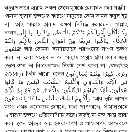
অনুরূপভাবে হারাম ভক্ষণ থেকে মুখকে হেফাযত করা যরূরী।
কেননা হারাম ভক্ষণের কারণে মানুষের কোন আমল কবুল হয়
না। তাই আল্লাহ হারাম ভক্ষণ নিষিদ্ধ করেছেন। আল্লাহ
বলেন,وَلَا تَأْكُلُوا أَمْوَالَكُمْ بَيْنَكُمْ بِالْبَاطِلِ وَتُدْلُوا بِهَا إِلَى
الْحُكَّامِ لِتَأْكُلُوا فَرِيقًا مِنْ أَمْوَالِ النَّاسِ بِالْإِثْمِ وَأَنْتُمْ
تَعْلَمُونَ ‘আর তোমরা অন্যায়ভাবে পরস্পরের সম্পদ ভক্ষণ
করো না এবং অন্যের সম্পদ অন্যায় পন্থায় গ্রাস করার জন্য
জেনে-শুনে তা বিচারকদের নিকট পেশ করো না’
(বাক্বারাহ
২/১৮৮)
। তিনি আরো বলেন,وَتَرَى كَثِيرًا مِنْهُمْ يُسَارِعُونَ
فِي الْإِثْمِ وَالْعُدْوَانِ وَأَكْلِهِمُ السُّحْتَ لَبِئْسَ مَا كَانُوا
يَعْمَلُونَ، لَوْلَا يَنْهَاهُمُ الرَّبَّانِيُّونَ وَالْأَحْبَارُ عَنْ قَوْلِهِمُ الْإِثْمَ
وَأَكْلِهِمُ السُّحْتَ لَبِئْسَ مَا كَانُوا يَصْنَعُونَ، ‘আর তুমি তাদের
মধ্যে এমন অনেককে দেখবে, যারা পাপকাজে, সীমালংঘনে
ও হারাম ভক্ষণে প্রতিযোগিতা করে। কতই না মন্দ কাজ তারা
করে! কেন তাদের আল্লাহওয়ালাগণ ও আলেমগণ তাদেরকে
তাদের পাপের কথা হ’তে ও হারাম ভক্ষণ হ’তে নিষেধ করে