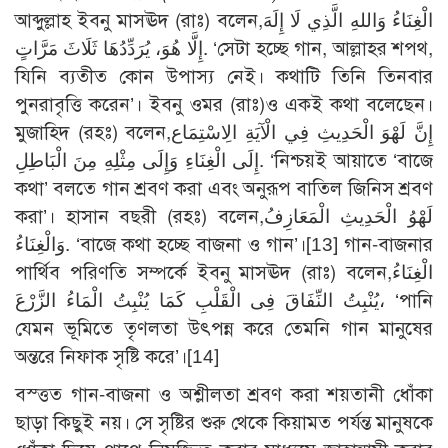
আব্দুল্লাহ ইবনু মাসঊদ (রাঃ) বলেন,الْغِنَاءُ وَاللهِ الَّذِي لَا إِلَهَ
إِلَّا هُوَ، يُرَدِّدُهَا ثَلَاثَ مَرَّاتٍ. ‘সেটা হচ্ছে গান, আল্লাহর শপথ,
যিনি ব্যতীত কোন উপাস্য নেই। কথাটি তিনি তিনবার
পুনরাবৃত্তি করেন’। ইবনু ওমর (রাঃ)ও একই কথা বলেছেন।
মুজাহিদ (রহঃ) বলেন,إِنَّ لَهْوَ الْحَدِيثِ فِي الْآيَةِ الِاسْتِمَاع
إِلَى الْغِنَاءِ وَإِلَى مِثْلِهِ مِنَ الْبَاطِلِ. ‘নিশ্চয়ই আয়াতে ‘বাজে
কথা’ বলতে গান শ্রবণ করা এবং অনুরূপ বাতিল জিনিস শ্রবণ
করা’। হাসান বছরী (রহঃ) বলেন,لَهْوُ الْحَدِيثِ الْمَعَازِفُ
وَالْغِنَاءُ. ‘বাজে কথা হচ্ছে বাজনা ও গান’।
[13]
গান-বাজনার
পার্থিব পরিণতি সম্পর্কে ইবনু মাসঊদ (রাঃ) বলেন,الْغِنَاءُ
يُنْبِتُ النِّفَاقَ فِى الْقَلْبِ كَمَا يُنْبِتُ الْمَاءُ الزَّرْعَ، ‘পানি
যেমন ভূমিতে তৃণলতা উৎপন্ন করে তেমনি গান মানুষের
অন্তরে নিফাক সৃষ্টি করে’।
[14]
বস্ত্তত গান-বাজনা ও অশ্লীলতা শ্রবণ করা শয়তানী ধোঁকা
ছাড়া কিছুই নয়। সে সৃষ্টির শুরু থেকে কিয়ামত পর্যন্ত মানুষকে