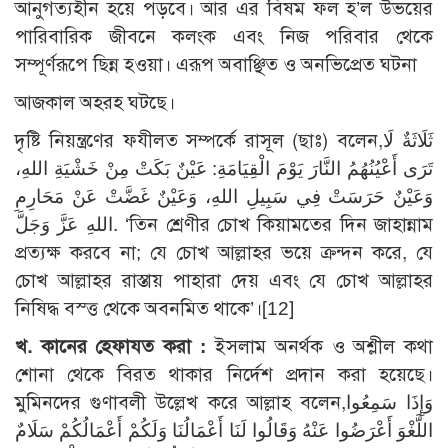
আনুগত্যহীন হয়ে পড়বে। আর এর বিষম ফল হ’ল উভয়ের
পারিবারিক জীবনে কলংক এবং নিজ পরিবার থেকে
সম্পূর্ণরূপে ছিন্ন হওয়া। এরূপ অবাঞ্ছিত ও অনভিপ্রেত ঘটনা
আজকাল অহরহ ঘটছে।
দৃষ্টি নিয়ন্ত্রণের ফযীলত সম্পর্কে রাসূল (ছাঃ) বলেন,ثَلَاثَةٌ لَا
تَرَى أَعْيُنُهُمُ النَّارَ يَوْمَ الْقِيَامَةِ: عَيْنٌ بَكَتْ مِنْ خَشْيَةِ اللهِ،
وَعَيْنٌ حَرَسَتْ فِي سَبِيلِ اللهِ، وَعَيْنٌ غَضَّتْ عَنْ مَحَارِمِ
اللهِ عَزَّ وَجَلَّ. ‘তিন শ্রেণীর চোখ কিয়ামতের দিন জাহান্নাম
প্রত্যক্ষ করবে না; যে চোখ আল্লাহর ভয়ে ক্রন্দন করে, যে
চোখ আল্লাহর রাস্তায় পাহারা দেয় এবং যে চোখ আল্লাহর
নিষিদ্ধ বস্ত্ত থেকে অবনমিত থাকে’।
[12]
খ. কানের হেফাযত করা :
ইসলাম অনর্থক ও অশ্লীল কথা
শোনা থেকে বিরত থাকার নির্দেশ প্রদান করা হয়েছে।
মুমিনদের গুণাবলী উল্লেখ করে আল্লাহ বলেন,وَإِذَا سَمِعُوا
اللَّغْوَ أَعْرَضُوا عَنْهُ وَقَالُوا لَنَا أَعْمَالُنَا وَلَكُمْ أَعْمَالُكُمْ سَلَامٌ