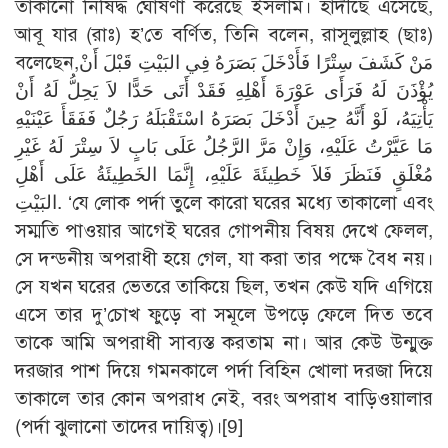
তাকানো নিষিদ্ধ ঘোষণা করেছে ইসলাম। হাদীছে এসেছে,
আবূ যার (রাঃ) হ’তে বর্ণিত, তিনি বলেন, রাসূলুল্লাহ (ছাঃ)
বলেছেন,مَنْ كَشَفَ سِتْرًا فَأَدْخَلَ بَصَرَهُ فِي البَيْتِ قَبْلَ أَنْ
يُؤْذَنَ لَهُ فَرَأَى عَوْرَةَ أَهْلِهِ فَقَدْ أَتَى حَدًّا لاَ يَحِلُّ لَهُ أَنْ
يَأْتِيَهُ، لَوْ أَنَّهُ حِينَ أَدْخَلَ بَصَرَهُ اسْتَقْبَلَهُ رَجُلٌ فَفَقَأَ عَيْنَيْهِ
مَا عَيَّرْتُ عَلَيْهِ، وَإِنْ مَرَّ الرَّجُلُ عَلَى بَابٍ لاَ سِتْرَ لَهُ غَيْرِ
مُغْلَقٍ فَنَظَرَ فَلاَ خَطِيئَةَ عَلَيْهِ، إِنَّمَا الخَطِيئَةُ عَلَى أَهْلِ
البَيْتِ. ‘যে লোক পর্দা তুলে কারো ঘরের মধ্যে তাকালো এবং
সম্মতি পাওয়ার আগেই ঘরের গোপনীয় বিষয় দেখে ফেলল,
সে দন্ডনীয় অপরাধী হয়ে গেল, যা করা তার পক্ষে বৈধ নয়।
সে যখন ঘরের ভেতরে তাকিয়ে ছিল, তখন কেউ যদি এগিয়ে
এসে তার দু’চোখ ফুড়ে বা সমূলে উপড়ে ফেলে দিত তবে
তাকে আমি অপরাধী সাব্যস্ত করতাম না। আর কেউ উন্মুক্ত
দরজার পাশ দিয়ে গমনকালে পর্দা বিহিন খোলা দরজা দিয়ে
তাকালে তার কোন অপরাধ নেই, বরং অপরাধ বাড়িওয়ালার
(পর্দা ঝুলানো তাদের দায়িত্ব)।
[9]