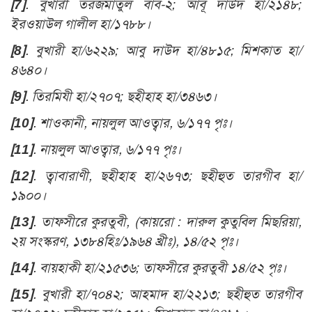
[7]
. বুখারী তরজমাতুল বাব-২; আবূ দাউদ হা/২১৪৮;
ইরওয়াউল গালীল হা/১৭৮৮।
[8]
. বুখারী হা/৬২২৯; আবু দাউদ হা/৪৮১৫; মিশকাত হা/
৪৬৪০।
[9]
. তিরমিযী হা/২৭০৭; ছহীহাহ হা/৩৪৬৩।
[10]
. শাওকানী, নায়লুল আওত্বার, ৬/১৭৭ পৃঃ।
[11]
. নায়লুল আওত্বার, ৬/১৭৭ পৃঃ।
[12]
. ত্বাবারাণী, ছহীহাহ হা/২৬৭৩; ছহীহুত তারগীব হা/
১৯০০।
[13]
. তাফসীরে কুরতুবী, (কায়রো : দারুল কুতুবিল মিছরিয়া,
২য় সংস্করণ, ১৩৮৪হিঃ/১৯৬৪ খ্রীঃ), ১৪/৫২ পৃঃ।
[14]
.
বায়হাকী হা/২১৫৩৬; তাফসীরে কুরতুবী ১৪/৫২ পৃঃ
।
[15]
. বুখারী হা/৭০৪২; আহমাদ হা/২২১৩; ছহীহুত তারগীব