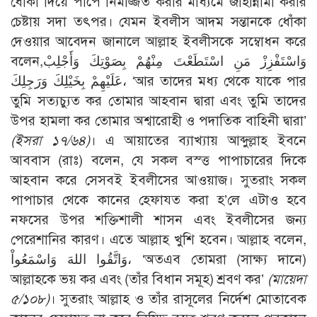
ধোঁকা দিয়ে পাপে নিমজ্জিত করার মাধ্যমে জাহান্নামী করার
চেষ্টায় সদা তৎপর। যেমন ইবলীস আদম সন্তানকে ধোঁকা
দেওয়ার আবেদন জানালে আল্লাহ ইবলীসকে সম্বোধন করে
বলেন,وَاسْتَفْزِزْ مَنِ اسْتَطَعْتَ مِنْهُمْ بِصَوْتِكَ وَأَجْلِبْ
عَلَيْهِمْ بِخَيْلِكَ وَرَجِلِكَ، ‘আর তাদের মধ্য থেকে যাকে পার
তুমি সত্যচ্যুত কর তোমার আহবান দ্বারা এবং তুমি তাদের
উপর হামলা কর তোমার অশ্বারোহী ও পদাতিক বাহিনী দ্বারা’
(ইসরা ১৭/৬৪)
। এ আয়াতের ব্যাখ্যায় আব্দুল্লাহ ইবনে
আববাস (রাঃ) বলেন, যে সকল বস্ত্ত পাপাচারের দিকে
আহবান করে সেসবই ইবলীসের আওয়াজ। সুতরাং সকল
পাপাচার থেকে কানের হেফাযত করা হ’লে এটাও হবে
নফসের উপর শক্তিশালী শাসন এবং ইবলীসের জন্য
পেরেশানির কারণ। এতে আল্লাহ খুশি হবেন। আল্লাহ বলেন,
وَاتَّقُوا اللهَ وَاسْمَعُواْ، ‘অতএব তোমরা (সাক্ষ্য দানে)
আল্লাহকে ভয় কর এবং (তাঁর বিধান সমূহ) শ্রবণ কর’
(মায়েদা
৫/১০৮)
। সুতরাং আল্লাহ ও তাঁর রাসূলের নির্দেশ মোতাবেক