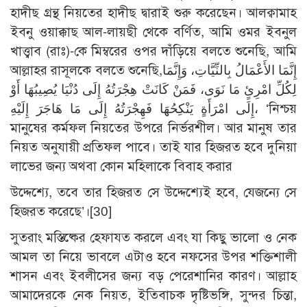
হাদীছ গ্রন্থ নিয়তের হাদীছ দ্বারাই শুরু করেছেন। আলক্বামাহ
ইবনু ওয়াক্কাছ আল-লায়ছী থেকে বর্ণিত, আমি ওমর ইবনুল
খাত্ত্বাব (রাঃ)-কে মিম্বরের ওপর দাঁড়িয়ে বলতে শুনেছি, আমি
আল্লাহর রাসূলকে বলতে শুনেছি,إِنَّمَا الأَعْمَالُ بِالنِّيَّاتِ، وَإِنَّمَا
لِكُلِّ امْرِئٍ مَا نَوَى، فَمَنْ كَانَتْ هِجْرَتُهُ إِلَى دُنْيَا يُصِيبُهَا أَوْ
إِلَى امْرَأَةٍ يَنْكِحُهَا فَهِجْرَتُهُ إِلَى مَا هَاجَرَ إِلَيْهِ، ‘নিশ্চয়
মানুষের কর্মফল নিয়তের উপরে নির্ভরশীল। আর মানুষ তার
নিয়ত অনুযায়ী প্রতিফল পাবে। তাই যার হিজরত হবে দুনিয়া
লাভের জন্য অথবা কোন মহিলাকে বিবাহ করার
উদ্দেশ্যে, তবে তার হিজরত সে উদ্দেশ্যেই হবে, যেজন্যে সে
হিজরত করেছে’।
[30]
সুতরাং মস্তিষ্কের হেফাযত করলে এবং যা কিছু ভালো ও নেক
আমল তা নিয়ে ভাবলে এটাও হবে নফসের উপর শক্তিশালী
শাসন এবং ইবলীসের জন্য বড় পেরেশানির কারণ। আল্লাহ
আমাদেরকে নেক নিয়ত, ইতিবাচক দৃষ্টিভঙ্গি, সুন্দর চিন্তা,