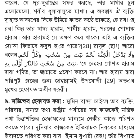
করেন, যে দূর-দূরান্তের সফর করছে, তার মাথার চুল
এলোমেলো, শরীর ধূলাবালুতে মাখা। এ অবস্থায় ঐ ব্যক্তি
দু’হাত আকাশের দিকে উঠিয়ে কাতর কণ্ঠে ডাকছে, হে রব! হে
রব! কিন্তু তার খাদ্য হারাম, পানীয় হারাম, পরনের পোষাক
হারাম। আর হারামই সে ভক্ষণ করে থাকে। তাই এ ব্যক্তির
দো‘আ কিভাবে কবুল হ’তে পারে?
[28]
রাসূল (ছাঃ) আরো
বলেন,وَلَا يَدْخُلُ الْجَنَّةَ لَحْمٌ نَبَتَ مِنْ سُحْتٍ، وَكُلُّ لَحْمٍ
نَبَتَ مِنْ سُحْتٍ فَالنَّارُ أَوْلَى بِهِ، ‘যে দেহের গোশত হারাম
দ্বারা গঠিত, তা জান্নাতে প্রবেশ করবে না। আর হারাম দ্বারা
পরিপুষ্ট দেহের জন্য জাহান্নামই উপযোগী’।
[29]
অতএব
মুখের হেফাযত অতীব যরূরী।
ঙ. মস্তিষ্কের হেফাযত করা :
মুমিন বান্দা চাইলে তার ব্যক্তি,
পরিবার, সমাজ তথা রাষ্ট্রীয় পর্যায়ের সব কাজকেই মস্তিষ্ক
তথা চিন্তাশক্তির হেফাযতের মাধ্যমে নেকীর কাজে পরিণত
করতে পারে। দুনিয়ার কাজকেও ইতিবাচক নিয়তের মাধ্যমে
ইবাদতে পরিণত করা যায়। ইমাম বুখারী (রহঃ) তাঁর বিখ্যাত