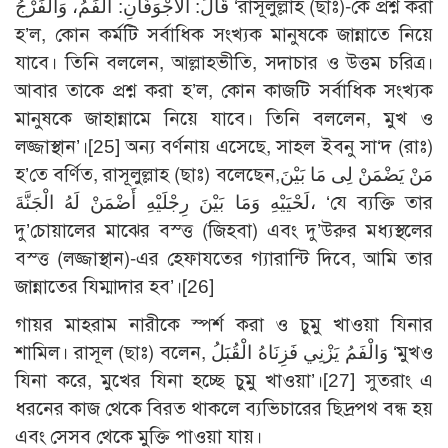
قَالَ: الْأَجْوَفَانِ: الْفَمُ، وَالْفَرْجُ ‘রাসূলুল্লাহ (ছাঃ)-কে প্রশ্ন করা
হ’ল, কোন কর্মটি সর্বাধিক সংখ্যক মানুষকে জান্নাতে নিয়ে
যাবে। তিনি বললেন, আল্লাহভীতি, সদাচার ও উত্তম চরিত্র।
আবার তাকে প্রশ্ন করা হ’ল, কোন কাজটি সর্বাধিক সংখ্যক
মানুষকে জাহান্নামে নিয়ে যাবে। তিনি বললেন, মুখ ও
লজ্জাস্থান’।
[25]
অন্য বর্ণনায় এসেছে, সাহল ইবনু সা‘দ (রাঃ)
হ’তে বর্ণিত, রাসূলুল্লাহ (ছাঃ) বলেছেন,مَنْ يَضْمَنْ لِى مَا بَيْنَ
لَحْيَيْهِ وَمَا بَيْنَ رِجْلَيْهِ أَضْمَنْ لَهُ الْجَنَّةَ، ‘যে ব্যক্তি তার
দু’চোয়ালের মাঝের বস্ত্ত (জিহবা) এবং দু’উরুর মধ্যস্থলের
বস্ত্ত (লজ্জাস্থান)-এর হেফাযতের গ্যারান্টি দিবে, আমি তার
জান্নাতের যিম্মাদার হব’।
[26]
গায়র মাহরাম নারীকে স্পর্শ করা ও চুমু খাওয়া যিনার
শামিল। রাসূল (ছাঃ) বলেন, وَالْفَمُ يَزْنِي فَزِنَاهُ الْقُبَلُ ‘মুখও
যিনা করে, মুখের যিনা হচ্ছে চুমু খাওয়া’।
[27]
সুতরাং এ
ধরনের কাজ থেকে বিরত থাকলে ব্যভিচারের ছিদ্রপথ বন্ধ হয়
এবং সেসব থেকে মুক্তি পাওয়া যায়।