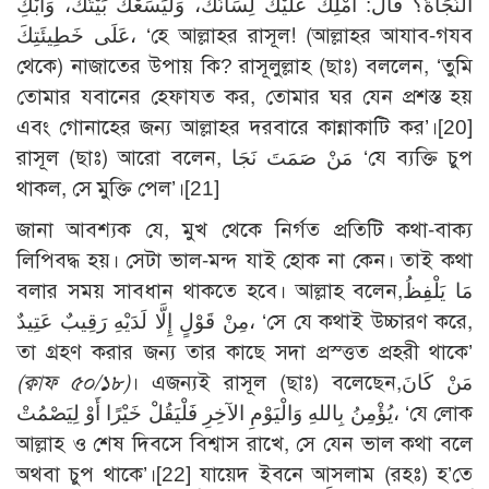
النَّجَاةُ؟ قَالَ: امْلِكْ عَلَيْكَ لِسَانَكَ، وَلْيَسَعْكَ بَيْتُكَ، وَابْكِ
عَلَى خَطِيئَتِكَ، ‘হে আল্লাহর রাসূল! (আল্লাহর আযাব-গযব
থেকে) নাজাতের উপায় কি? রাসূলুল্লাহ (ছাঃ) বললেন, ‘তুমি
তোমার যবানের হেফাযত কর, তোমার ঘর যেন প্রশস্ত হয়
এবং গোনাহের জন্য আল্লাহর দরবারে কান্নাকাটি কর’।
[20]
রাসূল (ছাঃ) আরো বলেন, مَنْ صَمَتَ نَجَا ‘যে ব্যক্তি চুপ
থাকল, সে মুক্তি পেল’।
[21]
জানা আবশ্যক যে, মুখ থেকে নির্গত প্রতিটি কথা-বাক্য
লিপিবদ্ধ হয়। সেটা ভাল-মন্দ যাই হোক না কেন। তাই কথা
বলার সময় সাবধান থাকতে হবে। আল্লাহ বলেন,مَا يَلْفِظُ
مِنْ قَوْلٍ إِلَّا لَدَيْهِ رَقِيبٌ عَتِيدٌ، ‘সে যে কথাই উচ্চারণ করে,
তা গ্রহণ করার জন্য তার কাছে সদা প্রস্ত্তত প্রহরী থাকে’
(ক্বাফ ৫০/১৮)
। এজন্যই রাসূল (ছাঃ) বলেছেন,مَنْ كَانَ
يُؤْمِنُ بِاللهِ وَالْيَوْمِ الآخِرِ فَلْيَقُلْ خَيْرًا أَوْ لِيَصْمُتْ، ‘যে লোক
আল্লাহ ও শেষ দিবসে বিশ্বাস রাখে, সে যেন ভাল কথা বলে
অথবা চুপ থাকে’।
[22]
যায়েদ ইবনে আসলাম (রহঃ) হ’তে